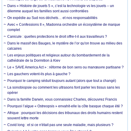
Dans « Histoire de jouets 5 », c’est la technologie vs les jouets – un
dilemme auquel les familles sont aussi confrontées
On expédie au Sud nos déchets… et nos responsabilités
Avec « Confessions II », Madonna orchestre un écosystème de marque
complet
Canicule : quelles protections le droit offre-t-il aux travailleurs ?
Dans le massif des Bauges, le mystère de l’or qu'on trouve au milieu des
calcaires
Les enjeux politiques et religieux autour du bombardement de la
cathédrale de la Dormition à Kiev
Le « SAVE America Act » : réforme de bon sens ou manœuvre partisane ?
Les gauchers votent-ils plus à gauche ?
Pourquoi le camping séduit toujours autant (alors que tout a changé)
La sonobiopsie ou comment les ultrasons font parler les tissus sans les
opérer
Dans la famille Darwin, vous connaissiez Charles, découvrez Francis
Pourquoi l’algue « Ostreopsis » envahit-elle la côte basque chaque été ?
Afrique : pourquoi les décisions des tribunaux des droits humains restent
souvent lettre morte
Covid long : et si ce n'était pas une seule maladie, mais plusieurs ?