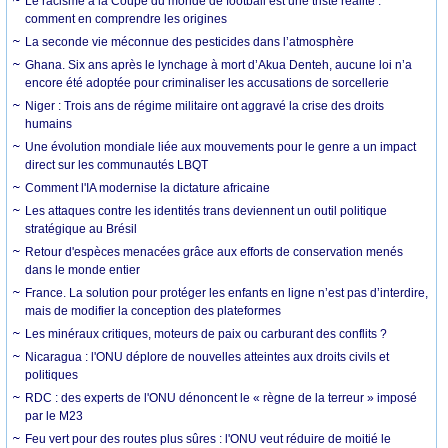
Le racisme à la Coupe du monde de football est une triste réalité :
comment en comprendre les origines
La seconde vie méconnue des pesticides dans l’atmosphère
Ghana. Six ans après le lynchage à mort d’Akua Denteh, aucune loi n’a
encore été adoptée pour criminaliser les accusations de sorcellerie
Niger : Trois ans de régime militaire ont aggravé la crise des droits
humains
Une évolution mondiale liée aux mouvements pour le genre a un impact
direct sur les communautés LBQT
Comment l'IA modernise la dictature africaine
Les attaques contre les identités trans deviennent un outil politique
stratégique au Brésil
Retour d'espèces menacées grâce aux efforts de conservation menés
dans le monde entier
France. La solution pour protéger les enfants en ligne n’est pas d’interdire,
mais de modifier la conception des plateformes
Les minéraux critiques, moteurs de paix ou carburant des conflits ?
Nicaragua : l'ONU déplore de nouvelles atteintes aux droits civils et
politiques
RDC : des experts de l'ONU dénoncent le « règne de la terreur » imposé
par le M23
Feu vert pour des routes plus sûres : l'ONU veut réduire de moitié le