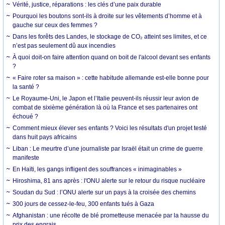
Vérité, justice, réparations : les clés d’une paix durable
Pourquoi les boutons sont-ils à droite sur les vêtements d’homme et à
gauche sur ceux des femmes ?
Dans les forêts des Landes, le stockage de CO₂ atteint ses limites, et ce
n’est pas seulement dû aux incendies
À quoi doit-on faire attention quand on boit de l'alcool devant ses enfants
?
« Faire roter sa maison » : cette habitude allemande est-elle bonne pour
la santé ?
Le Royaume-Uni, le Japon et l’Italie peuvent-ils réussir leur avion de
combat de sixième génération là où la France et ses partenaires ont
échoué ?
Comment mieux élever ses enfants ? Voici les résultats d'un projet testé
dans huit pays africains
Liban : Le meurtre d’une journaliste par Israël était un crime de guerre
manifeste
En Haïti, les gangs infligent des souffrances « inimaginables »
Hiroshima, 81 ans après : l'ONU alerte sur le retour du risque nucléaire
Soudan du Sud : l’ONU alerte sur un pays à la croisée des chemins
300 jours de cessez-le-feu, 300 enfants tués à Gaza
Afghanistan : une récolte de blé prometteuse menacée par la hausse du
prix des engrais