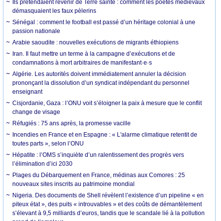
Ils prétendaient revenir de Terre sainte : comment les poètes médiévaux
démasquaient les faux pèlerins
Sénégal : comment le football est passé d’un héritage colonial à une
passion nationale
Arabie saoudite : nouvelles exécutions de migrants éthiopiens
Iran. Il faut mettre un terme à la campagne d’exécutions et de
condamnations à mort arbitraires de manifestant·e·s
Algérie. Les autorités doivent immédiatement annuler la décision
prononçant la dissolution d’un syndicat indépendant du personnel
enseignant
Cisjordanie, Gaza : l’ONU voit s’éloigner la paix à mesure que le conflit
change de visage
Réfugiés : 75 ans après, la promesse vacille
Incendies en France et en Espagne : « L'alarme climatique retentit de
toutes parts », selon l’ONU
Hépatite : l’OMS s’inquiète d’un ralentissement des progrès vers
l’élimination d’ici 2030
Plages du Débarquement en France, médinas aux Comores : 25
nouveaux sites inscrits au patrimoine mondial
Nigeria. Des documents de Shell révèlent l’existence d’un pipeline « en
piteux état », des puits « introuvables » et des coûts de démantèlement
s’élevant à 9,5 milliards d’euros, tandis que le scandale lié à la pollution