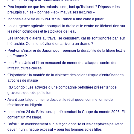
Peu importe ce que les enfants lisent, tant qu’ils lisent ? Dépasser les
préjugés sur les « bonnes » et « mauvaises lectures »
Indonésie et Asie du Sud-Est : la France a une carte à jouer
Loi d’urgence agricole : pourquoi la droite et le centre ne lâchent rien sur
les néonicotinoïdes et le stockage de l’eau
Les lanceurs d’alerte au travail se censurent, car ils sont ignorés par leur
hiérarchie. Comment éviter d’en arriver à un drame ?
Peut-on s’inspirer du Japon pour repenser la durabilité de la filière textile
en France ?
Les États-Unis et l’Iran menacent de mener des attaques contre des
infrastructures civiles
Cisjordanie : la montée de la violence des colons risque d'entraîner des
atrocités de masse
RD Congo : Les activités d’une compagnie pétrolière présentent de
graves risques de pollution
Avant que l'algorithme ne décide : le récit queer comme forme de
résistance au Nigéria
Le numéro 24 du Brésil sera porté pendant la Coupe du monde 2026. Et il
contient un message.
Brésil : Un avertissement sur la façon dont l'IA et les deepfakes peuvent
devenir un « risque excessif » pour les femmes et les filles