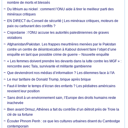
nombre de morts et blessés
Du lithium au nickel : comment l’ONU aide à tirer le meilleur parti des
minéraux critiques
EN DIRECT du Conseil de sécurité | Les minéraux critiques, moteurs de
paix ou carburant des conflits ?
Cisjordanie : l’ONU accuse les autorités palestiniennes de graves
violations
Afghanistan/Pakistan. Les frappes meurtrières menées par le Pakistan
contre un centre de désintoxication à Kaboul doivent faire l’objet d’une
enquête en tant que possible crime de guerre – Nouvelle enquête
« Les femmes doivent prendre les devants dans la lutte contre les MGF » :
rencontre avec Tala, survivante et militante gambienne
Que deviendront nos médias d’information ? Les dilemmes face à l’IA
Le mur tarifaire de Donald Trump, brique après brique
Faut-il limiter le temps d’écran des enfants ? Les pédiatres américains
revoient leur position
Sans droit à un environnement sain, l’Europe des droits humains reste
inachevée
Bien avant Ormuz, Athènes a fait du contrôle d’un détroit près de Troie la
clé de sa fortune
Écouter Phnom Penh : ce que les cultures urbaines disent du Cambodge
contemporain