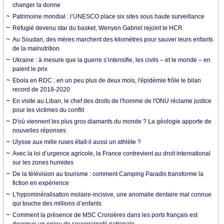
changer la donne
Patrimoine mondial : l’UNESCO place six sites sous haute surveillance
Réfugié devenu star du basket, Wenyen Gabriel rejoint le HCR
Au Soudan, des mères marchent des kilomètres pour sauver leurs enfants
de la malnutrition
Ukraine : à mesure que la guerre s’intensifie, les civils – et le monde – en
paient le prix
Ebola en RDC : en un peu plus de deux mois, l'épidémie frôle le bilan
record de 2018-2020
En visite au Liban, le chef des droits de l'homme de l'ONU réclame justice
pour les victimes du conflit
D'où viennent les plus gros diamants du monde ? La géologie apporte de
nouvelles réponses
Ulysse aux mille ruses était-il aussi un athlète ?
Avec la loi d’urgence agricole, la France contrevient au droit international
sur les zones humides
De la télévision au tourisme : comment Camping Paradis transforme la
fiction en expérience
L’hypominéralisation molaire-incisive, une anomalie dentaire mal connue
qui touche des millions d’enfants
Comment la présence de MSC Croisières dans les ports français est
devenue un enjeu de souveraineté nationale