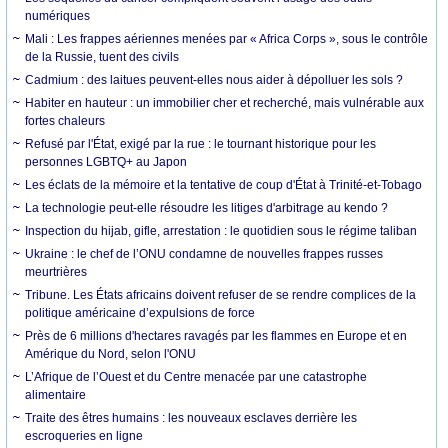
numériques
Mali : Les frappes aériennes menées par « Africa Corps », sous le contrôle
de la Russie, tuent des civils
Cadmium : des laitues peuvent-elles nous aider à dépolluer les sols ?
Habiter en hauteur : un immobilier cher et recherché, mais vulnérable aux
fortes chaleurs
Refusé par l'État, exigé par la rue : le tournant historique pour les
personnes LGBTQ+ au Japon
Les éclats de la mémoire et la tentative de coup d'État à Trinité-et-Tobago
La technologie peut-elle résoudre les litiges d'arbitrage au kendo ?
Inspection du hijab, gifle, arrestation : le quotidien sous le régime taliban
Ukraine : le chef de l’ONU condamne de nouvelles frappes russes
meurtrières
Tribune. Les États africains doivent refuser de se rendre complices de la
politique américaine d’expulsions de force
Près de 6 millions d'hectares ravagés par les flammes en Europe et en
Amérique du Nord, selon l'ONU
L’Afrique de l’Ouest et du Centre menacée par une catastrophe
alimentaire
Traite des êtres humains : les nouveaux esclaves derrière les
escroqueries en ligne