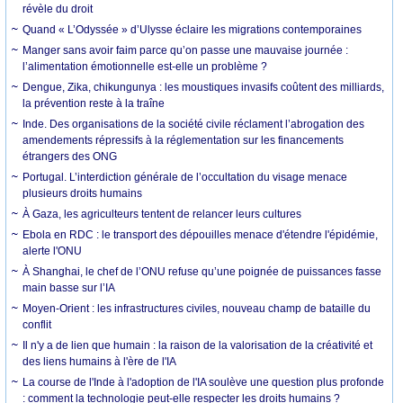
révèle du droit
Quand « L’Odyssée » d’Ulysse éclaire les migrations contemporaines
Manger sans avoir faim parce qu’on passe une mauvaise journée :
l’alimentation émotionnelle est-elle un problème ?
Dengue, Zika, chikungunya : les moustiques invasifs coûtent des milliards,
la prévention reste à la traîne
Inde. Des organisations de la société civile réclament l’abrogation des
amendements répressifs à la réglementation sur les financements
étrangers des ONG
Portugal. L’interdiction générale de l’occultation du visage menace
plusieurs droits humains
À Gaza, les agriculteurs tentent de relancer leurs cultures
Ebola en RDC : le transport des dépouilles menace d'étendre l'épidémie,
alerte l'ONU
À Shanghai, le chef de l’ONU refuse qu’une poignée de puissances fasse
main basse sur l’IA
Moyen-Orient : les infrastructures civiles, nouveau champ de bataille du
conflit
Il n'y a de lien que humain : la raison de la valorisation de la créativité et
des liens humains à l'ère de l'IA
La course de l'Inde à l'adoption de l'IA soulève une question plus profonde
: comment la technologie peut-elle respecter les droits humains ?