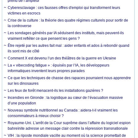
prend de l’ampleur
Cyberesclavage : ces fausses offres d'emploi qui transforment leurs
victimes en escrocs
Crise de la culture : la théorie des quatre régimes culturels pour sortir de
la controverse
Les sondages générés par IA séduisent des instituts, mais peuvent-ils
vraiment refléter ce que pensent les gens ?
Être rejeté par les autres fait mal : aider enfants et ados à rebondir quand
ils sont mis de côté
Comment X est devenu l’un des théâtres de la guerre en Ukraine
La « vibecoding fatigue » : épuisés par l’IA, les développeurs
informatiques inventent leurs propres parades
Ce que les techniques de chasse des rapaces pourraient nous apprendre
sur les dinosaures
Les feux de forêt menacent-ils les installations gazières ?
Incendies en Gironde : la logistique au cœur de l’évacuation massive
d’une population
Nouveau symbole nutritionnel au Canada : aidera-t-il vraiment les
consommateurs à mieux choisir ?
Royaume-Uni. L’arrêt de la Cour suprême dans l’affaire du logiciel espion
bahreïnite adresse un message clair contre la répression transnationale
VIH : la riposte mondiale vacille au moment où la science promettait de