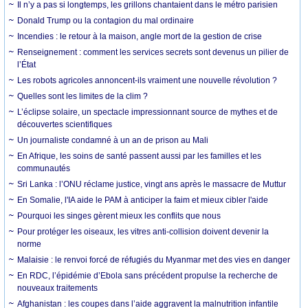
Il n’y a pas si longtemps, les grillons chantaient dans le métro parisien
Donald Trump ou la contagion du mal ordinaire
Incendies : le retour à la maison, angle mort de la gestion de crise
Renseignement : comment les services secrets sont devenus un pilier de
l’État
Les robots agricoles annoncent-ils vraiment une nouvelle révolution ?
Quelles sont les limites de la clim ?
L’éclipse solaire, un spectacle impressionnant source de mythes et de
découvertes scientifiques
Un journaliste condamné à un an de prison au Mali
En Afrique, les soins de santé passent aussi par les familles et les
communautés
Sri Lanka : l’ONU réclame justice, vingt ans après le massacre de Muttur
En Somalie, l'IA aide le PAM à anticiper la faim et mieux cibler l'aide
Pourquoi les singes gèrent mieux les conflits que nous
Pour protéger les oiseaux, les vitres anti-collision doivent devenir la
norme
Malaisie : le renvoi forcé de réfugiés du Myanmar met des vies en danger
En RDC, l’épidémie d’Ebola sans précédent propulse la recherche de
nouveaux traitements
Afghanistan : les coupes dans l’aide aggravent la malnutrition infantile