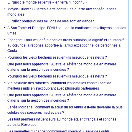
El Niño : le monde est entré « en terrain inconnu »
Moyen-Orient : Guterres alerte contre une guerre aux conséquences
mondiales
El Niño : pourquoi des millions de vies sont en danger
À Sao Tomé-et-Principe, l’ONU soutient la confiance des citoyens dans les
urnes
Espagne. Il faut veiller à placer les droits humains, la dignité et l’humanité
au cœur de la réponse apportée à l’afflux exceptionnel de personnes à
Ceuta
Pourquoi les vieux torchons essuient-ils mieux que les neufs ?
Que peut nous apprendre l’Australie, référence mondiale en matière
d’alerte, sur la gestion des incendies ?
Pourquoi les vieux torchons essuient-ils mieux que les neufs ?
Vie sexuelle des rainettes : comment les femelles construisent de
meilleurs nids en s'accouplant avec plusieurs partenaires
Que peut nous apprendre l’Australie, référence mondiale en matière
d’alerte, sur la gestion des incendies ?
La fée Morgane : comment la sœur du roi Arthur est-elle devenue la plus
célèbre des sorcières médiévales ?
Les tout premiers influenceurs au monde étaient français et sont nés
après la Révolution
Les séquelles du cancer compliquent souvent l’usage des outils