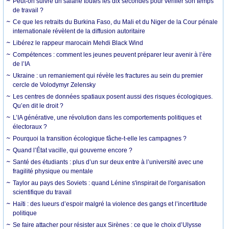
Peut-on suivre un salarié toutes les dix secondes pour vérifier son temps
de travail ?
Ce que les retraits du Burkina Faso, du Mali et du Niger de la Cour pénale
internationale révèlent de la diffusion autoritaire
Libérez le rappeur marocain Mehdi Black Wind
Compétences : comment les jeunes peuvent préparer leur avenir à l’ère
de l’IA
Ukraine : un remaniement qui révèle les fractures au sein du premier
cercle de Volodymyr Zelensky
Les centres de données spatiaux posent aussi des risques écologiques.
Qu’en dit le droit ?
L’IA générative, une révolution dans les comportements politiques et
électoraux ?
Pourquoi la transition écologique fâche-t-elle les campagnes ?
Quand l’État vacille, qui gouverne encore ?
Santé des étudiants : plus d’un sur deux entre à l’université avec une
fragilité physique ou mentale
Taylor au pays des Soviets : quand Lénine s'inspirait de l'organisation
scientifique du travail
Haïti : des lueurs d’espoir malgré la violence des gangs et l’incertitude
politique
Se faire attacher pour résister aux Sirènes : ce que le choix d’Ulysse