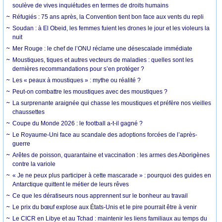
soulève de vives inquiétudes en termes de droits humains
Réfugiés : 75 ans après, la Convention tient bon face aux vents du repli
Soudan : à El Obeid, les femmes fuient les drones le jour et les violeurs la
nuit
Mer Rouge : le chef de l’ONU réclame une désescalade immédiate
Moustiques, tiques et autres vecteurs de maladies : quelles sont les
dernières recommandations pour s’en protéger ?
Les « peaux à moustiques » : mythe ou réalité ?
Peut-on combattre les moustiques avec des moustiques ?
La surprenante araignée qui chasse les moustiques et préfère nos vieilles
chaussettes
Coupe du Monde 2026 : le football a-t-il gagné ?
Le Royaume-Uni face au scandale des adoptions forcées de l’après-
guerre
Arêtes de poisson, quarantaine et vaccination : les armes des Aborigènes
contre la variole
« Je ne peux plus participer à cette mascarade » : pourquoi des guides en
Antarctique quittent le métier de leurs rêves
Ce que les dératiseurs nous apprennent sur le bonheur au travail
Le prix du bœuf explose aux États-Unis et le pire pourrait être à venir
Le CICR en Libye et au Tchad : maintenir les liens familiaux au temps du