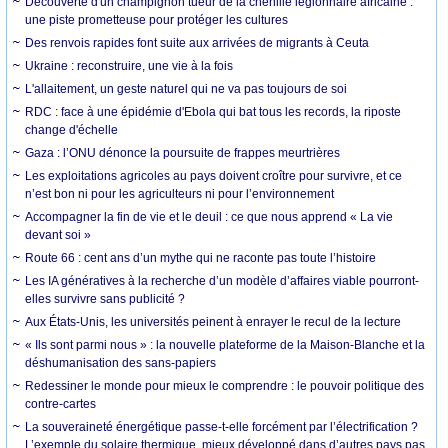
Découverte d'un champignon tueur de la chenille légionnaire africaine :
une piste prometteuse pour protéger les cultures
Des renvois rapides font suite aux arrivées de migrants à Ceuta
Ukraine : reconstruire, une vie à la fois
L'allaitement, un geste naturel qui ne va pas toujours de soi
RDC : face à une épidémie d'Ebola qui bat tous les records, la riposte
change d'échelle
Gaza : l’ONU dénonce la poursuite de frappes meurtrières
Les exploitations agricoles au pays doivent croître pour survivre, et ce
n’est bon ni pour les agriculteurs ni pour l’environnement
Accompagner la fin de vie et le deuil : ce que nous apprend « La vie
devant soi »
Route 66 : cent ans d’un mythe qui ne raconte pas toute l’histoire
Les IA génératives à la recherche d’un modèle d’affaires viable pourront-
elles survivre sans publicité ?
Aux États-Unis, les universités peinent à enrayer le recul de la lecture
« Ils sont parmi nous » : la nouvelle plateforme de la Maison-Blanche et la
déshumanisation des sans-papiers
Redessiner le monde pour mieux le comprendre : le pouvoir politique des
contre-cartes
La souveraineté énergétique passe-t-elle forcément par l’électrification ?
L’exemple du solaire thermique, mieux développé dans d’autres pays pas