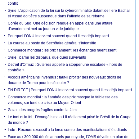
conflit
Syrie. L’application de la loi sur la cybercriminalité datant de l’ère Bachar
el Assad doit être suspendue dans l’attente de sa réforme
Corée du Sud. Une décision rendue en appel dans une affaire
d’avortement met au jour un vide juridique
Pourquoi l’ONU intervient souvent quand il est déjà trop tard
La course au poste de Secrétaire général s'intensifie
Commerce mondial : les prix flambent, les échanges ralentissent
Syrie : parmi les disparus, quelques survivants
Détroit d'Ormuz : Guterres appelle à stopper une escalade « hors de
contrôle »
Alcools américains invendus : faut-il profiter des nouveaux droits de
douane de Trump pour les écouler ?
EN DIRECT | Pourquoi l’ONU intervient souvent quand il est déjà trop tard
Commerce mondial : la flambée des prix masque la faiblesse des
volumes, sur fond de crise au Moyen-Orient
Gaza : des progrès fragiles contre la faim
Le foot et la foi : l’évangélisme a-t-il réellement privé le Brésil de la Coupe
du monde ?
Inde : Recours excessif à la force contre des manifestations d’étudiants
Face aux 300 000 décès annuels par noyade, l’OMS dévoile un plan de