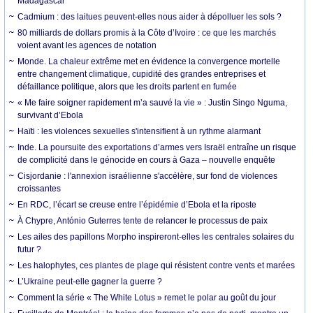
Madagascar
Cadmium : des laitues peuvent-elles nous aider à dépolluer les sols ?
80 milliards de dollars promis à la Côte d’Ivoire : ce que les marchés
voient avant les agences de notation
Monde. La chaleur extrême met en évidence la convergence mortelle
entre changement climatique, cupidité des grandes entreprises et
défaillance politique, alors que les droits partent en fumée
« Me faire soigner rapidement m’a sauvé la vie » : Justin Singo Nguma,
survivant d’Ebola
Haïti : les violences sexuelles s'intensifient à un rythme alarmant
Inde. La poursuite des exportations d’armes vers Israël entraîne un risque
de complicité dans le génocide en cours à Gaza – nouvelle enquête
Cisjordanie : l'annexion israélienne s'accélère, sur fond de violences
croissantes
En RDC, l’écart se creuse entre l’épidémie d’Ebola et la riposte
À Chypre, António Guterres tente de relancer le processus de paix
Les ailes des papillons Morpho inspireront-elles les centrales solaires du
futur ?
Les halophytes, ces plantes de plage qui résistent contre vents et marées
L’Ukraine peut-elle gagner la guerre ?
Comment la série « The White Lotus » remet le polar au goût du jour