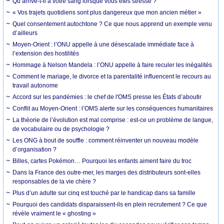
Qu’arrive-t-il à votre sang lorsque vous êtes stressé ?
« Vos trajets quotidiens sont plus dangereux que mon ancien métier »
Quel consentement autochtone ? Ce que nous apprend un exemple venu
d’ailleurs
Moyen-Orient : l’ONU appelle à une désescalade immédiate face à
l’extension des hostilités
Hommage à Nelson Mandela : l’ONU appelle à faire reculer les inégalités
Comment le mariage, le divorce et la parentalité influencent le recours au
travail autonome
Accord sur les pandémies : le chef de l'OMS presse les États d’aboutir
Conflit au Moyen-Orient : l’OMS alerte sur les conséquences humanitaires
La théorie de l’évolution est mal comprise : est-ce un problème de langue,
de vocabulaire ou de psychologie ?
Les ONG à bout de souffle : comment réinventer un nouveau modèle
d’organisation ?
Billes, cartes Pokémon… Pourquoi les enfants aiment faire du troc
Dans la France des outre-mer, les marges des distributeurs sont-elles
responsables de la vie chère ?
Plus d’un adulte sur cinq est touché par le handicap dans sa famille
Pourquoi des candidats disparaissent-ils en plein recrutement ? Ce que
révèle vraiment le « ghosting »