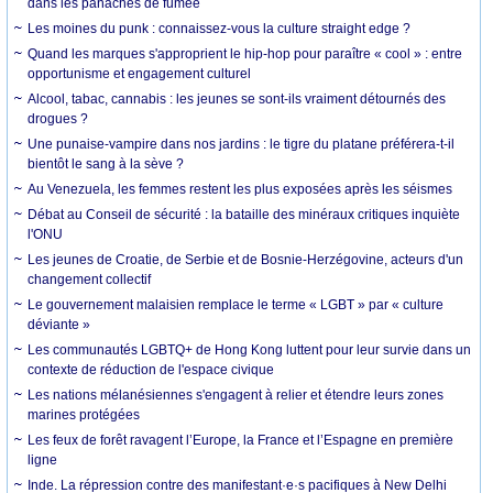
dans les panaches de fumée
Les moines du punk : connaissez-vous la culture straight edge ?
Quand les marques s'approprient le hip-hop pour paraître « cool » : entre
opportunisme et engagement culturel
Alcool, tabac, cannabis : les jeunes se sont-ils vraiment détournés des
drogues ?
Une punaise-vampire dans nos jardins : le tigre du platane préférera-t-il
bientôt le sang à la sève ?
Au Venezuela, les femmes restent les plus exposées après les séismes
Débat au Conseil de sécurité : la bataille des minéraux critiques inquiète
l'ONU
Les jeunes de Croatie, de Serbie et de Bosnie-Herzégovine, acteurs d'un
changement collectif
Le gouvernement malaisien remplace le terme « LGBT » par « culture
déviante »
Les communautés LGBTQ+ de Hong Kong luttent pour leur survie dans un
contexte de réduction de l'espace civique
Les nations mélanésiennes s'engagent à relier et étendre leurs zones
marines protégées
Les feux de forêt ravagent l’Europe, la France et l’Espagne en première
ligne
Inde. La répression contre des manifestant·e·s pacifiques à New Delhi