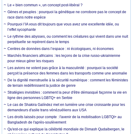
Le « bien commun », un concept post-libéral ?
Gènes et peuples : pourquoi la génétique ne corrobore pas le concept de
race dans notre espèce
Pourquoi l’IA vous dit toujours que vous avez une excellente idée, ou
l’effet sycophante
Le rythme des abysses, ou comment les créatures qui vivent dans une nuit
perpétuelle se repèrent dans le temps
Centres de données dans l’espace : ni écologiques, ni économes
Marchés financiers africains : les leçons de la crise russo-ukrainienne
pour mieux gérer les risques
Les avions ne volent pas grâce à la masculinité : pourquoi la société
perçoit la présence des femmes dans les transports comme une anomalie
De la dignité menstruelle à la sécurité numérique : comment les féministes
de terrain redéfinissent la justice de genre
Stratégies invisibles : comment la peur d'être démasqué façonne la vie en
ligne des personnes LGBTQ+ en Serbie
Le cas de Shakira Galíndez met en lumière une crise croissante pour les
demandeurs d'asile trans vénézuéliens aux USA
Les droits laissés pour compte : l'avenir de la mobilisation LGBTQI+ au
Bangladesh de l'après-soulèvement
Qu'est-ce qui explique la célébrité mondiale de Dimash Qudaibergen, le