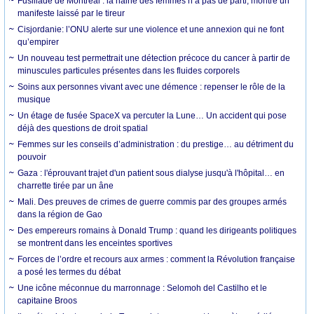
Fusillade de Montréal : la haine des femmes n’a pas de parti, montre un
manifeste laissé par le tireur
Cisjordanie: l’ONU alerte sur une violence et une annexion qui ne font
qu’empirer
Un nouveau test permettrait une détection précoce du cancer à partir de
minuscules particules présentes dans les fluides corporels
Soins aux personnes vivant avec une démence : repenser le rôle de la
musique
Un étage de fusée SpaceX va percuter la Lune… Un accident qui pose
déjà des questions de droit spatial
Femmes sur les conseils d’administration : du prestige… au détriment du
pouvoir
Gaza : l'éprouvant trajet d'un patient sous dialyse jusqu'à l'hôpital… en
charrette tirée par un âne
Mali. Des preuves de crimes de guerre commis par des groupes armés
dans la région de Gao
Des empereurs romains à Donald Trump : quand les dirigeants politiques
se montrent dans les enceintes sportives
Forces de l’ordre et recours aux armes : comment la Révolution française
a posé les termes du débat
Une icône méconnue du marronnage : Selomoh del Castilho et le
capitaine Broos