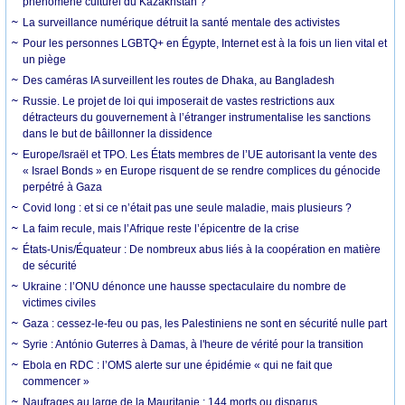
phénomène culturel du Kazakhstan ?
La surveillance numérique détruit la santé mentale des activistes
Pour les personnes LGBTQ+ en Égypte, Internet est à la fois un lien vital et
un piège
Des caméras IA surveillent les routes de Dhaka, au Bangladesh
Russie. Le projet de loi qui imposerait de vastes restrictions aux
détracteurs du gouvernement à l’étranger instrumentalise les sanctions
dans le but de bâillonner la dissidence
Europe/Israël et TPO. Les États membres de l’UE autorisant la vente des
« Israel Bonds » en Europe risquent de se rendre complices du génocide
perpétré à Gaza
Covid long : et si ce n’était pas une seule maladie, mais plusieurs ?
La faim recule, mais l’Afrique reste l’épicentre de la crise
États-Unis/Équateur : De nombreux abus liés à la coopération en matière
de sécurité
Ukraine : l’ONU dénonce une hausse spectaculaire du nombre de
victimes civiles
Gaza : cessez-le-feu ou pas, les Palestiniens ne sont en sécurité nulle part
Syrie : António Guterres à Damas, à l'heure de vérité pour la transition
Ebola en RDC : l’OMS alerte sur une épidémie « qui ne fait que
commencer »
Naufrages au large de la Mauritanie : 144 morts ou disparus