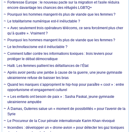
Forteresse Europe : le nouveau pacte sur la migration et l'asile réduira
encore davantage les chances des réfugiés LGBTQ+
Pourquoi les hommes mangent-ils plus de viande que les femmes ?
Le totalitarisme numérique est-il inéluctable ?
« Avec seulement trois opérateurs télécoms, ce sera forcément plus cher
qu’à quatre ». Vraiment ?
Pourquoi les hommes mangent ils plus de viande que les femmes ?
Le technofascisme est-il inéluctable ?
Comment lutter contre les informations toxiques : trois leviers pour
protéger le débat démocratique
Haïti. Les femmes pallient les défaillances de l’État
Après avoir perdu une jambe à cause de la guerre, une jeune gymnaste
ukrainienne refuse de baisser les bras
Quand les marques s’approprient le hip-hop pour paraître « cool » : entre
opportunisme et engagement culturel
« Les enfants ont besoin de paix » : Sasha Paskal, jeune gymnaste
ukrainienne amputée
À Damas, Guterres salue un « moment de possibilités » pour l'avenir de la
Syrie
Le Procureur de la Cour pénale internationale Karim Khan révoqué
Incendies : développer un « drone-avion » pour détecter les gaz toxiques