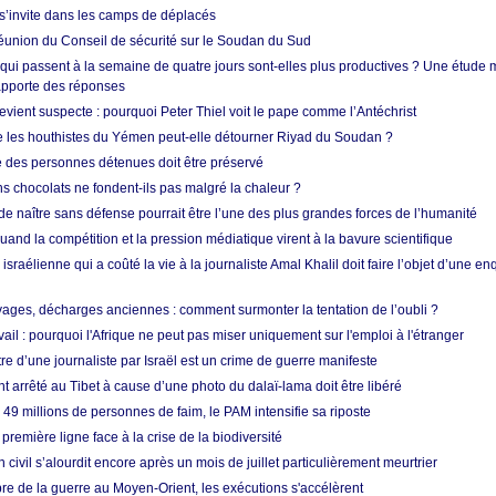
’invite dans les camps de déplacés
union du Conseil de sécurité sur le Soudan du Sud
 qui passent à la semaine de quatre jours sont-elles plus productives ? Une étude
apporte des réponses
vient suspecte : pourquoi Peter Thiel voit le pape comme l’Antéchrist
e les houthistes du Yémen peut-elle détourner Riyad du Soudan ?
e des personnes détenues doit être préservé
s chocolats ne fondent-ils pas malgré la chaleur ?
 de naître sans défense pourrait être l’une des plus grandes forces de l’humanité
quand la compétition et la pression médiatique virent à la bavure scientifique
 israélienne qui a coûté la vie à la journaliste Amal Khalil doit faire l’objet d’une e
ges, décharges anciennes : comment surmonter la tentation de l’oubli ?
vail : pourquoi l'Afrique ne peut pas miser uniquement sur l'emploi à l'étranger
re d’une journaliste par Israël est un crime de guerre manifeste
nt arrêté au Tibet à cause d’une photo du dalaï-lama doit être libéré
49 millions de personnes de faim, le PAM intensifie sa riposte
 première ligne face à la crise de la biodiversité
n civil s’alourdit encore après un mois de juillet particulièrement meurtrier
bre de la guerre au Moyen-Orient, les exécutions s'accélèrent