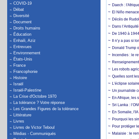
COVID-19
Daech : l'Afriq
Débat
El Niño menace d
Diversité
Décès de Rudolp
Document
Dans l’Antiquité
Droits humains
De 1940 à 1944,
Éducation
Enhaili, Aziz
Il n’y a pas si 
Entrevues
Donald Trump ou
Environnement
Incendies : le r
États-Unis
Renseignement :
France
Les robots agri
Francophonie
Quelles sont les 
Histoire
L’éclipse solai
Israël
Israël-Palestine
Un journaliste 
La Crise d'Octobre 1970
En Afrique, les 
La tolérance ? Votre réponse
Sri Lanka : l’ON
Les Grandes Figures de la tolérance
En Somalie, l'IA 
Littérature
Pourquoi les si
Livres
Pour protéger le
Livres de Victor Teboul
Médias - Communiqués
Malaisie : le r