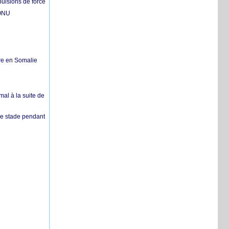
pulsions de force
'ONU
re en Somalie
mal à la suite de
 de stade pendant