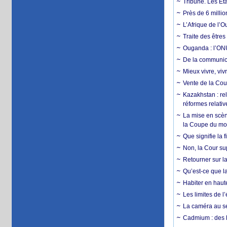
Tribune. Les Éta
Près de 6 milli
L’Afrique de l’
Traite des êtres
Ouganda : l’ONU
De la communica
Mieux vivre, viv
Vente de la Coup
Kazakhstan : rel
réformes relativ
La mise en scène
la Coupe du m
Que signifie la 
Non, la Cour sup
Retourner sur la
Qu’est-ce que la
Habiter en haute
Les limites de l
La caméra au se
Cadmium : des l