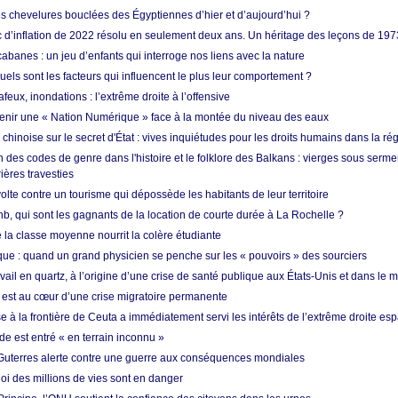
es chevelures bouclées des Égyptiennes d’hier et d’aujourd’hui ?
ic d’inflation de 2022 résolu en seulement deux ans. Un héritage des leçons de 197
abanes : un jeu d’enfants qui interroge nos liens avec la nature
quels sont les facteurs qui influencent le plus leur comportement ?
eux, inondations : l’extrême droite à l’offensive
enir une « Nation Numérique » face à la montée du niveau des eaux
hinoise sur le secret d'État : vives inquiétudes pour les droits humains dans la r
 des codes de genre dans l'histoire et le folklore des Balkans : vierges sous serment
ières travesties
lte contre un tourisme qui dépossède les habitants de leur territoire
nb, qui sont les gagnants de la location de courte durée à La Rochelle ?
de la classe moyenne nourrit la colère étudiante
ique : quand un grand physicien se penche sur les « pouvoirs » des sourciers
vail en quartz, à l’origine d’une crise de santé publique aux États-Unis et dans le
est au cœur d’une crise migratoire permanente
 à la frontière de Ceuta a immédiatement servi les intérêts de l’extrême droite es
de est entré « en terrain inconnu »
Guterres alerte contre une guerre aux conséquences mondiales
oi des millions de vies sont en danger