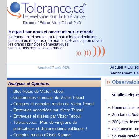
Directeur / Éditeur: Victor Teboul, Ph.D.
Regard
sur nous et ouverture sur le monde
Indépendant et neutre par rapport à toute orientation
politique ou religieuse, Tolerance.ca
vise à promouvoir
®
les grands principes démocratiques
sur lesquels repose la tolérance.
•
Accueil
Qui s
Vendredi 7 août 2026
•
Abonnement
O
Observatoi
Analyses et Opinions
Bloc-Notes de Victor Teboul
Veuillez cliqu
Conférences et essais de Victor Teboul
Critiques et comptes rendus de Victor Teboul
Comment mieux él
Entrevues accordées par Victor Teboul
Soudan du Sud :
Entrevues réalisées par Victor Teboul
300 jours de ce
Tolerance.ca : Plus de vingt ans de
publications et d'interventions publiques !
Afghanistan : u
Comptes rendus d'Osée Kamga
Soutenir l’intég