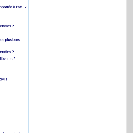
pportée à l’afflux
cendies ?
vec plusieurs
cendies ?
diévales ?
ivils