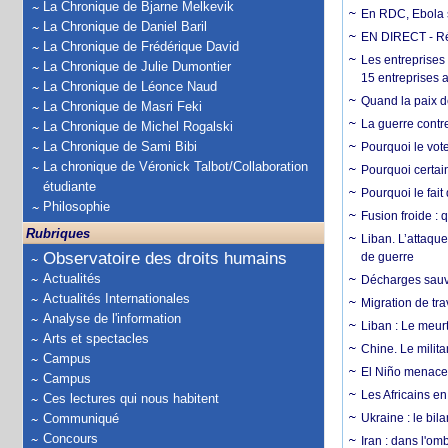
La Chronique de Bjarne Melkevik
En RDC, Ebola s
La Chronique de Daniel Baril
EN DIRECT - Ré
La Chronique de Frédérique David
Les entreprises
La Chronique de Julie Dumontier
15 entreprises 
La Chronique de Léonce Naud
Quand la paix de
La Chronique de Masri Feki
La guerre contr
La Chronique de Michel Rogalski
La Chronique de Sami Bibi
Pourquoi le vot
La chronique de Véronick Talbot/Collaboration
Pourquoi certain
étudiante
Pourquoi le fait
Philosophie
Fusion froide : 
Rubriques
Liban. L’attaque
Observatoire des droits humains
de guerre
Actualités
Décharges sauva
Actualités Internationales
Migration de tra
Analyse de l'information
Liban : Le meurt
Arts et spectacles
Chine. Le milita
Campus
El Niño menace 
Campus
Les Africains en
Ces lectures qui nous habitent
Communiqué
Ukraine : le bila
Concours
Iran : dans l'om