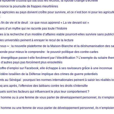
 épidémie d'Ebola qui bat tous les records, la riposte change d'échelle
nonce la poursuite de frappes meurtrières
s agricoles au pays doivent croître pour survivre, et ce n’est bon ni pour les agricul
t
in de vie et le deuil : ce que nous apprend « La vie devant soi »
ans d’un mythe qui ne raconte pas toute l’histoire
es à la recherche d’un modèle d’affaires viable pourront-elles survivre sans publici
les universités peinent à enrayer le recul de la lecture
i nous » : la nouvelle plateforme de la Maison-Blanche et la déshumanisation des s
onde pour mieux le comprendre : le pouvoir politique des contre-cartes
énergétique passe-t-elle forcément par l’électrification ? L’exemple du solaire th
d’autres pays pas forcément plus ensoleillés
offre d’emploi sur Facebook, elle échappe à ses ravisseurs grâce à une inconnue
istère israélien de la Défense implique des crimes de guerre potentiels
nts au Sénégal : pourquoi les normes internationales peinent à saisir les réalités l
q ans après, l'offensive des talibans contre les droits s'intensifie
quels sont les facteurs qui influencent le plus leur comportement ?
homme ou à une femme de vous parler de développement personnel, ils n’emploie
homme ou une femme de vous parler de développement personnel, ils n’emploiero