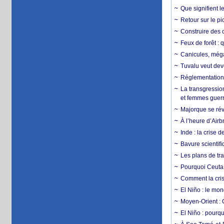
Que signifient l
Retour sur le p
Construire des c
Feux de forêt : 
Canicules, mégaf
Tuvalu veut dev
Réglementation c
La transgression
et femmes guerr
Majorque se révo
À l’heure d’Airb
Inde : la crise 
Bavure scientif
Les plans de tra
Pourquoi Ceuta 
Comment la crise
El Niño : le mon
Moyen-Orient : 
El Niño : pourqu