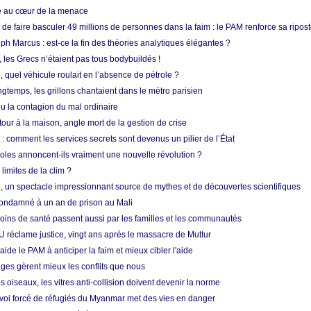
ue au cœur de la menace
e faire basculer 49 millions de personnes dans la faim : le PAM renforce sa ripos
h Marcus : est-ce la fin des théories analytiques élégantes ?
, les Grecs n’étaient pas tous bodybuildés !
 quel véhicule roulait en l’absence de pétrole ?
longtemps, les grillons chantaient dans le métro parisien
 la contagion du mal ordinaire
etour à la maison, angle mort de la gestion de crise
 comment les services secrets sont devenus un pilier de l’État
coles annoncent-ils vraiment une nouvelle révolution ?
limites de la clim ?
re, un spectacle impressionnant source de mythes et de découvertes scientifiques
condamné à un an de prison au Mali
soins de santé passent aussi par les familles et les communautés
U réclame justice, vingt ans après le massacre de Muttur
aide le PAM à anticiper la faim et mieux cibler l'aide
nges gèrent mieux les conflits que nous
s oiseaux, les vitres anti-collision doivent devenir la norme
envoi forcé de réfugiés du Myanmar met des vies en danger