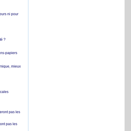
teurs ni pour
té ?
ans-papiers
ermique, mieux
ocales
ront pas les
nt pas les