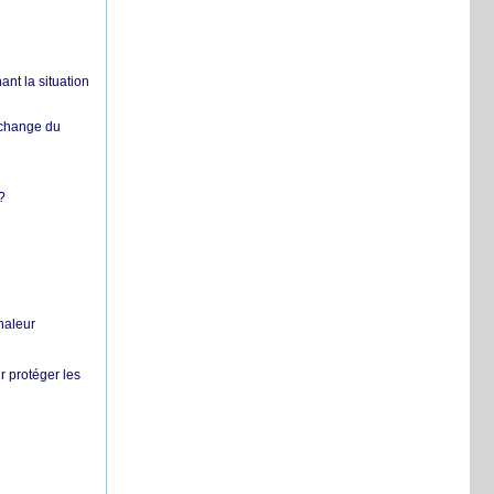
nt la situation
échange du
?
chaleur
r protéger les