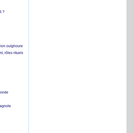
3 ?
égion ouïghoure
, rôles rituels
 monde
pagnole