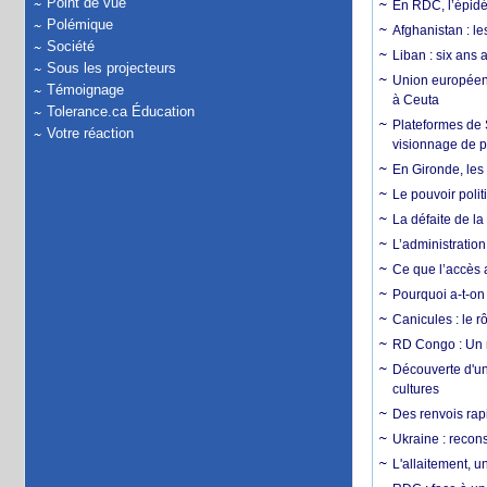
Point de vue
En RDC, l’épidé
Polémique
Afghanistan : le
Société
Liban : six ans 
Sous les projecteurs
Union européenn
Témoignage
à Ceuta
Tolerance.ca Éducation
Plateformes de
Votre réaction
visionnage de p
En Gironde, les 
Le pouvoir poli
La défaite de la
L’administration
Ce que l’accès a
Pourquoi a-t-on
Canicules : le r
RD Congo : Un r
Découverte d'un
cultures
Des renvois rapi
Ukraine : reconst
L'allaitement, u