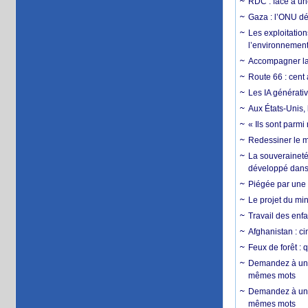
RDC : face à une
Gaza : l’ONU dé
Les exploitation
l’environnemen
Accompagner la f
Route 66 : cent 
Les IA générativ
Aux États-Unis, 
« Ils sont parm
Redessiner le m
La souveraineté 
développé dans 
Piégée par une 
Le projet du min
Travail des enfa
Afghanistan : cin
Feux de forêt : 
Demandez à un 
mêmes mots
Demandez à un 
mêmes mots