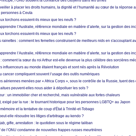
rincipe, l’ONU soutient la confiance des citoyens dans les urnes
 veiller à placer les droits humains, la dignité et l’humanité au cœur de la réponse a
e personnes à Ceuta
ux torchons essuient-ils mieux que les neufs ?
prendre l’Australie, référence mondiale en matière d’alerte, sur la gestion des in
ux torchons essuient-ils mieux que les neufs ?
 rainettes : comment les femelles construisent de meilleurs nids en s'accouplant a
prendre l’Australie, référence mondiale en matière d’alerte, sur la gestion des in
: comment la sœur du roi Arthur est-elle devenue la plus célèbre des sorcières mé
s influenceurs au monde étaient français et sont nés après la Révolution
u cancer compliquent souvent l’usage des outils numériques
es aériennes menées par « Africa Corps », sous le contrôle de la Russie, tuent des c
aitues peuvent-elles nous aider à dépolluer les sols ?
ur : un immobilier cher et recherché, mais vulnérable aux fortes chaleurs
t, exigé par la rue : le tournant historique pour les personnes LGBTQ+ au Japon
 mémoire et la tentative de coup d'État à Trinité-et-Tobago
eut-elle résoudre les litiges d'arbitrage au kendo ?
ab, gifle, arrestation : le quotidien sous le régime taliban
ef de l’ONU condamne de nouvelles frappes russes meurtrières