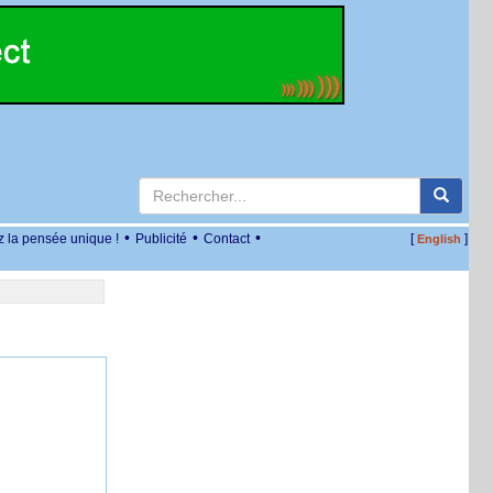
•
•
•
z la pensée unique !
Publicité
Contact
[
]
English