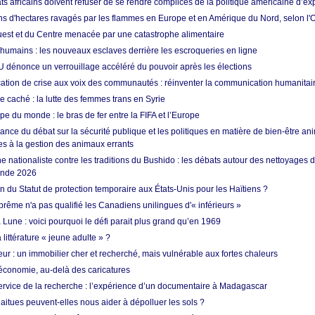
ts africains doivent refuser de se rendre complices de la politique américaine d’ex
ons d'hectares ravagés par les flammes en Europe et en Amérique du Nord, selon l
Ouest et du Centre menacée par une catastrophe alimentaire
 humains : les nouveaux esclaves derrière les escroqueries en ligne
 dénonce un verrouillage accéléré du pouvoir après les élections
tion de crise aux voix des communautés : réinventer la communication humanitai
re caché : la lutte des femmes trans en Syrie
e du monde : le bras de fer entre la FIFA et l’Europe
ance du débat sur la sécurité publique et les politiques en matière de bien-être ani
es à la gestion des animaux errants
 nationaliste contre les traditions du Bushido : les débats autour des nettoyages
onde 2026
fin du Statut de protection temporaire aux États-Unis pour les Haïtiens ?
rême n'a pas qualifié les Canadiens unilingues d'« inférieurs »
 Lune : voici pourquoi le défi parait plus grand qu’en 1969
 littérature « jeune adulte » ?
ur : un immobilier cher et recherché, mais vulnérable aux fortes chaleurs
’économie, au-delà des caricatures
rvice de la recherche : l’expérience d’un documentaire à Madagascar
aitues peuvent-elles nous aider à dépolluer les sols ?