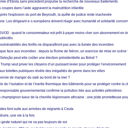
mie d’Ebola sans précédent propulse la recherche de nouveaux traitements
s coupes dans l’aide aggravent la malnutrition infantile
après l'explosion du port de Beyrouth, la quête de justice reste inachevée
e. Les dirigeant·e·s européens doivent réagir avec humanité et solidarité concerna
 SVOD : quand le consommateur est prêt à payer moins cher son abonnement en 
ublicités
vulnérabilités des forêts ne disparaîtront pas avec la fumée des incendies
tique face aux incendies : depuis la Rome de Néron, un exercice de mise en scène 
 Seleção peut-elle coûter une élection présidentielle au Brésil ?
 Trump veut priver les citoyens d’un puissant levier pour protéger l’environnement
ux toilettes publiques révèle des inégalités de genre dans les villes
 envie de manger du salé au bord de la mer ?
ôle de l’isolation et de l’inertie thermique des bâtiments pour se protéger contre la 
esponsable gouvernemental confirme la pollution liée aux activités pétrolières
 champignon tueur de la chenille légionnaire africaine : une piste prometteuse pou
des font suite aux arrivées de migrants à Ceuta
ruire, une vie à la fois
n geste naturel qui ne va pas toujours de soi