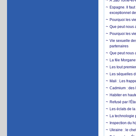
À Sao Tomé-et-P
Espagne. Il faut
exceptionnel d
Pourquoi les vie
Que peut nous ap
Pourquoi les vie
Vie sexuelle des
partenaires
Que peut nous ap
La fée Morgane 
Les tout premier
Les séquelles d
Mali : Les frapp
Cadmium : des l
Habiter en haute
Refusé par l'Éta
Les éclats de la
La technologie p
Inspection du hij
Ukraine : le ch