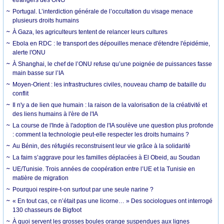
Portugal. L’interdiction générale de l’occultation du visage menace
plusieurs droits humains
À Gaza, les agriculteurs tentent de relancer leurs cultures
Ebola en RDC : le transport des dépouilles menace d'étendre l'épidémie,
alerte l'ONU
À Shanghai, le chef de l’ONU refuse qu’une poignée de puissances fasse
main basse sur l’IA
Moyen-Orient : les infrastructures civiles, nouveau champ de bataille du
conflit
Il n'y a de lien que humain : la raison de la valorisation de la créativité et
des liens humains à l'ère de l'IA
La course de l'Inde à l'adoption de l'IA soulève une question plus profonde
: comment la technologie peut-elle respecter les droits humains ?
Au Bénin, des réfugiés reconstruisent leur vie grâce à la solidarité
La faim s’aggrave pour les familles déplacées à El Obeid, au Soudan
UE/Tunisie. Trois années de coopération entre l’UE et la Tunisie en
matière de migration
Pourquoi respire-t-on surtout par une seule narine ?
« En tout cas, ce n’était pas une licorne… » Des sociologues ont interrogé
130 chasseurs de Bigfoot
À quoi servent les grosses boules orange suspendues aux lignes