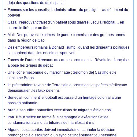
déjà des questions de droit spatial
Femmes sur les conseils d’administration : du prestige… au détriment du
pouvoir
Gaza : l'éprouvant trajet d'un patient sous dialyse jusqu'à l'hôpital… en
charrette tirée par un âne
Mali. Des preuves de crimes de guerre commis par des groupes armés
dans la région de Gao
Des empereurs romains à Donald Trump : quand les dirigeants politiques
se montrent dans les enceintes sportives
Forces de l’ordre et recours aux armes : comment la Révolution française
a posé les termes du débat
Une icône méconnue du marronnage : Selomoh del Castilho et le
capitaine Broos
Ils prétendaient revenir de Terre sainte : comment les poètes médiévaux
démasquaient les faux pèlerins
Sénégal : comment le football est passé d’un héritage colonial à une
passion nationale
Arabie saoudite : nouvelles exécutions de migrants éthiopiens
Iran. Il faut mettre un terme à la campagne d’exécutions et de
condamnations à mort arbitraires de manifestant·e·s
Algérie. Les autorités doivent immédiatement annuler la décision
prononçant la dissolution d’un syndicat indépendant du personnel