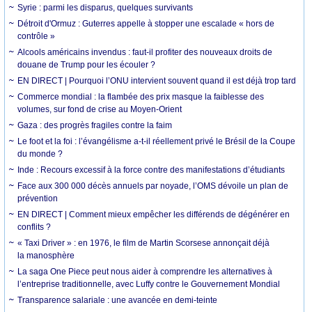
Syrie : parmi les disparus, quelques survivants
Détroit d'Ormuz : Guterres appelle à stopper une escalade « hors de
contrôle »
Alcools américains invendus : faut-il profiter des nouveaux droits de
douane de Trump pour les écouler ?
EN DIRECT | Pourquoi l’ONU intervient souvent quand il est déjà trop tard
Commerce mondial : la flambée des prix masque la faiblesse des
volumes, sur fond de crise au Moyen-Orient
Gaza : des progrès fragiles contre la faim
Le foot et la foi : l’évangélisme a-t-il réellement privé le Brésil de la Coupe
du monde ?
Inde : Recours excessif à la force contre des manifestations d’étudiants
Face aux 300 000 décès annuels par noyade, l’OMS dévoile un plan de
prévention
EN DIRECT | Comment mieux empêcher les différends de dégénérer en
conflits ?
« Taxi Driver » : en 1976, le film de Martin Scorsese annonçait déjà
la manosphère
La saga One Piece peut nous aider à comprendre les alternatives à
l’entreprise traditionnelle, avec Luffy contre le Gouvernement Mondial
Transparence salariale : une avancée en demi-teinte