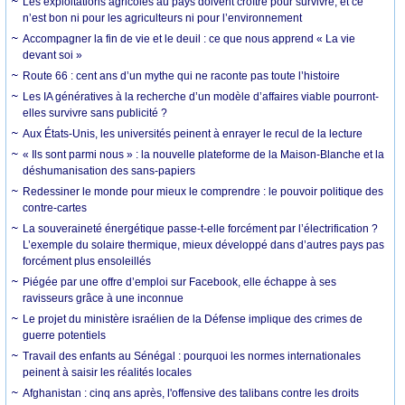
Les exploitations agricoles au pays doivent croître pour survivre, et ce
n’est bon ni pour les agriculteurs ni pour l’environnement
Accompagner la fin de vie et le deuil : ce que nous apprend « La vie
devant soi »
Route 66 : cent ans d’un mythe qui ne raconte pas toute l’histoire
Les IA génératives à la recherche d’un modèle d’affaires viable pourront-
elles survivre sans publicité ?
Aux États-Unis, les universités peinent à enrayer le recul de la lecture
« Ils sont parmi nous » : la nouvelle plateforme de la Maison-Blanche et la
déshumanisation des sans-papiers
Redessiner le monde pour mieux le comprendre : le pouvoir politique des
contre-cartes
La souveraineté énergétique passe-t-elle forcément par l’électrification ?
L’exemple du solaire thermique, mieux développé dans d’autres pays pas
forcément plus ensoleillés
Piégée par une offre d’emploi sur Facebook, elle échappe à ses
ravisseurs grâce à une inconnue
Le projet du ministère israélien de la Défense implique des crimes de
guerre potentiels
Travail des enfants au Sénégal : pourquoi les normes internationales
peinent à saisir les réalités locales
Afghanistan : cinq ans après, l'offensive des talibans contre les droits