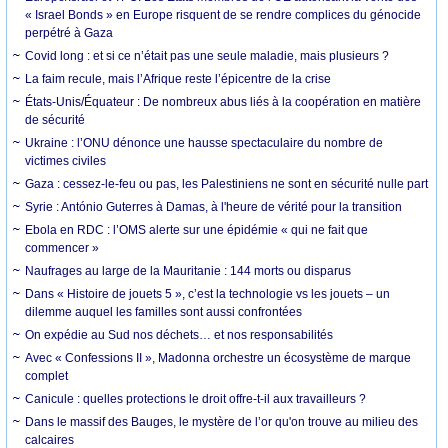
« Israel Bonds » en Europe risquent de se rendre complices du génocide
perpétré à Gaza
Covid long : et si ce n’était pas une seule maladie, mais plusieurs ?
La faim recule, mais l’Afrique reste l’épicentre de la crise
États-Unis/Équateur : De nombreux abus liés à la coopération en matière
de sécurité
Ukraine : l’ONU dénonce une hausse spectaculaire du nombre de
victimes civiles
Gaza : cessez-le-feu ou pas, les Palestiniens ne sont en sécurité nulle part
Syrie : António Guterres à Damas, à l'heure de vérité pour la transition
Ebola en RDC : l’OMS alerte sur une épidémie « qui ne fait que
commencer »
Naufrages au large de la Mauritanie : 144 morts ou disparus
Dans « Histoire de jouets 5 », c’est la technologie vs les jouets – un
dilemme auquel les familles sont aussi confrontées
On expédie au Sud nos déchets… et nos responsabilités
Avec « Confessions II », Madonna orchestre un écosystème de marque
complet
Canicule : quelles protections le droit offre-t-il aux travailleurs ?
Dans le massif des Bauges, le mystère de l’or qu'on trouve au milieu des
calcaires