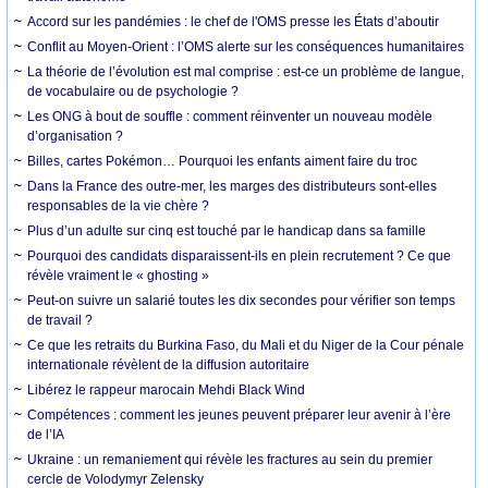
Accord sur les pandémies : le chef de l'OMS presse les États d’aboutir
Conflit au Moyen-Orient : l’OMS alerte sur les conséquences humanitaires
La théorie de l’évolution est mal comprise : est-ce un problème de langue,
de vocabulaire ou de psychologie ?
Les ONG à bout de souffle : comment réinventer un nouveau modèle
d’organisation ?
Billes, cartes Pokémon… Pourquoi les enfants aiment faire du troc
Dans la France des outre-mer, les marges des distributeurs sont-elles
responsables de la vie chère ?
Plus d’un adulte sur cinq est touché par le handicap dans sa famille
Pourquoi des candidats disparaissent-ils en plein recrutement ? Ce que
révèle vraiment le « ghosting »
Peut-on suivre un salarié toutes les dix secondes pour vérifier son temps
de travail ?
Ce que les retraits du Burkina Faso, du Mali et du Niger de la Cour pénale
internationale révèlent de la diffusion autoritaire
Libérez le rappeur marocain Mehdi Black Wind
Compétences : comment les jeunes peuvent préparer leur avenir à l’ère
de l’IA
Ukraine : un remaniement qui révèle les fractures au sein du premier
cercle de Volodymyr Zelensky