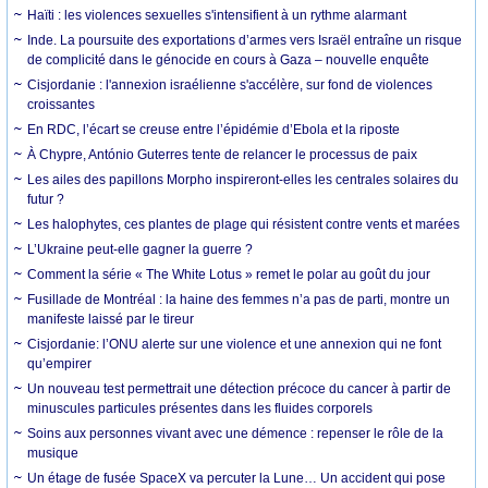
Haïti : les violences sexuelles s'intensifient à un rythme alarmant
Inde. La poursuite des exportations d’armes vers Israël entraîne un risque
de complicité dans le génocide en cours à Gaza – nouvelle enquête
Cisjordanie : l'annexion israélienne s'accélère, sur fond de violences
croissantes
En RDC, l’écart se creuse entre l’épidémie d’Ebola et la riposte
À Chypre, António Guterres tente de relancer le processus de paix
Les ailes des papillons Morpho inspireront-elles les centrales solaires du
futur ?
Les halophytes, ces plantes de plage qui résistent contre vents et marées
L’Ukraine peut-elle gagner la guerre ?
Comment la série « The White Lotus » remet le polar au goût du jour
Fusillade de Montréal : la haine des femmes n’a pas de parti, montre un
manifeste laissé par le tireur
Cisjordanie: l’ONU alerte sur une violence et une annexion qui ne font
qu’empirer
Un nouveau test permettrait une détection précoce du cancer à partir de
minuscules particules présentes dans les fluides corporels
Soins aux personnes vivant avec une démence : repenser le rôle de la
musique
Un étage de fusée SpaceX va percuter la Lune… Un accident qui pose