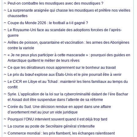
Peut-on combattre les moustiques avec des moustiques ?
La surprenante araignée qui chasse les moustiques et préfère nos vieilles
chaussettes
Coupe du Monde 2026 : le football a-t-il gagné ?
Le Royaume-Uni face au scandale des adoptions forcées de l’après-
guerre
Arêtes de poisson, quarantaine et vaccination : les armes des Aborigènes
contre la variole
« Je ne peux plus participer à cette mascarade » : pourquoi des guides en
Antarctique quittent le métier de leurs rêves
Ce que les dératiseurs nous apprennent sur le bonheur au travail
Le prix du bœuf explose aux États-Unis et le pire pourrait être à venir
Le CICR en Libye et au Tchad : maintenir les liens familiaux au temps du
conflit
Syrie. L’application de la loi sur la cybercriminalité datant de l’ère Bachar
el Assad doit être suspendue dans l’attente de sa réforme
Corée du Sud. Une décision rendue en appel dans une affaire
d’avortement met au jour un vide juridique
Pourquoi l’ONU intervient souvent quand il est déjà trop tard
La course au poste de Secrétaire général s'intensifie
Commerce mondial : les prix flambent, les échanges ralentissent