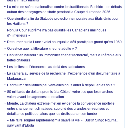
des animaux errants
La mise en scène nationaliste contre les traditions du Bushido : les débats
autour des nettoyages de stade pendant la Coupe du monde 2026
Que signifie la fin du Statut de protection temporaire aux États-Unis pour
les Haïtiens ?
Non, la Cour suprême n'a pas qualifié les Canadiens unilingues
d'« inférieurs »
Retourner sur la Lune : voici pourquoi le défi parait plus grand qu’en 1969
Qu’est-ce que la littérature « jeune adulte » ?
Habiter en hauteur : un immobilier cher et recherché, mais vulnérable aux
fortes chaleurs
Les limites de l’économie, au-delà des caricatures
La caméra au service de la recherche : l’expérience d’un documentaire à
Madagascar
Cadmium : des laitues peuvent-elles nous aider à dépolluer les sols ?
80 milliards de dollars promis à la Côte d’Ivoire : ce que les marchés
voient avant les agences de notation
Monde. La chaleur extrême met en évidence la convergence mortelle
entre changement climatique, cupidité des grandes entreprises et
défaillance politique, alors que les droits partent en fumée
« Me faire soigner rapidement m’a sauvé la vie » : Justin Singo Nguma,
survivant d’Ebola