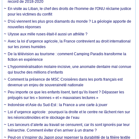
record de 2018-2020
En visite au Liban, le chef des droits de l'homme de l'ONU réclame justice
pour les victimes du conflit
D'où viennent les plus gros diamants du monde ? La géologie apporte de
nouvelles réponses
Ulysse aux mille ruses était-il aussi un athlète ?
Avec la loi d’urgence agricole, la France contrevient au droit international
sur les zones humides
De la télévision au tourisme : comment Camping Paradis transforme la
fiction en expérience
L’hypominéralisation molaire-incisive, une anomalie dentaire mal connue
qui touche des millions d’enfants
Comment la présence de MSC Croisières dans les ports français est
devenue un enjeu de souveraineté nationale
Peu importe ce que les enfants lisent, tant qu’ils lisent ? Dépasser les
préjugés sur les « bonnes » et « mauvaises lectures »
Indonésie et Asie du Sud-Est : la France a une carte à jouer
Loi d’urgence agricole : pourquoi la droite et le centre ne lâchent rien sur
les néonicotinoïdes et le stockage de l’eau
Les lanceurs d’alerte au travail se censurent, car ils sont ignorés par leur
hiérarchie. Comment éviter d’en arriver à un drame ?
Peut-on s’inspirer du Japon pour repenser la durabilité de la filière textile