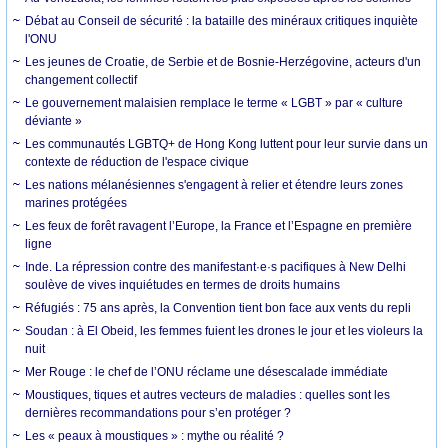
Débat au Conseil de sécurité : la bataille des minéraux critiques inquiète
l'ONU
Les jeunes de Croatie, de Serbie et de Bosnie-Herzégovine, acteurs d'un
changement collectif
Le gouvernement malaisien remplace le terme « LGBT » par « culture
déviante »
Les communautés LGBTQ+ de Hong Kong luttent pour leur survie dans un
contexte de réduction de l'espace civique
Les nations mélanésiennes s'engagent à relier et étendre leurs zones
marines protégées
Les feux de forêt ravagent l’Europe, la France et l’Espagne en première
ligne
Inde. La répression contre des manifestant·e·s pacifiques à New Delhi
soulève de vives inquiétudes en termes de droits humains
Réfugiés : 75 ans après, la Convention tient bon face aux vents du repli
Soudan : à El Obeid, les femmes fuient les drones le jour et les violeurs la
nuit
Mer Rouge : le chef de l’ONU réclame une désescalade immédiate
Moustiques, tiques et autres vecteurs de maladies : quelles sont les
dernières recommandations pour s’en protéger ?
Les « peaux à moustiques » : mythe ou réalité ?