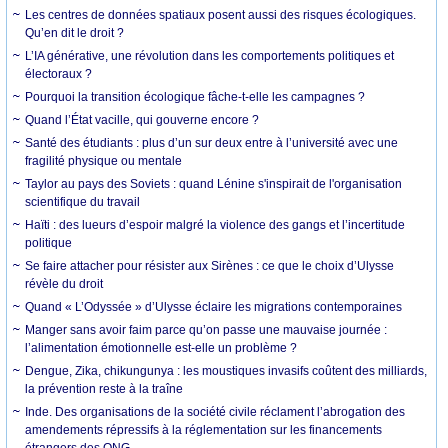
Les centres de données spatiaux posent aussi des risques écologiques.
Qu’en dit le droit ?
L’IA générative, une révolution dans les comportements politiques et
électoraux ?
Pourquoi la transition écologique fâche-t-elle les campagnes ?
Quand l’État vacille, qui gouverne encore ?
Santé des étudiants : plus d’un sur deux entre à l’université avec une
fragilité physique ou mentale
Taylor au pays des Soviets : quand Lénine s'inspirait de l'organisation
scientifique du travail
Haïti : des lueurs d’espoir malgré la violence des gangs et l’incertitude
politique
Se faire attacher pour résister aux Sirènes : ce que le choix d’Ulysse
révèle du droit
Quand « L’Odyssée » d’Ulysse éclaire les migrations contemporaines
Manger sans avoir faim parce qu’on passe une mauvaise journée :
l’alimentation émotionnelle est-elle un problème ?
Dengue, Zika, chikungunya : les moustiques invasifs coûtent des milliards,
la prévention reste à la traîne
Inde. Des organisations de la société civile réclament l’abrogation des
amendements répressifs à la réglementation sur les financements
étrangers des ONG