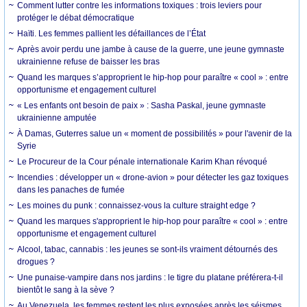
Comment lutter contre les informations toxiques : trois leviers pour
protéger le débat démocratique
Haïti. Les femmes pallient les défaillances de l’État
Après avoir perdu une jambe à cause de la guerre, une jeune gymnaste
ukrainienne refuse de baisser les bras
Quand les marques s’approprient le hip-hop pour paraître « cool » : entre
opportunisme et engagement culturel
« Les enfants ont besoin de paix » : Sasha Paskal, jeune gymnaste
ukrainienne amputée
À Damas, Guterres salue un « moment de possibilités » pour l'avenir de la
Syrie
Le Procureur de la Cour pénale internationale Karim Khan révoqué
Incendies : développer un « drone-avion » pour détecter les gaz toxiques
dans les panaches de fumée
Les moines du punk : connaissez-vous la culture straight edge ?
Quand les marques s'approprient le hip-hop pour paraître « cool » : entre
opportunisme et engagement culturel
Alcool, tabac, cannabis : les jeunes se sont-ils vraiment détournés des
drogues ?
Une punaise-vampire dans nos jardins : le tigre du platane préférera-t-il
bientôt le sang à la sève ?
Au Venezuela, les femmes restent les plus exposées après les séismes