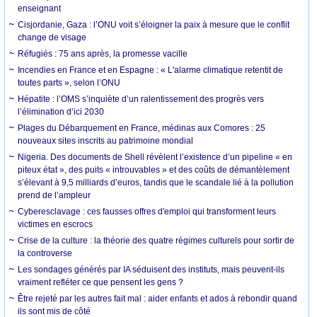
enseignant
Cisjordanie, Gaza : l’ONU voit s’éloigner la paix à mesure que le conflit
change de visage
Réfugiés : 75 ans après, la promesse vacille
Incendies en France et en Espagne : « L'alarme climatique retentit de
toutes parts », selon l’ONU
Hépatite : l’OMS s’inquiète d’un ralentissement des progrès vers
l’élimination d’ici 2030
Plages du Débarquement en France, médinas aux Comores : 25
nouveaux sites inscrits au patrimoine mondial
Nigeria. Des documents de Shell révèlent l’existence d’un pipeline « en
piteux état », des puits « introuvables » et des coûts de démantèlement
s’élevant à 9,5 milliards d’euros, tandis que le scandale lié à la pollution
prend de l’ampleur
Cyberesclavage : ces fausses offres d'emploi qui transforment leurs
victimes en escrocs
Crise de la culture : la théorie des quatre régimes culturels pour sortir de
la controverse
Les sondages générés par IA séduisent des instituts, mais peuvent-ils
vraiment refléter ce que pensent les gens ?
Être rejeté par les autres fait mal : aider enfants et ados à rebondir quand
ils sont mis de côté