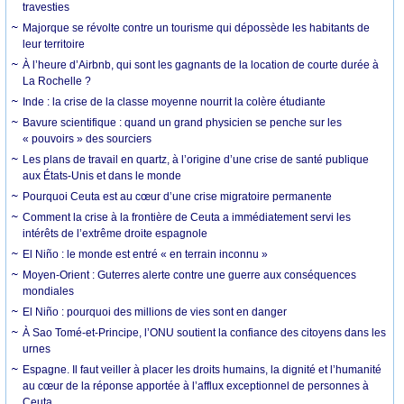
travesties
Majorque se révolte contre un tourisme qui dépossède les habitants de
leur territoire
À l’heure d’Airbnb, qui sont les gagnants de la location de courte durée à
La Rochelle ?
Inde : la crise de la classe moyenne nourrit la colère étudiante
Bavure scientifique : quand un grand physicien se penche sur les
« pouvoirs » des sourciers
Les plans de travail en quartz, à l’origine d’une crise de santé publique
aux États-Unis et dans le monde
Pourquoi Ceuta est au cœur d’une crise migratoire permanente
Comment la crise à la frontière de Ceuta a immédiatement servi les
intérêts de l’extrême droite espagnole
El Niño : le monde est entré « en terrain inconnu »
Moyen-Orient : Guterres alerte contre une guerre aux conséquences
mondiales
El Niño : pourquoi des millions de vies sont en danger
À Sao Tomé-et-Principe, l’ONU soutient la confiance des citoyens dans les
urnes
Espagne. Il faut veiller à placer les droits humains, la dignité et l’humanité
au cœur de la réponse apportée à l’afflux exceptionnel de personnes à
Ceuta