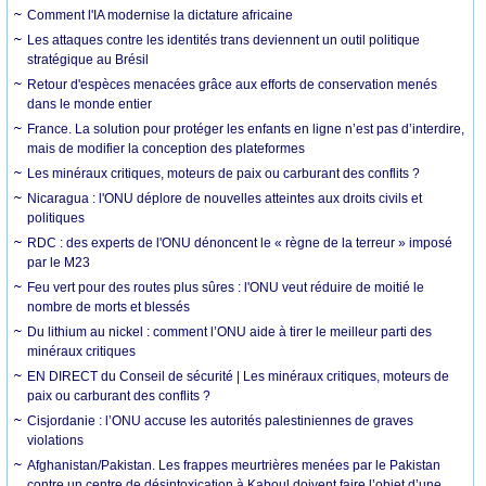
Comment l'IA modernise la dictature africaine
Les attaques contre les identités trans deviennent un outil politique
stratégique au Brésil
Retour d'espèces menacées grâce aux efforts de conservation menés
dans le monde entier
France. La solution pour protéger les enfants en ligne n’est pas d’interdire,
mais de modifier la conception des plateformes
Les minéraux critiques, moteurs de paix ou carburant des conflits ?
Nicaragua : l'ONU déplore de nouvelles atteintes aux droits civils et
politiques
RDC : des experts de l'ONU dénoncent le « règne de la terreur » imposé
par le M23
Feu vert pour des routes plus sûres : l'ONU veut réduire de moitié le
nombre de morts et blessés
Du lithium au nickel : comment l’ONU aide à tirer le meilleur parti des
minéraux critiques
EN DIRECT du Conseil de sécurité | Les minéraux critiques, moteurs de
paix ou carburant des conflits ?
Cisjordanie : l’ONU accuse les autorités palestiniennes de graves
violations
Afghanistan/Pakistan. Les frappes meurtrières menées par le Pakistan
contre un centre de désintoxication à Kaboul doivent faire l’objet d’une