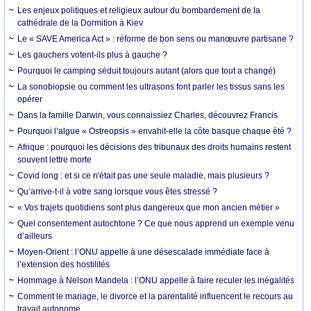
Les enjeux politiques et religieux autour du bombardement de la
cathédrale de la Dormition à Kiev
Le « SAVE America Act » : réforme de bon sens ou manœuvre partisane ?
Les gauchers votent-ils plus à gauche ?
Pourquoi le camping séduit toujours autant (alors que tout a changé)
La sonobiopsie ou comment les ultrasons font parler les tissus sans les
opérer
Dans la famille Darwin, vous connaissiez Charles, découvrez Francis
Pourquoi l’algue « Ostreopsis » envahit-elle la côte basque chaque été ?
Afrique : pourquoi les décisions des tribunaux des droits humains restent
souvent lettre morte
Covid long : et si ce n'était pas une seule maladie, mais plusieurs ?
Qu’arrive-t-il à votre sang lorsque vous êtes stressé ?
« Vos trajets quotidiens sont plus dangereux que mon ancien métier »
Quel consentement autochtone ? Ce que nous apprend un exemple venu
d’ailleurs
Moyen-Orient : l’ONU appelle à une désescalade immédiate face à
l’extension des hostilités
Hommage à Nelson Mandela : l’ONU appelle à faire reculer les inégalités
Comment le mariage, le divorce et la parentalité influencent le recours au
travail autonome