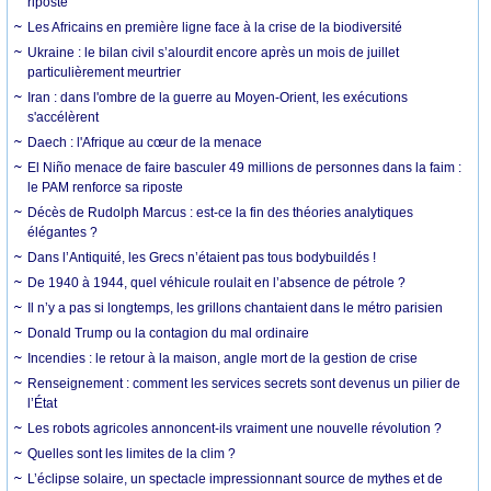
riposte
Les Africains en première ligne face à la crise de la biodiversité
Ukraine : le bilan civil s’alourdit encore après un mois de juillet
particulièrement meurtrier
Iran : dans l'ombre de la guerre au Moyen-Orient, les exécutions
s'accélèrent
Daech : l'Afrique au cœur de la menace
El Niño menace de faire basculer 49 millions de personnes dans la faim :
le PAM renforce sa riposte
Décès de Rudolph Marcus : est-ce la fin des théories analytiques
élégantes ?
Dans l’Antiquité, les Grecs n’étaient pas tous bodybuildés !
De 1940 à 1944, quel véhicule roulait en l’absence de pétrole ?
Il n’y a pas si longtemps, les grillons chantaient dans le métro parisien
Donald Trump ou la contagion du mal ordinaire
Incendies : le retour à la maison, angle mort de la gestion de crise
Renseignement : comment les services secrets sont devenus un pilier de
l’État
Les robots agricoles annoncent-ils vraiment une nouvelle révolution ?
Quelles sont les limites de la clim ?
L’éclipse solaire, un spectacle impressionnant source de mythes et de