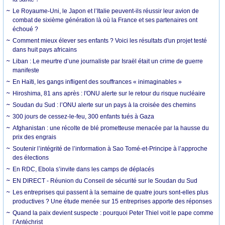
Le Royaume-Uni, le Japon et l’Italie peuvent-ils réussir leur avion de
combat de sixième génération là où la France et ses partenaires ont
échoué ?
Comment mieux élever ses enfants ? Voici les résultats d'un projet testé
dans huit pays africains
Liban : Le meurtre d’une journaliste par Israël était un crime de guerre
manifeste
En Haïti, les gangs infligent des souffrances « inimaginables »
Hiroshima, 81 ans après : l'ONU alerte sur le retour du risque nucléaire
Soudan du Sud : l’ONU alerte sur un pays à la croisée des chemins
300 jours de cessez-le-feu, 300 enfants tués à Gaza
Afghanistan : une récolte de blé prometteuse menacée par la hausse du
prix des engrais
Soutenir l’intégrité de l’information à Sao Tomé-et-Principe à l’approche
des élections
En RDC, Ebola s’invite dans les camps de déplacés
EN DIRECT - Réunion du Conseil de sécurité sur le Soudan du Sud
Les entreprises qui passent à la semaine de quatre jours sont-elles plus
productives ? Une étude menée sur 15 entreprises apporte des réponses
Quand la paix devient suspecte : pourquoi Peter Thiel voit le pape comme
l’Antéchrist