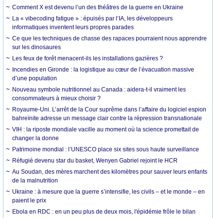
Comment X est devenu l’un des théâtres de la guerre en Ukraine
La « vibecoding fatigue » : épuisés par l’IA, les développeurs
informatiques inventent leurs propres parades
Ce que les techniques de chasse des rapaces pourraient nous apprendre
sur les dinosaures
Les feux de forêt menacent-ils les installations gazières ?
Incendies en Gironde : la logistique au cœur de l’évacuation massive
d’une population
Nouveau symbole nutritionnel au Canada : aidera-t-il vraiment les
consommateurs à mieux choisir ?
Royaume-Uni. L’arrêt de la Cour suprême dans l’affaire du logiciel espion
bahreïnite adresse un message clair contre la répression transnationale
VIH : la riposte mondiale vacille au moment où la science promettait de
changer la donne
Patrimoine mondial : l’UNESCO place six sites sous haute surveillance
Réfugié devenu star du basket, Wenyen Gabriel rejoint le HCR
Au Soudan, des mères marchent des kilomètres pour sauver leurs enfants
de la malnutrition
Ukraine : à mesure que la guerre s’intensifie, les civils – et le monde – en
paient le prix
Ebola en RDC : en un peu plus de deux mois, l'épidémie frôle le bilan