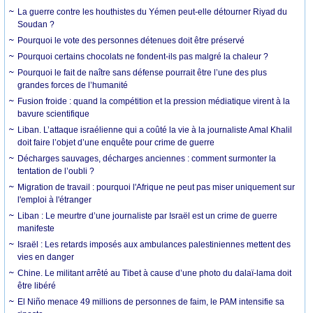
La guerre contre les houthistes du Yémen peut-elle détourner Riyad du
Soudan ?
Pourquoi le vote des personnes détenues doit être préservé
Pourquoi certains chocolats ne fondent-ils pas malgré la chaleur ?
Pourquoi le fait de naître sans défense pourrait être l’une des plus
grandes forces de l’humanité
Fusion froide : quand la compétition et la pression médiatique virent à la
bavure scientifique
Liban. L’attaque israélienne qui a coûté la vie à la journaliste Amal Khalil
doit faire l’objet d’une enquête pour crime de guerre
Décharges sauvages, décharges anciennes : comment surmonter la
tentation de l’oubli ?
Migration de travail : pourquoi l'Afrique ne peut pas miser uniquement sur
l'emploi à l'étranger
Liban : Le meurtre d’une journaliste par Israël est un crime de guerre
manifeste
Israël : Les retards imposés aux ambulances palestiniennes mettent des
vies en danger
Chine. Le militant arrêté au Tibet à cause d’une photo du dalaï-lama doit
être libéré
El Niño menace 49 millions de personnes de faim, le PAM intensifie sa