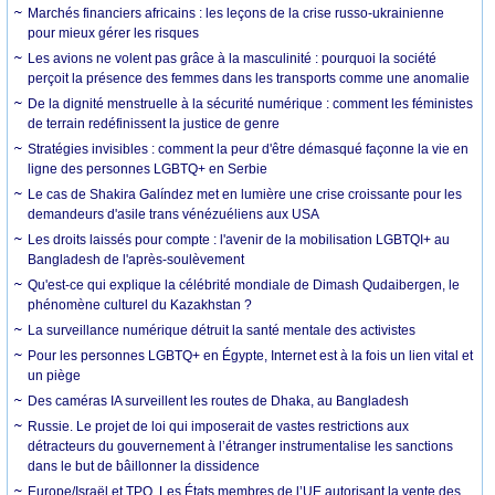
Marchés financiers africains : les leçons de la crise russo-ukrainienne
pour mieux gérer les risques
Les avions ne volent pas grâce à la masculinité : pourquoi la société
perçoit la présence des femmes dans les transports comme une anomalie
De la dignité menstruelle à la sécurité numérique : comment les féministes
de terrain redéfinissent la justice de genre
Stratégies invisibles : comment la peur d'être démasqué façonne la vie en
ligne des personnes LGBTQ+ en Serbie
Le cas de Shakira Galíndez met en lumière une crise croissante pour les
demandeurs d'asile trans vénézuéliens aux USA
Les droits laissés pour compte : l'avenir de la mobilisation LGBTQI+ au
Bangladesh de l'après-soulèvement
Qu'est-ce qui explique la célébrité mondiale de Dimash Qudaibergen, le
phénomène culturel du Kazakhstan ?
La surveillance numérique détruit la santé mentale des activistes
Pour les personnes LGBTQ+ en Égypte, Internet est à la fois un lien vital et
un piège
Des caméras IA surveillent les routes de Dhaka, au Bangladesh
Russie. Le projet de loi qui imposerait de vastes restrictions aux
détracteurs du gouvernement à l’étranger instrumentalise les sanctions
dans le but de bâillonner la dissidence
Europe/Israël et TPO. Les États membres de l’UE autorisant la vente des