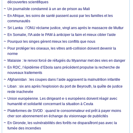
découvertes scientifiques
Un journaliste condamné à un an de prison au Mali
En Afrique, les soins de santé passent aussi par les familles et les
communautés
Sri Lanka : l’ONU réclame justice, vingt ans après le massacre de Muttur
En Somalie, l'IA aide le PAM à anticiper la faim et mieux cibler l'aide
Pourquoi les singes gèrent mieux les conflits que nous
Pour protéger les oiseaux, les vitres anti-collision doivent devenir la
norme
Malaisie : le renvoi forcé de réfugiés du Myanmar met des vies en danger
En RDC, l’épidémie d’Ebola sans précédent propulse la recherche de
nouveaux traitements
Afghanistan : les coupes dans l’aide aggravent la malnutrition infantile
Liban : six ans après l'explosion du port de Beyrouth, la quête de justice
reste inachevée
Union européenne. Les dirigeant·e·s européens doivent réagir avec
humanité et solidarité concernant la situation à Ceuta
Plateformes de SVOD : quand le consommateur est prêt à payer moins
cher son abonnement en échange du visionnage de publicités
En Gironde, les vulnérabilités des forêts ne disparaîtront pas avec la
fumée des incendies