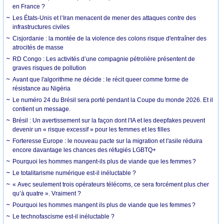
en France ?
Les États-Unis et l’Iran menacent de mener des attaques contre des
infrastructures civiles
Cisjordanie : la montée de la violence des colons risque d'entraîner des
atrocités de masse
RD Congo : Les activités d’une compagnie pétrolière présentent de
graves risques de pollution
Avant que l'algorithme ne décide : le récit queer comme forme de
résistance au Nigéria
Le numéro 24 du Brésil sera porté pendant la Coupe du monde 2026. Et il
contient un message.
Brésil : Un avertissement sur la façon dont l'IA et les deepfakes peuvent
devenir un « risque excessif » pour les femmes et les filles
Forteresse Europe : le nouveau pacte sur la migration et l'asile réduira
encore davantage les chances des réfugiés LGBTQ+
Pourquoi les hommes mangent-ils plus de viande que les femmes ?
Le totalitarisme numérique est-il inéluctable ?
« Avec seulement trois opérateurs télécoms, ce sera forcément plus cher
qu’à quatre ». Vraiment ?
Pourquoi les hommes mangent ils plus de viande que les femmes ?
Le technofascisme est-il inéluctable ?