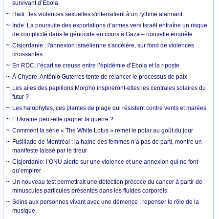
survivant d’Ebola
Haïti : les violences sexuelles s'intensifient à un rythme alarmant
Inde. La poursuite des exportations d’armes vers Israël entraîne un risque
de complicité dans le génocide en cours à Gaza – nouvelle enquête
Cisjordanie : l'annexion israélienne s'accélère, sur fond de violences
croissantes
En RDC, l’écart se creuse entre l’épidémie d’Ebola et la riposte
À Chypre, António Guterres tente de relancer le processus de paix
Les ailes des papillons Morpho inspireront-elles les centrales solaires du
futur ?
Les halophytes, ces plantes de plage qui résistent contre vents et marées
L’Ukraine peut-elle gagner la guerre ?
Comment la série « The White Lotus » remet le polar au goût du jour
Fusillade de Montréal : la haine des femmes n’a pas de parti, montre un
manifeste laissé par le tireur
Cisjordanie: l’ONU alerte sur une violence et une annexion qui ne font
qu’empirer
Un nouveau test permettrait une détection précoce du cancer à partir de
minuscules particules présentes dans les fluides corporels
Soins aux personnes vivant avec une démence : repenser le rôle de la
musique