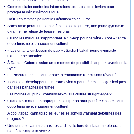
Le technofascisme est-il inéluctable ?
Comment lutter contre les informations toxiques : trois leviers pour
protéger le débat démocratique
Haïti. Les femmes pallient les défaillances de l’État
Après avoir perdu une jambe à cause de la guerre, une jeune gymnaste
ukrainienne refuse de baisser les bras
Quand les marques s’approprient le hip-hop pour paraître « cool » : entre
opportunisme et engagement culturel
« Les enfants ont besoin de paix » : Sasha Paskal, jeune gymnaste
ukrainienne amputée
À Damas, Guterres salue un « moment de possibilités » pour l'avenir de la
Syrie
Le Procureur de la Cour pénale internationale Karim Khan révoqué
Incendies : développer un « drone-avion » pour détecter les gaz toxiques
dans les panaches de fumée
Les moines du punk : connaissez-vous la culture straight edge ?
Quand les marques s'approprient le hip-hop pour paraître « cool » : entre
opportunisme et engagement culturel
Alcool, tabac, cannabis : les jeunes se sont-ils vraiment détournés des
drogues ?
Une punaise-vampire dans nos jardins : le tigre du platane préférera-t-il
bientôt le sang à la sève ?