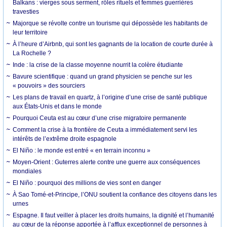
Balkans : vierges sous serment, rôles rituels et femmes guerrières
travesties
Majorque se révolte contre un tourisme qui dépossède les habitants de
leur territoire
À l’heure d’Airbnb, qui sont les gagnants de la location de courte durée à
La Rochelle ?
Inde : la crise de la classe moyenne nourrit la colère étudiante
Bavure scientifique : quand un grand physicien se penche sur les
« pouvoirs » des sourciers
Les plans de travail en quartz, à l’origine d’une crise de santé publique
aux États-Unis et dans le monde
Pourquoi Ceuta est au cœur d’une crise migratoire permanente
Comment la crise à la frontière de Ceuta a immédiatement servi les
intérêts de l’extrême droite espagnole
El Niño : le monde est entré « en terrain inconnu »
Moyen-Orient : Guterres alerte contre une guerre aux conséquences
mondiales
El Niño : pourquoi des millions de vies sont en danger
À Sao Tomé-et-Principe, l’ONU soutient la confiance des citoyens dans les
urnes
Espagne. Il faut veiller à placer les droits humains, la dignité et l’humanité
au cœur de la réponse apportée à l’afflux exceptionnel de personnes à