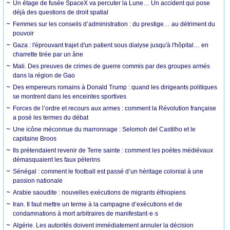
Un étage de fusée SpaceX va percuter la Lune… Un accident qui pose
déjà des questions de droit spatial
Femmes sur les conseils d’administration : du prestige… au détriment du
pouvoir
Gaza : l'éprouvant trajet d'un patient sous dialyse jusqu'à l'hôpital… en
charrette tirée par un âne
Mali. Des preuves de crimes de guerre commis par des groupes armés
dans la région de Gao
Des empereurs romains à Donald Trump : quand les dirigeants politiques
se montrent dans les enceintes sportives
Forces de l’ordre et recours aux armes : comment la Révolution française
a posé les termes du débat
Une icône méconnue du marronnage : Selomoh del Castilho et le
capitaine Broos
Ils prétendaient revenir de Terre sainte : comment les poètes médiévaux
démasquaient les faux pèlerins
Sénégal : comment le football est passé d’un héritage colonial à une
passion nationale
Arabie saoudite : nouvelles exécutions de migrants éthiopiens
Iran. Il faut mettre un terme à la campagne d’exécutions et de
condamnations à mort arbitraires de manifestant·e·s
Algérie. Les autorités doivent immédiatement annuler la décision