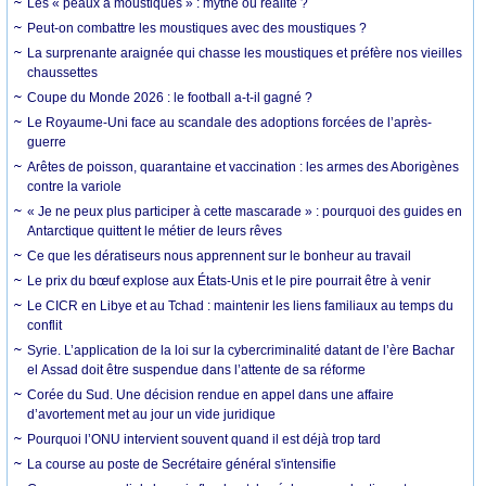
Les « peaux à moustiques » : mythe ou réalité ?
Peut-on combattre les moustiques avec des moustiques ?
La surprenante araignée qui chasse les moustiques et préfère nos vieilles
chaussettes
Coupe du Monde 2026 : le football a-t-il gagné ?
Le Royaume-Uni face au scandale des adoptions forcées de l’après-
guerre
Arêtes de poisson, quarantaine et vaccination : les armes des Aborigènes
contre la variole
« Je ne peux plus participer à cette mascarade » : pourquoi des guides en
Antarctique quittent le métier de leurs rêves
Ce que les dératiseurs nous apprennent sur le bonheur au travail
Le prix du bœuf explose aux États-Unis et le pire pourrait être à venir
Le CICR en Libye et au Tchad : maintenir les liens familiaux au temps du
conflit
Syrie. L’application de la loi sur la cybercriminalité datant de l’ère Bachar
el Assad doit être suspendue dans l’attente de sa réforme
Corée du Sud. Une décision rendue en appel dans une affaire
d’avortement met au jour un vide juridique
Pourquoi l’ONU intervient souvent quand il est déjà trop tard
La course au poste de Secrétaire général s'intensifie