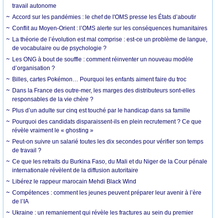
travail autonome
Accord sur les pandémies : le chef de l'OMS presse les États d’aboutir
Conflit au Moyen-Orient : l’OMS alerte sur les conséquences humanitaires
La théorie de l’évolution est mal comprise : est-ce un problème de langue,
de vocabulaire ou de psychologie ?
Les ONG à bout de souffle : comment réinventer un nouveau modèle
d’organisation ?
Billes, cartes Pokémon… Pourquoi les enfants aiment faire du troc
Dans la France des outre-mer, les marges des distributeurs sont-elles
responsables de la vie chère ?
Plus d’un adulte sur cinq est touché par le handicap dans sa famille
Pourquoi des candidats disparaissent-ils en plein recrutement ? Ce que
révèle vraiment le « ghosting »
Peut-on suivre un salarié toutes les dix secondes pour vérifier son temps
de travail ?
Ce que les retraits du Burkina Faso, du Mali et du Niger de la Cour pénale
internationale révèlent de la diffusion autoritaire
Libérez le rappeur marocain Mehdi Black Wind
Compétences : comment les jeunes peuvent préparer leur avenir à l’ère
de l’IA
Ukraine : un remaniement qui révèle les fractures au sein du premier