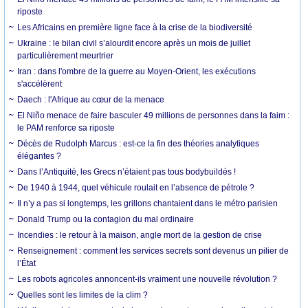
riposte
Les Africains en première ligne face à la crise de la biodiversité
Ukraine : le bilan civil s’alourdit encore après un mois de juillet
particulièrement meurtrier
Iran : dans l'ombre de la guerre au Moyen-Orient, les exécutions
s'accélèrent
Daech : l'Afrique au cœur de la menace
El Niño menace de faire basculer 49 millions de personnes dans la faim :
le PAM renforce sa riposte
Décès de Rudolph Marcus : est-ce la fin des théories analytiques
élégantes ?
Dans l’Antiquité, les Grecs n’étaient pas tous bodybuildés !
De 1940 à 1944, quel véhicule roulait en l’absence de pétrole ?
Il n’y a pas si longtemps, les grillons chantaient dans le métro parisien
Donald Trump ou la contagion du mal ordinaire
Incendies : le retour à la maison, angle mort de la gestion de crise
Renseignement : comment les services secrets sont devenus un pilier de
l’État
Les robots agricoles annoncent-ils vraiment une nouvelle révolution ?
Quelles sont les limites de la clim ?