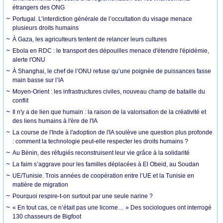
étrangers des ONG
Portugal. L’interdiction générale de l’occultation du visage menace
plusieurs droits humains
À Gaza, les agriculteurs tentent de relancer leurs cultures
Ebola en RDC : le transport des dépouilles menace d'étendre l'épidémie,
alerte l'ONU
À Shanghai, le chef de l’ONU refuse qu’une poignée de puissances fasse
main basse sur l’IA
Moyen-Orient : les infrastructures civiles, nouveau champ de bataille du
conflit
Il n'y a de lien que humain : la raison de la valorisation de la créativité et
des liens humains à l'ère de l'IA
La course de l'Inde à l'adoption de l'IA soulève une question plus profonde
: comment la technologie peut-elle respecter les droits humains ?
Au Bénin, des réfugiés reconstruisent leur vie grâce à la solidarité
La faim s’aggrave pour les familles déplacées à El Obeid, au Soudan
UE/Tunisie. Trois années de coopération entre l’UE et la Tunisie en
matière de migration
Pourquoi respire-t-on surtout par une seule narine ?
« En tout cas, ce n’était pas une licorne… » Des sociologues ont interrogé
130 chasseurs de Bigfoot