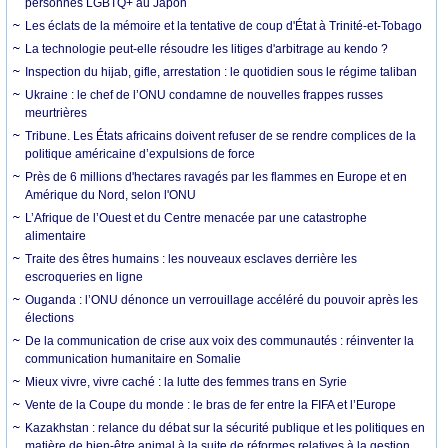
personnes LGBTQ+ au Japon
Les éclats de la mémoire et la tentative de coup d'État à Trinité-et-Tobago
La technologie peut-elle résoudre les litiges d'arbitrage au kendo ?
Inspection du hijab, gifle, arrestation : le quotidien sous le régime taliban
Ukraine : le chef de l’ONU condamne de nouvelles frappes russes
meurtrières
Tribune. Les États africains doivent refuser de se rendre complices de la
politique américaine d’expulsions de force
Près de 6 millions d'hectares ravagés par les flammes en Europe et en
Amérique du Nord, selon l'ONU
L’Afrique de l’Ouest et du Centre menacée par une catastrophe
alimentaire
Traite des êtres humains : les nouveaux esclaves derrière les
escroqueries en ligne
Ouganda : l’ONU dénonce un verrouillage accéléré du pouvoir après les
élections
De la communication de crise aux voix des communautés : réinventer la
communication humanitaire en Somalie
Mieux vivre, vivre caché : la lutte des femmes trans en Syrie
Vente de la Coupe du monde : le bras de fer entre la FIFA et l’Europe
Kazakhstan : relance du débat sur la sécurité publique et les politiques en
matière de bien-être animal à la suite de réformes relatives à la gestion