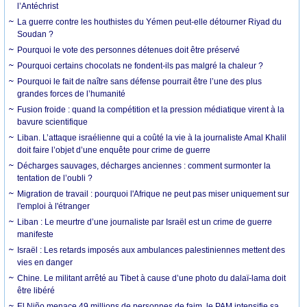
l’Antéchrist
La guerre contre les houthistes du Yémen peut-elle détourner Riyad du
Soudan ?
Pourquoi le vote des personnes détenues doit être préservé
Pourquoi certains chocolats ne fondent-ils pas malgré la chaleur ?
Pourquoi le fait de naître sans défense pourrait être l’une des plus
grandes forces de l’humanité
Fusion froide : quand la compétition et la pression médiatique virent à la
bavure scientifique
Liban. L’attaque israélienne qui a coûté la vie à la journaliste Amal Khalil
doit faire l’objet d’une enquête pour crime de guerre
Décharges sauvages, décharges anciennes : comment surmonter la
tentation de l’oubli ?
Migration de travail : pourquoi l'Afrique ne peut pas miser uniquement sur
l'emploi à l'étranger
Liban : Le meurtre d’une journaliste par Israël est un crime de guerre
manifeste
Israël : Les retards imposés aux ambulances palestiniennes mettent des
vies en danger
Chine. Le militant arrêté au Tibet à cause d’une photo du dalaï-lama doit
être libéré
El Niño menace 49 millions de personnes de faim, le PAM intensifie sa