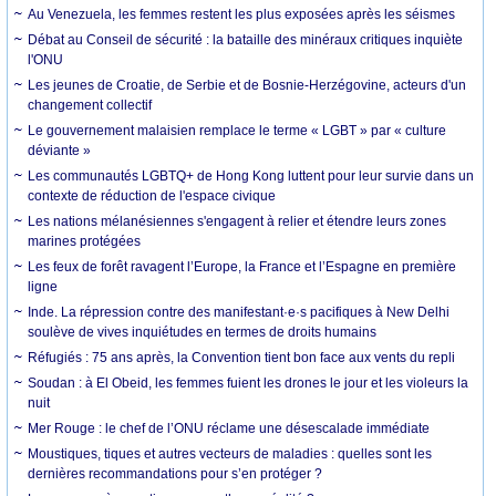
Au Venezuela, les femmes restent les plus exposées après les séismes
Débat au Conseil de sécurité : la bataille des minéraux critiques inquiète
l'ONU
Les jeunes de Croatie, de Serbie et de Bosnie-Herzégovine, acteurs d'un
changement collectif
Le gouvernement malaisien remplace le terme « LGBT » par « culture
déviante »
Les communautés LGBTQ+ de Hong Kong luttent pour leur survie dans un
contexte de réduction de l'espace civique
Les nations mélanésiennes s'engagent à relier et étendre leurs zones
marines protégées
Les feux de forêt ravagent l’Europe, la France et l’Espagne en première
ligne
Inde. La répression contre des manifestant·e·s pacifiques à New Delhi
soulève de vives inquiétudes en termes de droits humains
Réfugiés : 75 ans après, la Convention tient bon face aux vents du repli
Soudan : à El Obeid, les femmes fuient les drones le jour et les violeurs la
nuit
Mer Rouge : le chef de l’ONU réclame une désescalade immédiate
Moustiques, tiques et autres vecteurs de maladies : quelles sont les
dernières recommandations pour s’en protéger ?