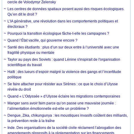
cercle de Volodymyr Zelensky
Les centres de données spatiaux posent aussi des risques écologiques.
Qu’en dit le droit ?
L’IA générative, une révolution dans les comportements politiques et
électoraux ?
Pourquoi la transition écologique fâche-t-elle les campagnes ?
Quand l’État vacille, qui gouverne encore ?
Santé des étudiants : plus d’un sur deux entre à l’université avec une
fragilité physique ou mentale
Taylor au pays des Soviets : quand Lénine s'inspirait de l'organisation
scientifique du travail
Haïti : des lueurs d’espoir malgré la violence des gangs et l’incertitude
politique
Se faire attacher pour résister aux Sirènes : ce que le choix d’Ulysse
révèle du droit
Quand « L’Odyssée » d’Ulysse éclaire les migrations contemporaines
Manger sans avoir faim parce qu’on passe une mauvaise journée :
l’alimentation émotionnelle est-elle un problème ?
Dengue, Zika, chikungunya : les moustiques invasifs coûtent des milliards,
la prévention reste à la traîne
Inde. Des organisations de la société civile réclament l’abrogation des
amendements répressifs à la réglementation sur les financements