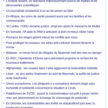
L’éclipse solaire, un spectacle impressionnant source de mythes et de
découvertes scientifiques
Un journaliste condamné à un an de prison au Mali
En Afrique, les soins de santé passent aussi par les familles et les
communautés
Sri Lanka : l’ONU réclame justice, vingt ans après le massacre de Muttur
En Somalie, l'IA aide le PAM à anticiper la faim et mieux cibler l'aide
Pourquoi les singes gèrent mieux les conflits que nous
Pour protéger les oiseaux, les vitres anti-collision doivent devenir la
norme
Malaisie : le renvoi forcé de réfugiés du Myanmar met des vies en danger
En RDC, l’épidémie d’Ebola sans précédent propulse la recherche de
nouveaux traitements
Afghanistan : les coupes dans l’aide aggravent la malnutrition infantile
Liban : six ans après l'explosion du port de Beyrouth, la quête de justice
reste inachevée
Union européenne. Les dirigeant·e·s européens doivent réagir avec
humanité et solidarité concernant la situation à Ceuta
Plateformes de SVOD : quand le consommateur est prêt à payer moins
cher son abonnement en échange du visionnage de publicités
En Gironde, les vulnérabilités des forêts ne disparaîtront pas avec la
fumée des incendies