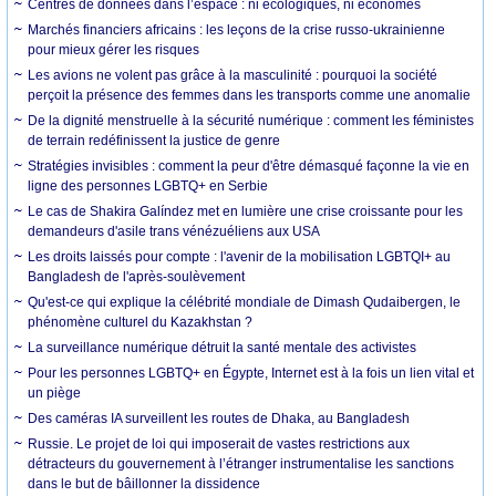
Centres de données dans l’espace : ni écologiques, ni économes
Marchés financiers africains : les leçons de la crise russo-ukrainienne
pour mieux gérer les risques
Les avions ne volent pas grâce à la masculinité : pourquoi la société
perçoit la présence des femmes dans les transports comme une anomalie
De la dignité menstruelle à la sécurité numérique : comment les féministes
de terrain redéfinissent la justice de genre
Stratégies invisibles : comment la peur d'être démasqué façonne la vie en
ligne des personnes LGBTQ+ en Serbie
Le cas de Shakira Galíndez met en lumière une crise croissante pour les
demandeurs d'asile trans vénézuéliens aux USA
Les droits laissés pour compte : l'avenir de la mobilisation LGBTQI+ au
Bangladesh de l'après-soulèvement
Qu'est-ce qui explique la célébrité mondiale de Dimash Qudaibergen, le
phénomène culturel du Kazakhstan ?
La surveillance numérique détruit la santé mentale des activistes
Pour les personnes LGBTQ+ en Égypte, Internet est à la fois un lien vital et
un piège
Des caméras IA surveillent les routes de Dhaka, au Bangladesh
Russie. Le projet de loi qui imposerait de vastes restrictions aux
détracteurs du gouvernement à l’étranger instrumentalise les sanctions
dans le but de bâillonner la dissidence