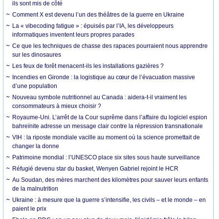
ils sont mis de côté
Comment X est devenu l’un des théâtres de la guerre en Ukraine
La « vibecoding fatigue » : épuisés par l’IA, les développeurs
informatiques inventent leurs propres parades
Ce que les techniques de chasse des rapaces pourraient nous apprendre
sur les dinosaures
Les feux de forêt menacent-ils les installations gazières ?
Incendies en Gironde : la logistique au cœur de l’évacuation massive
d’une population
Nouveau symbole nutritionnel au Canada : aidera-t-il vraiment les
consommateurs à mieux choisir ?
Royaume-Uni. L’arrêt de la Cour suprême dans l’affaire du logiciel espion
bahreïnite adresse un message clair contre la répression transnationale
VIH : la riposte mondiale vacille au moment où la science promettait de
changer la donne
Patrimoine mondial : l’UNESCO place six sites sous haute surveillance
Réfugié devenu star du basket, Wenyen Gabriel rejoint le HCR
Au Soudan, des mères marchent des kilomètres pour sauver leurs enfants
de la malnutrition
Ukraine : à mesure que la guerre s’intensifie, les civils – et le monde – en
paient le prix