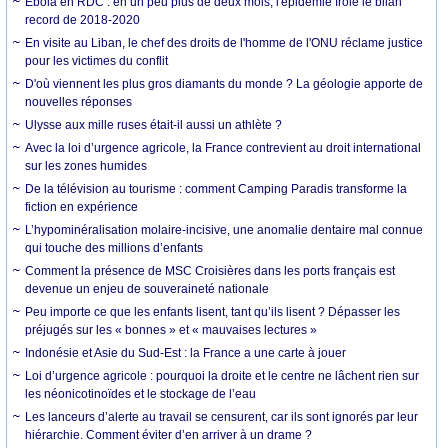
Ebola en RDC : en un peu plus de deux mois, l'épidémie frôle le bilan
record de 2018-2020
En visite au Liban, le chef des droits de l'homme de l'ONU réclame justice
pour les victimes du conflit
D'où viennent les plus gros diamants du monde ? La géologie apporte de
nouvelles réponses
Ulysse aux mille ruses était-il aussi un athlète ?
Avec la loi d’urgence agricole, la France contrevient au droit international
sur les zones humides
De la télévision au tourisme : comment Camping Paradis transforme la
fiction en expérience
L’hypominéralisation molaire-incisive, une anomalie dentaire mal connue
qui touche des millions d’enfants
Comment la présence de MSC Croisières dans les ports français est
devenue un enjeu de souveraineté nationale
Peu importe ce que les enfants lisent, tant qu’ils lisent ? Dépasser les
préjugés sur les « bonnes » et « mauvaises lectures »
Indonésie et Asie du Sud-Est : la France a une carte à jouer
Loi d’urgence agricole : pourquoi la droite et le centre ne lâchent rien sur
les néonicotinoïdes et le stockage de l’eau
Les lanceurs d’alerte au travail se censurent, car ils sont ignorés par leur
hiérarchie. Comment éviter d’en arriver à un drame ?