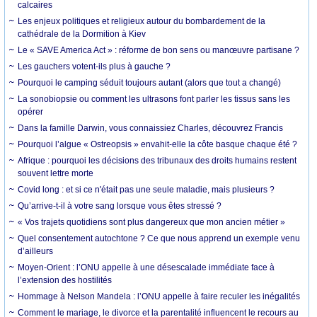
calcaires
Les enjeux politiques et religieux autour du bombardement de la
cathédrale de la Dormition à Kiev
Le « SAVE America Act » : réforme de bon sens ou manœuvre partisane ?
Les gauchers votent-ils plus à gauche ?
Pourquoi le camping séduit toujours autant (alors que tout a changé)
La sonobiopsie ou comment les ultrasons font parler les tissus sans les
opérer
Dans la famille Darwin, vous connaissiez Charles, découvrez Francis
Pourquoi l’algue « Ostreopsis » envahit-elle la côte basque chaque été ?
Afrique : pourquoi les décisions des tribunaux des droits humains restent
souvent lettre morte
Covid long : et si ce n'était pas une seule maladie, mais plusieurs ?
Qu’arrive-t-il à votre sang lorsque vous êtes stressé ?
« Vos trajets quotidiens sont plus dangereux que mon ancien métier »
Quel consentement autochtone ? Ce que nous apprend un exemple venu
d’ailleurs
Moyen-Orient : l’ONU appelle à une désescalade immédiate face à
l’extension des hostilités
Hommage à Nelson Mandela : l’ONU appelle à faire reculer les inégalités
Comment le mariage, le divorce et la parentalité influencent le recours au