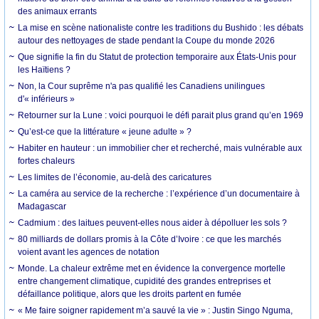
des animaux errants
La mise en scène nationaliste contre les traditions du Bushido : les débats
autour des nettoyages de stade pendant la Coupe du monde 2026
Que signifie la fin du Statut de protection temporaire aux États-Unis pour
les Haïtiens ?
Non, la Cour suprême n'a pas qualifié les Canadiens unilingues
d'« inférieurs »
Retourner sur la Lune : voici pourquoi le défi parait plus grand qu’en 1969
Qu’est-ce que la littérature « jeune adulte » ?
Habiter en hauteur : un immobilier cher et recherché, mais vulnérable aux
fortes chaleurs
Les limites de l’économie, au-delà des caricatures
La caméra au service de la recherche : l’expérience d’un documentaire à
Madagascar
Cadmium : des laitues peuvent-elles nous aider à dépolluer les sols ?
80 milliards de dollars promis à la Côte d’Ivoire : ce que les marchés
voient avant les agences de notation
Monde. La chaleur extrême met en évidence la convergence mortelle
entre changement climatique, cupidité des grandes entreprises et
défaillance politique, alors que les droits partent en fumée
« Me faire soigner rapidement m’a sauvé la vie » : Justin Singo Nguma,