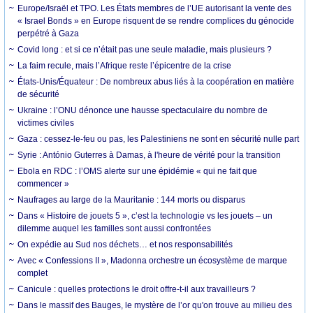
Europe/Israël et TPO. Les États membres de l’UE autorisant la vente des
« Israel Bonds » en Europe risquent de se rendre complices du génocide
perpétré à Gaza
Covid long : et si ce n’était pas une seule maladie, mais plusieurs ?
La faim recule, mais l’Afrique reste l’épicentre de la crise
États-Unis/Équateur : De nombreux abus liés à la coopération en matière
de sécurité
Ukraine : l’ONU dénonce une hausse spectaculaire du nombre de
victimes civiles
Gaza : cessez-le-feu ou pas, les Palestiniens ne sont en sécurité nulle part
Syrie : António Guterres à Damas, à l'heure de vérité pour la transition
Ebola en RDC : l’OMS alerte sur une épidémie « qui ne fait que
commencer »
Naufrages au large de la Mauritanie : 144 morts ou disparus
Dans « Histoire de jouets 5 », c’est la technologie vs les jouets – un
dilemme auquel les familles sont aussi confrontées
On expédie au Sud nos déchets… et nos responsabilités
Avec « Confessions II », Madonna orchestre un écosystème de marque
complet
Canicule : quelles protections le droit offre-t-il aux travailleurs ?
Dans le massif des Bauges, le mystère de l’or qu'on trouve au milieu des