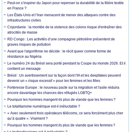
Peut-on s’inspirer du Japon pour repenser la durabilité de la filière textile
en France ?
Les États-Unis et l’Iran menacent de mener des attaques contre des
infrastructures civiles
Cisjordanie : la montée de la violence des colons risque d'entraîner des
atrocités de masse
RD Congo : Les activités d’une compagnie pétrolière présentent de
graves risques de pollution
Avant que l'algorithme ne décide : le récit queer comme forme de
résistance au Nigéria
Le numéro 24 du Brésil sera porté pendant la Coupe du monde 2026. Et il
contient un message.
Brésil : Un avertissement sur la façon dont l'IA et les deepfakes peuvent
devenir un « risque excessif » pour les femmes et les filles
Forteresse Europe : le nouveau pacte sur la migration et l'asile réduira
encore davantage les chances des réfugiés LGBTQ+
Pourquoi les hommes mangent-ils plus de viande que les femmes ?
Le totalitarisme numérique est-il inéluctable ?
« Avec seulement trois opérateurs télécoms, ce sera forcément plus cher
qu’à quatre ». Vraiment ?
Pourquoi les hommes mangent ils plus de viande que les femmes ?