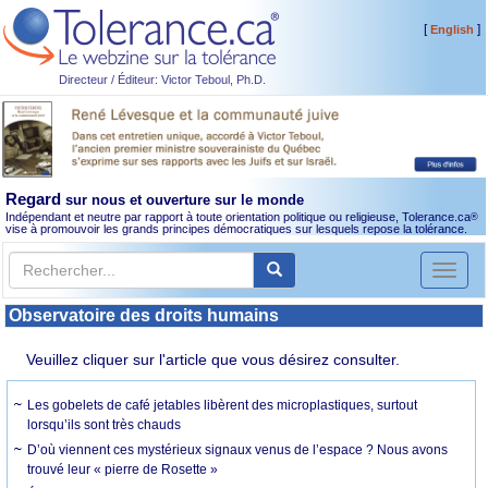
[
]
English
Directeur / Éditeur: Victor Teboul, Ph.D.
Regard
sur nous et ouverture sur le monde
Indépendant et neutre par rapport à toute orientation politique ou religieuse, Tolerance.ca
®
vise à promouvoir les grands principes démocratiques sur lesquels repose la tolérance.
Toggl
naviga
Observatoire des droits humains
Veuillez cliquer sur l'article que vous désirez consulter.
Les gobelets de café jetables libèrent des microplastiques, surtout
lorsqu’ils sont très chauds
D’où viennent ces mystérieux signaux venus de l’espace ? Nous avons
trouvé leur « pierre de Rosette »