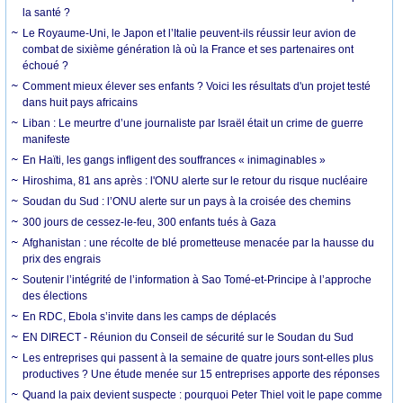
la santé ?
Le Royaume-Uni, le Japon et l’Italie peuvent-ils réussir leur avion de
combat de sixième génération là où la France et ses partenaires ont
échoué ?
Comment mieux élever ses enfants ? Voici les résultats d'un projet testé
dans huit pays africains
Liban : Le meurtre d’une journaliste par Israël était un crime de guerre
manifeste
En Haïti, les gangs infligent des souffrances « inimaginables »
Hiroshima, 81 ans après : l'ONU alerte sur le retour du risque nucléaire
Soudan du Sud : l’ONU alerte sur un pays à la croisée des chemins
300 jours de cessez-le-feu, 300 enfants tués à Gaza
Afghanistan : une récolte de blé prometteuse menacée par la hausse du
prix des engrais
Soutenir l’intégrité de l’information à Sao Tomé-et-Principe à l’approche
des élections
En RDC, Ebola s’invite dans les camps de déplacés
EN DIRECT - Réunion du Conseil de sécurité sur le Soudan du Sud
Les entreprises qui passent à la semaine de quatre jours sont-elles plus
productives ? Une étude menée sur 15 entreprises apporte des réponses
Quand la paix devient suspecte : pourquoi Peter Thiel voit le pape comme