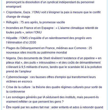
prononçant la dissolution d’un syndicat indépendant du personnel
enseignant
Cisjordanie, Gaza : l’ONU voit s’éloigner la paix à mesure que le conflit
change de visage
Réfugiés : 75 ans après, la promesse vacille
Incendies en France et en Espagne : « L'alarme climatique retentit de
toutes parts », selon l’ONU
Hépatite : l’OMS s’inquiète d’un ralentissement des progrès vers
l’élimination d’ici 2030
Plages du Débarquement en France, médinas aux Comores : 25
nouveaux sites inscrits au patrimoine mondial
Nigeria. Des documents de Shell révèlent l’existence d’un pipeline « en
piteux état », des puits « introuvables » et des coûts de démantèlement
s’élevant à 9,5 milliards d’euros, tandis que le scandale lié à la pollution
prend de l’ampleur
Cyberesclavage : ces fausses offres d'emploi qui transforment leurs
victimes en escrocs
Crise de la culture : la théorie des quatre régimes culturels pour sortir de
la controverse
Les sondages générés par IA séduisent des instituts, mais peuvent-ils
vraiment refléter ce que pensent les gens ?
Être rejeté par les autres fait mal : aider enfants et ados à rebondir quand