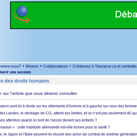
•
•
•
ommes-nous?
Mission
Collaborateurs
Collaborez à Tolerance.ca et combatte
uvrir une session
re des droits humains
er sur l'article que vous désirez consulter.
utons sont-ils à droite sur les vêtements d’homme et à gauche sur ceux des femme
des Landes, le stockage de CO₂ atteint ses limites, et ce n’est pas seulement dû au
aire attention quand on boit de l'alcool devant ses enfants ?
 maison » : cette habitude allemande est-elle bonne pour la santé ?
le Japon et l’Italie peuvent-ils réussir leur avion de combat de sixième génération