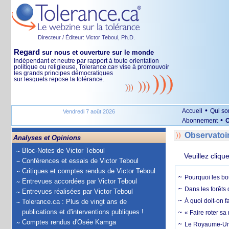
Directeur / Éditeur: Victor Teboul, Ph.D.
Regard
sur nous et ouverture sur le monde
Indépendant et neutre par rapport à toute orientation
politique ou religieuse, Tolerance.ca
vise à promouvoir
®
les grands principes démocratiques
sur lesquels repose la tolérance.
•
Accueil
Qui s
Vendredi 7 août 2026
•
Abonnement
O
Observatoi
Analyses et Opinions
Bloc-Notes de Victor Teboul
Veuillez cliqu
Conférences et essais de Victor Teboul
Critiques et comptes rendus de Victor Teboul
Pourquoi les bo
Entrevues accordées par Victor Teboul
Dans les forêts 
Entrevues réalisées par Victor Teboul
À quoi doit-on f
Tolerance.ca : Plus de vingt ans de
publications et d'interventions publiques !
« Faire roter sa
Comptes rendus d'Osée Kamga
Le Royaume-Uni, 