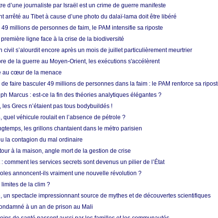
re d’une journaliste par Israël est un crime de guerre manifeste
nt arrêté au Tibet à cause d’une photo du dalaï-lama doit être libéré
49 millions de personnes de faim, le PAM intensifie sa riposte
 première ligne face à la crise de la biodiversité
n civil s’alourdit encore après un mois de juillet particulièrement meurtrier
bre de la guerre au Moyen-Orient, les exécutions s'accélèrent
ue au cœur de la menace
e faire basculer 49 millions de personnes dans la faim : le PAM renforce sa ripos
h Marcus : est-ce la fin des théories analytiques élégantes ?
, les Grecs n’étaient pas tous bodybuildés !
 quel véhicule roulait en l’absence de pétrole ?
longtemps, les grillons chantaient dans le métro parisien
 la contagion du mal ordinaire
etour à la maison, angle mort de la gestion de crise
 comment les services secrets sont devenus un pilier de l’État
coles annoncent-ils vraiment une nouvelle révolution ?
limites de la clim ?
re, un spectacle impressionnant source de mythes et de découvertes scientifiques
condamné à un an de prison au Mali