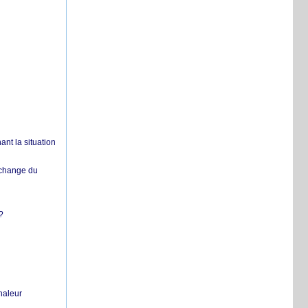
nt la situation
échange du
?
chaleur