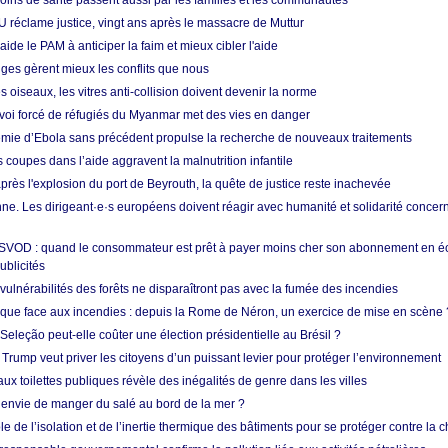
soins de santé passent aussi par les familles et les communautés
U réclame justice, vingt ans après le massacre de Muttur
aide le PAM à anticiper la faim et mieux cibler l'aide
nges gèrent mieux les conflits que nous
s oiseaux, les vitres anti-collision doivent devenir la norme
envoi forcé de réfugiés du Myanmar met des vies en danger
mie d’Ebola sans précédent propulse la recherche de nouveaux traitements
s coupes dans l’aide aggravent la malnutrition infantile
après l'explosion du port de Beyrouth, la quête de justice reste inachevée
e. Les dirigeant·e·s européens doivent réagir avec humanité et solidarité concerna
 SVOD : quand le consommateur est prêt à payer moins cher son abonnement en 
ublicités
vulnérabilités des forêts ne disparaîtront pas avec la fumée des incendies
tique face aux incendies : depuis la Rome de Néron, un exercice de mise en scène 
 Seleção peut-elle coûter une élection présidentielle au Brésil ?
 Trump veut priver les citoyens d’un puissant levier pour protéger l’environnement
ux toilettes publiques révèle des inégalités de genre dans les villes
 envie de manger du salé au bord de la mer ?
ôle de l’isolation et de l’inertie thermique des bâtiments pour se protéger contre la 