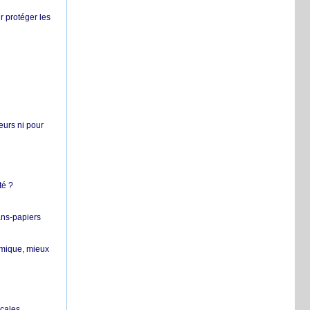
r protéger les
teurs ni pour
té ?
ans-papiers
ermique, mieux
ocales