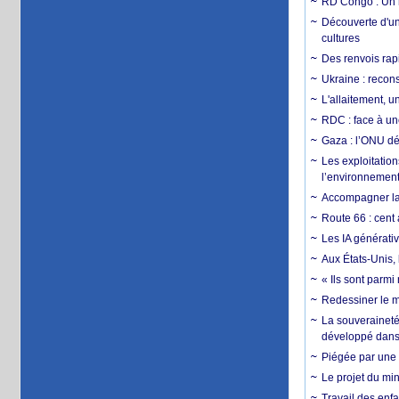
RD Congo : Un r
Découverte d'un
cultures
Des renvois rapi
Ukraine : reconst
L'allaitement, u
RDC : face à une
Gaza : l’ONU dé
Les exploitation
l’environnemen
Accompagner la f
Route 66 : cent 
Les IA générativ
Aux États-Unis, 
« Ils sont parm
Redessiner le m
La souveraineté 
développé dans 
Piégée par une 
Le projet du min
Travail des enfa