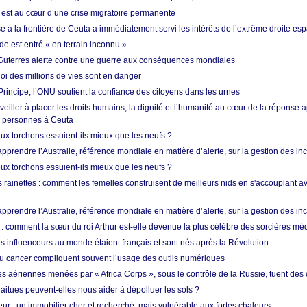
est au cœur d’une crise migratoire permanente
 à la frontière de Ceuta a immédiatement servi les intérêts de l’extrême droite es
de est entré « en terrain inconnu »
Guterres alerte contre une guerre aux conséquences mondiales
oi des millions de vies sont en danger
rincipe, l’ONU soutient la confiance des citoyens dans les urnes
 veiller à placer les droits humains, la dignité et l’humanité au cœur de la réponse a
e personnes à Ceuta
ux torchons essuient-ils mieux que les neufs ?
prendre l’Australie, référence mondiale en matière d’alerte, sur la gestion des in
ux torchons essuient-ils mieux que les neufs ?
 rainettes : comment les femelles construisent de meilleurs nids en s'accouplant a
prendre l’Australie, référence mondiale en matière d’alerte, sur la gestion des in
: comment la sœur du roi Arthur est-elle devenue la plus célèbre des sorcières mé
s influenceurs au monde étaient français et sont nés après la Révolution
u cancer compliquent souvent l’usage des outils numériques
es aériennes menées par « Africa Corps », sous le contrôle de la Russie, tuent des c
aitues peuvent-elles nous aider à dépolluer les sols ?
ur : un immobilier cher et recherché, mais vulnérable aux fortes chaleurs