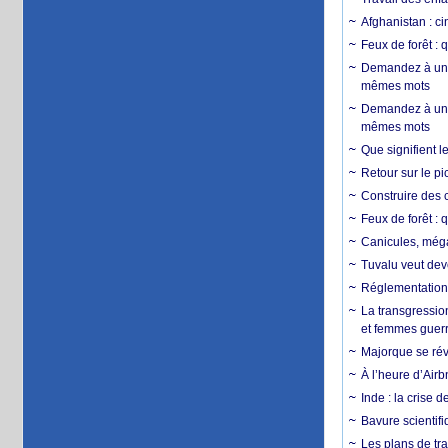
Afghanistan : cin
Feux de forêt : 
Demandez à un 
mêmes mots
Demandez à un 
mêmes mots
Que signifient l
Retour sur le p
Construire des c
Feux de forêt : 
Canicules, mégaf
Tuvalu veut dev
Réglementation c
La transgression
et femmes guerr
Majorque se révo
À l’heure d’Airb
Inde : la crise 
Bavure scientif
Les plans de tra