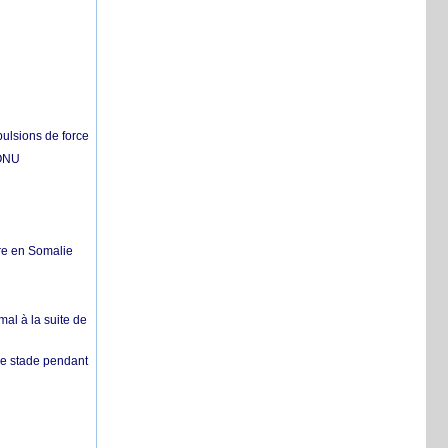
pulsions de force
'ONU
re en Somalie
mal à la suite de
 de stade pendant