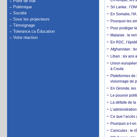
En Afrique, les 
Point de vue
Polémique
Sri Lanka : l’ON
Société
En Somalie, l'IA 
Sous les projecteurs
Pourquoi les si
Témoignage
Pour protéger le
Tolerance.ca Éducation
Malaisie : le r
Votre réaction
En RDC, l’épidé
Afghanistan : le
Liban : six ans 
Union européenn
à Ceuta
Plateformes de
visionnage de p
En Gironde, les 
Le pouvoir poli
La défaite de la
L’administration
Ce que l’accès a
Pourquoi a-t-on
Canicules : le r