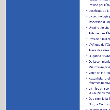
Refusé par l'Éta
Les éclats de la
La technologie p
Inspection du hij
Ukraine : le ch
Tribune. Les Éta
Près de 6 milli
L’Afrique de l’
Traite des êtres
Ouganda : l’ONU
De la communica
Mieux vivre, viv
Vente de la Coup
Kazakhstan : rel
réformes relativ
La mise en scène
la Coupe du m
Que signifie la 
Non, la Cour sup