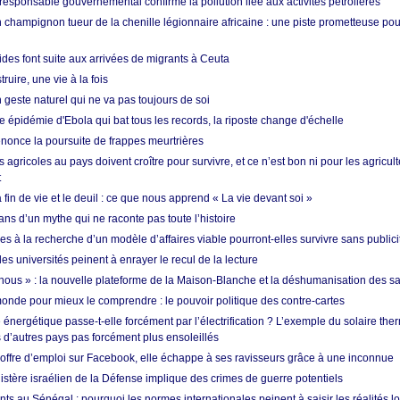
esponsable gouvernemental confirme la pollution liée aux activités pétrolières
 champignon tueur de la chenille légionnaire africaine : une piste prometteuse pou
des font suite aux arrivées de migrants à Ceuta
ruire, une vie à la fois
n geste naturel qui ne va pas toujours de soi
 épidémie d'Ebola qui bat tous les records, la riposte change d'échelle
nonce la poursuite de frappes meurtrières
s agricoles au pays doivent croître pour survivre, et ce n’est bon ni pour les agricul
t
in de vie et le deuil : ce que nous apprend « La vie devant soi »
ans d’un mythe qui ne raconte pas toute l’histoire
es à la recherche d’un modèle d’affaires viable pourront-elles survivre sans publici
les universités peinent à enrayer le recul de la lecture
i nous » : la nouvelle plateforme de la Maison-Blanche et la déshumanisation des s
onde pour mieux le comprendre : le pouvoir politique des contre-cartes
énergétique passe-t-elle forcément par l’électrification ? L’exemple du solaire th
d’autres pays pas forcément plus ensoleillés
offre d’emploi sur Facebook, elle échappe à ses ravisseurs grâce à une inconnue
istère israélien de la Défense implique des crimes de guerre potentiels
nts au Sénégal : pourquoi les normes internationales peinent à saisir les réalités l