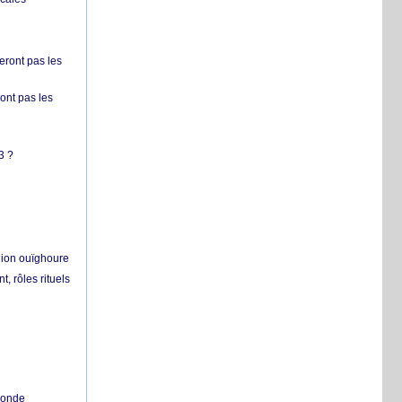
ront pas les
nt pas les
3 ?
égion ouïghoure
, rôles rituels
 monde