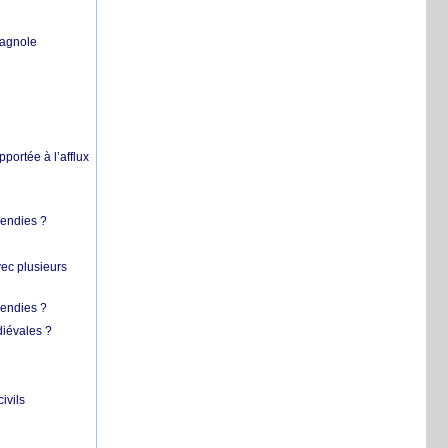
pagnole
pportée à l’afflux
cendies ?
vec plusieurs
cendies ?
diévales ?
ivils