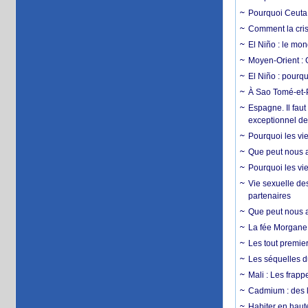
Pourquoi Ceuta 
Comment la crise
El Niño : le mon
Moyen-Orient : 
El Niño : pourqu
À Sao Tomé-et-P
Espagne. Il faut
exceptionnel d
Pourquoi les vie
Que peut nous ap
Pourquoi les vie
Vie sexuelle des
partenaires
Que peut nous ap
La fée Morgane 
Les tout premier
Les séquelles d
Mali : Les frapp
Cadmium : des l
Habiter en haute