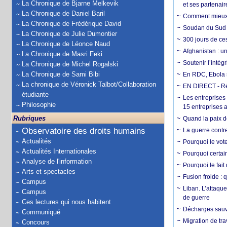
La Chronique de Bjarne Melkevik
et ses partenai
La Chronique de Daniel Baril
Comment mieux él
La Chronique de Frédérique David
Soudan du Sud :
La Chronique de Julie Dumontier
300 jours de ce
La Chronique de Léonce Naud
Afghanistan : u
La Chronique de Masri Feki
Soutenir l’intég
La Chronique de Michel Rogalski
La Chronique de Sami Bibi
En RDC, Ebola s
La chronique de Véronick Talbot/Collaboration
EN DIRECT - Ré
étudiante
Les entreprises
Philosophie
15 entreprises 
Rubriques
Quand la paix de
Observatoire des droits humains
La guerre contr
Actualités
Pourquoi le vot
Actualités Internationales
Pourquoi certain
Analyse de l'information
Pourquoi le fait
Arts et spectacles
Fusion froide : 
Campus
Liban. L’attaque
Campus
de guerre
Ces lectures qui nous habitent
Décharges sauva
Communiqué
Migration de tra
Concours