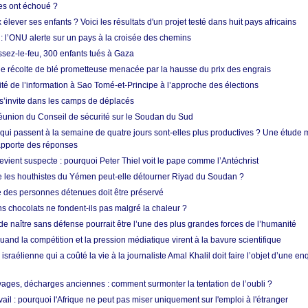
res ont échoué ?
ever ses enfants ? Voici les résultats d'un projet testé dans huit pays africains
 l’ONU alerte sur un pays à la croisée des chemins
ssez-le-feu, 300 enfants tués à Gaza
ne récolte de blé prometteuse menacée par la hausse du prix des engrais
rité de l’information à Sao Tomé-et-Principe à l’approche des élections
’invite dans les camps de déplacés
union du Conseil de sécurité sur le Soudan du Sud
 qui passent à la semaine de quatre jours sont-elles plus productives ? Une étude
apporte des réponses
vient suspecte : pourquoi Peter Thiel voit le pape comme l’Antéchrist
e les houthistes du Yémen peut-elle détourner Riyad du Soudan ?
e des personnes détenues doit être préservé
s chocolats ne fondent-ils pas malgré la chaleur ?
 de naître sans défense pourrait être l’une des plus grandes forces de l’humanité
quand la compétition et la pression médiatique virent à la bavure scientifique
 israélienne qui a coûté la vie à la journaliste Amal Khalil doit faire l’objet d’une e
ges, décharges anciennes : comment surmonter la tentation de l’oubli ?
vail : pourquoi l'Afrique ne peut pas miser uniquement sur l'emploi à l'étranger