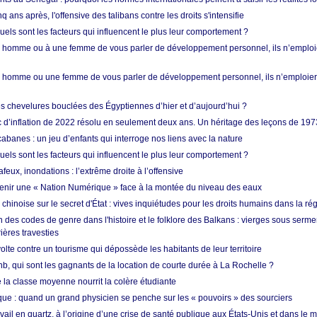
q ans après, l'offensive des talibans contre les droits s'intensifie
quels sont les facteurs qui influencent le plus leur comportement ?
homme ou à une femme de vous parler de développement personnel, ils n’emploie
homme ou une femme de vous parler de développement personnel, ils n’emploiero
es chevelures bouclées des Égyptiennes d’hier et d’aujourd’hui ?
ic d’inflation de 2022 résolu en seulement deux ans. Un héritage des leçons de 197
abanes : un jeu d’enfants qui interroge nos liens avec la nature
quels sont les facteurs qui influencent le plus leur comportement ?
eux, inondations : l’extrême droite à l’offensive
enir une « Nation Numérique » face à la montée du niveau des eaux
hinoise sur le secret d'État : vives inquiétudes pour les droits humains dans la r
 des codes de genre dans l'histoire et le folklore des Balkans : vierges sous serment
ières travesties
lte contre un tourisme qui dépossède les habitants de leur territoire
nb, qui sont les gagnants de la location de courte durée à La Rochelle ?
de la classe moyenne nourrit la colère étudiante
ique : quand un grand physicien se penche sur les « pouvoirs » des sourciers
vail en quartz, à l’origine d’une crise de santé publique aux États-Unis et dans le