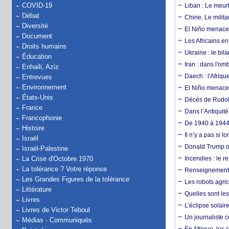
COVID-19
Liban : Le meurt
Débat
Chine. Le milita
Diversité
El Niño menace 
Document
Les Africains en
Droits humains
Ukraine : le bila
Éducation
Iran : dans l'om
Enhaili, Aziz
Daech : l'Afriq
Entrevues
Environnement
El Niño menace d
États-Unis
Décès de Rudolp
France
Dans l’Antiquité
Francophonie
De 1940 à 1944,
Histoire
Il n’y a pas si 
Israël
Donald Trump ou
Israël-Palestine
La Crise d'Octobre 1970
Incendies : le r
La tolérance ? Votre réponse
Renseignement :
Les Grandes Figures de la tolérance
Les robots agri
Littérature
Quelles sont les 
Livres
L’éclipse solai
Livres de Victor Teboul
Un journaliste 
Médias - Communiqués