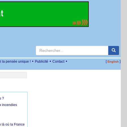
•
•
•
z la pensée unique !
Publicité
Contact
[
]
English
s ?
x incendies
 là où la France