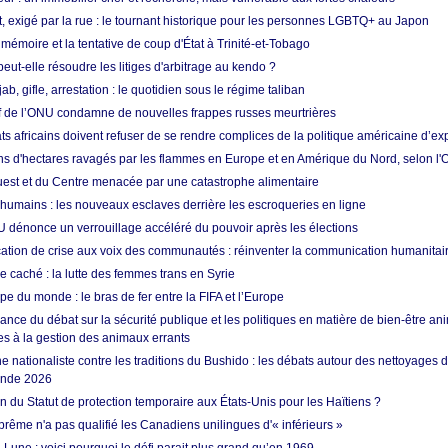
t, exigé par la rue : le tournant historique pour les personnes LGBTQ+ au Japon
 mémoire et la tentative de coup d'État à Trinité-et-Tobago
eut-elle résoudre les litiges d'arbitrage au kendo ?
ab, gifle, arrestation : le quotidien sous le régime taliban
ef de l’ONU condamne de nouvelles frappes russes meurtrières
ts africains doivent refuser de se rendre complices de la politique américaine d’ex
ons d'hectares ravagés par les flammes en Europe et en Amérique du Nord, selon l
Ouest et du Centre menacée par une catastrophe alimentaire
 humains : les nouveaux esclaves derrière les escroqueries en ligne
 dénonce un verrouillage accéléré du pouvoir après les élections
tion de crise aux voix des communautés : réinventer la communication humanitai
re caché : la lutte des femmes trans en Syrie
e du monde : le bras de fer entre la FIFA et l’Europe
ance du débat sur la sécurité publique et les politiques en matière de bien-être ani
es à la gestion des animaux errants
 nationaliste contre les traditions du Bushido : les débats autour des nettoyages
onde 2026
fin du Statut de protection temporaire aux États-Unis pour les Haïtiens ?
rême n'a pas qualifié les Canadiens unilingues d'« inférieurs »