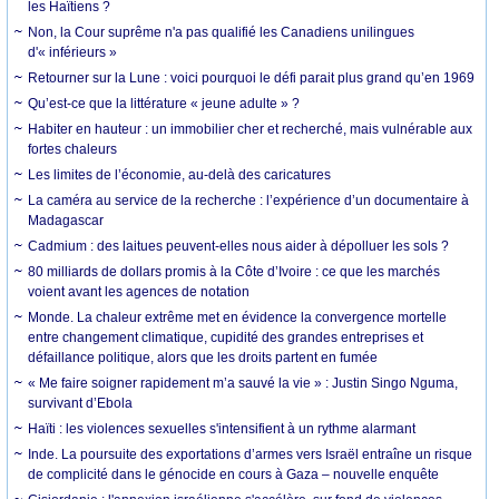
les Haïtiens ?
Non, la Cour suprême n'a pas qualifié les Canadiens unilingues
d'« inférieurs »
Retourner sur la Lune : voici pourquoi le défi parait plus grand qu’en 1969
Qu’est-ce que la littérature « jeune adulte » ?
Habiter en hauteur : un immobilier cher et recherché, mais vulnérable aux
fortes chaleurs
Les limites de l’économie, au-delà des caricatures
La caméra au service de la recherche : l’expérience d’un documentaire à
Madagascar
Cadmium : des laitues peuvent-elles nous aider à dépolluer les sols ?
80 milliards de dollars promis à la Côte d’Ivoire : ce que les marchés
voient avant les agences de notation
Monde. La chaleur extrême met en évidence la convergence mortelle
entre changement climatique, cupidité des grandes entreprises et
défaillance politique, alors que les droits partent en fumée
« Me faire soigner rapidement m’a sauvé la vie » : Justin Singo Nguma,
survivant d’Ebola
Haïti : les violences sexuelles s'intensifient à un rythme alarmant
Inde. La poursuite des exportations d’armes vers Israël entraîne un risque
de complicité dans le génocide en cours à Gaza – nouvelle enquête