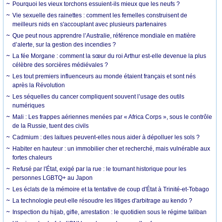
Pourquoi les vieux torchons essuient-ils mieux que les neufs ?
Vie sexuelle des rainettes : comment les femelles construisent de
meilleurs nids en s'accouplant avec plusieurs partenaires
Que peut nous apprendre l’Australie, référence mondiale en matière
d’alerte, sur la gestion des incendies ?
La fée Morgane : comment la sœur du roi Arthur est-elle devenue la plus
célèbre des sorcières médiévales ?
Les tout premiers influenceurs au monde étaient français et sont nés
après la Révolution
Les séquelles du cancer compliquent souvent l’usage des outils
numériques
Mali : Les frappes aériennes menées par « Africa Corps », sous le contrôle
de la Russie, tuent des civils
Cadmium : des laitues peuvent-elles nous aider à dépolluer les sols ?
Habiter en hauteur : un immobilier cher et recherché, mais vulnérable aux
fortes chaleurs
Refusé par l'État, exigé par la rue : le tournant historique pour les
personnes LGBTQ+ au Japon
Les éclats de la mémoire et la tentative de coup d'État à Trinité-et-Tobago
La technologie peut-elle résoudre les litiges d'arbitrage au kendo ?
Inspection du hijab, gifle, arrestation : le quotidien sous le régime taliban