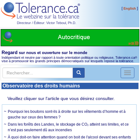
[
]
English
Directeur / Éditeur: Victor Teboul, Ph.D.
Regard
sur nous et ouverture sur le monde
Indépendant et neutre par rapport à toute orientation politique ou religieuse, Tolerance.ca
®
vise à promouvoir les grands principes démocratiques sur lesquels repose la tolérance.
Toggl
naviga
Observatoire des droits humains
Veuillez cliquer sur l'article que vous désirez consulter.
Pourquoi les boutons sont-ils à droite sur les vêtements d’homme et à
gauche sur ceux des femmes ?
Dans les forêts des Landes, le stockage de CO₂ atteint ses limites, et ce
n’est pas seulement dû aux incendies
À quoi doit-on faire attention quand on boit de l'alcool devant ses enfants