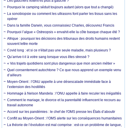
Les gauchers votent-ils plus à gauche ?
Pourquoi le camping séduit toujours autant (alors que tout a changé)
La sonobiopsie ou comment les ultrasons font parler les tissus sans les
opérer
Dans la famille Darwin, vous connaissiez Charles, découvrez Francis
Pourquoi l’algue « Ostreopsis » envahit-elle la côte basque chaque été ?
Afrique : pourquoi les décisions des tribunaux des droits humains restent
souvent lettre morte
Covid long : et si ce n'était pas une seule maladie, mais plusieurs ?
Qu’arrive-t-il à votre sang lorsque vous êtes stressé ?
« Vos trajets quotidiens sont plus dangereux que mon ancien métier »
Quel consentement autochtone ? Ce que nous apprend un exemple venu
d’ailleurs
Moyen-Orient : l’ONU appelle à une désescalade immédiate face à
l’extension des hostilités
Hommage à Nelson Mandela : l’ONU appelle à faire reculer les inégalités
Comment le mariage, le divorce et la parentalité influencent le recours au
travail autonome
Accord sur les pandémies : le chef de l'OMS presse les États d’aboutir
Conflit au Moyen-Orient : l’OMS alerte sur les conséquences humanitaires
La théorie de l’évolution est mal comprise : est-ce un problème de langue,