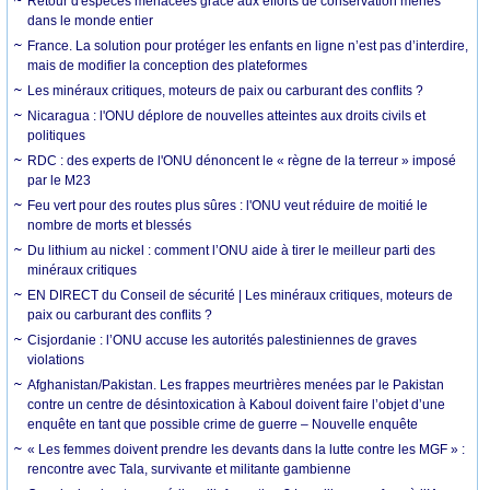
Retour d'espèces menacées grâce aux efforts de conservation menés
dans le monde entier
France. La solution pour protéger les enfants en ligne n’est pas d’interdire,
mais de modifier la conception des plateformes
Les minéraux critiques, moteurs de paix ou carburant des conflits ?
Nicaragua : l'ONU déplore de nouvelles atteintes aux droits civils et
politiques
RDC : des experts de l'ONU dénoncent le « règne de la terreur » imposé
par le M23
Feu vert pour des routes plus sûres : l'ONU veut réduire de moitié le
nombre de morts et blessés
Du lithium au nickel : comment l’ONU aide à tirer le meilleur parti des
minéraux critiques
EN DIRECT du Conseil de sécurité | Les minéraux critiques, moteurs de
paix ou carburant des conflits ?
Cisjordanie : l’ONU accuse les autorités palestiniennes de graves
violations
Afghanistan/Pakistan. Les frappes meurtrières menées par le Pakistan
contre un centre de désintoxication à Kaboul doivent faire l’objet d’une
enquête en tant que possible crime de guerre – Nouvelle enquête
« Les femmes doivent prendre les devants dans la lutte contre les MGF » :
rencontre avec Tala, survivante et militante gambienne