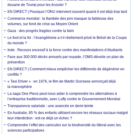
douane de Trump pour les écouler ?
EN DIRECT | Pourquoi l’ONU intervient souvent quand il est déjà trop tard
Commerce mondial : la flambée des prix masque la faiblesse des
volumes, sur fond de crise au Moyen-Orient
Gaza : des progrès fragiles contre la faim
Le foot et la foi : l’évangélisme a-t-il réellement privé le Brésil de la Coupe
du monde ?
Inde : Recours excessif à la force contre des manifestations d’étudiants
Face aux 300 000 décès annuels par noyade, l’OMS dévoile un plan de
prévention
EN DIRECT | Comment mieux empêcher les différends de dégénérer en
conflits ?
« Taxi Driver » : en 1976, le film de Martin Scorsese annonçait déjà
la manosphère
La saga One Piece peut nous aider à comprendre les alternatives à
l’entreprise traditionnelle, avec Luffy contre le Gouvernement Mondial
Transparence salariale : une avancée en demi-teinte
En Australie, 85 % des enfants utilisent encore les réseaux sociaux malgré
leur interdiction : est-ce déjà un échec ?
Comprendre l’effet des canicules sur la biodiversité du littoral avec les
sciences participatives