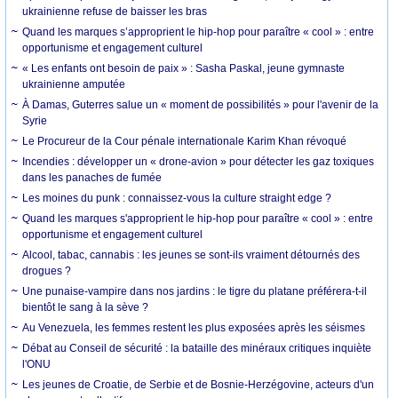
ukrainienne refuse de baisser les bras
Quand les marques s’approprient le hip-hop pour paraître « cool » : entre
opportunisme et engagement culturel
« Les enfants ont besoin de paix » : Sasha Paskal, jeune gymnaste
ukrainienne amputée
À Damas, Guterres salue un « moment de possibilités » pour l'avenir de la
Syrie
Le Procureur de la Cour pénale internationale Karim Khan révoqué
Incendies : développer un « drone-avion » pour détecter les gaz toxiques
dans les panaches de fumée
Les moines du punk : connaissez-vous la culture straight edge ?
Quand les marques s'approprient le hip-hop pour paraître « cool » : entre
opportunisme et engagement culturel
Alcool, tabac, cannabis : les jeunes se sont-ils vraiment détournés des
drogues ?
Une punaise-vampire dans nos jardins : le tigre du platane préférera-t-il
bientôt le sang à la sève ?
Au Venezuela, les femmes restent les plus exposées après les séismes
Débat au Conseil de sécurité : la bataille des minéraux critiques inquiète
l'ONU
Les jeunes de Croatie, de Serbie et de Bosnie-Herzégovine, acteurs d'un