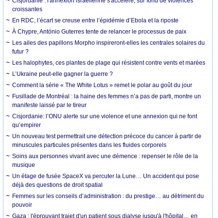
Cisjordanie : l'annexion israélienne s'accélère, sur fond de violences
croissantes
En RDC, l’écart se creuse entre l’épidémie d’Ebola et la riposte
À Chypre, António Guterres tente de relancer le processus de paix
Les ailes des papillons Morpho inspireront-elles les centrales solaires du
futur ?
Les halophytes, ces plantes de plage qui résistent contre vents et marées
L’Ukraine peut-elle gagner la guerre ?
Comment la série « The White Lotus » remet le polar au goût du jour
Fusillade de Montréal : la haine des femmes n’a pas de parti, montre un
manifeste laissé par le tireur
Cisjordanie: l’ONU alerte sur une violence et une annexion qui ne font
qu’empirer
Un nouveau test permettrait une détection précoce du cancer à partir de
minuscules particules présentes dans les fluides corporels
Soins aux personnes vivant avec une démence : repenser le rôle de la
musique
Un étage de fusée SpaceX va percuter la Lune… Un accident qui pose
déjà des questions de droit spatial
Femmes sur les conseils d’administration : du prestige… au détriment du
pouvoir
Gaza : l'éprouvant trajet d'un patient sous dialyse jusqu'à l'hôpital… en