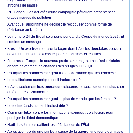
atrocités de masse
RD Congo : Les activités d’une compagnie pétrolière présentent de
graves risques de pollution
Avant que l'algorithme ne décide : le récit queer comme forme de
résistance au Nigéria
Le numéro 24 du Brésil sera porté pendant la Coupe du monde 2026. Et il
contient un message.
Brésil : Un avertissement sur la façon dont l'IA et les deepfakes peuvent
devenir un « risque excessif » pour les femmes et les filles
Forteresse Europe : le nouveau pacte sur la migration et l'asile réduira
encore davantage les chances des réfugiés LGBTQ+
Pourquoi les hommes mangent-ils plus de viande que les femmes ?
Le totalitarisme numérique est-il inéluctable ?
« Avec seulement trois opérateurs télécoms, ce sera forcément plus cher
qu’à quatre ». Vraiment ?
Pourquoi les hommes mangent ils plus de viande que les femmes ?
Le technofascisme est-il inéluctable ?
Comment lutter contre les informations toxiques : trois leviers pour
protéger le débat démocratique
Haïti. Les femmes pallient les défaillances de l’État
Après avoir perdu une jambe à cause de la guerre, une jeune gymnaste