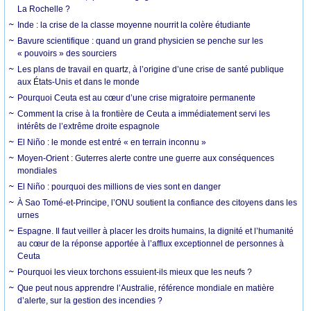
La Rochelle ?
Inde : la crise de la classe moyenne nourrit la colère étudiante
Bavure scientifique : quand un grand physicien se penche sur les
« pouvoirs » des sourciers
Les plans de travail en quartz, à l’origine d’une crise de santé publique
aux États-Unis et dans le monde
Pourquoi Ceuta est au cœur d’une crise migratoire permanente
Comment la crise à la frontière de Ceuta a immédiatement servi les
intérêts de l’extrême droite espagnole
El Niño : le monde est entré « en terrain inconnu »
Moyen-Orient : Guterres alerte contre une guerre aux conséquences
mondiales
El Niño : pourquoi des millions de vies sont en danger
À Sao Tomé-et-Principe, l’ONU soutient la confiance des citoyens dans les
urnes
Espagne. Il faut veiller à placer les droits humains, la dignité et l’humanité
au cœur de la réponse apportée à l’afflux exceptionnel de personnes à
Ceuta
Pourquoi les vieux torchons essuient-ils mieux que les neufs ?
Que peut nous apprendre l’Australie, référence mondiale en matière
d’alerte, sur la gestion des incendies ?