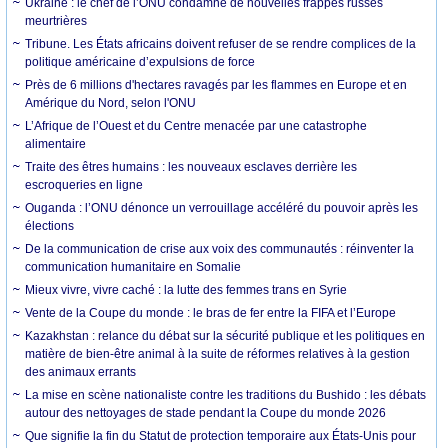
Ukraine : le chef de l’ONU condamne de nouvelles frappes russes
meurtrières
Tribune. Les États africains doivent refuser de se rendre complices de la
politique américaine d’expulsions de force
Près de 6 millions d'hectares ravagés par les flammes en Europe et en
Amérique du Nord, selon l'ONU
L’Afrique de l’Ouest et du Centre menacée par une catastrophe
alimentaire
Traite des êtres humains : les nouveaux esclaves derrière les
escroqueries en ligne
Ouganda : l’ONU dénonce un verrouillage accéléré du pouvoir après les
élections
De la communication de crise aux voix des communautés : réinventer la
communication humanitaire en Somalie
Mieux vivre, vivre caché : la lutte des femmes trans en Syrie
Vente de la Coupe du monde : le bras de fer entre la FIFA et l’Europe
Kazakhstan : relance du débat sur la sécurité publique et les politiques en
matière de bien-être animal à la suite de réformes relatives à la gestion
des animaux errants
La mise en scène nationaliste contre les traditions du Bushido : les débats
autour des nettoyages de stade pendant la Coupe du monde 2026
Que signifie la fin du Statut de protection temporaire aux États-Unis pour