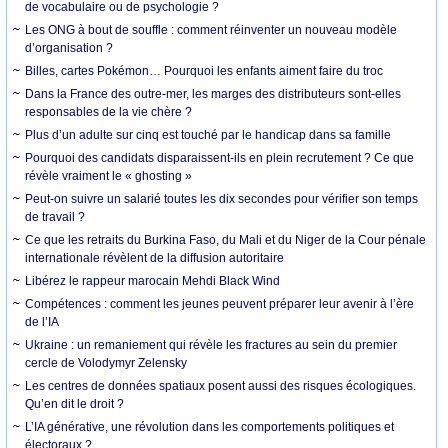
de vocabulaire ou de psychologie ?
Les ONG à bout de souffle : comment réinventer un nouveau modèle
d’organisation ?
Billes, cartes Pokémon… Pourquoi les enfants aiment faire du troc
Dans la France des outre-mer, les marges des distributeurs sont-elles
responsables de la vie chère ?
Plus d’un adulte sur cinq est touché par le handicap dans sa famille
Pourquoi des candidats disparaissent-ils en plein recrutement ? Ce que
révèle vraiment le « ghosting »
Peut-on suivre un salarié toutes les dix secondes pour vérifier son temps
de travail ?
Ce que les retraits du Burkina Faso, du Mali et du Niger de la Cour pénale
internationale révèlent de la diffusion autoritaire
Libérez le rappeur marocain Mehdi Black Wind
Compétences : comment les jeunes peuvent préparer leur avenir à l’ère
de l’IA
Ukraine : un remaniement qui révèle les fractures au sein du premier
cercle de Volodymyr Zelensky
Les centres de données spatiaux posent aussi des risques écologiques.
Qu’en dit le droit ?
L’IA générative, une révolution dans les comportements politiques et
électoraux ?