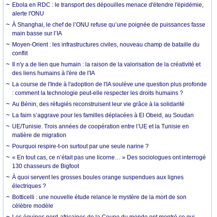
Ebola en RDC : le transport des dépouilles menace d'étendre l'épidémie,
alerte l'ONU
À Shanghai, le chef de l’ONU refuse qu’une poignée de puissances fasse
main basse sur l’IA
Moyen-Orient : les infrastructures civiles, nouveau champ de bataille du
conflit
Il n'y a de lien que humain : la raison de la valorisation de la créativité et
des liens humains à l'ère de l'IA
La course de l'Inde à l'adoption de l'IA soulève une question plus profonde
: comment la technologie peut-elle respecter les droits humains ?
Au Bénin, des réfugiés reconstruisent leur vie grâce à la solidarité
La faim s’aggrave pour les familles déplacées à El Obeid, au Soudan
UE/Tunisie. Trois années de coopération entre l’UE et la Tunisie en
matière de migration
Pourquoi respire-t-on surtout par une seule narine ?
« En tout cas, ce n’était pas une licorne… » Des sociologues ont interrogé
130 chasseurs de Bigfoot
À quoi servent les grosses boules orange suspendues aux lignes
électriques ?
Botticelli : une nouvelle étude relance le mystère de la mort de son
célèbre modèle
Les équipes nord-africaines de la Coupe du monde ont montré ce qui