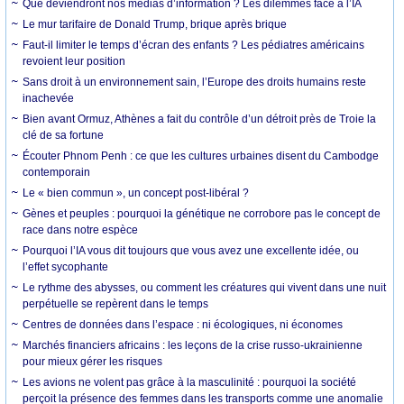
Que deviendront nos médias d’information ? Les dilemmes face à l’IA
Le mur tarifaire de Donald Trump, brique après brique
Faut-il limiter le temps d’écran des enfants ? Les pédiatres américains
revoient leur position
Sans droit à un environnement sain, l’Europe des droits humains reste
inachevée
Bien avant Ormuz, Athènes a fait du contrôle d’un détroit près de Troie la
clé de sa fortune
Écouter Phnom Penh : ce que les cultures urbaines disent du Cambodge
contemporain
Le « bien commun », un concept post-libéral ?
Gènes et peuples : pourquoi la génétique ne corrobore pas le concept de
race dans notre espèce
Pourquoi l’IA vous dit toujours que vous avez une excellente idée, ou
l’effet sycophante
Le rythme des abysses, ou comment les créatures qui vivent dans une nuit
perpétuelle se repèrent dans le temps
Centres de données dans l’espace : ni écologiques, ni économes
Marchés financiers africains : les leçons de la crise russo-ukrainienne
pour mieux gérer les risques
Les avions ne volent pas grâce à la masculinité : pourquoi la société
perçoit la présence des femmes dans les transports comme une anomalie