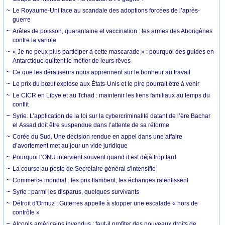
Le Royaume-Uni face au scandale des adoptions forcées de l’après-
guerre
Arêtes de poisson, quarantaine et vaccination : les armes des Aborigènes
contre la variole
« Je ne peux plus participer à cette mascarade » : pourquoi des guides en
Antarctique quittent le métier de leurs rêves
Ce que les dératiseurs nous apprennent sur le bonheur au travail
Le prix du bœuf explose aux États-Unis et le pire pourrait être à venir
Le CICR en Libye et au Tchad : maintenir les liens familiaux au temps du
conflit
Syrie. L’application de la loi sur la cybercriminalité datant de l’ère Bachar
el Assad doit être suspendue dans l’attente de sa réforme
Corée du Sud. Une décision rendue en appel dans une affaire
d’avortement met au jour un vide juridique
Pourquoi l’ONU intervient souvent quand il est déjà trop tard
La course au poste de Secrétaire général s'intensifie
Commerce mondial : les prix flambent, les échanges ralentissent
Syrie : parmi les disparus, quelques survivants
Détroit d'Ormuz : Guterres appelle à stopper une escalade « hors de
contrôle »
Alcools américains invendus : faut-il profiter des nouveaux droits de