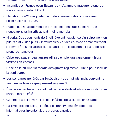
Incendies en France et en Espagne : « L'alarme climatique retentit de
toutes parts », selon l’ONU
Hépatite : l’OMS s’inquiète d’un ralentissement des progrès vers
l’élimination d’ici 2030
Plages du Débarquement en France, médinas aux Comores : 25
nouveaux sites inscrits au patrimoine mondial
Nigeria. Des documents de Shell révèlent l’existence d’un pipeline « en
piteux état », des puits « introuvables » et des coûts de démantèlement
s’élevant à 9,5 milliards d’euros, tandis que le scandale lié à la pollution
prend de l’ampleur
Cyberesclavage : ces fausses offres d'emploi qui transforment leurs
victimes en escrocs
Crise de la culture : la théorie des quatre régimes culturels pour sortir de
la controverse
Les sondages générés par IA séduisent des instituts, mais peuvent-ils
vraiment refléter ce que pensent les gens ?
Être rejeté par les autres fait mal : aider enfants et ados à rebondir quand
ils sont mis de côté
Comment X est devenu l’un des théâtres de la guerre en Ukraine
La « vibecoding fatigue » : épuisés par l’IA, les développeurs
informatiques inventent leurs propres parades