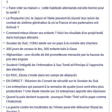
?
« Faire roter sa maison » : cette habitude allemande est-elle bonne pour
la santé ?
Le Royaume-Uni, le Japon et l’Italie peuvent-ils réussir leur avion de
combat de sixième génération là où la France et ses partenaires ont
échoué ?
Comment mieux élever ses enfants ? Voici les résultats d'un projet testé
dans huit pays africains
Soudan du Sud : l’ONU alerte sur un pays à la croisée des chemins
300 jours de cessez-le-feu, 300 enfants tués à Gaza
Afghanistan : une récolte de blé prometteuse menacée par la hausse du
prix des engrais
Soutenir l’intégrité de l’information à Sao Tomé-et-Principe à l’approche
des élections
En RDC, Ebola s’invite dans les camps de déplacés
EN DIRECT - Réunion du Conseil de sécurité sur le Soudan du Sud
Les entreprises qui passent à la semaine de quatre jours sont-elles plus
productives ? Une étude menée sur 15 entreprises apporte des réponses
Quand la paix devient suspecte : pourquoi Peter Thiel voit le pape comme
l’Antéchrist
La guerre contre les houthistes du Yémen peut-elle détourner Riyad du
Soudan ?