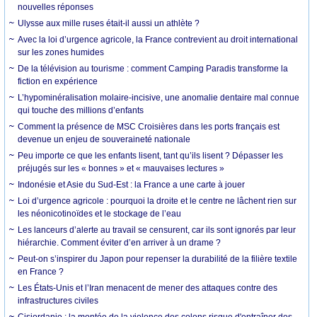
nouvelles réponses
Ulysse aux mille ruses était-il aussi un athlète ?
Avec la loi d’urgence agricole, la France contrevient au droit international
sur les zones humides
De la télévision au tourisme : comment Camping Paradis transforme la
fiction en expérience
L’hypominéralisation molaire-incisive, une anomalie dentaire mal connue
qui touche des millions d’enfants
Comment la présence de MSC Croisières dans les ports français est
devenue un enjeu de souveraineté nationale
Peu importe ce que les enfants lisent, tant qu’ils lisent ? Dépasser les
préjugés sur les « bonnes » et « mauvaises lectures »
Indonésie et Asie du Sud-Est : la France a une carte à jouer
Loi d’urgence agricole : pourquoi la droite et le centre ne lâchent rien sur
les néonicotinoïdes et le stockage de l’eau
Les lanceurs d’alerte au travail se censurent, car ils sont ignorés par leur
hiérarchie. Comment éviter d’en arriver à un drame ?
Peut-on s’inspirer du Japon pour repenser la durabilité de la filière textile
en France ?
Les États-Unis et l’Iran menacent de mener des attaques contre des
infrastructures civiles
Cisjordanie : la montée de la violence des colons risque d'entraîner des