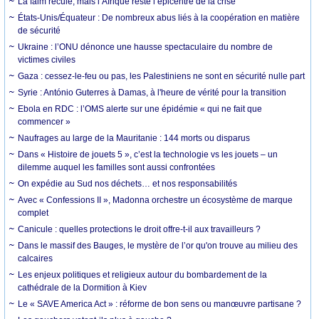
La faim recule, mais l’Afrique reste l’épicentre de la crise
États-Unis/Équateur : De nombreux abus liés à la coopération en matière
de sécurité
Ukraine : l’ONU dénonce une hausse spectaculaire du nombre de
victimes civiles
Gaza : cessez-le-feu ou pas, les Palestiniens ne sont en sécurité nulle part
Syrie : António Guterres à Damas, à l'heure de vérité pour la transition
Ebola en RDC : l’OMS alerte sur une épidémie « qui ne fait que
commencer »
Naufrages au large de la Mauritanie : 144 morts ou disparus
Dans « Histoire de jouets 5 », c’est la technologie vs les jouets – un
dilemme auquel les familles sont aussi confrontées
On expédie au Sud nos déchets… et nos responsabilités
Avec « Confessions II », Madonna orchestre un écosystème de marque
complet
Canicule : quelles protections le droit offre-t-il aux travailleurs ?
Dans le massif des Bauges, le mystère de l’or qu'on trouve au milieu des
calcaires
Les enjeux politiques et religieux autour du bombardement de la
cathédrale de la Dormition à Kiev
Le « SAVE America Act » : réforme de bon sens ou manœuvre partisane ?