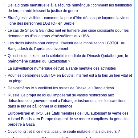
De la dignité menstruelle à la sécurité numérique : comment les féministes
de terrain redéfinissent la justice de genre
Stratégies invisibles : comment la peur d'être démasqué façonne la vie en
ligne des personnes LGBTQ+ en Serbie
Le cas de Shakira Galíndez met en lumière une crise croissante pour les
demandeurs d'asile trans vénézuéliens aux USA
Les droits laissés pour compte : l'avenir de la mobilisation LGBTQI+ au
Bangladesh de l'après-soulèvement
Qu'est-ce qui explique la célébrité mondiale de Dimash Qudaibergen, le
phénomène culturel du Kazakhstan ?
La surveillance numérique détruit la santé mentale des activistes
Pour les personnes LGBTQ+ en Égypte, Internet est à la fois un lien vital et
un piège
Des caméras IA surveillent les routes de Dhaka, au Bangladesh
Russie. Le projet de loi qui imposerait de vastes restrictions aux
détracteurs du gouvernement à l’étranger instrumentalise les sanctions
dans le but de bâillonner la dissidence
Europe/Israël et TPO. Les États membres de l’UE autorisant la vente des
« Israel Bonds » en Europe risquent de se rendre complices du génocide
perpétré à Gaza
Covid long : et si ce n’était pas une seule maladie, mais plusieurs ?