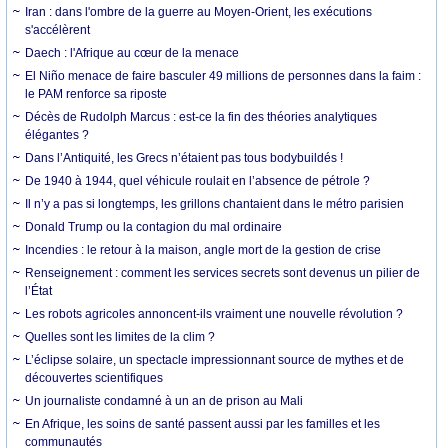
Iran : dans l'ombre de la guerre au Moyen-Orient, les exécutions
s'accélèrent
Daech : l'Afrique au cœur de la menace
El Niño menace de faire basculer 49 millions de personnes dans la faim :
le PAM renforce sa riposte
Décès de Rudolph Marcus : est-ce la fin des théories analytiques
élégantes ?
Dans l’Antiquité, les Grecs n’étaient pas tous bodybuildés !
De 1940 à 1944, quel véhicule roulait en l’absence de pétrole ?
Il n’y a pas si longtemps, les grillons chantaient dans le métro parisien
Donald Trump ou la contagion du mal ordinaire
Incendies : le retour à la maison, angle mort de la gestion de crise
Renseignement : comment les services secrets sont devenus un pilier de
l’État
Les robots agricoles annoncent-ils vraiment une nouvelle révolution ?
Quelles sont les limites de la clim ?
L’éclipse solaire, un spectacle impressionnant source de mythes et de
découvertes scientifiques
Un journaliste condamné à un an de prison au Mali
En Afrique, les soins de santé passent aussi par les familles et les
communautés