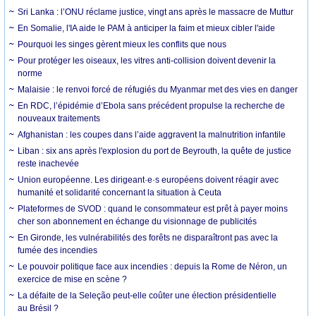
Sri Lanka : l’ONU réclame justice, vingt ans après le massacre de Muttur
En Somalie, l'IA aide le PAM à anticiper la faim et mieux cibler l'aide
Pourquoi les singes gèrent mieux les conflits que nous
Pour protéger les oiseaux, les vitres anti-collision doivent devenir la
norme
Malaisie : le renvoi forcé de réfugiés du Myanmar met des vies en danger
En RDC, l’épidémie d’Ebola sans précédent propulse la recherche de
nouveaux traitements
Afghanistan : les coupes dans l’aide aggravent la malnutrition infantile
Liban : six ans après l'explosion du port de Beyrouth, la quête de justice
reste inachevée
Union européenne. Les dirigeant·e·s européens doivent réagir avec
humanité et solidarité concernant la situation à Ceuta
Plateformes de SVOD : quand le consommateur est prêt à payer moins
cher son abonnement en échange du visionnage de publicités
En Gironde, les vulnérabilités des forêts ne disparaîtront pas avec la
fumée des incendies
Le pouvoir politique face aux incendies : depuis la Rome de Néron, un
exercice de mise en scène ?
La défaite de la Seleção peut-elle coûter une élection présidentielle
au Brésil ?