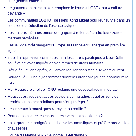
changement collectif
Le gouvernement malaisien remplace le terme « LGBT » par « culture
déviante »
Les communautés LGBTQ+ de Hong Kong luttent pour leur survie dans un
contexte de réduction de l'espace civique
Les nations mélanésiennes s'engagent à relier et étendre leurs zones
marines protégées
Les feux de forêt ravagent l’Europe, la France et l’Espagne en première
ligne
Inde. La répression contre des manifestant·e·s pacifiques à New Delhi
soulève de vives inquiétudes en termes de droits humains
Réfugiés : 75 ans après, la Convention tient bon face aux vents du repli
Soudan : à El Obeid, les femmes fuient les drones le jour et les violeurs la
nuit
Mer Rouge : le chef de l’ONU réclame une désescalade immédiate
Moustiques, tiques et autres vecteurs de maladies : quelles sont les
dernières recommandations pour s’en protéger ?
Les « peaux à moustiques » : mythe ou réalité ?
Peut-on combattre les moustiques avec des moustiques ?
La surprenante araignée qui chasse les moustiques et préfère nos vieilles
chaussettes
Coupe du Monde 2026 : le football a-t-il gagné ?