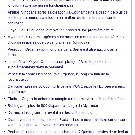
fonctionne… et ce qui ne fonctionne pas
Afrique. Vingt ans après sa création, la Cour africaine a besoin de plus de
soutien pour mener sa mission en matière de droits humains sur le
continent
Libye : La CPI autorise le renvoi en procès d’une première affaire
Myanmar. Plusieurs tragédies survenues en mer mettent en lumière les
choix désespérés que doivent faire les Rohingyas
Pourquoi l’Organisation mondiale de la Santé est utile aux citoyens
français
Le conflit au Moyen-Orient pourrait plonger 23 millions d’enfants
supplémentaires dans la pauvreté
Venezuela : après les secours d’urgence, le long chemin de la
reconstruction
Canicule : près de 10.000 morts cet été, l’OMS appelle l’Europe à mieux
se préparer
Ebola : l’Ouganda entame le compte à rebours avant la fin de l’épidémie
Rohingyas : plus de 500 disparus au large du Myanmar
Du zinc à Instagram : la révolution des coffee shops
Quand votre chien s’habille en Prada… Les marques de luxe surfent sur
votre affect pour vous vendre leurs produits
Peut-on réussir en politique sans charisme ? Quelques pistes de réflexion