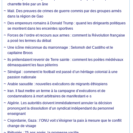
charrette tirée par un âne
Mali. Des preuves de crimes de guerre commis par des groupes armés
dans la région de Gao
Des empereurs romains à Donald Trump : quand les dirigeants politiques
se montrent dans les enceintes sportives
Forces de l’ordre et recours aux armes : comment la Révolution française
a posé les termes du débat
Une icône méconnue du marronnage : Selomoh del Castilho et le
capitaine Broos
Ils prétendaient revenir de Terre sainte : comment les poètes médiévaux
démasquaient les faux pèlerins
Sénégal : comment le football est passé d’un héritage colonial à une
passion nationale
Arabie saoudite : nouvelles exécutions de migrants éthiopiens
Iran. Il faut mettre un terme à la campagne d’exécutions et de
condamnations à mort arbitraires de manifestant·e·s
Algérie. Les autorités doivent immédiatement annuler la décision
prononçant la dissolution d’un syndicat indépendant du personnel
enseignant
Cisjordanie, Gaza : l’ONU voit s’éloigner la paix à mesure que le conflit
change de visage
Réfugiés : 75 ans après, la promesse vacille