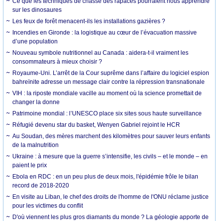
Ce que les techniques de chasse des rapaces pourraient nous apprendre
sur les dinosaures
Les feux de forêt menacent-ils les installations gazières ?
Incendies en Gironde : la logistique au cœur de l’évacuation massive
d’une population
Nouveau symbole nutritionnel au Canada : aidera-t-il vraiment les
consommateurs à mieux choisir ?
Royaume-Uni. L’arrêt de la Cour suprême dans l’affaire du logiciel espion
bahreïnite adresse un message clair contre la répression transnationale
VIH : la riposte mondiale vacille au moment où la science promettait de
changer la donne
Patrimoine mondial : l’UNESCO place six sites sous haute surveillance
Réfugié devenu star du basket, Wenyen Gabriel rejoint le HCR
Au Soudan, des mères marchent des kilomètres pour sauver leurs enfants
de la malnutrition
Ukraine : à mesure que la guerre s’intensifie, les civils – et le monde – en
paient le prix
Ebola en RDC : en un peu plus de deux mois, l'épidémie frôle le bilan
record de 2018-2020
En visite au Liban, le chef des droits de l'homme de l'ONU réclame justice
pour les victimes du conflit
D'où viennent les plus gros diamants du monde ? La géologie apporte de