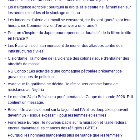
Loi d’urgence agricole : pourquoi la droite et le centre ne lâchent rien sur
les néonicotinoïdes et le stockage de l’eau
Les lanceurs d’alerte au travail se censurent, car ils sont ignorés par leur
hiérarchie. Comment éviter d’en arriver à un drame ?
Peut-on s’inspirer du Japon pour repenser la durabilité de la filière textile
en France ?
Les États-Unis et l’Iran menacent de mener des attaques contre des
infrastructures civiles
Cisjordanie : la montée de la violence des colons risque d'entraîner des
atrocités de masse
RD Congo : Les activités d’une compagnie pétrolière présentent de
graves risques de pollution
Avant que l'algorithme ne décide : le récit queer comme forme de
résistance au Nigéria
Le numéro 24 du Brésil sera porté pendant la Coupe du monde 2026. Et il
contient un message.
Brésil : Un avertissement sur la façon dont l'IA et les deepfakes peuvent
devenir un « risque excessif » pour les femmes et les filles
Forteresse Europe : le nouveau pacte sur la migration et l'asile réduira
encore davantage les chances des réfugiés LGBTQ+
Pourquoi les hommes mangent-ils plus de viande que les femmes ?