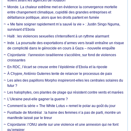
voient avant les agences de notation
Monde. La chaleur extrême met en évidence la convergence mortelle
entre changement climatique, cupidité des grandes entreprises et
défaillance politique, alors que les droits partent en fumée
« Me faire soigner rapidement m’a sauvé la vie » : Justin Singo Nguma,
survivant d’Ebola
Haïti : les violences sexuelles s'intensifient à un rythme alarmant
Inde. La poursuite des exportations d’armes vers Israël entraîne un risque
de complicité dans le génocide en cours à Gaza – nouvelle enquête
Cisjordanie : l'annexion israélienne s'accélère, sur fond de violences
croissantes
En RDC, l’écart se creuse entre l’épidémie d’Ebola et la riposte
À Chypre, António Guterres tente de relancer le processus de paix
Les ailes des papillons Morpho inspireront-elles les centrales solaires du
futur ?
Les halophytes, ces plantes de plage qui résistent contre vents et marées
L’Ukraine peut-elle gagner la guerre ?
Comment la série « The White Lotus » remet le polar au goût du jour
Fusillade de Montréal : la haine des femmes n’a pas de parti, montre un
manifeste laissé par le tireur
Cisjordanie: l’ONU alerte sur une violence et une annexion qui ne font
qu’empirer