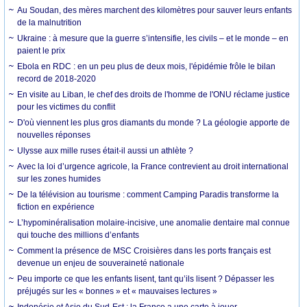
Au Soudan, des mères marchent des kilomètres pour sauver leurs enfants
de la malnutrition
Ukraine : à mesure que la guerre s’intensifie, les civils – et le monde – en
paient le prix
Ebola en RDC : en un peu plus de deux mois, l'épidémie frôle le bilan
record de 2018-2020
En visite au Liban, le chef des droits de l'homme de l'ONU réclame justice
pour les victimes du conflit
D'où viennent les plus gros diamants du monde ? La géologie apporte de
nouvelles réponses
Ulysse aux mille ruses était-il aussi un athlète ?
Avec la loi d’urgence agricole, la France contrevient au droit international
sur les zones humides
De la télévision au tourisme : comment Camping Paradis transforme la
fiction en expérience
L’hypominéralisation molaire-incisive, une anomalie dentaire mal connue
qui touche des millions d’enfants
Comment la présence de MSC Croisières dans les ports français est
devenue un enjeu de souveraineté nationale
Peu importe ce que les enfants lisent, tant qu’ils lisent ? Dépasser les
préjugés sur les « bonnes » et « mauvaises lectures »
Indonésie et Asie du Sud-Est : la France a une carte à jouer