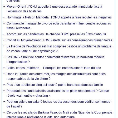
d’ailleurs
Moyen-Orient : l’ONU appelle à une désescalade immédiate face à
l’extension des hostilités
Hommage à Nelson Mandela : l’ONU appelle à faire reculer les inégalités
Comment le mariage, le divorce et la parentalité influencent le recours au
travail autonome
Accord sur les pandémies : le chef de l'OMS presse les États d’aboutir
Conflit au Moyen-Orient : l’OMS alerte sur les conséquences humanitaires
La théorie de l’évolution est mal comprise : est-ce un problème de langue,
de vocabulaire ou de psychologie ?
Les ONG à bout de souffle : comment réinventer un nouveau modèle
d’organisation ?
Billes, cartes Pokémon… Pourquoi les enfants aiment faire du troc
Dans la France des outre-mer, les marges des distributeurs sont-elles
responsables de la vie chère ?
Plus d’un adulte sur cinq est touché par le handicap dans sa famille
Pourquoi des candidats disparaissent-ils en plein recrutement ? Ce que
révèle vraiment le « ghosting »
Peut-on suivre un salarié toutes les dix secondes pour vérifier son temps
de travail ?
Ce que les retraits du Burkina Faso, du Mali et du Niger de la Cour pénale
internationale révèlent de la diffusion autoritaire