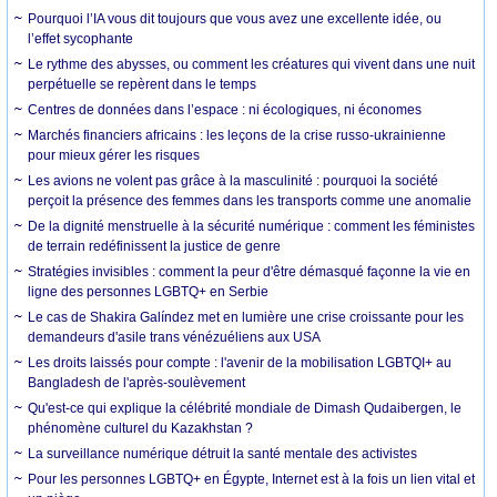
Pourquoi l’IA vous dit toujours que vous avez une excellente idée, ou
l’effet sycophante
Le rythme des abysses, ou comment les créatures qui vivent dans une nuit
perpétuelle se repèrent dans le temps
Centres de données dans l’espace : ni écologiques, ni économes
Marchés financiers africains : les leçons de la crise russo-ukrainienne
pour mieux gérer les risques
Les avions ne volent pas grâce à la masculinité : pourquoi la société
perçoit la présence des femmes dans les transports comme une anomalie
De la dignité menstruelle à la sécurité numérique : comment les féministes
de terrain redéfinissent la justice de genre
Stratégies invisibles : comment la peur d'être démasqué façonne la vie en
ligne des personnes LGBTQ+ en Serbie
Le cas de Shakira Galíndez met en lumière une crise croissante pour les
demandeurs d'asile trans vénézuéliens aux USA
Les droits laissés pour compte : l'avenir de la mobilisation LGBTQI+ au
Bangladesh de l'après-soulèvement
Qu'est-ce qui explique la célébrité mondiale de Dimash Qudaibergen, le
phénomène culturel du Kazakhstan ?
La surveillance numérique détruit la santé mentale des activistes
Pour les personnes LGBTQ+ en Égypte, Internet est à la fois un lien vital et