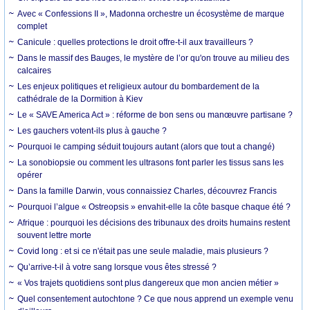
Avec « Confessions II », Madonna orchestre un écosystème de marque
complet
Canicule : quelles protections le droit offre-t-il aux travailleurs ?
Dans le massif des Bauges, le mystère de l’or qu'on trouve au milieu des
calcaires
Les enjeux politiques et religieux autour du bombardement de la
cathédrale de la Dormition à Kiev
Le « SAVE America Act » : réforme de bon sens ou manœuvre partisane ?
Les gauchers votent-ils plus à gauche ?
Pourquoi le camping séduit toujours autant (alors que tout a changé)
La sonobiopsie ou comment les ultrasons font parler les tissus sans les
opérer
Dans la famille Darwin, vous connaissiez Charles, découvrez Francis
Pourquoi l’algue « Ostreopsis » envahit-elle la côte basque chaque été ?
Afrique : pourquoi les décisions des tribunaux des droits humains restent
souvent lettre morte
Covid long : et si ce n'était pas une seule maladie, mais plusieurs ?
Qu’arrive-t-il à votre sang lorsque vous êtes stressé ?
« Vos trajets quotidiens sont plus dangereux que mon ancien métier »
Quel consentement autochtone ? Ce que nous apprend un exemple venu