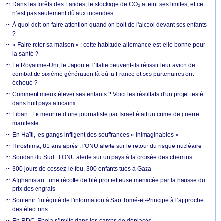
Dans les forêts des Landes, le stockage de CO₂ atteint ses limites, et ce
n’est pas seulement dû aux incendies
À quoi doit-on faire attention quand on boit de l'alcool devant ses enfants
?
« Faire roter sa maison » : cette habitude allemande est-elle bonne pour
la santé ?
Le Royaume-Uni, le Japon et l’Italie peuvent-ils réussir leur avion de
combat de sixième génération là où la France et ses partenaires ont
échoué ?
Comment mieux élever ses enfants ? Voici les résultats d'un projet testé
dans huit pays africains
Liban : Le meurtre d’une journaliste par Israël était un crime de guerre
manifeste
En Haïti, les gangs infligent des souffrances « inimaginables »
Hiroshima, 81 ans après : l'ONU alerte sur le retour du risque nucléaire
Soudan du Sud : l’ONU alerte sur un pays à la croisée des chemins
300 jours de cessez-le-feu, 300 enfants tués à Gaza
Afghanistan : une récolte de blé prometteuse menacée par la hausse du
prix des engrais
Soutenir l’intégrité de l’information à Sao Tomé-et-Principe à l’approche
des élections
En RDC, Ebola s’invite dans les camps de déplacés