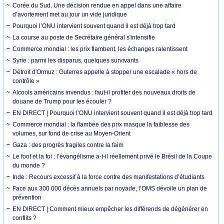
Corée du Sud. Une décision rendue en appel dans une affaire
d’avortement met au jour un vide juridique
Pourquoi l’ONU intervient souvent quand il est déjà trop tard
La course au poste de Secrétaire général s'intensifie
Commerce mondial : les prix flambent, les échanges ralentissent
Syrie : parmi les disparus, quelques survivants
Détroit d'Ormuz : Guterres appelle à stopper une escalade « hors de
contrôle »
Alcools américains invendus : faut-il profiter des nouveaux droits de
douane de Trump pour les écouler ?
EN DIRECT | Pourquoi l’ONU intervient souvent quand il est déjà trop tard
Commerce mondial : la flambée des prix masque la faiblesse des
volumes, sur fond de crise au Moyen-Orient
Gaza : des progrès fragiles contre la faim
Le foot et la foi : l’évangélisme a-t-il réellement privé le Brésil de la Coupe
du monde ?
Inde : Recours excessif à la force contre des manifestations d’étudiants
Face aux 300 000 décès annuels par noyade, l’OMS dévoile un plan de
prévention
EN DIRECT | Comment mieux empêcher les différends de dégénérer en
conflits ?