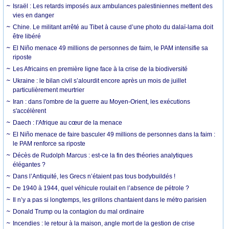
Israël : Les retards imposés aux ambulances palestiniennes mettent des
vies en danger
Chine. Le militant arrêté au Tibet à cause d’une photo du dalaï-lama doit
être libéré
El Niño menace 49 millions de personnes de faim, le PAM intensifie sa
riposte
Les Africains en première ligne face à la crise de la biodiversité
Ukraine : le bilan civil s’alourdit encore après un mois de juillet
particulièrement meurtrier
Iran : dans l'ombre de la guerre au Moyen-Orient, les exécutions
s'accélèrent
Daech : l'Afrique au cœur de la menace
El Niño menace de faire basculer 49 millions de personnes dans la faim :
le PAM renforce sa riposte
Décès de Rudolph Marcus : est-ce la fin des théories analytiques
élégantes ?
Dans l’Antiquité, les Grecs n’étaient pas tous bodybuildés !
De 1940 à 1944, quel véhicule roulait en l’absence de pétrole ?
Il n’y a pas si longtemps, les grillons chantaient dans le métro parisien
Donald Trump ou la contagion du mal ordinaire
Incendies : le retour à la maison, angle mort de la gestion de crise