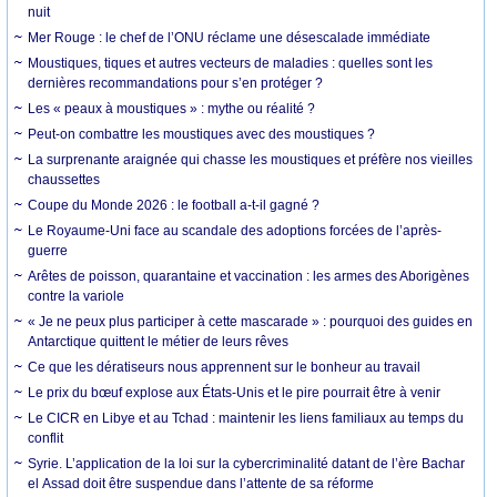
nuit
Mer Rouge : le chef de l’ONU réclame une désescalade immédiate
Moustiques, tiques et autres vecteurs de maladies : quelles sont les
dernières recommandations pour s’en protéger ?
Les « peaux à moustiques » : mythe ou réalité ?
Peut-on combattre les moustiques avec des moustiques ?
La surprenante araignée qui chasse les moustiques et préfère nos vieilles
chaussettes
Coupe du Monde 2026 : le football a-t-il gagné ?
Le Royaume-Uni face au scandale des adoptions forcées de l’après-
guerre
Arêtes de poisson, quarantaine et vaccination : les armes des Aborigènes
contre la variole
« Je ne peux plus participer à cette mascarade » : pourquoi des guides en
Antarctique quittent le métier de leurs rêves
Ce que les dératiseurs nous apprennent sur le bonheur au travail
Le prix du bœuf explose aux États-Unis et le pire pourrait être à venir
Le CICR en Libye et au Tchad : maintenir les liens familiaux au temps du
conflit
Syrie. L’application de la loi sur la cybercriminalité datant de l’ère Bachar
el Assad doit être suspendue dans l’attente de sa réforme