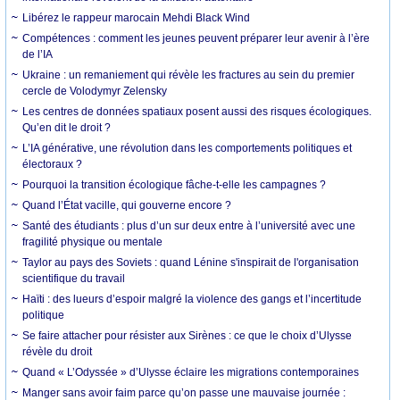
Libérez le rappeur marocain Mehdi Black Wind
Compétences : comment les jeunes peuvent préparer leur avenir à l’ère
de l’IA
Ukraine : un remaniement qui révèle les fractures au sein du premier
cercle de Volodymyr Zelensky
Les centres de données spatiaux posent aussi des risques écologiques.
Qu’en dit le droit ?
L’IA générative, une révolution dans les comportements politiques et
électoraux ?
Pourquoi la transition écologique fâche-t-elle les campagnes ?
Quand l’État vacille, qui gouverne encore ?
Santé des étudiants : plus d’un sur deux entre à l’université avec une
fragilité physique ou mentale
Taylor au pays des Soviets : quand Lénine s'inspirait de l'organisation
scientifique du travail
Haïti : des lueurs d’espoir malgré la violence des gangs et l’incertitude
politique
Se faire attacher pour résister aux Sirènes : ce que le choix d’Ulysse
révèle du droit
Quand « L’Odyssée » d’Ulysse éclaire les migrations contemporaines
Manger sans avoir faim parce qu’on passe une mauvaise journée :