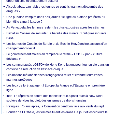
opportunisme et engagement culturel
Alcool, tabac, cannabis : les jeunes se sont-ils vraiment détournés des
drogues ?
Une punaise-vampire dans nos jardins : le tigre du platane préférera-t-il
bientôt le sang à la sève ?
Au Venezuela, les femmes restent les plus exposées après les séismes
Débat au Conseil de sécurité : la bataille des minéraux critiques inquiète
l'ONU
Les jeunes de Croatie, de Serbie et de Bosnie-Herzégovine, acteurs d'un
changement collectif
Le gouvernement malaisien remplace le terme « LGBT » par « culture
déviante »
Les communautés LGBTQ+ de Hong Kong luttent pour leur survie dans un
contexte de réduction de l'espace civique
Les nations mélanésiennes s'engagent à relier et étendre leurs zones
marines protégées
Les feux de forêt ravagent l’Europe, la France et l’Espagne en première
ligne
Inde. La répression contre des manifestant·e·s pacifiques à New Delhi
soulève de vives inquiétudes en termes de droits humains
Réfugiés : 75 ans après, la Convention tient bon face aux vents du repli
Soudan : à El Obeid, les femmes fuient les drones le jour et les violeurs la