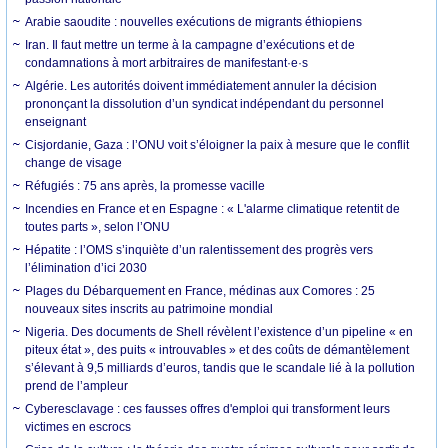
Arabie saoudite : nouvelles exécutions de migrants éthiopiens
Iran. Il faut mettre un terme à la campagne d’exécutions et de
condamnations à mort arbitraires de manifestant·e·s
Algérie. Les autorités doivent immédiatement annuler la décision
prononçant la dissolution d’un syndicat indépendant du personnel
enseignant
Cisjordanie, Gaza : l’ONU voit s’éloigner la paix à mesure que le conflit
change de visage
Réfugiés : 75 ans après, la promesse vacille
Incendies en France et en Espagne : « L'alarme climatique retentit de
toutes parts », selon l’ONU
Hépatite : l’OMS s’inquiète d’un ralentissement des progrès vers
l’élimination d’ici 2030
Plages du Débarquement en France, médinas aux Comores : 25
nouveaux sites inscrits au patrimoine mondial
Nigeria. Des documents de Shell révèlent l’existence d’un pipeline « en
piteux état », des puits « introuvables » et des coûts de démantèlement
s’élevant à 9,5 milliards d’euros, tandis que le scandale lié à la pollution
prend de l’ampleur
Cyberesclavage : ces fausses offres d'emploi qui transforment leurs
victimes en escrocs