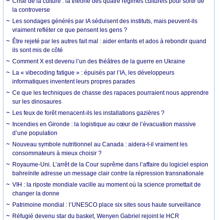
Crise de la culture : la théorie des quatre régimes culturels pour sortir de
la controverse
Les sondages générés par IA séduisent des instituts, mais peuvent-ils
vraiment refléter ce que pensent les gens ?
Être rejeté par les autres fait mal : aider enfants et ados à rebondir quand
ils sont mis de côté
Comment X est devenu l’un des théâtres de la guerre en Ukraine
La « vibecoding fatigue » : épuisés par l’IA, les développeurs
informatiques inventent leurs propres parades
Ce que les techniques de chasse des rapaces pourraient nous apprendre
sur les dinosaures
Les feux de forêt menacent-ils les installations gazières ?
Incendies en Gironde : la logistique au cœur de l’évacuation massive
d’une population
Nouveau symbole nutritionnel au Canada : aidera-t-il vraiment les
consommateurs à mieux choisir ?
Royaume-Uni. L’arrêt de la Cour suprême dans l’affaire du logiciel espion
bahreïnite adresse un message clair contre la répression transnationale
VIH : la riposte mondiale vacille au moment où la science promettait de
changer la donne
Patrimoine mondial : l’UNESCO place six sites sous haute surveillance
Réfugié devenu star du basket, Wenyen Gabriel rejoint le HCR