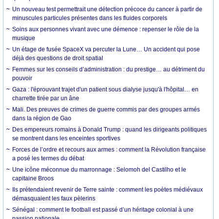
Un nouveau test permettrait une détection précoce du cancer à partir de
minuscules particules présentes dans les fluides corporels
Soins aux personnes vivant avec une démence : repenser le rôle de la
musique
Un étage de fusée SpaceX va percuter la Lune… Un accident qui pose
déjà des questions de droit spatial
Femmes sur les conseils d’administration : du prestige… au détriment du
pouvoir
Gaza : l'éprouvant trajet d'un patient sous dialyse jusqu'à l'hôpital… en
charrette tirée par un âne
Mali. Des preuves de crimes de guerre commis par des groupes armés
dans la région de Gao
Des empereurs romains à Donald Trump : quand les dirigeants politiques
se montrent dans les enceintes sportives
Forces de l’ordre et recours aux armes : comment la Révolution française
a posé les termes du débat
Une icône méconnue du marronnage : Selomoh del Castilho et le
capitaine Broos
Ils prétendaient revenir de Terre sainte : comment les poètes médiévaux
démasquaient les faux pèlerins
Sénégal : comment le football est passé d’un héritage colonial à une
passion nationale