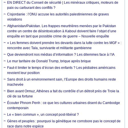
EN DIRECT du Conseil de sécurité | Les minéraux critiques, moteurs de
paix ou carburant des conflits ?
Cisjordanie : l’ONU accuse les autorités palestiniennes de graves
violations
Afghanistan/Pakistan. Les frappes meurtrières menées par le Pakistan
contre un centre de désintoxication à Kaboul doivent faire l’objet d’une
enquête en tant que possible crime de guerre – Nouvelle enquête
« Les femmes doivent prendre les devants dans la lutte contre les MGF » :
rencontre avec Tala, survivante et militante gambienne
Que deviendront nos médias d’information ? Les dilemmes face à l’IA
Le mur tarifaire de Donald Trump, brique après brique
Faut-il limiter le temps d’écran des enfants ? Les pédiatres américains
revoient leur position
Sans droit à un environnement sain, l’Europe des droits humains reste
inachevée
Bien avant Ormuz, Athènes a fait du contrôle d’un détroit près de Troie la
clé de sa fortune
Écouter Phnom Penh : ce que les cultures urbaines disent du Cambodge
contemporain
Le « bien commun », un concept post-libéral ?
Gènes et peuples : pourquoi la génétique ne corrobore pas le concept de
race dans notre espèce