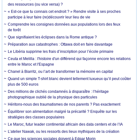
des ressources (ou vice versa) ?
« Est-ce que tu connais cet endroit ? » Rendre visite à ses proches
participe à leur faire (re)découvrir leur lieu de vie
Comprendre les consignes données aux populations lors des feux
de forêt
Que signifiaient les éclipses dans la Rome antique ?
Préparation aux catastrophes : Ottawa doit en faire davantage
Le Libéria supprime les frais d’inscription pour l’école primaire
Ceuta et Melilla : l'histoire d'un différend qui façonne encore les relations
entre le Maroc et l'Espagne
Chanel à Biarritz, ou l’art de transformer la mémoire en capital
Quand un simple T-shirt blanc devient tellement luxueux qu’il peut coûter
plus de 500 euros
Des millions de clichés condamnés à disparaître : l’héritage
photographique oublié de la physique des particules
Héritons-nous des traumatismes de nos parents ? Pas exactement
Équilibrer son alimentation malgré la précarité ? Enquête sur les
stratégies des classes populaires
Le Maroc, futur leader continental africain des data centers et de l’IA
L’atelier Nawak, ou les ressorts des lieux mythiques de la création
Ce que les sciences sociales doivent à Edgar Morin