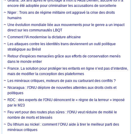
Ghana. Six ans après le lynchage à mort d’Akua Denteh, aucune loi n’a
encore été adoptée pour criminaliser les accusations de sorcellerie
Niger : Trois ans de régime militaire ont aggravé la crise des droits
humains
Une évolution mondiale liée aux mouvements pour le genre a un impact
direct sur les communautés LBQT
Comment l'IA modernise la dictature africaine
Les attaques contre les identités trans deviennent un outil politique
stratégique au Brésil
Retour d'espèces menacées grâce aux efforts de conservation menés
dans le monde entier
France. La solution pour protéger les enfants en ligne n’est pas d’interdire,
mais de modifier la conception des plateformes
Les minéraux critiques, moteurs de paix ou carburant des conflits ?
Nicaragua : l'ONU déplore de nouvelles atteintes aux droits civils et
politiques
RDC : des experts de l'ONU dénoncent le « règne de la terreur » imposé
par le M23
Feu vert pour des routes plus sûres : l'ONU veut réduire de moitié le
nombre de morts et blessés
Du lithium au nickel : comment l’ONU aide à tirer le meilleur parti des
minéraux critiques