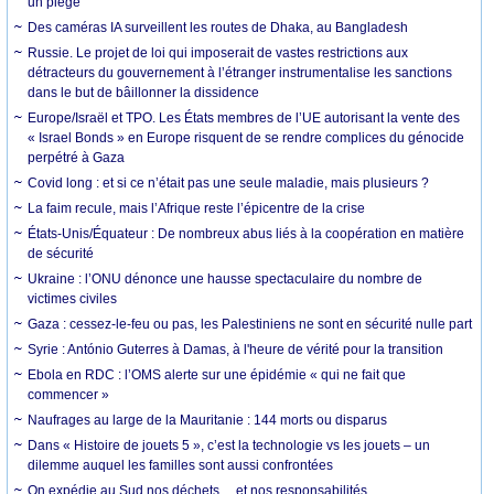
un piège
Des caméras IA surveillent les routes de Dhaka, au Bangladesh
Russie. Le projet de loi qui imposerait de vastes restrictions aux
détracteurs du gouvernement à l’étranger instrumentalise les sanctions
dans le but de bâillonner la dissidence
Europe/Israël et TPO. Les États membres de l’UE autorisant la vente des
« Israel Bonds » en Europe risquent de se rendre complices du génocide
perpétré à Gaza
Covid long : et si ce n’était pas une seule maladie, mais plusieurs ?
La faim recule, mais l’Afrique reste l’épicentre de la crise
États-Unis/Équateur : De nombreux abus liés à la coopération en matière
de sécurité
Ukraine : l’ONU dénonce une hausse spectaculaire du nombre de
victimes civiles
Gaza : cessez-le-feu ou pas, les Palestiniens ne sont en sécurité nulle part
Syrie : António Guterres à Damas, à l'heure de vérité pour la transition
Ebola en RDC : l’OMS alerte sur une épidémie « qui ne fait que
commencer »
Naufrages au large de la Mauritanie : 144 morts ou disparus
Dans « Histoire de jouets 5 », c’est la technologie vs les jouets – un
dilemme auquel les familles sont aussi confrontées
On expédie au Sud nos déchets… et nos responsabilités