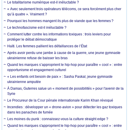
Le totalitarisme numérique est-il inéluctable ?
« Avec seulement trois opérateurs télécoms, ce sera forcément plus cher
qu’à quatre ». Vraiment ?
Pourquoi les hommes mangent ils plus de viande que les femmes ?
Le technofascisme est-il inéluctable ?
Comment lutter contre les informations toxiques : trois leviers pour
protéger le débat démocratique
Haïti. Les femmes pallient les défaillances de l’État
Après avoir perdu une jambe à cause de la guerre, une jeune gymnaste
ukrainienne refuse de baisser les bras
Quand les marques s’approprient le hip-hop pour paraître « cool » : entre
opportunisme et engagement culturel
« Les enfants ont besoin de paix » : Sasha Paskal, jeune gymnaste
ukrainienne amputée
À Damas, Guterres salue un « moment de possibilités » pour l'avenir de la
Syrie
Le Procureur de la Cour pénale internationale Karim Khan révoqué
Incendies : développer un « drone-avion » pour détecter les gaz toxiques
dans les panaches de fumée
Les moines du punk : connaissez-vous la culture straight edge ?
Quand les marques s'approprient le hip-hop pour paraître « cool » : entre