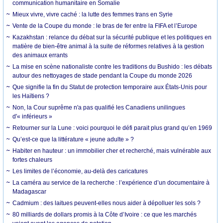
communication humanitaire en Somalie
Mieux vivre, vivre caché : la lutte des femmes trans en Syrie
Vente de la Coupe du monde : le bras de fer entre la FIFA et l’Europe
Kazakhstan : relance du débat sur la sécurité publique et les politiques en
matière de bien-être animal à la suite de réformes relatives à la gestion
des animaux errants
La mise en scène nationaliste contre les traditions du Bushido : les débats
autour des nettoyages de stade pendant la Coupe du monde 2026
Que signifie la fin du Statut de protection temporaire aux États-Unis pour
les Haïtiens ?
Non, la Cour suprême n'a pas qualifié les Canadiens unilingues
d'« inférieurs »
Retourner sur la Lune : voici pourquoi le défi parait plus grand qu’en 1969
Qu’est-ce que la littérature « jeune adulte » ?
Habiter en hauteur : un immobilier cher et recherché, mais vulnérable aux
fortes chaleurs
Les limites de l’économie, au-delà des caricatures
La caméra au service de la recherche : l’expérience d’un documentaire à
Madagascar
Cadmium : des laitues peuvent-elles nous aider à dépolluer les sols ?
80 milliards de dollars promis à la Côte d’Ivoire : ce que les marchés