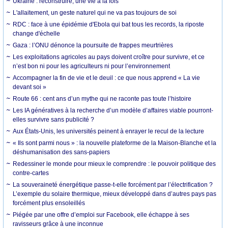
Ukraine : reconstruire, une vie à la fois
L'allaitement, un geste naturel qui ne va pas toujours de soi
RDC : face à une épidémie d'Ebola qui bat tous les records, la riposte
change d'échelle
Gaza : l’ONU dénonce la poursuite de frappes meurtrières
Les exploitations agricoles au pays doivent croître pour survivre, et ce
n’est bon ni pour les agriculteurs ni pour l’environnement
Accompagner la fin de vie et le deuil : ce que nous apprend « La vie
devant soi »
Route 66 : cent ans d’un mythe qui ne raconte pas toute l’histoire
Les IA génératives à la recherche d’un modèle d’affaires viable pourront-
elles survivre sans publicité ?
Aux États-Unis, les universités peinent à enrayer le recul de la lecture
« Ils sont parmi nous » : la nouvelle plateforme de la Maison-Blanche et la
déshumanisation des sans-papiers
Redessiner le monde pour mieux le comprendre : le pouvoir politique des
contre-cartes
La souveraineté énergétique passe-t-elle forcément par l’électrification ?
L’exemple du solaire thermique, mieux développé dans d’autres pays pas
forcément plus ensoleillés
Piégée par une offre d’emploi sur Facebook, elle échappe à ses
ravisseurs grâce à une inconnue