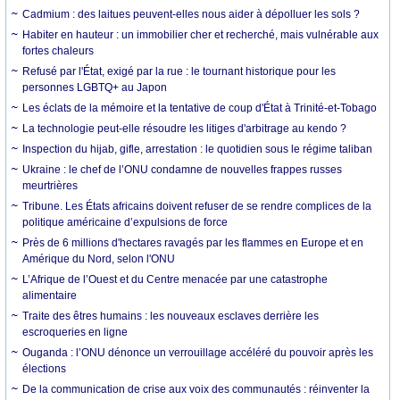
Cadmium : des laitues peuvent-elles nous aider à dépolluer les sols ?
Habiter en hauteur : un immobilier cher et recherché, mais vulnérable aux
fortes chaleurs
Refusé par l'État, exigé par la rue : le tournant historique pour les
personnes LGBTQ+ au Japon
Les éclats de la mémoire et la tentative de coup d'État à Trinité-et-Tobago
La technologie peut-elle résoudre les litiges d'arbitrage au kendo ?
Inspection du hijab, gifle, arrestation : le quotidien sous le régime taliban
Ukraine : le chef de l’ONU condamne de nouvelles frappes russes
meurtrières
Tribune. Les États africains doivent refuser de se rendre complices de la
politique américaine d’expulsions de force
Près de 6 millions d'hectares ravagés par les flammes en Europe et en
Amérique du Nord, selon l'ONU
L’Afrique de l’Ouest et du Centre menacée par une catastrophe
alimentaire
Traite des êtres humains : les nouveaux esclaves derrière les
escroqueries en ligne
Ouganda : l’ONU dénonce un verrouillage accéléré du pouvoir après les
élections
De la communication de crise aux voix des communautés : réinventer la