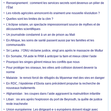
Renseignement : comment les services secrets sont devenus un pilier de
l’État
Les robots agricoles annoncent-ils vraiment une nouvelle révolution ?
Quelles sont les limites de la clim ?
L’éclipse solaire, un spectacle impressionnant source de mythes et de
découvertes scientifiques
Un journaliste condamné à un an de prison au Mali
En Afrique, les soins de santé passent aussi par les familles et les
communautés
Sri Lanka : l’ONU réclame justice, vingt ans après le massacre de Muttur
En Somalie, l'IA aide le PAM à anticiper la faim et mieux cibler l'aide
Pourquoi les singes gèrent mieux les conflits que nous
Pour protéger les oiseaux, les vitres anti-collision doivent devenir la
norme
Malaisie : le renvoi forcé de réfugiés du Myanmar met des vies en danger
En RDC, l’épidémie d’Ebola sans précédent propulse la recherche de
nouveaux traitements
Afghanistan : les coupes dans l’aide aggravent la malnutrition infantile
Liban : six ans après l'explosion du port de Beyrouth, la quête de justice
reste inachevée
Union européenne. Les dirigeant·e·s européens doivent réagir avec