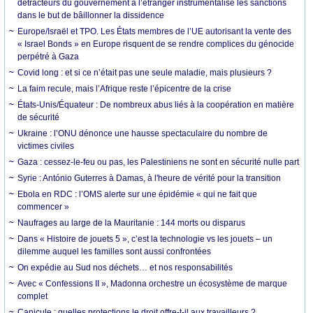
détracteurs du gouvernement à l’étranger instrumentalise les sanctions
dans le but de bâillonner la dissidence
Europe/Israël et TPO. Les États membres de l’UE autorisant la vente des
« Israel Bonds » en Europe risquent de se rendre complices du génocide
perpétré à Gaza
Covid long : et si ce n’était pas une seule maladie, mais plusieurs ?
La faim recule, mais l’Afrique reste l’épicentre de la crise
États-Unis/Équateur : De nombreux abus liés à la coopération en matière
de sécurité
Ukraine : l’ONU dénonce une hausse spectaculaire du nombre de
victimes civiles
Gaza : cessez-le-feu ou pas, les Palestiniens ne sont en sécurité nulle part
Syrie : António Guterres à Damas, à l'heure de vérité pour la transition
Ebola en RDC : l’OMS alerte sur une épidémie « qui ne fait que
commencer »
Naufrages au large de la Mauritanie : 144 morts ou disparus
Dans « Histoire de jouets 5 », c’est la technologie vs les jouets – un
dilemme auquel les familles sont aussi confrontées
On expédie au Sud nos déchets… et nos responsabilités
Avec « Confessions II », Madonna orchestre un écosystème de marque
complet
Canicule : quelles protections le droit offre-t-il aux travailleurs ?