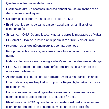
Quelles sont les limites de la clim ?
L’éclipse solaire, un spectacle impressionnant source de mythes et de
découvertes scientifiques
Un journaliste condamné à un an de prison au Mali
En Afrique, les soins de santé passent aussi par les familles et les
communautés
Sri Lanka : l’ONU réclame justice, vingt ans après le massacre de Muttur
En Somalie, l'IA aide le PAM à anticiper la faim et mieux cibler l'aide
Pourquoi les singes gèrent mieux les conflits que nous
Pour protéger les oiseaux, les vitres anti-collision doivent devenir la
norme
Malaisie : le renvoi forcé de réfugiés du Myanmar met des vies en danger
En RDC, l’épidémie d’Ebola sans précédent propulse la recherche de
nouveaux traitements
Afghanistan : les coupes dans l’aide aggravent la malnutrition infantile
Liban : six ans après l'explosion du port de Beyrouth, la quête de justice
reste inachevée
Union européenne. Les dirigeant·e·s européens doivent réagir avec
humanité et solidarité concernant la situation à Ceuta
Plateformes de SVOD : quand le consommateur est prêt à payer moins
cher son abonnement en échange du visionnage de publicités