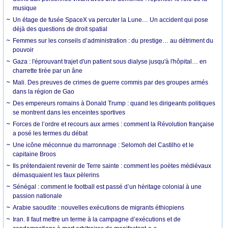
musique
Un étage de fusée SpaceX va percuter la Lune… Un accident qui pose
déjà des questions de droit spatial
Femmes sur les conseils d’administration : du prestige… au détriment du
pouvoir
Gaza : l'éprouvant trajet d'un patient sous dialyse jusqu'à l'hôpital… en
charrette tirée par un âne
Mali. Des preuves de crimes de guerre commis par des groupes armés
dans la région de Gao
Des empereurs romains à Donald Trump : quand les dirigeants politiques
se montrent dans les enceintes sportives
Forces de l’ordre et recours aux armes : comment la Révolution française
a posé les termes du débat
Une icône méconnue du marronnage : Selomoh del Castilho et le
capitaine Broos
Ils prétendaient revenir de Terre sainte : comment les poètes médiévaux
démasquaient les faux pèlerins
Sénégal : comment le football est passé d’un héritage colonial à une
passion nationale
Arabie saoudite : nouvelles exécutions de migrants éthiopiens
Iran. Il faut mettre un terme à la campagne d’exécutions et de