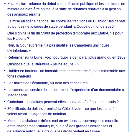
Kazakhstan : relance du débat sur la sécurité publique et les politiques en
matière de bien-être animal à la suite de réformes relatives à la gestion
des animaux errants
La mise en scène nationaliste contre les traditions du Bushido : les débats
autour des nettoyages de stade pendant la Coupe du monde 2026
Que signifie la fin du Statut de protection temporaire aux États-Unis pour
les Haïtiens ?
Non, la Cour suprême n'a pas qualifié les Canadiens unilingues
d'« inférieurs »
Retourner sur la Lune : voici pourquoi le défi parait plus grand qu’en 1969
Qu’est-ce que la littérature « jeune adulte » ?
Habiter en hauteur : un immobilier cher et recherché, mais vulnérable aux
fortes chaleurs
Les limites de l’économie, au-delà des caricatures
La caméra au service de la recherche : l’expérience d’un documentaire à
Madagascar
Cadmium : des laitues peuvent-elles nous aider à dépolluer les sols ?
80 milliards de dollars promis à la Côte d’Ivoire : ce que les marchés
voient avant les agences de notation
Monde. La chaleur extrême met en évidence la convergence mortelle
entre changement climatique, cupidité des grandes entreprises et
défaillance politique, alors que les droits partent en fumée