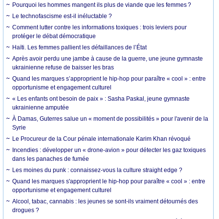
Pourquoi les hommes mangent ils plus de viande que les femmes ?
Le technofascisme est-il inéluctable ?
Comment lutter contre les informations toxiques : trois leviers pour
protéger le débat démocratique
Haïti. Les femmes pallient les défaillances de l’État
Après avoir perdu une jambe à cause de la guerre, une jeune gymnaste
ukrainienne refuse de baisser les bras
Quand les marques s’approprient le hip-hop pour paraître « cool » : entre
opportunisme et engagement culturel
« Les enfants ont besoin de paix » : Sasha Paskal, jeune gymnaste
ukrainienne amputée
À Damas, Guterres salue un « moment de possibilités » pour l'avenir de la
Syrie
Le Procureur de la Cour pénale internationale Karim Khan révoqué
Incendies : développer un « drone-avion » pour détecter les gaz toxiques
dans les panaches de fumée
Les moines du punk : connaissez-vous la culture straight edge ?
Quand les marques s'approprient le hip-hop pour paraître « cool » : entre
opportunisme et engagement culturel
Alcool, tabac, cannabis : les jeunes se sont-ils vraiment détournés des
drogues ?