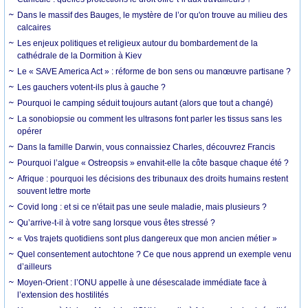
Dans le massif des Bauges, le mystère de l’or qu'on trouve au milieu des
calcaires
Les enjeux politiques et religieux autour du bombardement de la
cathédrale de la Dormition à Kiev
Le « SAVE America Act » : réforme de bon sens ou manœuvre partisane ?
Les gauchers votent-ils plus à gauche ?
Pourquoi le camping séduit toujours autant (alors que tout a changé)
La sonobiopsie ou comment les ultrasons font parler les tissus sans les
opérer
Dans la famille Darwin, vous connaissiez Charles, découvrez Francis
Pourquoi l’algue « Ostreopsis » envahit-elle la côte basque chaque été ?
Afrique : pourquoi les décisions des tribunaux des droits humains restent
souvent lettre morte
Covid long : et si ce n'était pas une seule maladie, mais plusieurs ?
Qu’arrive-t-il à votre sang lorsque vous êtes stressé ?
« Vos trajets quotidiens sont plus dangereux que mon ancien métier »
Quel consentement autochtone ? Ce que nous apprend un exemple venu
d’ailleurs
Moyen-Orient : l’ONU appelle à une désescalade immédiate face à
l’extension des hostilités