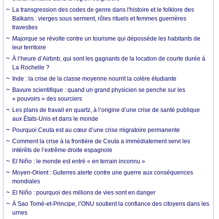
La transgression des codes de genre dans l'histoire et le folklore des
Balkans : vierges sous serment, rôles rituels et femmes guerrières
travesties
Majorque se révolte contre un tourisme qui dépossède les habitants de
leur territoire
À l’heure d’Airbnb, qui sont les gagnants de la location de courte durée à
La Rochelle ?
Inde : la crise de la classe moyenne nourrit la colère étudiante
Bavure scientifique : quand un grand physicien se penche sur les
« pouvoirs » des sourciers
Les plans de travail en quartz, à l’origine d’une crise de santé publique
aux États-Unis et dans le monde
Pourquoi Ceuta est au cœur d’une crise migratoire permanente
Comment la crise à la frontière de Ceuta a immédiatement servi les
intérêts de l’extrême droite espagnole
El Niño : le monde est entré « en terrain inconnu »
Moyen-Orient : Guterres alerte contre une guerre aux conséquences
mondiales
El Niño : pourquoi des millions de vies sont en danger
À Sao Tomé-et-Principe, l’ONU soutient la confiance des citoyens dans les
urnes