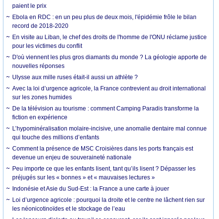
paient le prix
Ebola en RDC : en un peu plus de deux mois, l'épidémie frôle le bilan
record de 2018-2020
En visite au Liban, le chef des droits de l'homme de l'ONU réclame justice
pour les victimes du conflit
D'où viennent les plus gros diamants du monde ? La géologie apporte de
nouvelles réponses
Ulysse aux mille ruses était-il aussi un athlète ?
Avec la loi d’urgence agricole, la France contrevient au droit international
sur les zones humides
De la télévision au tourisme : comment Camping Paradis transforme la
fiction en expérience
L’hypominéralisation molaire-incisive, une anomalie dentaire mal connue
qui touche des millions d’enfants
Comment la présence de MSC Croisières dans les ports français est
devenue un enjeu de souveraineté nationale
Peu importe ce que les enfants lisent, tant qu’ils lisent ? Dépasser les
préjugés sur les « bonnes » et « mauvaises lectures »
Indonésie et Asie du Sud-Est : la France a une carte à jouer
Loi d’urgence agricole : pourquoi la droite et le centre ne lâchent rien sur
les néonicotinoïdes et le stockage de l’eau