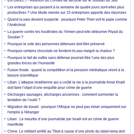
EN DIRECT - Réunion du Conseil de sécurité sur le Soudan du Sud
Les entreprises qui passent à la semaine de quatre jours sont-elles plus
productives ? Une étude menée sur 15 entreprises apporte des réponses
Quand la paix devient suspecte : pourquoi Peter Thiel voit le pape comme
l’Antéchrist
La guerre contre les houthistes du Yémen peut-elle détourner Riyad du
Soudan ?
Pourquoi le vote des personnes détenues doit être préservé
Pourquoi certains chocolats ne fondent-ils pas malgré la chaleur ?
Pourquoi le fait de naître sans défense pourrait être l’une des plus
grandes forces de l’humanité
Fusion froide : quand la compétition et la pression médiatique virent à la
bavure scientifique
Liban. L’attaque israélienne qui a coûté la vie à la journaliste Amal Khalil
doit faire l’objet d’une enquête pour crime de guerre
Décharges sauvages, décharges anciennes : comment surmonter la
tentation de l’oubli ?
Migration de travail : pourquoi l'Afrique ne peut pas miser uniquement sur
l'emploi à l'étranger
Liban : Le meurtre d’une journaliste par Israël est un crime de guerre
manifeste
Chine. Le militant arrêté au Tibet à cause d’une photo du dalaï-lama doit