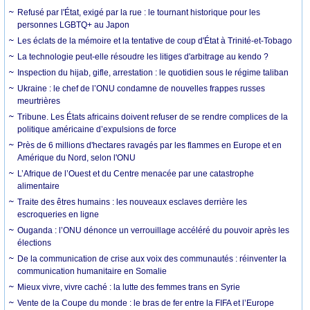
Refusé par l'État, exigé par la rue : le tournant historique pour les
personnes LGBTQ+ au Japon
Les éclats de la mémoire et la tentative de coup d'État à Trinité-et-Tobago
La technologie peut-elle résoudre les litiges d'arbitrage au kendo ?
Inspection du hijab, gifle, arrestation : le quotidien sous le régime taliban
Ukraine : le chef de l’ONU condamne de nouvelles frappes russes
meurtrières
Tribune. Les États africains doivent refuser de se rendre complices de la
politique américaine d’expulsions de force
Près de 6 millions d'hectares ravagés par les flammes en Europe et en
Amérique du Nord, selon l'ONU
L’Afrique de l’Ouest et du Centre menacée par une catastrophe
alimentaire
Traite des êtres humains : les nouveaux esclaves derrière les
escroqueries en ligne
Ouganda : l’ONU dénonce un verrouillage accéléré du pouvoir après les
élections
De la communication de crise aux voix des communautés : réinventer la
communication humanitaire en Somalie
Mieux vivre, vivre caché : la lutte des femmes trans en Syrie
Vente de la Coupe du monde : le bras de fer entre la FIFA et l’Europe