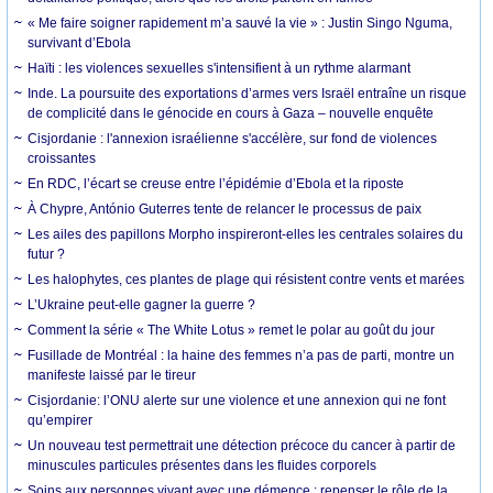
« Me faire soigner rapidement m’a sauvé la vie » : Justin Singo Nguma,
survivant d’Ebola
Haïti : les violences sexuelles s'intensifient à un rythme alarmant
Inde. La poursuite des exportations d’armes vers Israël entraîne un risque
de complicité dans le génocide en cours à Gaza – nouvelle enquête
Cisjordanie : l'annexion israélienne s'accélère, sur fond de violences
croissantes
En RDC, l’écart se creuse entre l’épidémie d’Ebola et la riposte
À Chypre, António Guterres tente de relancer le processus de paix
Les ailes des papillons Morpho inspireront-elles les centrales solaires du
futur ?
Les halophytes, ces plantes de plage qui résistent contre vents et marées
L’Ukraine peut-elle gagner la guerre ?
Comment la série « The White Lotus » remet le polar au goût du jour
Fusillade de Montréal : la haine des femmes n’a pas de parti, montre un
manifeste laissé par le tireur
Cisjordanie: l’ONU alerte sur une violence et une annexion qui ne font
qu’empirer
Un nouveau test permettrait une détection précoce du cancer à partir de
minuscules particules présentes dans les fluides corporels
Soins aux personnes vivant avec une démence : repenser le rôle de la