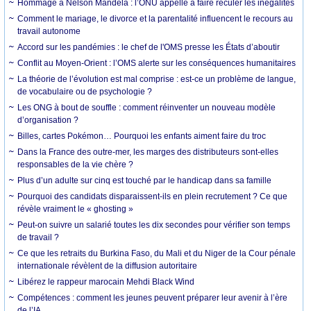
Hommage à Nelson Mandela : l’ONU appelle à faire reculer les inégalités
Comment le mariage, le divorce et la parentalité influencent le recours au
travail autonome
Accord sur les pandémies : le chef de l'OMS presse les États d’aboutir
Conflit au Moyen-Orient : l’OMS alerte sur les conséquences humanitaires
La théorie de l’évolution est mal comprise : est-ce un problème de langue,
de vocabulaire ou de psychologie ?
Les ONG à bout de souffle : comment réinventer un nouveau modèle
d’organisation ?
Billes, cartes Pokémon… Pourquoi les enfants aiment faire du troc
Dans la France des outre-mer, les marges des distributeurs sont-elles
responsables de la vie chère ?
Plus d’un adulte sur cinq est touché par le handicap dans sa famille
Pourquoi des candidats disparaissent-ils en plein recrutement ? Ce que
révèle vraiment le « ghosting »
Peut-on suivre un salarié toutes les dix secondes pour vérifier son temps
de travail ?
Ce que les retraits du Burkina Faso, du Mali et du Niger de la Cour pénale
internationale révèlent de la diffusion autoritaire
Libérez le rappeur marocain Mehdi Black Wind
Compétences : comment les jeunes peuvent préparer leur avenir à l’ère
de l’IA