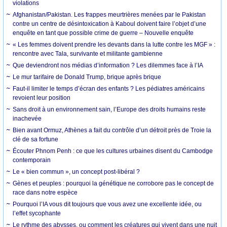
violations
Afghanistan/Pakistan. Les frappes meurtrières menées par le Pakistan
contre un centre de désintoxication à Kaboul doivent faire l’objet d’une
enquête en tant que possible crime de guerre – Nouvelle enquête
« Les femmes doivent prendre les devants dans la lutte contre les MGF » :
rencontre avec Tala, survivante et militante gambienne
Que deviendront nos médias d’information ? Les dilemmes face à l’IA
Le mur tarifaire de Donald Trump, brique après brique
Faut-il limiter le temps d’écran des enfants ? Les pédiatres américains
revoient leur position
Sans droit à un environnement sain, l’Europe des droits humains reste
inachevée
Bien avant Ormuz, Athènes a fait du contrôle d’un détroit près de Troie la
clé de sa fortune
Écouter Phnom Penh : ce que les cultures urbaines disent du Cambodge
contemporain
Le « bien commun », un concept post-libéral ?
Gènes et peuples : pourquoi la génétique ne corrobore pas le concept de
race dans notre espèce
Pourquoi l’IA vous dit toujours que vous avez une excellente idée, ou
l’effet sycophante
Le rythme des abysses, ou comment les créatures qui vivent dans une nuit