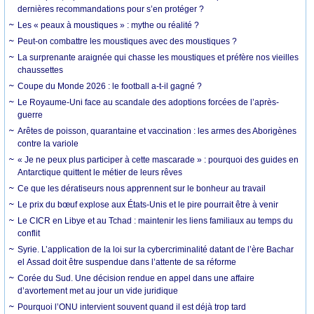
dernières recommandations pour s’en protéger ?
Les « peaux à moustiques » : mythe ou réalité ?
Peut-on combattre les moustiques avec des moustiques ?
La surprenante araignée qui chasse les moustiques et préfère nos vieilles
chaussettes
Coupe du Monde 2026 : le football a-t-il gagné ?
Le Royaume-Uni face au scandale des adoptions forcées de l’après-
guerre
Arêtes de poisson, quarantaine et vaccination : les armes des Aborigènes
contre la variole
« Je ne peux plus participer à cette mascarade » : pourquoi des guides en
Antarctique quittent le métier de leurs rêves
Ce que les dératiseurs nous apprennent sur le bonheur au travail
Le prix du bœuf explose aux États-Unis et le pire pourrait être à venir
Le CICR en Libye et au Tchad : maintenir les liens familiaux au temps du
conflit
Syrie. L’application de la loi sur la cybercriminalité datant de l’ère Bachar
el Assad doit être suspendue dans l’attente de sa réforme
Corée du Sud. Une décision rendue en appel dans une affaire
d’avortement met au jour un vide juridique
Pourquoi l’ONU intervient souvent quand il est déjà trop tard