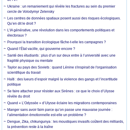
Ukraine : un remaniement qui révèle les fractures au sein du premier
cercle de Volodymyr Zelensky
Les centres de données spatiaux posent aussi des risques écologiques.
Qu’en dit le droit ?
L’IA générative, une révolution dans les comportements politiques et
électoraux ?
Pourquoi la transition écologique fâche-t-elle les campagnes ?
Quand l’État vacille, qui gouverne encore ?
Santé des étudiants : plus d’un sur deux entre à l’université avec une
fragilité physique ou mentale
Taylor au pays des Soviets : quand Lénine s'inspirait de l'organisation
scientifique du travail
Haïti : des lueurs d’espoir malgré la violence des gangs et l’incertitude
politique
Se faire attacher pour résister aux Sirènes : ce que le choix d’Ulysse
révèle du droit
Quand « L’Odyssée » d’Ulysse éclaire les migrations contemporaines
Manger sans avoir faim parce qu’on passe une mauvaise journée :
l’alimentation émotionnelle est-elle un problème ?
Dengue, Zika, chikungunya : les moustiques invasifs coûtent des milliards,
la prévention reste à la traîne