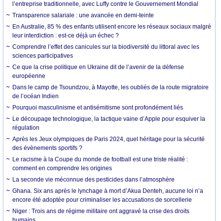
l’entreprise traditionnelle, avec Luffy contre le Gouvernement Mondial
Transparence salariale : une avancée en demi-teinte
En Australie, 85 % des enfants utilisent encore les réseaux sociaux malgré
leur interdiction : est-ce déjà un échec ?
Comprendre l’effet des canicules sur la biodiversité du littoral avec les
sciences participatives
Ce que la crise politique en Ukraine dit de l’avenir de la défense
européenne
Dans le camp de Tsoundzou, à Mayotte, les oubliés de la route migratoire
de l’océan Indien
Pourquoi masculinisme et antisémitisme sont profondément liés
Le découpage technologique, la tactique vaine d’Apple pour esquiver la
régulation
Après les Jeux olympiques de Paris 2024, quel héritage pour la sécurité
des évènements sportifs ?
Le racisme à la Coupe du monde de football est une triste réalité :
comment en comprendre les origines
La seconde vie méconnue des pesticides dans l’atmosphère
Ghana. Six ans après le lynchage à mort d’Akua Denteh, aucune loi n’a
encore été adoptée pour criminaliser les accusations de sorcellerie
Niger : Trois ans de régime militaire ont aggravé la crise des droits
humains