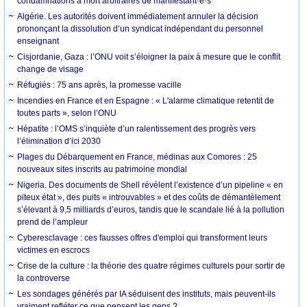
condamnations à mort arbitraires de manifestant·e·s
Algérie. Les autorités doivent immédiatement annuler la décision
prononçant la dissolution d’un syndicat indépendant du personnel
enseignant
Cisjordanie, Gaza : l’ONU voit s’éloigner la paix à mesure que le conflit
change de visage
Réfugiés : 75 ans après, la promesse vacille
Incendies en France et en Espagne : « L'alarme climatique retentit de
toutes parts », selon l’ONU
Hépatite : l’OMS s’inquiète d’un ralentissement des progrès vers
l’élimination d’ici 2030
Plages du Débarquement en France, médinas aux Comores : 25
nouveaux sites inscrits au patrimoine mondial
Nigeria. Des documents de Shell révèlent l’existence d’un pipeline « en
piteux état », des puits « introuvables » et des coûts de démantèlement
s’élevant à 9,5 milliards d’euros, tandis que le scandale lié à la pollution
prend de l’ampleur
Cyberesclavage : ces fausses offres d'emploi qui transforment leurs
victimes en escrocs
Crise de la culture : la théorie des quatre régimes culturels pour sortir de
la controverse
Les sondages générés par IA séduisent des instituts, mais peuvent-ils
vraiment refléter ce que pensent les gens ?