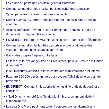
La course au poste de Secrétaire général s'intensifie
Commerce mondial : les prix flambent, les échanges ralentissent
Syrie : parmi les disparus, quelques survivants
Détroit d'Ormuz : Guterres appelle à stopper une escalade « hors de
contrôle »
Alcools américains invendus : faut-il profiter des nouveaux droits de
douane de Trump pour les écouler ?
EN DIRECT | Pourquoi l’ONU intervient souvent quand il est déjà trop tard
Commerce mondial : la flambée des prix masque la faiblesse des
volumes, sur fond de crise au Moyen-Orient
Gaza : des progrès fragiles contre la faim
Le foot et la foi : l’évangélisme a-t-il réellement privé le Brésil de la Coupe
du monde ?
Inde : Recours excessif à la force contre des manifestations d’étudiants
Face aux 300 000 décès annuels par noyade, l’OMS dévoile un plan de
prévention
EN DIRECT | Comment mieux empêcher les différends de dégénérer en
conflits ?
« Taxi Driver » : en 1976, le film de Martin Scorsese annonçait déjà
la manosphère
La saga One Piece peut nous aider à comprendre les alternatives à