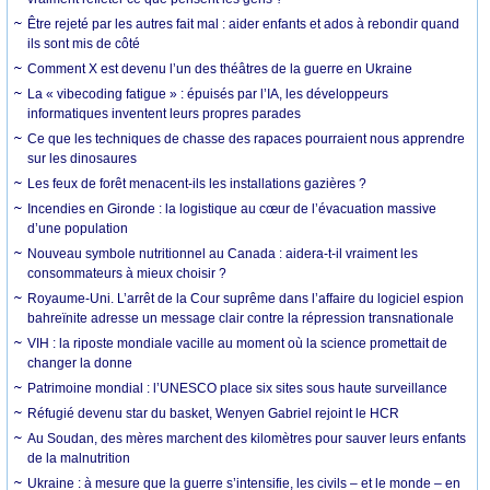
Être rejeté par les autres fait mal : aider enfants et ados à rebondir quand
ils sont mis de côté
Comment X est devenu l’un des théâtres de la guerre en Ukraine
La « vibecoding fatigue » : épuisés par l’IA, les développeurs
informatiques inventent leurs propres parades
Ce que les techniques de chasse des rapaces pourraient nous apprendre
sur les dinosaures
Les feux de forêt menacent-ils les installations gazières ?
Incendies en Gironde : la logistique au cœur de l’évacuation massive
d’une population
Nouveau symbole nutritionnel au Canada : aidera-t-il vraiment les
consommateurs à mieux choisir ?
Royaume-Uni. L’arrêt de la Cour suprême dans l’affaire du logiciel espion
bahreïnite adresse un message clair contre la répression transnationale
VIH : la riposte mondiale vacille au moment où la science promettait de
changer la donne
Patrimoine mondial : l’UNESCO place six sites sous haute surveillance
Réfugié devenu star du basket, Wenyen Gabriel rejoint le HCR
Au Soudan, des mères marchent des kilomètres pour sauver leurs enfants
de la malnutrition
Ukraine : à mesure que la guerre s’intensifie, les civils – et le monde – en