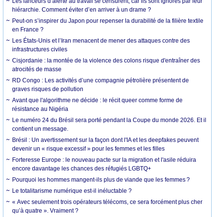
Les lanceurs d’alerte au travail se censurent, car ils sont ignorés par leur
hiérarchie. Comment éviter d’en arriver à un drame ?
Peut-on s’inspirer du Japon pour repenser la durabilité de la filière textile
en France ?
Les États-Unis et l’Iran menacent de mener des attaques contre des
infrastructures civiles
Cisjordanie : la montée de la violence des colons risque d'entraîner des
atrocités de masse
RD Congo : Les activités d’une compagnie pétrolière présentent de
graves risques de pollution
Avant que l'algorithme ne décide : le récit queer comme forme de
résistance au Nigéria
Le numéro 24 du Brésil sera porté pendant la Coupe du monde 2026. Et il
contient un message.
Brésil : Un avertissement sur la façon dont l'IA et les deepfakes peuvent
devenir un « risque excessif » pour les femmes et les filles
Forteresse Europe : le nouveau pacte sur la migration et l'asile réduira
encore davantage les chances des réfugiés LGBTQ+
Pourquoi les hommes mangent-ils plus de viande que les femmes ?
Le totalitarisme numérique est-il inéluctable ?
« Avec seulement trois opérateurs télécoms, ce sera forcément plus cher
qu’à quatre ». Vraiment ?