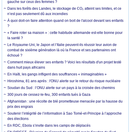
gauche sur ceux des femmes ?
Dans les forêts des Landes, le stockage de CO₂ atteint ses limites, et ce
n’est pas seulement dû aux incendies
À quoi doit-on faire attention quand on boit de l'alcool devant ses enfants
?
« Faire roter sa maison » : cette habitude allemande est-elle bonne pour
la santé ?
Le Royaume-Uni, le Japon et l’Italie peuvent-ils réussir leur avion de
combat de sixième génération là où la France et ses partenaires ont
échoué ?
Comment mieux élever ses enfants ? Voici les résultats d'un projet testé
dans huit pays africains
En Haïti, les gangs infligent des souffrances « inimaginables »
Hiroshima, 81 ans après : l'ONU alerte sur le retour du risque nucléaire
Soudan du Sud : l’ONU alerte sur un pays à la croisée des chemins
300 jours de cessez-le-feu, 300 enfants tués à Gaza
Afghanistan : une récolte de blé prometteuse menacée par la hausse du
prix des engrais
Soutenir l’intégrité de l’information à Sao Tomé-et-Principe à l’approche
des élections
En RDC, Ebola s’invite dans les camps de déplacés