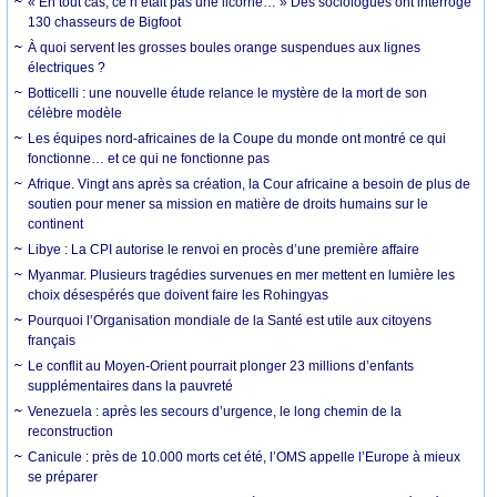
« En tout cas, ce n’était pas une licorne… » Des sociologues ont interrogé
130 chasseurs de Bigfoot
À quoi servent les grosses boules orange suspendues aux lignes
électriques ?
Botticelli : une nouvelle étude relance le mystère de la mort de son
célèbre modèle
Les équipes nord-africaines de la Coupe du monde ont montré ce qui
fonctionne… et ce qui ne fonctionne pas
Afrique. Vingt ans après sa création, la Cour africaine a besoin de plus de
soutien pour mener sa mission en matière de droits humains sur le
continent
Libye : La CPI autorise le renvoi en procès d’une première affaire
Myanmar. Plusieurs tragédies survenues en mer mettent en lumière les
choix désespérés que doivent faire les Rohingyas
Pourquoi l’Organisation mondiale de la Santé est utile aux citoyens
français
Le conflit au Moyen-Orient pourrait plonger 23 millions d’enfants
supplémentaires dans la pauvreté
Venezuela : après les secours d’urgence, le long chemin de la
reconstruction
Canicule : près de 10.000 morts cet été, l’OMS appelle l’Europe à mieux
se préparer