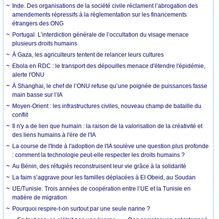
Inde. Des organisations de la société civile réclament l’abrogation des
amendements répressifs à la réglementation sur les financements
étrangers des ONG
Portugal. L’interdiction générale de l’occultation du visage menace
plusieurs droits humains
À Gaza, les agriculteurs tentent de relancer leurs cultures
Ebola en RDC : le transport des dépouilles menace d'étendre l'épidémie,
alerte l'ONU
À Shanghai, le chef de l’ONU refuse qu’une poignée de puissances fasse
main basse sur l’IA
Moyen-Orient : les infrastructures civiles, nouveau champ de bataille du
conflit
Il n'y a de lien que humain : la raison de la valorisation de la créativité et
des liens humains à l'ère de l'IA
La course de l'Inde à l'adoption de l'IA soulève une question plus profonde
: comment la technologie peut-elle respecter les droits humains ?
Au Bénin, des réfugiés reconstruisent leur vie grâce à la solidarité
La faim s’aggrave pour les familles déplacées à El Obeid, au Soudan
UE/Tunisie. Trois années de coopération entre l’UE et la Tunisie en
matière de migration
Pourquoi respire-t-on surtout par une seule narine ?