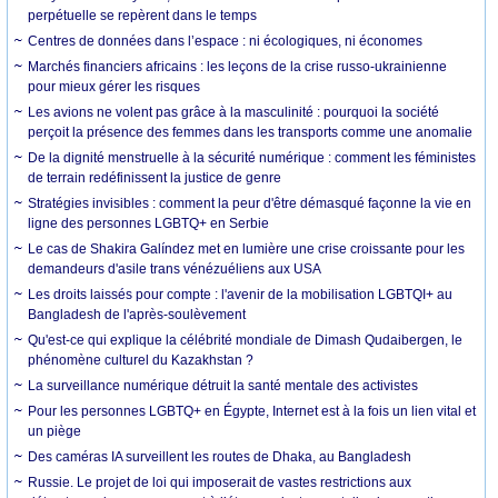
perpétuelle se repèrent dans le temps
Centres de données dans l’espace : ni écologiques, ni économes
Marchés financiers africains : les leçons de la crise russo-ukrainienne
pour mieux gérer les risques
Les avions ne volent pas grâce à la masculinité : pourquoi la société
perçoit la présence des femmes dans les transports comme une anomalie
De la dignité menstruelle à la sécurité numérique : comment les féministes
de terrain redéfinissent la justice de genre
Stratégies invisibles : comment la peur d'être démasqué façonne la vie en
ligne des personnes LGBTQ+ en Serbie
Le cas de Shakira Galíndez met en lumière une crise croissante pour les
demandeurs d'asile trans vénézuéliens aux USA
Les droits laissés pour compte : l'avenir de la mobilisation LGBTQI+ au
Bangladesh de l'après-soulèvement
Qu'est-ce qui explique la célébrité mondiale de Dimash Qudaibergen, le
phénomène culturel du Kazakhstan ?
La surveillance numérique détruit la santé mentale des activistes
Pour les personnes LGBTQ+ en Égypte, Internet est à la fois un lien vital et
un piège
Des caméras IA surveillent les routes de Dhaka, au Bangladesh
Russie. Le projet de loi qui imposerait de vastes restrictions aux