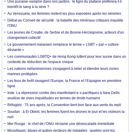
Une punaise-vampire dans nos jardins : le tigre du platane préférera-t-il
bientôt le sang à la sève ?
Au Venezuela, les femmes restent les plus exposées après les séismes
Débat au Conseil de sécurité : la bataille des minéraux critiques inquiète
l'ONU
Les jeunes de Croatie, de Serbie et de Bosnie-Herzégovine, acteurs d'un
changement collectif
Le gouvernement malaisien remplace le terme « LGBT » par « culture
déviante »
Les communautés LGBTQ+ de Hong Kong luttent pour leur survie dans un
contexte de réduction de l'espace civique
Les nations mélanésiennes s'engagent à relier et étendre leurs zones
marines protégées
Les feux de forêt ravagent l’Europe, la France et l’Espagne en première
ligne
Inde. La répression contre des manifestant·e·s pacifiques à New Delhi
soulève de vives inquiétudes en termes de droits humains
Réfugiés : 75 ans après, la Convention tient bon face aux vents du repli
Soudan : à El Obeid, les femmes fuient les drones le jour et les violeurs la
nuit
Mer Rouge : le chef de l’ONU réclame une désescalade immédiate
Moustiques, tiques et autres vecteurs de maladies : quelles sont les