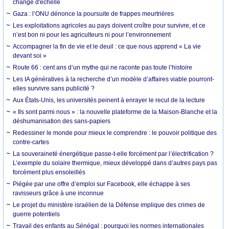
change d'échelle
Gaza : l’ONU dénonce la poursuite de frappes meurtrières
Les exploitations agricoles au pays doivent croître pour survivre, et ce
n’est bon ni pour les agriculteurs ni pour l’environnement
Accompagner la fin de vie et le deuil : ce que nous apprend « La vie
devant soi »
Route 66 : cent ans d’un mythe qui ne raconte pas toute l’histoire
Les IA génératives à la recherche d’un modèle d’affaires viable pourront-
elles survivre sans publicité ?
Aux États-Unis, les universités peinent à enrayer le recul de la lecture
« Ils sont parmi nous » : la nouvelle plateforme de la Maison-Blanche et la
déshumanisation des sans-papiers
Redessiner le monde pour mieux le comprendre : le pouvoir politique des
contre-cartes
La souveraineté énergétique passe-t-elle forcément par l’électrification ?
L’exemple du solaire thermique, mieux développé dans d’autres pays pas
forcément plus ensoleillés
Piégée par une offre d’emploi sur Facebook, elle échappe à ses
ravisseurs grâce à une inconnue
Le projet du ministère israélien de la Défense implique des crimes de
guerre potentiels
Travail des enfants au Sénégal : pourquoi les normes internationales