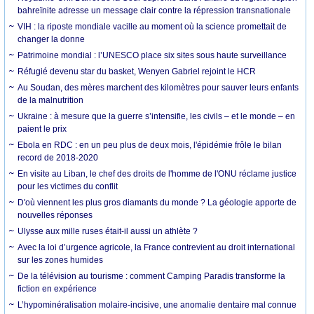
bahreïnite adresse un message clair contre la répression transnationale
VIH : la riposte mondiale vacille au moment où la science promettait de
changer la donne
Patrimoine mondial : l’UNESCO place six sites sous haute surveillance
Réfugié devenu star du basket, Wenyen Gabriel rejoint le HCR
Au Soudan, des mères marchent des kilomètres pour sauver leurs enfants
de la malnutrition
Ukraine : à mesure que la guerre s’intensifie, les civils – et le monde – en
paient le prix
Ebola en RDC : en un peu plus de deux mois, l'épidémie frôle le bilan
record de 2018-2020
En visite au Liban, le chef des droits de l'homme de l'ONU réclame justice
pour les victimes du conflit
D'où viennent les plus gros diamants du monde ? La géologie apporte de
nouvelles réponses
Ulysse aux mille ruses était-il aussi un athlète ?
Avec la loi d’urgence agricole, la France contrevient au droit international
sur les zones humides
De la télévision au tourisme : comment Camping Paradis transforme la
fiction en expérience
L’hypominéralisation molaire-incisive, une anomalie dentaire mal connue