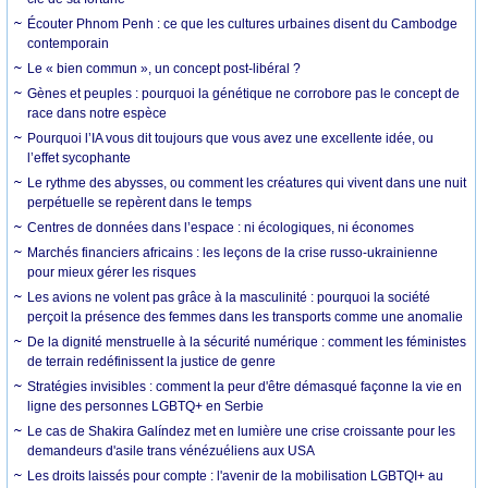
Écouter Phnom Penh : ce que les cultures urbaines disent du Cambodge
contemporain
Le « bien commun », un concept post-libéral ?
Gènes et peuples : pourquoi la génétique ne corrobore pas le concept de
race dans notre espèce
Pourquoi l’IA vous dit toujours que vous avez une excellente idée, ou
l’effet sycophante
Le rythme des abysses, ou comment les créatures qui vivent dans une nuit
perpétuelle se repèrent dans le temps
Centres de données dans l’espace : ni écologiques, ni économes
Marchés financiers africains : les leçons de la crise russo-ukrainienne
pour mieux gérer les risques
Les avions ne volent pas grâce à la masculinité : pourquoi la société
perçoit la présence des femmes dans les transports comme une anomalie
De la dignité menstruelle à la sécurité numérique : comment les féministes
de terrain redéfinissent la justice de genre
Stratégies invisibles : comment la peur d'être démasqué façonne la vie en
ligne des personnes LGBTQ+ en Serbie
Le cas de Shakira Galíndez met en lumière une crise croissante pour les
demandeurs d'asile trans vénézuéliens aux USA
Les droits laissés pour compte : l'avenir de la mobilisation LGBTQI+ au