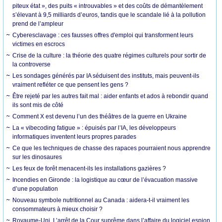
piteux état », des puits « introuvables » et des coûts de démantèlement
s’élevant à 9,5 milliards d’euros, tandis que le scandale lié à la pollution
prend de l’ampleur
Cyberesclavage : ces fausses offres d'emploi qui transforment leurs
victimes en escrocs
Crise de la culture : la théorie des quatre régimes culturels pour sortir de
la controverse
Les sondages générés par IA séduisent des instituts, mais peuvent-ils
vraiment refléter ce que pensent les gens ?
Être rejeté par les autres fait mal : aider enfants et ados à rebondir quand
ils sont mis de côté
Comment X est devenu l’un des théâtres de la guerre en Ukraine
La « vibecoding fatigue » : épuisés par l’IA, les développeurs
informatiques inventent leurs propres parades
Ce que les techniques de chasse des rapaces pourraient nous apprendre
sur les dinosaures
Les feux de forêt menacent-ils les installations gazières ?
Incendies en Gironde : la logistique au cœur de l’évacuation massive
d’une population
Nouveau symbole nutritionnel au Canada : aidera-t-il vraiment les
consommateurs à mieux choisir ?
Royaume-Uni. L’arrêt de la Cour suprême dans l’affaire du logiciel espion