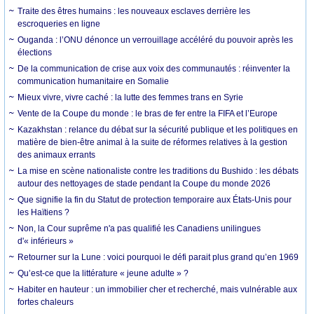
Traite des êtres humains : les nouveaux esclaves derrière les
escroqueries en ligne
Ouganda : l’ONU dénonce un verrouillage accéléré du pouvoir après les
élections
De la communication de crise aux voix des communautés : réinventer la
communication humanitaire en Somalie
Mieux vivre, vivre caché : la lutte des femmes trans en Syrie
Vente de la Coupe du monde : le bras de fer entre la FIFA et l’Europe
Kazakhstan : relance du débat sur la sécurité publique et les politiques en
matière de bien-être animal à la suite de réformes relatives à la gestion
des animaux errants
La mise en scène nationaliste contre les traditions du Bushido : les débats
autour des nettoyages de stade pendant la Coupe du monde 2026
Que signifie la fin du Statut de protection temporaire aux États-Unis pour
les Haïtiens ?
Non, la Cour suprême n'a pas qualifié les Canadiens unilingues
d'« inférieurs »
Retourner sur la Lune : voici pourquoi le défi parait plus grand qu’en 1969
Qu’est-ce que la littérature « jeune adulte » ?
Habiter en hauteur : un immobilier cher et recherché, mais vulnérable aux
fortes chaleurs