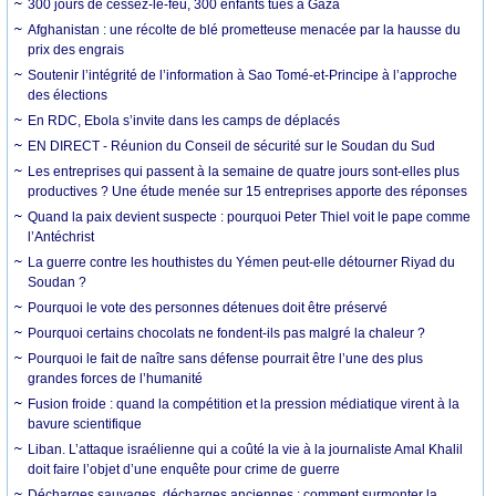
300 jours de cessez-le-feu, 300 enfants tués à Gaza
Afghanistan : une récolte de blé prometteuse menacée par la hausse du
prix des engrais
Soutenir l’intégrité de l’information à Sao Tomé-et-Principe à l’approche
des élections
En RDC, Ebola s’invite dans les camps de déplacés
EN DIRECT - Réunion du Conseil de sécurité sur le Soudan du Sud
Les entreprises qui passent à la semaine de quatre jours sont-elles plus
productives ? Une étude menée sur 15 entreprises apporte des réponses
Quand la paix devient suspecte : pourquoi Peter Thiel voit le pape comme
l’Antéchrist
La guerre contre les houthistes du Yémen peut-elle détourner Riyad du
Soudan ?
Pourquoi le vote des personnes détenues doit être préservé
Pourquoi certains chocolats ne fondent-ils pas malgré la chaleur ?
Pourquoi le fait de naître sans défense pourrait être l’une des plus
grandes forces de l’humanité
Fusion froide : quand la compétition et la pression médiatique virent à la
bavure scientifique
Liban. L’attaque israélienne qui a coûté la vie à la journaliste Amal Khalil
doit faire l’objet d’une enquête pour crime de guerre
Décharges sauvages, décharges anciennes : comment surmonter la