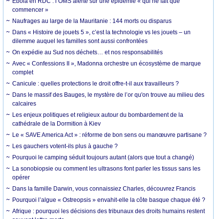
Ebola en RDC : l’OMS alerte sur une épidémie « qui ne fait que
commencer »
Naufrages au large de la Mauritanie : 144 morts ou disparus
Dans « Histoire de jouets 5 », c’est la technologie vs les jouets – un
dilemme auquel les familles sont aussi confrontées
On expédie au Sud nos déchets… et nos responsabilités
Avec « Confessions II », Madonna orchestre un écosystème de marque
complet
Canicule : quelles protections le droit offre-t-il aux travailleurs ?
Dans le massif des Bauges, le mystère de l’or qu'on trouve au milieu des
calcaires
Les enjeux politiques et religieux autour du bombardement de la
cathédrale de la Dormition à Kiev
Le « SAVE America Act » : réforme de bon sens ou manœuvre partisane ?
Les gauchers votent-ils plus à gauche ?
Pourquoi le camping séduit toujours autant (alors que tout a changé)
La sonobiopsie ou comment les ultrasons font parler les tissus sans les
opérer
Dans la famille Darwin, vous connaissiez Charles, découvrez Francis
Pourquoi l’algue « Ostreopsis » envahit-elle la côte basque chaque été ?
Afrique : pourquoi les décisions des tribunaux des droits humains restent