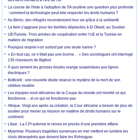
La course de l'Inde à l'adoption de l'IA soulève une question plus profonde
: comment la technologie peut-elle respecter les droits humains ?
Au Bénin, des réfugiés reconstruisent leur vie grâce à la solidarité
La faim s’aggrave pour les familles déplacées à El Obeid, au Soudan
UE/Tunisie. Trois années de coopération entre l’UE et la Tunisie en
matière de migration
Pourquoi respire-t-on surtout par une seule narine ?
« En tout cas, ce n’était pas une licorne… » Des sociologues ont interrogé
130 chasseurs de Bigfoot
À quoi servent les grosses boules orange suspendues aux lignes
électriques ?
Botticelli : une nouvelle étude relance le mystère de la mort de son
célèbre modèle
Les équipes nord-africaines de la Coupe du monde ont montré ce qui
fonctionne… et ce qui ne fonctionne pas
Afrique. Vingt ans après sa création, la Cour africaine a besoin de plus de
soutien pour mener sa mission en matière de droits humains sur le
continent
Libye : La CPI autorise le renvoi en procès d’une première affaire
Myanmar. Plusieurs tragédies survenues en mer mettent en lumière les
choix désespérés que doivent faire les Rohingyas