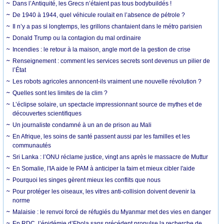
Dans l’Antiquité, les Grecs n’étaient pas tous bodybuildés !
De 1940 à 1944, quel véhicule roulait en l’absence de pétrole ?
Il n’y a pas si longtemps, les grillons chantaient dans le métro parisien
Donald Trump ou la contagion du mal ordinaire
Incendies : le retour à la maison, angle mort de la gestion de crise
Renseignement : comment les services secrets sont devenus un pilier de
l’État
Les robots agricoles annoncent-ils vraiment une nouvelle révolution ?
Quelles sont les limites de la clim ?
L’éclipse solaire, un spectacle impressionnant source de mythes et de
découvertes scientifiques
Un journaliste condamné à un an de prison au Mali
En Afrique, les soins de santé passent aussi par les familles et les
communautés
Sri Lanka : l’ONU réclame justice, vingt ans après le massacre de Muttur
En Somalie, l'IA aide le PAM à anticiper la faim et mieux cibler l'aide
Pourquoi les singes gèrent mieux les conflits que nous
Pour protéger les oiseaux, les vitres anti-collision doivent devenir la
norme
Malaisie : le renvoi forcé de réfugiés du Myanmar met des vies en danger
En RDC, l’épidémie d’Ebola sans précédent propulse la recherche de