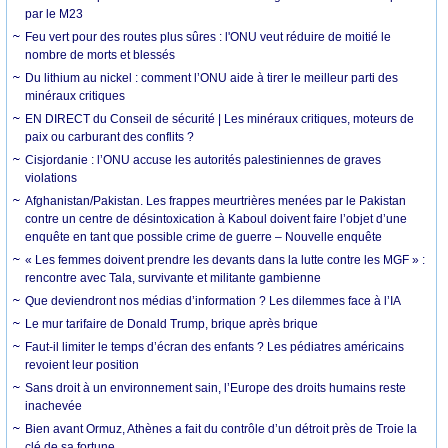
par le M23
Feu vert pour des routes plus sûres : l'ONU veut réduire de moitié le
nombre de morts et blessés
Du lithium au nickel : comment l’ONU aide à tirer le meilleur parti des
minéraux critiques
EN DIRECT du Conseil de sécurité | Les minéraux critiques, moteurs de
paix ou carburant des conflits ?
Cisjordanie : l’ONU accuse les autorités palestiniennes de graves
violations
Afghanistan/Pakistan. Les frappes meurtrières menées par le Pakistan
contre un centre de désintoxication à Kaboul doivent faire l’objet d’une
enquête en tant que possible crime de guerre – Nouvelle enquête
« Les femmes doivent prendre les devants dans la lutte contre les MGF » :
rencontre avec Tala, survivante et militante gambienne
Que deviendront nos médias d’information ? Les dilemmes face à l’IA
Le mur tarifaire de Donald Trump, brique après brique
Faut-il limiter le temps d’écran des enfants ? Les pédiatres américains
revoient leur position
Sans droit à un environnement sain, l’Europe des droits humains reste
inachevée
Bien avant Ormuz, Athènes a fait du contrôle d’un détroit près de Troie la
clé de sa fortune