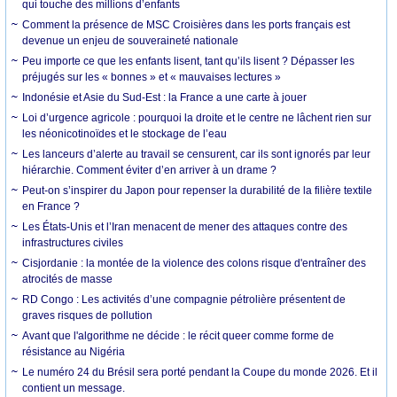
qui touche des millions d’enfants
Comment la présence de MSC Croisières dans les ports français est
devenue un enjeu de souveraineté nationale
Peu importe ce que les enfants lisent, tant qu’ils lisent ? Dépasser les
préjugés sur les « bonnes » et « mauvaises lectures »
Indonésie et Asie du Sud-Est : la France a une carte à jouer
Loi d’urgence agricole : pourquoi la droite et le centre ne lâchent rien sur
les néonicotinoïdes et le stockage de l’eau
Les lanceurs d’alerte au travail se censurent, car ils sont ignorés par leur
hiérarchie. Comment éviter d’en arriver à un drame ?
Peut-on s’inspirer du Japon pour repenser la durabilité de la filière textile
en France ?
Les États-Unis et l’Iran menacent de mener des attaques contre des
infrastructures civiles
Cisjordanie : la montée de la violence des colons risque d'entraîner des
atrocités de masse
RD Congo : Les activités d’une compagnie pétrolière présentent de
graves risques de pollution
Avant que l'algorithme ne décide : le récit queer comme forme de
résistance au Nigéria
Le numéro 24 du Brésil sera porté pendant la Coupe du monde 2026. Et il
contient un message.