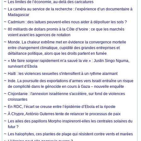
Les limites de l’économie, au-delà des caricatures
La caméra au service de la recherche : l’expérience d’un documentaire à
Madagascar
Cadmium : des laitues peuvent-elles nous aider à dépolluer les sols ?
80 milliards de dollars promis à la Côte d’Ivoire : ce que les marchés
voient avant les agences de notation
Monde. La chaleur extrême met en évidence la convergence mortelle
entre changement climatique, cupidité des grandes entreprises et
défaillance politique, alors que les droits partent en fumée
« Me faire soigner rapidement m’a sauvé la vie » : Justin Singo Nguma,
survivant d’Ebola
Haïti : les violences sexuelles s'intensifient à un rythme alarmant
Inde. La poursuite des exportations d’armes vers Israël entraîne un risque
de complicité dans le génocide en cours à Gaza – nouvelle enquête
Cisjordanie : l'annexion israélienne s'accélère, sur fond de violences
croissantes
En RDC, l’écart se creuse entre l’épidémie d’Ebola et la riposte
À Chypre, António Guterres tente de relancer le processus de paix
Les ailes des papillons Morpho inspireront-elles les centrales solaires du
futur ?
Les halophytes, ces plantes de plage qui résistent contre vents et marées