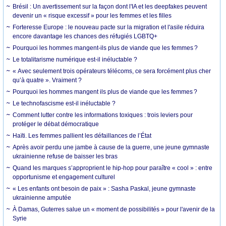
Brésil : Un avertissement sur la façon dont l'IA et les deepfakes peuvent
devenir un « risque excessif » pour les femmes et les filles
Forteresse Europe : le nouveau pacte sur la migration et l'asile réduira
encore davantage les chances des réfugiés LGBTQ+
Pourquoi les hommes mangent-ils plus de viande que les femmes ?
Le totalitarisme numérique est-il inéluctable ?
« Avec seulement trois opérateurs télécoms, ce sera forcément plus cher
qu’à quatre ». Vraiment ?
Pourquoi les hommes mangent ils plus de viande que les femmes ?
Le technofascisme est-il inéluctable ?
Comment lutter contre les informations toxiques : trois leviers pour
protéger le débat démocratique
Haïti. Les femmes pallient les défaillances de l’État
Après avoir perdu une jambe à cause de la guerre, une jeune gymnaste
ukrainienne refuse de baisser les bras
Quand les marques s’approprient le hip-hop pour paraître « cool » : entre
opportunisme et engagement culturel
« Les enfants ont besoin de paix » : Sasha Paskal, jeune gymnaste
ukrainienne amputée
À Damas, Guterres salue un « moment de possibilités » pour l'avenir de la
Syrie