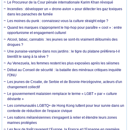
Le Procureur de la Cour pénale internationale Karim Khan révoqué
Incendies : développer un « drone-avion » pour détecter les gaz toxiques
dans les panaches de fumée
Les moines du punk : connaissez-vous la culture straight edge ?
Quand les marques s'approprient le hip-hop pour paraître « cool » : entre
opportunisme et engagement culturel
Alcool, tabac, cannabis : les jeunes se sont-ils vraiment détournés des
drogues ?
Une punaise-vampire dans nos jardins : le tigre du platane préférera-t-il
bientôt le sang à la sève ?
Au Venezuela, les femmes restent les plus exposées après les séismes
Débat au Conseil de sécurité : la bataille des minéraux critiques inquiète
l'ONU
Les jeunes de Croatie, de Serbie et de Bosnie-Herzégovine, acteurs d'un
changement collectif
Le gouvernement malaisien remplace le terme « LGBT » par « culture
déviante »
Les communautés LGBTQ+ de Hong Kong luttent pour leur survie dans un
contexte de réduction de l'espace civique
Les nations mélanésiennes s'engagent à relier et étendre leurs zones
marines protégées
Les feux de forêt ravagent l’Europe, la France et l’Espagne en première