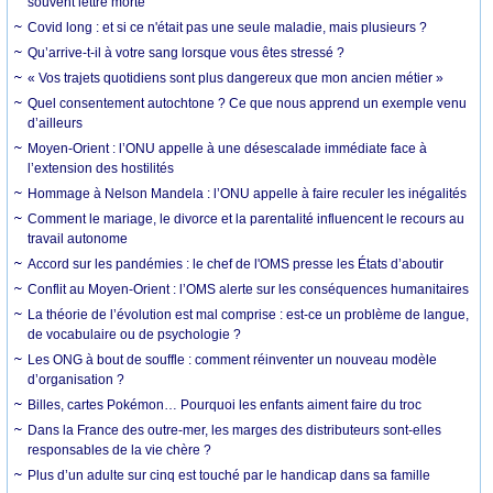
souvent lettre morte
Covid long : et si ce n'était pas une seule maladie, mais plusieurs ?
Qu’arrive-t-il à votre sang lorsque vous êtes stressé ?
« Vos trajets quotidiens sont plus dangereux que mon ancien métier »
Quel consentement autochtone ? Ce que nous apprend un exemple venu
d’ailleurs
Moyen-Orient : l’ONU appelle à une désescalade immédiate face à
l’extension des hostilités
Hommage à Nelson Mandela : l’ONU appelle à faire reculer les inégalités
Comment le mariage, le divorce et la parentalité influencent le recours au
travail autonome
Accord sur les pandémies : le chef de l'OMS presse les États d’aboutir
Conflit au Moyen-Orient : l’OMS alerte sur les conséquences humanitaires
La théorie de l’évolution est mal comprise : est-ce un problème de langue,
de vocabulaire ou de psychologie ?
Les ONG à bout de souffle : comment réinventer un nouveau modèle
d’organisation ?
Billes, cartes Pokémon… Pourquoi les enfants aiment faire du troc
Dans la France des outre-mer, les marges des distributeurs sont-elles
responsables de la vie chère ?
Plus d’un adulte sur cinq est touché par le handicap dans sa famille