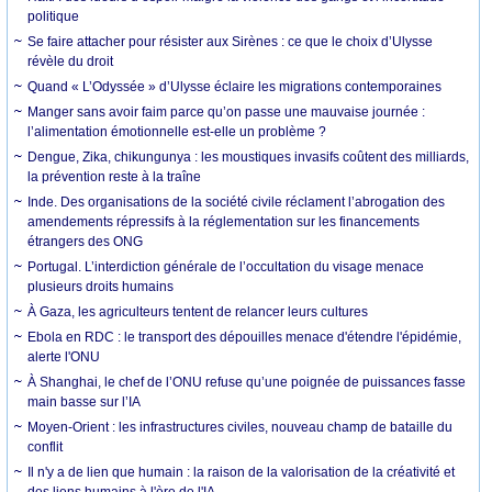
politique
Se faire attacher pour résister aux Sirènes : ce que le choix d’Ulysse
révèle du droit
Quand « L’Odyssée » d’Ulysse éclaire les migrations contemporaines
Manger sans avoir faim parce qu’on passe une mauvaise journée :
l’alimentation émotionnelle est-elle un problème ?
Dengue, Zika, chikungunya : les moustiques invasifs coûtent des milliards,
la prévention reste à la traîne
Inde. Des organisations de la société civile réclament l’abrogation des
amendements répressifs à la réglementation sur les financements
étrangers des ONG
Portugal. L’interdiction générale de l’occultation du visage menace
plusieurs droits humains
À Gaza, les agriculteurs tentent de relancer leurs cultures
Ebola en RDC : le transport des dépouilles menace d'étendre l'épidémie,
alerte l'ONU
À Shanghai, le chef de l’ONU refuse qu’une poignée de puissances fasse
main basse sur l’IA
Moyen-Orient : les infrastructures civiles, nouveau champ de bataille du
conflit
Il n'y a de lien que humain : la raison de la valorisation de la créativité et
des liens humains à l'ère de l'IA