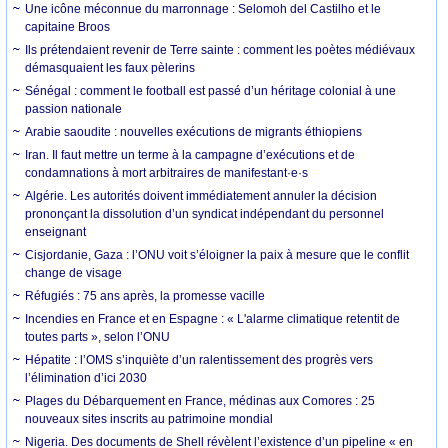
Une icône méconnue du marronnage : Selomoh del Castilho et le
capitaine Broos
Ils prétendaient revenir de Terre sainte : comment les poètes médiévaux
démasquaient les faux pèlerins
Sénégal : comment le football est passé d’un héritage colonial à une
passion nationale
Arabie saoudite : nouvelles exécutions de migrants éthiopiens
Iran. Il faut mettre un terme à la campagne d’exécutions et de
condamnations à mort arbitraires de manifestant·e·s
Algérie. Les autorités doivent immédiatement annuler la décision
prononçant la dissolution d’un syndicat indépendant du personnel
enseignant
Cisjordanie, Gaza : l’ONU voit s’éloigner la paix à mesure que le conflit
change de visage
Réfugiés : 75 ans après, la promesse vacille
Incendies en France et en Espagne : « L'alarme climatique retentit de
toutes parts », selon l’ONU
Hépatite : l’OMS s’inquiète d’un ralentissement des progrès vers
l’élimination d’ici 2030
Plages du Débarquement en France, médinas aux Comores : 25
nouveaux sites inscrits au patrimoine mondial
Nigeria. Des documents de Shell révèlent l’existence d’un pipeline « en