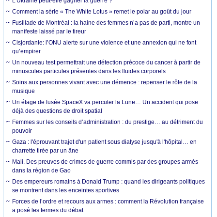
L’Ukraine peut-elle gagner la guerre ?
Comment la série « The White Lotus » remet le polar au goût du jour
Fusillade de Montréal : la haine des femmes n’a pas de parti, montre un
manifeste laissé par le tireur
Cisjordanie: l’ONU alerte sur une violence et une annexion qui ne font
qu’empirer
Un nouveau test permettrait une détection précoce du cancer à partir de
minuscules particules présentes dans les fluides corporels
Soins aux personnes vivant avec une démence : repenser le rôle de la
musique
Un étage de fusée SpaceX va percuter la Lune… Un accident qui pose
déjà des questions de droit spatial
Femmes sur les conseils d’administration : du prestige… au détriment du
pouvoir
Gaza : l'éprouvant trajet d'un patient sous dialyse jusqu'à l'hôpital… en
charrette tirée par un âne
Mali. Des preuves de crimes de guerre commis par des groupes armés
dans la région de Gao
Des empereurs romains à Donald Trump : quand les dirigeants politiques
se montrent dans les enceintes sportives
Forces de l’ordre et recours aux armes : comment la Révolution française
a posé les termes du débat