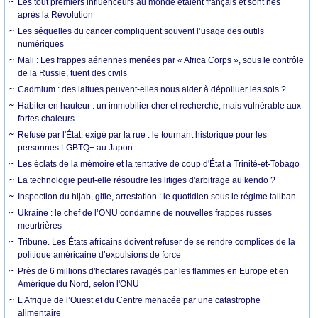
Les tout premiers influenceurs au monde étaient français et sont nés
après la Révolution
Les séquelles du cancer compliquent souvent l’usage des outils
numériques
Mali : Les frappes aériennes menées par « Africa Corps », sous le contrôle
de la Russie, tuent des civils
Cadmium : des laitues peuvent-elles nous aider à dépolluer les sols ?
Habiter en hauteur : un immobilier cher et recherché, mais vulnérable aux
fortes chaleurs
Refusé par l'État, exigé par la rue : le tournant historique pour les
personnes LGBTQ+ au Japon
Les éclats de la mémoire et la tentative de coup d'État à Trinité-et-Tobago
La technologie peut-elle résoudre les litiges d'arbitrage au kendo ?
Inspection du hijab, gifle, arrestation : le quotidien sous le régime taliban
Ukraine : le chef de l’ONU condamne de nouvelles frappes russes
meurtrières
Tribune. Les États africains doivent refuser de se rendre complices de la
politique américaine d’expulsions de force
Près de 6 millions d'hectares ravagés par les flammes en Europe et en
Amérique du Nord, selon l'ONU
L’Afrique de l’Ouest et du Centre menacée par une catastrophe
alimentaire