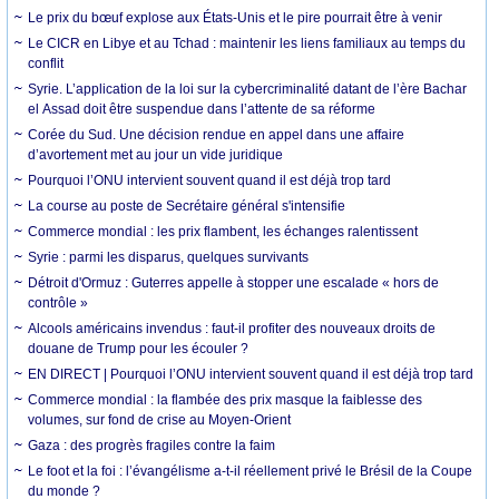
Le prix du bœuf explose aux États-Unis et le pire pourrait être à venir
Le CICR en Libye et au Tchad : maintenir les liens familiaux au temps du
conflit
Syrie. L’application de la loi sur la cybercriminalité datant de l’ère Bachar
el Assad doit être suspendue dans l’attente de sa réforme
Corée du Sud. Une décision rendue en appel dans une affaire
d’avortement met au jour un vide juridique
Pourquoi l’ONU intervient souvent quand il est déjà trop tard
La course au poste de Secrétaire général s'intensifie
Commerce mondial : les prix flambent, les échanges ralentissent
Syrie : parmi les disparus, quelques survivants
Détroit d'Ormuz : Guterres appelle à stopper une escalade « hors de
contrôle »
Alcools américains invendus : faut-il profiter des nouveaux droits de
douane de Trump pour les écouler ?
EN DIRECT | Pourquoi l’ONU intervient souvent quand il est déjà trop tard
Commerce mondial : la flambée des prix masque la faiblesse des
volumes, sur fond de crise au Moyen-Orient
Gaza : des progrès fragiles contre la faim
Le foot et la foi : l’évangélisme a-t-il réellement privé le Brésil de la Coupe
du monde ?