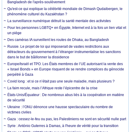
Bangladesh de l'après-soulèvement
Qu'est-ce qui explique la célébrité mondiale de Dimash Qudaibergen, le
phénomène culturel du Kazakhstan ?
La surveillance numérique détruit la santé mentale des activistes
Pour les personnes LGBTQ+ en Égypte, Internet est à la fois un lien vital et
un piège
Des caméras IA surveillent les routes de Dhaka, au Bangladesh
Russie. Le projet de loi qui imposerait de vastes restrictions aux
détracteurs du gouvernement à l’étranger instrumentalise les sanctions
dans le but de bâillonner la dissidence
Europe/Israël et TPO. Les États membres de l’UE autorisant la vente des
« Israel Bonds » en Europe risquent de se rendre complices du génocide
perpétré à Gaza
Covid long : et si ce n’était pas une seule maladie, mais plusieurs ?
La faim recule, mais l’Afrique reste l’épicentre de la crise
États-Unis/Équateur : De nombreux abus liés à la coopération en matière
de sécurité
Ukraine : l’ONU dénonce une hausse spectaculaire du nombre de
victimes civiles
Gaza : cessez-le-feu ou pas, les Palestiniens ne sont en sécurité nulle part
Syrie : António Guterres à Damas, à l'heure de vérité pour la transition