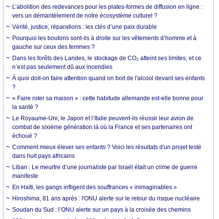
L’abolition des redevances pour les plates-formes de diffusion en ligne :
vers un démantèlement de notre écosystème culturel ?
Vérité, justice, réparations : les clés d’une paix durable
Pourquoi les boutons sont-ils à droite sur les vêtements d’homme et à
gauche sur ceux des femmes ?
Dans les forêts des Landes, le stockage de CO₂ atteint ses limites, et ce
n’est pas seulement dû aux incendies
À quoi doit-on faire attention quand on boit de l'alcool devant ses enfants
?
« Faire roter sa maison » : cette habitude allemande est-elle bonne pour
la santé ?
Le Royaume-Uni, le Japon et l’Italie peuvent-ils réussir leur avion de
combat de sixième génération là où la France et ses partenaires ont
échoué ?
Comment mieux élever ses enfants ? Voici les résultats d'un projet testé
dans huit pays africains
Liban : Le meurtre d’une journaliste par Israël était un crime de guerre
manifeste
En Haïti, les gangs infligent des souffrances « inimaginables »
Hiroshima, 81 ans après : l'ONU alerte sur le retour du risque nucléaire
Soudan du Sud : l’ONU alerte sur un pays à la croisée des chemins