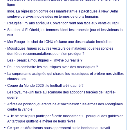
ligne
Inde. La répression contre des manifestant·e·s pacifiques à New Delhi
soulève de vives inquiétudes en termes de droits humains
Réfugiés : 75 ans après, la Convention tient bon face aux vents du repli
Soudan : à El Obeid, les femmes fuient les drones le jour et les violeurs la
nuit
Mer Rouge : le chef de l’ONU réclame une désescalade immédiate
Moustiques, tiques et autres vecteurs de maladies : quelles sont les
dernières recommandations pour s’en protéger ?
Les « peaux à moustiques » : mythe ou réalité ?
Peut-on combattre les moustiques avec des moustiques ?
La surprenante araignée qui chasse les moustiques et préfère nos vieilles
chaussettes
Coupe du Monde 2026 : le football a-t-il gagné ?
Le Royaume-Uni face au scandale des adoptions forcées de l’après-
guerre
Arêtes de poisson, quarantaine et vaccination : les armes des Aborigènes
contre la variole
« Je ne peux plus participer à cette mascarade » : pourquoi des guides en
Antarctique quittent le métier de leurs rêves
Ce que les dératiseurs nous apprennent sur le bonheur au travail