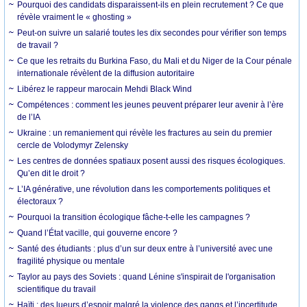
Pourquoi des candidats disparaissent-ils en plein recrutement ? Ce que
révèle vraiment le « ghosting »
Peut-on suivre un salarié toutes les dix secondes pour vérifier son temps
de travail ?
Ce que les retraits du Burkina Faso, du Mali et du Niger de la Cour pénale
internationale révèlent de la diffusion autoritaire
Libérez le rappeur marocain Mehdi Black Wind
Compétences : comment les jeunes peuvent préparer leur avenir à l’ère
de l’IA
Ukraine : un remaniement qui révèle les fractures au sein du premier
cercle de Volodymyr Zelensky
Les centres de données spatiaux posent aussi des risques écologiques.
Qu’en dit le droit ?
L’IA générative, une révolution dans les comportements politiques et
électoraux ?
Pourquoi la transition écologique fâche-t-elle les campagnes ?
Quand l’État vacille, qui gouverne encore ?
Santé des étudiants : plus d’un sur deux entre à l’université avec une
fragilité physique ou mentale
Taylor au pays des Soviets : quand Lénine s'inspirait de l'organisation
scientifique du travail
Haïti : des lueurs d’espoir malgré la violence des gangs et l’incertitude