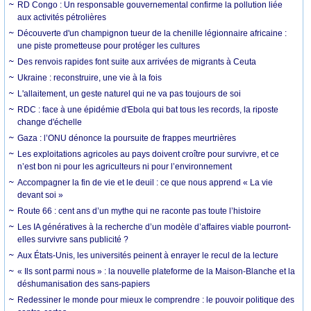
RD Congo : Un responsable gouvernemental confirme la pollution liée
aux activités pétrolières
Découverte d'un champignon tueur de la chenille légionnaire africaine :
une piste prometteuse pour protéger les cultures
Des renvois rapides font suite aux arrivées de migrants à Ceuta
Ukraine : reconstruire, une vie à la fois
L'allaitement, un geste naturel qui ne va pas toujours de soi
RDC : face à une épidémie d'Ebola qui bat tous les records, la riposte
change d'échelle
Gaza : l’ONU dénonce la poursuite de frappes meurtrières
Les exploitations agricoles au pays doivent croître pour survivre, et ce
n’est bon ni pour les agriculteurs ni pour l’environnement
Accompagner la fin de vie et le deuil : ce que nous apprend « La vie
devant soi »
Route 66 : cent ans d’un mythe qui ne raconte pas toute l’histoire
Les IA génératives à la recherche d’un modèle d’affaires viable pourront-
elles survivre sans publicité ?
Aux États-Unis, les universités peinent à enrayer le recul de la lecture
« Ils sont parmi nous » : la nouvelle plateforme de la Maison-Blanche et la
déshumanisation des sans-papiers
Redessiner le monde pour mieux le comprendre : le pouvoir politique des