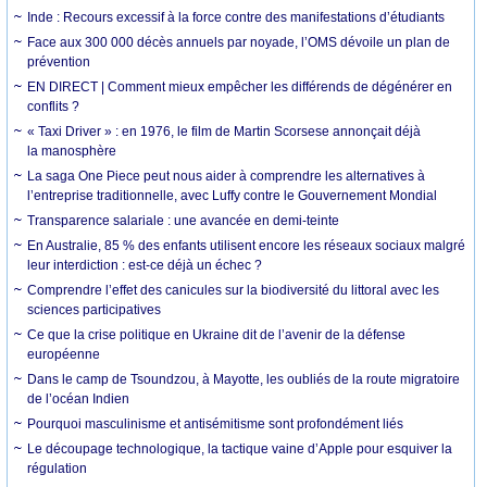
Inde : Recours excessif à la force contre des manifestations d’étudiants
Face aux 300 000 décès annuels par noyade, l’OMS dévoile un plan de
prévention
EN DIRECT | Comment mieux empêcher les différends de dégénérer en
conflits ?
« Taxi Driver » : en 1976, le film de Martin Scorsese annonçait déjà
la manosphère
La saga One Piece peut nous aider à comprendre les alternatives à
l’entreprise traditionnelle, avec Luffy contre le Gouvernement Mondial
Transparence salariale : une avancée en demi-teinte
En Australie, 85 % des enfants utilisent encore les réseaux sociaux malgré
leur interdiction : est-ce déjà un échec ?
Comprendre l’effet des canicules sur la biodiversité du littoral avec les
sciences participatives
Ce que la crise politique en Ukraine dit de l’avenir de la défense
européenne
Dans le camp de Tsoundzou, à Mayotte, les oubliés de la route migratoire
de l’océan Indien
Pourquoi masculinisme et antisémitisme sont profondément liés
Le découpage technologique, la tactique vaine d’Apple pour esquiver la
régulation