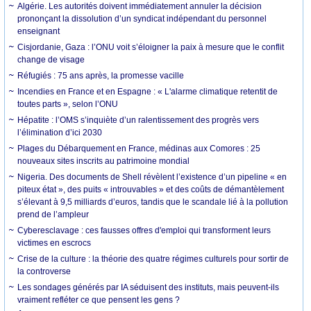
Algérie. Les autorités doivent immédiatement annuler la décision
prononçant la dissolution d’un syndicat indépendant du personnel
enseignant
Cisjordanie, Gaza : l’ONU voit s’éloigner la paix à mesure que le conflit
change de visage
Réfugiés : 75 ans après, la promesse vacille
Incendies en France et en Espagne : « L'alarme climatique retentit de
toutes parts », selon l’ONU
Hépatite : l’OMS s’inquiète d’un ralentissement des progrès vers
l’élimination d’ici 2030
Plages du Débarquement en France, médinas aux Comores : 25
nouveaux sites inscrits au patrimoine mondial
Nigeria. Des documents de Shell révèlent l’existence d’un pipeline « en
piteux état », des puits « introuvables » et des coûts de démantèlement
s’élevant à 9,5 milliards d’euros, tandis que le scandale lié à la pollution
prend de l’ampleur
Cyberesclavage : ces fausses offres d'emploi qui transforment leurs
victimes en escrocs
Crise de la culture : la théorie des quatre régimes culturels pour sortir de
la controverse
Les sondages générés par IA séduisent des instituts, mais peuvent-ils
vraiment refléter ce que pensent les gens ?