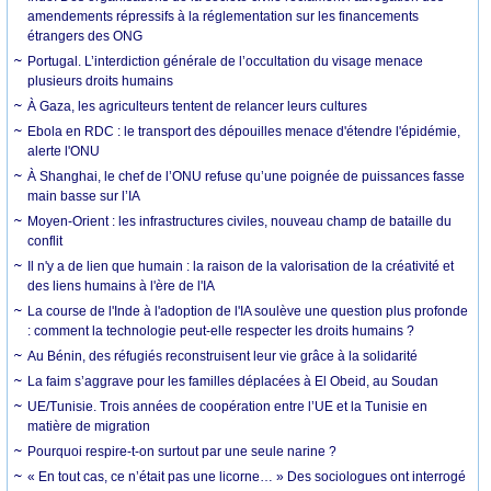
amendements répressifs à la réglementation sur les financements
étrangers des ONG
Portugal. L’interdiction générale de l’occultation du visage menace
plusieurs droits humains
À Gaza, les agriculteurs tentent de relancer leurs cultures
Ebola en RDC : le transport des dépouilles menace d'étendre l'épidémie,
alerte l'ONU
À Shanghai, le chef de l’ONU refuse qu’une poignée de puissances fasse
main basse sur l’IA
Moyen-Orient : les infrastructures civiles, nouveau champ de bataille du
conflit
Il n'y a de lien que humain : la raison de la valorisation de la créativité et
des liens humains à l'ère de l'IA
La course de l'Inde à l'adoption de l'IA soulève une question plus profonde
: comment la technologie peut-elle respecter les droits humains ?
Au Bénin, des réfugiés reconstruisent leur vie grâce à la solidarité
La faim s’aggrave pour les familles déplacées à El Obeid, au Soudan
UE/Tunisie. Trois années de coopération entre l’UE et la Tunisie en
matière de migration
Pourquoi respire-t-on surtout par une seule narine ?
« En tout cas, ce n’était pas une licorne… » Des sociologues ont interrogé