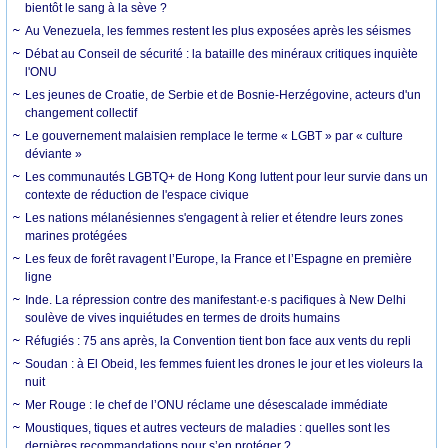
bientôt le sang à la sève ?
Au Venezuela, les femmes restent les plus exposées après les séismes
Débat au Conseil de sécurité : la bataille des minéraux critiques inquiète
l'ONU
Les jeunes de Croatie, de Serbie et de Bosnie-Herzégovine, acteurs d'un
changement collectif
Le gouvernement malaisien remplace le terme « LGBT » par « culture
déviante »
Les communautés LGBTQ+ de Hong Kong luttent pour leur survie dans un
contexte de réduction de l'espace civique
Les nations mélanésiennes s'engagent à relier et étendre leurs zones
marines protégées
Les feux de forêt ravagent l’Europe, la France et l’Espagne en première
ligne
Inde. La répression contre des manifestant·e·s pacifiques à New Delhi
soulève de vives inquiétudes en termes de droits humains
Réfugiés : 75 ans après, la Convention tient bon face aux vents du repli
Soudan : à El Obeid, les femmes fuient les drones le jour et les violeurs la
nuit
Mer Rouge : le chef de l’ONU réclame une désescalade immédiate
Moustiques, tiques et autres vecteurs de maladies : quelles sont les
dernières recommandations pour s’en protéger ?