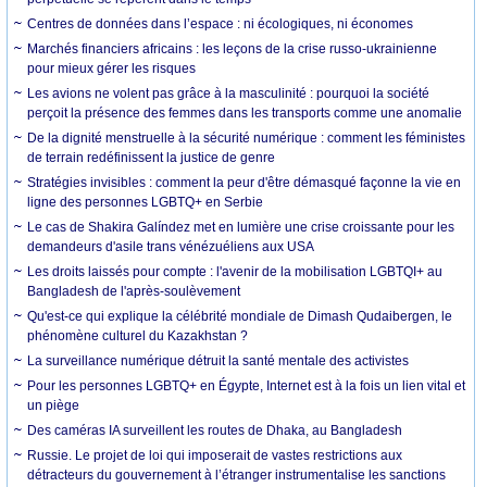
Centres de données dans l’espace : ni écologiques, ni économes
Marchés financiers africains : les leçons de la crise russo-ukrainienne
pour mieux gérer les risques
Les avions ne volent pas grâce à la masculinité : pourquoi la société
perçoit la présence des femmes dans les transports comme une anomalie
De la dignité menstruelle à la sécurité numérique : comment les féministes
de terrain redéfinissent la justice de genre
Stratégies invisibles : comment la peur d'être démasqué façonne la vie en
ligne des personnes LGBTQ+ en Serbie
Le cas de Shakira Galíndez met en lumière une crise croissante pour les
demandeurs d'asile trans vénézuéliens aux USA
Les droits laissés pour compte : l'avenir de la mobilisation LGBTQI+ au
Bangladesh de l'après-soulèvement
Qu'est-ce qui explique la célébrité mondiale de Dimash Qudaibergen, le
phénomène culturel du Kazakhstan ?
La surveillance numérique détruit la santé mentale des activistes
Pour les personnes LGBTQ+ en Égypte, Internet est à la fois un lien vital et
un piège
Des caméras IA surveillent les routes de Dhaka, au Bangladesh
Russie. Le projet de loi qui imposerait de vastes restrictions aux
détracteurs du gouvernement à l’étranger instrumentalise les sanctions