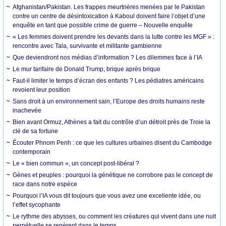
Afghanistan/Pakistan. Les frappes meurtrières menées par le Pakistan
contre un centre de désintoxication à Kaboul doivent faire l’objet d’une
enquête en tant que possible crime de guerre – Nouvelle enquête
« Les femmes doivent prendre les devants dans la lutte contre les MGF » :
rencontre avec Tala, survivante et militante gambienne
Que deviendront nos médias d’information ? Les dilemmes face à l’IA
Le mur tarifaire de Donald Trump, brique après brique
Faut-il limiter le temps d’écran des enfants ? Les pédiatres américains
revoient leur position
Sans droit à un environnement sain, l’Europe des droits humains reste
inachevée
Bien avant Ormuz, Athènes a fait du contrôle d’un détroit près de Troie la
clé de sa fortune
Écouter Phnom Penh : ce que les cultures urbaines disent du Cambodge
contemporain
Le « bien commun », un concept post-libéral ?
Gènes et peuples : pourquoi la génétique ne corrobore pas le concept de
race dans notre espèce
Pourquoi l’IA vous dit toujours que vous avez une excellente idée, ou
l’effet sycophante
Le rythme des abysses, ou comment les créatures qui vivent dans une nuit
perpétuelle se repèrent dans le temps