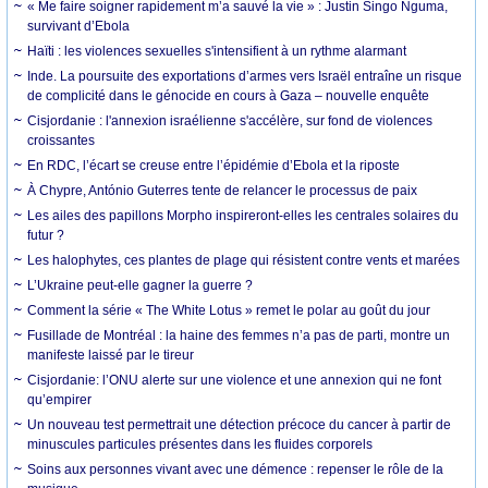
« Me faire soigner rapidement m’a sauvé la vie » : Justin Singo Nguma,
survivant d’Ebola
Haïti : les violences sexuelles s'intensifient à un rythme alarmant
Inde. La poursuite des exportations d’armes vers Israël entraîne un risque
de complicité dans le génocide en cours à Gaza – nouvelle enquête
Cisjordanie : l'annexion israélienne s'accélère, sur fond de violences
croissantes
En RDC, l’écart se creuse entre l’épidémie d’Ebola et la riposte
À Chypre, António Guterres tente de relancer le processus de paix
Les ailes des papillons Morpho inspireront-elles les centrales solaires du
futur ?
Les halophytes, ces plantes de plage qui résistent contre vents et marées
L’Ukraine peut-elle gagner la guerre ?
Comment la série « The White Lotus » remet le polar au goût du jour
Fusillade de Montréal : la haine des femmes n’a pas de parti, montre un
manifeste laissé par le tireur
Cisjordanie: l’ONU alerte sur une violence et une annexion qui ne font
qu’empirer
Un nouveau test permettrait une détection précoce du cancer à partir de
minuscules particules présentes dans les fluides corporels
Soins aux personnes vivant avec une démence : repenser le rôle de la