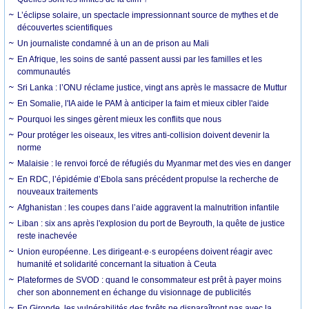
L’éclipse solaire, un spectacle impressionnant source de mythes et de
découvertes scientifiques
Un journaliste condamné à un an de prison au Mali
En Afrique, les soins de santé passent aussi par les familles et les
communautés
Sri Lanka : l’ONU réclame justice, vingt ans après le massacre de Muttur
En Somalie, l'IA aide le PAM à anticiper la faim et mieux cibler l'aide
Pourquoi les singes gèrent mieux les conflits que nous
Pour protéger les oiseaux, les vitres anti-collision doivent devenir la
norme
Malaisie : le renvoi forcé de réfugiés du Myanmar met des vies en danger
En RDC, l’épidémie d’Ebola sans précédent propulse la recherche de
nouveaux traitements
Afghanistan : les coupes dans l’aide aggravent la malnutrition infantile
Liban : six ans après l'explosion du port de Beyrouth, la quête de justice
reste inachevée
Union européenne. Les dirigeant·e·s européens doivent réagir avec
humanité et solidarité concernant la situation à Ceuta
Plateformes de SVOD : quand le consommateur est prêt à payer moins
cher son abonnement en échange du visionnage de publicités
En Gironde, les vulnérabilités des forêts ne disparaîtront pas avec la