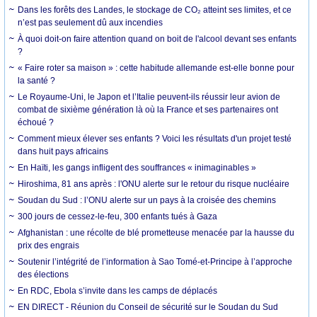
Dans les forêts des Landes, le stockage de CO₂ atteint ses limites, et ce
n’est pas seulement dû aux incendies
À quoi doit-on faire attention quand on boit de l'alcool devant ses enfants
?
« Faire roter sa maison » : cette habitude allemande est-elle bonne pour
la santé ?
Le Royaume-Uni, le Japon et l’Italie peuvent-ils réussir leur avion de
combat de sixième génération là où la France et ses partenaires ont
échoué ?
Comment mieux élever ses enfants ? Voici les résultats d'un projet testé
dans huit pays africains
En Haïti, les gangs infligent des souffrances « inimaginables »
Hiroshima, 81 ans après : l'ONU alerte sur le retour du risque nucléaire
Soudan du Sud : l’ONU alerte sur un pays à la croisée des chemins
300 jours de cessez-le-feu, 300 enfants tués à Gaza
Afghanistan : une récolte de blé prometteuse menacée par la hausse du
prix des engrais
Soutenir l’intégrité de l’information à Sao Tomé-et-Principe à l’approche
des élections
En RDC, Ebola s’invite dans les camps de déplacés
EN DIRECT - Réunion du Conseil de sécurité sur le Soudan du Sud