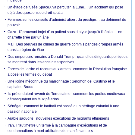
musique
Un étage de fusée SpaceX va percuter la Lune… Un accident qui pose
déjà des questions de droit spatial
Femmes sur les conseils d’administration : du prestige… au détriment du
pouvoir
Gaza : l'éprouvant trajet d'un patient sous dialyse jusqu'à l'hôpital… en
charrette tirée par un âne
Mali. Des preuves de crimes de guerre commis par des groupes armés
dans la région de Gao
Des empereurs romains à Donald Trump : quand les dirigeants politiques
se montrent dans les enceintes sportives
Forces de l’ordre et recours aux armes : comment la Révolution française
a posé les termes du débat
Une icône méconnue du marronnage : Selomoh del Castilho et le
capitaine Broos
Ils prétendaient revenir de Terre sainte : comment les poètes médiévaux
démasquaient les faux pèlerins
Sénégal : comment le football est passé d’un héritage colonial à une
passion nationale
Arabie saoudite : nouvelles exécutions de migrants éthiopiens
Iran. Il faut mettre un terme à la campagne d’exécutions et de
condamnations à mort arbitraires de manifestant·e·s