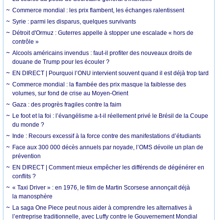
Commerce mondial : les prix flambent, les échanges ralentissent
Syrie : parmi les disparus, quelques survivants
Détroit d'Ormuz : Guterres appelle à stopper une escalade « hors de
contrôle »
Alcools américains invendus : faut-il profiter des nouveaux droits de
douane de Trump pour les écouler ?
EN DIRECT | Pourquoi l’ONU intervient souvent quand il est déjà trop tard
Commerce mondial : la flambée des prix masque la faiblesse des
volumes, sur fond de crise au Moyen-Orient
Gaza : des progrès fragiles contre la faim
Le foot et la foi : l’évangélisme a-t-il réellement privé le Brésil de la Coupe
du monde ?
Inde : Recours excessif à la force contre des manifestations d’étudiants
Face aux 300 000 décès annuels par noyade, l’OMS dévoile un plan de
prévention
EN DIRECT | Comment mieux empêcher les différends de dégénérer en
conflits ?
« Taxi Driver » : en 1976, le film de Martin Scorsese annonçait déjà
la manosphère
La saga One Piece peut nous aider à comprendre les alternatives à
l’entreprise traditionnelle, avec Luffy contre le Gouvernement Mondial