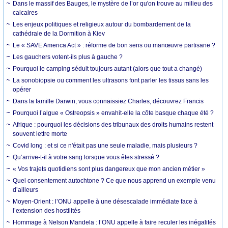
Dans le massif des Bauges, le mystère de l’or qu'on trouve au milieu des
calcaires
Les enjeux politiques et religieux autour du bombardement de la
cathédrale de la Dormition à Kiev
Le « SAVE America Act » : réforme de bon sens ou manœuvre partisane ?
Les gauchers votent-ils plus à gauche ?
Pourquoi le camping séduit toujours autant (alors que tout a changé)
La sonobiopsie ou comment les ultrasons font parler les tissus sans les
opérer
Dans la famille Darwin, vous connaissiez Charles, découvrez Francis
Pourquoi l’algue « Ostreopsis » envahit-elle la côte basque chaque été ?
Afrique : pourquoi les décisions des tribunaux des droits humains restent
souvent lettre morte
Covid long : et si ce n'était pas une seule maladie, mais plusieurs ?
Qu’arrive-t-il à votre sang lorsque vous êtes stressé ?
« Vos trajets quotidiens sont plus dangereux que mon ancien métier »
Quel consentement autochtone ? Ce que nous apprend un exemple venu
d’ailleurs
Moyen-Orient : l’ONU appelle à une désescalade immédiate face à
l’extension des hostilités
Hommage à Nelson Mandela : l’ONU appelle à faire reculer les inégalités