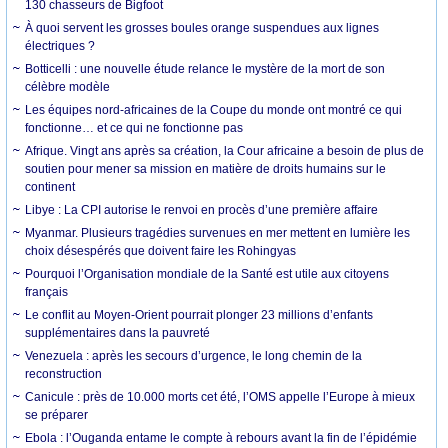
130 chasseurs de Bigfoot
À quoi servent les grosses boules orange suspendues aux lignes
électriques ?
Botticelli : une nouvelle étude relance le mystère de la mort de son
célèbre modèle
Les équipes nord-africaines de la Coupe du monde ont montré ce qui
fonctionne… et ce qui ne fonctionne pas
Afrique. Vingt ans après sa création, la Cour africaine a besoin de plus de
soutien pour mener sa mission en matière de droits humains sur le
continent
Libye : La CPI autorise le renvoi en procès d’une première affaire
Myanmar. Plusieurs tragédies survenues en mer mettent en lumière les
choix désespérés que doivent faire les Rohingyas
Pourquoi l’Organisation mondiale de la Santé est utile aux citoyens
français
Le conflit au Moyen-Orient pourrait plonger 23 millions d’enfants
supplémentaires dans la pauvreté
Venezuela : après les secours d’urgence, le long chemin de la
reconstruction
Canicule : près de 10.000 morts cet été, l’OMS appelle l’Europe à mieux
se préparer
Ebola : l’Ouganda entame le compte à rebours avant la fin de l’épidémie