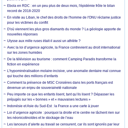
Ebola en RDC : en un peu plus de deux mois, l'épidémie frôle le bilan
record de 2018-2020
En visite au Liban, le chef des droits de l'homme de l'ONU réclame justice
pour les victimes du conflit
D'où viennent les plus gros diamants du monde ? La géologie apporte de
nouvelles réponses
Ulysse aux mille ruses était-il aussi un athlète ?
Avec la loi d’urgence agricole, la France contrevient au droit international
sur les zones humides
De la télévision au tourisme : comment Camping Paradis transforme la
fiction en expérience
L’hypominéralisation molaire-incisive, une anomalie dentaire mal connue
qui touche des millions d’enfants
Comment la présence de MSC Croisières dans les ports français est
devenue un enjeu de souveraineté nationale
Peu importe ce que les enfants lisent, tant qu’ils lisent ? Dépasser les
préjugés sur les « bonnes » et « mauvaises lectures »
Indonésie et Asie du Sud-Est : la France a une carte à jouer
Loi d’urgence agricole : pourquoi la droite et le centre ne lâchent rien sur
les néonicotinoïdes et le stockage de l’eau
Les lanceurs d’alerte au travail se censurent, car ils sont ignorés par leur