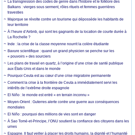
La transgression des codes de genre dans l'histoire et le folklore des
Balkans : vierges sous serment, rôles rituels et femmes guerrières
travesties
Majorque se révolte contre un tourisme qui dépossède les habitants de
leur territoire
À l’heure d’Airbnb, qui sont les gagnants de la location de courte durée à
La Rochelle ?
Inde : la crise de la classe moyenne nourrit la colère étudiante
Bavure scientifique : quand un grand physicien se penche sur les
« pouvoirs » des sourciers
Les plans de travail en quartz, à l’origine d’une crise de santé publique
aux États-Unis et dans le monde
Pourquoi Ceuta est au cœur d’une crise migratoire permanente
Comment la crise à la frontière de Ceuta a immédiatement servi les
intérêts de l’extrême droite espagnole
El Niño : le monde est entré « en terrain inconnu »
Moyen-Orient : Guterres alerte contre une guerre aux conséquences
mondiales
El Niño : pourquoi des millions de vies sont en danger
À Sao Tomé-et-Principe, l’ONU soutient la confiance des citoyens dans les
urnes
Espagne. Il faut veiller à placer les droits humains, la dignité et l’humanité