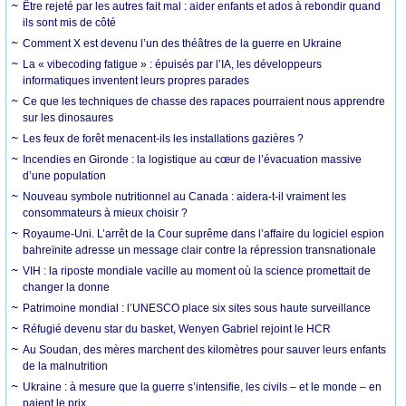
Être rejeté par les autres fait mal : aider enfants et ados à rebondir quand
ils sont mis de côté
Comment X est devenu l’un des théâtres de la guerre en Ukraine
La « vibecoding fatigue » : épuisés par l’IA, les développeurs
informatiques inventent leurs propres parades
Ce que les techniques de chasse des rapaces pourraient nous apprendre
sur les dinosaures
Les feux de forêt menacent-ils les installations gazières ?
Incendies en Gironde : la logistique au cœur de l’évacuation massive
d’une population
Nouveau symbole nutritionnel au Canada : aidera-t-il vraiment les
consommateurs à mieux choisir ?
Royaume-Uni. L’arrêt de la Cour suprême dans l’affaire du logiciel espion
bahreïnite adresse un message clair contre la répression transnationale
VIH : la riposte mondiale vacille au moment où la science promettait de
changer la donne
Patrimoine mondial : l’UNESCO place six sites sous haute surveillance
Réfugié devenu star du basket, Wenyen Gabriel rejoint le HCR
Au Soudan, des mères marchent des kilomètres pour sauver leurs enfants
de la malnutrition
Ukraine : à mesure que la guerre s’intensifie, les civils – et le monde – en
paient le prix