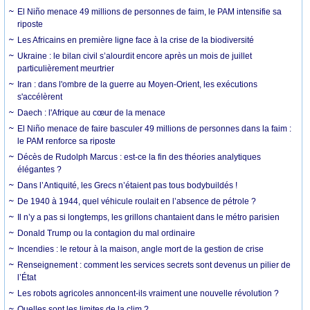
El Niño menace 49 millions de personnes de faim, le PAM intensifie sa
riposte
Les Africains en première ligne face à la crise de la biodiversité
Ukraine : le bilan civil s’alourdit encore après un mois de juillet
particulièrement meurtrier
Iran : dans l'ombre de la guerre au Moyen-Orient, les exécutions
s'accélèrent
Daech : l'Afrique au cœur de la menace
El Niño menace de faire basculer 49 millions de personnes dans la faim :
le PAM renforce sa riposte
Décès de Rudolph Marcus : est-ce la fin des théories analytiques
élégantes ?
Dans l’Antiquité, les Grecs n’étaient pas tous bodybuildés !
De 1940 à 1944, quel véhicule roulait en l’absence de pétrole ?
Il n’y a pas si longtemps, les grillons chantaient dans le métro parisien
Donald Trump ou la contagion du mal ordinaire
Incendies : le retour à la maison, angle mort de la gestion de crise
Renseignement : comment les services secrets sont devenus un pilier de
l’État
Les robots agricoles annoncent-ils vraiment une nouvelle révolution ?
Quelles sont les limites de la clim ?