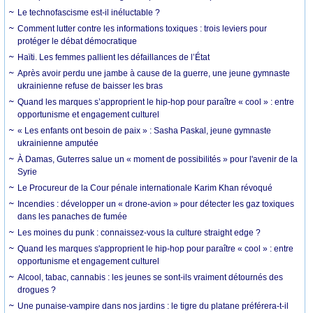
Le technofascisme est-il inéluctable ?
Comment lutter contre les informations toxiques : trois leviers pour
protéger le débat démocratique
Haïti. Les femmes pallient les défaillances de l’État
Après avoir perdu une jambe à cause de la guerre, une jeune gymnaste
ukrainienne refuse de baisser les bras
Quand les marques s’approprient le hip-hop pour paraître « cool » : entre
opportunisme et engagement culturel
« Les enfants ont besoin de paix » : Sasha Paskal, jeune gymnaste
ukrainienne amputée
À Damas, Guterres salue un « moment de possibilités » pour l'avenir de la
Syrie
Le Procureur de la Cour pénale internationale Karim Khan révoqué
Incendies : développer un « drone-avion » pour détecter les gaz toxiques
dans les panaches de fumée
Les moines du punk : connaissez-vous la culture straight edge ?
Quand les marques s'approprient le hip-hop pour paraître « cool » : entre
opportunisme et engagement culturel
Alcool, tabac, cannabis : les jeunes se sont-ils vraiment détournés des
drogues ?
Une punaise-vampire dans nos jardins : le tigre du platane préférera-t-il