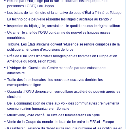
Refusé par l'État, exigé par la rue : le tournant historique pour les
personnes LGBTQ+ au Japon
Les éclats de la mémoire et la tentative de coup d'État à Trinité-et-Tobago
La technologie peut-elle résoudre les litiges d'arbitrage au kendo ?
Inspection du hijab, gifle, arrestation : le quotidien sous le régime taliban
Ukraine : le chef de l’ONU condamne de nouvelles frappes russes
meurtrières
Tribune. Les États africains doivent refuser de se rendre complices de la
politique américaine d’expulsions de force
Près de 6 millions d'hectares ravagés par les flammes en Europe et en
Amérique du Nord, selon l'ONU
L’Afrique de l’Ouest et du Centre menacée par une catastrophe
alimentaire
Traite des êtres humains : les nouveaux esclaves derrière les
escroqueries en ligne
Ouganda : l’ONU dénonce un verrouillage accéléré du pouvoir après les
élections
De la communication de crise aux voix des communautés : réinventer la
communication humanitaire en Somalie
Mieux vivre, vivre caché : la lutte des femmes trans en Syrie
Vente de la Coupe du monde : le bras de fer entre la FIFA et l’Europe
Kazakhstan : relance du débat sur la sécurité publique et les politiques en