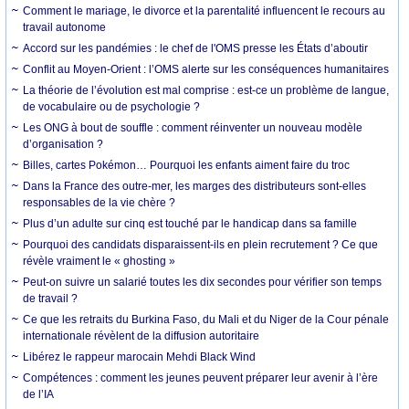
Comment le mariage, le divorce et la parentalité influencent le recours au
travail autonome
Accord sur les pandémies : le chef de l'OMS presse les États d’aboutir
Conflit au Moyen-Orient : l’OMS alerte sur les conséquences humanitaires
La théorie de l’évolution est mal comprise : est-ce un problème de langue,
de vocabulaire ou de psychologie ?
Les ONG à bout de souffle : comment réinventer un nouveau modèle
d’organisation ?
Billes, cartes Pokémon… Pourquoi les enfants aiment faire du troc
Dans la France des outre-mer, les marges des distributeurs sont-elles
responsables de la vie chère ?
Plus d’un adulte sur cinq est touché par le handicap dans sa famille
Pourquoi des candidats disparaissent-ils en plein recrutement ? Ce que
révèle vraiment le « ghosting »
Peut-on suivre un salarié toutes les dix secondes pour vérifier son temps
de travail ?
Ce que les retraits du Burkina Faso, du Mali et du Niger de la Cour pénale
internationale révèlent de la diffusion autoritaire
Libérez le rappeur marocain Mehdi Black Wind
Compétences : comment les jeunes peuvent préparer leur avenir à l’ère
de l’IA