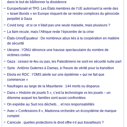
dans le but de bâillonner la dissidence
Europe/Israël et TPO. Les États membres de l’UE autorisant la vente des
« Israel Bonds » en Europe risquent de se rendre complices du génocide
perpétré à Gaza
Covid long : et si ce n’était pas une seule maladie, mais plusieurs ?
La faim recule, mais l’Afrique reste l’épicentre de la crise
États-Unis/Équateur : De nombreux abus liés à la coopération en matière
de sécurité
Ukraine : l’ONU dénonce une hausse spectaculaire du nombre de
victimes civiles
Gaza : cessez-le-feu ou pas, les Palestiniens ne sont en sécurité nulle part
Syrie : António Guterres à Damas, à l'heure de vérité pour la transition
Ebola en RDC : l’OMS alerte sur une épidémie « qui ne fait que
commencer »
Naufrages au large de la Mauritanie : 144 morts ou disparus
Dans « Histoire de jouets 5 », c’est la technologie vs les jouets – un
dilemme auquel les familles sont aussi confrontées
On expédie au Sud nos déchets… et nos responsabilités
Avec « Confessions II », Madonna orchestre un écosystème de marque
complet
Canicule : quelles protections le droit offre-t-il aux travailleurs ?