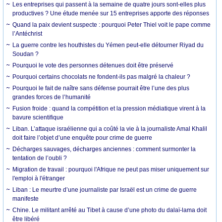
Les entreprises qui passent à la semaine de quatre jours sont-elles plus
productives ? Une étude menée sur 15 entreprises apporte des réponses
Quand la paix devient suspecte : pourquoi Peter Thiel voit le pape comme
l’Antéchrist
La guerre contre les houthistes du Yémen peut-elle détourner Riyad du
Soudan ?
Pourquoi le vote des personnes détenues doit être préservé
Pourquoi certains chocolats ne fondent-ils pas malgré la chaleur ?
Pourquoi le fait de naître sans défense pourrait être l’une des plus
grandes forces de l’humanité
Fusion froide : quand la compétition et la pression médiatique virent à la
bavure scientifique
Liban. L’attaque israélienne qui a coûté la vie à la journaliste Amal Khalil
doit faire l’objet d’une enquête pour crime de guerre
Décharges sauvages, décharges anciennes : comment surmonter la
tentation de l’oubli ?
Migration de travail : pourquoi l'Afrique ne peut pas miser uniquement sur
l'emploi à l'étranger
Liban : Le meurtre d’une journaliste par Israël est un crime de guerre
manifeste
Chine. Le militant arrêté au Tibet à cause d’une photo du dalaï-lama doit
être libéré