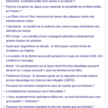
hiérarchie. Comment éviter d’en arriver à un drame ?
Peut-on s’inspirer du Japon pour repenser la durabilité de la filière textile
en France ?
Les États-Unis et l’Iran menacent de mener des attaques contre des
infrastructures civiles
Cisjordanie : la montée de la violence des colons risque d'entraîner des
atrocités de masse
RD Congo : Les activités d’une compagnie pétrolière présentent de
graves risques de pollution
Avant que l'algorithme ne décide : le récit queer comme forme de
résistance au Nigéria
Le numéro 24 du Brésil sera porté pendant la Coupe du monde 2026. Et il
contient un message.
Brésil : Un avertissement sur la façon dont l'IA et les deepfakes peuvent
devenir un « risque excessif » pour les femmes et les filles
Forteresse Europe : le nouveau pacte sur la migration et l'asile réduira
encore davantage les chances des réfugiés LGBTQ+
Pourquoi les hommes mangent-ils plus de viande que les femmes ?
Le totalitarisme numérique est-il inéluctable ?
« Avec seulement trois opérateurs télécoms, ce sera forcément plus cher
qu’à quatre ». Vraiment ?
Pourquoi les hommes mangent ils plus de viande que les femmes ?