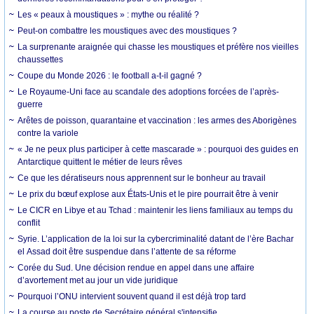
Les « peaux à moustiques » : mythe ou réalité ?
Peut-on combattre les moustiques avec des moustiques ?
La surprenante araignée qui chasse les moustiques et préfère nos vieilles
chaussettes
Coupe du Monde 2026 : le football a-t-il gagné ?
Le Royaume-Uni face au scandale des adoptions forcées de l’après-
guerre
Arêtes de poisson, quarantaine et vaccination : les armes des Aborigènes
contre la variole
« Je ne peux plus participer à cette mascarade » : pourquoi des guides en
Antarctique quittent le métier de leurs rêves
Ce que les dératiseurs nous apprennent sur le bonheur au travail
Le prix du bœuf explose aux États-Unis et le pire pourrait être à venir
Le CICR en Libye et au Tchad : maintenir les liens familiaux au temps du
conflit
Syrie. L’application de la loi sur la cybercriminalité datant de l’ère Bachar
el Assad doit être suspendue dans l’attente de sa réforme
Corée du Sud. Une décision rendue en appel dans une affaire
d’avortement met au jour un vide juridique
Pourquoi l’ONU intervient souvent quand il est déjà trop tard
La course au poste de Secrétaire général s'intensifie