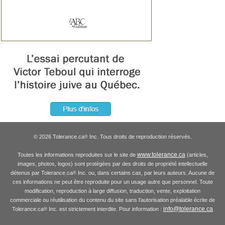
© 2026 Tolerance.ca
Inc. Tous droits de reproduction réservés.
®
www.tolerance.ca
Toutes les informations reproduites sur le site de
(articles,
images, photos, logos) sont protégées par des droits de propriété intellectuelle
détenus par Tolerance.ca
Inc. ou, dans certains cas, par leurs auteurs. Aucune de
®
ces informations ne peut être reproduite pour un usage autre que personnel. Toute
modification, reproduction à large diffusion, traduction, vente, exploitation
commerciale ou réutilisation du contenu du site sans l'autorisation préalable écrite de
info@tolerance.ca
Tolerance.ca
Inc. est strictement interdite. Pour information :
®