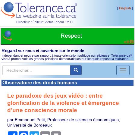
[
]
English
Directeur / Éditeur: Victor Teboul, Ph.D.
Regard
sur nous et ouverture sur le monde
Indépendant et neutre par rapport à toute orientation politique ou religieuse, Tolerance.ca
®
vise à promouvoir les grands principes démocratiques sur lesquels repose la tolérance.
Toggl
naviga
Observatoire des droits humains
Le paradoxe des jeux vidéo : entre
glorification de la violence et émergence
d’une conscience morale
par Emmanuel Petit, Professeur de sciences économiques,
Université de Bordeaux
Partager
Facebook
Twitter
Email
Print