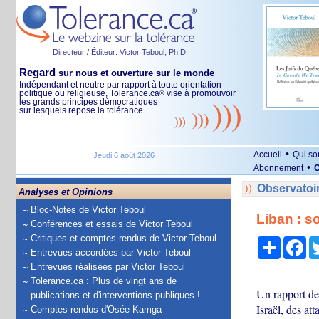
Directeur / Éditeur: Victor Teboul, Ph.D.
Regard
sur nous et ouverture sur le monde
Indépendant et neutre par rapport à toute orientation
politique ou religieuse, Tolerance.ca
vise à promouvoir
®
les grands principes démocratiques
sur lesquels repose la tolérance.
•
Accueil
Qui s
Jeudi 6 août 2026
•
Abonnement
O
Observatoi
Analyses et Opinions
Bloc-Notes de Victor Teboul
Liban : s
Conférences et essais de Victor Teboul
Critiques et comptes rendus de Victor Teboul
Partage
Fa
Entrevues accordées par Victor Teboul
Entrevues réalisées par Victor Teboul
Tolerance.ca : Plus de vingt ans de
Un rapport de
publications et d'interventions publiques !
Israël, des at
Comptes rendus d'Osée Kamga