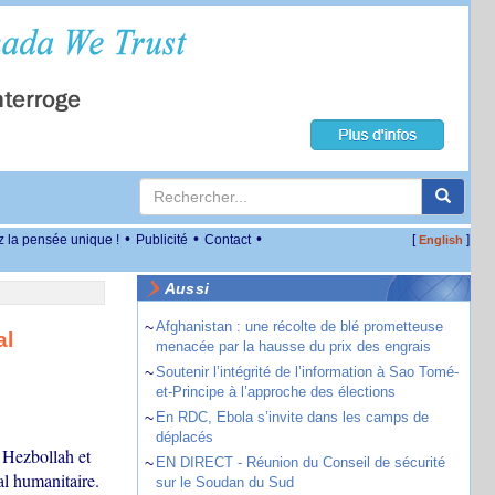
•
•
•
z la pensée unique !
Publicité
Contact
[
]
English
Aussi
~
Afghanistan : une récolte de blé prometteuse
al
menacée par la hausse du prix des engrais
~
Soutenir l’intégrité de l’information à Sao Tomé-
et-Principe à l’approche des élections
~
En RDC, Ebola s’invite dans les camps de
déplacés
 Hezbollah et
~
EN DIRECT - Réunion du Conseil de sécurité
al humanitaire.
sur le Soudan du Sud