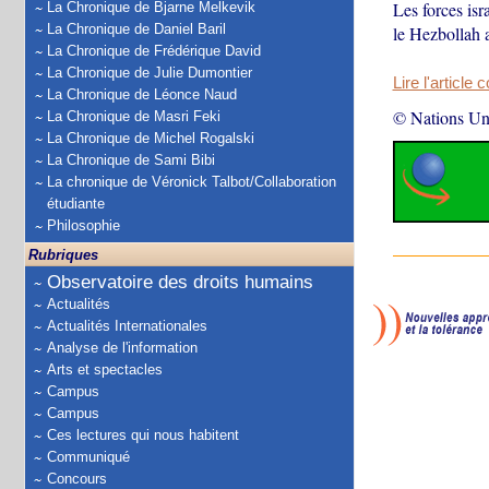
Les forces isr
La Chronique de Bjarne Melkevik
La Chronique de Daniel Baril
le Hezbollah a
La Chronique de Frédérique David
La Chronique de Julie Dumontier
Lire l'article 
La Chronique de Léonce Naud
© Nations Un
La Chronique de Masri Feki
La Chronique de Michel Rogalski
La Chronique de Sami Bibi
La chronique de Véronick Talbot/Collaboration
étudiante
Philosophie
Rubriques
Observatoire des droits humains
Actualités
Actualités Internationales
Analyse de l'information
Arts et spectacles
Campus
Campus
Ces lectures qui nous habitent
Communiqué
Concours