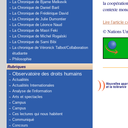
La Chronique de Bjarne Melkevik
la coopération
La Chronique de Daniel Baril
contexte mond
La Chronique de Frédérique David
La Chronique de Julie Dumontier
Lire l'article 
La Chronique de Léonce Naud
La Chronique de Masri Feki
© Nations Un
La Chronique de Michel Rogalski
La Chronique de Sami Bibi
La chronique de Véronick Talbot/Collaboration
étudiante
Philosophie
Rubriques
Observatoire des droits humains
Actualités
Actualités Internationales
Analyse de l'information
Arts et spectacles
Campus
Campus
Ces lectures qui nous habitent
Communiqué
Concours