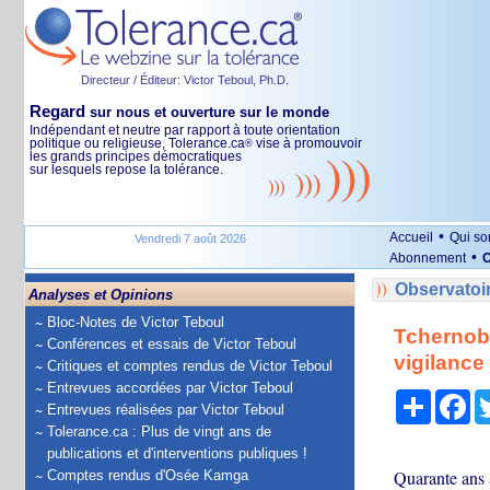
Directeur / Éditeur: Victor Teboul, Ph.D.
Regard
sur nous et ouverture sur le monde
Indépendant et neutre par rapport à toute orientation
politique ou religieuse, Tolerance.ca
vise à promouvoir
®
les grands principes démocratiques
sur lesquels repose la tolérance.
•
Accueil
Qui s
Vendredi 7 août 2026
•
Abonnement
O
Observatoi
Analyses et Opinions
Bloc-Notes de Victor Teboul
Tchernoby
Conférences et essais de Victor Teboul
vigilance
Critiques et comptes rendus de Victor Teboul
Entrevues accordées par Victor Teboul
Partage
Fa
Entrevues réalisées par Victor Teboul
Tolerance.ca : Plus de vingt ans de
publications et d'interventions publiques !
Quarante ans a
Comptes rendus d'Osée Kamga