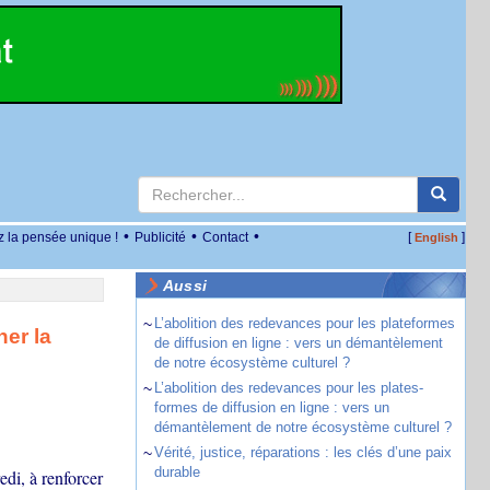
•
•
•
z la pensée unique !
Publicité
Contact
[
]
English
Aussi
~
L’abolition des redevances pour les plateformes
her la
de diffusion en ligne : vers un démantèlement
de notre écosystème culturel ?
~
L’abolition des redevances pour les plates-
formes de diffusion en ligne : vers un
démantèlement de notre écosystème culturel ?
~
Vérité, justice, réparations : les clés d’une paix
durable
di, à renforcer