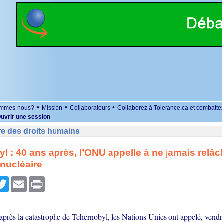
•
•
•
ommes-nous?
Mission
Collaborateurs
Collaborez à Tolerance.ca et combatte
uvrir une session
re des droits humains
l : 40 ans après, l’ONU appelle à ne jamais relâc
 nucléaire
r
cebook
Twitter
Email
Print
près la catastrophe de Tchernobyl, les Nations Unies ont appelé, vendre