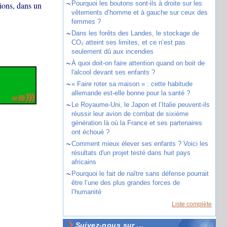
~
Pourquoi les boutons sont-ils à droite sur les
sions, dans un
vêtements d’homme et à gauche sur ceux des
femmes ?
~
Dans les forêts des Landes, le stockage de
CO₂ atteint ses limites, et ce n’est pas
seulement dû aux incendies
~
À quoi doit-on faire attention quand on boit de
l'alcool devant ses enfants ?
~
« Faire roter sa maison » : cette habitude
allemande est-elle bonne pour la santé ?
~
Le Royaume-Uni, le Japon et l’Italie peuvent-ils
réussir leur avion de combat de sixième
génération là où la France et ses partenaires
ont échoué ?
~
Comment mieux élever ses enfants ? Voici les
résultats d'un projet testé dans huit pays
africains
~
Pourquoi le fait de naître sans défense pourrait
être l’une des plus grandes forces de
l’humanité
Liste complète
Suivez-nous sur ...