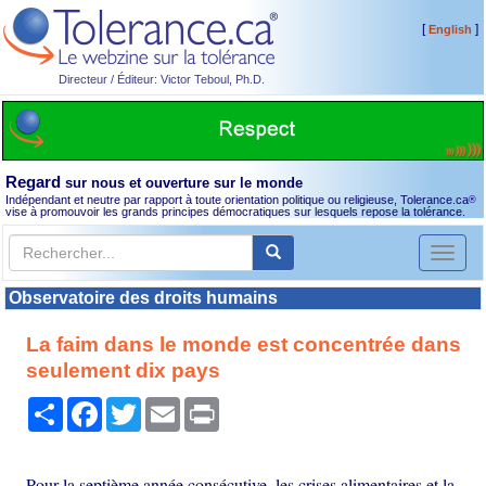
[
]
English
Directeur / Éditeur: Victor Teboul, Ph.D.
Regard
sur nous et ouverture sur le monde
Indépendant et neutre par rapport à toute orientation politique ou religieuse, Tolerance.ca
®
vise à promouvoir les grands principes démocratiques sur lesquels repose la tolérance.
Toggl
naviga
Observatoire des droits humains
La faim dans le monde est concentrée dans
seulement dix pays
Partager
Facebook
Twitter
Email
Print
Pour la septième année consécutive, les crises alimentaires et la