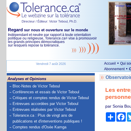
Directeur / Éditeur: Victor Teboul, Ph.D.
Regard
sur nous et ouverture sur le monde
Indépendant et neutre par rapport à toute orientation
politique ou religieuse, Tolerance.ca
vise à promouvoir
®
les grands principes démocratiques
sur lesquels repose la tolérance.
•
Accueil
Qui s
Vendredi 7 août 2026
•
Abonnement
O
Observatoi
Analyses et Opinions
Bloc-Notes de Victor Teboul
Les entre
Conférences et essais de Victor Teboul
personne 
Critiques et comptes rendus de Victor Teboul
Entrevues accordées par Victor Teboul
par Sonia Bo
Entrevues réalisées par Victor Teboul
Partage
Fa
Tolerance.ca : Plus de vingt ans de
publications et d'interventions publiques !
Comptes rendus d'Osée Kamga