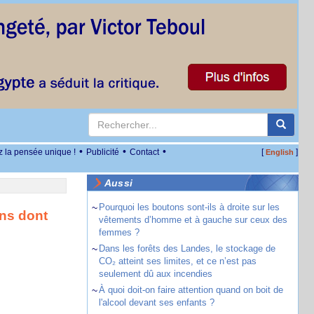
•
•
•
z la pensée unique !
Publicité
Contact
[
]
English
Aussi
~
Pourquoi les boutons sont-ils à droite sur les
ons dont
vêtements d’homme et à gauche sur ceux des
femmes ?
~
Dans les forêts des Landes, le stockage de
CO₂ atteint ses limites, et ce n’est pas
seulement dû aux incendies
~
À quoi doit-on faire attention quand on boit de
l'alcool devant ses enfants ?