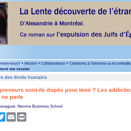
•
•
•
ommes-nous?
Mission
Collaborateurs
Collaborez à Tolerance.ca et combatte
uvrir une session
re des droits humains
preneurs sont‑ils dopés pour tenir ? Les addicti
ne parle
ussaguet, Neoma Business School
r
cebook
Twitter
Email
Print