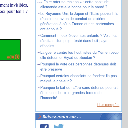
~
« Faire roter sa maison » : cette habitude
ment invisibles,
allemande est-elle bonne pour la santé ?
oix pour tenir ?
~
Le Royaume-Uni, le Japon et l’Italie peuvent-ils
réussir leur avion de combat de sixième
génération là où la France et ses partenaires
ont échoué ?
~
Comment mieux élever ses enfants ? Voici les
résultats d'un projet testé dans huit pays
africains
~
La guerre contre les houthistes du Yémen peut-
elle détourner Riyad du Soudan ?
~
Pourquoi le vote des personnes détenues doit
être préservé
~
Pourquoi certains chocolats ne fondent-ils pas
malgré la chaleur ?
~
Pourquoi le fait de naître sans défense pourrait
être l’une des plus grandes forces de
l’humanité
Liste complète
Suivez-nous sur ...