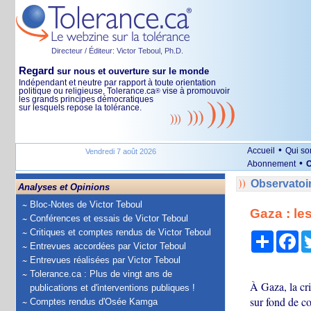
Directeur / Éditeur: Victor Teboul, Ph.D.
Regard
sur nous et ouverture sur le monde
Indépendant et neutre par rapport à toute orientation
politique ou religieuse, Tolerance.ca
vise à promouvoir
®
les grands principes démocratiques
sur lesquels repose la tolérance.
•
Accueil
Qui s
Vendredi 7 août 2026
•
Abonnement
O
Observatoi
Analyses et Opinions
Bloc-Notes de Victor Teboul
Gaza : le
Conférences et essais de Victor Teboul
Critiques et comptes rendus de Victor Teboul
Partage
Fa
Entrevues accordées par Victor Teboul
Entrevues réalisées par Victor Teboul
Tolerance.ca : Plus de vingt ans de
À Gaza, la cri
publications et d'interventions publiques !
sur fond de co
Comptes rendus d'Osée Kamga