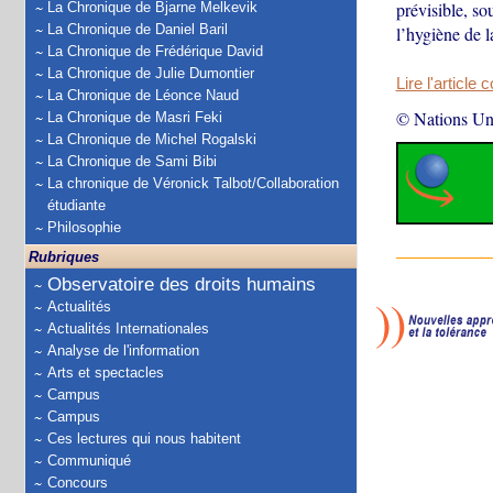
prévisible, sou
La Chronique de Bjarne Melkevik
La Chronique de Daniel Baril
l’hygiène de l
La Chronique de Frédérique David
La Chronique de Julie Dumontier
Lire l'article 
La Chronique de Léonce Naud
© Nations Un
La Chronique de Masri Feki
La Chronique de Michel Rogalski
La Chronique de Sami Bibi
La chronique de Véronick Talbot/Collaboration
étudiante
Philosophie
Rubriques
Observatoire des droits humains
Actualités
Actualités Internationales
Analyse de l'information
Arts et spectacles
Campus
Campus
Ces lectures qui nous habitent
Communiqué
Concours