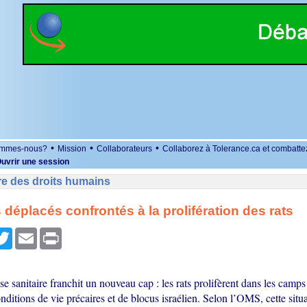
•
•
•
ommes-nous?
Mission
Collaborateurs
Collaborez à Tolerance.ca et combatte
uvrir une session
re des droits humains
s déplacés confrontés à la prolifération des rats
r
cebook
Twitter
Email
Print
se sanitaire franchit un nouveau cap : les rats prolifèrent dans les camps
nditions de vie précaires et de blocus israélien. Selon l’OMS, cette situ