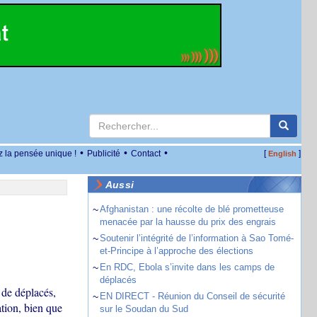
•
•
•
z la pensée unique !
Publicité
Contact
[
]
English
Aussi
~
Afghanistan : une récolte de blé prometteuse
menacée par la hausse du prix des engrais
~
Soutenir l’intégrité de l’information à Sao Tomé-
et-Principe à l’approche des élections
~
En RDC, Ebola s’invite dans les camps de
déplacés
 de déplacés,
~
EN DIRECT - Réunion du Conseil de sécurité
ation, bien que
sur le Soudan du Sud