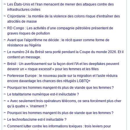
Les États-Unis et l’Iran menacent de mener des attaques contre des
infrastructures civiles
Cisjordanie : la montée de la violence des colons risque d'entraîner des
atrocités de masse
RD Congo : Les activités d’une compagnie pétrolière présentent de
graves risques de pollution
Avant que l'algorithme ne décide : le récit queer comme forme de
résistance au Nigéria
Le numéro 24 du Brésil sera porté pendant la Coupe du monde 2026. Et il
contient un message.
Brésil : Un avertissement sur la façon dont l'IA et les deepfakes peuvent
devenir un « risque excessif » pour les femmes et les filles
Forteresse Europe : le nouveau pacte sur la migration et l'asile réduira
encore davantage les chances des réfugiés LGBTQ+
Pourquoi les hommes mangent-ils plus de viande que les femmes ?
Le totalitarisme numérique est-il inéluctable ?
« Avec seulement trois opérateurs télécoms, ce sera forcément plus cher
qu’à quatre ». Vraiment ?
Pourquoi les hommes mangent ils plus de viande que les femmes ?
Le technofascisme est-il inéluctable ?
Comment lutter contre les informations toxiques : trois leviers pour