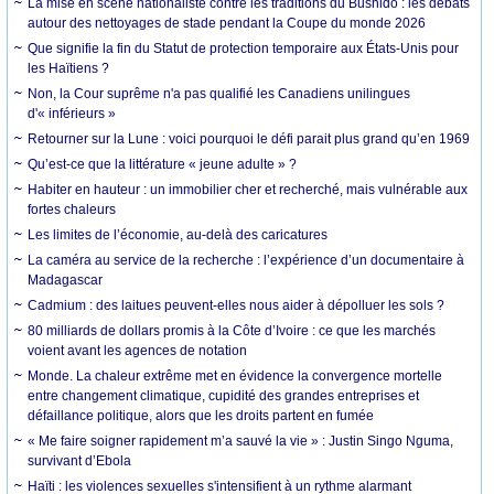
La mise en scène nationaliste contre les traditions du Bushido : les débats
autour des nettoyages de stade pendant la Coupe du monde 2026
Que signifie la fin du Statut de protection temporaire aux États-Unis pour
les Haïtiens ?
Non, la Cour suprême n'a pas qualifié les Canadiens unilingues
d'« inférieurs »
Retourner sur la Lune : voici pourquoi le défi parait plus grand qu’en 1969
Qu’est-ce que la littérature « jeune adulte » ?
Habiter en hauteur : un immobilier cher et recherché, mais vulnérable aux
fortes chaleurs
Les limites de l’économie, au-delà des caricatures
La caméra au service de la recherche : l’expérience d’un documentaire à
Madagascar
Cadmium : des laitues peuvent-elles nous aider à dépolluer les sols ?
80 milliards de dollars promis à la Côte d’Ivoire : ce que les marchés
voient avant les agences de notation
Monde. La chaleur extrême met en évidence la convergence mortelle
entre changement climatique, cupidité des grandes entreprises et
défaillance politique, alors que les droits partent en fumée
« Me faire soigner rapidement m’a sauvé la vie » : Justin Singo Nguma,
survivant d’Ebola
Haïti : les violences sexuelles s'intensifient à un rythme alarmant