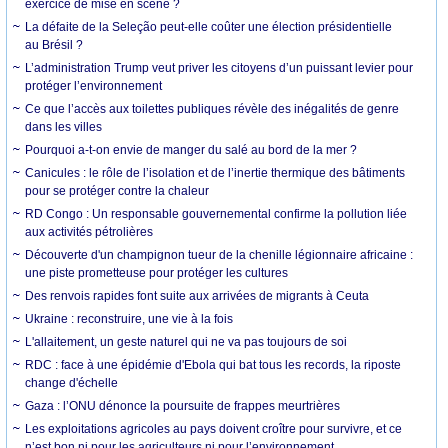
exercice de mise en scène ?
La défaite de la Seleção peut-elle coûter une élection présidentielle
au Brésil ?
L’administration Trump veut priver les citoyens d’un puissant levier pour
protéger l’environnement
Ce que l’accès aux toilettes publiques révèle des inégalités de genre
dans les villes
Pourquoi a-t-on envie de manger du salé au bord de la mer ?
Canicules : le rôle de l’isolation et de l’inertie thermique des bâtiments
pour se protéger contre la chaleur
RD Congo : Un responsable gouvernemental confirme la pollution liée
aux activités pétrolières
Découverte d'un champignon tueur de la chenille légionnaire africaine :
une piste prometteuse pour protéger les cultures
Des renvois rapides font suite aux arrivées de migrants à Ceuta
Ukraine : reconstruire, une vie à la fois
L'allaitement, un geste naturel qui ne va pas toujours de soi
RDC : face à une épidémie d'Ebola qui bat tous les records, la riposte
change d'échelle
Gaza : l’ONU dénonce la poursuite de frappes meurtrières
Les exploitations agricoles au pays doivent croître pour survivre, et ce
n’est bon ni pour les agriculteurs ni pour l’environnement