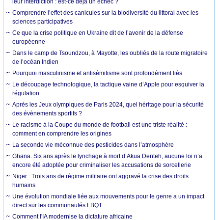
leur interdiction : est-ce déjà un échec ?
Comprendre l’effet des canicules sur la biodiversité du littoral avec les
sciences participatives
Ce que la crise politique en Ukraine dit de l’avenir de la défense
européenne
Dans le camp de Tsoundzou, à Mayotte, les oubliés de la route migratoire
de l’océan Indien
Pourquoi masculinisme et antisémitisme sont profondément liés
Le découpage technologique, la tactique vaine d’Apple pour esquiver la
régulation
Après les Jeux olympiques de Paris 2024, quel héritage pour la sécurité
des évènements sportifs ?
Le racisme à la Coupe du monde de football est une triste réalité :
comment en comprendre les origines
La seconde vie méconnue des pesticides dans l’atmosphère
Ghana. Six ans après le lynchage à mort d’Akua Denteh, aucune loi n’a
encore été adoptée pour criminaliser les accusations de sorcellerie
Niger : Trois ans de régime militaire ont aggravé la crise des droits
humains
Une évolution mondiale liée aux mouvements pour le genre a un impact
direct sur les communautés LBQT
Comment l'IA modernise la dictature africaine