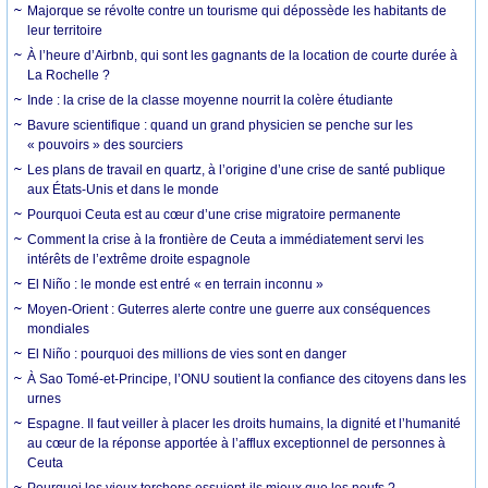
Majorque se révolte contre un tourisme qui dépossède les habitants de
leur territoire
À l’heure d’Airbnb, qui sont les gagnants de la location de courte durée à
La Rochelle ?
Inde : la crise de la classe moyenne nourrit la colère étudiante
Bavure scientifique : quand un grand physicien se penche sur les
« pouvoirs » des sourciers
Les plans de travail en quartz, à l’origine d’une crise de santé publique
aux États-Unis et dans le monde
Pourquoi Ceuta est au cœur d’une crise migratoire permanente
Comment la crise à la frontière de Ceuta a immédiatement servi les
intérêts de l’extrême droite espagnole
El Niño : le monde est entré « en terrain inconnu »
Moyen-Orient : Guterres alerte contre une guerre aux conséquences
mondiales
El Niño : pourquoi des millions de vies sont en danger
À Sao Tomé-et-Principe, l’ONU soutient la confiance des citoyens dans les
urnes
Espagne. Il faut veiller à placer les droits humains, la dignité et l’humanité
au cœur de la réponse apportée à l’afflux exceptionnel de personnes à
Ceuta
Pourquoi les vieux torchons essuient-ils mieux que les neufs ?