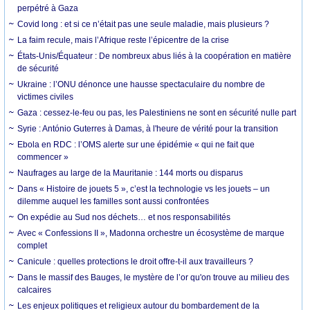
perpétré à Gaza
Covid long : et si ce n’était pas une seule maladie, mais plusieurs ?
La faim recule, mais l’Afrique reste l’épicentre de la crise
États-Unis/Équateur : De nombreux abus liés à la coopération en matière
de sécurité
Ukraine : l’ONU dénonce une hausse spectaculaire du nombre de
victimes civiles
Gaza : cessez-le-feu ou pas, les Palestiniens ne sont en sécurité nulle part
Syrie : António Guterres à Damas, à l'heure de vérité pour la transition
Ebola en RDC : l’OMS alerte sur une épidémie « qui ne fait que
commencer »
Naufrages au large de la Mauritanie : 144 morts ou disparus
Dans « Histoire de jouets 5 », c’est la technologie vs les jouets – un
dilemme auquel les familles sont aussi confrontées
On expédie au Sud nos déchets… et nos responsabilités
Avec « Confessions II », Madonna orchestre un écosystème de marque
complet
Canicule : quelles protections le droit offre-t-il aux travailleurs ?
Dans le massif des Bauges, le mystère de l’or qu'on trouve au milieu des
calcaires
Les enjeux politiques et religieux autour du bombardement de la