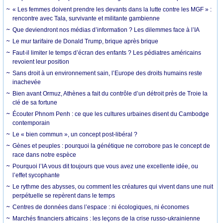
« Les femmes doivent prendre les devants dans la lutte contre les MGF » :
rencontre avec Tala, survivante et militante gambienne
Que deviendront nos médias d’information ? Les dilemmes face à l’IA
Le mur tarifaire de Donald Trump, brique après brique
Faut-il limiter le temps d’écran des enfants ? Les pédiatres américains
revoient leur position
Sans droit à un environnement sain, l’Europe des droits humains reste
inachevée
Bien avant Ormuz, Athènes a fait du contrôle d’un détroit près de Troie la
clé de sa fortune
Écouter Phnom Penh : ce que les cultures urbaines disent du Cambodge
contemporain
Le « bien commun », un concept post-libéral ?
Gènes et peuples : pourquoi la génétique ne corrobore pas le concept de
race dans notre espèce
Pourquoi l’IA vous dit toujours que vous avez une excellente idée, ou
l’effet sycophante
Le rythme des abysses, ou comment les créatures qui vivent dans une nuit
perpétuelle se repèrent dans le temps
Centres de données dans l’espace : ni écologiques, ni économes
Marchés financiers africains : les leçons de la crise russo-ukrainienne