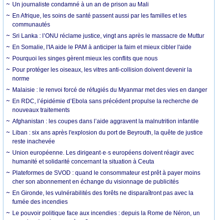
Un journaliste condamné à un an de prison au Mali
En Afrique, les soins de santé passent aussi par les familles et les
communautés
Sri Lanka : l’ONU réclame justice, vingt ans après le massacre de Muttur
En Somalie, l'IA aide le PAM à anticiper la faim et mieux cibler l'aide
Pourquoi les singes gèrent mieux les conflits que nous
Pour protéger les oiseaux, les vitres anti-collision doivent devenir la
norme
Malaisie : le renvoi forcé de réfugiés du Myanmar met des vies en danger
En RDC, l’épidémie d’Ebola sans précédent propulse la recherche de
nouveaux traitements
Afghanistan : les coupes dans l’aide aggravent la malnutrition infantile
Liban : six ans après l'explosion du port de Beyrouth, la quête de justice
reste inachevée
Union européenne. Les dirigeant·e·s européens doivent réagir avec
humanité et solidarité concernant la situation à Ceuta
Plateformes de SVOD : quand le consommateur est prêt à payer moins
cher son abonnement en échange du visionnage de publicités
En Gironde, les vulnérabilités des forêts ne disparaîtront pas avec la
fumée des incendies
Le pouvoir politique face aux incendies : depuis la Rome de Néron, un