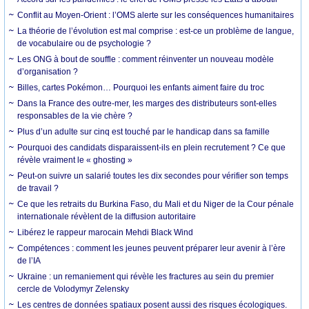
Conflit au Moyen-Orient : l’OMS alerte sur les conséquences humanitaires
La théorie de l’évolution est mal comprise : est-ce un problème de langue,
de vocabulaire ou de psychologie ?
Les ONG à bout de souffle : comment réinventer un nouveau modèle
d’organisation ?
Billes, cartes Pokémon… Pourquoi les enfants aiment faire du troc
Dans la France des outre-mer, les marges des distributeurs sont-elles
responsables de la vie chère ?
Plus d’un adulte sur cinq est touché par le handicap dans sa famille
Pourquoi des candidats disparaissent-ils en plein recrutement ? Ce que
révèle vraiment le « ghosting »
Peut-on suivre un salarié toutes les dix secondes pour vérifier son temps
de travail ?
Ce que les retraits du Burkina Faso, du Mali et du Niger de la Cour pénale
internationale révèlent de la diffusion autoritaire
Libérez le rappeur marocain Mehdi Black Wind
Compétences : comment les jeunes peuvent préparer leur avenir à l’ère
de l’IA
Ukraine : un remaniement qui révèle les fractures au sein du premier
cercle de Volodymyr Zelensky
Les centres de données spatiaux posent aussi des risques écologiques.