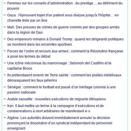
Femmes sur les conseils d’administration : du prestige… au détriment du
pouvoir
Gaza : l'éprouvant trajet d'un patient sous dialyse jusqu'à l'hôpital… en
charrette tirée par un âne
Mali. Des preuves de crimes de guerre commis par des groupes armés
dans la région de Gao
Des empereurs romains à Donald Trump : quand les dirigeants politiques
se montrent dans les enceintes sportives
Forces de l’ordre et recours aux armes : comment la Révolution française
a posé les termes du débat
Une icône méconnue du marronnage : Selomoh del Castilho et le
capitaine Broos
Ils prétendaient revenir de Terre sainte : comment les poètes médiévaux
démasquaient les faux pèlerins
Sénégal : comment le football est passé d’un héritage colonial à une
passion nationale
Arabie saoudite : nouvelles exécutions de migrants éthiopiens
Iran. Il faut mettre un terme à la campagne d’exécutions et de
condamnations à mort arbitraires de manifestant·e·s
Algérie. Les autorités doivent immédiatement annuler la décision
prononçant la dissolution d’un syndicat indépendant du personnel
enseignant