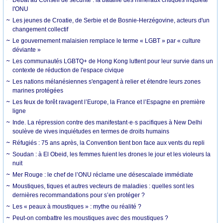
l'ONU
Les jeunes de Croatie, de Serbie et de Bosnie-Herzégovine, acteurs d'un
changement collectif
Le gouvernement malaisien remplace le terme « LGBT » par « culture
déviante »
Les communautés LGBTQ+ de Hong Kong luttent pour leur survie dans un
contexte de réduction de l'espace civique
Les nations mélanésiennes s'engagent à relier et étendre leurs zones
marines protégées
Les feux de forêt ravagent l’Europe, la France et l’Espagne en première
ligne
Inde. La répression contre des manifestant·e·s pacifiques à New Delhi
soulève de vives inquiétudes en termes de droits humains
Réfugiés : 75 ans après, la Convention tient bon face aux vents du repli
Soudan : à El Obeid, les femmes fuient les drones le jour et les violeurs la
nuit
Mer Rouge : le chef de l’ONU réclame une désescalade immédiate
Moustiques, tiques et autres vecteurs de maladies : quelles sont les
dernières recommandations pour s’en protéger ?
Les « peaux à moustiques » : mythe ou réalité ?
Peut-on combattre les moustiques avec des moustiques ?