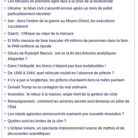
Les Africains en première ligne face à la crise de la biodiversité
Ukraine : le bilan civil s’alourdit encore après un mois de juillet
particulièrement meurtrier
Iran : dans l'ombre de la guerre au Moyen-Orient, les exécutions
s'accélèrent
Daech : l'Afrique au cœur de la menace
El Niño menace de faire basculer 49 millions de personnes dans la faim :
le PAM renforce sa riposte
Décès de Rudolph Marcus : est-ce la fin des théories analytiques
élégantes ?
Dans l’Antiquité, les Grecs n’étaient pas tous bodybuildés !
De 1940 à 1944, quel véhicule roulait en l’absence de pétrole ?
Il n’y a pas si longtemps, les grillons chantaient dans le métro parisien
Donald Trump ou la contagion du mal ordinaire
Incendies : le retour à la maison, angle mort de la gestion de crise
Renseignement : comment les services secrets sont devenus un pilier de
l’État
Les robots agricoles annoncent-ils vraiment une nouvelle révolution ?
Quelles sont les limites de la clim ?
L’éclipse solaire, un spectacle impressionnant source de mythes et de
découvertes scientifiques