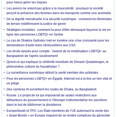
pour mieux gérer les risques
Les avions ne volent pas grâce à la masculinité : pourquoi la société
perçoit la présence des femmes dans les transports comme une anomalie
De la dignité menstruelle à la sécurité numérique : comment les féministes
de terrain redéfinissent la justice de genre
Stratégies invisibles : comment la peur d'être démasqué façonne la vie en
ligne des personnes LGBTQ+ en Serbie
Le cas de Shakira Galíndez met en lumière une crise croissante pour les
demandeurs d'asile trans vénézuéliens aux USA
Les droits laissés pour compte : l'avenir de la mobilisation LGBTQI+ au
Bangladesh de l'après-soulèvement
Qu'est-ce qui explique la célébrité mondiale de Dimash Qudaibergen, le
phénomène culturel du Kazakhstan ?
La surveillance numérique détruit la santé mentale des activistes
Pour les personnes LGBTQ+ en Égypte, Internet est à la fois un lien vital et
un piège
Des caméras IA surveillent les routes de Dhaka, au Bangladesh
Russie. Le projet de loi qui imposerait de vastes restrictions aux
détracteurs du gouvernement à l’étranger instrumentalise les sanctions
dans le but de bâillonner la dissidence
Europe/Israël et TPO. Les États membres de l’UE autorisant la vente des
« Israel Bonds » en Europe risquent de se rendre complices du génocide