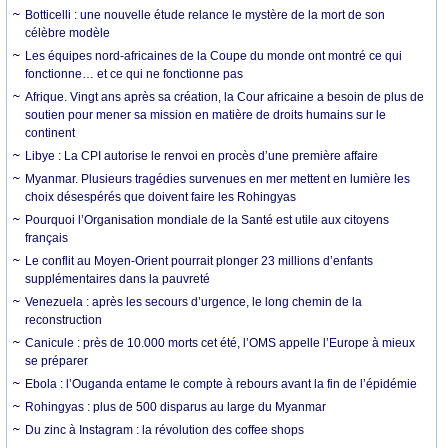
Botticelli : une nouvelle étude relance le mystère de la mort de son
célèbre modèle
Les équipes nord-africaines de la Coupe du monde ont montré ce qui
fonctionne… et ce qui ne fonctionne pas
Afrique. Vingt ans après sa création, la Cour africaine a besoin de plus de
soutien pour mener sa mission en matière de droits humains sur le
continent
Libye : La CPI autorise le renvoi en procès d’une première affaire
Myanmar. Plusieurs tragédies survenues en mer mettent en lumière les
choix désespérés que doivent faire les Rohingyas
Pourquoi l’Organisation mondiale de la Santé est utile aux citoyens
français
Le conflit au Moyen-Orient pourrait plonger 23 millions d’enfants
supplémentaires dans la pauvreté
Venezuela : après les secours d’urgence, le long chemin de la
reconstruction
Canicule : près de 10.000 morts cet été, l’OMS appelle l’Europe à mieux
se préparer
Ebola : l’Ouganda entame le compte à rebours avant la fin de l’épidémie
Rohingyas : plus de 500 disparus au large du Myanmar
Du zinc à Instagram : la révolution des coffee shops