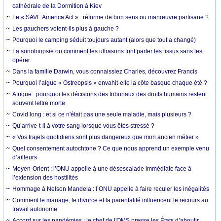
cathédrale de la Dormition à Kiev
Le « SAVE America Act » : réforme de bon sens ou manœuvre partisane ?
Les gauchers votent-ils plus à gauche ?
Pourquoi le camping séduit toujours autant (alors que tout a changé)
La sonobiopsie ou comment les ultrasons font parler les tissus sans les
opérer
Dans la famille Darwin, vous connaissiez Charles, découvrez Francis
Pourquoi l’algue « Ostreopsis » envahit-elle la côte basque chaque été ?
Afrique : pourquoi les décisions des tribunaux des droits humains restent
souvent lettre morte
Covid long : et si ce n'était pas une seule maladie, mais plusieurs ?
Qu’arrive-t-il à votre sang lorsque vous êtes stressé ?
« Vos trajets quotidiens sont plus dangereux que mon ancien métier »
Quel consentement autochtone ? Ce que nous apprend un exemple venu
d’ailleurs
Moyen-Orient : l’ONU appelle à une désescalade immédiate face à
l’extension des hostilités
Hommage à Nelson Mandela : l’ONU appelle à faire reculer les inégalités
Comment le mariage, le divorce et la parentalité influencent le recours au
travail autonome
Accord sur les pandémies : le chef de l'OMS presse les États d’aboutir