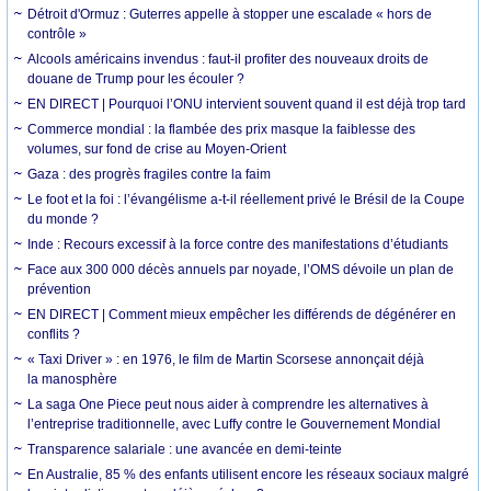
Détroit d'Ormuz : Guterres appelle à stopper une escalade « hors de
contrôle »
Alcools américains invendus : faut-il profiter des nouveaux droits de
douane de Trump pour les écouler ?
EN DIRECT | Pourquoi l’ONU intervient souvent quand il est déjà trop tard
Commerce mondial : la flambée des prix masque la faiblesse des
volumes, sur fond de crise au Moyen-Orient
Gaza : des progrès fragiles contre la faim
Le foot et la foi : l’évangélisme a-t-il réellement privé le Brésil de la Coupe
du monde ?
Inde : Recours excessif à la force contre des manifestations d’étudiants
Face aux 300 000 décès annuels par noyade, l’OMS dévoile un plan de
prévention
EN DIRECT | Comment mieux empêcher les différends de dégénérer en
conflits ?
« Taxi Driver » : en 1976, le film de Martin Scorsese annonçait déjà
la manosphère
La saga One Piece peut nous aider à comprendre les alternatives à
l’entreprise traditionnelle, avec Luffy contre le Gouvernement Mondial
Transparence salariale : une avancée en demi-teinte
En Australie, 85 % des enfants utilisent encore les réseaux sociaux malgré