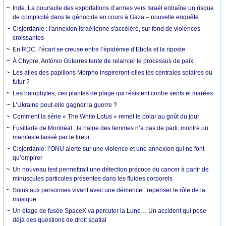
Inde. La poursuite des exportations d’armes vers Israël entraîne un risque
de complicité dans le génocide en cours à Gaza – nouvelle enquête
Cisjordanie : l'annexion israélienne s'accélère, sur fond de violences
croissantes
En RDC, l’écart se creuse entre l’épidémie d’Ebola et la riposte
À Chypre, António Guterres tente de relancer le processus de paix
Les ailes des papillons Morpho inspireront-elles les centrales solaires du
futur ?
Les halophytes, ces plantes de plage qui résistent contre vents et marées
L’Ukraine peut-elle gagner la guerre ?
Comment la série « The White Lotus » remet le polar au goût du jour
Fusillade de Montréal : la haine des femmes n’a pas de parti, montre un
manifeste laissé par le tireur
Cisjordanie: l’ONU alerte sur une violence et une annexion qui ne font
qu’empirer
Un nouveau test permettrait une détection précoce du cancer à partir de
minuscules particules présentes dans les fluides corporels
Soins aux personnes vivant avec une démence : repenser le rôle de la
musique
Un étage de fusée SpaceX va percuter la Lune… Un accident qui pose
déjà des questions de droit spatial