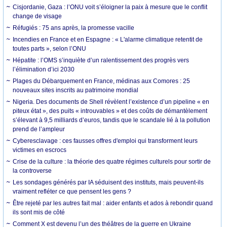
Cisjordanie, Gaza : l’ONU voit s’éloigner la paix à mesure que le conflit
change de visage
Réfugiés : 75 ans après, la promesse vacille
Incendies en France et en Espagne : « L'alarme climatique retentit de
toutes parts », selon l’ONU
Hépatite : l’OMS s’inquiète d’un ralentissement des progrès vers
l’élimination d’ici 2030
Plages du Débarquement en France, médinas aux Comores : 25
nouveaux sites inscrits au patrimoine mondial
Nigeria. Des documents de Shell révèlent l’existence d’un pipeline « en
piteux état », des puits « introuvables » et des coûts de démantèlement
s’élevant à 9,5 milliards d’euros, tandis que le scandale lié à la pollution
prend de l’ampleur
Cyberesclavage : ces fausses offres d'emploi qui transforment leurs
victimes en escrocs
Crise de la culture : la théorie des quatre régimes culturels pour sortir de
la controverse
Les sondages générés par IA séduisent des instituts, mais peuvent-ils
vraiment refléter ce que pensent les gens ?
Être rejeté par les autres fait mal : aider enfants et ados à rebondir quand
ils sont mis de côté
Comment X est devenu l’un des théâtres de la guerre en Ukraine