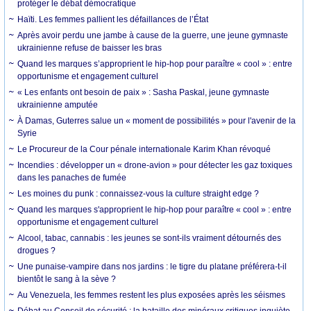
protéger le débat démocratique
Haïti. Les femmes pallient les défaillances de l’État
Après avoir perdu une jambe à cause de la guerre, une jeune gymnaste
ukrainienne refuse de baisser les bras
Quand les marques s’approprient le hip-hop pour paraître « cool » : entre
opportunisme et engagement culturel
« Les enfants ont besoin de paix » : Sasha Paskal, jeune gymnaste
ukrainienne amputée
À Damas, Guterres salue un « moment de possibilités » pour l'avenir de la
Syrie
Le Procureur de la Cour pénale internationale Karim Khan révoqué
Incendies : développer un « drone-avion » pour détecter les gaz toxiques
dans les panaches de fumée
Les moines du punk : connaissez-vous la culture straight edge ?
Quand les marques s'approprient le hip-hop pour paraître « cool » : entre
opportunisme et engagement culturel
Alcool, tabac, cannabis : les jeunes se sont-ils vraiment détournés des
drogues ?
Une punaise-vampire dans nos jardins : le tigre du platane préférera-t-il
bientôt le sang à la sève ?
Au Venezuela, les femmes restent les plus exposées après les séismes
Débat au Conseil de sécurité : la bataille des minéraux critiques inquiète