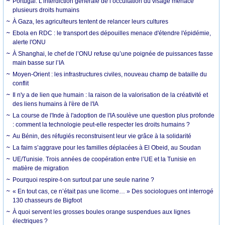
Portugal. L’interdiction générale de l’occultation du visage menace
plusieurs droits humains
À Gaza, les agriculteurs tentent de relancer leurs cultures
Ebola en RDC : le transport des dépouilles menace d'étendre l'épidémie,
alerte l'ONU
À Shanghai, le chef de l’ONU refuse qu’une poignée de puissances fasse
main basse sur l’IA
Moyen-Orient : les infrastructures civiles, nouveau champ de bataille du
conflit
Il n'y a de lien que humain : la raison de la valorisation de la créativité et
des liens humains à l'ère de l'IA
La course de l'Inde à l'adoption de l'IA soulève une question plus profonde
: comment la technologie peut-elle respecter les droits humains ?
Au Bénin, des réfugiés reconstruisent leur vie grâce à la solidarité
La faim s’aggrave pour les familles déplacées à El Obeid, au Soudan
UE/Tunisie. Trois années de coopération entre l’UE et la Tunisie en
matière de migration
Pourquoi respire-t-on surtout par une seule narine ?
« En tout cas, ce n’était pas une licorne… » Des sociologues ont interrogé
130 chasseurs de Bigfoot
À quoi servent les grosses boules orange suspendues aux lignes
électriques ?