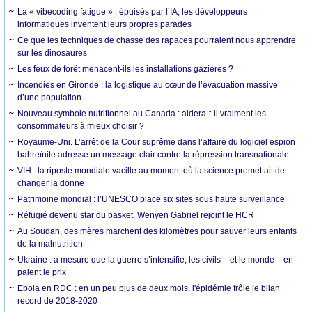
La « vibecoding fatigue » : épuisés par l’IA, les développeurs
informatiques inventent leurs propres parades
Ce que les techniques de chasse des rapaces pourraient nous apprendre
sur les dinosaures
Les feux de forêt menacent-ils les installations gazières ?
Incendies en Gironde : la logistique au cœur de l’évacuation massive
d’une population
Nouveau symbole nutritionnel au Canada : aidera-t-il vraiment les
consommateurs à mieux choisir ?
Royaume-Uni. L’arrêt de la Cour suprême dans l’affaire du logiciel espion
bahreïnite adresse un message clair contre la répression transnationale
VIH : la riposte mondiale vacille au moment où la science promettait de
changer la donne
Patrimoine mondial : l’UNESCO place six sites sous haute surveillance
Réfugié devenu star du basket, Wenyen Gabriel rejoint le HCR
Au Soudan, des mères marchent des kilomètres pour sauver leurs enfants
de la malnutrition
Ukraine : à mesure que la guerre s’intensifie, les civils – et le monde – en
paient le prix
Ebola en RDC : en un peu plus de deux mois, l'épidémie frôle le bilan
record de 2018-2020