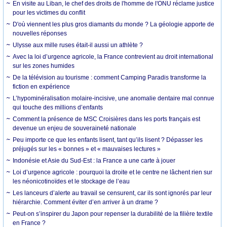
En visite au Liban, le chef des droits de l'homme de l'ONU réclame justice
pour les victimes du conflit
D'où viennent les plus gros diamants du monde ? La géologie apporte de
nouvelles réponses
Ulysse aux mille ruses était-il aussi un athlète ?
Avec la loi d’urgence agricole, la France contrevient au droit international
sur les zones humides
De la télévision au tourisme : comment Camping Paradis transforme la
fiction en expérience
L’hypominéralisation molaire-incisive, une anomalie dentaire mal connue
qui touche des millions d’enfants
Comment la présence de MSC Croisières dans les ports français est
devenue un enjeu de souveraineté nationale
Peu importe ce que les enfants lisent, tant qu’ils lisent ? Dépasser les
préjugés sur les « bonnes » et « mauvaises lectures »
Indonésie et Asie du Sud-Est : la France a une carte à jouer
Loi d’urgence agricole : pourquoi la droite et le centre ne lâchent rien sur
les néonicotinoïdes et le stockage de l’eau
Les lanceurs d’alerte au travail se censurent, car ils sont ignorés par leur
hiérarchie. Comment éviter d’en arriver à un drame ?
Peut-on s’inspirer du Japon pour repenser la durabilité de la filière textile
en France ?