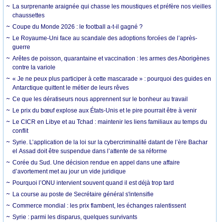
La surprenante araignée qui chasse les moustiques et préfère nos vieilles
chaussettes
Coupe du Monde 2026 : le football a-t-il gagné ?
Le Royaume-Uni face au scandale des adoptions forcées de l’après-
guerre
Arêtes de poisson, quarantaine et vaccination : les armes des Aborigènes
contre la variole
« Je ne peux plus participer à cette mascarade » : pourquoi des guides en
Antarctique quittent le métier de leurs rêves
Ce que les dératiseurs nous apprennent sur le bonheur au travail
Le prix du bœuf explose aux États-Unis et le pire pourrait être à venir
Le CICR en Libye et au Tchad : maintenir les liens familiaux au temps du
conflit
Syrie. L’application de la loi sur la cybercriminalité datant de l’ère Bachar
el Assad doit être suspendue dans l’attente de sa réforme
Corée du Sud. Une décision rendue en appel dans une affaire
d’avortement met au jour un vide juridique
Pourquoi l’ONU intervient souvent quand il est déjà trop tard
La course au poste de Secrétaire général s'intensifie
Commerce mondial : les prix flambent, les échanges ralentissent
Syrie : parmi les disparus, quelques survivants