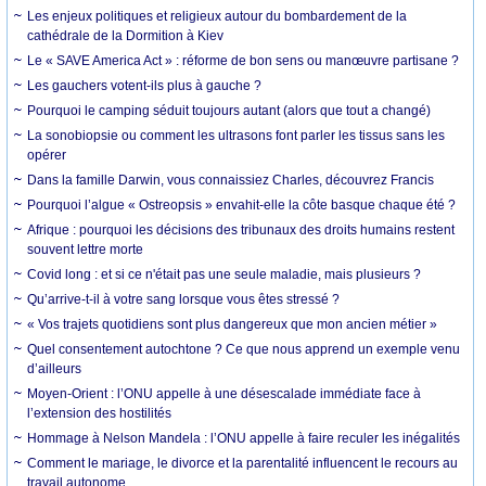
Les enjeux politiques et religieux autour du bombardement de la
cathédrale de la Dormition à Kiev
Le « SAVE America Act » : réforme de bon sens ou manœuvre partisane ?
Les gauchers votent-ils plus à gauche ?
Pourquoi le camping séduit toujours autant (alors que tout a changé)
La sonobiopsie ou comment les ultrasons font parler les tissus sans les
opérer
Dans la famille Darwin, vous connaissiez Charles, découvrez Francis
Pourquoi l’algue « Ostreopsis » envahit-elle la côte basque chaque été ?
Afrique : pourquoi les décisions des tribunaux des droits humains restent
souvent lettre morte
Covid long : et si ce n'était pas une seule maladie, mais plusieurs ?
Qu’arrive-t-il à votre sang lorsque vous êtes stressé ?
« Vos trajets quotidiens sont plus dangereux que mon ancien métier »
Quel consentement autochtone ? Ce que nous apprend un exemple venu
d’ailleurs
Moyen-Orient : l’ONU appelle à une désescalade immédiate face à
l’extension des hostilités
Hommage à Nelson Mandela : l’ONU appelle à faire reculer les inégalités
Comment le mariage, le divorce et la parentalité influencent le recours au
travail autonome