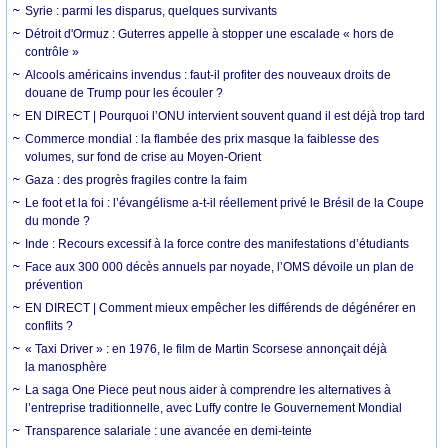
Syrie : parmi les disparus, quelques survivants
Détroit d'Ormuz : Guterres appelle à stopper une escalade « hors de
contrôle »
Alcools américains invendus : faut-il profiter des nouveaux droits de
douane de Trump pour les écouler ?
EN DIRECT | Pourquoi l’ONU intervient souvent quand il est déjà trop tard
Commerce mondial : la flambée des prix masque la faiblesse des
volumes, sur fond de crise au Moyen-Orient
Gaza : des progrès fragiles contre la faim
Le foot et la foi : l’évangélisme a-t-il réellement privé le Brésil de la Coupe
du monde ?
Inde : Recours excessif à la force contre des manifestations d’étudiants
Face aux 300 000 décès annuels par noyade, l’OMS dévoile un plan de
prévention
EN DIRECT | Comment mieux empêcher les différends de dégénérer en
conflits ?
« Taxi Driver » : en 1976, le film de Martin Scorsese annonçait déjà
la manosphère
La saga One Piece peut nous aider à comprendre les alternatives à
l’entreprise traditionnelle, avec Luffy contre le Gouvernement Mondial
Transparence salariale : une avancée en demi-teinte