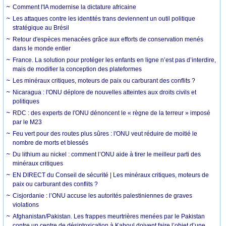
Comment l'IA modernise la dictature africaine
Les attaques contre les identités trans deviennent un outil politique
stratégique au Brésil
Retour d'espèces menacées grâce aux efforts de conservation menés
dans le monde entier
France. La solution pour protéger les enfants en ligne n’est pas d’interdire,
mais de modifier la conception des plateformes
Les minéraux critiques, moteurs de paix ou carburant des conflits ?
Nicaragua : l'ONU déplore de nouvelles atteintes aux droits civils et
politiques
RDC : des experts de l'ONU dénoncent le « règne de la terreur » imposé
par le M23
Feu vert pour des routes plus sûres : l'ONU veut réduire de moitié le
nombre de morts et blessés
Du lithium au nickel : comment l’ONU aide à tirer le meilleur parti des
minéraux critiques
EN DIRECT du Conseil de sécurité | Les minéraux critiques, moteurs de
paix ou carburant des conflits ?
Cisjordanie : l’ONU accuse les autorités palestiniennes de graves
violations
Afghanistan/Pakistan. Les frappes meurtrières menées par le Pakistan
contre un centre de désintoxication à Kaboul doivent faire l’objet d’une