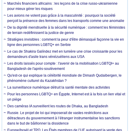
Marchés financiers africains : les leçons de la crise russo-ukrainienne
pour mieux gérer les risques
Les avions ne volent pas grâce à la masculinité : pourquoi la société
perçoit la présence des femmes dans les transports comme une anomalie
De la dignité menstruelle à la sécurité numérique : comment les féministes
de terrain redéfinissent la justice de genre
Stratégies invisibles : comment la peur d'être démasqué façonne la vie en
ligne des personnes LGBTQ+ en Serbie
Le cas de Shakira Galíndez met en lumière une crise croissante pour les
demandeurs d'asile trans vénézuéliens aux USA
Les droits laissés pour compte : l'avenir de la mobilisation LGBTQI+ au
Bangladesh de l'après-soulèvement
Qu'est-ce qui explique la célébrité mondiale de Dimash Qudaibergen, le
phénomène culturel du Kazakhstan ?
La surveillance numérique détruit la santé mentale des activistes
Pour les personnes LGBTQ+ en Égypte, Internet est à la fois un lien vital et
un piège
Des caméras IA surveillent les routes de Dhaka, au Bangladesh
Russie. Le projet de loi qui imposerait de vastes restrictions aux
détracteurs du gouvernement à l’étranger instrumentalise les sanctions
dans le but de bâillonner la dissidence
Europe/Israël et TPO. Les États membres de l’UE autorisant la vente des