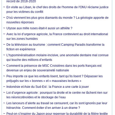
record de 2018-2020
En visite au Liban, le chef des droits de l'homme de l'ONU réclame justice
pour les victimes du conflit
D'où viennent les plus gros diamants du monde ? La géologie apporte de
nouvelles réponses
Ulysse aux mille ruses était-il aussi un athlète ?
Avec la loi d’urgence agricole, la France contrevient au droit international
sur les zones humides
De la télévision au tourisme : comment Camping Paradis transforme la
fiction en expérience
L’hypominéralisation molaire-incisive, une anomalie dentaire mal connue
qui touche des millions d’enfants
Comment la présence de MSC Croisières dans les ports français est
devenue un enjeu de souveraineté nationale
Peu importe ce que les enfants lisent, tant qu’ils lisent ? Dépasser les
préjugés sur les « bonnes » et « mauvaises lectures »
Indonésie et Asie du Sud-Est : la France a une carte à jouer
Loi d’urgence agricole : pourquoi la droite et le centre ne lâchent rien sur
les néonicotinoïdes et le stockage de l’eau
Les lanceurs d’alerte au travail se censurent, car ils sont ignorés par leur
hiérarchie. Comment éviter d’en arriver à un drame ?
Peut-on s’inspirer du Japon pour repenser la durabilité de la filière textile