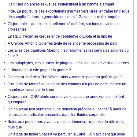
Haïti : les violences sexuelles s'intensifient à un rythme alarmant
Inde. La poursuite des exportations d’armes vers Israël entraîne un risque
de complicité dans le génocide en cours à Gaza – nouvelle enquête
Cisjordanie : l'annexion israélienne s'accélère, sur fond de violences
croissantes
En RDC, l’écart se creuse entre l’épidémie d’Ebola et la riposte
À Chypre, António Guterres tente de relancer le processus de paix
Les ailes des papillons Morpho inspireront-elles les centrales solaires du
futur ?
Les halophytes, ces plantes de plage qui résistent contre vents et marées
L’Ukraine peut-elle gagner la guerre ?
Comment la série « The White Lotus » remet le polar au goût du jour
Fusillade de Montréal : la haine des femmes n’a pas de parti, montre un
manifeste laissé par le tireur
Cisjordanie: l’ONU alerte sur une violence et une annexion qui ne font
qu’empirer
Un nouveau test permettrait une détection précoce du cancer à partir de
minuscules particules présentes dans les fluides corporels
Soins aux personnes vivant avec une démence : repenser le rôle de la
musique
Un étage de fusée SpaceX va percuter la Lune… Un accident qui pose