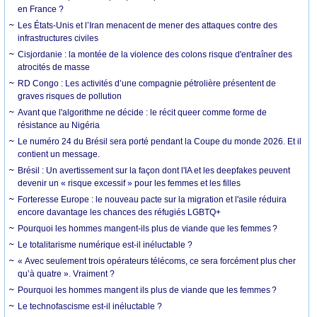
en France ?
Les États-Unis et l’Iran menacent de mener des attaques contre des
infrastructures civiles
Cisjordanie : la montée de la violence des colons risque d'entraîner des
atrocités de masse
RD Congo : Les activités d’une compagnie pétrolière présentent de
graves risques de pollution
Avant que l'algorithme ne décide : le récit queer comme forme de
résistance au Nigéria
Le numéro 24 du Brésil sera porté pendant la Coupe du monde 2026. Et il
contient un message.
Brésil : Un avertissement sur la façon dont l'IA et les deepfakes peuvent
devenir un « risque excessif » pour les femmes et les filles
Forteresse Europe : le nouveau pacte sur la migration et l'asile réduira
encore davantage les chances des réfugiés LGBTQ+
Pourquoi les hommes mangent-ils plus de viande que les femmes ?
Le totalitarisme numérique est-il inéluctable ?
« Avec seulement trois opérateurs télécoms, ce sera forcément plus cher
qu’à quatre ». Vraiment ?
Pourquoi les hommes mangent ils plus de viande que les femmes ?
Le technofascisme est-il inéluctable ?