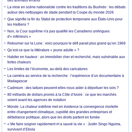
des animaux errants
La mise en scène nationaliste contre les traditions du Bushido : les débats
autour des nettoyages de stade pendant la Coupe du monde 2026
Que signifie la fin du Statut de protection temporaire aux États-Unis pour
les Haïtiens ?
Non, la Cour suprême n'a pas qualifié les Canadiens unilingues
d'« inférieurs »
Retourner sur la Lune : voici pourquoi le défi parait plus grand qu’en 1969
Qu’est-ce que la littérature « jeune adulte » ?
Habiter en hauteur : un immobilier cher et recherché, mais vulnérable aux
fortes chaleurs
Les limites de l’économie, au-delà des caricatures
La caméra au service de la recherche : l’expérience d’un documentaire à
Madagascar
Cadmium : des laitues peuvent-elles nous aider à dépolluer les sols ?
80 milliards de dollars promis à la Côte d’Ivoire : ce que les marchés
voient avant les agences de notation
Monde. La chaleur extrême met en évidence la convergence mortelle
entre changement climatique, cupidité des grandes entreprises et
défaillance politique, alors que les droits partent en fumée
« Me faire soigner rapidement m’a sauvé la vie » : Justin Singo Nguma,
survivant d’Ebola