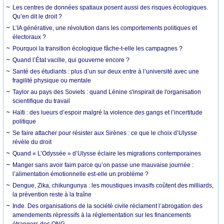
Les centres de données spatiaux posent aussi des risques écologiques.
Qu’en dit le droit ?
L’IA générative, une révolution dans les comportements politiques et
électoraux ?
Pourquoi la transition écologique fâche-t-elle les campagnes ?
Quand l’État vacille, qui gouverne encore ?
Santé des étudiants : plus d’un sur deux entre à l’université avec une
fragilité physique ou mentale
Taylor au pays des Soviets : quand Lénine s'inspirait de l'organisation
scientifique du travail
Haïti : des lueurs d’espoir malgré la violence des gangs et l’incertitude
politique
Se faire attacher pour résister aux Sirènes : ce que le choix d’Ulysse
révèle du droit
Quand « L’Odyssée » d’Ulysse éclaire les migrations contemporaines
Manger sans avoir faim parce qu’on passe une mauvaise journée :
l’alimentation émotionnelle est-elle un problème ?
Dengue, Zika, chikungunya : les moustiques invasifs coûtent des milliards,
la prévention reste à la traîne
Inde. Des organisations de la société civile réclament l’abrogation des
amendements répressifs à la réglementation sur les financements
étrangers des ONG