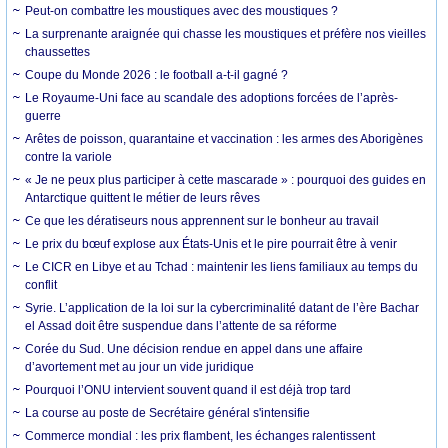
Peut-on combattre les moustiques avec des moustiques ?
La surprenante araignée qui chasse les moustiques et préfère nos vieilles
chaussettes
Coupe du Monde 2026 : le football a-t-il gagné ?
Le Royaume-Uni face au scandale des adoptions forcées de l’après-
guerre
Arêtes de poisson, quarantaine et vaccination : les armes des Aborigènes
contre la variole
« Je ne peux plus participer à cette mascarade » : pourquoi des guides en
Antarctique quittent le métier de leurs rêves
Ce que les dératiseurs nous apprennent sur le bonheur au travail
Le prix du bœuf explose aux États-Unis et le pire pourrait être à venir
Le CICR en Libye et au Tchad : maintenir les liens familiaux au temps du
conflit
Syrie. L’application de la loi sur la cybercriminalité datant de l’ère Bachar
el Assad doit être suspendue dans l’attente de sa réforme
Corée du Sud. Une décision rendue en appel dans une affaire
d’avortement met au jour un vide juridique
Pourquoi l’ONU intervient souvent quand il est déjà trop tard
La course au poste de Secrétaire général s'intensifie
Commerce mondial : les prix flambent, les échanges ralentissent