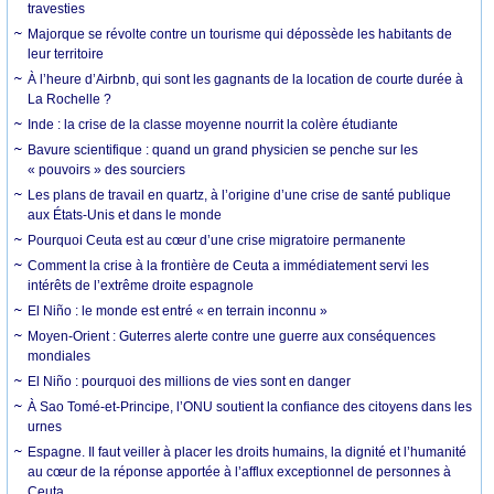
travesties
Majorque se révolte contre un tourisme qui dépossède les habitants de
leur territoire
À l’heure d’Airbnb, qui sont les gagnants de la location de courte durée à
La Rochelle ?
Inde : la crise de la classe moyenne nourrit la colère étudiante
Bavure scientifique : quand un grand physicien se penche sur les
« pouvoirs » des sourciers
Les plans de travail en quartz, à l’origine d’une crise de santé publique
aux États-Unis et dans le monde
Pourquoi Ceuta est au cœur d’une crise migratoire permanente
Comment la crise à la frontière de Ceuta a immédiatement servi les
intérêts de l’extrême droite espagnole
El Niño : le monde est entré « en terrain inconnu »
Moyen-Orient : Guterres alerte contre une guerre aux conséquences
mondiales
El Niño : pourquoi des millions de vies sont en danger
À Sao Tomé-et-Principe, l’ONU soutient la confiance des citoyens dans les
urnes
Espagne. Il faut veiller à placer les droits humains, la dignité et l’humanité
au cœur de la réponse apportée à l’afflux exceptionnel de personnes à
Ceuta