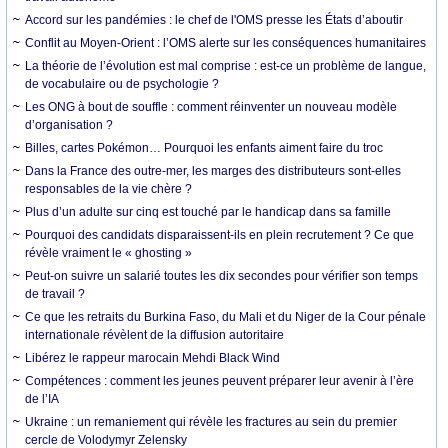
Accord sur les pandémies : le chef de l'OMS presse les États d’aboutir
Conflit au Moyen-Orient : l’OMS alerte sur les conséquences humanitaires
La théorie de l’évolution est mal comprise : est-ce un problème de langue,
de vocabulaire ou de psychologie ?
Les ONG à bout de souffle : comment réinventer un nouveau modèle
d’organisation ?
Billes, cartes Pokémon… Pourquoi les enfants aiment faire du troc
Dans la France des outre-mer, les marges des distributeurs sont-elles
responsables de la vie chère ?
Plus d’un adulte sur cinq est touché par le handicap dans sa famille
Pourquoi des candidats disparaissent-ils en plein recrutement ? Ce que
révèle vraiment le « ghosting »
Peut-on suivre un salarié toutes les dix secondes pour vérifier son temps
de travail ?
Ce que les retraits du Burkina Faso, du Mali et du Niger de la Cour pénale
internationale révèlent de la diffusion autoritaire
Libérez le rappeur marocain Mehdi Black Wind
Compétences : comment les jeunes peuvent préparer leur avenir à l’ère
de l’IA
Ukraine : un remaniement qui révèle les fractures au sein du premier
cercle de Volodymyr Zelensky