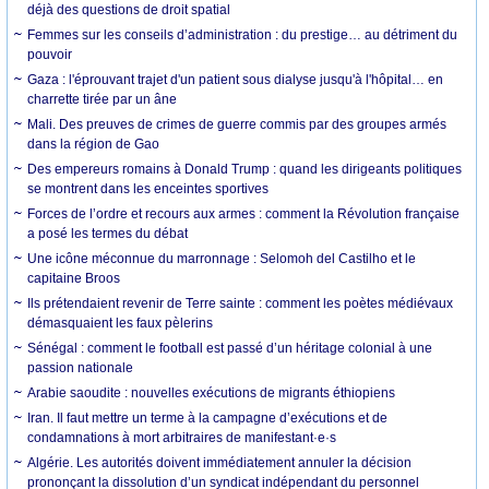
déjà des questions de droit spatial
Femmes sur les conseils d’administration : du prestige… au détriment du
pouvoir
Gaza : l'éprouvant trajet d'un patient sous dialyse jusqu'à l'hôpital… en
charrette tirée par un âne
Mali. Des preuves de crimes de guerre commis par des groupes armés
dans la région de Gao
Des empereurs romains à Donald Trump : quand les dirigeants politiques
se montrent dans les enceintes sportives
Forces de l’ordre et recours aux armes : comment la Révolution française
a posé les termes du débat
Une icône méconnue du marronnage : Selomoh del Castilho et le
capitaine Broos
Ils prétendaient revenir de Terre sainte : comment les poètes médiévaux
démasquaient les faux pèlerins
Sénégal : comment le football est passé d’un héritage colonial à une
passion nationale
Arabie saoudite : nouvelles exécutions de migrants éthiopiens
Iran. Il faut mettre un terme à la campagne d’exécutions et de
condamnations à mort arbitraires de manifestant·e·s
Algérie. Les autorités doivent immédiatement annuler la décision
prononçant la dissolution d’un syndicat indépendant du personnel