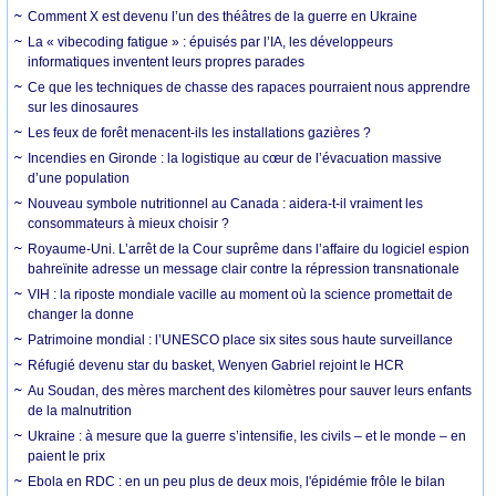
Comment X est devenu l’un des théâtres de la guerre en Ukraine
La « vibecoding fatigue » : épuisés par l’IA, les développeurs
informatiques inventent leurs propres parades
Ce que les techniques de chasse des rapaces pourraient nous apprendre
sur les dinosaures
Les feux de forêt menacent-ils les installations gazières ?
Incendies en Gironde : la logistique au cœur de l’évacuation massive
d’une population
Nouveau symbole nutritionnel au Canada : aidera-t-il vraiment les
consommateurs à mieux choisir ?
Royaume-Uni. L’arrêt de la Cour suprême dans l’affaire du logiciel espion
bahreïnite adresse un message clair contre la répression transnationale
VIH : la riposte mondiale vacille au moment où la science promettait de
changer la donne
Patrimoine mondial : l’UNESCO place six sites sous haute surveillance
Réfugié devenu star du basket, Wenyen Gabriel rejoint le HCR
Au Soudan, des mères marchent des kilomètres pour sauver leurs enfants
de la malnutrition
Ukraine : à mesure que la guerre s’intensifie, les civils – et le monde – en
paient le prix
Ebola en RDC : en un peu plus de deux mois, l'épidémie frôle le bilan