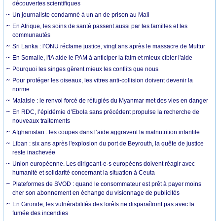
découvertes scientifiques
Un journaliste condamné à un an de prison au Mali
En Afrique, les soins de santé passent aussi par les familles et les
communautés
Sri Lanka : l’ONU réclame justice, vingt ans après le massacre de Muttur
En Somalie, l'IA aide le PAM à anticiper la faim et mieux cibler l'aide
Pourquoi les singes gèrent mieux les conflits que nous
Pour protéger les oiseaux, les vitres anti-collision doivent devenir la
norme
Malaisie : le renvoi forcé de réfugiés du Myanmar met des vies en danger
En RDC, l’épidémie d’Ebola sans précédent propulse la recherche de
nouveaux traitements
Afghanistan : les coupes dans l’aide aggravent la malnutrition infantile
Liban : six ans après l'explosion du port de Beyrouth, la quête de justice
reste inachevée
Union européenne. Les dirigeant·e·s européens doivent réagir avec
humanité et solidarité concernant la situation à Ceuta
Plateformes de SVOD : quand le consommateur est prêt à payer moins
cher son abonnement en échange du visionnage de publicités
En Gironde, les vulnérabilités des forêts ne disparaîtront pas avec la
fumée des incendies