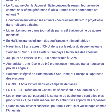
Le Royaume-Uni, le Japon et l’Italie peuvent-ils réussir leur avion de
combat de sixième génération là où la France et ses partenaires ont
échoué ?
Comment mieux élever ses enfants ? Voici les résultats d'un projet testé
dans huit pays africains
Liban : Le meurtre d’une journaliste par Israël était un crime de guerre
manifeste
En Haïti, les gangs infligent des souffrances « inimaginables »
Hiroshima, 81 ans après : l'ONU alerte sur le retour du risque nucléaire
Soudan du Sud : l’ONU alerte sur un pays à la croisée des chemins
300 jours de cessez-le-feu, 300 enfants tués à Gaza
Afghanistan : une récolte de blé prometteuse menacée par la hausse du
prix des engrais
Soutenir l’intégrité de l’information à Sao Tomé-et-Principe à l’approche
des élections
En RDC, Ebola s’invite dans les camps de déplacés
EN DIRECT - Réunion du Conseil de sécurité sur le Soudan du Sud
Les entreprises qui passent à la semaine de quatre jours sont-elles plus
productives ? Une étude menée sur 15 entreprises apporte des réponses
Quand la paix devient suspecte : pourquoi Peter Thiel voit le pape comme
l’Antéchrist