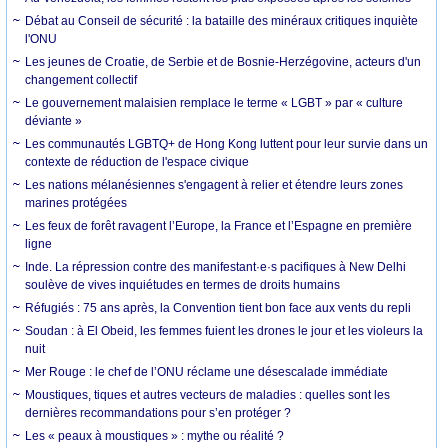
Débat au Conseil de sécurité : la bataille des minéraux critiques inquiète
l'ONU
Les jeunes de Croatie, de Serbie et de Bosnie-Herzégovine, acteurs d'un
changement collectif
Le gouvernement malaisien remplace le terme « LGBT » par « culture
déviante »
Les communautés LGBTQ+ de Hong Kong luttent pour leur survie dans un
contexte de réduction de l'espace civique
Les nations mélanésiennes s'engagent à relier et étendre leurs zones
marines protégées
Les feux de forêt ravagent l’Europe, la France et l’Espagne en première
ligne
Inde. La répression contre des manifestant·e·s pacifiques à New Delhi
soulève de vives inquiétudes en termes de droits humains
Réfugiés : 75 ans après, la Convention tient bon face aux vents du repli
Soudan : à El Obeid, les femmes fuient les drones le jour et les violeurs la
nuit
Mer Rouge : le chef de l’ONU réclame une désescalade immédiate
Moustiques, tiques et autres vecteurs de maladies : quelles sont les
dernières recommandations pour s’en protéger ?
Les « peaux à moustiques » : mythe ou réalité ?