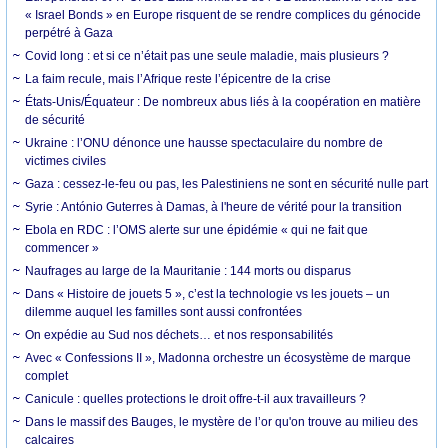
« Israel Bonds » en Europe risquent de se rendre complices du génocide
perpétré à Gaza
Covid long : et si ce n’était pas une seule maladie, mais plusieurs ?
La faim recule, mais l’Afrique reste l’épicentre de la crise
États-Unis/Équateur : De nombreux abus liés à la coopération en matière
de sécurité
Ukraine : l’ONU dénonce une hausse spectaculaire du nombre de
victimes civiles
Gaza : cessez-le-feu ou pas, les Palestiniens ne sont en sécurité nulle part
Syrie : António Guterres à Damas, à l'heure de vérité pour la transition
Ebola en RDC : l’OMS alerte sur une épidémie « qui ne fait que
commencer »
Naufrages au large de la Mauritanie : 144 morts ou disparus
Dans « Histoire de jouets 5 », c’est la technologie vs les jouets – un
dilemme auquel les familles sont aussi confrontées
On expédie au Sud nos déchets… et nos responsabilités
Avec « Confessions II », Madonna orchestre un écosystème de marque
complet
Canicule : quelles protections le droit offre-t-il aux travailleurs ?
Dans le massif des Bauges, le mystère de l’or qu'on trouve au milieu des
calcaires