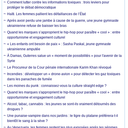
Comment lutter contre les informations toxiques : trois leviers pour
protéger le débat démocratique
Haïti. Les femmes pallient les défaillances de l’État
Après avoir perdu une jambe à cause de la guerre, une jeune gymnaste
ukrainienne refuse de baisser les bras
Quand les marques s’approprient le hip-hop pour paraître « cool » : entre
opportunisme et engagement culturel
« Les enfants ont besoin de paix » : Sasha Paskal, jeune gymnaste
ukrainienne amputée
À Damas, Guterres salue un « moment de possibilités » pour l'avenir de la
Syrie
Le Procureur de la Cour pénale internationale Karim Khan révoqué
Incendies : développer un « drone-avion » pour détecter les gaz toxiques
dans les panaches de fumée
Les moines du punk : connaissez-vous la culture straight edge ?
Quand les marques s'approprient le hip-hop pour paraître « cool » : entre
opportunisme et engagement culturel
Alcool, tabac, cannabis : les jeunes se sont-ils vraiment détournés des
drogues ?
Une punaise-vampire dans nos jardins : le tigre du platane préférera-t-il
bientôt le sang à la sève ?
Au Venezuela, les femmes restent les plus exposées après les séismes