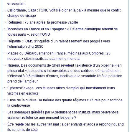
enseignant
Cisjordanie, Gaza : l’ONU voit s’éloigner la paix à mesure que le conflit
change de visage
Réfugiés : 75 ans après, la promesse vacille
Incendies en France et en Espagne : « L'alarme climatique retentit de
toutes parts », selon l’ONU
Hépatite : l’OMS s’inquiète d’un ralentissement des progrès vers
l’élimination d’ici 2030
Plages du Débarquement en France, médinas aux Comores : 25
nouveaux sites inscrits au patrimoine mondial
Nigeria. Des documents de Shell révèlent l’existence d’un pipeline « en
piteux état », des puits « introuvables » et des coûts de démantèlement
s’élevant à 9,5 milliards d’euros, tandis que le scandale lié à la pollution
prend de l’ampleur
Cyberesclavage : ces fausses offres d'emploi qui transforment leurs
victimes en escrocs
Crise de la culture : la théorie des quatre régimes culturels pour sortir de
la controverse
Les sondages générés par IA séduisent des instituts, mais peuvent-ils
vraiment refléter ce que pensent les gens ?
Être rejeté par les autres fait mal : aider enfants et ados à rebondir quand
ils sont mis de côté