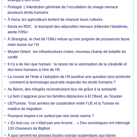
Portugal. L’interdiction générale de l’occultation du visage menace
plusieurs droits humains
À Gaza, les agriculteurs tentent de relancer leurs cultures
Ebola en RDC : le transport des dépouilles menace d'étendre l'épidémie,
alerte l'ONU
À Shanghai, le chef de l’ONU refuse qu’une poignée de puissances fasse
main basse sur l’IA
Moyen-Orient : les infrastructures civiles, nouveau champ de bataille du
conflit
Il n'y a de lien que humain : la raison de la valorisation de la créativité et
des liens humains à l'ère de l'IA
La course de l'Inde à l'adoption de l'IA soulève une question plus profonde
: comment la technologie peut-elle respecter les droits humains ?
Au Bénin, des réfugiés reconstruisent leur vie grâce à la solidarité
La faim s’aggrave pour les familles déplacées à El Obeid, au Soudan
UE/Tunisie. Trois années de coopération entre l’UE et la Tunisie en
matière de migration
Pourquoi respire-t-on surtout par une seule narine ?
« En tout cas, ce n’était pas une licorne… » Des sociologues ont interrogé
130 chasseurs de Bigfoot
À quoi servent les grosses boules orange suspendues aux lignes