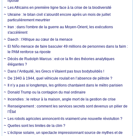
riposte
Les Africains en première ligne face à la crise de la biodiversité
Ukraine : le bilan civil s’alourdit encore après un mois de juillet
particulièrement meurtrier
Iran : dans l'ombre de la guerre au Moyen-Orient, les exécutions
s'accélèrent
Daech : l'Afrique au cœur de la menace
El Niño menace de faire basculer 49 millions de personnes dans la faim :
le PAM renforce sa riposte
Décès de Rudolph Marcus : est-ce la fin des théories analytiques
élégantes ?
Dans l’Antiquité, les Grecs n’étaient pas tous bodybuildés !
De 1940 à 1944, quel véhicule roulait en l’absence de pétrole ?
Il n’y a pas si longtemps, les grillons chantaient dans le métro parisien
Donald Trump ou la contagion du mal ordinaire
Incendies : le retour à la maison, angle mort de la gestion de crise
Renseignement : comment les services secrets sont devenus un pilier de
l’État
Les robots agricoles annoncent-ils vraiment une nouvelle révolution ?
Quelles sont les limites de la clim ?
L’éclipse solaire, un spectacle impressionnant source de mythes et de