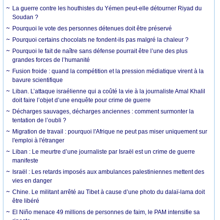
La guerre contre les houthistes du Yémen peut-elle détourner Riyad du
Soudan ?
Pourquoi le vote des personnes détenues doit être préservé
Pourquoi certains chocolats ne fondent-ils pas malgré la chaleur ?
Pourquoi le fait de naître sans défense pourrait être l’une des plus
grandes forces de l’humanité
Fusion froide : quand la compétition et la pression médiatique virent à la
bavure scientifique
Liban. L’attaque israélienne qui a coûté la vie à la journaliste Amal Khalil
doit faire l’objet d’une enquête pour crime de guerre
Décharges sauvages, décharges anciennes : comment surmonter la
tentation de l’oubli ?
Migration de travail : pourquoi l'Afrique ne peut pas miser uniquement sur
l'emploi à l'étranger
Liban : Le meurtre d’une journaliste par Israël est un crime de guerre
manifeste
Israël : Les retards imposés aux ambulances palestiniennes mettent des
vies en danger
Chine. Le militant arrêté au Tibet à cause d’une photo du dalaï-lama doit
être libéré
El Niño menace 49 millions de personnes de faim, le PAM intensifie sa