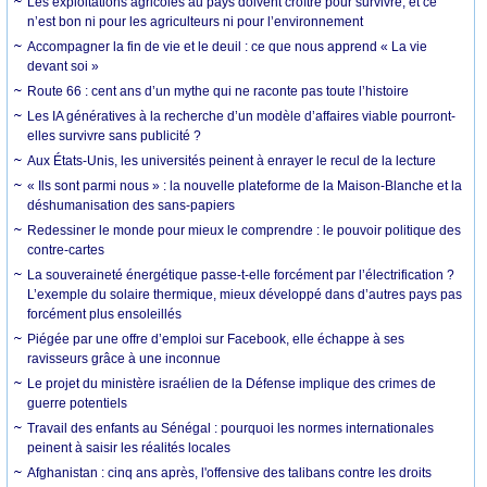
Les exploitations agricoles au pays doivent croître pour survivre, et ce
n’est bon ni pour les agriculteurs ni pour l’environnement
Accompagner la fin de vie et le deuil : ce que nous apprend « La vie
devant soi »
Route 66 : cent ans d’un mythe qui ne raconte pas toute l’histoire
Les IA génératives à la recherche d’un modèle d’affaires viable pourront-
elles survivre sans publicité ?
Aux États-Unis, les universités peinent à enrayer le recul de la lecture
« Ils sont parmi nous » : la nouvelle plateforme de la Maison-Blanche et la
déshumanisation des sans-papiers
Redessiner le monde pour mieux le comprendre : le pouvoir politique des
contre-cartes
La souveraineté énergétique passe-t-elle forcément par l’électrification ?
L’exemple du solaire thermique, mieux développé dans d’autres pays pas
forcément plus ensoleillés
Piégée par une offre d’emploi sur Facebook, elle échappe à ses
ravisseurs grâce à une inconnue
Le projet du ministère israélien de la Défense implique des crimes de
guerre potentiels
Travail des enfants au Sénégal : pourquoi les normes internationales
peinent à saisir les réalités locales
Afghanistan : cinq ans après, l'offensive des talibans contre les droits