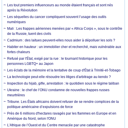
Les tout premiers influenceurs au monde étaient français et sont nés
après la Révolution
Les séquelles du cancer compliquent souvent l’usage des outils
numériques
Mali : Les frappes aériennes menées par « Africa Corps », sous le contrôle
de la Russie, tuent des civils
Cadmium : des laitues peuvent-elles nous aider à dépolluer les sols ?
Habiter en hauteur : un immobilier cher et recherché, mais vulnérable aux
fortes chaleurs
Refusé par l'État, exigé par la rue : le tournant historique pour les
personnes LGBTQ+ au Japon
Les éclats de la mémoire et la tentative de coup d'État à Trinité-et-Tobago
La technologie peut-elle résoudre les litiges d'arbitrage au kendo ?
Inspection du hijab, gifle, arrestation : le quotidien sous le régime taliban
Ukraine : le chef de l’ONU condamne de nouvelles frappes russes
meurtrières
Tribune. Les États africains doivent refuser de se rendre complices de la
politique américaine d’expulsions de force
Près de 6 millions d'hectares ravagés par les flammes en Europe et en
Amérique du Nord, selon l'ONU
L’Afrique de l’Ouest et du Centre menacée par une catastrophe