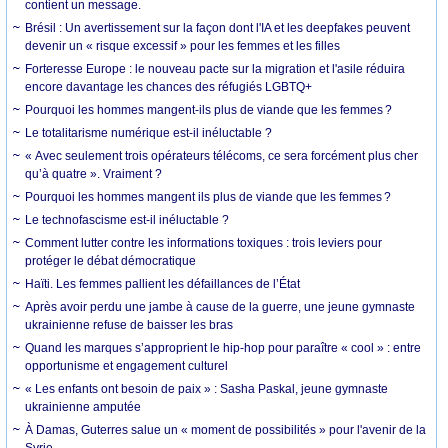
contient un message.
Brésil : Un avertissement sur la façon dont l'IA et les deepfakes peuvent
devenir un « risque excessif » pour les femmes et les filles
Forteresse Europe : le nouveau pacte sur la migration et l'asile réduira
encore davantage les chances des réfugiés LGBTQ+
Pourquoi les hommes mangent-ils plus de viande que les femmes ?
Le totalitarisme numérique est-il inéluctable ?
« Avec seulement trois opérateurs télécoms, ce sera forcément plus cher
qu’à quatre ». Vraiment ?
Pourquoi les hommes mangent ils plus de viande que les femmes ?
Le technofascisme est-il inéluctable ?
Comment lutter contre les informations toxiques : trois leviers pour
protéger le débat démocratique
Haïti. Les femmes pallient les défaillances de l’État
Après avoir perdu une jambe à cause de la guerre, une jeune gymnaste
ukrainienne refuse de baisser les bras
Quand les marques s’approprient le hip-hop pour paraître « cool » : entre
opportunisme et engagement culturel
« Les enfants ont besoin de paix » : Sasha Paskal, jeune gymnaste
ukrainienne amputée
À Damas, Guterres salue un « moment de possibilités » pour l'avenir de la