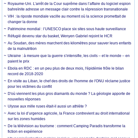
Royaume-Uni. L’arrêt de la Cour suprême dans l’affaire du logiciel espion
bahreïnite adresse un message clair contre la répression transnationale
VIH : la riposte mondiale vacille au moment où la science promettait de
changer la donne
Patrimoine mondial : l’UNESCO place six sites sous haute surveillance
Réfugié devenu star du basket, Wenyen Gabriel rejoint le HCR
Au Soudan, des mères marchent des kilomètres pour sauver leurs enfants
de la malnutrition
Ukraine : à mesure que la guerre s’intensifie, les civils – et le monde – en
paient le prix
Ebola en RDC : en un peu plus de deux mois, l'épidémie frôle le bilan
record de 2018-2020
En visite au Liban, le chef des droits de l'homme de l'ONU réclame justice
pour les victimes du conflit
D'où viennent les plus gros diamants du monde ? La géologie apporte de
nouvelles réponses
Ulysse aux mille ruses était-il aussi un athlète ?
Avec la loi d’urgence agricole, la France contrevient au droit international
sur les zones humides
De la télévision au tourisme : comment Camping Paradis transforme la
fiction en expérience