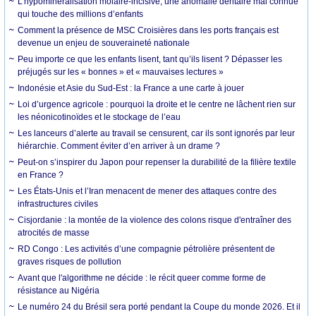
L’hypominéralisation molaire-incisive, une anomalie dentaire mal connue
qui touche des millions d’enfants
Comment la présence de MSC Croisières dans les ports français est
devenue un enjeu de souveraineté nationale
Peu importe ce que les enfants lisent, tant qu’ils lisent ? Dépasser les
préjugés sur les « bonnes » et « mauvaises lectures »
Indonésie et Asie du Sud-Est : la France a une carte à jouer
Loi d’urgence agricole : pourquoi la droite et le centre ne lâchent rien sur
les néonicotinoïdes et le stockage de l’eau
Les lanceurs d’alerte au travail se censurent, car ils sont ignorés par leur
hiérarchie. Comment éviter d’en arriver à un drame ?
Peut-on s’inspirer du Japon pour repenser la durabilité de la filière textile
en France ?
Les États-Unis et l’Iran menacent de mener des attaques contre des
infrastructures civiles
Cisjordanie : la montée de la violence des colons risque d'entraîner des
atrocités de masse
RD Congo : Les activités d’une compagnie pétrolière présentent de
graves risques de pollution
Avant que l'algorithme ne décide : le récit queer comme forme de
résistance au Nigéria
Le numéro 24 du Brésil sera porté pendant la Coupe du monde 2026. Et il