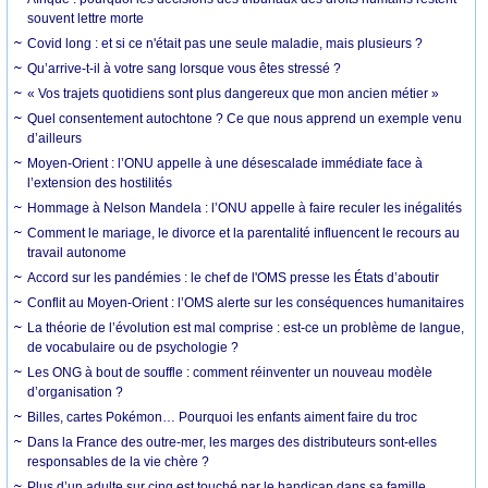
souvent lettre morte
Covid long : et si ce n'était pas une seule maladie, mais plusieurs ?
Qu’arrive-t-il à votre sang lorsque vous êtes stressé ?
« Vos trajets quotidiens sont plus dangereux que mon ancien métier »
Quel consentement autochtone ? Ce que nous apprend un exemple venu
d’ailleurs
Moyen-Orient : l’ONU appelle à une désescalade immédiate face à
l’extension des hostilités
Hommage à Nelson Mandela : l’ONU appelle à faire reculer les inégalités
Comment le mariage, le divorce et la parentalité influencent le recours au
travail autonome
Accord sur les pandémies : le chef de l'OMS presse les États d’aboutir
Conflit au Moyen-Orient : l’OMS alerte sur les conséquences humanitaires
La théorie de l’évolution est mal comprise : est-ce un problème de langue,
de vocabulaire ou de psychologie ?
Les ONG à bout de souffle : comment réinventer un nouveau modèle
d’organisation ?
Billes, cartes Pokémon… Pourquoi les enfants aiment faire du troc
Dans la France des outre-mer, les marges des distributeurs sont-elles
responsables de la vie chère ?
Plus d’un adulte sur cinq est touché par le handicap dans sa famille