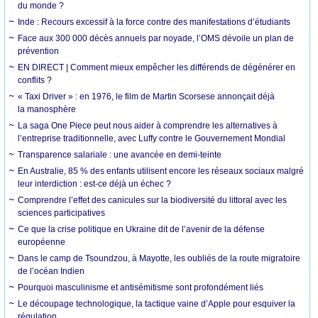
du monde ?
Inde : Recours excessif à la force contre des manifestations d’étudiants
Face aux 300 000 décès annuels par noyade, l’OMS dévoile un plan de
prévention
EN DIRECT | Comment mieux empêcher les différends de dégénérer en
conflits ?
« Taxi Driver » : en 1976, le film de Martin Scorsese annonçait déjà
la manosphère
La saga One Piece peut nous aider à comprendre les alternatives à
l’entreprise traditionnelle, avec Luffy contre le Gouvernement Mondial
Transparence salariale : une avancée en demi-teinte
En Australie, 85 % des enfants utilisent encore les réseaux sociaux malgré
leur interdiction : est-ce déjà un échec ?
Comprendre l’effet des canicules sur la biodiversité du littoral avec les
sciences participatives
Ce que la crise politique en Ukraine dit de l’avenir de la défense
européenne
Dans le camp de Tsoundzou, à Mayotte, les oubliés de la route migratoire
de l’océan Indien
Pourquoi masculinisme et antisémitisme sont profondément liés
Le découpage technologique, la tactique vaine d’Apple pour esquiver la
régulation