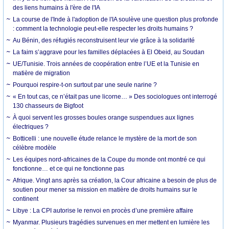
des liens humains à l'ère de l'IA
La course de l'Inde à l'adoption de l'IA soulève une question plus profonde
: comment la technologie peut-elle respecter les droits humains ?
Au Bénin, des réfugiés reconstruisent leur vie grâce à la solidarité
La faim s’aggrave pour les familles déplacées à El Obeid, au Soudan
UE/Tunisie. Trois années de coopération entre l’UE et la Tunisie en
matière de migration
Pourquoi respire-t-on surtout par une seule narine ?
« En tout cas, ce n’était pas une licorne… » Des sociologues ont interrogé
130 chasseurs de Bigfoot
À quoi servent les grosses boules orange suspendues aux lignes
électriques ?
Botticelli : une nouvelle étude relance le mystère de la mort de son
célèbre modèle
Les équipes nord-africaines de la Coupe du monde ont montré ce qui
fonctionne… et ce qui ne fonctionne pas
Afrique. Vingt ans après sa création, la Cour africaine a besoin de plus de
soutien pour mener sa mission en matière de droits humains sur le
continent
Libye : La CPI autorise le renvoi en procès d’une première affaire
Myanmar. Plusieurs tragédies survenues en mer mettent en lumière les