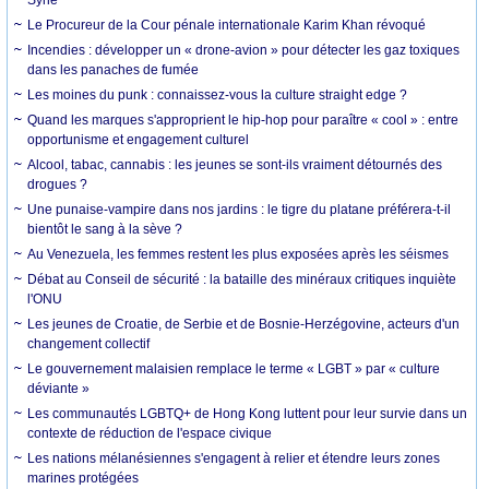
Syrie
Le Procureur de la Cour pénale internationale Karim Khan révoqué
Incendies : développer un « drone-avion » pour détecter les gaz toxiques
dans les panaches de fumée
Les moines du punk : connaissez-vous la culture straight edge ?
Quand les marques s'approprient le hip-hop pour paraître « cool » : entre
opportunisme et engagement culturel
Alcool, tabac, cannabis : les jeunes se sont-ils vraiment détournés des
drogues ?
Une punaise-vampire dans nos jardins : le tigre du platane préférera-t-il
bientôt le sang à la sève ?
Au Venezuela, les femmes restent les plus exposées après les séismes
Débat au Conseil de sécurité : la bataille des minéraux critiques inquiète
l'ONU
Les jeunes de Croatie, de Serbie et de Bosnie-Herzégovine, acteurs d'un
changement collectif
Le gouvernement malaisien remplace le terme « LGBT » par « culture
déviante »
Les communautés LGBTQ+ de Hong Kong luttent pour leur survie dans un
contexte de réduction de l'espace civique
Les nations mélanésiennes s'engagent à relier et étendre leurs zones
marines protégées