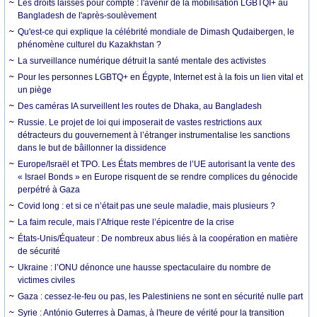
Les droits laissés pour compte : l'avenir de la mobilisation LGBTQI+ au
Bangladesh de l'après-soulèvement
Qu'est-ce qui explique la célébrité mondiale de Dimash Qudaibergen, le
phénomène culturel du Kazakhstan ?
La surveillance numérique détruit la santé mentale des activistes
Pour les personnes LGBTQ+ en Égypte, Internet est à la fois un lien vital et
un piège
Des caméras IA surveillent les routes de Dhaka, au Bangladesh
Russie. Le projet de loi qui imposerait de vastes restrictions aux
détracteurs du gouvernement à l’étranger instrumentalise les sanctions
dans le but de bâillonner la dissidence
Europe/Israël et TPO. Les États membres de l’UE autorisant la vente des
« Israel Bonds » en Europe risquent de se rendre complices du génocide
perpétré à Gaza
Covid long : et si ce n’était pas une seule maladie, mais plusieurs ?
La faim recule, mais l’Afrique reste l’épicentre de la crise
États-Unis/Équateur : De nombreux abus liés à la coopération en matière
de sécurité
Ukraine : l’ONU dénonce une hausse spectaculaire du nombre de
victimes civiles
Gaza : cessez-le-feu ou pas, les Palestiniens ne sont en sécurité nulle part
Syrie : António Guterres à Damas, à l'heure de vérité pour la transition