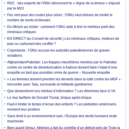
RDC : des experts de l'ONU dénoncent le « règne de la terreur » imposé
par le M23
Feu vert pour des routes plus sûres : l'ONU veut réduire de moitié le
nombre de morts et blessés
Du lithium au nickel : comment l’ONU aide à tirer le meilleur parti des
minéraux critiques
EN DIRECT du Conseil de sécurité | Les minéraux critiques, moteurs de
paix ou carburant des conflits ?
Cisjordanie : l’ONU accuse les autorités palestiniennes de graves
violations
Afghanistan/Pakistan. Les frappes meurtrières menées par le Pakistan
contre un centre de désintoxication à Kaboul doivent faire l’objet d’une
enquête en tant que possible crime de guerre – Nouvelle enquête
« Les femmes doivent prendre les devants dans la lutte contre les MGF » :
rencontre avec Tala, survivante et militante gambienne
Que deviendront nos médias d’information ? Les dilemmes face à l’IA
Le mur tarifaire de Donald Trump, brique après brique
Faut-il limiter le temps d’écran des enfants ? Les pédiatres américains
revoient leur position
Sans droit à un environnement sain, l’Europe des droits humains reste
inachevée
Bien avant Ormuz, Athènes a fait du contrôle d’un détroit près de Troie la