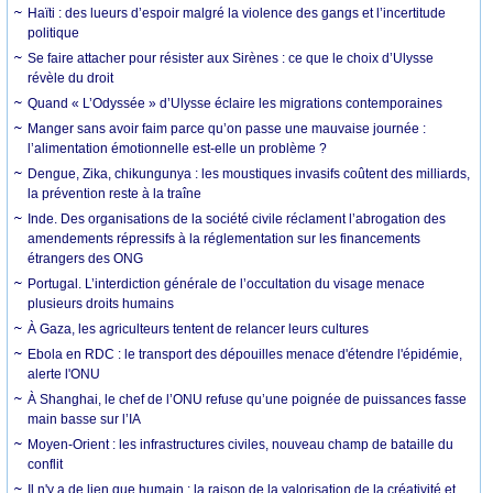
Haïti : des lueurs d’espoir malgré la violence des gangs et l’incertitude
politique
Se faire attacher pour résister aux Sirènes : ce que le choix d’Ulysse
révèle du droit
Quand « L’Odyssée » d’Ulysse éclaire les migrations contemporaines
Manger sans avoir faim parce qu’on passe une mauvaise journée :
l’alimentation émotionnelle est-elle un problème ?
Dengue, Zika, chikungunya : les moustiques invasifs coûtent des milliards,
la prévention reste à la traîne
Inde. Des organisations de la société civile réclament l’abrogation des
amendements répressifs à la réglementation sur les financements
étrangers des ONG
Portugal. L’interdiction générale de l’occultation du visage menace
plusieurs droits humains
À Gaza, les agriculteurs tentent de relancer leurs cultures
Ebola en RDC : le transport des dépouilles menace d'étendre l'épidémie,
alerte l'ONU
À Shanghai, le chef de l’ONU refuse qu’une poignée de puissances fasse
main basse sur l’IA
Moyen-Orient : les infrastructures civiles, nouveau champ de bataille du
conflit
Il n'y a de lien que humain : la raison de la valorisation de la créativité et