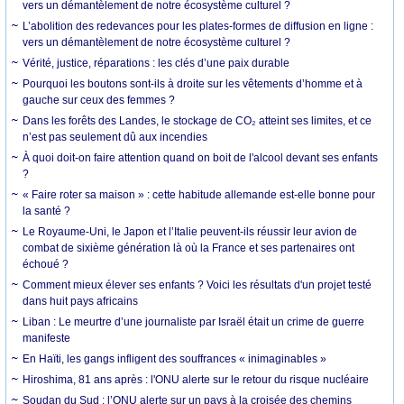
vers un démantèlement de notre écosystème culturel ?
L’abolition des redevances pour les plates-formes de diffusion en ligne :
vers un démantèlement de notre écosystème culturel ?
Vérité, justice, réparations : les clés d’une paix durable
Pourquoi les boutons sont-ils à droite sur les vêtements d’homme et à
gauche sur ceux des femmes ?
Dans les forêts des Landes, le stockage de CO₂ atteint ses limites, et ce
n’est pas seulement dû aux incendies
À quoi doit-on faire attention quand on boit de l'alcool devant ses enfants
?
« Faire roter sa maison » : cette habitude allemande est-elle bonne pour
la santé ?
Le Royaume-Uni, le Japon et l’Italie peuvent-ils réussir leur avion de
combat de sixième génération là où la France et ses partenaires ont
échoué ?
Comment mieux élever ses enfants ? Voici les résultats d'un projet testé
dans huit pays africains
Liban : Le meurtre d’une journaliste par Israël était un crime de guerre
manifeste
En Haïti, les gangs infligent des souffrances « inimaginables »
Hiroshima, 81 ans après : l'ONU alerte sur le retour du risque nucléaire
Soudan du Sud : l’ONU alerte sur un pays à la croisée des chemins