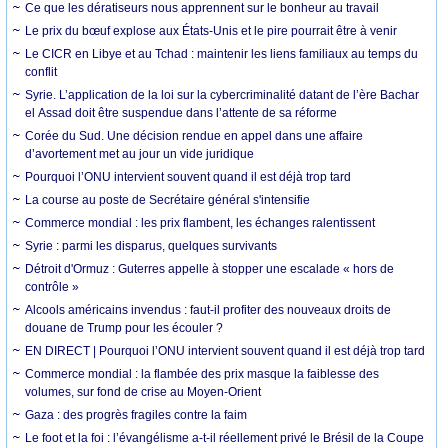
Ce que les dératiseurs nous apprennent sur le bonheur au travail
Le prix du bœuf explose aux États-Unis et le pire pourrait être à venir
Le CICR en Libye et au Tchad : maintenir les liens familiaux au temps du
conflit
Syrie. L’application de la loi sur la cybercriminalité datant de l’ère Bachar
el Assad doit être suspendue dans l’attente de sa réforme
Corée du Sud. Une décision rendue en appel dans une affaire
d’avortement met au jour un vide juridique
Pourquoi l’ONU intervient souvent quand il est déjà trop tard
La course au poste de Secrétaire général s'intensifie
Commerce mondial : les prix flambent, les échanges ralentissent
Syrie : parmi les disparus, quelques survivants
Détroit d'Ormuz : Guterres appelle à stopper une escalade « hors de
contrôle »
Alcools américains invendus : faut-il profiter des nouveaux droits de
douane de Trump pour les écouler ?
EN DIRECT | Pourquoi l’ONU intervient souvent quand il est déjà trop tard
Commerce mondial : la flambée des prix masque la faiblesse des
volumes, sur fond de crise au Moyen-Orient
Gaza : des progrès fragiles contre la faim
Le foot et la foi : l’évangélisme a-t-il réellement privé le Brésil de la Coupe