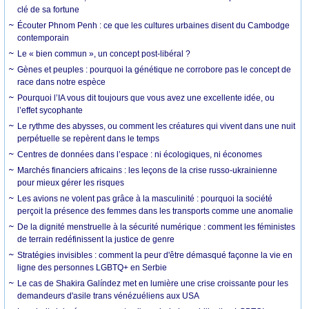
clé de sa fortune
Écouter Phnom Penh : ce que les cultures urbaines disent du Cambodge
contemporain
Le « bien commun », un concept post-libéral ?
Gènes et peuples : pourquoi la génétique ne corrobore pas le concept de
race dans notre espèce
Pourquoi l’IA vous dit toujours que vous avez une excellente idée, ou
l’effet sycophante
Le rythme des abysses, ou comment les créatures qui vivent dans une nuit
perpétuelle se repèrent dans le temps
Centres de données dans l’espace : ni écologiques, ni économes
Marchés financiers africains : les leçons de la crise russo-ukrainienne
pour mieux gérer les risques
Les avions ne volent pas grâce à la masculinité : pourquoi la société
perçoit la présence des femmes dans les transports comme une anomalie
De la dignité menstruelle à la sécurité numérique : comment les féministes
de terrain redéfinissent la justice de genre
Stratégies invisibles : comment la peur d'être démasqué façonne la vie en
ligne des personnes LGBTQ+ en Serbie
Le cas de Shakira Galíndez met en lumière une crise croissante pour les
demandeurs d'asile trans vénézuéliens aux USA