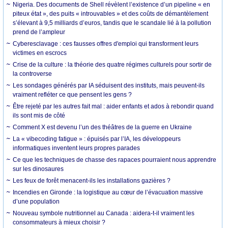
Nigeria. Des documents de Shell révèlent l’existence d’un pipeline « en
piteux état », des puits « introuvables » et des coûts de démantèlement
s’élevant à 9,5 milliards d’euros, tandis que le scandale lié à la pollution
prend de l’ampleur
Cyberesclavage : ces fausses offres d'emploi qui transforment leurs
victimes en escrocs
Crise de la culture : la théorie des quatre régimes culturels pour sortir de
la controverse
Les sondages générés par IA séduisent des instituts, mais peuvent-ils
vraiment refléter ce que pensent les gens ?
Être rejeté par les autres fait mal : aider enfants et ados à rebondir quand
ils sont mis de côté
Comment X est devenu l’un des théâtres de la guerre en Ukraine
La « vibecoding fatigue » : épuisés par l’IA, les développeurs
informatiques inventent leurs propres parades
Ce que les techniques de chasse des rapaces pourraient nous apprendre
sur les dinosaures
Les feux de forêt menacent-ils les installations gazières ?
Incendies en Gironde : la logistique au cœur de l’évacuation massive
d’une population
Nouveau symbole nutritionnel au Canada : aidera-t-il vraiment les
consommateurs à mieux choisir ?