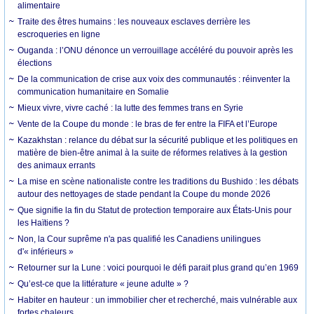
alimentaire
Traite des êtres humains : les nouveaux esclaves derrière les
escroqueries en ligne
Ouganda : l’ONU dénonce un verrouillage accéléré du pouvoir après les
élections
De la communication de crise aux voix des communautés : réinventer la
communication humanitaire en Somalie
Mieux vivre, vivre caché : la lutte des femmes trans en Syrie
Vente de la Coupe du monde : le bras de fer entre la FIFA et l’Europe
Kazakhstan : relance du débat sur la sécurité publique et les politiques en
matière de bien-être animal à la suite de réformes relatives à la gestion
des animaux errants
La mise en scène nationaliste contre les traditions du Bushido : les débats
autour des nettoyages de stade pendant la Coupe du monde 2026
Que signifie la fin du Statut de protection temporaire aux États-Unis pour
les Haïtiens ?
Non, la Cour suprême n'a pas qualifié les Canadiens unilingues
d'« inférieurs »
Retourner sur la Lune : voici pourquoi le défi parait plus grand qu’en 1969
Qu’est-ce que la littérature « jeune adulte » ?
Habiter en hauteur : un immobilier cher et recherché, mais vulnérable aux
fortes chaleurs