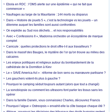
Ebola en RDC : l’OMS alerte sur une épidémie « qui ne fait que
commencer »
Naufrages au large de la Mauritanie : 144 morts ou disparus
Dans « Histoire de jouets 5 », c’est la technologie vs les jouets – un
dilemme auquel les familles sont aussi confrontées
On expédie au Sud nos déchets… et nos responsabilités
Avec « Confessions II », Madonna orchestre un écosystème de marque
complet
Canicule : quelles protections le droit offre-t-il aux travailleurs ?
Dans le massif des Bauges, le mystère de l’or qu'on trouve au milieu des
calcaires
Les enjeux politiques et religieux autour du bombardement de la
cathédrale de la Dormition à Kiev
Le « SAVE America Act » : réforme de bon sens ou manœuvre partisane ?
Les gauchers votent-ils plus à gauche ?
Pourquoi le camping séduit toujours autant (alors que tout a changé)
La sonobiopsie ou comment les ultrasons font parler les tissus sans les
opérer
Dans la famille Darwin, vous connaissiez Charles, découvrez Francis
Pourquoi l’algue « Ostreopsis » envahit-elle la côte basque chaque été ?
Afrique : pourquoi les décisions des tribunaux des droits humains restent