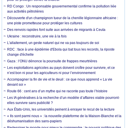
RD Congo : Un responsable gouvernemental confirme la pollution liée
aux activités pétrolières
Découverte d'un champignon tueur de la chenille légionnaire africaine :
une piste prometteuse pour protéger les cultures
Des renvois rapides font suite aux arrivées de migrants à Ceuta
Ukraine : reconstruire, une vie à la fois
L'allaitement, un geste naturel qui ne va pas toujours de soi
RDC : face à une épidémie d'Ebola qui bat tous les records, la riposte
change d'échelle
Gaza : l’ONU dénonce la poursuite de frappes meurtrières
Les exploitations agricoles au pays doivent croître pour survivre, et ce
n’est bon ni pour les agriculteurs ni pour l’environnement
Accompagner la fin de vie et le deuil : ce que nous apprend « La vie
devant soi »
Route 66 : cent ans d’un mythe qui ne raconte pas toute l’histoire
Les IA génératives à la recherche d’un modèle d’affaires viable pourront-
elles survivre sans publicité ?
Aux États-Unis, les universités peinent à enrayer le recul de la lecture
« Ils sont parmi nous » : la nouvelle plateforme de la Maison-Blanche et la
déshumanisation des sans-papiers
Redessiner le monde pour mieux le comprendre : le pouvoir politique des