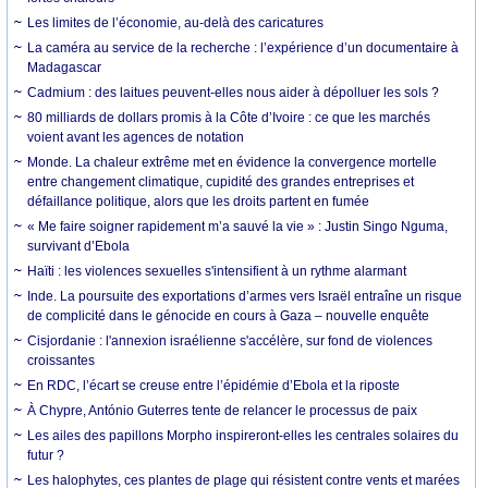
Les limites de l’économie, au-delà des caricatures
La caméra au service de la recherche : l’expérience d’un documentaire à
Madagascar
Cadmium : des laitues peuvent-elles nous aider à dépolluer les sols ?
80 milliards de dollars promis à la Côte d’Ivoire : ce que les marchés
voient avant les agences de notation
Monde. La chaleur extrême met en évidence la convergence mortelle
entre changement climatique, cupidité des grandes entreprises et
défaillance politique, alors que les droits partent en fumée
« Me faire soigner rapidement m’a sauvé la vie » : Justin Singo Nguma,
survivant d’Ebola
Haïti : les violences sexuelles s'intensifient à un rythme alarmant
Inde. La poursuite des exportations d’armes vers Israël entraîne un risque
de complicité dans le génocide en cours à Gaza – nouvelle enquête
Cisjordanie : l'annexion israélienne s'accélère, sur fond de violences
croissantes
En RDC, l’écart se creuse entre l’épidémie d’Ebola et la riposte
À Chypre, António Guterres tente de relancer le processus de paix
Les ailes des papillons Morpho inspireront-elles les centrales solaires du
futur ?
Les halophytes, ces plantes de plage qui résistent contre vents et marées