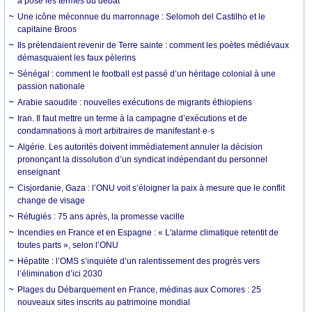
a posé les termes du débat
Une icône méconnue du marronnage : Selomoh del Castilho et le
capitaine Broos
Ils prétendaient revenir de Terre sainte : comment les poètes médiévaux
démasquaient les faux pèlerins
Sénégal : comment le football est passé d’un héritage colonial à une
passion nationale
Arabie saoudite : nouvelles exécutions de migrants éthiopiens
Iran. Il faut mettre un terme à la campagne d’exécutions et de
condamnations à mort arbitraires de manifestant·e·s
Algérie. Les autorités doivent immédiatement annuler la décision
prononçant la dissolution d’un syndicat indépendant du personnel
enseignant
Cisjordanie, Gaza : l’ONU voit s’éloigner la paix à mesure que le conflit
change de visage
Réfugiés : 75 ans après, la promesse vacille
Incendies en France et en Espagne : « L'alarme climatique retentit de
toutes parts », selon l’ONU
Hépatite : l’OMS s’inquiète d’un ralentissement des progrès vers
l’élimination d’ici 2030
Plages du Débarquement en France, médinas aux Comores : 25
nouveaux sites inscrits au patrimoine mondial