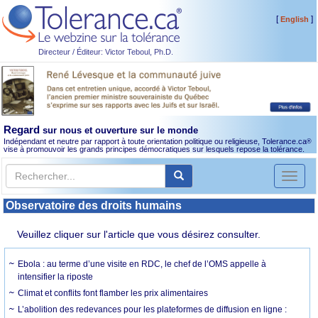
[
]
English
Directeur / Éditeur: Victor Teboul, Ph.D.
Regard
sur nous et ouverture sur le monde
Indépendant et neutre par rapport à toute orientation politique ou religieuse, Tolerance.ca
®
vise à promouvoir les grands principes démocratiques sur lesquels repose la tolérance.
Toggl
naviga
Observatoire des droits humains
Veuillez cliquer sur l'article que vous désirez consulter.
Ebola : au terme d’une visite en RDC, le chef de l’OMS appelle à
intensifier la riposte
Climat et conflits font flamber les prix alimentaires
L’abolition des redevances pour les plateformes de diffusion en ligne :