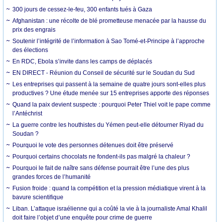
300 jours de cessez-le-feu, 300 enfants tués à Gaza
Afghanistan : une récolte de blé prometteuse menacée par la hausse du
prix des engrais
Soutenir l’intégrité de l’information à Sao Tomé-et-Principe à l’approche
des élections
En RDC, Ebola s’invite dans les camps de déplacés
EN DIRECT - Réunion du Conseil de sécurité sur le Soudan du Sud
Les entreprises qui passent à la semaine de quatre jours sont-elles plus
productives ? Une étude menée sur 15 entreprises apporte des réponses
Quand la paix devient suspecte : pourquoi Peter Thiel voit le pape comme
l’Antéchrist
La guerre contre les houthistes du Yémen peut-elle détourner Riyad du
Soudan ?
Pourquoi le vote des personnes détenues doit être préservé
Pourquoi certains chocolats ne fondent-ils pas malgré la chaleur ?
Pourquoi le fait de naître sans défense pourrait être l’une des plus
grandes forces de l’humanité
Fusion froide : quand la compétition et la pression médiatique virent à la
bavure scientifique
Liban. L’attaque israélienne qui a coûté la vie à la journaliste Amal Khalil
doit faire l’objet d’une enquête pour crime de guerre