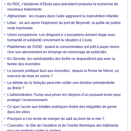
En RDC, l’épidémie d’Ebola sans précédent propulse la recherche de
nouveaux traitements
Afghanistan : les coupes dans l’aide aggravent la malnutrition infantile
Liban : six ans après l'explosion du port de Beyrouth, la quête de justice
reste inachevée
Union européenne. Les dirigeant·e·s européens doivent réagir avec
humanité et solidarité concernant la situation à Ceuta
Plateformes de SVOD : quand le consommateur est prêt à payer moins
cher son abonnement en échange du visionnage de publicités
En Gironde, les vulnérabilités des forêts ne disparaîtront pas avec la
fumée des incendies
Le pouvoir politique face aux incendies : depuis la Rome de Néron, un
exercice de mise en scène ?
La défaite de la Seleção peut-elle coûter une élection présidentielle
au Brésil ?
L’administration Trump veut priver les citoyens d’un puissant levier pour
protéger l’environnement
Ce que l’accès aux toilettes publiques révèle des inégalités de genre
dans les villes
Pourquoi a-t-on envie de manger du salé au bord de la mer ?
Canicules : le rôle de l’isolation et de l’inertie thermique des bâtiments
pour se protéger contre la chaleur