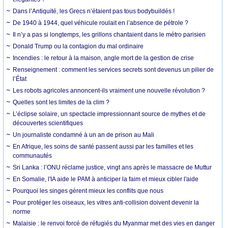
Dans l’Antiquité, les Grecs n’étaient pas tous bodybuildés !
De 1940 à 1944, quel véhicule roulait en l’absence de pétrole ?
Il n’y a pas si longtemps, les grillons chantaient dans le métro parisien
Donald Trump ou la contagion du mal ordinaire
Incendies : le retour à la maison, angle mort de la gestion de crise
Renseignement : comment les services secrets sont devenus un pilier de
l’État
Les robots agricoles annoncent-ils vraiment une nouvelle révolution ?
Quelles sont les limites de la clim ?
L’éclipse solaire, un spectacle impressionnant source de mythes et de
découvertes scientifiques
Un journaliste condamné à un an de prison au Mali
En Afrique, les soins de santé passent aussi par les familles et les
communautés
Sri Lanka : l’ONU réclame justice, vingt ans après le massacre de Muttur
En Somalie, l'IA aide le PAM à anticiper la faim et mieux cibler l'aide
Pourquoi les singes gèrent mieux les conflits que nous
Pour protéger les oiseaux, les vitres anti-collision doivent devenir la
norme
Malaisie : le renvoi forcé de réfugiés du Myanmar met des vies en danger