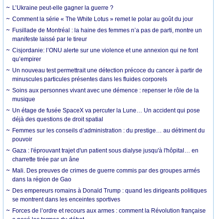
L’Ukraine peut-elle gagner la guerre ?
Comment la série « The White Lotus » remet le polar au goût du jour
Fusillade de Montréal : la haine des femmes n’a pas de parti, montre un
manifeste laissé par le tireur
Cisjordanie: l’ONU alerte sur une violence et une annexion qui ne font
qu’empirer
Un nouveau test permettrait une détection précoce du cancer à partir de
minuscules particules présentes dans les fluides corporels
Soins aux personnes vivant avec une démence : repenser le rôle de la
musique
Un étage de fusée SpaceX va percuter la Lune… Un accident qui pose
déjà des questions de droit spatial
Femmes sur les conseils d’administration : du prestige… au détriment du
pouvoir
Gaza : l'éprouvant trajet d'un patient sous dialyse jusqu'à l'hôpital… en
charrette tirée par un âne
Mali. Des preuves de crimes de guerre commis par des groupes armés
dans la région de Gao
Des empereurs romains à Donald Trump : quand les dirigeants politiques
se montrent dans les enceintes sportives
Forces de l’ordre et recours aux armes : comment la Révolution française