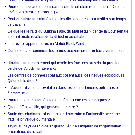
Pourquoi des candidats disparaissent-ils en plein recrutement ? Ce que
révèle vraiment le « ghosting »
Peut-on suivre un salarié toutes les dix secondes pour vérifier son temps
de travail ?
Ce que les retraits du Burkina Faso, du Mali et du Niger de la Cour pénale
internationale révèlent de la diffusion autoritaire
Libérez le rappeur marocain Mehdi Black Wind
Compétences : comment les jeunes peuvent préparer leur avenir à l’ère
de l’IA
Ukraine : un remaniement qui révèle les fractures au sein du premier
cercle de Volodymyr Zelensky
Les centres de données spatiaux posent aussi des risques écologiques.
Qu’en dit le droit ?
L’IA générative, une révolution dans les comportements politiques et
électoraux ?
Pourquoi la transition écologique fâche-t-elle les campagnes ?
Quand l’État vacille, qui gouverne encore ?
Santé des étudiants : plus d’un sur deux entre à l’université avec une
fragilité physique ou mentale
Taylor au pays des Soviets : quand Lénine s'inspirait de l'organisation
scientifique du travail