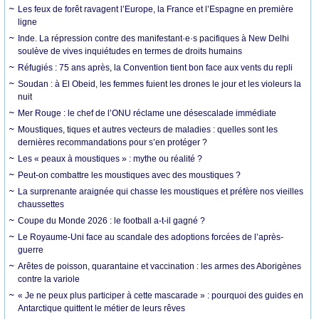
Les feux de forêt ravagent l’Europe, la France et l’Espagne en première
ligne
Inde. La répression contre des manifestant·e·s pacifiques à New Delhi
soulève de vives inquiétudes en termes de droits humains
Réfugiés : 75 ans après, la Convention tient bon face aux vents du repli
Soudan : à El Obeid, les femmes fuient les drones le jour et les violeurs la
nuit
Mer Rouge : le chef de l’ONU réclame une désescalade immédiate
Moustiques, tiques et autres vecteurs de maladies : quelles sont les
dernières recommandations pour s’en protéger ?
Les « peaux à moustiques » : mythe ou réalité ?
Peut-on combattre les moustiques avec des moustiques ?
La surprenante araignée qui chasse les moustiques et préfère nos vieilles
chaussettes
Coupe du Monde 2026 : le football a-t-il gagné ?
Le Royaume-Uni face au scandale des adoptions forcées de l’après-
guerre
Arêtes de poisson, quarantaine et vaccination : les armes des Aborigènes
contre la variole
« Je ne peux plus participer à cette mascarade » : pourquoi des guides en
Antarctique quittent le métier de leurs rêves