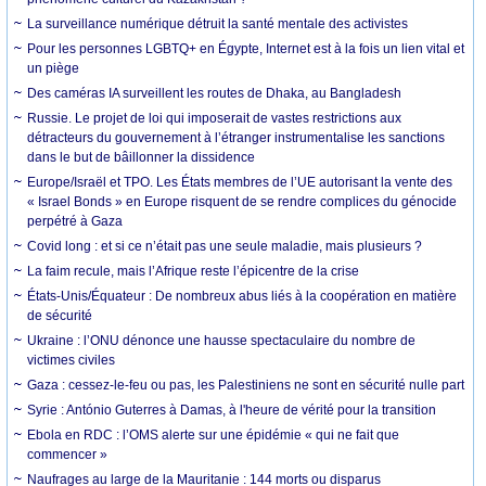
La surveillance numérique détruit la santé mentale des activistes
Pour les personnes LGBTQ+ en Égypte, Internet est à la fois un lien vital et
un piège
Des caméras IA surveillent les routes de Dhaka, au Bangladesh
Russie. Le projet de loi qui imposerait de vastes restrictions aux
détracteurs du gouvernement à l’étranger instrumentalise les sanctions
dans le but de bâillonner la dissidence
Europe/Israël et TPO. Les États membres de l’UE autorisant la vente des
« Israel Bonds » en Europe risquent de se rendre complices du génocide
perpétré à Gaza
Covid long : et si ce n’était pas une seule maladie, mais plusieurs ?
La faim recule, mais l’Afrique reste l’épicentre de la crise
États-Unis/Équateur : De nombreux abus liés à la coopération en matière
de sécurité
Ukraine : l’ONU dénonce une hausse spectaculaire du nombre de
victimes civiles
Gaza : cessez-le-feu ou pas, les Palestiniens ne sont en sécurité nulle part
Syrie : António Guterres à Damas, à l'heure de vérité pour la transition
Ebola en RDC : l’OMS alerte sur une épidémie « qui ne fait que
commencer »
Naufrages au large de la Mauritanie : 144 morts ou disparus