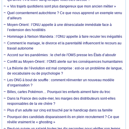
« Vos trajets quotidiens sont plus dangereux que mon ancien métier »
Quel consentement autochtone ? Ce que nous apprend un exemple venu
d’ailleurs
Moyen-Orient : l’ONU appelle à une désescalade immédiate face à
l’extension des hostilités
Hommage à Nelson Mandela : l’ONU appelle à faire reculer les inégalités
Comment le mariage, le divorce et la parentalité influencent le recours au
travail autonome
Accord sur les pandémies : le chef de l'OMS presse les États d’aboutir
Conflit au Moyen-Orient : l’OMS alerte sur les conséquences humanitaires
La théorie de l’évolution est mal comprise : est-ce un problème de langue,
de vocabulaire ou de psychologie ?
Les ONG à bout de souffle : comment réinventer un nouveau modèle
d’organisation ?
Billes, cartes Pokémon… Pourquoi les enfants aiment faire du troc
Dans la France des outre-mer, les marges des distributeurs sont-elles
responsables de la vie chère ?
Plus d’un adulte sur cinq est touché par le handicap dans sa famille
Pourquoi des candidats disparaissent-ils en plein recrutement ? Ce que
révèle vraiment le « ghosting »
Peut-on suivre un salarié toutes les dix secondes pour vérifier son temps