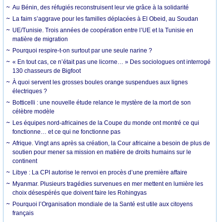
Au Bénin, des réfugiés reconstruisent leur vie grâce à la solidarité
La faim s’aggrave pour les familles déplacées à El Obeid, au Soudan
UE/Tunisie. Trois années de coopération entre l’UE et la Tunisie en
matière de migration
Pourquoi respire-t-on surtout par une seule narine ?
« En tout cas, ce n’était pas une licorne… » Des sociologues ont interrogé
130 chasseurs de Bigfoot
À quoi servent les grosses boules orange suspendues aux lignes
électriques ?
Botticelli : une nouvelle étude relance le mystère de la mort de son
célèbre modèle
Les équipes nord-africaines de la Coupe du monde ont montré ce qui
fonctionne… et ce qui ne fonctionne pas
Afrique. Vingt ans après sa création, la Cour africaine a besoin de plus de
soutien pour mener sa mission en matière de droits humains sur le
continent
Libye : La CPI autorise le renvoi en procès d’une première affaire
Myanmar. Plusieurs tragédies survenues en mer mettent en lumière les
choix désespérés que doivent faire les Rohingyas
Pourquoi l’Organisation mondiale de la Santé est utile aux citoyens
français