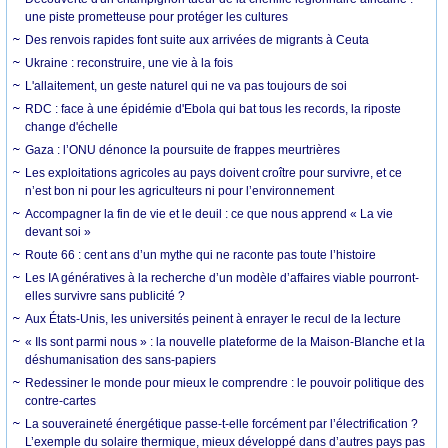
une piste prometteuse pour protéger les cultures
Des renvois rapides font suite aux arrivées de migrants à Ceuta
Ukraine : reconstruire, une vie à la fois
L'allaitement, un geste naturel qui ne va pas toujours de soi
RDC : face à une épidémie d'Ebola qui bat tous les records, la riposte
change d'échelle
Gaza : l’ONU dénonce la poursuite de frappes meurtrières
Les exploitations agricoles au pays doivent croître pour survivre, et ce
n’est bon ni pour les agriculteurs ni pour l’environnement
Accompagner la fin de vie et le deuil : ce que nous apprend « La vie
devant soi »
Route 66 : cent ans d’un mythe qui ne raconte pas toute l’histoire
Les IA génératives à la recherche d’un modèle d’affaires viable pourront-
elles survivre sans publicité ?
Aux États-Unis, les universités peinent à enrayer le recul de la lecture
« Ils sont parmi nous » : la nouvelle plateforme de la Maison-Blanche et la
déshumanisation des sans-papiers
Redessiner le monde pour mieux le comprendre : le pouvoir politique des
contre-cartes
La souveraineté énergétique passe-t-elle forcément par l’électrification ?
L’exemple du solaire thermique, mieux développé dans d’autres pays pas