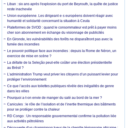
Liban : six ans après l'explosion du port de Beyrouth, la quête de justice
reste inachevée
Union européenne. Les dirigeant·e·s européens doivent réagir avec
humanité et solidarité concernant la situation à Ceuta
Plateformes de SVOD : quand le consommateur est prêt à payer moins
cher son abonnement en échange du visionnage de publicités
En Gironde, les vulnérabilités des forêts ne disparaîtront pas avec la
fumée des incendies
Le pouvoir politique face aux incendies : depuis la Rome de Néron, un
exercice de mise en scène ?
La défaite de la Seleção peut-elle coûter une élection présidentielle
au Brésil ?
L’administration Trump veut priver les citoyens d’un puissant levier pour
protéger l’environnement
Ce que l’accès aux toilettes publiques révèle des inégalités de genre
dans les villes
Pourquoi a-t-on envie de manger du salé au bord de la mer ?
Canicules : le rôle de l’isolation et de l’inertie thermique des bâtiments
pour se protéger contre la chaleur
RD Congo : Un responsable gouvernemental confirme la pollution liée
aux activités pétrolières
Découverte d'un champignon tueur de la chenille légionnaire africaine :