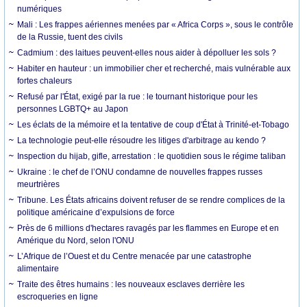
numériques
Mali : Les frappes aériennes menées par « Africa Corps », sous le contrôle
de la Russie, tuent des civils
Cadmium : des laitues peuvent-elles nous aider à dépolluer les sols ?
Habiter en hauteur : un immobilier cher et recherché, mais vulnérable aux
fortes chaleurs
Refusé par l'État, exigé par la rue : le tournant historique pour les
personnes LGBTQ+ au Japon
Les éclats de la mémoire et la tentative de coup d'État à Trinité-et-Tobago
La technologie peut-elle résoudre les litiges d'arbitrage au kendo ?
Inspection du hijab, gifle, arrestation : le quotidien sous le régime taliban
Ukraine : le chef de l’ONU condamne de nouvelles frappes russes
meurtrières
Tribune. Les États africains doivent refuser de se rendre complices de la
politique américaine d’expulsions de force
Près de 6 millions d'hectares ravagés par les flammes en Europe et en
Amérique du Nord, selon l'ONU
L’Afrique de l’Ouest et du Centre menacée par une catastrophe
alimentaire
Traite des êtres humains : les nouveaux esclaves derrière les
escroqueries en ligne