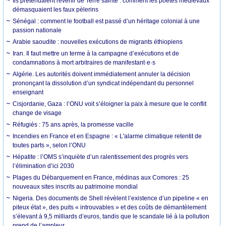
Ils prétendaient revenir de Terre sainte : comment les poètes médiévaux
démasquaient les faux pèlerins
Sénégal : comment le football est passé d’un héritage colonial à une
passion nationale
Arabie saoudite : nouvelles exécutions de migrants éthiopiens
Iran. Il faut mettre un terme à la campagne d’exécutions et de
condamnations à mort arbitraires de manifestant·e·s
Algérie. Les autorités doivent immédiatement annuler la décision
prononçant la dissolution d’un syndicat indépendant du personnel
enseignant
Cisjordanie, Gaza : l’ONU voit s’éloigner la paix à mesure que le conflit
change de visage
Réfugiés : 75 ans après, la promesse vacille
Incendies en France et en Espagne : « L'alarme climatique retentit de
toutes parts », selon l’ONU
Hépatite : l’OMS s’inquiète d’un ralentissement des progrès vers
l’élimination d’ici 2030
Plages du Débarquement en France, médinas aux Comores : 25
nouveaux sites inscrits au patrimoine mondial
Nigeria. Des documents de Shell révèlent l’existence d’un pipeline « en
piteux état », des puits « introuvables » et des coûts de démantèlement
s’élevant à 9,5 milliards d’euros, tandis que le scandale lié à la pollution
prend de l’ampleur