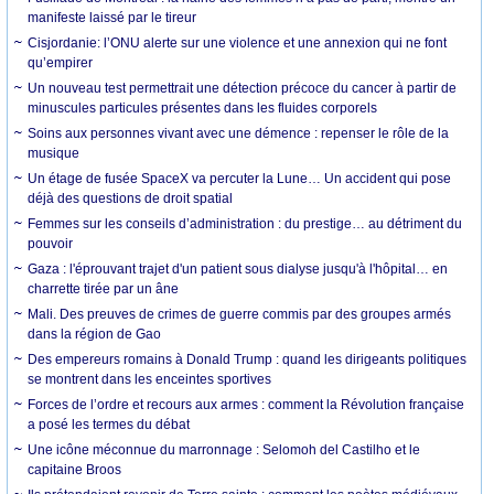
manifeste laissé par le tireur
Cisjordanie: l’ONU alerte sur une violence et une annexion qui ne font
qu’empirer
Un nouveau test permettrait une détection précoce du cancer à partir de
minuscules particules présentes dans les fluides corporels
Soins aux personnes vivant avec une démence : repenser le rôle de la
musique
Un étage de fusée SpaceX va percuter la Lune… Un accident qui pose
déjà des questions de droit spatial
Femmes sur les conseils d’administration : du prestige… au détriment du
pouvoir
Gaza : l'éprouvant trajet d'un patient sous dialyse jusqu'à l'hôpital… en
charrette tirée par un âne
Mali. Des preuves de crimes de guerre commis par des groupes armés
dans la région de Gao
Des empereurs romains à Donald Trump : quand les dirigeants politiques
se montrent dans les enceintes sportives
Forces de l’ordre et recours aux armes : comment la Révolution française
a posé les termes du débat
Une icône méconnue du marronnage : Selomoh del Castilho et le
capitaine Broos