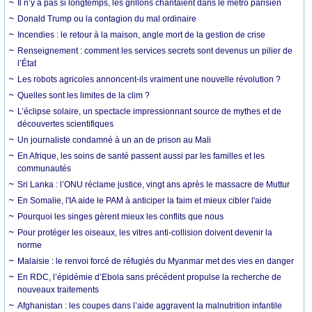
Il n’y a pas si longtemps, les grillons chantaient dans le métro parisien
Donald Trump ou la contagion du mal ordinaire
Incendies : le retour à la maison, angle mort de la gestion de crise
Renseignement : comment les services secrets sont devenus un pilier de
l’État
Les robots agricoles annoncent-ils vraiment une nouvelle révolution ?
Quelles sont les limites de la clim ?
L’éclipse solaire, un spectacle impressionnant source de mythes et de
découvertes scientifiques
Un journaliste condamné à un an de prison au Mali
En Afrique, les soins de santé passent aussi par les familles et les
communautés
Sri Lanka : l’ONU réclame justice, vingt ans après le massacre de Muttur
En Somalie, l'IA aide le PAM à anticiper la faim et mieux cibler l'aide
Pourquoi les singes gèrent mieux les conflits que nous
Pour protéger les oiseaux, les vitres anti-collision doivent devenir la
norme
Malaisie : le renvoi forcé de réfugiés du Myanmar met des vies en danger
En RDC, l’épidémie d’Ebola sans précédent propulse la recherche de
nouveaux traitements
Afghanistan : les coupes dans l’aide aggravent la malnutrition infantile