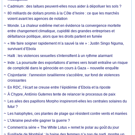
Cadmium : des laitues peuvent-elles nous aider à dépolluer les sols ?
80 milliards de dollars promis à la Côte d’Ivoire : ce que les marchés
voient avant les agences de notation
Monde. La chaleur extrême met en évidence la convergence mortelle
entre changement climatique, cupidité des grandes entreprises et
défaillance politique, alors que les droits partent en fumée
« Me faire soigner rapidement m’a sauvé la vie » : Justin Singo Nguma,
survivant d’Ebola
Haïti : les violences sexuelles s'intensifient à un rythme alarmant
Inde. La poursuite des exportations d’armes vers Israël entraîne un risque
de complicité dans le génocide en cours à Gaza – nouvelle enquête
Cisjordanie : l'annexion israélienne s'accélère, sur fond de violences
croissantes
En RDC, l’écart se creuse entre l’épidémie d’Ebola et la riposte
À Chypre, António Guterres tente de relancer le processus de paix
Les ailes des papillons Morpho inspireront-elles les centrales solaires du
futur ?
Les halophytes, ces plantes de plage qui résistent contre vents et marées
L’Ukraine peut-elle gagner la guerre ?
Comment la série « The White Lotus » remet le polar au goût du jour
Fusillade de Montréal : la haine des femmes n’a pas de parti, montre un