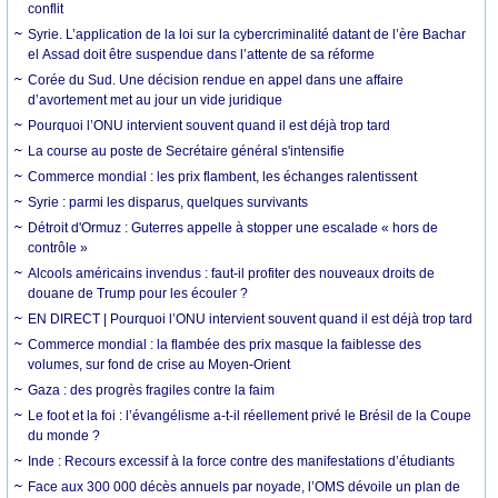
conflit
Syrie. L’application de la loi sur la cybercriminalité datant de l’ère Bachar
el Assad doit être suspendue dans l’attente de sa réforme
Corée du Sud. Une décision rendue en appel dans une affaire
d’avortement met au jour un vide juridique
Pourquoi l’ONU intervient souvent quand il est déjà trop tard
La course au poste de Secrétaire général s'intensifie
Commerce mondial : les prix flambent, les échanges ralentissent
Syrie : parmi les disparus, quelques survivants
Détroit d'Ormuz : Guterres appelle à stopper une escalade « hors de
contrôle »
Alcools américains invendus : faut-il profiter des nouveaux droits de
douane de Trump pour les écouler ?
EN DIRECT | Pourquoi l’ONU intervient souvent quand il est déjà trop tard
Commerce mondial : la flambée des prix masque la faiblesse des
volumes, sur fond de crise au Moyen-Orient
Gaza : des progrès fragiles contre la faim
Le foot et la foi : l’évangélisme a-t-il réellement privé le Brésil de la Coupe
du monde ?
Inde : Recours excessif à la force contre des manifestations d’étudiants
Face aux 300 000 décès annuels par noyade, l’OMS dévoile un plan de