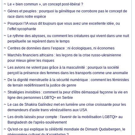
Le « bien commun », un concept post-libéral ?
Gènes et peuples : pourquoi la génétique ne corrobore pas le concept de
race dans notre espèce
Pourquoi l’IA vous dit toujours que vous avez une excellente idée, ou
l’effet sycophante
Le rythme des abysses, ou comment les créatures qui vivent dans une nuit
perpétuelle se repèrent dans le temps
Centres de données dans l’espace : ni écologiques, ni économes
Marchés financiers africains : les leçons de la crise russo-ukrainienne
pour mieux gérer les risques
Les avions ne volent pas grâce à la masculinité : pourquoi la société
perçoit la présence des femmes dans les transports comme une anomalie
De la dignité menstruelle à la sécurité numérique : comment les féministes
de terrain redéfinissent la justice de genre
Stratégies invisibles : comment la peur d'être démasqué façonne la vie en
ligne des personnes LGBTQ+ en Serbie
Le cas de Shakira Galíndez met en lumière une crise croissante pour les
demandeurs d'asile trans vénézuéliens aux USA
Les droits laissés pour compte : l'avenir de la mobilisation LGBTQI+ au
Bangladesh de l'après-soulèvement
Qu'est-ce qui explique la célébrité mondiale de Dimash Qudaibergen, le
phénomène culturel du Kazakhstan ?