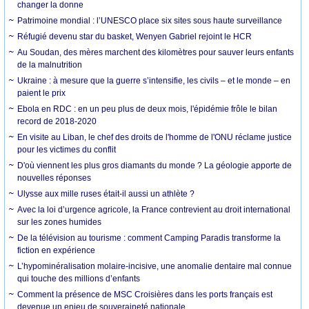
changer la donne
Patrimoine mondial : l’UNESCO place six sites sous haute surveillance
Réfugié devenu star du basket, Wenyen Gabriel rejoint le HCR
Au Soudan, des mères marchent des kilomètres pour sauver leurs enfants
de la malnutrition
Ukraine : à mesure que la guerre s’intensifie, les civils – et le monde – en
paient le prix
Ebola en RDC : en un peu plus de deux mois, l'épidémie frôle le bilan
record de 2018-2020
En visite au Liban, le chef des droits de l'homme de l'ONU réclame justice
pour les victimes du conflit
D'où viennent les plus gros diamants du monde ? La géologie apporte de
nouvelles réponses
Ulysse aux mille ruses était-il aussi un athlète ?
Avec la loi d’urgence agricole, la France contrevient au droit international
sur les zones humides
De la télévision au tourisme : comment Camping Paradis transforme la
fiction en expérience
L’hypominéralisation molaire-incisive, une anomalie dentaire mal connue
qui touche des millions d’enfants
Comment la présence de MSC Croisières dans les ports français est
devenue un enjeu de souveraineté nationale