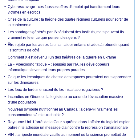
Cyberesclavage : ces fausses offres d'emploi qui transforment leurs
victimes en escrocs
Crise de la culture : la théorie des quatre régimes culturels pour sortir de
la controverse
Les sondages générés par IA séduisent des instituts, mais peuvent-ils
vraiment refléter ce que pensent les gens ?
Être rejeté par les autres fait mal : aider enfants et ados à rebondir quand
ils sont mis de côté
Comment X est devenu l’un des théâtres de la guerre en Ukraine
La « vibecoding fatigue » : épuisés par l’IA, les développeurs
informatiques inventent leurs propres parades
Ce que les techniques de chasse des rapaces pourraient nous apprendre
sur les dinosaures
Les feux de forêt menacent-ils les installations gazières ?
Incendies en Gironde : la logistique au cœur de l’évacuation massive
d’une population
Nouveau symbole nutritionnel au Canada : aidera-t-il vraiment les
consommateurs à mieux choisir ?
Royaume-Uni. L’arrêt de la Cour suprême dans l’affaire du logiciel espion
bahreïnite adresse un message clair contre la répression transnationale
VIH : la riposte mondiale vacille au moment où la science promettait de