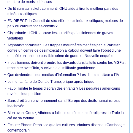
nombre de morts et blessés
Du lithium au nickel : comment l’ONU aide à tirer le meilleur parti des
minéraux critiques
EN DIRECT du Conseil de sécurité | Les minéraux critiques, moteurs de
paix ou carburant des conflits ?
Cisjordanie : l’ONU accuse les autorités palestiniennes de graves
violations
Afghanistan/Pakistan. Les frappes meurtrières menées par le Pakistan
contre un centre de désintoxication à Kaboul doivent faire l’objet d’une
enquête en tant que possible crime de guerre – Nouvelle enquête
« Les femmes doivent prendre les devants dans la lutte contre les MGF » :
rencontre avec Tala, survivante et militante gambienne
Que deviendront nos médias d’information ? Les dilemmes face à l’IA
Le mur tarifaire de Donald Trump, brique après brique
Faut-il limiter le temps d’écran des enfants ? Les pédiatres américains
revoient leur position
Sans droit à un environnement sain, l’Europe des droits humains reste
inachevée
Bien avant Ormuz, Athènes a fait du contrôle d’un détroit près de Troie la
clé de sa fortune
Écouter Phnom Penh : ce que les cultures urbaines disent du Cambodge
contemporain