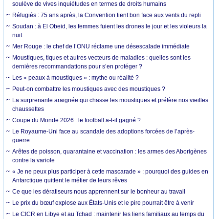
soulève de vives inquiétudes en termes de droits humains
Réfugiés : 75 ans après, la Convention tient bon face aux vents du repli
Soudan : à El Obeid, les femmes fuient les drones le jour et les violeurs la
nuit
Mer Rouge : le chef de l’ONU réclame une désescalade immédiate
Moustiques, tiques et autres vecteurs de maladies : quelles sont les
dernières recommandations pour s’en protéger ?
Les « peaux à moustiques » : mythe ou réalité ?
Peut-on combattre les moustiques avec des moustiques ?
La surprenante araignée qui chasse les moustiques et préfère nos vieilles
chaussettes
Coupe du Monde 2026 : le football a-t-il gagné ?
Le Royaume-Uni face au scandale des adoptions forcées de l’après-
guerre
Arêtes de poisson, quarantaine et vaccination : les armes des Aborigènes
contre la variole
« Je ne peux plus participer à cette mascarade » : pourquoi des guides en
Antarctique quittent le métier de leurs rêves
Ce que les dératiseurs nous apprennent sur le bonheur au travail
Le prix du bœuf explose aux États-Unis et le pire pourrait être à venir
Le CICR en Libye et au Tchad : maintenir les liens familiaux au temps du