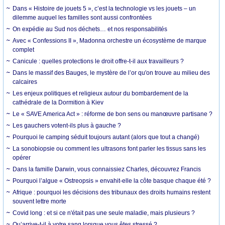
Dans « Histoire de jouets 5 », c’est la technologie vs les jouets – un
dilemme auquel les familles sont aussi confrontées
On expédie au Sud nos déchets… et nos responsabilités
Avec « Confessions II », Madonna orchestre un écosystème de marque
complet
Canicule : quelles protections le droit offre-t-il aux travailleurs ?
Dans le massif des Bauges, le mystère de l’or qu'on trouve au milieu des
calcaires
Les enjeux politiques et religieux autour du bombardement de la
cathédrale de la Dormition à Kiev
Le « SAVE America Act » : réforme de bon sens ou manœuvre partisane ?
Les gauchers votent-ils plus à gauche ?
Pourquoi le camping séduit toujours autant (alors que tout a changé)
La sonobiopsie ou comment les ultrasons font parler les tissus sans les
opérer
Dans la famille Darwin, vous connaissiez Charles, découvrez Francis
Pourquoi l’algue « Ostreopsis » envahit-elle la côte basque chaque été ?
Afrique : pourquoi les décisions des tribunaux des droits humains restent
souvent lettre morte
Covid long : et si ce n'était pas une seule maladie, mais plusieurs ?
Qu’arrive-t-il à votre sang lorsque vous êtes stressé ?