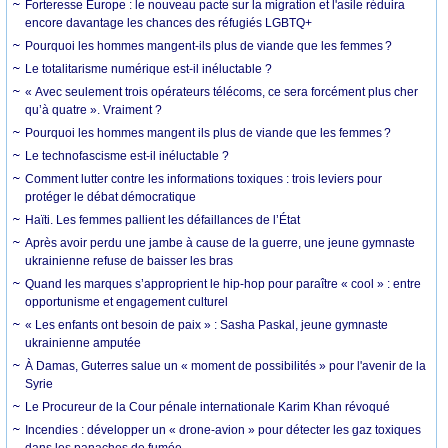
Forteresse Europe : le nouveau pacte sur la migration et l'asile réduira
encore davantage les chances des réfugiés LGBTQ+
Pourquoi les hommes mangent-ils plus de viande que les femmes ?
Le totalitarisme numérique est-il inéluctable ?
« Avec seulement trois opérateurs télécoms, ce sera forcément plus cher
qu’à quatre ». Vraiment ?
Pourquoi les hommes mangent ils plus de viande que les femmes ?
Le technofascisme est-il inéluctable ?
Comment lutter contre les informations toxiques : trois leviers pour
protéger le débat démocratique
Haïti. Les femmes pallient les défaillances de l’État
Après avoir perdu une jambe à cause de la guerre, une jeune gymnaste
ukrainienne refuse de baisser les bras
Quand les marques s’approprient le hip-hop pour paraître « cool » : entre
opportunisme et engagement culturel
« Les enfants ont besoin de paix » : Sasha Paskal, jeune gymnaste
ukrainienne amputée
À Damas, Guterres salue un « moment de possibilités » pour l'avenir de la
Syrie
Le Procureur de la Cour pénale internationale Karim Khan révoqué
Incendies : développer un « drone-avion » pour détecter les gaz toxiques
dans les panaches de fumée