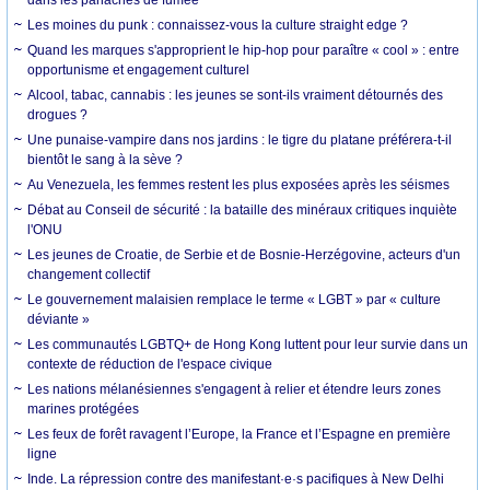
Les moines du punk : connaissez-vous la culture straight edge ?
Quand les marques s'approprient le hip-hop pour paraître « cool » : entre
opportunisme et engagement culturel
Alcool, tabac, cannabis : les jeunes se sont-ils vraiment détournés des
drogues ?
Une punaise-vampire dans nos jardins : le tigre du platane préférera-t-il
bientôt le sang à la sève ?
Au Venezuela, les femmes restent les plus exposées après les séismes
Débat au Conseil de sécurité : la bataille des minéraux critiques inquiète
l'ONU
Les jeunes de Croatie, de Serbie et de Bosnie-Herzégovine, acteurs d'un
changement collectif
Le gouvernement malaisien remplace le terme « LGBT » par « culture
déviante »
Les communautés LGBTQ+ de Hong Kong luttent pour leur survie dans un
contexte de réduction de l'espace civique
Les nations mélanésiennes s'engagent à relier et étendre leurs zones
marines protégées
Les feux de forêt ravagent l’Europe, la France et l’Espagne en première
ligne
Inde. La répression contre des manifestant·e·s pacifiques à New Delhi