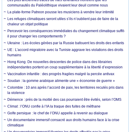
communautés du Paléolithique vivaient leur deuil comme nous
La plate-forme Patreon pousse les musiciens à vendre leur intimité
Les refuges climatiques seront utiles s’ils n’oublient pas de faire de la
chaleur un objet politique
Percevoir les conséquences immédiates du changement climatique suffit-
il pour changer les comportements ?
Ukraine : Les écoles gérées par la Russie bafouent les droits des enfants
UE : L’accord migratoire avec la Tunisie aggrave les violations des droits
humains
Hong Kong. De nouvelles descentes de police dans des librairies
indépendantes portent un coup supplémentaire à la liberté d’expression
Vaccination infantile : des progrès fragiles malgré la percée antivax
Soudan : la gomme arabique alimente une « économie de guerre »
Colombie : 10 ans après l’accord de paix, les territoires reculés pris dans
la violence
Démence : près de la moitié des cas pourraient être évités, selon l’OMS
Climat : l’ONU confie à l’IA la traque des fuites de méthane
Golfe persique : le chef de l’ONU appelle à revenir au dialogue
Un documentaire immersif consacré aux droits humains face à la crise
climatique
Un documentaire immersif illumine les droits affectés par la crise