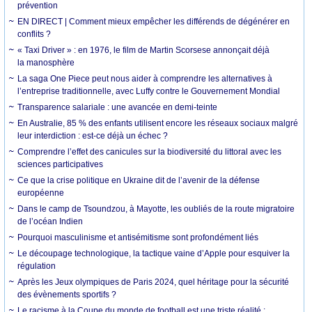
prévention
EN DIRECT | Comment mieux empêcher les différends de dégénérer en
conflits ?
« Taxi Driver » : en 1976, le film de Martin Scorsese annonçait déjà
la manosphère
La saga One Piece peut nous aider à comprendre les alternatives à
l’entreprise traditionnelle, avec Luffy contre le Gouvernement Mondial
Transparence salariale : une avancée en demi-teinte
En Australie, 85 % des enfants utilisent encore les réseaux sociaux malgré
leur interdiction : est-ce déjà un échec ?
Comprendre l’effet des canicules sur la biodiversité du littoral avec les
sciences participatives
Ce que la crise politique en Ukraine dit de l’avenir de la défense
européenne
Dans le camp de Tsoundzou, à Mayotte, les oubliés de la route migratoire
de l’océan Indien
Pourquoi masculinisme et antisémitisme sont profondément liés
Le découpage technologique, la tactique vaine d’Apple pour esquiver la
régulation
Après les Jeux olympiques de Paris 2024, quel héritage pour la sécurité
des évènements sportifs ?
Le racisme à la Coupe du monde de football est une triste réalité :