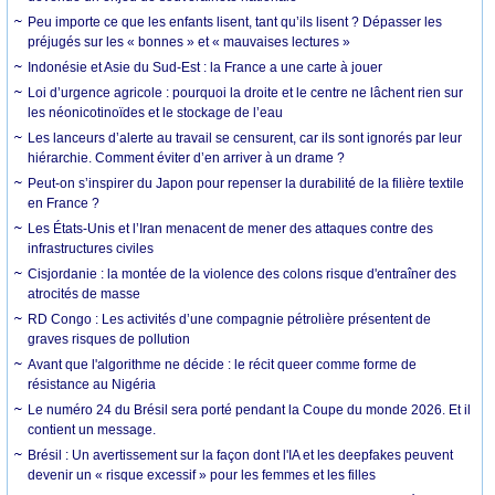
Peu importe ce que les enfants lisent, tant qu’ils lisent ? Dépasser les
préjugés sur les « bonnes » et « mauvaises lectures »
Indonésie et Asie du Sud-Est : la France a une carte à jouer
Loi d’urgence agricole : pourquoi la droite et le centre ne lâchent rien sur
les néonicotinoïdes et le stockage de l’eau
Les lanceurs d’alerte au travail se censurent, car ils sont ignorés par leur
hiérarchie. Comment éviter d’en arriver à un drame ?
Peut-on s’inspirer du Japon pour repenser la durabilité de la filière textile
en France ?
Les États-Unis et l’Iran menacent de mener des attaques contre des
infrastructures civiles
Cisjordanie : la montée de la violence des colons risque d'entraîner des
atrocités de masse
RD Congo : Les activités d’une compagnie pétrolière présentent de
graves risques de pollution
Avant que l'algorithme ne décide : le récit queer comme forme de
résistance au Nigéria
Le numéro 24 du Brésil sera porté pendant la Coupe du monde 2026. Et il
contient un message.
Brésil : Un avertissement sur la façon dont l'IA et les deepfakes peuvent
devenir un « risque excessif » pour les femmes et les filles