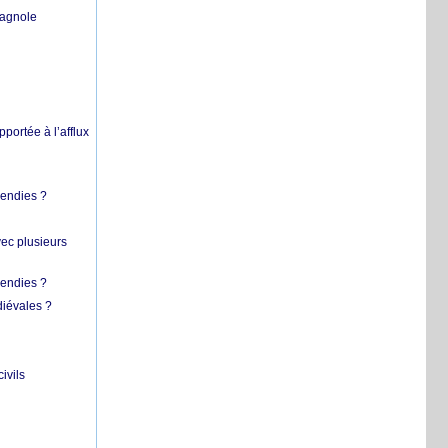
pagnole
pportée à l’afflux
cendies ?
vec plusieurs
cendies ?
diévales ?
ivils