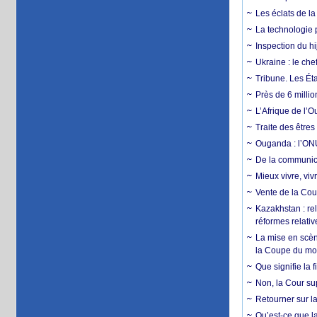
Les éclats de la
La technologie p
Inspection du hij
Ukraine : le ch
Tribune. Les Éta
Près de 6 milli
L’Afrique de l’
Traite des êtres
Ouganda : l’ONU
De la communica
Mieux vivre, viv
Vente de la Coup
Kazakhstan : rel
réformes relativ
La mise en scène
la Coupe du m
Que signifie la 
Non, la Cour sup
Retourner sur la
Qu’est-ce que la