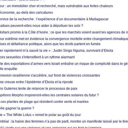
ur : un immobilier cher et recherché, mais vulnérable aux fortes chaleurs
’économie, au-delà des caricatures
rvice de la recherche : l’expérience d’un documentaire à Madagascar
aitues peuvent-elles nous aider à dépolluer les sols ?
dollars promis à la Côte d’Ivoire : ce que les marchés voient avant les agences de n
ur extrême met en évidence la convergence mortelle entre changement climatique,
ses et défaillance politique, alors que les droits partent en fumée
ner rapidement m’a sauvé la vie » : Justin Singo Nguma, survivant d’Ebola
ences sexuelles s'intensifient à un rythme alarmant
te des exportations d’armes vers Israël entraîne un risque de complicité dans le g
lle enquête
annexion israélienne s'accélère, sur fond de violences croissantes
se creuse entre l’épidémie d’Ebola et la riposte
io Guterres tente de relancer le processus de paix
pillons Morpho inspireront-elles les centrales solaires du futur ?
ces plantes de plage qui résistent contre vents et marées
lle gagner la guerre ?
e « The White Lotus » remet le polar au goût du jour
tréal : la haine des femmes n’a pas de parti, montre un manifeste laissé par le tire