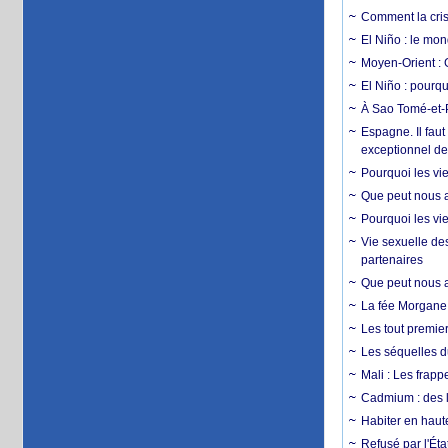
Comment la crise
El Niño : le mon
Moyen-Orient : 
El Niño : pourqu
À Sao Tomé-et-P
Espagne. Il faut
exceptionnel d
Pourquoi les vie
Que peut nous ap
Pourquoi les vie
Vie sexuelle des
partenaires
Que peut nous ap
La fée Morgane 
Les tout premier
Les séquelles d
Mali : Les frapp
Cadmium : des l
Habiter en haute
Refusé par l'Éta