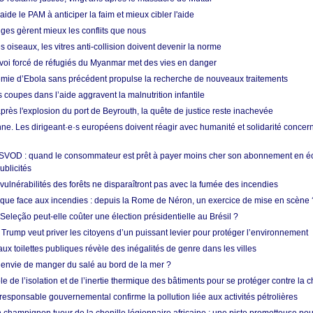
aide le PAM à anticiper la faim et mieux cibler l'aide
nges gèrent mieux les conflits que nous
s oiseaux, les vitres anti-collision doivent devenir la norme
envoi forcé de réfugiés du Myanmar met des vies en danger
mie d’Ebola sans précédent propulse la recherche de nouveaux traitements
s coupes dans l’aide aggravent la malnutrition infantile
après l'explosion du port de Beyrouth, la quête de justice reste inachevée
e. Les dirigeant·e·s européens doivent réagir avec humanité et solidarité concerna
 SVOD : quand le consommateur est prêt à payer moins cher son abonnement en 
ublicités
vulnérabilités des forêts ne disparaîtront pas avec la fumée des incendies
tique face aux incendies : depuis la Rome de Néron, un exercice de mise en scène 
 Seleção peut-elle coûter une élection présidentielle au Brésil ?
 Trump veut priver les citoyens d’un puissant levier pour protéger l’environnement
ux toilettes publiques révèle des inégalités de genre dans les villes
 envie de manger du salé au bord de la mer ?
ôle de l’isolation et de l’inertie thermique des bâtiments pour se protéger contre la 
esponsable gouvernemental confirme la pollution liée aux activités pétrolières