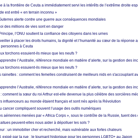
 à la frontière de Ceuta a immédiatement servi les intérêts de l’extrême droite es
de est entré « en terrain inconnu »
Guterres alerte contre une guerre aux conséquences mondiales
oi des millions de vies sont en danger
rincipe, l’ONU soutient la confiance des citoyens dans les urnes
 veiller à placer les droits humains, la dignité et l’humanité au cœur de la réponse a
e personnes à Ceuta
ux torchons essuient-ils mieux que les neufs ?
prendre l’Australie, référence mondiale en matière d’alerte, sur la gestion des in
ux torchons essuient-ils mieux que les neufs ?
 rainettes : comment les femelles construisent de meilleurs nids en s'accouplant a
prendre l’Australie, référence mondiale en matière d’alerte, sur la gestion des in
: comment la sœur du roi Arthur est-elle devenue la plus célèbre des sorcières mé
s influenceurs au monde étaient français et sont nés après la Révolution
u cancer compliquent souvent l’usage des outils numériques
es aériennes menées par « Africa Corps », sous le contrôle de la Russie, tuent des c
aitues peuvent-elles nous aider à dépolluer les sols ?
ur : un immobilier cher et recherché, mais vulnérable aux fortes chaleurs
t, exigé par la rue : le tournant historique pour les personnes LGBTQ+ au Japon