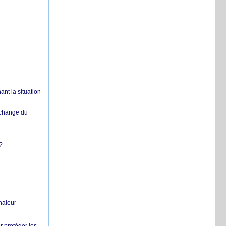
nt la situation
échange du
?
chaleur