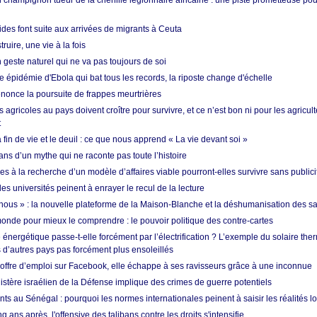
 champignon tueur de la chenille légionnaire africaine : une piste prometteuse pou
des font suite aux arrivées de migrants à Ceuta
ruire, une vie à la fois
n geste naturel qui ne va pas toujours de soi
 épidémie d'Ebola qui bat tous les records, la riposte change d'échelle
nonce la poursuite de frappes meurtrières
s agricoles au pays doivent croître pour survivre, et ce n’est bon ni pour les agricul
t
in de vie et le deuil : ce que nous apprend « La vie devant soi »
ans d’un mythe qui ne raconte pas toute l’histoire
es à la recherche d’un modèle d’affaires viable pourront-elles survivre sans publici
les universités peinent à enrayer le recul de la lecture
i nous » : la nouvelle plateforme de la Maison-Blanche et la déshumanisation des s
onde pour mieux le comprendre : le pouvoir politique des contre-cartes
énergétique passe-t-elle forcément par l’électrification ? L’exemple du solaire th
d’autres pays pas forcément plus ensoleillés
offre d’emploi sur Facebook, elle échappe à ses ravisseurs grâce à une inconnue
istère israélien de la Défense implique des crimes de guerre potentiels
nts au Sénégal : pourquoi les normes internationales peinent à saisir les réalités l
q ans après, l'offensive des talibans contre les droits s'intensifie