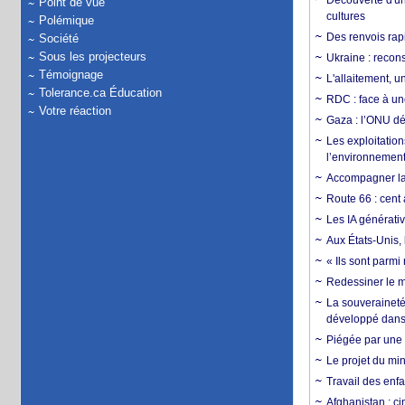
Découverte d'un
Point de vue
cultures
Polémique
Des renvois rapi
Société
Sous les projecteurs
Ukraine : reconst
Témoignage
L'allaitement, u
Tolerance.ca Éducation
RDC : face à une
Votre réaction
Gaza : l’ONU dé
Les exploitation
l’environnemen
Accompagner la f
Route 66 : cent 
Les IA générativ
Aux États-Unis, 
« Ils sont parm
Redessiner le m
La souveraineté 
développé dans 
Piégée par une 
Le projet du min
Travail des enfa
Afghanistan : cin