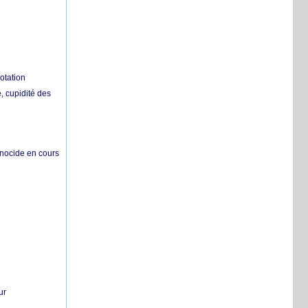
otation
 cupidité des
énocide en cours
ur