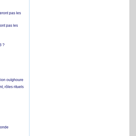
ront pas les
nt pas les
3 ?
égion ouïghoure
, rôles rituels
 monde