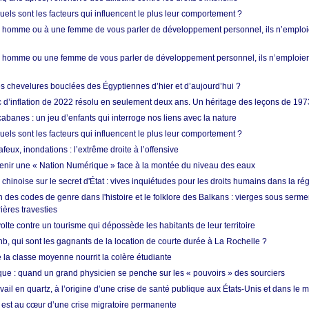
quels sont les facteurs qui influencent le plus leur comportement ?
homme ou à une femme de vous parler de développement personnel, ils n’emploie
homme ou une femme de vous parler de développement personnel, ils n’emploiero
es chevelures bouclées des Égyptiennes d’hier et d’aujourd’hui ?
ic d’inflation de 2022 résolu en seulement deux ans. Un héritage des leçons de 197
abanes : un jeu d’enfants qui interroge nos liens avec la nature
quels sont les facteurs qui influencent le plus leur comportement ?
eux, inondations : l’extrême droite à l’offensive
enir une « Nation Numérique » face à la montée du niveau des eaux
hinoise sur le secret d'État : vives inquiétudes pour les droits humains dans la r
 des codes de genre dans l'histoire et le folklore des Balkans : vierges sous serment
ières travesties
lte contre un tourisme qui dépossède les habitants de leur territoire
nb, qui sont les gagnants de la location de courte durée à La Rochelle ?
de la classe moyenne nourrit la colère étudiante
ique : quand un grand physicien se penche sur les « pouvoirs » des sourciers
vail en quartz, à l’origine d’une crise de santé publique aux États-Unis et dans le
est au cœur d’une crise migratoire permanente