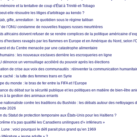
 mémoire et la tentative de coup d'État à Trinité-et-Tobago
eut-elle résoudre les litiges d'arbitrage au kendo ?
ab, gifle, arrestation : le quotidien sous le régime taliban
ef de l’ONU condamne de nouvelles frappes russes meurtrières
ts africains doivent refuser de se rendre complices de la politique américaine d’ex
ons d'hectares ravagés par les flammes en Europe et en Amérique du Nord, selon l
Ouest et du Centre menacée par une catastrophe alimentaire
 humains : les nouveaux esclaves derrière les escroqueries en ligne
 dénonce un verrouillage accéléré du pouvoir après les élections
tion de crise aux voix des communautés : réinventer la communication humanitai
re caché : la lutte des femmes trans en Syrie
e du monde : le bras de fer entre la FIFA et l’Europe
ance du débat sur la sécurité publique et les politiques en matière de bien-être ani
es à la gestion des animaux errants
 nationaliste contre les traditions du Bushido : les débats autour des nettoyages
onde 2026
fin du Statut de protection temporaire aux États-Unis pour les Haïtiens ?
rême n'a pas qualifié les Canadiens unilingues d'« inférieurs »
 Lune : voici pourquoi le défi parait plus grand qu’en 1969
 littérature « jeune adulte » ?