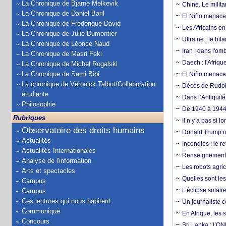
La Chronique de Bjarne Melkevik
Chine. Le milita
La Chronique de Daniel Baril
El Niño menace 
La Chronique de Frédérique David
Les Africains en
La Chronique de Julie Dumontier
Ukraine : le bila
La Chronique de Léonce Naud
Iran : dans l'om
La Chronique de Masri Feki
Daech : l'Afriq
La Chronique de Michel Rogalski
La Chronique de Sami Bibi
El Niño menace d
La chronique de Véronick Talbot/Collaboration
Décès de Rudolp
étudiante
Dans l’Antiquité
Philosophie
De 1940 à 1944,
Rubriques
Il n’y a pas si 
Observatoire des droits humains
Donald Trump ou
Actualités
Incendies : le r
Actualités Internationales
Renseignement :
Analyse de l'information
Les robots agri
Arts et spectacles
Quelles sont les 
Campus
L’éclipse solai
Campus
Ces lectures qui nous habitent
Un journaliste 
Communiqué
En Afrique, les 
Concours
Sri Lanka : l’ON