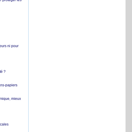
r protéger les
teurs ni pour
té ?
ans-papiers
ermique, mieux
ocales