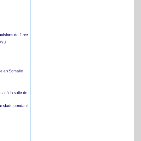
pulsions de force
'ONU
re en Somalie
mal à la suite de
 de stade pendant