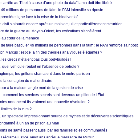
nt arrêté au Tibet à cause d’une photo du dalaï-lama doit être libéré
49 millions de personnes de faim, le PAM intensifie sa riposte
 première ligne face à la crise de la biodiversité
n civil s’alourdit encore après un mois de juillet particulièrement meurtrier
bre de la guerre au Moyen-Orient, les exécutions s'accélèrent
ue au cœur de la menace
e faire basculer 49 millions de personnes dans la faim : le PAM renforce sa ripos
h Marcus : est-ce la fin des théories analytiques élégantes ?
, les Grecs n’étaient pas tous bodybuildés !
 quel véhicule roulait en l’absence de pétrole ?
longtemps, les grillons chantaient dans le métro parisien
 la contagion du mal ordinaire
etour à la maison, angle mort de la gestion de crise
 comment les services secrets sont devenus un pilier de l’État
coles annoncent-ils vraiment une nouvelle révolution ?
limites de la clim ?
re, un spectacle impressionnant source de mythes et de découvertes scientifiques
condamné à un an de prison au Mali
soins de santé passent aussi par les familles et les communautés
U réclame justice, vingt ans après le massacre de Muttur