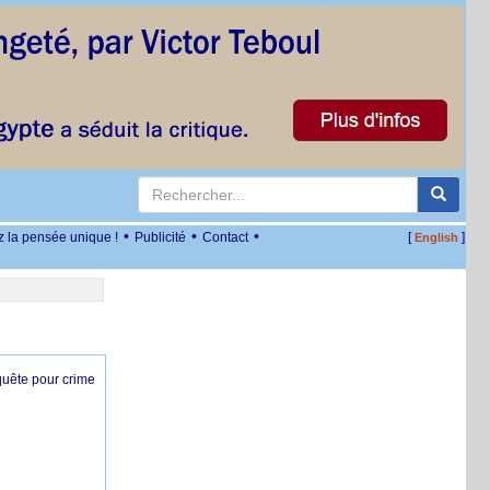
•
•
•
z la pensée unique !
Publicité
Contact
[
]
English
nquête pour crime