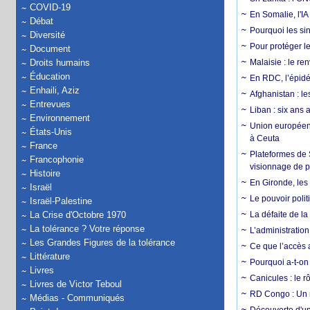
COVID-19
En Somalie, l'IA 
Débat
Pourquoi les si
Diversité
Pour protéger le
Document
Droits humains
Malaisie : le r
Éducation
En RDC, l’épidé
Enhaili, Aziz
Afghanistan : le
Entrevues
Liban : six ans 
Environnement
Union européenn
États-Unis
à Ceuta
France
Plateformes de
Francophonie
visionnage de p
Histoire
En Gironde, les 
Israël
Le pouvoir poli
Israël-Palestine
La Crise d'Octobre 1970
La défaite de la
La tolérance ? Votre réponse
L’administration
Les Grandes Figures de la tolérance
Ce que l’accès a
Littérature
Pourquoi a-t-on
Livres
Canicules : le r
Livres de Victor Teboul
RD Congo : Un r
Médias - Communiqués