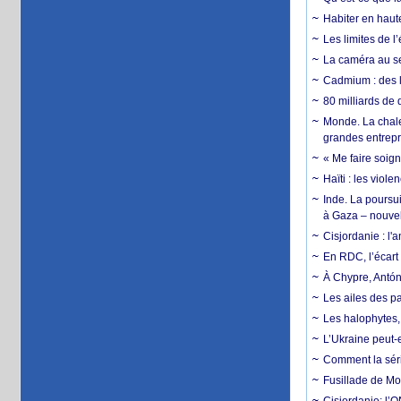
Habiter en haute
Les limites de l
La caméra au se
Cadmium : des l
80 milliards de 
Monde. La chale
grandes entrepri
« Me faire soig
Haïti : les viol
Inde. La poursui
à Gaza – nouve
Cisjordanie : l'
En RDC, l’écart 
À Chypre, Antón
Les ailes des pa
Les halophytes, 
L’Ukraine peut-e
Comment la séri
Fusillade de Mon