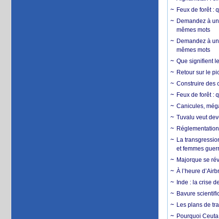
Feux de forêt : 
Demandez à un 
mêmes mots
Demandez à un 
mêmes mots
Que signifient l
Retour sur le p
Construire des c
Feux de forêt : 
Canicules, mégaf
Tuvalu veut dev
Réglementation c
La transgression
et femmes guerr
Majorque se révo
À l’heure d’Airb
Inde : la crise 
Bavure scientif
Les plans de tra
Pourquoi Ceuta 