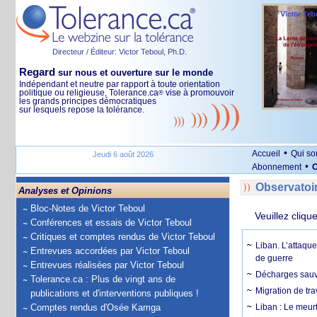
Directeur / Éditeur: Victor Teboul, Ph.D.
Regard
sur nous et ouverture sur le monde
Indépendant et neutre par rapport à toute orientation
politique ou religieuse, Tolerance.ca
vise à promouvoir
®
les grands principes démocratiques
sur lesquels repose la tolérance.
•
Accueil
Qui s
Jeudi 6 août 2026
•
Abonnement
O
Observatoi
Analyses et Opinions
Bloc-Notes de Victor Teboul
Veuillez cliqu
Conférences et essais de Victor Teboul
Critiques et comptes rendus de Victor Teboul
Liban. L’attaque
Entrevues accordées par Victor Teboul
de guerre
Entrevues réalisées par Victor Teboul
Décharges sauva
Tolerance.ca : Plus de vingt ans de
Migration de tra
publications et d'interventions publiques !
Comptes rendus d'Osée Kamga
Liban : Le meurt