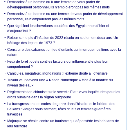
Demandez à un homme ou à une femme de vous parler de
développement personnel, ils n’emploieront pas les mêmes mots
Demandez à un homme ou une femme de vous parler de développement
personnel, ils n’emploieront pas les mêmes mots
Que signifient les chevelures bouclées des Égyptiennes d’hier et
d’aujourd’hui ?
Retour sur le pic d’inflation de 2022 résolu en seulement deux ans. Un
héritage des leçons de 1973 ?
Construire des cabanes : un jeu d’enfants qui interroge nos liens avec la
nature
Feux de forêt : quels sont les facteurs qui influencent le plus leur
comportement ?
Canicules, mégafeux, inondations : l’extrême droite à l’offensive
Tuvalu veut devenir une « Nation Numérique » face à la montée du
niveau des eaux
Réglementation chinoise sur le secret d'État : vives inquiétudes pour les
droits humains dans la région ouïghoure
La transgression des codes de genre dans l'histoire et le folklore des
Balkans : vierges sous serment, rôles rituels et femmes guerrières
travesties
Majorque se révolte contre un tourisme qui dépossède les habitants de
leur territoire