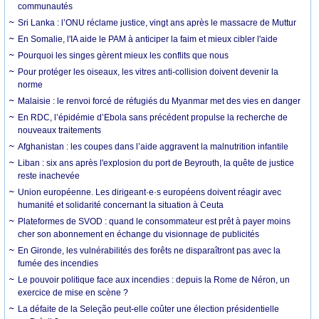
communautés
Sri Lanka : l’ONU réclame justice, vingt ans après le massacre de Muttur
En Somalie, l'IA aide le PAM à anticiper la faim et mieux cibler l'aide
Pourquoi les singes gèrent mieux les conflits que nous
Pour protéger les oiseaux, les vitres anti-collision doivent devenir la
norme
Malaisie : le renvoi forcé de réfugiés du Myanmar met des vies en danger
En RDC, l’épidémie d’Ebola sans précédent propulse la recherche de
nouveaux traitements
Afghanistan : les coupes dans l’aide aggravent la malnutrition infantile
Liban : six ans après l'explosion du port de Beyrouth, la quête de justice
reste inachevée
Union européenne. Les dirigeant·e·s européens doivent réagir avec
humanité et solidarité concernant la situation à Ceuta
Plateformes de SVOD : quand le consommateur est prêt à payer moins
cher son abonnement en échange du visionnage de publicités
En Gironde, les vulnérabilités des forêts ne disparaîtront pas avec la
fumée des incendies
Le pouvoir politique face aux incendies : depuis la Rome de Néron, un
exercice de mise en scène ?
La défaite de la Seleção peut-elle coûter une élection présidentielle