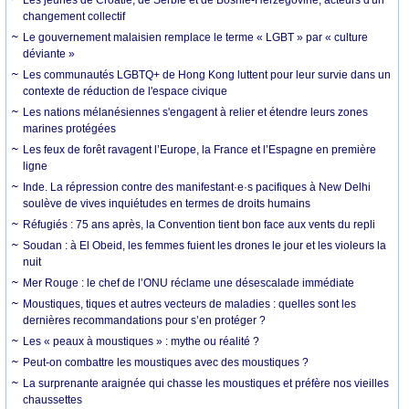
Les jeunes de Croatie, de Serbie et de Bosnie-Herzégovine, acteurs d'un
changement collectif
Le gouvernement malaisien remplace le terme « LGBT » par « culture
déviante »
Les communautés LGBTQ+ de Hong Kong luttent pour leur survie dans un
contexte de réduction de l'espace civique
Les nations mélanésiennes s'engagent à relier et étendre leurs zones
marines protégées
Les feux de forêt ravagent l’Europe, la France et l’Espagne en première
ligne
Inde. La répression contre des manifestant·e·s pacifiques à New Delhi
soulève de vives inquiétudes en termes de droits humains
Réfugiés : 75 ans après, la Convention tient bon face aux vents du repli
Soudan : à El Obeid, les femmes fuient les drones le jour et les violeurs la
nuit
Mer Rouge : le chef de l’ONU réclame une désescalade immédiate
Moustiques, tiques et autres vecteurs de maladies : quelles sont les
dernières recommandations pour s’en protéger ?
Les « peaux à moustiques » : mythe ou réalité ?
Peut-on combattre les moustiques avec des moustiques ?
La surprenante araignée qui chasse les moustiques et préfère nos vieilles
chaussettes