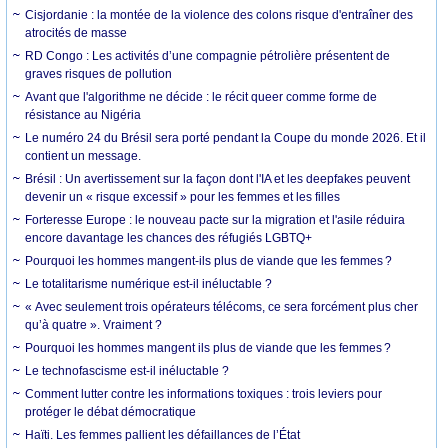
Cisjordanie : la montée de la violence des colons risque d'entraîner des
atrocités de masse
RD Congo : Les activités d’une compagnie pétrolière présentent de
graves risques de pollution
Avant que l'algorithme ne décide : le récit queer comme forme de
résistance au Nigéria
Le numéro 24 du Brésil sera porté pendant la Coupe du monde 2026. Et il
contient un message.
Brésil : Un avertissement sur la façon dont l'IA et les deepfakes peuvent
devenir un « risque excessif » pour les femmes et les filles
Forteresse Europe : le nouveau pacte sur la migration et l'asile réduira
encore davantage les chances des réfugiés LGBTQ+
Pourquoi les hommes mangent-ils plus de viande que les femmes ?
Le totalitarisme numérique est-il inéluctable ?
« Avec seulement trois opérateurs télécoms, ce sera forcément plus cher
qu’à quatre ». Vraiment ?
Pourquoi les hommes mangent ils plus de viande que les femmes ?
Le technofascisme est-il inéluctable ?
Comment lutter contre les informations toxiques : trois leviers pour
protéger le débat démocratique
Haïti. Les femmes pallient les défaillances de l’État