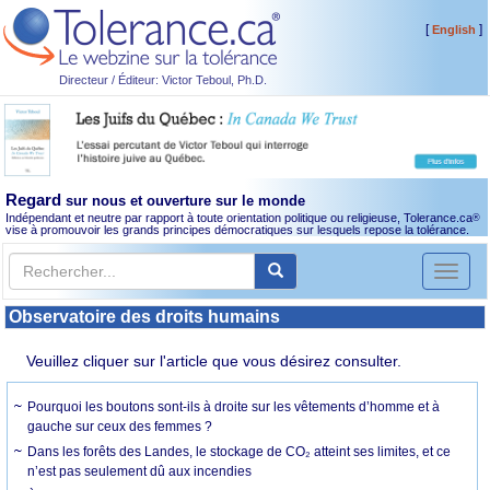
[
]
English
Directeur / Éditeur: Victor Teboul, Ph.D.
Regard
sur nous et ouverture sur le monde
Indépendant et neutre par rapport à toute orientation politique ou religieuse, Tolerance.ca
®
vise à promouvoir les grands principes démocratiques sur lesquels repose la tolérance.
Toggl
naviga
Observatoire des droits humains
Veuillez cliquer sur l'article que vous désirez consulter.
Pourquoi les boutons sont-ils à droite sur les vêtements d’homme et à
gauche sur ceux des femmes ?
Dans les forêts des Landes, le stockage de CO₂ atteint ses limites, et ce
n’est pas seulement dû aux incendies