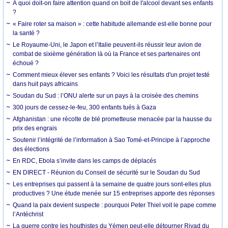
À quoi doit-on faire attention quand on boit de l'alcool devant ses enfants
?
« Faire roter sa maison » : cette habitude allemande est-elle bonne pour
la santé ?
Le Royaume-Uni, le Japon et l’Italie peuvent-ils réussir leur avion de
combat de sixième génération là où la France et ses partenaires ont
échoué ?
Comment mieux élever ses enfants ? Voici les résultats d'un projet testé
dans huit pays africains
Soudan du Sud : l’ONU alerte sur un pays à la croisée des chemins
300 jours de cessez-le-feu, 300 enfants tués à Gaza
Afghanistan : une récolte de blé prometteuse menacée par la hausse du
prix des engrais
Soutenir l’intégrité de l’information à Sao Tomé-et-Principe à l’approche
des élections
En RDC, Ebola s’invite dans les camps de déplacés
EN DIRECT - Réunion du Conseil de sécurité sur le Soudan du Sud
Les entreprises qui passent à la semaine de quatre jours sont-elles plus
productives ? Une étude menée sur 15 entreprises apporte des réponses
Quand la paix devient suspecte : pourquoi Peter Thiel voit le pape comme
l’Antéchrist
La guerre contre les houthistes du Yémen peut-elle détourner Riyad du