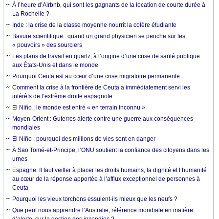
À l’heure d’Airbnb, qui sont les gagnants de la location de courte durée à
La Rochelle ?
Inde : la crise de la classe moyenne nourrit la colère étudiante
Bavure scientifique : quand un grand physicien se penche sur les
« pouvoirs » des sourciers
Les plans de travail en quartz, à l’origine d’une crise de santé publique
aux États-Unis et dans le monde
Pourquoi Ceuta est au cœur d’une crise migratoire permanente
Comment la crise à la frontière de Ceuta a immédiatement servi les
intérêts de l’extrême droite espagnole
El Niño : le monde est entré « en terrain inconnu »
Moyen-Orient : Guterres alerte contre une guerre aux conséquences
mondiales
El Niño : pourquoi des millions de vies sont en danger
À Sao Tomé-et-Principe, l’ONU soutient la confiance des citoyens dans les
urnes
Espagne. Il faut veiller à placer les droits humains, la dignité et l’humanité
au cœur de la réponse apportée à l’afflux exceptionnel de personnes à
Ceuta
Pourquoi les vieux torchons essuient-ils mieux que les neufs ?
Que peut nous apprendre l’Australie, référence mondiale en matière