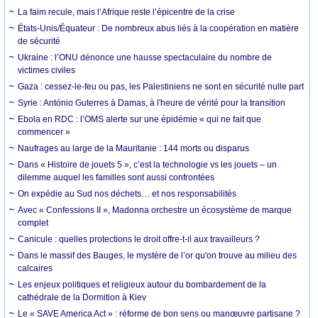
La faim recule, mais l’Afrique reste l’épicentre de la crise
États-Unis/Équateur : De nombreux abus liés à la coopération en matière
de sécurité
Ukraine : l’ONU dénonce une hausse spectaculaire du nombre de
victimes civiles
Gaza : cessez-le-feu ou pas, les Palestiniens ne sont en sécurité nulle part
Syrie : António Guterres à Damas, à l'heure de vérité pour la transition
Ebola en RDC : l’OMS alerte sur une épidémie « qui ne fait que
commencer »
Naufrages au large de la Mauritanie : 144 morts ou disparus
Dans « Histoire de jouets 5 », c’est la technologie vs les jouets – un
dilemme auquel les familles sont aussi confrontées
On expédie au Sud nos déchets… et nos responsabilités
Avec « Confessions II », Madonna orchestre un écosystème de marque
complet
Canicule : quelles protections le droit offre-t-il aux travailleurs ?
Dans le massif des Bauges, le mystère de l’or qu'on trouve au milieu des
calcaires
Les enjeux politiques et religieux autour du bombardement de la
cathédrale de la Dormition à Kiev
Le « SAVE America Act » : réforme de bon sens ou manœuvre partisane ?