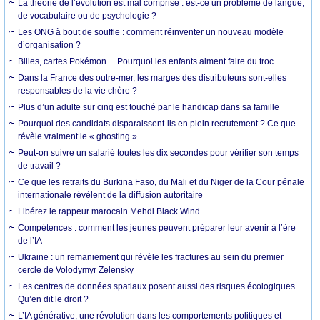
La théorie de l’évolution est mal comprise : est-ce un problème de langue,
de vocabulaire ou de psychologie ?
Les ONG à bout de souffle : comment réinventer un nouveau modèle
d’organisation ?
Billes, cartes Pokémon… Pourquoi les enfants aiment faire du troc
Dans la France des outre-mer, les marges des distributeurs sont-elles
responsables de la vie chère ?
Plus d’un adulte sur cinq est touché par le handicap dans sa famille
Pourquoi des candidats disparaissent-ils en plein recrutement ? Ce que
révèle vraiment le « ghosting »
Peut-on suivre un salarié toutes les dix secondes pour vérifier son temps
de travail ?
Ce que les retraits du Burkina Faso, du Mali et du Niger de la Cour pénale
internationale révèlent de la diffusion autoritaire
Libérez le rappeur marocain Mehdi Black Wind
Compétences : comment les jeunes peuvent préparer leur avenir à l’ère
de l’IA
Ukraine : un remaniement qui révèle les fractures au sein du premier
cercle de Volodymyr Zelensky
Les centres de données spatiaux posent aussi des risques écologiques.
Qu’en dit le droit ?
L’IA générative, une révolution dans les comportements politiques et