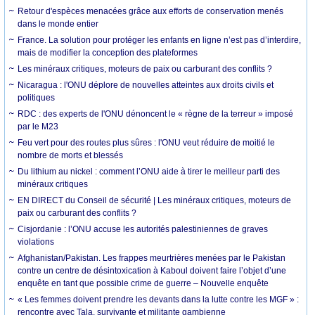
Retour d'espèces menacées grâce aux efforts de conservation menés
dans le monde entier
France. La solution pour protéger les enfants en ligne n’est pas d’interdire,
mais de modifier la conception des plateformes
Les minéraux critiques, moteurs de paix ou carburant des conflits ?
Nicaragua : l'ONU déplore de nouvelles atteintes aux droits civils et
politiques
RDC : des experts de l'ONU dénoncent le « règne de la terreur » imposé
par le M23
Feu vert pour des routes plus sûres : l'ONU veut réduire de moitié le
nombre de morts et blessés
Du lithium au nickel : comment l’ONU aide à tirer le meilleur parti des
minéraux critiques
EN DIRECT du Conseil de sécurité | Les minéraux critiques, moteurs de
paix ou carburant des conflits ?
Cisjordanie : l’ONU accuse les autorités palestiniennes de graves
violations
Afghanistan/Pakistan. Les frappes meurtrières menées par le Pakistan
contre un centre de désintoxication à Kaboul doivent faire l’objet d’une
enquête en tant que possible crime de guerre – Nouvelle enquête
« Les femmes doivent prendre les devants dans la lutte contre les MGF » :
rencontre avec Tala, survivante et militante gambienne