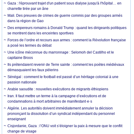
Gaza : l'éprouvant trajet d'un patient sous dialyse jusqu'à l'hôpital… en
charrette tirée par un âne
Mali. Des preuves de crimes de guerre commis par des groupes armés
dans la région de Gao
Des empereurs romains à Donald Trump : quand les dirigeants politiques
se montrent dans les enceintes sportives
Forces de l’ordre et recours aux armes : comment la Révolution française
a posé les termes du débat
Une icône méconnue du marronnage : Selomoh del Castilho et le
capitaine Broos
Ils prétendaient revenir de Terre sainte : comment les poètes médiévaux
démasquaient les faux pèlerins
Sénégal : comment le football est passé d’un héritage colonial à une
passion nationale
Arabie saoudite : nouvelles exécutions de migrants éthiopiens
Iran. Il faut mettre un terme à la campagne d’exécutions et de
condamnations à mort arbitraires de manifestant·e·s
Algérie. Les autorités doivent immédiatement annuler la décision
prononçant la dissolution d’un syndicat indépendant du personnel
enseignant
Cisjordanie, Gaza : l’ONU voit s’éloigner la paix à mesure que le conflit
change de visage