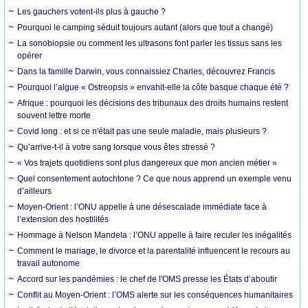
Les gauchers votent-ils plus à gauche ?
Pourquoi le camping séduit toujours autant (alors que tout a changé)
La sonobiopsie ou comment les ultrasons font parler les tissus sans les
opérer
Dans la famille Darwin, vous connaissiez Charles, découvrez Francis
Pourquoi l’algue « Ostreopsis » envahit-elle la côte basque chaque été ?
Afrique : pourquoi les décisions des tribunaux des droits humains restent
souvent lettre morte
Covid long : et si ce n'était pas une seule maladie, mais plusieurs ?
Qu’arrive-t-il à votre sang lorsque vous êtes stressé ?
« Vos trajets quotidiens sont plus dangereux que mon ancien métier »
Quel consentement autochtone ? Ce que nous apprend un exemple venu
d’ailleurs
Moyen-Orient : l’ONU appelle à une désescalade immédiate face à
l’extension des hostilités
Hommage à Nelson Mandela : l’ONU appelle à faire reculer les inégalités
Comment le mariage, le divorce et la parentalité influencent le recours au
travail autonome
Accord sur les pandémies : le chef de l'OMS presse les États d’aboutir
Conflit au Moyen-Orient : l’OMS alerte sur les conséquences humanitaires