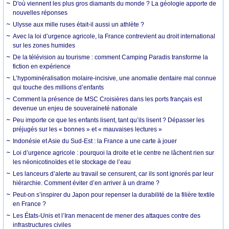
D'où viennent les plus gros diamants du monde ? La géologie apporte de
nouvelles réponses
Ulysse aux mille ruses était-il aussi un athlète ?
Avec la loi d’urgence agricole, la France contrevient au droit international
sur les zones humides
De la télévision au tourisme : comment Camping Paradis transforme la
fiction en expérience
L’hypominéralisation molaire-incisive, une anomalie dentaire mal connue
qui touche des millions d’enfants
Comment la présence de MSC Croisières dans les ports français est
devenue un enjeu de souveraineté nationale
Peu importe ce que les enfants lisent, tant qu’ils lisent ? Dépasser les
préjugés sur les « bonnes » et « mauvaises lectures »
Indonésie et Asie du Sud-Est : la France a une carte à jouer
Loi d’urgence agricole : pourquoi la droite et le centre ne lâchent rien sur
les néonicotinoïdes et le stockage de l’eau
Les lanceurs d’alerte au travail se censurent, car ils sont ignorés par leur
hiérarchie. Comment éviter d’en arriver à un drame ?
Peut-on s’inspirer du Japon pour repenser la durabilité de la filière textile
en France ?
Les États-Unis et l’Iran menacent de mener des attaques contre des
infrastructures civiles