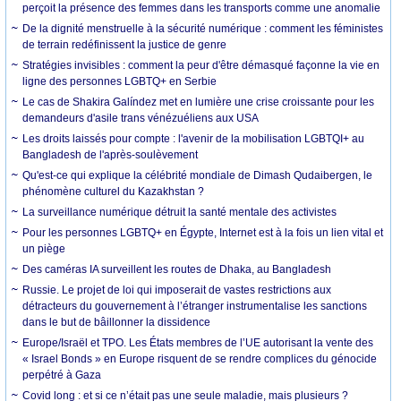
perçoit la présence des femmes dans les transports comme une anomalie
De la dignité menstruelle à la sécurité numérique : comment les féministes
de terrain redéfinissent la justice de genre
Stratégies invisibles : comment la peur d'être démasqué façonne la vie en
ligne des personnes LGBTQ+ en Serbie
Le cas de Shakira Galíndez met en lumière une crise croissante pour les
demandeurs d'asile trans vénézuéliens aux USA
Les droits laissés pour compte : l'avenir de la mobilisation LGBTQI+ au
Bangladesh de l'après-soulèvement
Qu'est-ce qui explique la célébrité mondiale de Dimash Qudaibergen, le
phénomène culturel du Kazakhstan ?
La surveillance numérique détruit la santé mentale des activistes
Pour les personnes LGBTQ+ en Égypte, Internet est à la fois un lien vital et
un piège
Des caméras IA surveillent les routes de Dhaka, au Bangladesh
Russie. Le projet de loi qui imposerait de vastes restrictions aux
détracteurs du gouvernement à l’étranger instrumentalise les sanctions
dans le but de bâillonner la dissidence
Europe/Israël et TPO. Les États membres de l’UE autorisant la vente des
« Israel Bonds » en Europe risquent de se rendre complices du génocide
perpétré à Gaza
Covid long : et si ce n’était pas une seule maladie, mais plusieurs ?