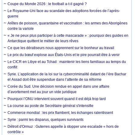
Coupe du Monde 2026 : le football a-t-il gagné ?
Le Royaume-Uni face au scandale des adoptions forcées de l’après-
guerre
Arêtes de poisson, quarantaine et vaccination : les armes des Aborigènes
contre la variole
« Je ne peux plus participer à cette mascarade » : pourquoi des guides en
Antarctique quittent le métier de leurs rêves
Ce que les dératiseurs nous apprennent sur le bonheur au travail
Le prix du bœuf explose aux États-Unis et le pire pourrait être à venir
Le CICR en Libye et au Tchad : maintenir les liens familiaux au temps du
conflit
Syrie. L’application de la loi sur la cybercriminalité datant de l’ère Bachar
el Assad doit être suspendue dans l’attente de sa réforme
Corée du Sud. Une décision rendue en appel dans une affaire
d’avortement met au jour un vide juridique
Pourquoi l’ONU intervient souvent quand il est déjà trop tard
La course au poste de Secrétaire général s'intensifie
Commerce mondial : les prix flambent, les échanges ralentissent
Syrie : parmi les disparus, quelques survivants
Détroit d'Ormuz : Guterres appelle à stopper une escalade « hors de
contrôle »