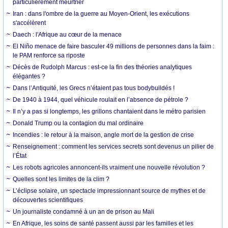
particulièrement meurtrier
Iran : dans l'ombre de la guerre au Moyen-Orient, les exécutions
s'accélèrent
Daech : l'Afrique au cœur de la menace
El Niño menace de faire basculer 49 millions de personnes dans la faim :
le PAM renforce sa riposte
Décès de Rudolph Marcus : est-ce la fin des théories analytiques
élégantes ?
Dans l’Antiquité, les Grecs n’étaient pas tous bodybuildés !
De 1940 à 1944, quel véhicule roulait en l’absence de pétrole ?
Il n’y a pas si longtemps, les grillons chantaient dans le métro parisien
Donald Trump ou la contagion du mal ordinaire
Incendies : le retour à la maison, angle mort de la gestion de crise
Renseignement : comment les services secrets sont devenus un pilier de
l’État
Les robots agricoles annoncent-ils vraiment une nouvelle révolution ?
Quelles sont les limites de la clim ?
L’éclipse solaire, un spectacle impressionnant source de mythes et de
découvertes scientifiques
Un journaliste condamné à un an de prison au Mali
En Afrique, les soins de santé passent aussi par les familles et les