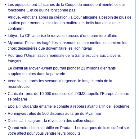
Les équipes nord-africaines de la Coupe du monde ont montré ce qui
fonctionne… et ce qui ne fonctionne pas
Afrique. Vingt ans après sa création, la Cour africaine a besoin de plus de
soutien pour mener sa mission en matière de droits humains sur le
continent
Libye : La CPI autorise le renvoi en procès d’une première affaire
Myanmar. Plusieurs tragédies survenues en mer mettent en lumière les
choix désespérés que doivent faire les Rohingyas
Pourquoi l’Organisation mondiale de la Santé est utile aux citoyens
français
Le conflit au Moyen-Orient pourrait plonger 23 millions d’enfants
supplémentaires dans la pauvreté
Venezuela : après les secours d’urgence, le long chemin de la
reconstruction
Canicule : près de 10.000 morts cet été, l’OMS appelle l’Europe à mieux
se préparer
Ebola : l’Ouganda entame le compte à rebours avant la fin de l’épidémie
Rohingyas : plus de 500 disparus au large du Myanmar
Du zinc à Instagram : la révolution des coffee shops
Quand votre chien s’habille en Prada… Les marques de luxe surfent sur
votre affect pour vous vendre leurs produits