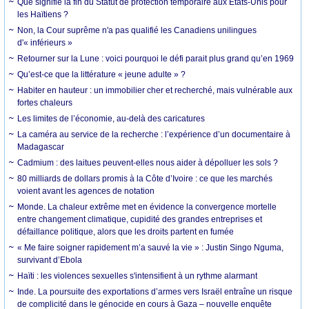
Que signifie la fin du Statut de protection temporaire aux États-Unis pour
les Haïtiens ?
Non, la Cour suprême n'a pas qualifié les Canadiens unilingues
d'« inférieurs »
Retourner sur la Lune : voici pourquoi le défi parait plus grand qu’en 1969
Qu’est-ce que la littérature « jeune adulte » ?
Habiter en hauteur : un immobilier cher et recherché, mais vulnérable aux
fortes chaleurs
Les limites de l’économie, au-delà des caricatures
La caméra au service de la recherche : l’expérience d’un documentaire à
Madagascar
Cadmium : des laitues peuvent-elles nous aider à dépolluer les sols ?
80 milliards de dollars promis à la Côte d’Ivoire : ce que les marchés
voient avant les agences de notation
Monde. La chaleur extrême met en évidence la convergence mortelle
entre changement climatique, cupidité des grandes entreprises et
défaillance politique, alors que les droits partent en fumée
« Me faire soigner rapidement m’a sauvé la vie » : Justin Singo Nguma,
survivant d’Ebola
Haïti : les violences sexuelles s'intensifient à un rythme alarmant
Inde. La poursuite des exportations d’armes vers Israël entraîne un risque
de complicité dans le génocide en cours à Gaza – nouvelle enquête