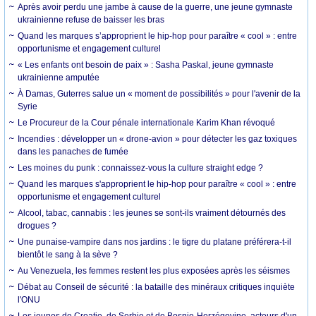
Après avoir perdu une jambe à cause de la guerre, une jeune gymnaste
ukrainienne refuse de baisser les bras
Quand les marques s’approprient le hip-hop pour paraître « cool » : entre
opportunisme et engagement culturel
« Les enfants ont besoin de paix » : Sasha Paskal, jeune gymnaste
ukrainienne amputée
À Damas, Guterres salue un « moment de possibilités » pour l'avenir de la
Syrie
Le Procureur de la Cour pénale internationale Karim Khan révoqué
Incendies : développer un « drone-avion » pour détecter les gaz toxiques
dans les panaches de fumée
Les moines du punk : connaissez-vous la culture straight edge ?
Quand les marques s'approprient le hip-hop pour paraître « cool » : entre
opportunisme et engagement culturel
Alcool, tabac, cannabis : les jeunes se sont-ils vraiment détournés des
drogues ?
Une punaise-vampire dans nos jardins : le tigre du platane préférera-t-il
bientôt le sang à la sève ?
Au Venezuela, les femmes restent les plus exposées après les séismes
Débat au Conseil de sécurité : la bataille des minéraux critiques inquiète
l'ONU