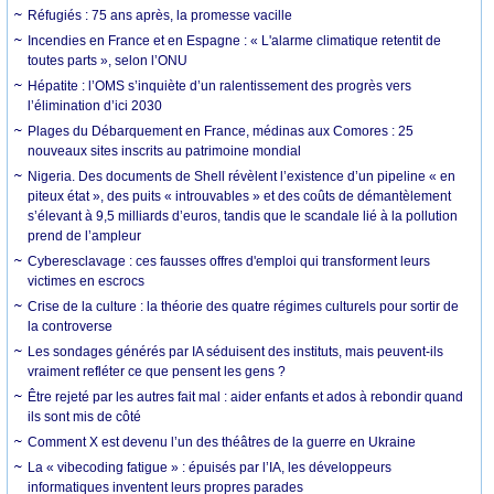
Réfugiés : 75 ans après, la promesse vacille
Incendies en France et en Espagne : « L'alarme climatique retentit de
toutes parts », selon l’ONU
Hépatite : l’OMS s’inquiète d’un ralentissement des progrès vers
l’élimination d’ici 2030
Plages du Débarquement en France, médinas aux Comores : 25
nouveaux sites inscrits au patrimoine mondial
Nigeria. Des documents de Shell révèlent l’existence d’un pipeline « en
piteux état », des puits « introuvables » et des coûts de démantèlement
s’élevant à 9,5 milliards d’euros, tandis que le scandale lié à la pollution
prend de l’ampleur
Cyberesclavage : ces fausses offres d'emploi qui transforment leurs
victimes en escrocs
Crise de la culture : la théorie des quatre régimes culturels pour sortir de
la controverse
Les sondages générés par IA séduisent des instituts, mais peuvent-ils
vraiment refléter ce que pensent les gens ?
Être rejeté par les autres fait mal : aider enfants et ados à rebondir quand
ils sont mis de côté
Comment X est devenu l’un des théâtres de la guerre en Ukraine
La « vibecoding fatigue » : épuisés par l’IA, les développeurs
informatiques inventent leurs propres parades