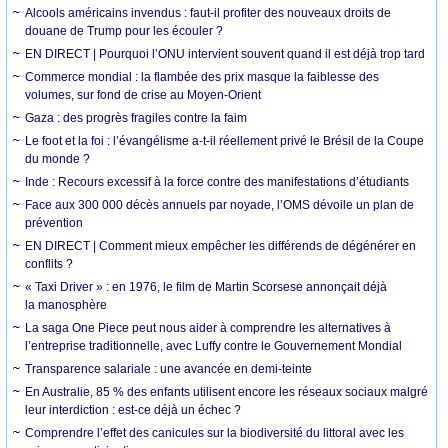
Alcools américains invendus : faut-il profiter des nouveaux droits de
douane de Trump pour les écouler ?
EN DIRECT | Pourquoi l’ONU intervient souvent quand il est déjà trop tard
Commerce mondial : la flambée des prix masque la faiblesse des
volumes, sur fond de crise au Moyen-Orient
Gaza : des progrès fragiles contre la faim
Le foot et la foi : l’évangélisme a-t-il réellement privé le Brésil de la Coupe
du monde ?
Inde : Recours excessif à la force contre des manifestations d’étudiants
Face aux 300 000 décès annuels par noyade, l’OMS dévoile un plan de
prévention
EN DIRECT | Comment mieux empêcher les différends de dégénérer en
conflits ?
« Taxi Driver » : en 1976, le film de Martin Scorsese annonçait déjà
la manosphère
La saga One Piece peut nous aider à comprendre les alternatives à
l’entreprise traditionnelle, avec Luffy contre le Gouvernement Mondial
Transparence salariale : une avancée en demi-teinte
En Australie, 85 % des enfants utilisent encore les réseaux sociaux malgré
leur interdiction : est-ce déjà un échec ?
Comprendre l’effet des canicules sur la biodiversité du littoral avec les