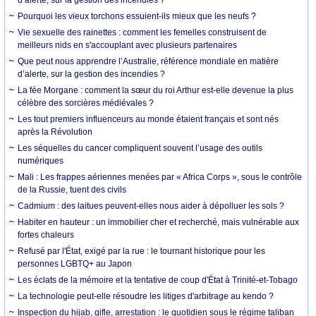
d’alerte, sur la gestion des incendies ?
Pourquoi les vieux torchons essuient-ils mieux que les neufs ?
Vie sexuelle des rainettes : comment les femelles construisent de
meilleurs nids en s'accouplant avec plusieurs partenaires
Que peut nous apprendre l’Australie, référence mondiale en matière
d’alerte, sur la gestion des incendies ?
La fée Morgane : comment la sœur du roi Arthur est-elle devenue la plus
célèbre des sorcières médiévales ?
Les tout premiers influenceurs au monde étaient français et sont nés
après la Révolution
Les séquelles du cancer compliquent souvent l’usage des outils
numériques
Mali : Les frappes aériennes menées par « Africa Corps », sous le contrôle
de la Russie, tuent des civils
Cadmium : des laitues peuvent-elles nous aider à dépolluer les sols ?
Habiter en hauteur : un immobilier cher et recherché, mais vulnérable aux
fortes chaleurs
Refusé par l'État, exigé par la rue : le tournant historique pour les
personnes LGBTQ+ au Japon
Les éclats de la mémoire et la tentative de coup d'État à Trinité-et-Tobago
La technologie peut-elle résoudre les litiges d'arbitrage au kendo ?
Inspection du hijab, gifle, arrestation : le quotidien sous le régime taliban