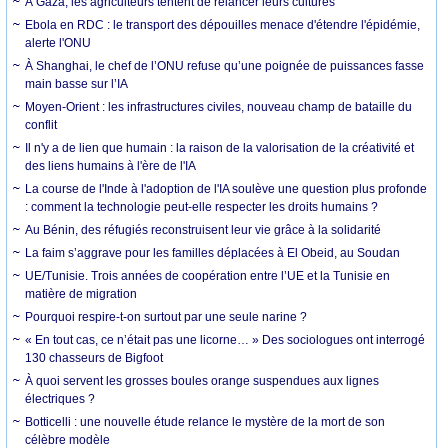
À Gaza, les agriculteurs tentent de relancer leurs cultures
Ebola en RDC : le transport des dépouilles menace d'étendre l'épidémie,
alerte l'ONU
À Shanghai, le chef de l’ONU refuse qu’une poignée de puissances fasse
main basse sur l’IA
Moyen-Orient : les infrastructures civiles, nouveau champ de bataille du
conflit
Il n'y a de lien que humain : la raison de la valorisation de la créativité et
des liens humains à l'ère de l'IA
La course de l'Inde à l'adoption de l'IA soulève une question plus profonde
: comment la technologie peut-elle respecter les droits humains ?
Au Bénin, des réfugiés reconstruisent leur vie grâce à la solidarité
La faim s’aggrave pour les familles déplacées à El Obeid, au Soudan
UE/Tunisie. Trois années de coopération entre l’UE et la Tunisie en
matière de migration
Pourquoi respire-t-on surtout par une seule narine ?
« En tout cas, ce n’était pas une licorne… » Des sociologues ont interrogé
130 chasseurs de Bigfoot
À quoi servent les grosses boules orange suspendues aux lignes
électriques ?
Botticelli : une nouvelle étude relance le mystère de la mort de son
célèbre modèle