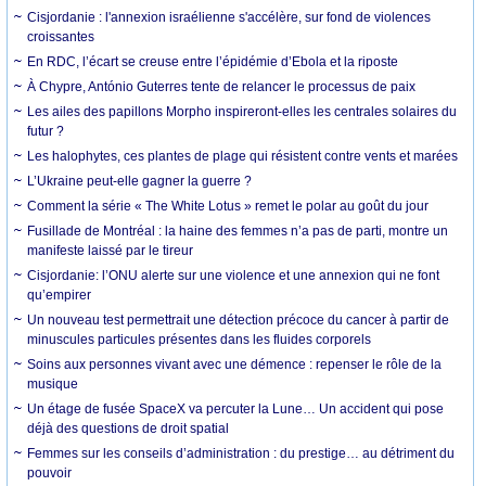
Cisjordanie : l'annexion israélienne s'accélère, sur fond de violences
croissantes
En RDC, l’écart se creuse entre l’épidémie d’Ebola et la riposte
À Chypre, António Guterres tente de relancer le processus de paix
Les ailes des papillons Morpho inspireront-elles les centrales solaires du
futur ?
Les halophytes, ces plantes de plage qui résistent contre vents et marées
L’Ukraine peut-elle gagner la guerre ?
Comment la série « The White Lotus » remet le polar au goût du jour
Fusillade de Montréal : la haine des femmes n’a pas de parti, montre un
manifeste laissé par le tireur
Cisjordanie: l’ONU alerte sur une violence et une annexion qui ne font
qu’empirer
Un nouveau test permettrait une détection précoce du cancer à partir de
minuscules particules présentes dans les fluides corporels
Soins aux personnes vivant avec une démence : repenser le rôle de la
musique
Un étage de fusée SpaceX va percuter la Lune… Un accident qui pose
déjà des questions de droit spatial
Femmes sur les conseils d’administration : du prestige… au détriment du
pouvoir