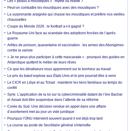
Les « peaux à moustiques » : mythe ou réalité ?
Peut-on combattre les moustiques avec des moustiques ?
La surprenante araignée qui chasse les moustiques et préfère nos vieilles
chaussettes
Coupe du Monde 2026 : le football a-t-il gagné ?
Le Royaume-Uni face au scandale des adoptions forcées de l’après-
guerre
Arêtes de poisson, quarantaine et vaccination : les armes des Aborigènes
contre la variole
« Je ne peux plus participer à cette mascarade » : pourquoi des guides en
Antarctique quittent le métier de leurs rêves
Ce que les dératiseurs nous apprennent sur le bonheur au travail
Le prix du bœuf explose aux États-Unis et le pire pourrait être à venir
Le CICR en Libye et au Tchad : maintenir les liens familiaux au temps du
conflit
Syrie. L’application de la loi sur la cybercriminalité datant de l’ère Bachar
el Assad doit être suspendue dans l’attente de sa réforme
Corée du Sud. Une décision rendue en appel dans une affaire
d’avortement met au jour un vide juridique
Pourquoi l’ONU intervient souvent quand il est déjà trop tard
La course au poste de Secrétaire général s'intensifie