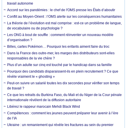
travail autonome
Accord sur les pandémies : le chef de l'OMS presse les États d’aboutir
Conflit au Moyen-Orient : l’OMS alerte sur les conséquences humanitaires
La théorie de l’évolution est mal comprise : est-ce un problème de langue,
de vocabulaire ou de psychologie ?
Les ONG à bout de souffle : comment réinventer un nouveau modèle
d’organisation ?
Billes, cartes Pokémon… Pourquoi les enfants aiment faire du troc
Dans la France des outre-mer, les marges des distributeurs sont-elles
responsables de la vie chère ?
Plus d’un adulte sur cinq est touché par le handicap dans sa famille
Pourquoi des candidats disparaissent-ils en plein recrutement ? Ce que
révèle vraiment le « ghosting »
Peut-on suivre un salarié toutes les dix secondes pour vérifier son temps
de travail ?
Ce que les retraits du Burkina Faso, du Mali et du Niger de la Cour pénale
internationale révèlent de la diffusion autoritaire
Libérez le rappeur marocain Mehdi Black Wind
Compétences : comment les jeunes peuvent préparer leur avenir à l’ère
de l’IA
Ukraine : un remaniement qui révèle les fractures au sein du premier