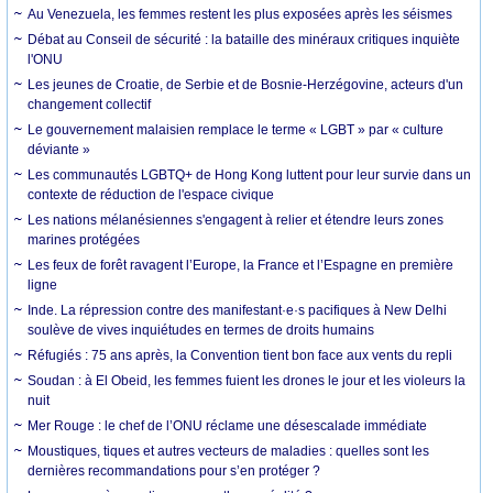
Au Venezuela, les femmes restent les plus exposées après les séismes
Débat au Conseil de sécurité : la bataille des minéraux critiques inquiète
l'ONU
Les jeunes de Croatie, de Serbie et de Bosnie-Herzégovine, acteurs d'un
changement collectif
Le gouvernement malaisien remplace le terme « LGBT » par « culture
déviante »
Les communautés LGBTQ+ de Hong Kong luttent pour leur survie dans un
contexte de réduction de l'espace civique
Les nations mélanésiennes s'engagent à relier et étendre leurs zones
marines protégées
Les feux de forêt ravagent l’Europe, la France et l’Espagne en première
ligne
Inde. La répression contre des manifestant·e·s pacifiques à New Delhi
soulève de vives inquiétudes en termes de droits humains
Réfugiés : 75 ans après, la Convention tient bon face aux vents du repli
Soudan : à El Obeid, les femmes fuient les drones le jour et les violeurs la
nuit
Mer Rouge : le chef de l’ONU réclame une désescalade immédiate
Moustiques, tiques et autres vecteurs de maladies : quelles sont les
dernières recommandations pour s’en protéger ?