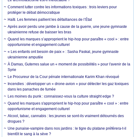
Le technofascisme est-il inéluctable ?
Comment lutter contre les informations toxiques : trois leviers pour
protéger le débat démocratique
Haïti. Les femmes pallient les défaillances de l’État
Après avoir perdu une jambe à cause de la guerre, une jeune gymnaste
ukrainienne refuse de baisser les bras
Quand les marques s’approprient le hip-hop pour paraître « cool » : entre
opportunisme et engagement culturel
« Les enfants ont besoin de paix » : Sasha Paskal, jeune gymnaste
ukrainienne amputée
À Damas, Guterres salue un « moment de possibilités » pour l'avenir de la
Syrie
Le Procureur de la Cour pénale internationale Karim Khan révoqué
Incendies : développer un « drone-avion » pour détecter les gaz toxiques
dans les panaches de fumée
Les moines du punk : connaissez-vous la culture straight edge ?
Quand les marques s'approprient le hip-hop pour paraître « cool » : entre
opportunisme et engagement culturel
Alcool, tabac, cannabis : les jeunes se sont-ils vraiment détournés des
drogues ?
Une punaise-vampire dans nos jardins : le tigre du platane préférera-t-il
bientôt le sang à la sève ?