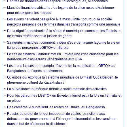
Centres de données dans l’espace : ni écologiques, ni économes
Marchés financiers africains : les leçons de la crise russo-ukrainienne
pour mieux gérer les risques
Les avions ne volent pas grâce à la masculinité : pourquoi la société
perçoit la présence des femmes dans les transports comme une anomalie
De la dignité menstruelle à la sécurité numérique : comment les féministes
de terrain redéfinissent la justice de genre
Stratégies invisibles : comment la peur d'être démasqué façonne la vie en
ligne des personnes LGBTQ+ en Serbie
Le cas de Shakira Galíndez met en lumière une crise croissante pour les
demandeurs d'asile trans vénézuéliens aux USA
Les droits laissés pour compte : l'avenir de la mobilisation LGBTQI+ au
Bangladesh de l'après-soulèvement
Qu'est-ce qui explique la célébrité mondiale de Dimash Qudaibergen, le
phénomène culturel du Kazakhstan ?
La surveillance numérique détruit la santé mentale des activistes
Pour les personnes LGBTQ+ en Égypte, Internet est à la fois un lien vital et
un piège
Des caméras IA surveillent les routes de Dhaka, au Bangladesh
Russie. Le projet de loi qui imposerait de vastes restrictions aux
détracteurs du gouvernement à l’étranger instrumentalise les sanctions
dans le but de bâillonner la dissidence