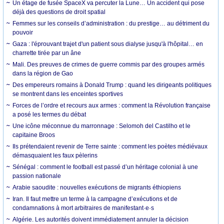
Un étage de fusée SpaceX va percuter la Lune… Un accident qui pose
déjà des questions de droit spatial
Femmes sur les conseils d’administration : du prestige… au détriment du
pouvoir
Gaza : l'éprouvant trajet d'un patient sous dialyse jusqu'à l'hôpital… en
charrette tirée par un âne
Mali. Des preuves de crimes de guerre commis par des groupes armés
dans la région de Gao
Des empereurs romains à Donald Trump : quand les dirigeants politiques
se montrent dans les enceintes sportives
Forces de l’ordre et recours aux armes : comment la Révolution française
a posé les termes du débat
Une icône méconnue du marronnage : Selomoh del Castilho et le
capitaine Broos
Ils prétendaient revenir de Terre sainte : comment les poètes médiévaux
démasquaient les faux pèlerins
Sénégal : comment le football est passé d’un héritage colonial à une
passion nationale
Arabie saoudite : nouvelles exécutions de migrants éthiopiens
Iran. Il faut mettre un terme à la campagne d’exécutions et de
condamnations à mort arbitraires de manifestant·e·s
Algérie. Les autorités doivent immédiatement annuler la décision