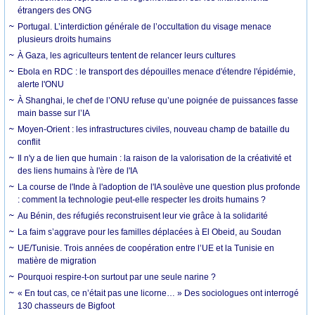
étrangers des ONG
Portugal. L’interdiction générale de l’occultation du visage menace
plusieurs droits humains
À Gaza, les agriculteurs tentent de relancer leurs cultures
Ebola en RDC : le transport des dépouilles menace d'étendre l'épidémie,
alerte l'ONU
À Shanghai, le chef de l’ONU refuse qu’une poignée de puissances fasse
main basse sur l’IA
Moyen-Orient : les infrastructures civiles, nouveau champ de bataille du
conflit
Il n'y a de lien que humain : la raison de la valorisation de la créativité et
des liens humains à l'ère de l'IA
La course de l'Inde à l'adoption de l'IA soulève une question plus profonde
: comment la technologie peut-elle respecter les droits humains ?
Au Bénin, des réfugiés reconstruisent leur vie grâce à la solidarité
La faim s’aggrave pour les familles déplacées à El Obeid, au Soudan
UE/Tunisie. Trois années de coopération entre l’UE et la Tunisie en
matière de migration
Pourquoi respire-t-on surtout par une seule narine ?
« En tout cas, ce n’était pas une licorne… » Des sociologues ont interrogé
130 chasseurs de Bigfoot