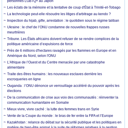
personnes LGBTQ+ au Japon
Les éclats de la mémoire et la tentative de coup d'État à Trinité-et-Tobago
La technologie peut-elle résoudre les litiges d'arbitrage au kendo ?
Inspection du hijab, gifle, arrestation : le quotidien sous le régime taliban
Ukraine : le chef de l’ONU condamne de nouvelles frappes russes
meurtrières
Tribune. Les États africains doivent refuser de se rendre complices de la
politique américaine d’expulsions de force
Près de 6 millions d'hectares ravagés par les flammes en Europe et en
Amérique du Nord, selon l'ONU
L’Afrique de l’Ouest et du Centre menacée par une catastrophe
alimentaire
Traite des êtres humains : les nouveaux esclaves derrière les
escroqueries en ligne
Ouganda : l’ONU dénonce un verrouillage accéléré du pouvoir après les
élections
De la communication de crise aux voix des communautés : réinventer la
communication humanitaire en Somalie
Mieux vivre, vivre caché : la lutte des femmes trans en Syrie
Vente de la Coupe du monde : le bras de fer entre la FIFA et l’Europe
Kazakhstan : relance du débat sur la sécurité publique et les politiques en
matière de bien-être animal à la suite de réformes relatives à la gestion