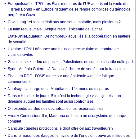
Europe/Israël et TPO. Les États membres de l’UE autorisant la vente des
« Israel Bonds » en Europe risquent de se rendre complices du génocide
perpétré à Gaza
Covid long : et si ce n’était pas une seule maladie, mais plusieurs ?
La faim recule, mais l’Afrique reste l’épicentre de la crise
États-Unis/Équateur : De nombreux abus liés à la coopération en matière
de sécurité
Ukraine : l’ONU dénonce une hausse spectaculaire du nombre de
victimes civiles
Gaza : cessez-le-feu ou pas, les Palestiniens ne sont en sécurité nulle part
Syrie : António Guterres à Damas, à l'heure de vérité pour la transition
Ebola en RDC : l’OMS alerte sur une épidémie « qui ne fait que
commencer »
Naufrages au large de la Mauritanie : 144 morts ou disparus
Dans « Histoire de jouets 5 », c’est la technologie vs les jouets – un
dilemme auquel les familles sont aussi confrontées
On expédie au Sud nos déchets… et nos responsabilités
Avec « Confessions II », Madonna orchestre un écosystème de marque
complet
Canicule : quelles protections le droit offre-t-il aux travailleurs ?
Dans le massif des Bauges, le mystère de l’or qu'on trouve au milieu des