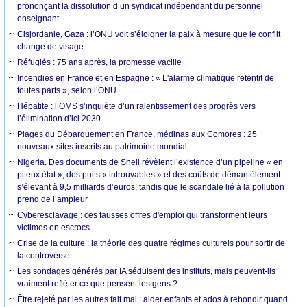
prononçant la dissolution d’un syndicat indépendant du personnel
enseignant
Cisjordanie, Gaza : l’ONU voit s’éloigner la paix à mesure que le conflit
change de visage
Réfugiés : 75 ans après, la promesse vacille
Incendies en France et en Espagne : « L'alarme climatique retentit de
toutes parts », selon l’ONU
Hépatite : l’OMS s’inquiète d’un ralentissement des progrès vers
l’élimination d’ici 2030
Plages du Débarquement en France, médinas aux Comores : 25
nouveaux sites inscrits au patrimoine mondial
Nigeria. Des documents de Shell révèlent l’existence d’un pipeline « en
piteux état », des puits « introuvables » et des coûts de démantèlement
s’élevant à 9,5 milliards d’euros, tandis que le scandale lié à la pollution
prend de l’ampleur
Cyberesclavage : ces fausses offres d'emploi qui transforment leurs
victimes en escrocs
Crise de la culture : la théorie des quatre régimes culturels pour sortir de
la controverse
Les sondages générés par IA séduisent des instituts, mais peuvent-ils
vraiment refléter ce que pensent les gens ?
Être rejeté par les autres fait mal : aider enfants et ados à rebondir quand