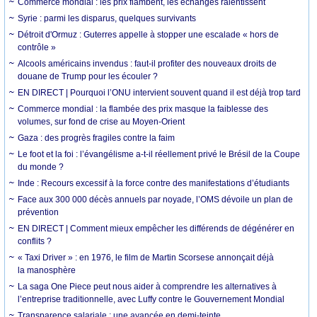
Commerce mondial : les prix flambent, les échanges ralentissent
Syrie : parmi les disparus, quelques survivants
Détroit d'Ormuz : Guterres appelle à stopper une escalade « hors de
contrôle »
Alcools américains invendus : faut-il profiter des nouveaux droits de
douane de Trump pour les écouler ?
EN DIRECT | Pourquoi l’ONU intervient souvent quand il est déjà trop tard
Commerce mondial : la flambée des prix masque la faiblesse des
volumes, sur fond de crise au Moyen-Orient
Gaza : des progrès fragiles contre la faim
Le foot et la foi : l’évangélisme a-t-il réellement privé le Brésil de la Coupe
du monde ?
Inde : Recours excessif à la force contre des manifestations d’étudiants
Face aux 300 000 décès annuels par noyade, l’OMS dévoile un plan de
prévention
EN DIRECT | Comment mieux empêcher les différends de dégénérer en
conflits ?
« Taxi Driver » : en 1976, le film de Martin Scorsese annonçait déjà
la manosphère
La saga One Piece peut nous aider à comprendre les alternatives à
l’entreprise traditionnelle, avec Luffy contre le Gouvernement Mondial
Transparence salariale : une avancée en demi-teinte