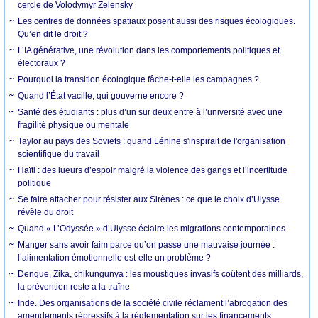
cercle de Volodymyr Zelensky
Les centres de données spatiaux posent aussi des risques écologiques.
Qu’en dit le droit ?
L’IA générative, une révolution dans les comportements politiques et
électoraux ?
Pourquoi la transition écologique fâche-t-elle les campagnes ?
Quand l’État vacille, qui gouverne encore ?
Santé des étudiants : plus d’un sur deux entre à l’université avec une
fragilité physique ou mentale
Taylor au pays des Soviets : quand Lénine s'inspirait de l'organisation
scientifique du travail
Haïti : des lueurs d’espoir malgré la violence des gangs et l’incertitude
politique
Se faire attacher pour résister aux Sirènes : ce que le choix d’Ulysse
révèle du droit
Quand « L’Odyssée » d’Ulysse éclaire les migrations contemporaines
Manger sans avoir faim parce qu’on passe une mauvaise journée :
l’alimentation émotionnelle est-elle un problème ?
Dengue, Zika, chikungunya : les moustiques invasifs coûtent des milliards,
la prévention reste à la traîne
Inde. Des organisations de la société civile réclament l’abrogation des
amendements répressifs à la réglementation sur les financements