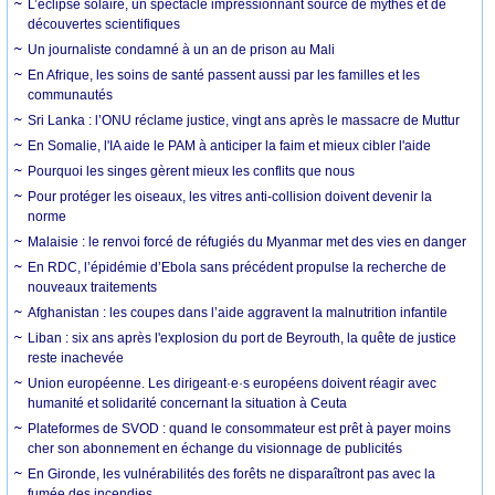
L’éclipse solaire, un spectacle impressionnant source de mythes et de
découvertes scientifiques
Un journaliste condamné à un an de prison au Mali
En Afrique, les soins de santé passent aussi par les familles et les
communautés
Sri Lanka : l’ONU réclame justice, vingt ans après le massacre de Muttur
En Somalie, l'IA aide le PAM à anticiper la faim et mieux cibler l'aide
Pourquoi les singes gèrent mieux les conflits que nous
Pour protéger les oiseaux, les vitres anti-collision doivent devenir la
norme
Malaisie : le renvoi forcé de réfugiés du Myanmar met des vies en danger
En RDC, l’épidémie d’Ebola sans précédent propulse la recherche de
nouveaux traitements
Afghanistan : les coupes dans l’aide aggravent la malnutrition infantile
Liban : six ans après l'explosion du port de Beyrouth, la quête de justice
reste inachevée
Union européenne. Les dirigeant·e·s européens doivent réagir avec
humanité et solidarité concernant la situation à Ceuta
Plateformes de SVOD : quand le consommateur est prêt à payer moins
cher son abonnement en échange du visionnage de publicités
En Gironde, les vulnérabilités des forêts ne disparaîtront pas avec la
fumée des incendies