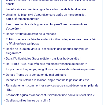
riposte
Les Africains en première ligne face à la crise de la biodiversité
Ukraine : le bilan civil s’alourdit encore après un mois de juillet
particulièrement meurtrier
Iran : dans l'ombre de la guerre au Moyen-Orient, les exécutions
s'accélèrent
Daech : l'Afrique au cœur de la menace
El Niño menace de faire basculer 49 millions de personnes dans la faim :
le PAM renforce sa riposte
Décès de Rudolph Marcus : est-ce la fin des théories analytiques
élégantes ?
Dans l’Antiquité, les Grecs n’étaient pas tous bodybuildés !
De 1940 à 1944, quel véhicule roulait en l’absence de pétrole ?
Il n’y a pas si longtemps, les grillons chantaient dans le métro parisien
Donald Trump ou la contagion du mal ordinaire
Incendies : le retour à la maison, angle mort de la gestion de crise
Renseignement : comment les services secrets sont devenus un pilier de
l’État
Les robots agricoles annoncent-ils vraiment une nouvelle révolution ?
Quelles sont les limites de la clim ?