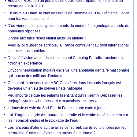
Ebola en RDC : en un peu plus de deux mois, l'épidémie frôle le bilan
record de 2018-2020
En visite au Liban, le chef des droits de l'homme de l'ONU réclame justice
pour les victimes du conflit
D'où viennent les plus gros diamants du monde ? La géologie apporte de
nouvelles réponses
Ulysse aux mille ruses était-il aussi un athlète ?
Avec la loi d’urgence agricole, la France contrevient au droit international
sur les zones humides
De la télévision au tourisme : comment Camping Paradis transforme la
fiction en expérience
L’hypominéralisation molaire-incisive, une anomalie dentaire mal connue
qui touche des millions d’enfants
Comment la présence de MSC Croisières dans les ports français est
devenue un enjeu de souveraineté nationale
Peu importe ce que les enfants lisent, tant qu’ils lisent ? Dépasser les
préjugés sur les « bonnes » et « mauvaises lectures »
Indonésie et Asie du Sud-Est : la France a une carte à jouer
Loi d’urgence agricole : pourquoi la droite et le centre ne lâchent rien sur
les néonicotinoïdes et le stockage de l’eau
Les lanceurs d’alerte au travail se censurent, car ils sont ignorés par leur
hiérarchie. Comment éviter d’en arriver à un drame ?