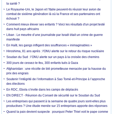
la santé ?
Le Royaume-Uni, le Japon et l’Italie peuvent-ils réussir leur avion de
combat de sixième génération là où la France et ses partenaires ont
échoué ?
Comment mieux élever ses enfants ? Voici les résultats d'un projet testé
dans huit pays africains
Liban : Le meurtre d’une journaliste par Israël était un crime de guerre
manifeste
En Haïti, les gangs infligent des souffrances « inimaginables »
Hiroshima, 81 ans après : l'ONU alerte sur le retour du risque nucléaire
Soudan du Sud : l’ONU alerte sur un pays à la croisée des chemins
300 jours de cessez-le-feu, 300 enfants tués à Gaza
Afghanistan : une récolte de blé prometteuse menacée par la hausse du
prix des engrais
Soutenir l’intégrité de l’information à Sao Tomé-et-Principe à l’approche
des élections
En RDC, Ebola s’invite dans les camps de déplacés
EN DIRECT - Réunion du Conseil de sécurité sur le Soudan du Sud
Les entreprises qui passent à la semaine de quatre jours sont-elles plus
productives ? Une étude menée sur 15 entreprises apporte des réponses
Quand la paix devient suspecte : pourquoi Peter Thiel voit le pape comme