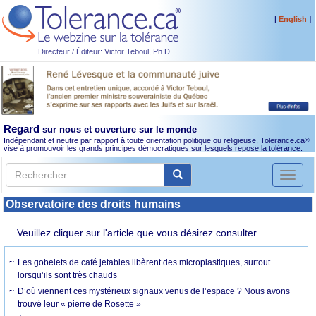
[
]
English
Directeur / Éditeur: Victor Teboul, Ph.D.
Regard
sur nous et ouverture sur le monde
Indépendant et neutre par rapport à toute orientation politique ou religieuse, Tolerance.ca
®
vise à promouvoir les grands principes démocratiques sur lesquels repose la tolérance.
Toggl
naviga
Observatoire des droits humains
Veuillez cliquer sur l'article que vous désirez consulter.
Les gobelets de café jetables libèrent des microplastiques, surtout
lorsqu’ils sont très chauds
D’où viennent ces mystérieux signaux venus de l’espace ? Nous avons
trouvé leur « pierre de Rosette »