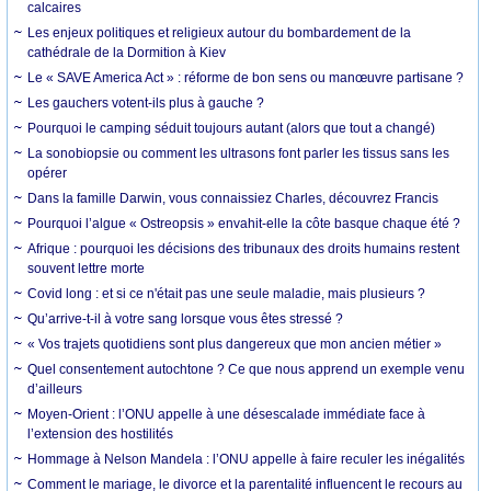
calcaires
Les enjeux politiques et religieux autour du bombardement de la
cathédrale de la Dormition à Kiev
Le « SAVE America Act » : réforme de bon sens ou manœuvre partisane ?
Les gauchers votent-ils plus à gauche ?
Pourquoi le camping séduit toujours autant (alors que tout a changé)
La sonobiopsie ou comment les ultrasons font parler les tissus sans les
opérer
Dans la famille Darwin, vous connaissiez Charles, découvrez Francis
Pourquoi l’algue « Ostreopsis » envahit-elle la côte basque chaque été ?
Afrique : pourquoi les décisions des tribunaux des droits humains restent
souvent lettre morte
Covid long : et si ce n'était pas une seule maladie, mais plusieurs ?
Qu’arrive-t-il à votre sang lorsque vous êtes stressé ?
« Vos trajets quotidiens sont plus dangereux que mon ancien métier »
Quel consentement autochtone ? Ce que nous apprend un exemple venu
d’ailleurs
Moyen-Orient : l’ONU appelle à une désescalade immédiate face à
l’extension des hostilités
Hommage à Nelson Mandela : l’ONU appelle à faire reculer les inégalités
Comment le mariage, le divorce et la parentalité influencent le recours au