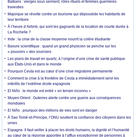
Balkans : vierges sous serment, rôles rituels et femmes guerrières
travesties
Majorque se révolte contre un tourisme qui dépossède les habitants de
leur territoire
À l’heure d’Airbnb, qui sont les gagnants de la location de courte durée à
La Rochelle ?
Inde : la crise de la classe moyenne nourrit la colère étudiante
Bavure scientifique : quand un grand physicien se penche sur les
« pouvoirs » des sourciers
Les plans de travail en quartz, à l’origine d’une crise de santé publique
aux États-Unis et dans le monde
Pourquoi Ceuta est au cœur d’une crise migratoire permanente
Comment la crise à la frontière de Ceuta a immédiatement servi les
intérêts de l’extrême droite espagnole
El Niño : le monde est entré « en terrain inconnu »
Moyen-Orient : Guterres alerte contre une guerre aux conséquences
mondiales
El Niño : pourquoi des millions de vies sont en danger
À Sao Tomé-et-Principe, l’ONU soutient la confiance des citoyens dans les
urnes
Espagne. Il faut veiller à placer les droits humains, la dignité et l’humanité
au cœur de la réponse apportée à l’afflux exceptionnel de personnes à