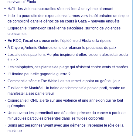
survivant d’Ebola
Haïti : les violences sexuelles s'intensifient à un rythme alarmant
Inde. La poursuite des exportations d’armes vers Israël entraîne un risque
de complicité dans le génocide en cours à Gaza – nouvelle enquête
Cisjordanie : l'annexion israélienne s'accélère, sur fond de violences
croissantes
En RDC, l’écart se creuse entre l’épidémie d’Ebola et la riposte
À Chypre, António Guterres tente de relancer le processus de paix
Les ailes des papillons Morpho inspireront-elles les centrales solaires du
futur ?
Les halophytes, ces plantes de plage qui résistent contre vents et marées
L’Ukraine peut-elle gagner la guerre ?
Comment la série « The White Lotus » remet le polar au goût du jour
Fusillade de Montréal : la haine des femmes n’a pas de parti, montre un
manifeste laissé par le tireur
Cisjordanie: l’ONU alerte sur une violence et une annexion qui ne font
qu’empirer
Un nouveau test permettrait une détection précoce du cancer à partir de
minuscules particules présentes dans les fluides corporels
Soins aux personnes vivant avec une démence : repenser le rôle de la
musique