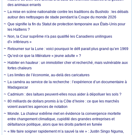
des animaux errants
La mise en scène nationaliste contre les traditions du Bushido : les débats
autour des nettoyages de stade pendant la Coupe du monde 2026
Que signifie la fin du Statut de protection temporaire aux États-Unis pour
les Haïtiens ?
Non, la Cour suprême n'a pas qualifié les Canadiens unilingues
d'« inférieurs »
Retourner sur la Lune : voici pourquoi le défi parait plus grand qu’en 1969
Qu’est-ce que la littérature « jeune adulte » ?
Habiter en hauteur : un immobilier cher et recherché, mais vulnérable aux
fortes chaleurs
Les limites de l’économie, au-delà des caricatures
La caméra au service de la recherche : l’expérience d’un documentaire à
Madagascar
Cadmium : des laitues peuvent-elles nous aider à dépolluer les sols ?
80 milliards de dollars promis à la Côte d’Ivoire : ce que les marchés
voient avant les agences de notation
Monde. La chaleur extrême met en évidence la convergence mortelle
entre changement climatique, cupidité des grandes entreprises et
défaillance politique, alors que les droits partent en fumée
« Me faire soigner rapidement m’a sauvé la vie » : Justin Singo Nguma,