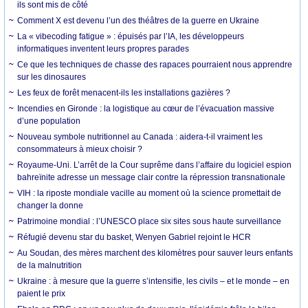
ils sont mis de côté
Comment X est devenu l’un des théâtres de la guerre en Ukraine
La « vibecoding fatigue » : épuisés par l’IA, les développeurs
informatiques inventent leurs propres parades
Ce que les techniques de chasse des rapaces pourraient nous apprendre
sur les dinosaures
Les feux de forêt menacent-ils les installations gazières ?
Incendies en Gironde : la logistique au cœur de l’évacuation massive
d’une population
Nouveau symbole nutritionnel au Canada : aidera-t-il vraiment les
consommateurs à mieux choisir ?
Royaume-Uni. L’arrêt de la Cour suprême dans l’affaire du logiciel espion
bahreïnite adresse un message clair contre la répression transnationale
VIH : la riposte mondiale vacille au moment où la science promettait de
changer la donne
Patrimoine mondial : l’UNESCO place six sites sous haute surveillance
Réfugié devenu star du basket, Wenyen Gabriel rejoint le HCR
Au Soudan, des mères marchent des kilomètres pour sauver leurs enfants
de la malnutrition
Ukraine : à mesure que la guerre s’intensifie, les civils – et le monde – en
paient le prix