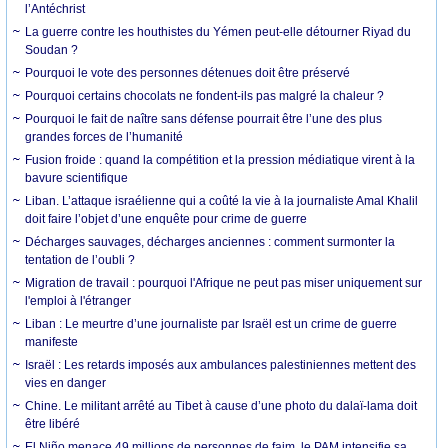
l’Antéchrist
La guerre contre les houthistes du Yémen peut-elle détourner Riyad du
Soudan ?
Pourquoi le vote des personnes détenues doit être préservé
Pourquoi certains chocolats ne fondent-ils pas malgré la chaleur ?
Pourquoi le fait de naître sans défense pourrait être l’une des plus
grandes forces de l’humanité
Fusion froide : quand la compétition et la pression médiatique virent à la
bavure scientifique
Liban. L’attaque israélienne qui a coûté la vie à la journaliste Amal Khalil
doit faire l’objet d’une enquête pour crime de guerre
Décharges sauvages, décharges anciennes : comment surmonter la
tentation de l’oubli ?
Migration de travail : pourquoi l'Afrique ne peut pas miser uniquement sur
l'emploi à l'étranger
Liban : Le meurtre d’une journaliste par Israël est un crime de guerre
manifeste
Israël : Les retards imposés aux ambulances palestiniennes mettent des
vies en danger
Chine. Le militant arrêté au Tibet à cause d’une photo du dalaï-lama doit
être libéré
El Niño menace 49 millions de personnes de faim, le PAM intensifie sa