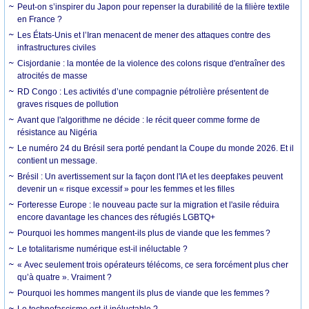
Peut-on s’inspirer du Japon pour repenser la durabilité de la filière textile
en France ?
Les États-Unis et l’Iran menacent de mener des attaques contre des
infrastructures civiles
Cisjordanie : la montée de la violence des colons risque d'entraîner des
atrocités de masse
RD Congo : Les activités d’une compagnie pétrolière présentent de
graves risques de pollution
Avant que l'algorithme ne décide : le récit queer comme forme de
résistance au Nigéria
Le numéro 24 du Brésil sera porté pendant la Coupe du monde 2026. Et il
contient un message.
Brésil : Un avertissement sur la façon dont l'IA et les deepfakes peuvent
devenir un « risque excessif » pour les femmes et les filles
Forteresse Europe : le nouveau pacte sur la migration et l'asile réduira
encore davantage les chances des réfugiés LGBTQ+
Pourquoi les hommes mangent-ils plus de viande que les femmes ?
Le totalitarisme numérique est-il inéluctable ?
« Avec seulement trois opérateurs télécoms, ce sera forcément plus cher
qu’à quatre ». Vraiment ?
Pourquoi les hommes mangent ils plus de viande que les femmes ?