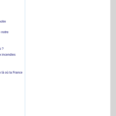
notre
 notre
s ?
x incendies
 là où la France