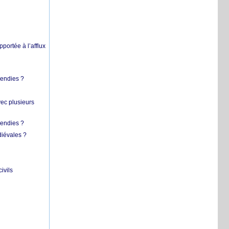
pportée à l’afflux
cendies ?
vec plusieurs
cendies ?
diévales ?
ivils