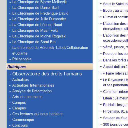
La Chronique de Bjarne Melkevik
Sous le Soleil n
La Chronique de Daniel Baril
Ebola : au terme
La Chronique de Frédérique David
Climat et conflit
La Chronique de Julie Dumontier
L’abolition des
La Chronique de Léonce Naud
écosystème cult
La Chronique de Masri Feki
L’abolition des 
La Chronique de Michel Rogalski
écosystème cult
La Chronique de Sami Bibi
Vérité, justice, 
La chronique de Véronick Talbot/Collaboration
étudiante
Pourquoi les bo
Philosophie
Dans les forêts 
Rubriques
À quoi doit-on f
Observatoire des droits humains
« Faire roter sa
Actualités
Le Royaume-Uni, 
Actualités Internationales
et ses partenai
Analyse de l'information
Comment mieux él
Arts et spectacles
Liban : Le meurt
Campus
En Haïti, les ga
Campus
Hiroshima, 81 an
Ces lectures qui nous habitent
Soudan du Sud :
Communiqué
300 jours de ce
Concours