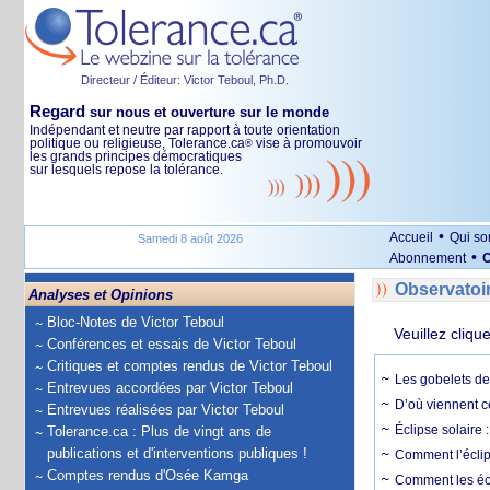
Directeur / Éditeur: Victor Teboul, Ph.D.
Regard
sur nous et ouverture sur le monde
Indépendant et neutre par rapport à toute orientation
politique ou religieuse, Tolerance.ca
vise à promouvoir
®
les grands principes démocratiques
sur lesquels repose la tolérance.
•
Accueil
Qui s
Samedi 8 août 2026
•
Abonnement
O
Observatoi
Analyses et Opinions
Bloc-Notes de Victor Teboul
Veuillez cliqu
Conférences et essais de Victor Teboul
Critiques et comptes rendus de Victor Teboul
Les gobelets de 
Entrevues accordées par Victor Teboul
D’où viennent c
Entrevues réalisées par Victor Teboul
Éclipse solaire :
Tolerance.ca : Plus de vingt ans de
publications et d'interventions publiques !
Comment l’éclips
Comptes rendus d'Osée Kamga
Comment les écl