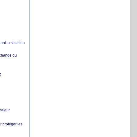
nt la situation
échange du
?
chaleur
r protéger les