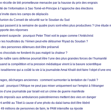
ne récolte de blé prometteuse menacée par la hausse du prix des engrais
rité de l’information à Sao Tomé-et-Principe à l’approche des élections
’invite dans les camps de déplacés
union du Conseil de sécurité sur le Soudan du Sud
 qui passent à la semaine de quatre jours sont-elles plus productives ? Une étude
apporte des réponses
vient suspecte : pourquoi Peter Thiel voit le pape comme l’Antéchrist
e les houthistes du Yémen peut-elle détourner Riyad du Soudan ?
e des personnes détenues doit être préservé
s chocolats ne fondent-ils pas malgré la chaleur ?
 de naître sans défense pourrait être l’une des plus grandes forces de l’humanité
quand la compétition et la pression médiatique virent à la bavure scientifique
 israélienne qui a coûté la vie à la journaliste Amal Khalil doit faire l’objet d’une e
ges, décharges anciennes : comment surmonter la tentation de l’oubli ?
vail : pourquoi l'Afrique ne peut pas miser uniquement sur l'emploi à l'étranger
re d’une journaliste par Israël est un crime de guerre manifeste
tards imposés aux ambulances palestiniennes mettent des vies en danger
nt arrêté au Tibet à cause d’une photo du dalaï-lama doit être libéré
49 millions de personnes de faim, le PAM intensifie sa riposte