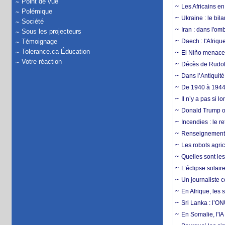
Point de vue
Les Africains en
Polémique
Ukraine : le bila
Société
Iran : dans l'om
Sous les projecteurs
Témoignage
Daech : l'Afriq
Tolerance.ca Éducation
El Niño menace d
Votre réaction
Décès de Rudolp
Dans l’Antiquité
De 1940 à 1944,
Il n’y a pas si 
Donald Trump ou
Incendies : le r
Renseignement :
Les robots agri
Quelles sont les 
L’éclipse solai
Un journaliste 
En Afrique, les 
Sri Lanka : l’ON
En Somalie, l'IA 