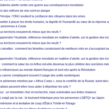
Guterres alerte contre une guerre aux conséquences mondiales
oi des millions de vies sont en danger
rincipe, l’ONU soutient la confiance des citoyens dans les urnes
 veiller à placer les droits humains, la dignité et l’humanité au cœur de la réponse a
e personnes à Ceuta
ux torchons essuient-ils mieux que les neufs ?
prendre l’Australie, référence mondiale en matière d’alerte, sur la gestion des in
ux torchons essuient-ils mieux que les neufs ?
 rainettes : comment les femelles construisent de meilleurs nids en s'accouplant a
prendre l’Australie, référence mondiale en matière d’alerte, sur la gestion des in
: comment la sœur du roi Arthur est-elle devenue la plus célèbre des sorcières mé
s influenceurs au monde étaient français et sont nés après la Révolution
u cancer compliquent souvent l’usage des outils numériques
es aériennes menées par « Africa Corps », sous le contrôle de la Russie, tuent des c
aitues peuvent-elles nous aider à dépolluer les sols ?
ur : un immobilier cher et recherché, mais vulnérable aux fortes chaleurs
t, exigé par la rue : le tournant historique pour les personnes LGBTQ+ au Japon
 mémoire et la tentative de coup d'État à Trinité-et-Tobago