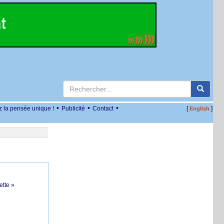
•
•
•
z la pensée unique !
Publicité
Contact
[
]
English
ette »