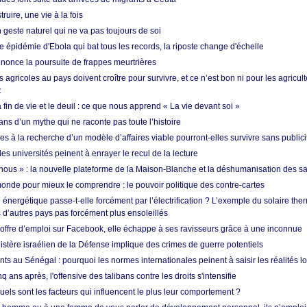
ruire, une vie à la fois
n geste naturel qui ne va pas toujours de soi
 épidémie d'Ebola qui bat tous les records, la riposte change d'échelle
nonce la poursuite de frappes meurtrières
s agricoles au pays doivent croître pour survivre, et ce n’est bon ni pour les agricul
t
in de vie et le deuil : ce que nous apprend « La vie devant soi »
ans d’un mythe qui ne raconte pas toute l’histoire
es à la recherche d’un modèle d’affaires viable pourront-elles survivre sans publici
les universités peinent à enrayer le recul de la lecture
i nous » : la nouvelle plateforme de la Maison-Blanche et la déshumanisation des s
onde pour mieux le comprendre : le pouvoir politique des contre-cartes
énergétique passe-t-elle forcément par l’électrification ? L’exemple du solaire th
d’autres pays pas forcément plus ensoleillés
offre d’emploi sur Facebook, elle échappe à ses ravisseurs grâce à une inconnue
istère israélien de la Défense implique des crimes de guerre potentiels
nts au Sénégal : pourquoi les normes internationales peinent à saisir les réalités l
q ans après, l'offensive des talibans contre les droits s'intensifie
quels sont les facteurs qui influencent le plus leur comportement ?