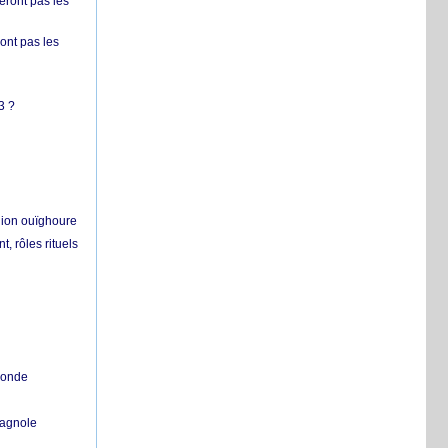
ront pas les
nt pas les
3 ?
égion ouïghoure
, rôles rituels
 monde
pagnole