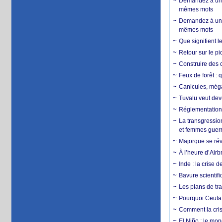
Demandez à un 
mêmes mots
Demandez à un 
mêmes mots
Que signifient l
Retour sur le p
Construire des c
Feux de forêt : 
Canicules, mégaf
Tuvalu veut dev
Réglementation c
La transgression
et femmes guerr
Majorque se révo
À l’heure d’Airb
Inde : la crise 
Bavure scientif
Les plans de tra
Pourquoi Ceuta 
Comment la crise
El Niño : le mon