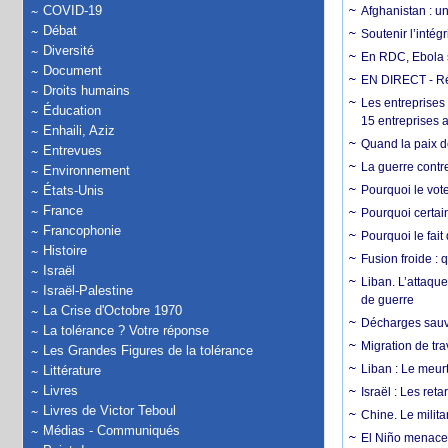
COVID-19
Afghanistan : u
Débat
Soutenir l’intég
Diversité
En RDC, Ebola s
Document
EN DIRECT - Ré
Droits humains
Les entreprises
Éducation
15 entreprises 
Enhaili, Aziz
Quand la paix de
Entrevues
La guerre contr
Environnement
États-Unis
Pourquoi le vot
France
Pourquoi certain
Francophonie
Pourquoi le fait
Histoire
Fusion froide : 
Israël
Liban. L’attaque
Israël-Palestine
de guerre
La Crise d'Octobre 1970
Décharges sauva
La tolérance ? Votre réponse
Migration de tra
Les Grandes Figures de la tolérance
Liban : Le meurt
Littérature
Livres
Israël : Les re
Livres de Victor Teboul
Chine. Le milita
Médias - Communiqués
El Niño menace 