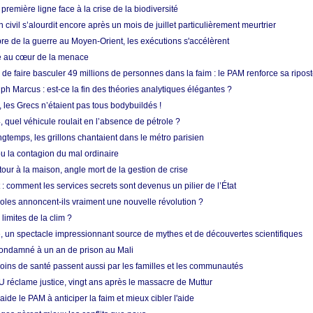
 première ligne face à la crise de la biodiversité
n civil s’alourdit encore après un mois de juillet particulièrement meurtrier
bre de la guerre au Moyen-Orient, les exécutions s'accélèrent
ue au cœur de la menace
e faire basculer 49 millions de personnes dans la faim : le PAM renforce sa ripos
h Marcus : est-ce la fin des théories analytiques élégantes ?
, les Grecs n’étaient pas tous bodybuildés !
 quel véhicule roulait en l’absence de pétrole ?
longtemps, les grillons chantaient dans le métro parisien
 la contagion du mal ordinaire
etour à la maison, angle mort de la gestion de crise
 comment les services secrets sont devenus un pilier de l’État
coles annoncent-ils vraiment une nouvelle révolution ?
limites de la clim ?
re, un spectacle impressionnant source de mythes et de découvertes scientifiques
condamné à un an de prison au Mali
soins de santé passent aussi par les familles et les communautés
U réclame justice, vingt ans après le massacre de Muttur
aide le PAM à anticiper la faim et mieux cibler l'aide