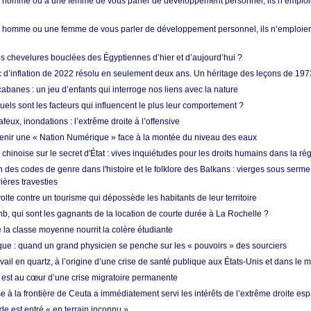
homme ou à une femme de vous parler de développement personnel, ils n’emploie
homme ou une femme de vous parler de développement personnel, ils n’emploiero
es chevelures bouclées des Égyptiennes d’hier et d’aujourd’hui ?
ic d’inflation de 2022 résolu en seulement deux ans. Un héritage des leçons de 197
abanes : un jeu d’enfants qui interroge nos liens avec la nature
quels sont les facteurs qui influencent le plus leur comportement ?
eux, inondations : l’extrême droite à l’offensive
enir une « Nation Numérique » face à la montée du niveau des eaux
hinoise sur le secret d'État : vives inquiétudes pour les droits humains dans la r
 des codes de genre dans l'histoire et le folklore des Balkans : vierges sous serment
ières travesties
lte contre un tourisme qui dépossède les habitants de leur territoire
nb, qui sont les gagnants de la location de courte durée à La Rochelle ?
de la classe moyenne nourrit la colère étudiante
ique : quand un grand physicien se penche sur les « pouvoirs » des sourciers
vail en quartz, à l’origine d’une crise de santé publique aux États-Unis et dans le
est au cœur d’une crise migratoire permanente
 à la frontière de Ceuta a immédiatement servi les intérêts de l’extrême droite es
de est entré « en terrain inconnu »