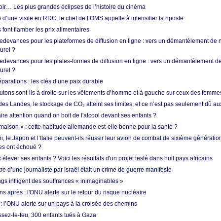
oir… Les plus grandes éclipses de l’histoire du cinéma
 d’une visite en RDC, le chef de l’OMS appelle à intensifier la riposte
s font flamber les prix alimentaires
 redevances pour les plateformes de diffusion en ligne : vers un démantèlement de 
urel ?
redevances pour les plates-formes de diffusion en ligne : vers un démantèlement de
urel ?
réparations : les clés d’une paix durable
utons sont-ils à droite sur les vêtements d’homme et à gauche sur ceux des femme
des Landes, le stockage de CO₂ atteint ses limites, et ce n’est pas seulement dû au
aire attention quand on boit de l'alcool devant ses enfants ?
 maison » : cette habitude allemande est-elle bonne pour la santé ?
le Japon et l’Italie peuvent-ils réussir leur avion de combat de sixième génération
res ont échoué ?
ever ses enfants ? Voici les résultats d'un projet testé dans huit pays africains
re d’une journaliste par Israël était un crime de guerre manifeste
ngs infligent des souffrances « inimaginables »
s après : l'ONU alerte sur le retour du risque nucléaire
 l’ONU alerte sur un pays à la croisée des chemins
ssez-le-feu, 300 enfants tués à Gaza