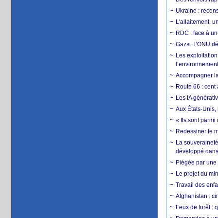
Ukraine : reconst
L'allaitement, u
RDC : face à une
Gaza : l’ONU dé
Les exploitation
l’environnemen
Accompagner la f
Route 66 : cent 
Les IA générativ
Aux États-Unis, 
« Ils sont parm
Redessiner le m
La souveraineté 
développé dans 
Piégée par une 
Le projet du min
Travail des enfa
Afghanistan : cin
Feux de forêt : 