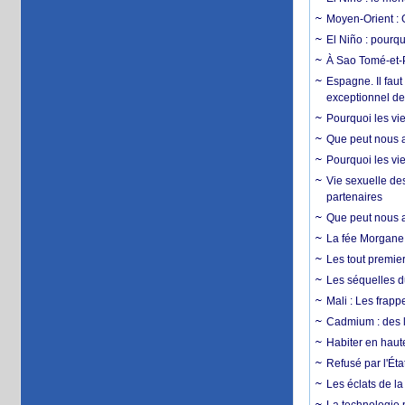
Moyen-Orient : 
El Niño : pourqu
À Sao Tomé-et-P
Espagne. Il faut
exceptionnel d
Pourquoi les vie
Que peut nous ap
Pourquoi les vie
Vie sexuelle des
partenaires
Que peut nous ap
La fée Morgane 
Les tout premier
Les séquelles d
Mali : Les frapp
Cadmium : des l
Habiter en haute
Refusé par l'Éta
Les éclats de la