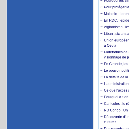
Pourquoi les si
Pour protéger le
Malaisie : le r
En RDC, l’épidé
Afghanistan : le
Liban : six ans 
Union européenn
à Ceuta
Plateformes de
visionnage de p
En Gironde, les 
Le pouvoir poli
La défaite de la
L’administration
Ce que l’accès a
Pourquoi a-t-on
Canicules : le r
RD Congo : Un r
Découverte d'un
cultures
Des renvois rapi