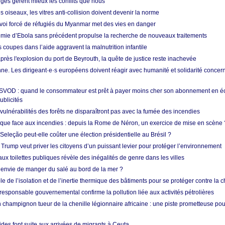
nges gèrent mieux les conflits que nous
s oiseaux, les vitres anti-collision doivent devenir la norme
envoi forcé de réfugiés du Myanmar met des vies en danger
mie d’Ebola sans précédent propulse la recherche de nouveaux traitements
s coupes dans l’aide aggravent la malnutrition infantile
après l'explosion du port de Beyrouth, la quête de justice reste inachevée
e. Les dirigeant·e·s européens doivent réagir avec humanité et solidarité concerna
 SVOD : quand le consommateur est prêt à payer moins cher son abonnement en 
ublicités
vulnérabilités des forêts ne disparaîtront pas avec la fumée des incendies
tique face aux incendies : depuis la Rome de Néron, un exercice de mise en scène 
 Seleção peut-elle coûter une élection présidentielle au Brésil ?
 Trump veut priver les citoyens d’un puissant levier pour protéger l’environnement
ux toilettes publiques révèle des inégalités de genre dans les villes
 envie de manger du salé au bord de la mer ?
ôle de l’isolation et de l’inertie thermique des bâtiments pour se protéger contre la 
esponsable gouvernemental confirme la pollution liée aux activités pétrolières
 champignon tueur de la chenille légionnaire africaine : une piste prometteuse pou
des font suite aux arrivées de migrants à Ceuta