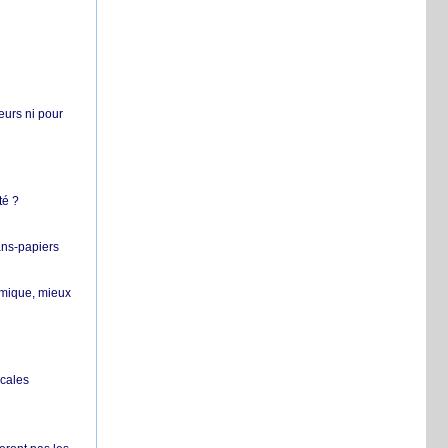
teurs ni pour
té ?
ans-papiers
ermique, mieux
ocales