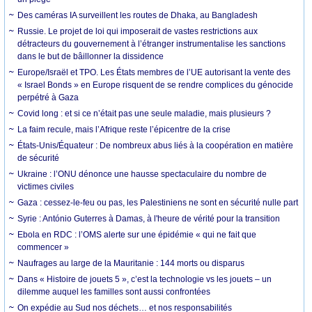
Des caméras IA surveillent les routes de Dhaka, au Bangladesh
Russie. Le projet de loi qui imposerait de vastes restrictions aux
détracteurs du gouvernement à l’étranger instrumentalise les sanctions
dans le but de bâillonner la dissidence
Europe/Israël et TPO. Les États membres de l’UE autorisant la vente des
« Israel Bonds » en Europe risquent de se rendre complices du génocide
perpétré à Gaza
Covid long : et si ce n’était pas une seule maladie, mais plusieurs ?
La faim recule, mais l’Afrique reste l’épicentre de la crise
États-Unis/Équateur : De nombreux abus liés à la coopération en matière
de sécurité
Ukraine : l’ONU dénonce une hausse spectaculaire du nombre de
victimes civiles
Gaza : cessez-le-feu ou pas, les Palestiniens ne sont en sécurité nulle part
Syrie : António Guterres à Damas, à l'heure de vérité pour la transition
Ebola en RDC : l’OMS alerte sur une épidémie « qui ne fait que
commencer »
Naufrages au large de la Mauritanie : 144 morts ou disparus
Dans « Histoire de jouets 5 », c’est la technologie vs les jouets – un
dilemme auquel les familles sont aussi confrontées
On expédie au Sud nos déchets… et nos responsabilités