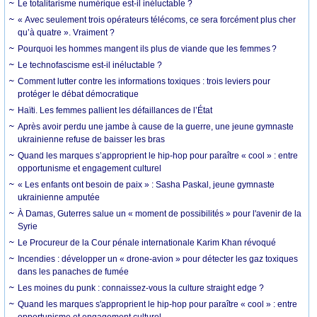
Le totalitarisme numérique est-il inéluctable ?
« Avec seulement trois opérateurs télécoms, ce sera forcément plus cher
qu’à quatre ». Vraiment ?
Pourquoi les hommes mangent ils plus de viande que les femmes ?
Le technofascisme est-il inéluctable ?
Comment lutter contre les informations toxiques : trois leviers pour
protéger le débat démocratique
Haïti. Les femmes pallient les défaillances de l’État
Après avoir perdu une jambe à cause de la guerre, une jeune gymnaste
ukrainienne refuse de baisser les bras
Quand les marques s’approprient le hip-hop pour paraître « cool » : entre
opportunisme et engagement culturel
« Les enfants ont besoin de paix » : Sasha Paskal, jeune gymnaste
ukrainienne amputée
À Damas, Guterres salue un « moment de possibilités » pour l'avenir de la
Syrie
Le Procureur de la Cour pénale internationale Karim Khan révoqué
Incendies : développer un « drone-avion » pour détecter les gaz toxiques
dans les panaches de fumée
Les moines du punk : connaissez-vous la culture straight edge ?
Quand les marques s'approprient le hip-hop pour paraître « cool » : entre
opportunisme et engagement culturel