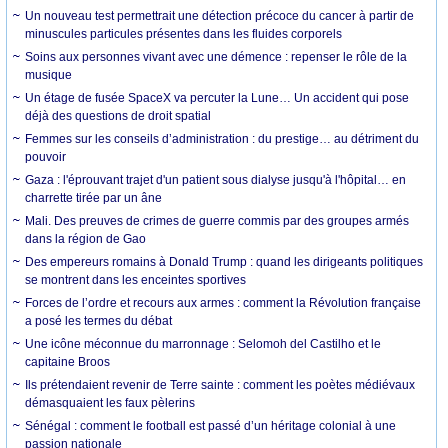
Un nouveau test permettrait une détection précoce du cancer à partir de
minuscules particules présentes dans les fluides corporels
Soins aux personnes vivant avec une démence : repenser le rôle de la
musique
Un étage de fusée SpaceX va percuter la Lune… Un accident qui pose
déjà des questions de droit spatial
Femmes sur les conseils d’administration : du prestige… au détriment du
pouvoir
Gaza : l'éprouvant trajet d'un patient sous dialyse jusqu'à l'hôpital… en
charrette tirée par un âne
Mali. Des preuves de crimes de guerre commis par des groupes armés
dans la région de Gao
Des empereurs romains à Donald Trump : quand les dirigeants politiques
se montrent dans les enceintes sportives
Forces de l’ordre et recours aux armes : comment la Révolution française
a posé les termes du débat
Une icône méconnue du marronnage : Selomoh del Castilho et le
capitaine Broos
Ils prétendaient revenir de Terre sainte : comment les poètes médiévaux
démasquaient les faux pèlerins
Sénégal : comment le football est passé d’un héritage colonial à une
passion nationale