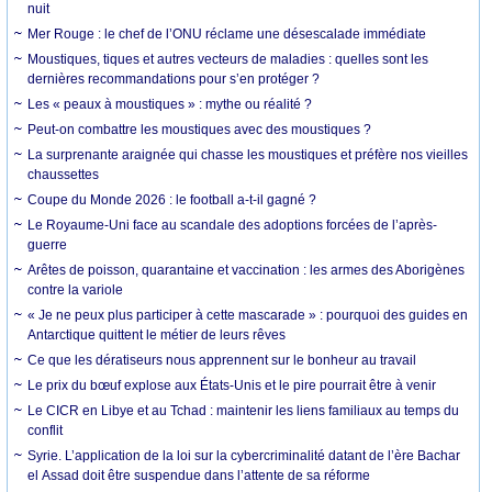
nuit
Mer Rouge : le chef de l’ONU réclame une désescalade immédiate
Moustiques, tiques et autres vecteurs de maladies : quelles sont les
dernières recommandations pour s’en protéger ?
Les « peaux à moustiques » : mythe ou réalité ?
Peut-on combattre les moustiques avec des moustiques ?
La surprenante araignée qui chasse les moustiques et préfère nos vieilles
chaussettes
Coupe du Monde 2026 : le football a-t-il gagné ?
Le Royaume-Uni face au scandale des adoptions forcées de l’après-
guerre
Arêtes de poisson, quarantaine et vaccination : les armes des Aborigènes
contre la variole
« Je ne peux plus participer à cette mascarade » : pourquoi des guides en
Antarctique quittent le métier de leurs rêves
Ce que les dératiseurs nous apprennent sur le bonheur au travail
Le prix du bœuf explose aux États-Unis et le pire pourrait être à venir
Le CICR en Libye et au Tchad : maintenir les liens familiaux au temps du
conflit
Syrie. L’application de la loi sur la cybercriminalité datant de l’ère Bachar
el Assad doit être suspendue dans l’attente de sa réforme