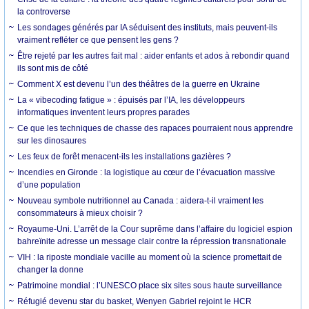
la controverse
Les sondages générés par IA séduisent des instituts, mais peuvent-ils
vraiment refléter ce que pensent les gens ?
Être rejeté par les autres fait mal : aider enfants et ados à rebondir quand
ils sont mis de côté
Comment X est devenu l’un des théâtres de la guerre en Ukraine
La « vibecoding fatigue » : épuisés par l’IA, les développeurs
informatiques inventent leurs propres parades
Ce que les techniques de chasse des rapaces pourraient nous apprendre
sur les dinosaures
Les feux de forêt menacent-ils les installations gazières ?
Incendies en Gironde : la logistique au cœur de l’évacuation massive
d’une population
Nouveau symbole nutritionnel au Canada : aidera-t-il vraiment les
consommateurs à mieux choisir ?
Royaume-Uni. L’arrêt de la Cour suprême dans l’affaire du logiciel espion
bahreïnite adresse un message clair contre la répression transnationale
VIH : la riposte mondiale vacille au moment où la science promettait de
changer la donne
Patrimoine mondial : l’UNESCO place six sites sous haute surveillance
Réfugié devenu star du basket, Wenyen Gabriel rejoint le HCR