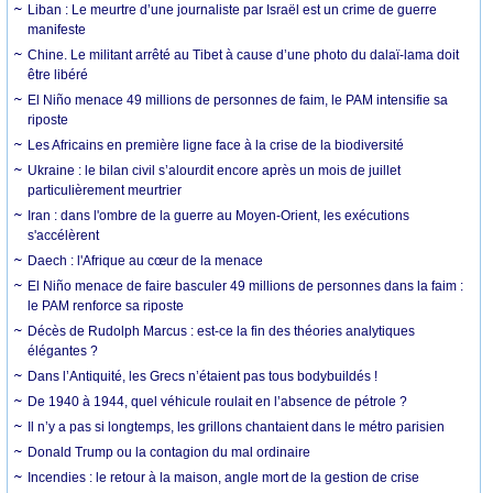
Liban : Le meurtre d’une journaliste par Israël est un crime de guerre
manifeste
Chine. Le militant arrêté au Tibet à cause d’une photo du dalaï-lama doit
être libéré
El Niño menace 49 millions de personnes de faim, le PAM intensifie sa
riposte
Les Africains en première ligne face à la crise de la biodiversité
Ukraine : le bilan civil s’alourdit encore après un mois de juillet
particulièrement meurtrier
Iran : dans l'ombre de la guerre au Moyen-Orient, les exécutions
s'accélèrent
Daech : l'Afrique au cœur de la menace
El Niño menace de faire basculer 49 millions de personnes dans la faim :
le PAM renforce sa riposte
Décès de Rudolph Marcus : est-ce la fin des théories analytiques
élégantes ?
Dans l’Antiquité, les Grecs n’étaient pas tous bodybuildés !
De 1940 à 1944, quel véhicule roulait en l’absence de pétrole ?
Il n’y a pas si longtemps, les grillons chantaient dans le métro parisien
Donald Trump ou la contagion du mal ordinaire
Incendies : le retour à la maison, angle mort de la gestion de crise