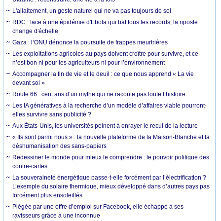
L'allaitement, un geste naturel qui ne va pas toujours de soi
RDC : face à une épidémie d'Ebola qui bat tous les records, la riposte
change d'échelle
Gaza : l’ONU dénonce la poursuite de frappes meurtrières
Les exploitations agricoles au pays doivent croître pour survivre, et ce
n’est bon ni pour les agriculteurs ni pour l’environnement
Accompagner la fin de vie et le deuil : ce que nous apprend « La vie
devant soi »
Route 66 : cent ans d’un mythe qui ne raconte pas toute l’histoire
Les IA génératives à la recherche d’un modèle d’affaires viable pourront-
elles survivre sans publicité ?
Aux États-Unis, les universités peinent à enrayer le recul de la lecture
« Ils sont parmi nous » : la nouvelle plateforme de la Maison-Blanche et la
déshumanisation des sans-papiers
Redessiner le monde pour mieux le comprendre : le pouvoir politique des
contre-cartes
La souveraineté énergétique passe-t-elle forcément par l’électrification ?
L’exemple du solaire thermique, mieux développé dans d’autres pays pas
forcément plus ensoleillés
Piégée par une offre d’emploi sur Facebook, elle échappe à ses
ravisseurs grâce à une inconnue