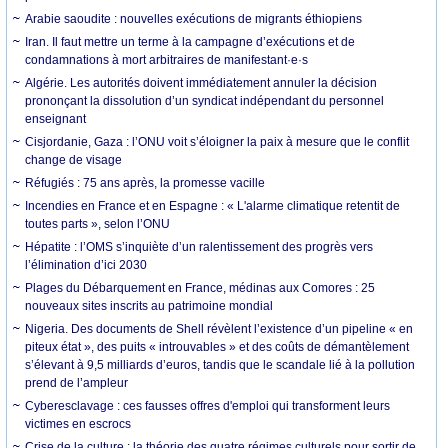
Arabie saoudite : nouvelles exécutions de migrants éthiopiens
Iran. Il faut mettre un terme à la campagne d’exécutions et de
condamnations à mort arbitraires de manifestant·e·s
Algérie. Les autorités doivent immédiatement annuler la décision
prononçant la dissolution d’un syndicat indépendant du personnel
enseignant
Cisjordanie, Gaza : l’ONU voit s’éloigner la paix à mesure que le conflit
change de visage
Réfugiés : 75 ans après, la promesse vacille
Incendies en France et en Espagne : « L'alarme climatique retentit de
toutes parts », selon l’ONU
Hépatite : l’OMS s’inquiète d’un ralentissement des progrès vers
l’élimination d’ici 2030
Plages du Débarquement en France, médinas aux Comores : 25
nouveaux sites inscrits au patrimoine mondial
Nigeria. Des documents de Shell révèlent l’existence d’un pipeline « en
piteux état », des puits « introuvables » et des coûts de démantèlement
s’élevant à 9,5 milliards d’euros, tandis que le scandale lié à la pollution
prend de l’ampleur
Cyberesclavage : ces fausses offres d'emploi qui transforment leurs
victimes en escrocs
Crise de la culture : la théorie des quatre régimes culturels pour sortir de