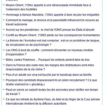
Moyen-Orient : l’ONU appelle à une désescalade immédiate face à
l’extension des hostilités
Hommage à Nelson Mandela : l’ONU appelle à faire reculer les inégalités
Comment le mariage, le divorce et la parentalité influencent le recours au
travail autonome
Accord sur les pandémies : le chef de l'OMS presse les États d’aboutir
Conflit au Moyen-Orient : l’OMS alerte sur les conséquences humanitaires
La théorie de l’évolution est mal comprise : est-ce un problème de langue,
de vocabulaire ou de psychologie ?
Les ONG à bout de souffle : comment réinventer un nouveau modèle
d’organisation ?
Billes, cartes Pokémon… Pourquoi les enfants aiment faire du troc
Dans la France des outre-mer, les marges des distributeurs sont-elles
responsables de la vie chère ?
Plus d’un adulte sur cinq est touché par le handicap dans sa famille
Pourquoi des candidats disparaissent-ils en plein recrutement ? Ce que
révèle vraiment le « ghosting »
Peut-on suivre un salarié toutes les dix secondes pour vérifier son temps
de travail ?
Ce que les retraits du Burkina Faso, du Mali et du Niger de la Cour pénale
internationale révèlent de la diffusion autoritaire