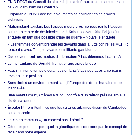
EN DIRECT du Conseil de sécurité | Les minéraux critiques, moteurs de
paix ou carburant des conflits ?
Cisjordanie : l’ONU accuse les autorités palestiniennes de graves
violations
Afghanistan/Pakistan. Les frappes meurtrières menées par le Pakistan
contre un centre de désintoxication à Kaboul doivent faire l’objet d’une
enquête en tant que possible crime de guerre – Nouvelle enquête
« Les femmes doivent prendre les devants dans la lutte contre les MGF » :
rencontre avec Tala, survivante et militante gambienne
Que deviendront nos médias d’information ? Les dilemmes face à l’IA
Le mur tarifaire de Donald Trump, brique après brique
Faut-il limiter le temps d’écran des enfants ? Les pédiatres américains
revoient leur position
Sans droit à un environnement sain, l’Europe des droits humains reste
inachevée
Bien avant Ormuz, Athènes a fait du contrôle d’un détroit près de Troie la
clé de sa fortune
Écouter Phnom Penh : ce que les cultures urbaines disent du Cambodge
contemporain
Le « bien commun », un concept post-libéral ?
Gènes et peuples : pourquoi la génétique ne corrobore pas le concept de
race dans notre espèce