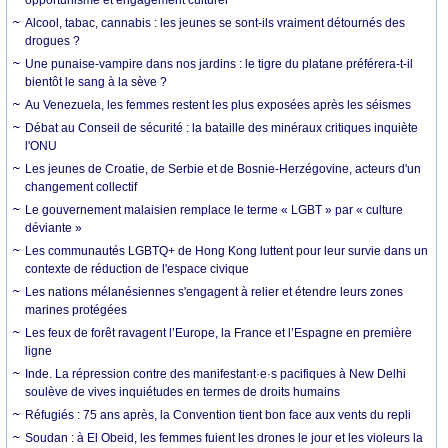
Alcool, tabac, cannabis : les jeunes se sont-ils vraiment détournés des
drogues ?
Une punaise-vampire dans nos jardins : le tigre du platane préférera-t-il
bientôt le sang à la sève ?
Au Venezuela, les femmes restent les plus exposées après les séismes
Débat au Conseil de sécurité : la bataille des minéraux critiques inquiète
l'ONU
Les jeunes de Croatie, de Serbie et de Bosnie-Herzégovine, acteurs d'un
changement collectif
Le gouvernement malaisien remplace le terme « LGBT » par « culture
déviante »
Les communautés LGBTQ+ de Hong Kong luttent pour leur survie dans un
contexte de réduction de l'espace civique
Les nations mélanésiennes s'engagent à relier et étendre leurs zones
marines protégées
Les feux de forêt ravagent l’Europe, la France et l’Espagne en première
ligne
Inde. La répression contre des manifestant·e·s pacifiques à New Delhi
soulève de vives inquiétudes en termes de droits humains
Réfugiés : 75 ans après, la Convention tient bon face aux vents du repli
Soudan : à El Obeid, les femmes fuient les drones le jour et les violeurs la