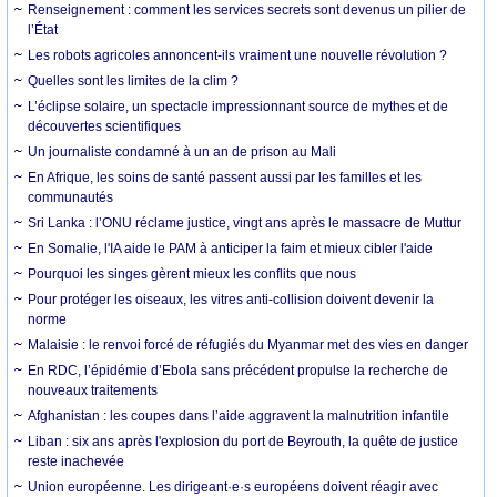
Renseignement : comment les services secrets sont devenus un pilier de
l’État
Les robots agricoles annoncent-ils vraiment une nouvelle révolution ?
Quelles sont les limites de la clim ?
L’éclipse solaire, un spectacle impressionnant source de mythes et de
découvertes scientifiques
Un journaliste condamné à un an de prison au Mali
En Afrique, les soins de santé passent aussi par les familles et les
communautés
Sri Lanka : l’ONU réclame justice, vingt ans après le massacre de Muttur
En Somalie, l'IA aide le PAM à anticiper la faim et mieux cibler l'aide
Pourquoi les singes gèrent mieux les conflits que nous
Pour protéger les oiseaux, les vitres anti-collision doivent devenir la
norme
Malaisie : le renvoi forcé de réfugiés du Myanmar met des vies en danger
En RDC, l’épidémie d’Ebola sans précédent propulse la recherche de
nouveaux traitements
Afghanistan : les coupes dans l’aide aggravent la malnutrition infantile
Liban : six ans après l'explosion du port de Beyrouth, la quête de justice
reste inachevée
Union européenne. Les dirigeant·e·s européens doivent réagir avec