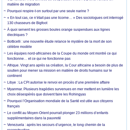
matière de migration
Pourquoi respire-t-on surtout par une seule narine ?
« En tout cas, ce n’était pas une licorne… » Des sociologues ont interrogé
130 chasseurs de Bigfoot
À quoi servent les grosses boules orange suspendues aux lignes
électriques ?
Botticelli : une nouvelle étude relance le mystère de la mort de son
célèbre modèle
Les équipes nord-africaines de la Coupe du monde ont montré ce qui
fonctionne… et ce qui ne fonctionne pas
Afrique. Vingt ans après sa création, la Cour africaine a besoin de plus de
soutien pour mener sa mission en matière de droits humains sur le
continent
Libye : La CPI autorise le renvoi en procès d’une première affaire
Myanmar. Plusieurs tragédies survenues en mer mettent en lumière les
choix désespérés que doivent faire les Rohingyas
Pourquoi l’Organisation mondiale de la Santé est utile aux citoyens
français
Le conflit au Moyen-Orient pourrait plonger 23 millions d’enfants
supplémentaires dans la pauvreté
Venezuela : après les secours d’urgence, le long chemin de la
reconstruction