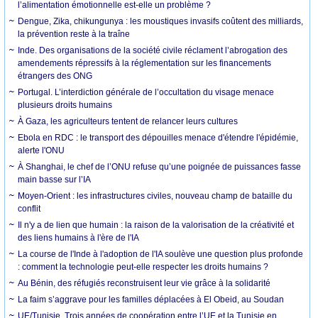
l’alimentation émotionnelle est-elle un problème ?
Dengue, Zika, chikungunya : les moustiques invasifs coûtent des milliards,
la prévention reste à la traîne
Inde. Des organisations de la société civile réclament l’abrogation des
amendements répressifs à la réglementation sur les financements
étrangers des ONG
Portugal. L’interdiction générale de l’occultation du visage menace
plusieurs droits humains
À Gaza, les agriculteurs tentent de relancer leurs cultures
Ebola en RDC : le transport des dépouilles menace d'étendre l'épidémie,
alerte l'ONU
À Shanghai, le chef de l’ONU refuse qu’une poignée de puissances fasse
main basse sur l’IA
Moyen-Orient : les infrastructures civiles, nouveau champ de bataille du
conflit
Il n'y a de lien que humain : la raison de la valorisation de la créativité et
des liens humains à l'ère de l'IA
La course de l'Inde à l'adoption de l'IA soulève une question plus profonde
: comment la technologie peut-elle respecter les droits humains ?
Au Bénin, des réfugiés reconstruisent leur vie grâce à la solidarité
La faim s’aggrave pour les familles déplacées à El Obeid, au Soudan
UE/Tunisie. Trois années de coopération entre l’UE et la Tunisie en