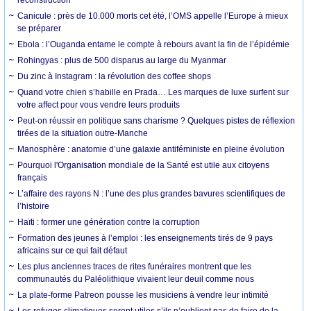
Canicule : près de 10.000 morts cet été, l’OMS appelle l’Europe à mieux
se préparer
Ebola : l’Ouganda entame le compte à rebours avant la fin de l’épidémie
Rohingyas : plus de 500 disparus au large du Myanmar
Du zinc à Instagram : la révolution des coffee shops
Quand votre chien s’habille en Prada… Les marques de luxe surfent sur
votre affect pour vous vendre leurs produits
Peut-on réussir en politique sans charisme ? Quelques pistes de réflexion
tirées de la situation outre-Manche
Manosphère : anatomie d’une galaxie antiféministe en pleine évolution
Pourquoi l'Organisation mondiale de la Santé est utile aux citoyens
français
L’affaire des rayons N : l’une des plus grandes bavures scientifiques de
l’histoire
Haïti : former une génération contre la corruption
Formation des jeunes à l’emploi : les enseignements tirés de 9 pays
africains sur ce qui fait défaut
Les plus anciennes traces de rites funéraires montrent que les
communautés du Paléolithique vivaient leur deuil comme nous
La plate-forme Patreon pousse les musiciens à vendre leur intimité
Les refuges climatiques seront utiles s’ils n’oublient pas de faire de la