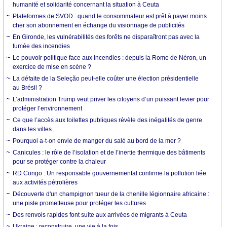
humanité et solidarité concernant la situation à Ceuta
Plateformes de SVOD : quand le consommateur est prêt à payer moins
cher son abonnement en échange du visionnage de publicités
En Gironde, les vulnérabilités des forêts ne disparaîtront pas avec la
fumée des incendies
Le pouvoir politique face aux incendies : depuis la Rome de Néron, un
exercice de mise en scène ?
La défaite de la Seleção peut-elle coûter une élection présidentielle
au Brésil ?
L’administration Trump veut priver les citoyens d’un puissant levier pour
protéger l’environnement
Ce que l’accès aux toilettes publiques révèle des inégalités de genre
dans les villes
Pourquoi a-t-on envie de manger du salé au bord de la mer ?
Canicules : le rôle de l’isolation et de l’inertie thermique des bâtiments
pour se protéger contre la chaleur
RD Congo : Un responsable gouvernemental confirme la pollution liée
aux activités pétrolières
Découverte d'un champignon tueur de la chenille légionnaire africaine :
une piste prometteuse pour protéger les cultures
Des renvois rapides font suite aux arrivées de migrants à Ceuta
Ukraine : reconstruire, une vie à la fois