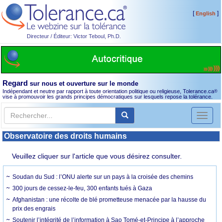
[
]
English
Directeur / Éditeur: Victor Teboul, Ph.D.
Regard
sur nous et ouverture sur le monde
Indépendant et neutre par rapport à toute orientation politique ou religieuse, Tolerance.ca
®
vise à promouvoir les grands principes démocratiques sur lesquels repose la tolérance.
Toggl
naviga
Observatoire des droits humains
Veuillez cliquer sur l'article que vous désirez consulter.
Soudan du Sud : l’ONU alerte sur un pays à la croisée des chemins
300 jours de cessez-le-feu, 300 enfants tués à Gaza
Afghanistan : une récolte de blé prometteuse menacée par la hausse du
prix des engrais
Soutenir l’intégrité de l’information à Sao Tomé-et-Principe à l’approche