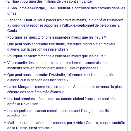
El Niño : pourquoi des millions de vies sont en danger
À Sao Tomé-et-Principe, l’ONU soutient la confiance des citoyens dans les
urnes
Espagne. Il faut veiller à placer les droits humains, la dignité et l’humanité
au cœur de la réponse apportée à l’afflux exceptionnel de personnes à
Ceuta
Pourquoi les vieux torchons essuient-ils mieux que les neufs ?
Que peut nous apprendre l’Australie, référence mondiale en matière
d’alerte, sur la gestion des incendies ?
Pourquoi les vieux torchons essuient-ils mieux que les neufs ?
Vie sexuelle des rainettes : comment les femelles construisent de
meilleurs nids en s'accouplant avec plusieurs partenaires
Que peut nous apprendre l’Australie, référence mondiale en matière
d’alerte, sur la gestion des incendies ?
La fée Morgane : comment la sœur du roi Arthur est-elle devenue la plus
célèbre des sorcières médiévales ?
Les tout premiers influenceurs au monde étaient français et sont nés
après la Révolution
Les séquelles du cancer compliquent souvent l’usage des outils
numériques
Mali : Les frappes aériennes menées par « Africa Corps », sous le contrôle
de la Russie, tuent des civils