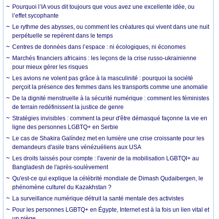
Pourquoi l’IA vous dit toujours que vous avez une excellente idée, ou
l’effet sycophante
Le rythme des abysses, ou comment les créatures qui vivent dans une nuit
perpétuelle se repèrent dans le temps
Centres de données dans l’espace : ni écologiques, ni économes
Marchés financiers africains : les leçons de la crise russo-ukrainienne
pour mieux gérer les risques
Les avions ne volent pas grâce à la masculinité : pourquoi la société
perçoit la présence des femmes dans les transports comme une anomalie
De la dignité menstruelle à la sécurité numérique : comment les féministes
de terrain redéfinissent la justice de genre
Stratégies invisibles : comment la peur d'être démasqué façonne la vie en
ligne des personnes LGBTQ+ en Serbie
Le cas de Shakira Galíndez met en lumière une crise croissante pour les
demandeurs d'asile trans vénézuéliens aux USA
Les droits laissés pour compte : l'avenir de la mobilisation LGBTQI+ au
Bangladesh de l'après-soulèvement
Qu'est-ce qui explique la célébrité mondiale de Dimash Qudaibergen, le
phénomène culturel du Kazakhstan ?
La surveillance numérique détruit la santé mentale des activistes
Pour les personnes LGBTQ+ en Égypte, Internet est à la fois un lien vital et
un piège