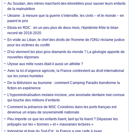
Au Soudan, des mères marchent des kilomètres pour sauver leurs enfants
de la malnutrition
Ukraine : à mesure que la guerre s’intensifie, les civils – et le monde – en
paient le prix
Ebola en RDC : en un peu plus de deux mois, l'épidémie frôle le bilan
record de 2018-2020
En visite au Liban, le chef des droits de l'homme de l'ONU réclame justice
pour les victimes du conflit
D'où viennent les plus gros diamants du monde ? La géologie apporte de
nouvelles réponses
Ulysse aux mille ruses était-il aussi un athlète ?
Avec la loi d’urgence agricole, la France contrevient au droit international
sur les zones humides
De la télévision au tourisme : comment Camping Paradis transforme la
fiction en expérience
L’hypominéralisation molaire-incisive, une anomalie dentaire mal connue
qui touche des millions d’enfants
Comment la présence de MSC Croisières dans les ports français est
devenue un enjeu de souveraineté nationale
Peu importe ce que les enfants lisent, tant qu’ils lisent ? Dépasser les
préjugés sur les « bonnes » et « mauvaises lectures »
Indonésie et Asie du Sud-Est : la France a une carte à jouer