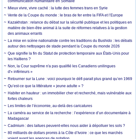
communication humanitaire en Somalie
Mieux vivre, vivre caché : la lutte des femmes trans en Syrie
Vente de la Coupe du monde : le bras de fer entre la FIFA et l’Europe
Kazakhstan : relance du débat sur la sécurité publique et les politiques en
matière de bien-être animal à la suite de réformes relatives à la gestion
des animaux errants
La mise en scène nationaliste contre les traditions du Bushido : les débats
autour des nettoyages de stade pendant la Coupe du monde 2026
Que signifie la fin du Statut de protection temporaire aux États-Unis pour
les Haïtiens ?
Non, la Cour suprême n'a pas qualifié les Canadiens unilingues
d'« inférieurs »
Retourner sur la Lune : voici pourquoi le défi parait plus grand qu’en 1969
Qu’est-ce que la littérature « jeune adulte » ?
Habiter en hauteur : un immobilier cher et recherché, mais vulnérable aux
fortes chaleurs
Les limites de l’économie, au-delà des caricatures
La caméra au service de la recherche : l’expérience d’un documentaire à
Madagascar
Cadmium : des laitues peuvent-elles nous aider à dépolluer les sols ?
80 milliards de dollars promis à la Côte d’Ivoire : ce que les marchés
voient avant les agences de notation