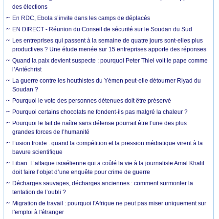
des élections
En RDC, Ebola s’invite dans les camps de déplacés
EN DIRECT - Réunion du Conseil de sécurité sur le Soudan du Sud
Les entreprises qui passent à la semaine de quatre jours sont-elles plus
productives ? Une étude menée sur 15 entreprises apporte des réponses
Quand la paix devient suspecte : pourquoi Peter Thiel voit le pape comme
l’Antéchrist
La guerre contre les houthistes du Yémen peut-elle détourner Riyad du
Soudan ?
Pourquoi le vote des personnes détenues doit être préservé
Pourquoi certains chocolats ne fondent-ils pas malgré la chaleur ?
Pourquoi le fait de naître sans défense pourrait être l’une des plus
grandes forces de l’humanité
Fusion froide : quand la compétition et la pression médiatique virent à la
bavure scientifique
Liban. L’attaque israélienne qui a coûté la vie à la journaliste Amal Khalil
doit faire l’objet d’une enquête pour crime de guerre
Décharges sauvages, décharges anciennes : comment surmonter la
tentation de l’oubli ?
Migration de travail : pourquoi l'Afrique ne peut pas miser uniquement sur
l'emploi à l'étranger