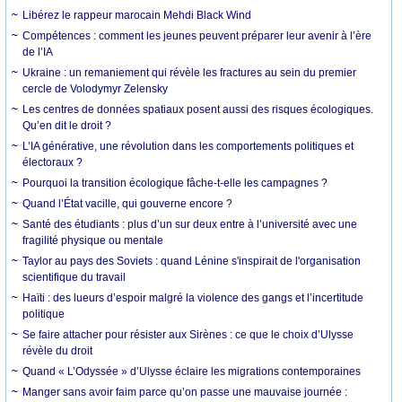
Libérez le rappeur marocain Mehdi Black Wind
Compétences : comment les jeunes peuvent préparer leur avenir à l’ère
de l’IA
Ukraine : un remaniement qui révèle les fractures au sein du premier
cercle de Volodymyr Zelensky
Les centres de données spatiaux posent aussi des risques écologiques.
Qu’en dit le droit ?
L’IA générative, une révolution dans les comportements politiques et
électoraux ?
Pourquoi la transition écologique fâche-t-elle les campagnes ?
Quand l’État vacille, qui gouverne encore ?
Santé des étudiants : plus d’un sur deux entre à l’université avec une
fragilité physique ou mentale
Taylor au pays des Soviets : quand Lénine s'inspirait de l'organisation
scientifique du travail
Haïti : des lueurs d’espoir malgré la violence des gangs et l’incertitude
politique
Se faire attacher pour résister aux Sirènes : ce que le choix d’Ulysse
révèle du droit
Quand « L’Odyssée » d’Ulysse éclaire les migrations contemporaines
Manger sans avoir faim parce qu’on passe une mauvaise journée :