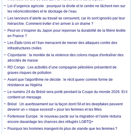
Loi d’urgence agricole : pourquoi la droite et le centre ne lâchent rien sur
les néonicotinoïdes et le stockage de l’eau
Les lanceurs d’alerte au travail se censurent, car ils sont ignorés par leur
hiérarchie. Comment éviter d’en arriver à un drame ?
Peut-on s’inspirer du Japon pour repenser la durabilité de la filière textile
en France ?
Les États-Unis et l’Iran menacent de mener des attaques contre des
infrastructures civiles
Cisjordanie : la montée de la violence des colons risque d'entraîner des
atrocités de masse
RD Congo : Les activités d’une compagnie pétrolière présentent de
graves risques de pollution
Avant que l'algorithme ne décide : le récit queer comme forme de
résistance au Nigéria
Le numéro 24 du Brésil sera porté pendant la Coupe du monde 2026. Et il
contient un message.
Brésil : Un avertissement sur la façon dont l'IA et les deepfakes peuvent
devenir un « risque excessif » pour les femmes et les filles
Forteresse Europe : le nouveau pacte sur la migration et l'asile réduira
encore davantage les chances des réfugiés LGBTQ+
Pourquoi les hommes mangent-ils plus de viande que les femmes ?