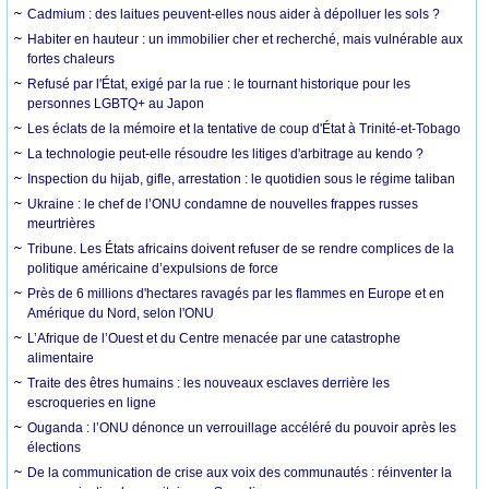
Cadmium : des laitues peuvent-elles nous aider à dépolluer les sols ?
Habiter en hauteur : un immobilier cher et recherché, mais vulnérable aux
fortes chaleurs
Refusé par l'État, exigé par la rue : le tournant historique pour les
personnes LGBTQ+ au Japon
Les éclats de la mémoire et la tentative de coup d'État à Trinité-et-Tobago
La technologie peut-elle résoudre les litiges d'arbitrage au kendo ?
Inspection du hijab, gifle, arrestation : le quotidien sous le régime taliban
Ukraine : le chef de l’ONU condamne de nouvelles frappes russes
meurtrières
Tribune. Les États africains doivent refuser de se rendre complices de la
politique américaine d’expulsions de force
Près de 6 millions d'hectares ravagés par les flammes en Europe et en
Amérique du Nord, selon l'ONU
L’Afrique de l’Ouest et du Centre menacée par une catastrophe
alimentaire
Traite des êtres humains : les nouveaux esclaves derrière les
escroqueries en ligne
Ouganda : l’ONU dénonce un verrouillage accéléré du pouvoir après les
élections
De la communication de crise aux voix des communautés : réinventer la