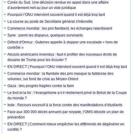
Corée du Sud. Une décision rendue en appel dans une affaire
d’avortement met au jour un vide juridique
Pourquoi l’ONU intervient souvent quand il est déjà trop tard
La course au poste de Secrétaire général s'intensifie
Commerce mondial : les prix flambent, les échanges ralentissent
Syrie : parmi les disparus, quelques survivants
Détroit d'Ormuz : Guterres appelle à stopper une escalade « hors de
contrôle »
Alcools américains invendus : faut-il profiter des nouveaux droits de
douane de Trump pour les écouler ?
EN DIRECT | Pourquoi l’ONU intervient souvent quand il est déjà trop tard
Commerce mondial : la flambée des prix masque la faiblesse des
volumes, sur fond de crise au Moyen-Orient
Gaza : des progrès fragiles contre la faim
Le foot et la foi : l’évangélisme a-t-il réellement privé le Brésil de la Coupe
du monde ?
Inde : Recours excessif à la force contre des manifestations d’étudiants
Face aux 300 000 décès annuels par noyade, l’OMS dévoile un plan de
prévention
EN DIRECT | Comment mieux empêcher les différends de dégénérer en
conflits ?