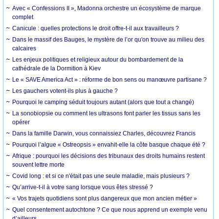
Avec « Confessions II », Madonna orchestre un écosystème de marque
complet
Canicule : quelles protections le droit offre-t-il aux travailleurs ?
Dans le massif des Bauges, le mystère de l’or qu'on trouve au milieu des
calcaires
Les enjeux politiques et religieux autour du bombardement de la
cathédrale de la Dormition à Kiev
Le « SAVE America Act » : réforme de bon sens ou manœuvre partisane ?
Les gauchers votent-ils plus à gauche ?
Pourquoi le camping séduit toujours autant (alors que tout a changé)
La sonobiopsie ou comment les ultrasons font parler les tissus sans les
opérer
Dans la famille Darwin, vous connaissiez Charles, découvrez Francis
Pourquoi l’algue « Ostreopsis » envahit-elle la côte basque chaque été ?
Afrique : pourquoi les décisions des tribunaux des droits humains restent
souvent lettre morte
Covid long : et si ce n'était pas une seule maladie, mais plusieurs ?
Qu’arrive-t-il à votre sang lorsque vous êtes stressé ?
« Vos trajets quotidiens sont plus dangereux que mon ancien métier »
Quel consentement autochtone ? Ce que nous apprend un exemple venu
d’ailleurs