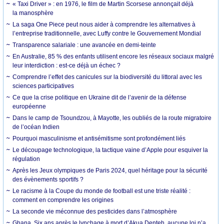
« Taxi Driver » : en 1976, le film de Martin Scorsese annonçait déjà
la manosphère
La saga One Piece peut nous aider à comprendre les alternatives à
l’entreprise traditionnelle, avec Luffy contre le Gouvernement Mondial
Transparence salariale : une avancée en demi-teinte
En Australie, 85 % des enfants utilisent encore les réseaux sociaux malgré
leur interdiction : est-ce déjà un échec ?
Comprendre l’effet des canicules sur la biodiversité du littoral avec les
sciences participatives
Ce que la crise politique en Ukraine dit de l’avenir de la défense
européenne
Dans le camp de Tsoundzou, à Mayotte, les oubliés de la route migratoire
de l’océan Indien
Pourquoi masculinisme et antisémitisme sont profondément liés
Le découpage technologique, la tactique vaine d’Apple pour esquiver la
régulation
Après les Jeux olympiques de Paris 2024, quel héritage pour la sécurité
des évènements sportifs ?
Le racisme à la Coupe du monde de football est une triste réalité :
comment en comprendre les origines
La seconde vie méconnue des pesticides dans l’atmosphère
Ghana. Six ans après le lynchage à mort d’Akua Denteh, aucune loi n’a