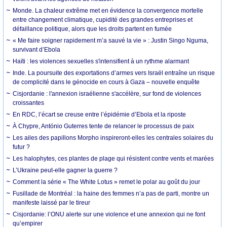
Monde. La chaleur extrême met en évidence la convergence mortelle
entre changement climatique, cupidité des grandes entreprises et
défaillance politique, alors que les droits partent en fumée
« Me faire soigner rapidement m’a sauvé la vie » : Justin Singo Nguma,
survivant d’Ebola
Haïti : les violences sexuelles s'intensifient à un rythme alarmant
Inde. La poursuite des exportations d’armes vers Israël entraîne un risque
de complicité dans le génocide en cours à Gaza – nouvelle enquête
Cisjordanie : l'annexion israélienne s'accélère, sur fond de violences
croissantes
En RDC, l’écart se creuse entre l’épidémie d’Ebola et la riposte
À Chypre, António Guterres tente de relancer le processus de paix
Les ailes des papillons Morpho inspireront-elles les centrales solaires du
futur ?
Les halophytes, ces plantes de plage qui résistent contre vents et marées
L’Ukraine peut-elle gagner la guerre ?
Comment la série « The White Lotus » remet le polar au goût du jour
Fusillade de Montréal : la haine des femmes n’a pas de parti, montre un
manifeste laissé par le tireur
Cisjordanie: l’ONU alerte sur une violence et une annexion qui ne font
qu’empirer