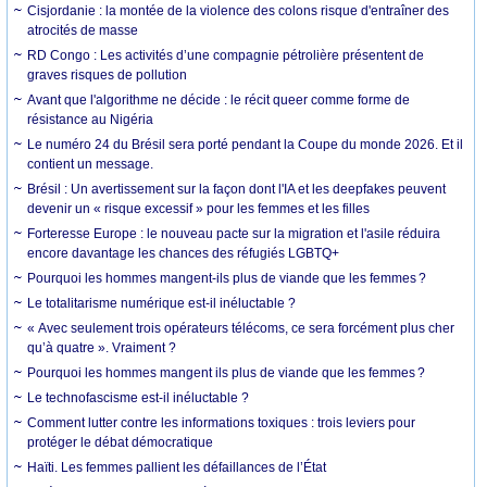
Cisjordanie : la montée de la violence des colons risque d'entraîner des
atrocités de masse
RD Congo : Les activités d’une compagnie pétrolière présentent de
graves risques de pollution
Avant que l'algorithme ne décide : le récit queer comme forme de
résistance au Nigéria
Le numéro 24 du Brésil sera porté pendant la Coupe du monde 2026. Et il
contient un message.
Brésil : Un avertissement sur la façon dont l'IA et les deepfakes peuvent
devenir un « risque excessif » pour les femmes et les filles
Forteresse Europe : le nouveau pacte sur la migration et l'asile réduira
encore davantage les chances des réfugiés LGBTQ+
Pourquoi les hommes mangent-ils plus de viande que les femmes ?
Le totalitarisme numérique est-il inéluctable ?
« Avec seulement trois opérateurs télécoms, ce sera forcément plus cher
qu’à quatre ». Vraiment ?
Pourquoi les hommes mangent ils plus de viande que les femmes ?
Le technofascisme est-il inéluctable ?
Comment lutter contre les informations toxiques : trois leviers pour
protéger le débat démocratique
Haïti. Les femmes pallient les défaillances de l’État