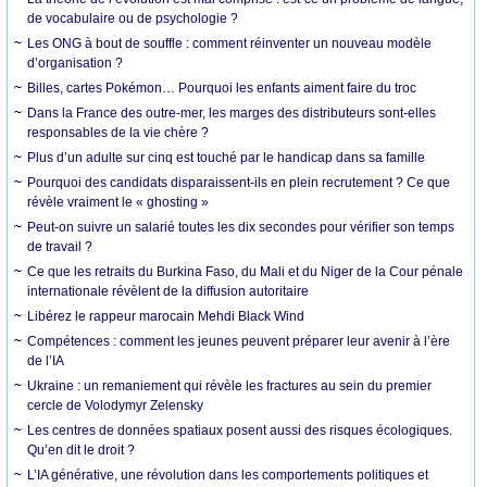
de vocabulaire ou de psychologie ?
Les ONG à bout de souffle : comment réinventer un nouveau modèle
d’organisation ?
Billes, cartes Pokémon… Pourquoi les enfants aiment faire du troc
Dans la France des outre-mer, les marges des distributeurs sont-elles
responsables de la vie chère ?
Plus d’un adulte sur cinq est touché par le handicap dans sa famille
Pourquoi des candidats disparaissent-ils en plein recrutement ? Ce que
révèle vraiment le « ghosting »
Peut-on suivre un salarié toutes les dix secondes pour vérifier son temps
de travail ?
Ce que les retraits du Burkina Faso, du Mali et du Niger de la Cour pénale
internationale révèlent de la diffusion autoritaire
Libérez le rappeur marocain Mehdi Black Wind
Compétences : comment les jeunes peuvent préparer leur avenir à l’ère
de l’IA
Ukraine : un remaniement qui révèle les fractures au sein du premier
cercle de Volodymyr Zelensky
Les centres de données spatiaux posent aussi des risques écologiques.
Qu’en dit le droit ?
L’IA générative, une révolution dans les comportements politiques et