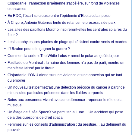
Cisjordanie : l'annexion israélienne s'accélère, sur fond de violences
croissantes
En RDC, l’écart se creuse entre l’épidémie d’Ebola et la riposte
À Chypre, António Guterres tente de relancer le processus de paix
Les ailes des papillons Morpho inspireront-elles les centrales solaires du
futur ?
Les halophytes, ces plantes de plage qui résistent contre vents et marées
L’Ukraine peut-elle gagner la guerre ?
Comment la série « The White Lotus » remet le polar au goût du jour
Fusillade de Montréal : la haine des femmes n’a pas de parti, montre un
manifeste laissé par le tireur
Cisjordanie: l’ONU alerte sur une violence et une annexion qui ne font
qu’empirer
Un nouveau test permettrait une détection précoce du cancer à partir de
minuscules particules présentes dans les fluides corporels
Soins aux personnes vivant avec une démence : repenser le rôle de la
musique
Un étage de fusée SpaceX va percuter la Lune… Un accident qui pose
déjà des questions de droit spatial
Femmes sur les conseils d’administration : du prestige… au détriment du
pouvoir