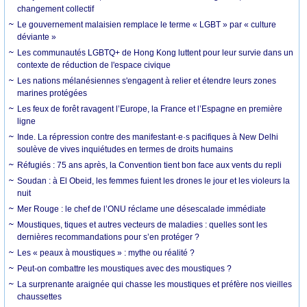
changement collectif
Le gouvernement malaisien remplace le terme « LGBT » par « culture
déviante »
Les communautés LGBTQ+ de Hong Kong luttent pour leur survie dans un
contexte de réduction de l'espace civique
Les nations mélanésiennes s'engagent à relier et étendre leurs zones
marines protégées
Les feux de forêt ravagent l’Europe, la France et l’Espagne en première
ligne
Inde. La répression contre des manifestant·e·s pacifiques à New Delhi
soulève de vives inquiétudes en termes de droits humains
Réfugiés : 75 ans après, la Convention tient bon face aux vents du repli
Soudan : à El Obeid, les femmes fuient les drones le jour et les violeurs la
nuit
Mer Rouge : le chef de l’ONU réclame une désescalade immédiate
Moustiques, tiques et autres vecteurs de maladies : quelles sont les
dernières recommandations pour s’en protéger ?
Les « peaux à moustiques » : mythe ou réalité ?
Peut-on combattre les moustiques avec des moustiques ?
La surprenante araignée qui chasse les moustiques et préfère nos vieilles
chaussettes