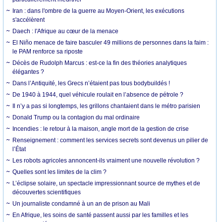
Iran : dans l'ombre de la guerre au Moyen-Orient, les exécutions
s'accélèrent
Daech : l'Afrique au cœur de la menace
El Niño menace de faire basculer 49 millions de personnes dans la faim :
le PAM renforce sa riposte
Décès de Rudolph Marcus : est-ce la fin des théories analytiques
élégantes ?
Dans l’Antiquité, les Grecs n’étaient pas tous bodybuildés !
De 1940 à 1944, quel véhicule roulait en l’absence de pétrole ?
Il n’y a pas si longtemps, les grillons chantaient dans le métro parisien
Donald Trump ou la contagion du mal ordinaire
Incendies : le retour à la maison, angle mort de la gestion de crise
Renseignement : comment les services secrets sont devenus un pilier de
l’État
Les robots agricoles annoncent-ils vraiment une nouvelle révolution ?
Quelles sont les limites de la clim ?
L’éclipse solaire, un spectacle impressionnant source de mythes et de
découvertes scientifiques
Un journaliste condamné à un an de prison au Mali
En Afrique, les soins de santé passent aussi par les familles et les