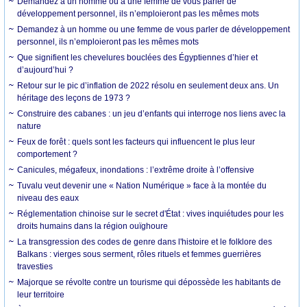
Demandez à un homme ou à une femme de vous parler de
développement personnel, ils n’emploieront pas les mêmes mots
Demandez à un homme ou une femme de vous parler de développement
personnel, ils n’emploieront pas les mêmes mots
Que signifient les chevelures bouclées des Égyptiennes d’hier et
d’aujourd’hui ?
Retour sur le pic d’inflation de 2022 résolu en seulement deux ans. Un
héritage des leçons de 1973 ?
Construire des cabanes : un jeu d’enfants qui interroge nos liens avec la
nature
Feux de forêt : quels sont les facteurs qui influencent le plus leur
comportement ?
Canicules, mégafeux, inondations : l’extrême droite à l’offensive
Tuvalu veut devenir une « Nation Numérique » face à la montée du
niveau des eaux
Réglementation chinoise sur le secret d'État : vives inquiétudes pour les
droits humains dans la région ouïghoure
La transgression des codes de genre dans l'histoire et le folklore des
Balkans : vierges sous serment, rôles rituels et femmes guerrières
travesties
Majorque se révolte contre un tourisme qui dépossède les habitants de
leur territoire