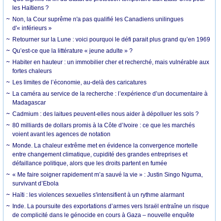
les Haïtiens ?
Non, la Cour suprême n'a pas qualifié les Canadiens unilingues
d'« inférieurs »
Retourner sur la Lune : voici pourquoi le défi parait plus grand qu’en 1969
Qu’est-ce que la littérature « jeune adulte » ?
Habiter en hauteur : un immobilier cher et recherché, mais vulnérable aux
fortes chaleurs
Les limites de l’économie, au-delà des caricatures
La caméra au service de la recherche : l’expérience d’un documentaire à
Madagascar
Cadmium : des laitues peuvent-elles nous aider à dépolluer les sols ?
80 milliards de dollars promis à la Côte d’Ivoire : ce que les marchés
voient avant les agences de notation
Monde. La chaleur extrême met en évidence la convergence mortelle
entre changement climatique, cupidité des grandes entreprises et
défaillance politique, alors que les droits partent en fumée
« Me faire soigner rapidement m’a sauvé la vie » : Justin Singo Nguma,
survivant d’Ebola
Haïti : les violences sexuelles s'intensifient à un rythme alarmant
Inde. La poursuite des exportations d’armes vers Israël entraîne un risque
de complicité dans le génocide en cours à Gaza – nouvelle enquête