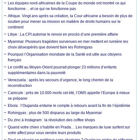
Les équipes nord-africaines de la Coupe du monde ont montré ce qui
fonctionne… et ce qui ne fonctionne pas
Afrique. Vingt ans après sa création, la Cour africaine a besoin de plus de
soutien pour mener sa mission en matière de droits humains sur le
continent
Libye : La CPI autorise le renvoi en procès d’une première affaire
Myanmar. Plusieurs tragédies survenues en mer mettent en lumière les
choix désespérés que doivent faire les Rohingyas
Pourquoi l’Organisation mondiale de la Santé est utile aux citoyens
français
Le conflit au Moyen-Orient pourrait plonger 23 millions d’enfants
supplémentaires dans la pauvreté
Venezuela : après les secours d’urgence, le long chemin de la
reconstruction
Canicule : près de 10.000 morts cet été, l’OMS appelle l’Europe à mieux
se préparer
Ebola : l’Ouganda entame le compte à rebours avant la fin de l’épidémie
Rohingyas : plus de 500 disparus au large du Myanmar
Du zinc à Instagram : la révolution des coffee shops
Quand votre chien s’habille en Prada… Les marques de luxe surfent sur
votre affect pour vous vendre leurs produits
Peut-on réussir en politique sans charisme ? Quelques pistes de réflexion