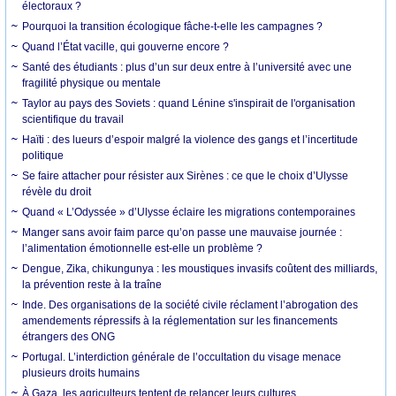
électoraux ?
Pourquoi la transition écologique fâche-t-elle les campagnes ?
Quand l’État vacille, qui gouverne encore ?
Santé des étudiants : plus d’un sur deux entre à l’université avec une
fragilité physique ou mentale
Taylor au pays des Soviets : quand Lénine s'inspirait de l'organisation
scientifique du travail
Haïti : des lueurs d’espoir malgré la violence des gangs et l’incertitude
politique
Se faire attacher pour résister aux Sirènes : ce que le choix d’Ulysse
révèle du droit
Quand « L’Odyssée » d’Ulysse éclaire les migrations contemporaines
Manger sans avoir faim parce qu’on passe une mauvaise journée :
l’alimentation émotionnelle est-elle un problème ?
Dengue, Zika, chikungunya : les moustiques invasifs coûtent des milliards,
la prévention reste à la traîne
Inde. Des organisations de la société civile réclament l’abrogation des
amendements répressifs à la réglementation sur les financements
étrangers des ONG
Portugal. L’interdiction générale de l’occultation du visage menace
plusieurs droits humains
À Gaza, les agriculteurs tentent de relancer leurs cultures