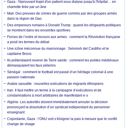
Gaza : l'éprouvant trajet d'un patient sous dialyse jusqu'à l'hôpital… en
charrette tirée par un âne
Mali. Des preuves de crimes de guerre commis par des groupes armés
dans la région de Gao
Des empereurs romains à Donald Trump : quand les dirigeants politiques
se montrent dans les enceintes sportives
Forces de l’ordre et recours aux armes : comment la Révolution française
a posé les termes du débat
Une icône méconnue du marronnage : Selomoh del Castilho et le
capitaine Broos
Ils prétendaient revenir de Terre sainte : comment les poètes médiévaux
démasquaient les faux pèlerins
Sénégal : comment le football est passé d’un héritage colonial à une
passion nationale
Arabie saoudite : nouvelles exécutions de migrants éthiopiens
Iran. Il faut mettre un terme à la campagne d’exécutions et de
condamnations à mort arbitraires de manifestant·e·s
Algérie. Les autorités doivent immédiatement annuler la décision
prononçant la dissolution d’un syndicat indépendant du personnel
enseignant
Cisjordanie, Gaza : l’ONU voit s’éloigner la paix à mesure que le conflit
change de visage