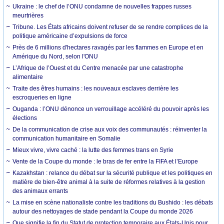
Ukraine : le chef de l’ONU condamne de nouvelles frappes russes
meurtrières
Tribune. Les États africains doivent refuser de se rendre complices de la
politique américaine d’expulsions de force
Près de 6 millions d'hectares ravagés par les flammes en Europe et en
Amérique du Nord, selon l'ONU
L’Afrique de l’Ouest et du Centre menacée par une catastrophe
alimentaire
Traite des êtres humains : les nouveaux esclaves derrière les
escroqueries en ligne
Ouganda : l’ONU dénonce un verrouillage accéléré du pouvoir après les
élections
De la communication de crise aux voix des communautés : réinventer la
communication humanitaire en Somalie
Mieux vivre, vivre caché : la lutte des femmes trans en Syrie
Vente de la Coupe du monde : le bras de fer entre la FIFA et l’Europe
Kazakhstan : relance du débat sur la sécurité publique et les politiques en
matière de bien-être animal à la suite de réformes relatives à la gestion
des animaux errants
La mise en scène nationaliste contre les traditions du Bushido : les débats
autour des nettoyages de stade pendant la Coupe du monde 2026
Que signifie la fin du Statut de protection temporaire aux États-Unis pour