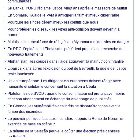
communautés
Sri Lanka : l’ONU réclame justice, vingt ans après le massacre de Muttur
En Somalie, l'IA aide le PAM à anticiper la faim et mieux cibler l'aide
Pourquoi les singes gèrent mieux les conflits que nous
Pour protéger les oiseaux, les vitres anti-collision doivent devenir la
norme
Malaisie : le renvoi forcé de réfugiés du Myanmar met des vies en danger
En RDC, l’épidémie d’Ebola sans précédent propulse la recherche de
nouveaux traitements
Afghanistan : les coupes dans l’aide aggravent la malnutrition infantile
Liban : six ans après l'explosion du port de Beyrouth, la quête de justice
reste inachevée
Union européenne. Les dirigeant·e·s européens doivent réagir avec
humanité et solidarité concernant la situation à Ceuta
Plateformes de SVOD : quand le consommateur est prêt à payer moins
cher son abonnement en échange du visionnage de publicités
En Gironde, les vulnérabilités des forêts ne disparaîtront pas avec la
fumée des incendies
Le pouvoir politique face aux incendies : depuis la Rome de Néron, un
exercice de mise en scène ?
La défaite de la Seleção peut-elle coûter une élection présidentielle
au Brésil ?