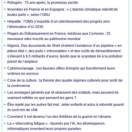
Réfugiés : 75 ans après, la promesse vacille
Incendies en France et en Espagne : « L'alarme climatique retentit de
toutes parts », selon l’ONU
Hépatite : l’OMS s’inquiète d’un ralentissement des progrès vers
l’élimination d’ici 2030
Plages du Débarquement en France, médinas aux Comores : 25
nouveaux sites inscrits au patrimoine mondial
Nigeria. Des documents de Shell révèlent l’existence d’un pipeline « en
piteux état », des puits « introuvables » et des coûts de démantèlement
s’élevant à 9,5 milliards d’euros, tandis que le scandale lié à la pollution
prend de l’ampleur
Cyberesclavage : ces fausses offres d'emploi qui transforment leurs
victimes en escrocs
Crise de la culture : la théorie des quatre régimes culturels pour sortir de
la controverse
Les sondages générés par IA séduisent des instituts, mais peuvent-ils
vraiment refléter ce que pensent les gens ?
Être rejeté par les autres fait mal : aider enfants et ados à rebondir quand
ils sont mis de côté
Comment X est devenu l’un des théâtres de la guerre en Ukraine
La « vibecoding fatigue » : épuisés par l’IA, les développeurs
informatiques inventent leurs propres parades