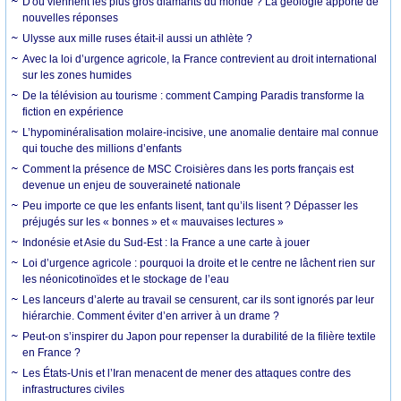
D'où viennent les plus gros diamants du monde ? La géologie apporte de
nouvelles réponses
Ulysse aux mille ruses était-il aussi un athlète ?
Avec la loi d’urgence agricole, la France contrevient au droit international
sur les zones humides
De la télévision au tourisme : comment Camping Paradis transforme la
fiction en expérience
L’hypominéralisation molaire-incisive, une anomalie dentaire mal connue
qui touche des millions d’enfants
Comment la présence de MSC Croisières dans les ports français est
devenue un enjeu de souveraineté nationale
Peu importe ce que les enfants lisent, tant qu’ils lisent ? Dépasser les
préjugés sur les « bonnes » et « mauvaises lectures »
Indonésie et Asie du Sud-Est : la France a une carte à jouer
Loi d’urgence agricole : pourquoi la droite et le centre ne lâchent rien sur
les néonicotinoïdes et le stockage de l’eau
Les lanceurs d’alerte au travail se censurent, car ils sont ignorés par leur
hiérarchie. Comment éviter d’en arriver à un drame ?
Peut-on s’inspirer du Japon pour repenser la durabilité de la filière textile
en France ?
Les États-Unis et l’Iran menacent de mener des attaques contre des
infrastructures civiles