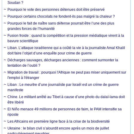
Soudan ?
Pourquoi le vote des personnes détenues doit être préservé
Pourquoi certains chocolats ne fondent-ils pas malgré la chaleur ?
Pourquoi le fait de naître sans défense pourrait être l’une des plus
grandes forces de l’humanité
Fusion froide : quand la compétition et la pression médiatique virent à la
bavure scientifique
Liban. L’attaque israélienne qui a coûté la vie à la journaliste Amal Khalil
doit faire l’objet d’une enquête pour crime de guerre
Décharges sauvages, décharges anciennes : comment surmonter la
tentation de l’oubli ?
Migration de travail : pourquoi l'Afrique ne peut pas miser uniquement sur
l'emploi à l'étranger
Liban : Le meurtre d’une journaliste par Israël est un crime de guerre
manifeste
Chine. Le militant arrêté au Tibet à cause d’une photo du dalaï-lama doit
être libéré
El Niño menace 49 millions de personnes de faim, le PAM intensifie sa
riposte
Les Africains en première ligne face à la crise de la biodiversité
Ukraine : le bilan civil s’alourdit encore après un mois de juillet
particulièrement meurtrier