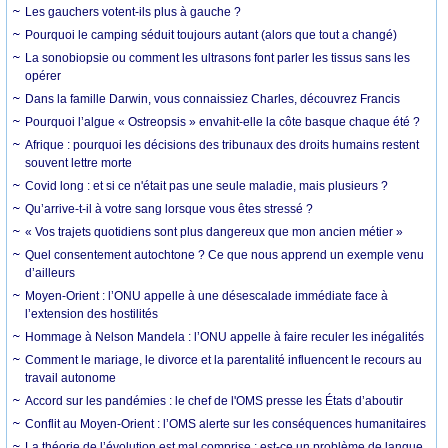
Les gauchers votent-ils plus à gauche ?
Pourquoi le camping séduit toujours autant (alors que tout a changé)
La sonobiopsie ou comment les ultrasons font parler les tissus sans les
opérer
Dans la famille Darwin, vous connaissiez Charles, découvrez Francis
Pourquoi l’algue « Ostreopsis » envahit-elle la côte basque chaque été ?
Afrique : pourquoi les décisions des tribunaux des droits humains restent
souvent lettre morte
Covid long : et si ce n'était pas une seule maladie, mais plusieurs ?
Qu’arrive-t-il à votre sang lorsque vous êtes stressé ?
« Vos trajets quotidiens sont plus dangereux que mon ancien métier »
Quel consentement autochtone ? Ce que nous apprend un exemple venu
d’ailleurs
Moyen-Orient : l’ONU appelle à une désescalade immédiate face à
l’extension des hostilités
Hommage à Nelson Mandela : l’ONU appelle à faire reculer les inégalités
Comment le mariage, le divorce et la parentalité influencent le recours au
travail autonome
Accord sur les pandémies : le chef de l'OMS presse les États d’aboutir
Conflit au Moyen-Orient : l’OMS alerte sur les conséquences humanitaires
La théorie de l’évolution est mal comprise : est-ce un problème de langue,