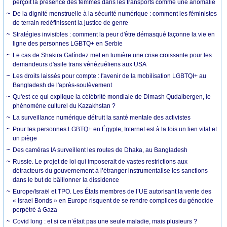
perçoit la présence des femmes dans les transports comme une anomalie
De la dignité menstruelle à la sécurité numérique : comment les féministes
de terrain redéfinissent la justice de genre
Stratégies invisibles : comment la peur d'être démasqué façonne la vie en
ligne des personnes LGBTQ+ en Serbie
Le cas de Shakira Galíndez met en lumière une crise croissante pour les
demandeurs d'asile trans vénézuéliens aux USA
Les droits laissés pour compte : l'avenir de la mobilisation LGBTQI+ au
Bangladesh de l'après-soulèvement
Qu'est-ce qui explique la célébrité mondiale de Dimash Qudaibergen, le
phénomène culturel du Kazakhstan ?
La surveillance numérique détruit la santé mentale des activistes
Pour les personnes LGBTQ+ en Égypte, Internet est à la fois un lien vital et
un piège
Des caméras IA surveillent les routes de Dhaka, au Bangladesh
Russie. Le projet de loi qui imposerait de vastes restrictions aux
détracteurs du gouvernement à l’étranger instrumentalise les sanctions
dans le but de bâillonner la dissidence
Europe/Israël et TPO. Les États membres de l’UE autorisant la vente des
« Israel Bonds » en Europe risquent de se rendre complices du génocide
perpétré à Gaza
Covid long : et si ce n’était pas une seule maladie, mais plusieurs ?