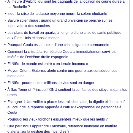
À l’heure d’Airbnb, qui sont les gagnants de la location de courte durée à
La Rochelle ?
Inde : la crise de la classe moyenne nourrit la colère étudiante
Bavure scientifique : quand un grand physicien se penche sur les
« pouvoirs » des sourciers
Les plans de travail en quartz, à l’origine d’une crise de santé publique
aux États-Unis et dans le monde
Pourquoi Ceuta est au cœur d’une crise migratoire permanente
Comment la crise à la frontière de Ceuta a immédiatement servi les
intérêts de l’extrême droite espagnole
El Niño : le monde est entré « en terrain inconnu »
Moyen-Orient : Guterres alerte contre une guerre aux conséquences
mondiales
El Niño : pourquoi des millions de vies sont en danger
À Sao Tomé-et-Principe, l’ONU soutient la confiance des citoyens dans les
urnes
Espagne. Il faut veiller à placer les droits humains, la dignité et l’humanité
au cœur de la réponse apportée à l’afflux exceptionnel de personnes à
Ceuta
Pourquoi les vieux torchons essuient-ils mieux que les neufs ?
Que peut nous apprendre l’Australie, référence mondiale en matière
d’alerte, sur la gestion des incendies ?