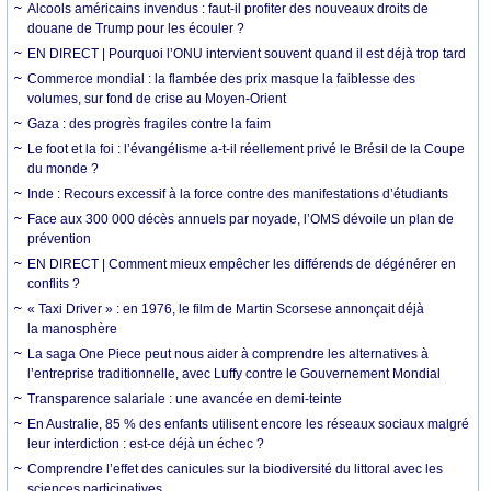
Alcools américains invendus : faut-il profiter des nouveaux droits de
douane de Trump pour les écouler ?
EN DIRECT | Pourquoi l’ONU intervient souvent quand il est déjà trop tard
Commerce mondial : la flambée des prix masque la faiblesse des
volumes, sur fond de crise au Moyen-Orient
Gaza : des progrès fragiles contre la faim
Le foot et la foi : l’évangélisme a-t-il réellement privé le Brésil de la Coupe
du monde ?
Inde : Recours excessif à la force contre des manifestations d’étudiants
Face aux 300 000 décès annuels par noyade, l’OMS dévoile un plan de
prévention
EN DIRECT | Comment mieux empêcher les différends de dégénérer en
conflits ?
« Taxi Driver » : en 1976, le film de Martin Scorsese annonçait déjà
la manosphère
La saga One Piece peut nous aider à comprendre les alternatives à
l’entreprise traditionnelle, avec Luffy contre le Gouvernement Mondial
Transparence salariale : une avancée en demi-teinte
En Australie, 85 % des enfants utilisent encore les réseaux sociaux malgré
leur interdiction : est-ce déjà un échec ?
Comprendre l’effet des canicules sur la biodiversité du littoral avec les
sciences participatives