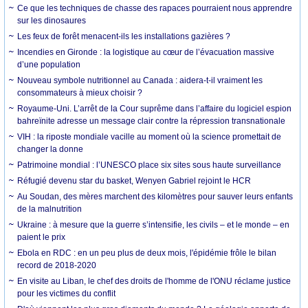
Ce que les techniques de chasse des rapaces pourraient nous apprendre
sur les dinosaures
Les feux de forêt menacent-ils les installations gazières ?
Incendies en Gironde : la logistique au cœur de l’évacuation massive
d’une population
Nouveau symbole nutritionnel au Canada : aidera-t-il vraiment les
consommateurs à mieux choisir ?
Royaume-Uni. L’arrêt de la Cour suprême dans l’affaire du logiciel espion
bahreïnite adresse un message clair contre la répression transnationale
VIH : la riposte mondiale vacille au moment où la science promettait de
changer la donne
Patrimoine mondial : l’UNESCO place six sites sous haute surveillance
Réfugié devenu star du basket, Wenyen Gabriel rejoint le HCR
Au Soudan, des mères marchent des kilomètres pour sauver leurs enfants
de la malnutrition
Ukraine : à mesure que la guerre s’intensifie, les civils – et le monde – en
paient le prix
Ebola en RDC : en un peu plus de deux mois, l'épidémie frôle le bilan
record de 2018-2020
En visite au Liban, le chef des droits de l'homme de l'ONU réclame justice
pour les victimes du conflit