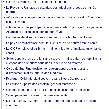
Coupe du Monde 2026 : le football a-t-il gagné ?
Le Royaume-Uni face au scandale des adoptions forcées de l’après-
guerre
Arêtes de poisson, quarantaine et vaccination : les armes des Aborigènes
contre la variole
« Je ne peux plus participer à cette mascarade » : pourquoi des guides en
Antarctique quittent le métier de leurs rêves
Ce que les dératiseurs nous apprennent sur le bonheur au travail
Le prix du bœuf explose aux États-Unis et le pire pourrait être à venir
Le CICR en Libye et au Tchad : maintenir les liens familiaux au temps du
conflit
Syrie. L’application de la loi sur la cybercriminalité datant de l’ère Bachar
el Assad doit être suspendue dans l’attente de sa réforme
Corée du Sud. Une décision rendue en appel dans une affaire
d’avortement met au jour un vide juridique
Pourquoi l’ONU intervient souvent quand il est déjà trop tard
La course au poste de Secrétaire général s'intensifie
Commerce mondial : les prix flambent, les échanges ralentissent
Syrie : parmi les disparus, quelques survivants
Détroit d'Ormuz : Guterres appelle à stopper une escalade « hors de
contrôle »