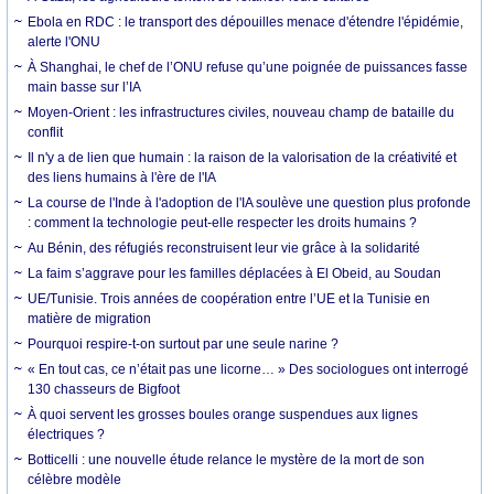
Ebola en RDC : le transport des dépouilles menace d'étendre l'épidémie,
alerte l'ONU
À Shanghai, le chef de l’ONU refuse qu’une poignée de puissances fasse
main basse sur l’IA
Moyen-Orient : les infrastructures civiles, nouveau champ de bataille du
conflit
Il n'y a de lien que humain : la raison de la valorisation de la créativité et
des liens humains à l'ère de l'IA
La course de l'Inde à l'adoption de l'IA soulève une question plus profonde
: comment la technologie peut-elle respecter les droits humains ?
Au Bénin, des réfugiés reconstruisent leur vie grâce à la solidarité
La faim s’aggrave pour les familles déplacées à El Obeid, au Soudan
UE/Tunisie. Trois années de coopération entre l’UE et la Tunisie en
matière de migration
Pourquoi respire-t-on surtout par une seule narine ?
« En tout cas, ce n’était pas une licorne… » Des sociologues ont interrogé
130 chasseurs de Bigfoot
À quoi servent les grosses boules orange suspendues aux lignes
électriques ?
Botticelli : une nouvelle étude relance le mystère de la mort de son
célèbre modèle