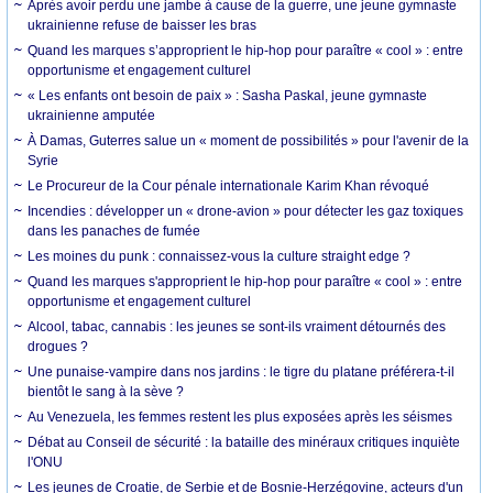
Après avoir perdu une jambe à cause de la guerre, une jeune gymnaste
ukrainienne refuse de baisser les bras
Quand les marques s’approprient le hip-hop pour paraître « cool » : entre
opportunisme et engagement culturel
« Les enfants ont besoin de paix » : Sasha Paskal, jeune gymnaste
ukrainienne amputée
À Damas, Guterres salue un « moment de possibilités » pour l'avenir de la
Syrie
Le Procureur de la Cour pénale internationale Karim Khan révoqué
Incendies : développer un « drone-avion » pour détecter les gaz toxiques
dans les panaches de fumée
Les moines du punk : connaissez-vous la culture straight edge ?
Quand les marques s'approprient le hip-hop pour paraître « cool » : entre
opportunisme et engagement culturel
Alcool, tabac, cannabis : les jeunes se sont-ils vraiment détournés des
drogues ?
Une punaise-vampire dans nos jardins : le tigre du platane préférera-t-il
bientôt le sang à la sève ?
Au Venezuela, les femmes restent les plus exposées après les séismes
Débat au Conseil de sécurité : la bataille des minéraux critiques inquiète
l'ONU
Les jeunes de Croatie, de Serbie et de Bosnie-Herzégovine, acteurs d'un