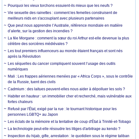
Pourquoi les vieux torchons essuient-ils mieux que les neufs ?
Vie sexuelle des rainettes : comment les femelles construisent de
meilleurs nids en s'accouplant avec plusieurs partenaires
Que peut nous apprendre l’Australie, référence mondiale en matière
d’alerte, sur la gestion des incendies ?
La fée Morgane : comment la sœur du roi Arthur est-elle devenue la plus
célèbre des sorcières médiévales ?
Les tout premiers influenceurs au monde étaient français et sont nés
après la Révolution
Les séquelles du cancer compliquent souvent l’usage des outils
numériques
Mali : Les frappes aériennes menées par « Africa Corps », sous le contrôle
de la Russie, tuent des civils
Cadmium : des laitues peuvent-elles nous aider à dépolluer les sols ?
Habiter en hauteur : un immobilier cher et recherché, mais vulnérable aux
fortes chaleurs
Refusé par l'État, exigé par la rue : le tournant historique pour les
personnes LGBTQ+ au Japon
Les éclats de la mémoire et la tentative de coup d'État à Trinité-et-Tobago
La technologie peut-elle résoudre les litiges d'arbitrage au kendo ?
Inspection du hijab, gifle, arrestation : le quotidien sous le régime taliban