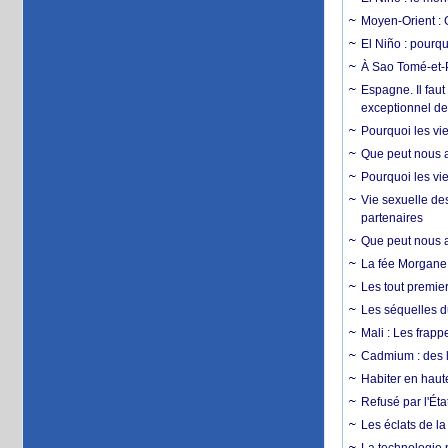
Moyen-Orient : 
El Niño : pourqu
À Sao Tomé-et-P
Espagne. Il faut
exceptionnel d
Pourquoi les vie
Que peut nous ap
Pourquoi les vie
Vie sexuelle des
partenaires
Que peut nous ap
La fée Morgane 
Les tout premier
Les séquelles d
Mali : Les frapp
Cadmium : des l
Habiter en haute
Refusé par l'Éta
Les éclats de la