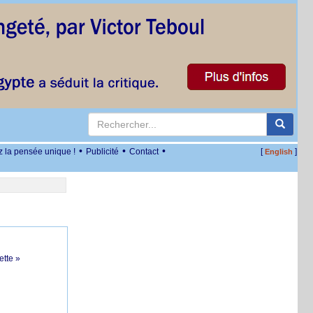
•
•
•
z la pensée unique !
Publicité
Contact
[
]
English
ette »