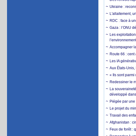
Ukraine : reconst
L'allaitement, u
RDC : face à une
Gaza : l’ONU dé
Les exploitation
l’environnemen
Accompagner la f
Route 66 : cent 
Les IA générativ
Aux États-Unis, 
« Ils sont parm
Redessiner le m
La souveraineté 
développé dans 
Piégée par une 
Le projet du min
Travail des enfa
Afghanistan : cin
Feux de forêt : 