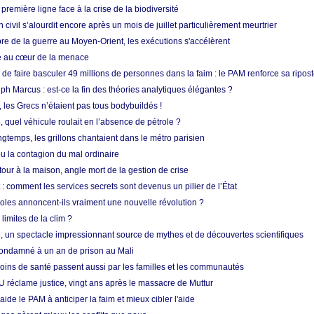
 première ligne face à la crise de la biodiversité
n civil s’alourdit encore après un mois de juillet particulièrement meurtrier
bre de la guerre au Moyen-Orient, les exécutions s'accélèrent
ue au cœur de la menace
e faire basculer 49 millions de personnes dans la faim : le PAM renforce sa ripos
h Marcus : est-ce la fin des théories analytiques élégantes ?
, les Grecs n’étaient pas tous bodybuildés !
 quel véhicule roulait en l’absence de pétrole ?
longtemps, les grillons chantaient dans le métro parisien
 la contagion du mal ordinaire
etour à la maison, angle mort de la gestion de crise
 comment les services secrets sont devenus un pilier de l’État
coles annoncent-ils vraiment une nouvelle révolution ?
limites de la clim ?
re, un spectacle impressionnant source de mythes et de découvertes scientifiques
condamné à un an de prison au Mali
soins de santé passent aussi par les familles et les communautés
U réclame justice, vingt ans après le massacre de Muttur
aide le PAM à anticiper la faim et mieux cibler l'aide