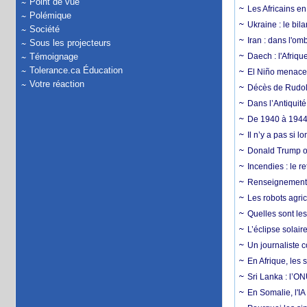
Point de vue
Les Africains en
Polémique
Ukraine : le bila
Société
Iran : dans l'om
Sous les projecteurs
Témoignage
Daech : l'Afriq
Tolerance.ca Éducation
El Niño menace d
Votre réaction
Décès de Rudolp
Dans l’Antiquité
De 1940 à 1944,
Il n’y a pas si 
Donald Trump ou
Incendies : le r
Renseignement :
Les robots agri
Quelles sont les 
L’éclipse solai
Un journaliste 
En Afrique, les 
Sri Lanka : l’ON
En Somalie, l'IA 