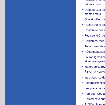
Demandez à un 
mêmes mots
Demandez à un 
mêmes mots
Que signifient l
Retour sur le p
Construire des c
Feux de forêt : 
Canicules, mégaf
Tuvalu veut dev
Réglementation c
La transgression
et femmes guerr
Majorque se révo
À l’heure d’Airb
Inde : la crise 
Bavure scientif
Les plans de tra
Pourquoi Ceuta 
Comment la crise
El Niño : le mon