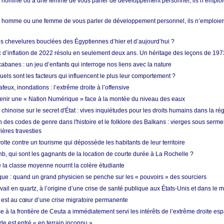
homme ou à une femme de vous parler de développement personnel, ils n’emploie
homme ou une femme de vous parler de développement personnel, ils n’emploiero
es chevelures bouclées des Égyptiennes d’hier et d’aujourd’hui ?
ic d’inflation de 2022 résolu en seulement deux ans. Un héritage des leçons de 197
abanes : un jeu d’enfants qui interroge nos liens avec la nature
quels sont les facteurs qui influencent le plus leur comportement ?
eux, inondations : l’extrême droite à l’offensive
enir une « Nation Numérique » face à la montée du niveau des eaux
hinoise sur le secret d'État : vives inquiétudes pour les droits humains dans la r
 des codes de genre dans l'histoire et le folklore des Balkans : vierges sous serment
ières travesties
lte contre un tourisme qui dépossède les habitants de leur territoire
nb, qui sont les gagnants de la location de courte durée à La Rochelle ?
de la classe moyenne nourrit la colère étudiante
ique : quand un grand physicien se penche sur les « pouvoirs » des sourciers
vail en quartz, à l’origine d’une crise de santé publique aux États-Unis et dans le
est au cœur d’une crise migratoire permanente
 à la frontière de Ceuta a immédiatement servi les intérêts de l’extrême droite es
de est entré « en terrain inconnu »