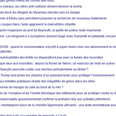
nges gèrent mieux les conflits que nous
s oiseaux, les vitres anti-collision doivent devenir la norme
envoi forcé de réfugiés du Myanmar met des vies en danger
mie d’Ebola sans précédent propulse la recherche de nouveaux traitements
s coupes dans l’aide aggravent la malnutrition infantile
après l'explosion du port de Beyrouth, la quête de justice reste inachevée
e. Les dirigeant·e·s européens doivent réagir avec humanité et solidarité concerna
 SVOD : quand le consommateur est prêt à payer moins cher son abonnement en 
ublicités
vulnérabilités des forêts ne disparaîtront pas avec la fumée des incendies
tique face aux incendies : depuis la Rome de Néron, un exercice de mise en scène 
 Seleção peut-elle coûter une élection présidentielle au Brésil ?
 Trump veut priver les citoyens d’un puissant levier pour protéger l’environnement
ux toilettes publiques révèle des inégalités de genre dans les villes
 envie de manger du salé au bord de la mer ?
ôle de l’isolation et de l’inertie thermique des bâtiments pour se protéger contre la 
esponsable gouvernemental confirme la pollution liée aux activités pétrolières
 champignon tueur de la chenille légionnaire africaine : une piste prometteuse pou
des font suite aux arrivées de migrants à Ceuta