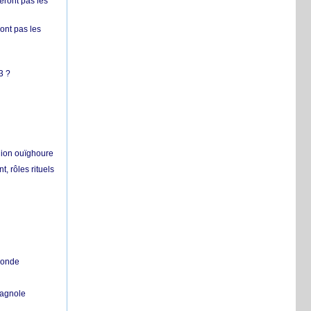
ront pas les
nt pas les
3 ?
égion ouïghoure
, rôles rituels
 monde
pagnole