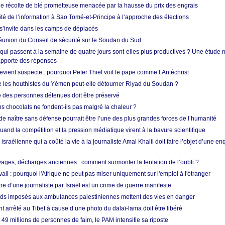
ne récolte de blé prometteuse menacée par la hausse du prix des engrais
rité de l’information à Sao Tomé-et-Principe à l’approche des élections
’invite dans les camps de déplacés
union du Conseil de sécurité sur le Soudan du Sud
 qui passent à la semaine de quatre jours sont-elles plus productives ? Une étude
apporte des réponses
vient suspecte : pourquoi Peter Thiel voit le pape comme l’Antéchrist
e les houthistes du Yémen peut-elle détourner Riyad du Soudan ?
e des personnes détenues doit être préservé
s chocolats ne fondent-ils pas malgré la chaleur ?
 de naître sans défense pourrait être l’une des plus grandes forces de l’humanité
quand la compétition et la pression médiatique virent à la bavure scientifique
 israélienne qui a coûté la vie à la journaliste Amal Khalil doit faire l’objet d’une e
ges, décharges anciennes : comment surmonter la tentation de l’oubli ?
vail : pourquoi l'Afrique ne peut pas miser uniquement sur l'emploi à l'étranger
re d’une journaliste par Israël est un crime de guerre manifeste
tards imposés aux ambulances palestiniennes mettent des vies en danger
nt arrêté au Tibet à cause d’une photo du dalaï-lama doit être libéré
49 millions de personnes de faim, le PAM intensifie sa riposte