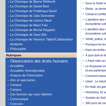
La Chronique de Bjarne Melkevik
Sous le Soleil n
La Chronique de Daniel Baril
Ebola : au terme
La Chronique de Frédérique David
Climat et conflit
La Chronique de Julie Dumontier
L’abolition des
La Chronique de Léonce Naud
écosystème cult
La Chronique de Masri Feki
L’abolition des 
La Chronique de Michel Rogalski
écosystème cult
La Chronique de Sami Bibi
Vérité, justice, 
La chronique de Véronick Talbot/Collaboration
étudiante
Pourquoi les bo
Philosophie
Dans les forêts 
Rubriques
À quoi doit-on f
Observatoire des droits humains
« Faire roter sa
Actualités
Le Royaume-Uni, 
Actualités Internationales
et ses partenai
Analyse de l'information
Comment mieux él
Arts et spectacles
Liban : Le meurt
Campus
En Haïti, les ga
Campus
Hiroshima, 81 an
Ces lectures qui nous habitent
Soudan du Sud :
Communiqué
300 jours de ce
Concours