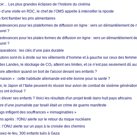
oir… Les plus grandes éclipses de l’histoire du cinéma
 d’une visite en RDC, le chef de l’OMS appelle à intensifier la riposte
s font flamber les prix alimentaires
 redevances pour les plateformes de diffusion en ligne : vers un démantèlement de 
urel ?
redevances pour les plates-formes de diffusion en ligne : vers un démantèlement de
urel ?
réparations : les clés d’une paix durable
utons sont-ils à droite sur les vêtements d’homme et à gauche sur ceux des femme
des Landes, le stockage de CO₂ atteint ses limites, et ce n’est pas seulement dû au
aire attention quand on boit de l'alcool devant ses enfants ?
 maison » : cette habitude allemande est-elle bonne pour la santé ?
le Japon et l’Italie peuvent-ils réussir leur avion de combat de sixième génération
res ont échoué ?
ever ses enfants ? Voici les résultats d'un projet testé dans huit pays africains
re d’une journaliste par Israël était un crime de guerre manifeste
ngs infligent des souffrances « inimaginables »
s après : l'ONU alerte sur le retour du risque nucléaire
 l’ONU alerte sur un pays à la croisée des chemins
ssez-le-feu, 300 enfants tués à Gaza