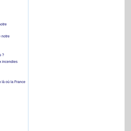
notre
 notre
s ?
x incendies
 là où la France