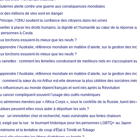
Guterres alerte contre une guerre aux conséquences mondiales
oi des millions de vies sont en danger
rincipe, l’ONU soutient la confiance des citoyens dans les urnes
 veiller à placer les droits humains, la dignité et l’humanité au cœur de la réponse a
e personnes à Ceuta
ux torchons essuient-ils mieux que les neufs ?
prendre l’Australie, référence mondiale en matière d’alerte, sur la gestion des in
ux torchons essuient-ils mieux que les neufs ?
 rainettes : comment les femelles construisent de meilleurs nids en s'accouplant a
prendre l’Australie, référence mondiale en matière d’alerte, sur la gestion des in
: comment la sœur du roi Arthur est-elle devenue la plus célèbre des sorcières mé
s influenceurs au monde étaient français et sont nés après la Révolution
u cancer compliquent souvent l’usage des outils numériques
es aériennes menées par « Africa Corps », sous le contrôle de la Russie, tuent des c
aitues peuvent-elles nous aider à dépolluer les sols ?
ur : un immobilier cher et recherché, mais vulnérable aux fortes chaleurs
t, exigé par la rue : le tournant historique pour les personnes LGBTQ+ au Japon
 mémoire et la tentative de coup d'État à Trinité-et-Tobago