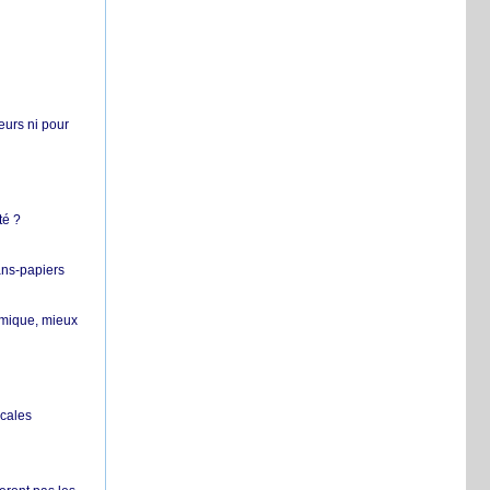
teurs ni pour
té ?
ans-papiers
ermique, mieux
ocales