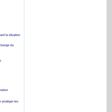
nt la situation
échange du
?
chaleur
r protéger les