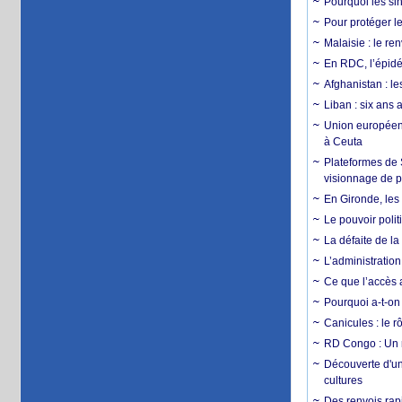
Pourquoi les si
Pour protéger le
Malaisie : le r
En RDC, l’épidé
Afghanistan : le
Liban : six ans 
Union européenn
à Ceuta
Plateformes de
visionnage de p
En Gironde, les 
Le pouvoir poli
La défaite de la
L’administration
Ce que l’accès a
Pourquoi a-t-on
Canicules : le r
RD Congo : Un r
Découverte d'un
cultures
Des renvois rapi