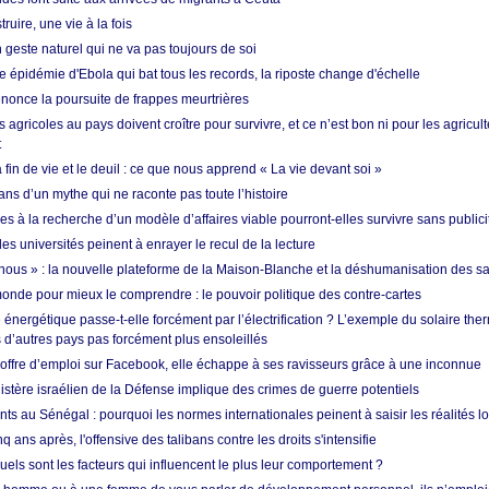
ruire, une vie à la fois
n geste naturel qui ne va pas toujours de soi
 épidémie d'Ebola qui bat tous les records, la riposte change d'échelle
nonce la poursuite de frappes meurtrières
s agricoles au pays doivent croître pour survivre, et ce n’est bon ni pour les agricul
t
in de vie et le deuil : ce que nous apprend « La vie devant soi »
ans d’un mythe qui ne raconte pas toute l’histoire
es à la recherche d’un modèle d’affaires viable pourront-elles survivre sans publici
les universités peinent à enrayer le recul de la lecture
i nous » : la nouvelle plateforme de la Maison-Blanche et la déshumanisation des s
onde pour mieux le comprendre : le pouvoir politique des contre-cartes
énergétique passe-t-elle forcément par l’électrification ? L’exemple du solaire th
d’autres pays pas forcément plus ensoleillés
offre d’emploi sur Facebook, elle échappe à ses ravisseurs grâce à une inconnue
istère israélien de la Défense implique des crimes de guerre potentiels
nts au Sénégal : pourquoi les normes internationales peinent à saisir les réalités l
q ans après, l'offensive des talibans contre les droits s'intensifie
quels sont les facteurs qui influencent le plus leur comportement ?