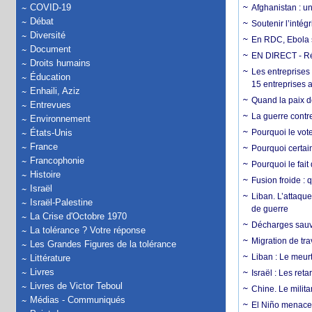
COVID-19
Afghanistan : u
Débat
Soutenir l’intég
Diversité
En RDC, Ebola s
Document
EN DIRECT - Ré
Droits humains
Les entreprises
Éducation
15 entreprises 
Enhaili, Aziz
Quand la paix de
Entrevues
La guerre contr
Environnement
États-Unis
Pourquoi le vot
France
Pourquoi certain
Francophonie
Pourquoi le fait
Histoire
Fusion froide : 
Israël
Liban. L’attaque
Israël-Palestine
de guerre
La Crise d'Octobre 1970
Décharges sauva
La tolérance ? Votre réponse
Migration de tra
Les Grandes Figures de la tolérance
Liban : Le meurt
Littérature
Livres
Israël : Les re
Livres de Victor Teboul
Chine. Le milita
Médias - Communiqués
El Niño menace 