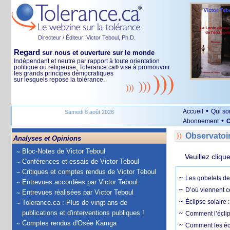
Directeur / Éditeur: Victor Teboul, Ph.D.
Regard
sur nous et ouverture sur le monde
Indépendant et neutre par rapport à toute orientation
politique ou religieuse, Tolerance.ca
vise à promouvoir
®
les grands principes démocratiques
sur lesquels repose la tolérance.
•
Accueil
Qui s
Samedi 8 août 2026
•
Abonnement
O
Observatoi
Analyses et Opinions
Bloc-Notes de Victor Teboul
Veuillez cliqu
Conférences et essais de Victor Teboul
Critiques et comptes rendus de Victor Teboul
Les gobelets de 
Entrevues accordées par Victor Teboul
D’où viennent c
Entrevues réalisées par Victor Teboul
Éclipse solaire :
Tolerance.ca : Plus de vingt ans de
publications et d'interventions publiques !
Comment l’éclips
Comptes rendus d'Osée Kamga
Comment les écl