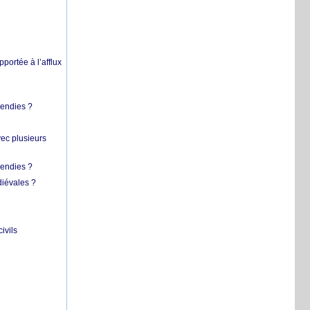
pportée à l’afflux
cendies ?
vec plusieurs
cendies ?
diévales ?
ivils