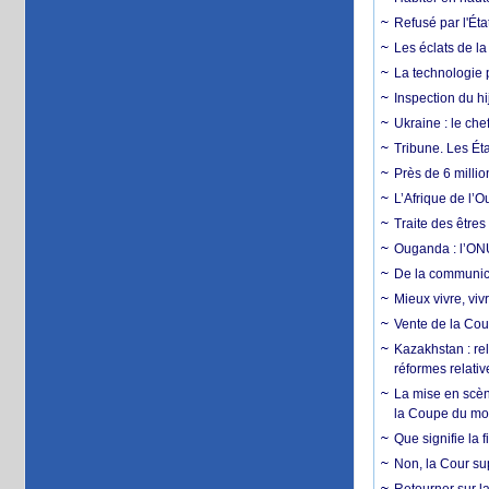
Refusé par l'Éta
Les éclats de la
La technologie p
Inspection du hij
Ukraine : le ch
Tribune. Les Éta
Près de 6 milli
L’Afrique de l’
Traite des êtres
Ouganda : l’ONU
De la communica
Mieux vivre, viv
Vente de la Coup
Kazakhstan : rel
réformes relativ
La mise en scène
la Coupe du m
Que signifie la 
Non, la Cour sup