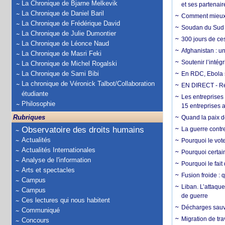
La Chronique de Bjarne Melkevik
et ses partenai
La Chronique de Daniel Baril
Comment mieux él
La Chronique de Frédérique David
Soudan du Sud :
La Chronique de Julie Dumontier
300 jours de ce
La Chronique de Léonce Naud
Afghanistan : u
La Chronique de Masri Feki
Soutenir l’intég
La Chronique de Michel Rogalski
La Chronique de Sami Bibi
En RDC, Ebola s
La chronique de Véronick Talbot/Collaboration
EN DIRECT - Ré
étudiante
Les entreprises
Philosophie
15 entreprises 
Rubriques
Quand la paix de
Observatoire des droits humains
La guerre contr
Actualités
Pourquoi le vot
Actualités Internationales
Pourquoi certain
Analyse de l'information
Pourquoi le fait
Arts et spectacles
Fusion froide : 
Campus
Liban. L’attaque
Campus
de guerre
Ces lectures qui nous habitent
Décharges sauva
Communiqué
Migration de tra
Concours