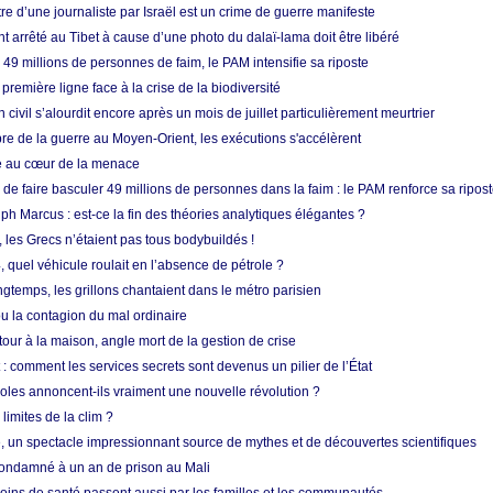
re d’une journaliste par Israël est un crime de guerre manifeste
nt arrêté au Tibet à cause d’une photo du dalaï-lama doit être libéré
49 millions de personnes de faim, le PAM intensifie sa riposte
 première ligne face à la crise de la biodiversité
n civil s’alourdit encore après un mois de juillet particulièrement meurtrier
bre de la guerre au Moyen-Orient, les exécutions s'accélèrent
ue au cœur de la menace
e faire basculer 49 millions de personnes dans la faim : le PAM renforce sa ripos
h Marcus : est-ce la fin des théories analytiques élégantes ?
, les Grecs n’étaient pas tous bodybuildés !
 quel véhicule roulait en l’absence de pétrole ?
longtemps, les grillons chantaient dans le métro parisien
 la contagion du mal ordinaire
etour à la maison, angle mort de la gestion de crise
 comment les services secrets sont devenus un pilier de l’État
coles annoncent-ils vraiment une nouvelle révolution ?
limites de la clim ?
re, un spectacle impressionnant source de mythes et de découvertes scientifiques
condamné à un an de prison au Mali