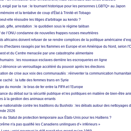
t, exigé par la rue : le tournant historique pour les personnes LGBTQ+ au Japon
 mémoire et la tentative de coup d'État à Trinité-et-Tobago
eut-elle résoudre les litiges d'arbitrage au kendo ?
ab, gifle, arrestation : le quotidien sous le régime taliban
ef de l’ONU condamne de nouvelles frappes russes meurtrières
ts africains doivent refuser de se rendre complices de la politique américaine d’ex
ons d'hectares ravagés par les flammes en Europe et en Amérique du Nord, selon l
Ouest et du Centre menacée par une catastrophe alimentaire
 humains : les nouveaux esclaves derrière les escroqueries en ligne
 dénonce un verrouillage accéléré du pouvoir après les élections
tion de crise aux voix des communautés : réinventer la communication humanitai
re caché : la lutte des femmes trans en Syrie
e du monde : le bras de fer entre la FIFA et l’Europe
ance du débat sur la sécurité publique et les politiques en matière de bien-être ani
es à la gestion des animaux errants
 nationaliste contre les traditions du Bushido : les débats autour des nettoyages
onde 2026
fin du Statut de protection temporaire aux États-Unis pour les Haïtiens ?
rême n'a pas qualifié les Canadiens unilingues d'« inférieurs »