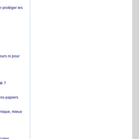
r protéger les
teurs ni pour
té ?
ans-papiers
ermique, mieux
ocales