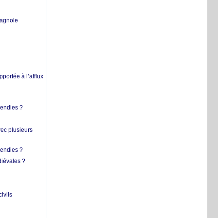
pagnole
pportée à l’afflux
cendies ?
vec plusieurs
cendies ?
diévales ?
ivils