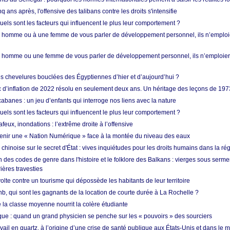
q ans après, l'offensive des talibans contre les droits s'intensifie
quels sont les facteurs qui influencent le plus leur comportement ?
homme ou à une femme de vous parler de développement personnel, ils n’emploie
homme ou une femme de vous parler de développement personnel, ils n’emploiero
es chevelures bouclées des Égyptiennes d’hier et d’aujourd’hui ?
ic d’inflation de 2022 résolu en seulement deux ans. Un héritage des leçons de 197
abanes : un jeu d’enfants qui interroge nos liens avec la nature
quels sont les facteurs qui influencent le plus leur comportement ?
eux, inondations : l’extrême droite à l’offensive
enir une « Nation Numérique » face à la montée du niveau des eaux
hinoise sur le secret d'État : vives inquiétudes pour les droits humains dans la r
 des codes de genre dans l'histoire et le folklore des Balkans : vierges sous serment
ières travesties
lte contre un tourisme qui dépossède les habitants de leur territoire
nb, qui sont les gagnants de la location de courte durée à La Rochelle ?
de la classe moyenne nourrit la colère étudiante
ique : quand un grand physicien se penche sur les « pouvoirs » des sourciers
vail en quartz, à l’origine d’une crise de santé publique aux États-Unis et dans le