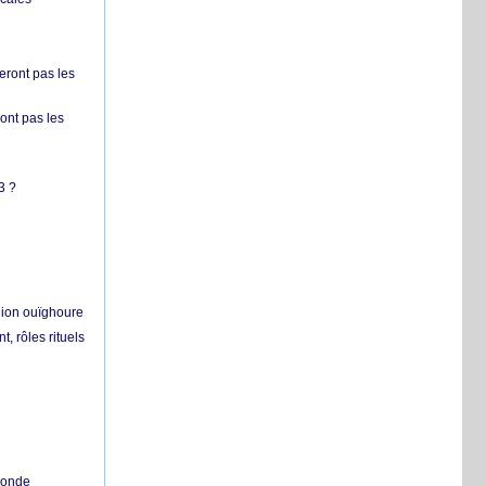
ront pas les
nt pas les
3 ?
égion ouïghoure
, rôles rituels
 monde