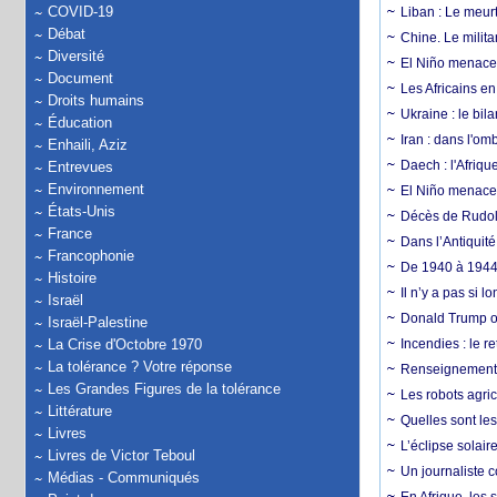
COVID-19
Liban : Le meurt
Débat
Chine. Le milita
Diversité
El Niño menace 
Document
Les Africains en
Droits humains
Ukraine : le bila
Éducation
Iran : dans l'om
Enhaili, Aziz
Daech : l'Afriq
Entrevues
Environnement
El Niño menace d
États-Unis
Décès de Rudolp
France
Dans l’Antiquité
Francophonie
De 1940 à 1944,
Histoire
Il n’y a pas si 
Israël
Donald Trump ou
Israël-Palestine
La Crise d'Octobre 1970
Incendies : le r
La tolérance ? Votre réponse
Renseignement :
Les Grandes Figures de la tolérance
Les robots agri
Littérature
Quelles sont les 
Livres
L’éclipse solai
Livres de Victor Teboul
Un journaliste 
Médias - Communiqués