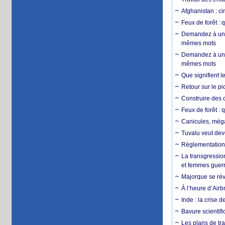
Afghanistan : cin
Feux de forêt : 
Demandez à un 
mêmes mots
Demandez à un 
mêmes mots
Que signifient l
Retour sur le p
Construire des c
Feux de forêt : 
Canicules, mégaf
Tuvalu veut dev
Réglementation c
La transgression
et femmes guerr
Majorque se révo
À l’heure d’Airb
Inde : la crise 
Bavure scientif
Les plans de tra