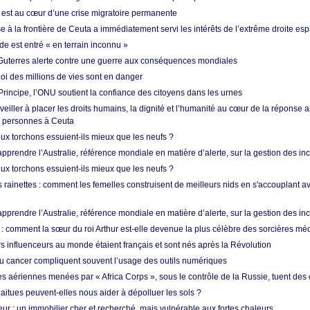
est au cœur d’une crise migratoire permanente
 à la frontière de Ceuta a immédiatement servi les intérêts de l’extrême droite es
de est entré « en terrain inconnu »
Guterres alerte contre une guerre aux conséquences mondiales
oi des millions de vies sont en danger
rincipe, l’ONU soutient la confiance des citoyens dans les urnes
 veiller à placer les droits humains, la dignité et l’humanité au cœur de la réponse a
e personnes à Ceuta
ux torchons essuient-ils mieux que les neufs ?
prendre l’Australie, référence mondiale en matière d’alerte, sur la gestion des in
ux torchons essuient-ils mieux que les neufs ?
 rainettes : comment les femelles construisent de meilleurs nids en s'accouplant a
prendre l’Australie, référence mondiale en matière d’alerte, sur la gestion des in
: comment la sœur du roi Arthur est-elle devenue la plus célèbre des sorcières mé
s influenceurs au monde étaient français et sont nés après la Révolution
u cancer compliquent souvent l’usage des outils numériques
es aériennes menées par « Africa Corps », sous le contrôle de la Russie, tuent des c
aitues peuvent-elles nous aider à dépolluer les sols ?
ur : un immobilier cher et recherché, mais vulnérable aux fortes chaleurs