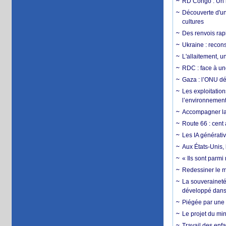
RD Congo : Un r
Découverte d'un
cultures
Des renvois rapi
Ukraine : reconst
L'allaitement, u
RDC : face à une
Gaza : l’ONU dé
Les exploitation
l’environnemen
Accompagner la f
Route 66 : cent 
Les IA générativ
Aux États-Unis, 
« Ils sont parm
Redessiner le m
La souveraineté 
développé dans 
Piégée par une 
Le projet du min
Travail des enfa