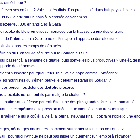
res ont échoué ?
ever ses enfants ? Voici les résultats d'un projet testé dans huit pays africains
 l’ONU alerte sur un pays à la croisée des chemins
ssez-le-feu, 300 enfants tués à Gaza
ne récolte de blé prometteuse menacée par la hausse du prix des engrais
rité de l’information à Sao Tomé-et-Principe à l’approche des élections
’invite dans les camps de déplacés
union du Conseil de sécurité sur le Soudan du Sud
 qui passent à la semaine de quatre jours sont-elles plus productives ? Une étude
apporte des réponses
vient suspecte : pourquoi Peter Thiel voit le pape comme l’Antéchrist
e les houthistes du Yémen peut-elle détourner Riyad du Soudan ?
e des personnes détenues doit être préservé
s chocolats ne fondent-ils pas malgré la chaleur ?
 de naître sans défense pourrait être l’une des plus grandes forces de l’humanité
quand la compétition et la pression médiatique virent à la bavure scientifique
 israélienne qui a coûté la vie à la journaliste Amal Khalil doit faire l’objet d’une e
ges, décharges anciennes : comment surmonter la tentation de l’oubli ?
vail : pourquoi l'Afrique ne peut pas miser uniquement sur l'emploi à l'étranger