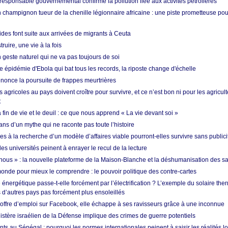
esponsable gouvernemental confirme la pollution liée aux activités pétrolières
 champignon tueur de la chenille légionnaire africaine : une piste prometteuse pou
des font suite aux arrivées de migrants à Ceuta
ruire, une vie à la fois
n geste naturel qui ne va pas toujours de soi
 épidémie d'Ebola qui bat tous les records, la riposte change d'échelle
nonce la poursuite de frappes meurtrières
s agricoles au pays doivent croître pour survivre, et ce n’est bon ni pour les agricul
t
in de vie et le deuil : ce que nous apprend « La vie devant soi »
ans d’un mythe qui ne raconte pas toute l’histoire
es à la recherche d’un modèle d’affaires viable pourront-elles survivre sans publici
les universités peinent à enrayer le recul de la lecture
i nous » : la nouvelle plateforme de la Maison-Blanche et la déshumanisation des s
onde pour mieux le comprendre : le pouvoir politique des contre-cartes
énergétique passe-t-elle forcément par l’électrification ? L’exemple du solaire th
d’autres pays pas forcément plus ensoleillés
offre d’emploi sur Facebook, elle échappe à ses ravisseurs grâce à une inconnue
istère israélien de la Défense implique des crimes de guerre potentiels
nts au Sénégal : pourquoi les normes internationales peinent à saisir les réalités l