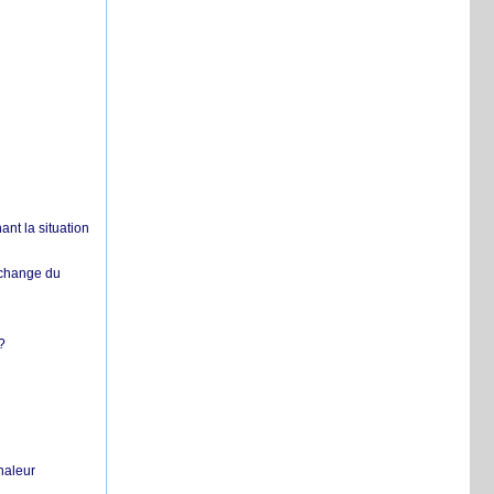
nt la situation
échange du
?
chaleur