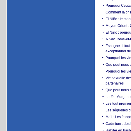
Pourquoi Ceuta 
Comment la crise
El Niño : le mon
Moyen-Orient : 
El Niño : pourqu
À Sao Tomé-et-P
Espagne. Il faut
exceptionnel d
Pourquoi les vie
Que peut nous ap
Pourquoi les vie
Vie sexuelle des
partenaires
Que peut nous ap
La fée Morgane 
Les tout premier
Les séquelles d
Mali : Les frapp
Cadmium : des l
Habiter en haute