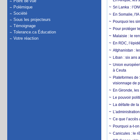
En Afrique, les 
Point de vue
Polémique
Sri Lanka : l’ON
Société
En Somalie, l'IA 
Sous les projecteurs
Pourquoi les si
Témoignage
Pour protéger le
Tolerance.ca Éducation
Malaisie : le r
Votre réaction
En RDC, l’épidé
Afghanistan : le
Liban : six ans 
Union européenn
à Ceuta
Plateformes de
visionnage de p
En Gironde, les 
Le pouvoir poli
La défaite de la
L’administration
Ce que l’accès a
Pourquoi a-t-on
Canicules : le r