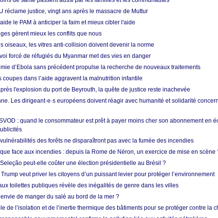
soins de santé passent aussi par les familles et les communautés
U réclame justice, vingt ans après le massacre de Muttur
aide le PAM à anticiper la faim et mieux cibler l'aide
nges gèrent mieux les conflits que nous
s oiseaux, les vitres anti-collision doivent devenir la norme
envoi forcé de réfugiés du Myanmar met des vies en danger
mie d’Ebola sans précédent propulse la recherche de nouveaux traitements
s coupes dans l’aide aggravent la malnutrition infantile
après l'explosion du port de Beyrouth, la quête de justice reste inachevée
e. Les dirigeant·e·s européens doivent réagir avec humanité et solidarité concerna
 SVOD : quand le consommateur est prêt à payer moins cher son abonnement en 
ublicités
vulnérabilités des forêts ne disparaîtront pas avec la fumée des incendies
tique face aux incendies : depuis la Rome de Néron, un exercice de mise en scène 
 Seleção peut-elle coûter une élection présidentielle au Brésil ?
 Trump veut priver les citoyens d’un puissant levier pour protéger l’environnement
ux toilettes publiques révèle des inégalités de genre dans les villes
 envie de manger du salé au bord de la mer ?
ôle de l’isolation et de l’inertie thermique des bâtiments pour se protéger contre la 