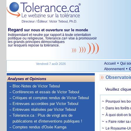
Directeur / Éditeur: Victor Teboul, Ph.D.
Regard
sur nous et ouverture sur le monde
Indépendant et neutre par rapport à toute orientation
politique ou religieuse, Tolerance.ca
vise à promouvoir
®
les grands principes démocratiques
sur lesquels repose la tolérance.
•
Accueil
Qui s
Vendredi 7 août 2026
•
Abonnement
O
Observatoi
Analyses et Opinions
Bloc-Notes de Victor Teboul
Veuillez cliqu
Conférences et essais de Victor Teboul
Critiques et comptes rendus de Victor Teboul
Pourquoi les bo
Entrevues accordées par Victor Teboul
Dans les forêts 
Entrevues réalisées par Victor Teboul
À quoi doit-on f
Tolerance.ca : Plus de vingt ans de
publications et d'interventions publiques !
« Faire roter sa
Comptes rendus d'Osée Kamga
Le Royaume-Uni, 