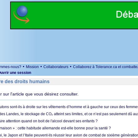
•
•
•
ommes-nous?
Mission
Collaborateurs
Collaborez à Tolerance.ca et combatte
uvrir une session
re des droits humains
er sur l'article que vous désirez consulter.
utons sont-ils à droite sur les vêtements d’homme et à gauche sur ceux des femme
des Landes, le stockage de CO₂ atteint ses limites, et ce n’est pas seulement dû au
aire attention quand on boit de l'alcool devant ses enfants ?
 maison » : cette habitude allemande est-elle bonne pour la santé ?
le Japon et l’Italie peuvent-ils réussir leur avion de combat de sixième génération