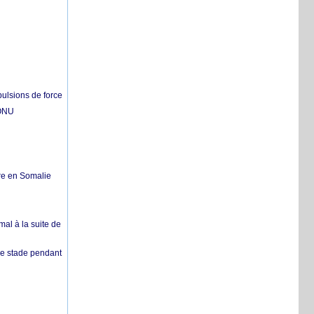
pulsions de force
'ONU
re en Somalie
mal à la suite de
 de stade pendant