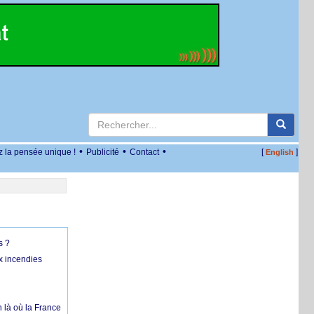
•
•
•
z la pensée unique !
Publicité
Contact
[
]
English
s ?
x incendies
 là où la France