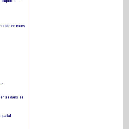
 cupidité des
énocide en cours
ur
sentes dans les
spatial