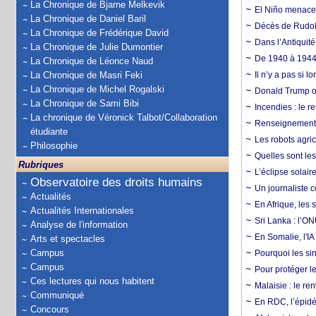
La Chronique de Bjarne Melkevik
El Niño menace d
La Chronique de Daniel Baril
Décès de Rudolp
La Chronique de Frédérique David
Dans l’Antiquité
La Chronique de Julie Dumontier
De 1940 à 1944,
La Chronique de Léonce Naud
La Chronique de Masri Feki
Il n’y a pas si 
La Chronique de Michel Rogalski
Donald Trump ou
La Chronique de Sami Bibi
Incendies : le r
La chronique de Véronick Talbot/Collaboration
Renseignement :
étudiante
Les robots agri
Philosophie
Quelles sont les 
Rubriques
L’éclipse solai
Observatoire des droits humains
Un journaliste 
Actualités
En Afrique, les 
Actualités Internationales
Sri Lanka : l’ON
Analyse de l'information
En Somalie, l'IA 
Arts et spectacles
Campus
Pourquoi les si
Campus
Pour protéger le
Ces lectures qui nous habitent
Malaisie : le r
Communiqué
En RDC, l’épidé
Concours