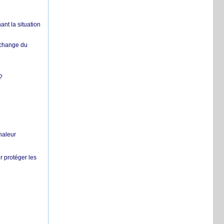
nt la situation
échange du
?
chaleur
r protéger les