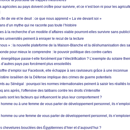
nonce la poursuite de frappes meurtrières
s agricoles au pays doivent croître pour survivre, et ce n’est bon ni pour les agricul
t
in de vie et le deuil : ce que nous apprend « La vie devant soi »
ans d’un mythe qui ne raconte pas toute l’histoire
es à la recherche d’un modèle d’affaires viable pourront-elles survivre sans publici
les universités peinent à enrayer le recul de la lecture
i nous » : la nouvelle plateforme de la Maison-Blanche et la déshumanisation des s
onde pour mieux le comprendre : le pouvoir politique des contre-cartes
énergétique passe-t-elle forcément par l’électrification ? L’exemple du solaire th
d’autres pays pas forcément plus ensoleillés
offre d’emploi sur Facebook, elle échappe à ses ravisseurs grâce à une inconnue
istère israélien de la Défense implique des crimes de guerre potentiels
nts au Sénégal : pourquoi les normes internationales peinent à saisir les réalités l
q ans après, l'offensive des talibans contre les droits s'intensifie
quels sont les facteurs qui influencent le plus leur comportement ?
homme ou à une femme de vous parler de développement personnel, ils n’emploie
homme ou une femme de vous parler de développement personnel, ils n’emploiero
es chevelures bouclées des Égyptiennes d’hier et d’aujourd’hui ?