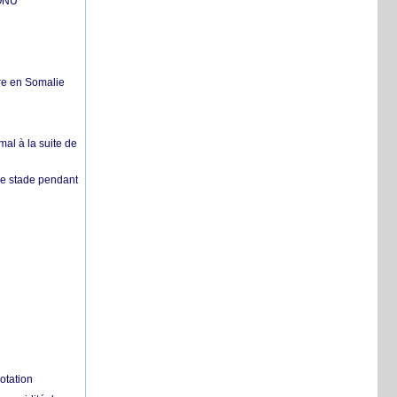
'ONU
re en Somalie
mal à la suite de
 de stade pendant
otation