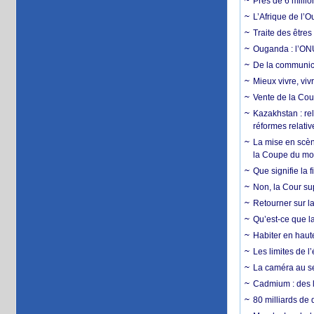
Près de 6 milli
L’Afrique de l’
Traite des êtres
Ouganda : l’ONU
De la communica
Mieux vivre, viv
Vente de la Coup
Kazakhstan : rel
réformes relativ
La mise en scène
la Coupe du m
Que signifie la 
Non, la Cour sup
Retourner sur la
Qu’est-ce que la
Habiter en haute
Les limites de l
La caméra au se
Cadmium : des l
80 milliards de 