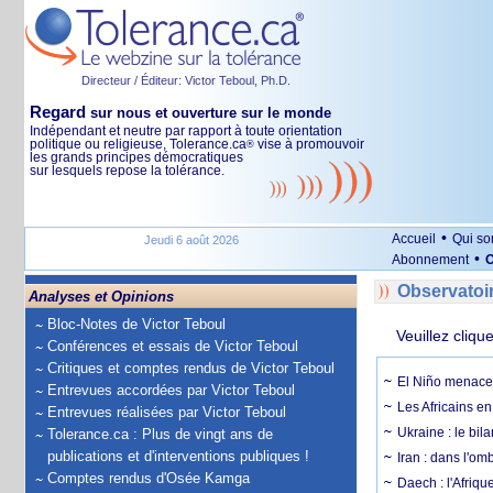
Directeur / Éditeur: Victor Teboul, Ph.D.
Regard
sur nous et ouverture sur le monde
Indépendant et neutre par rapport à toute orientation
politique ou religieuse, Tolerance.ca
vise à promouvoir
®
les grands principes démocratiques
sur lesquels repose la tolérance.
•
Accueil
Qui s
Jeudi 6 août 2026
•
Abonnement
O
Observatoi
Analyses et Opinions
Bloc-Notes de Victor Teboul
Veuillez cliqu
Conférences et essais de Victor Teboul
Critiques et comptes rendus de Victor Teboul
El Niño menace 
Entrevues accordées par Victor Teboul
Les Africains en
Entrevues réalisées par Victor Teboul
Ukraine : le bila
Tolerance.ca : Plus de vingt ans de
publications et d'interventions publiques !
Iran : dans l'om
Comptes rendus d'Osée Kamga
Daech : l'Afriq