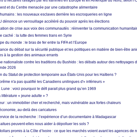
ons d'hectares ravagés par les flammes en Europe et en Amérique du Nord, selon l
Ouest et du Centre menacée par une catastrophe alimentaire
 humains : les nouveaux esclaves derrière les escroqueries en ligne
 dénonce un verrouillage accéléré du pouvoir après les élections
tion de crise aux voix des communautés : réinventer la communication humanitai
re caché : la lutte des femmes trans en Syrie
e du monde : le bras de fer entre la FIFA et l’Europe
ance du débat sur la sécurité publique et les politiques en matière de bien-être ani
es à la gestion des animaux errants
 nationaliste contre les traditions du Bushido : les débats autour des nettoyages
onde 2026
fin du Statut de protection temporaire aux États-Unis pour les Haïtiens ?
rême n'a pas qualifié les Canadiens unilingues d'« inférieurs »
 Lune : voici pourquoi le défi parait plus grand qu’en 1969
 littérature « jeune adulte » ?
ur : un immobilier cher et recherché, mais vulnérable aux fortes chaleurs
’économie, au-delà des caricatures
rvice de la recherche : l’expérience d’un documentaire à Madagascar
aitues peuvent-elles nous aider à dépolluer les sols ?
dollars promis à la Côte d’Ivoire : ce que les marchés voient avant les agences de n