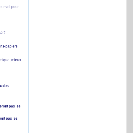
teurs ni pour
té ?
ans-papiers
ermique, mieux
ocales
ront pas les
nt pas les