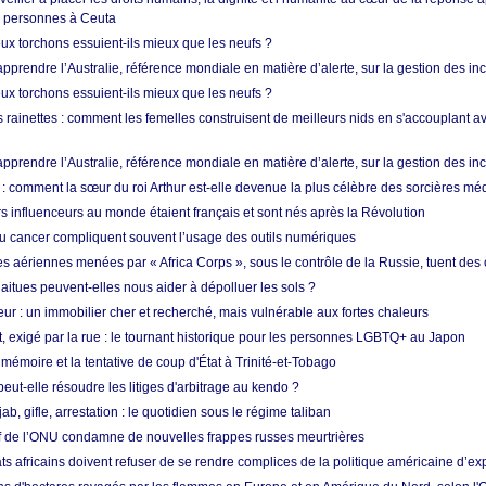
e personnes à Ceuta
ux torchons essuient-ils mieux que les neufs ?
prendre l’Australie, référence mondiale en matière d’alerte, sur la gestion des in
ux torchons essuient-ils mieux que les neufs ?
 rainettes : comment les femelles construisent de meilleurs nids en s'accouplant a
prendre l’Australie, référence mondiale en matière d’alerte, sur la gestion des in
: comment la sœur du roi Arthur est-elle devenue la plus célèbre des sorcières mé
s influenceurs au monde étaient français et sont nés après la Révolution
u cancer compliquent souvent l’usage des outils numériques
es aériennes menées par « Africa Corps », sous le contrôle de la Russie, tuent des c
aitues peuvent-elles nous aider à dépolluer les sols ?
ur : un immobilier cher et recherché, mais vulnérable aux fortes chaleurs
t, exigé par la rue : le tournant historique pour les personnes LGBTQ+ au Japon
 mémoire et la tentative de coup d'État à Trinité-et-Tobago
eut-elle résoudre les litiges d'arbitrage au kendo ?
ab, gifle, arrestation : le quotidien sous le régime taliban
ef de l’ONU condamne de nouvelles frappes russes meurtrières
ts africains doivent refuser de se rendre complices de la politique américaine d’ex