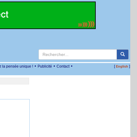
•
•
•
z la pensée unique !
Publicité
Contact
[
]
English