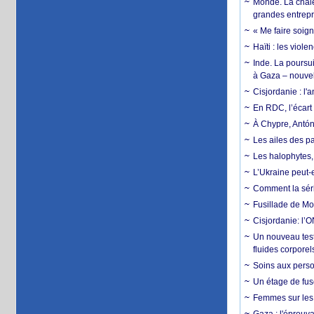
Monde. La chale
grandes entrepri
« Me faire soig
Haïti : les viol
Inde. La poursui
à Gaza – nouve
Cisjordanie : l'
En RDC, l’écart 
À Chypre, Antón
Les ailes des pa
Les halophytes, 
L’Ukraine peut-e
Comment la séri
Fusillade de Mon
Cisjordanie: l’O
Un nouveau test
fluides corporel
Soins aux perso
Un étage de fus
Femmes sur les 