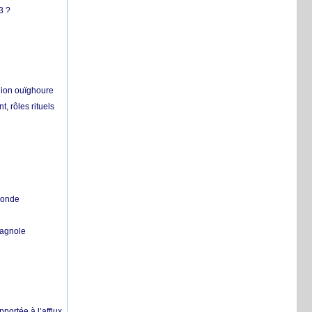
3 ?
égion ouïghoure
, rôles rituels
 monde
pagnole
pportée à l’afflux