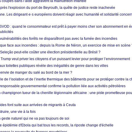
s coupes dans l’aide aggravent la malnutrition infantile
après l'explosion du port de Beyrouth, la quête de justice reste inachevée
e. Les dirigeant·e·s européens doivent réagir avec humanité et solidarité concerna
 SVOD : quand le consommateur est prêt à payer moins cher son abonnement en 
ublicités
vulnérabilités des forêts ne disparaîtront pas avec la fumée des incendies
tique face aux incendies : depuis la Rome de Néron, un exercice de mise en scène 
 Seleção peut-elle coûter une élection présidentielle au Brésil ?
 Trump veut priver les citoyens d’un puissant levier pour protéger l’environnement
ux toilettes publiques révèle des inégalités de genre dans les villes
 envie de manger du salé au bord de la mer ?
ôle de l’isolation et de l’inertie thermique des bâtiments pour se protéger contre la 
esponsable gouvernemental confirme la pollution liée aux activités pétrolières
 champignon tueur de la chenille légionnaire africaine : une piste prometteuse pou
des font suite aux arrivées de migrants à Ceuta
ruire, une vie à la fois
n geste naturel qui ne va pas toujours de soi
 épidémie d'Ebola qui bat tous les records, la riposte change d'échelle