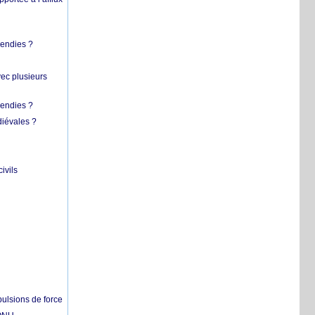
cendies ?
vec plusieurs
cendies ?
diévales ?
ivils
pulsions de force