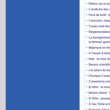
Retour sur le p
Construire des c
Feux de forêt : 
Canicules, mégaf
Tuvalu veut dev
Réglementation c
La transgression
et femmes guerr
Majorque se révo
À l’heure d’Airb
Inde : la crise 
Bavure scientif
Les plans de tra
Pourquoi Ceuta 
Comment la crise
El Niño : le mon
Moyen-Orient : 
El Niño : pourqu
À Sao Tomé-et-P
Espagne. Il faut