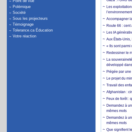
Gaza : l’ONU dé
Point de vue
Polémique
Les exploitation
l’environnemen
Société
Sous les projecteurs
Accompagner la f
Témoignage
Route 66 : cent 
Tolerance.ca Éducation
Les IA générativ
Votre réaction
Aux États-Unis, 
« Ils sont parm
Redessiner le m
La souveraineté 
développé dans 
Piégée par une 
Le projet du min
Travail des enfa
Afghanistan : cin
Feux de forêt : 
Demandez à un 
mêmes mots
Demandez à un 
mêmes mots
Que signifient l