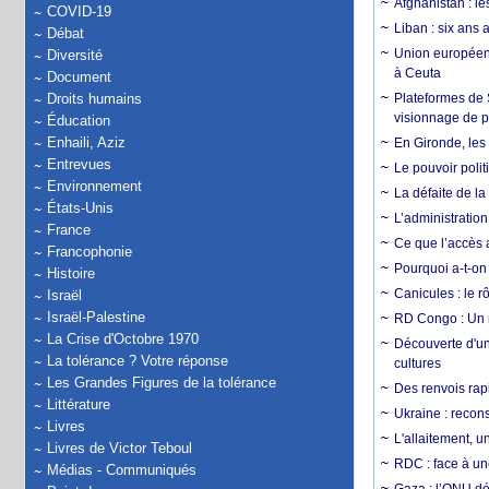
Afghanistan : le
COVID-19
Liban : six ans 
Débat
Union européenn
Diversité
à Ceuta
Document
Droits humains
Plateformes de
visionnage de p
Éducation
Enhaili, Aziz
En Gironde, les 
Entrevues
Le pouvoir poli
Environnement
La défaite de la
États-Unis
L’administration
France
Ce que l’accès a
Francophonie
Pourquoi a-t-on
Histoire
Canicules : le r
Israël
Israël-Palestine
RD Congo : Un r
La Crise d'Octobre 1970
Découverte d'un
La tolérance ? Votre réponse
cultures
Les Grandes Figures de la tolérance
Des renvois rapi
Littérature
Ukraine : reconst
Livres
L'allaitement, u
Livres de Victor Teboul
RDC : face à une
Médias - Communiqués