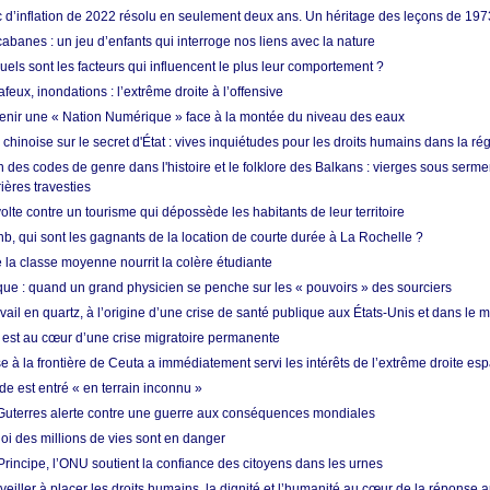
ic d’inflation de 2022 résolu en seulement deux ans. Un héritage des leçons de 197
abanes : un jeu d’enfants qui interroge nos liens avec la nature
quels sont les facteurs qui influencent le plus leur comportement ?
eux, inondations : l’extrême droite à l’offensive
enir une « Nation Numérique » face à la montée du niveau des eaux
hinoise sur le secret d'État : vives inquiétudes pour les droits humains dans la r
 des codes de genre dans l'histoire et le folklore des Balkans : vierges sous serment
ières travesties
lte contre un tourisme qui dépossède les habitants de leur territoire
nb, qui sont les gagnants de la location de courte durée à La Rochelle ?
de la classe moyenne nourrit la colère étudiante
ique : quand un grand physicien se penche sur les « pouvoirs » des sourciers
vail en quartz, à l’origine d’une crise de santé publique aux États-Unis et dans le
est au cœur d’une crise migratoire permanente
 à la frontière de Ceuta a immédiatement servi les intérêts de l’extrême droite es
de est entré « en terrain inconnu »
Guterres alerte contre une guerre aux conséquences mondiales
oi des millions de vies sont en danger
rincipe, l’ONU soutient la confiance des citoyens dans les urnes
 veiller à placer les droits humains, la dignité et l’humanité au cœur de la réponse a