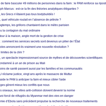
e faire basculer 49 millions de personnes dans la faim : le PAM renforce sa ripos
h Marcus : est-ce la fin des théories analytiques élégantes ?
, les Grecs n’étaient pas tous bodybuildés !
 quel véhicule roulait en l’absence de pétrole ?
longtemps, les grillons chantaient dans le métro parisien
 la contagion du mal ordinaire
etour à la maison, angle mort de la gestion de crise
 comment les services secrets sont devenus un pilier de l’État
coles annoncent-ils vraiment une nouvelle révolution ?
limites de la clim ?
re, un spectacle impressionnant source de mythes et de découvertes scientifiques
condamné à un an de prison au Mali
soins de santé passent aussi par les familles et les communautés
U réclame justice, vingt ans après le massacre de Muttur
aide le PAM à anticiper la faim et mieux cibler l'aide
nges gèrent mieux les conflits que nous
s oiseaux, les vitres anti-collision doivent devenir la norme
envoi forcé de réfugiés du Myanmar met des vies en danger
mie d’Ebola sans précédent propulse la recherche de nouveaux traitements