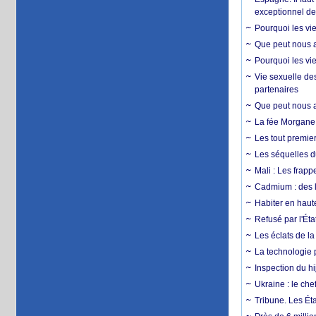
exceptionnel d
Pourquoi les vie
Que peut nous ap
Pourquoi les vie
Vie sexuelle des
partenaires
Que peut nous ap
La fée Morgane 
Les tout premier
Les séquelles d
Mali : Les frapp
Cadmium : des l
Habiter en haute
Refusé par l'Éta
Les éclats de la
La technologie p
Inspection du hij
Ukraine : le ch
Tribune. Les Éta