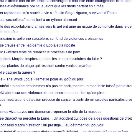
ur extrême met en évidence la convergence mortelle entre changement climatique,
ses et défaillance politique, alors que les droits partent en fumée
ner rapidement m’a sauvé la vie » : Justin Singo Nguma, survivant d’Ebola
ences sexuelles s'intensifient à un rythme alarmant
te des exportations d’armes vers Israël entraîne un risque de complicité dans le g
lle enquête
annexion israélienne s'accélère, sur fond de violences croissantes
se creuse entre l’épidémie d’Ebola et la riposte
io Guterres tente de relancer le processus de paix
pillons Morpho inspireront-elles les centrales solaires du futur ?
ces plantes de plage qui résistent contre vents et marées
lle gagner la guerre ?
e « The White Lotus » remet le polar au goût du jour
tréal : la haine des femmes n’a pas de parti, montre un manifeste laissé par le tire
NU alerte sur une violence et une annexion qui ne font qu’empirer
 permettrait une détection précoce du cancer à partir de minuscules particules pré
s
nnes vivant avec une démence : repenser le rôle de la musique
ée SpaceX va percuter la Lune… Un accident qui pose déjà des questions de droit 
conseils d’administration : du prestige… au détriment du pouvoir