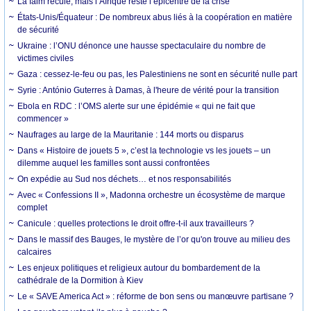
La faim recule, mais l’Afrique reste l’épicentre de la crise
États-Unis/Équateur : De nombreux abus liés à la coopération en matière
de sécurité
Ukraine : l’ONU dénonce une hausse spectaculaire du nombre de
victimes civiles
Gaza : cessez-le-feu ou pas, les Palestiniens ne sont en sécurité nulle part
Syrie : António Guterres à Damas, à l'heure de vérité pour la transition
Ebola en RDC : l’OMS alerte sur une épidémie « qui ne fait que
commencer »
Naufrages au large de la Mauritanie : 144 morts ou disparus
Dans « Histoire de jouets 5 », c’est la technologie vs les jouets – un
dilemme auquel les familles sont aussi confrontées
On expédie au Sud nos déchets… et nos responsabilités
Avec « Confessions II », Madonna orchestre un écosystème de marque
complet
Canicule : quelles protections le droit offre-t-il aux travailleurs ?
Dans le massif des Bauges, le mystère de l’or qu'on trouve au milieu des
calcaires
Les enjeux politiques et religieux autour du bombardement de la
cathédrale de la Dormition à Kiev
Le « SAVE America Act » : réforme de bon sens ou manœuvre partisane ?