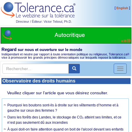
[
]
English
Directeur / Éditeur: Victor Teboul, Ph.D.
Regard
sur nous et ouverture sur le monde
Indépendant et neutre par rapport à toute orientation politique ou religieuse, Tolerance.ca
®
vise à promouvoir les grands principes démocratiques sur lesquels repose la tolérance.
Toggl
naviga
Observatoire des droits humains
Veuillez cliquer sur l'article que vous désirez consulter.
Pourquoi les boutons sont-ils à droite sur les vêtements d’homme et à
gauche sur ceux des femmes ?
Dans les forêts des Landes, le stockage de CO₂ atteint ses limites, et ce
n’est pas seulement dû aux incendies
À quoi doit-on faire attention quand on boit de l'alcool devant ses enfants