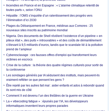
Incendies en France et en Espagne : « L'alarme climatique retentit de
toutes parts », selon l’ONU
Hépatite : l’OMS s’inquiète d’un ralentissement des progrès vers
l’élimination d’ici 2030
Plages du Débarquement en France, médinas aux Comores : 25
nouveaux sites inscrits au patrimoine mondial
Nigeria. Des documents de Shell révèlent l’existence d’un pipeline « en
piteux état », des puits « introuvables » et des coûts de démantèlement
s’élevant à 9,5 milliards d’euros, tandis que le scandale lié à la pollution
prend de l’ampleur
Cyberesclavage : ces fausses offres d'emploi qui transforment leurs
victimes en escrocs
Crise de la culture : la théorie des quatre régimes culturels pour sortir de
la controverse
Les sondages générés par IA séduisent des instituts, mais peuvent-ils
vraiment refléter ce que pensent les gens ?
Être rejeté par les autres fait mal : aider enfants et ados à rebondir quand
ils sont mis de côté
Comment X est devenu l’un des théâtres de la guerre en Ukraine
La « vibecoding fatigue » : épuisés par l’IA, les développeurs
informatiques inventent leurs propres parades