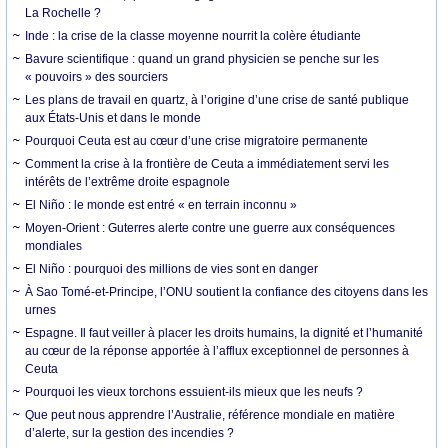
La Rochelle ?
Inde : la crise de la classe moyenne nourrit la colère étudiante
Bavure scientifique : quand un grand physicien se penche sur les
« pouvoirs » des sourciers
Les plans de travail en quartz, à l’origine d’une crise de santé publique
aux États-Unis et dans le monde
Pourquoi Ceuta est au cœur d’une crise migratoire permanente
Comment la crise à la frontière de Ceuta a immédiatement servi les
intérêts de l’extrême droite espagnole
El Niño : le monde est entré « en terrain inconnu »
Moyen-Orient : Guterres alerte contre une guerre aux conséquences
mondiales
El Niño : pourquoi des millions de vies sont en danger
À Sao Tomé-et-Principe, l’ONU soutient la confiance des citoyens dans les
urnes
Espagne. Il faut veiller à placer les droits humains, la dignité et l’humanité
au cœur de la réponse apportée à l’afflux exceptionnel de personnes à
Ceuta
Pourquoi les vieux torchons essuient-ils mieux que les neufs ?
Que peut nous apprendre l’Australie, référence mondiale en matière
d’alerte, sur la gestion des incendies ?