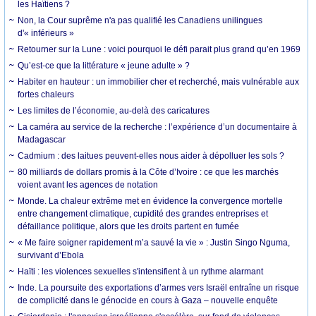
les Haïtiens ?
Non, la Cour suprême n'a pas qualifié les Canadiens unilingues
d'« inférieurs »
Retourner sur la Lune : voici pourquoi le défi parait plus grand qu’en 1969
Qu’est-ce que la littérature « jeune adulte » ?
Habiter en hauteur : un immobilier cher et recherché, mais vulnérable aux
fortes chaleurs
Les limites de l’économie, au-delà des caricatures
La caméra au service de la recherche : l’expérience d’un documentaire à
Madagascar
Cadmium : des laitues peuvent-elles nous aider à dépolluer les sols ?
80 milliards de dollars promis à la Côte d’Ivoire : ce que les marchés
voient avant les agences de notation
Monde. La chaleur extrême met en évidence la convergence mortelle
entre changement climatique, cupidité des grandes entreprises et
défaillance politique, alors que les droits partent en fumée
« Me faire soigner rapidement m’a sauvé la vie » : Justin Singo Nguma,
survivant d’Ebola
Haïti : les violences sexuelles s'intensifient à un rythme alarmant
Inde. La poursuite des exportations d’armes vers Israël entraîne un risque
de complicité dans le génocide en cours à Gaza – nouvelle enquête