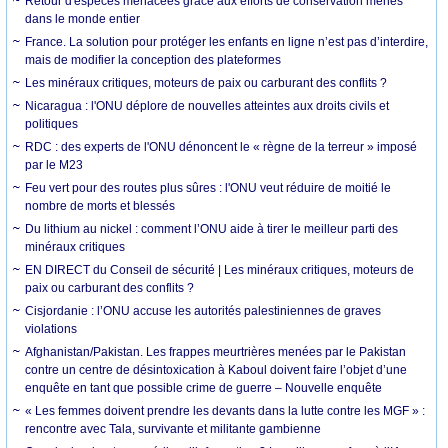
Retour d'espèces menacées grâce aux efforts de conservation menés
dans le monde entier
France. La solution pour protéger les enfants en ligne n’est pas d’interdire,
mais de modifier la conception des plateformes
Les minéraux critiques, moteurs de paix ou carburant des conflits ?
Nicaragua : l'ONU déplore de nouvelles atteintes aux droits civils et
politiques
RDC : des experts de l'ONU dénoncent le « règne de la terreur » imposé
par le M23
Feu vert pour des routes plus sûres : l'ONU veut réduire de moitié le
nombre de morts et blessés
Du lithium au nickel : comment l’ONU aide à tirer le meilleur parti des
minéraux critiques
EN DIRECT du Conseil de sécurité | Les minéraux critiques, moteurs de
paix ou carburant des conflits ?
Cisjordanie : l’ONU accuse les autorités palestiniennes de graves
violations
Afghanistan/Pakistan. Les frappes meurtrières menées par le Pakistan
contre un centre de désintoxication à Kaboul doivent faire l’objet d’une
enquête en tant que possible crime de guerre – Nouvelle enquête
« Les femmes doivent prendre les devants dans la lutte contre les MGF » :
rencontre avec Tala, survivante et militante gambienne