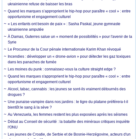
ukrainienne refuse de baisser les bras
Quand les marques s’approprient le hip-hop pour paraître « cool » : entre
opportunisme et engagement culturel
« Les enfants ont besoin de paix » : Sasha Paskal, jeune gymnaste
ukrainienne amputée
À Damas, Guterres salue un « moment de possibilités » pour l'avenir de la
Syrie
Le Procureur de la Cour pénale internationale Karim Khan révoqué
Incendies : développer un « drone-avion » pour détecter les gaz toxiques
dans les panaches de fumée
Les moines du punk : connaissez-vous la culture straight edge ?
Quand les marques s'approprient le hip-hop pour paraître « cool » : entre
opportunisme et engagement culturel
Alcool, tabac, cannabis : les jeunes se sont-ils vraiment détournés des
drogues ?
Une punaise-vampire dans nos jardins : le tigre du platane préférera-t-il
bientôt le sang à la sève ?
Au Venezuela, les femmes restent les plus exposées après les séismes
Débat au Conseil de sécurité : la bataille des minéraux critiques inquiète
l'ONU
Les jeunes de Croatie, de Serbie et de Bosnie-Herzégovine, acteurs d'un