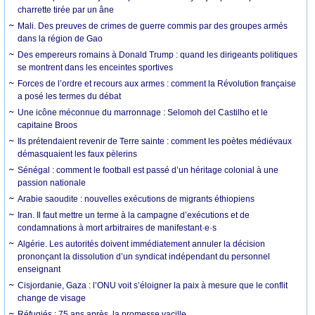
charrette tirée par un âne
Mali. Des preuves de crimes de guerre commis par des groupes armés
dans la région de Gao
Des empereurs romains à Donald Trump : quand les dirigeants politiques
se montrent dans les enceintes sportives
Forces de l’ordre et recours aux armes : comment la Révolution française
a posé les termes du débat
Une icône méconnue du marronnage : Selomoh del Castilho et le
capitaine Broos
Ils prétendaient revenir de Terre sainte : comment les poètes médiévaux
démasquaient les faux pèlerins
Sénégal : comment le football est passé d’un héritage colonial à une
passion nationale
Arabie saoudite : nouvelles exécutions de migrants éthiopiens
Iran. Il faut mettre un terme à la campagne d’exécutions et de
condamnations à mort arbitraires de manifestant·e·s
Algérie. Les autorités doivent immédiatement annuler la décision
prononçant la dissolution d’un syndicat indépendant du personnel
enseignant
Cisjordanie, Gaza : l’ONU voit s’éloigner la paix à mesure que le conflit
change de visage
Réfugiés : 75 ans après, la promesse vacille