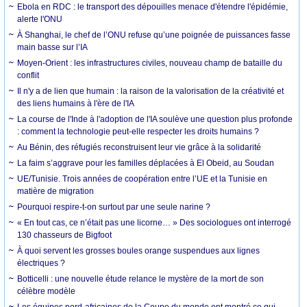
Ebola en RDC : le transport des dépouilles menace d'étendre l'épidémie,
alerte l'ONU
À Shanghai, le chef de l’ONU refuse qu’une poignée de puissances fasse
main basse sur l’IA
Moyen-Orient : les infrastructures civiles, nouveau champ de bataille du
conflit
Il n'y a de lien que humain : la raison de la valorisation de la créativité et
des liens humains à l'ère de l'IA
La course de l'Inde à l'adoption de l'IA soulève une question plus profonde
: comment la technologie peut-elle respecter les droits humains ?
Au Bénin, des réfugiés reconstruisent leur vie grâce à la solidarité
La faim s’aggrave pour les familles déplacées à El Obeid, au Soudan
UE/Tunisie. Trois années de coopération entre l’UE et la Tunisie en
matière de migration
Pourquoi respire-t-on surtout par une seule narine ?
« En tout cas, ce n’était pas une licorne… » Des sociologues ont interrogé
130 chasseurs de Bigfoot
À quoi servent les grosses boules orange suspendues aux lignes
électriques ?
Botticelli : une nouvelle étude relance le mystère de la mort de son
célèbre modèle
Les équipes nord-africaines de la Coupe du monde ont montré ce qui