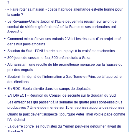
?
« Faire roter sa maison » : cette habitude allemande est-elle bonne pour
la santé ?
Le Royaume-Uni, le Japon et l’Italie peuvent-ils réussir leur avion de
combat de sixième génération là où la France et ses partenaires ont
échoué ?
Comment mieux élever ses enfants ? Voici les résultats d'un projet testé
dans huit pays africains
Soudan du Sud : l’ONU alerte sur un pays à la croisée des chemins
300 jours de cessez-le-feu, 300 enfants tués à Gaza
Afghanistan : une récolte de blé prometteuse menacée par la hausse du
prix des engrais
Soutenir l’intégrité de l’information à Sao Tomé-et-Principe à l’approche
des élections
En RDC, Ebola s’invite dans les camps de déplacés
EN DIRECT - Réunion du Conseil de sécurité sur le Soudan du Sud
Les entreprises qui passent à la semaine de quatre jours sont-elles plus
productives ? Une étude menée sur 15 entreprises apporte des réponses
Quand la paix devient suspecte : pourquoi Peter Thiel voit le pape comme
l’Antéchrist
La guerre contre les houthistes du Yémen peut-elle détourner Riyad du
Soudan ?