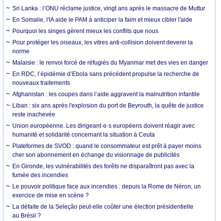
Sri Lanka : l’ONU réclame justice, vingt ans après le massacre de Muttur
En Somalie, l'IA aide le PAM à anticiper la faim et mieux cibler l'aide
Pourquoi les singes gèrent mieux les conflits que nous
Pour protéger les oiseaux, les vitres anti-collision doivent devenir la
norme
Malaisie : le renvoi forcé de réfugiés du Myanmar met des vies en danger
En RDC, l’épidémie d’Ebola sans précédent propulse la recherche de
nouveaux traitements
Afghanistan : les coupes dans l’aide aggravent la malnutrition infantile
Liban : six ans après l'explosion du port de Beyrouth, la quête de justice
reste inachevée
Union européenne. Les dirigeant·e·s européens doivent réagir avec
humanité et solidarité concernant la situation à Ceuta
Plateformes de SVOD : quand le consommateur est prêt à payer moins
cher son abonnement en échange du visionnage de publicités
En Gironde, les vulnérabilités des forêts ne disparaîtront pas avec la
fumée des incendies
Le pouvoir politique face aux incendies : depuis la Rome de Néron, un
exercice de mise en scène ?
La défaite de la Seleção peut-elle coûter une élection présidentielle
au Brésil ?