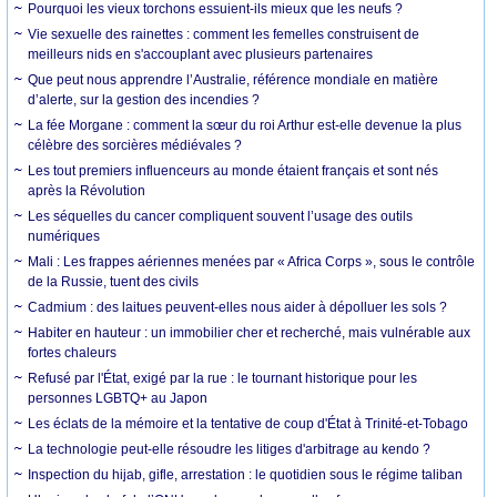
Pourquoi les vieux torchons essuient-ils mieux que les neufs ?
Vie sexuelle des rainettes : comment les femelles construisent de
meilleurs nids en s'accouplant avec plusieurs partenaires
Que peut nous apprendre l’Australie, référence mondiale en matière
d’alerte, sur la gestion des incendies ?
La fée Morgane : comment la sœur du roi Arthur est-elle devenue la plus
célèbre des sorcières médiévales ?
Les tout premiers influenceurs au monde étaient français et sont nés
après la Révolution
Les séquelles du cancer compliquent souvent l’usage des outils
numériques
Mali : Les frappes aériennes menées par « Africa Corps », sous le contrôle
de la Russie, tuent des civils
Cadmium : des laitues peuvent-elles nous aider à dépolluer les sols ?
Habiter en hauteur : un immobilier cher et recherché, mais vulnérable aux
fortes chaleurs
Refusé par l'État, exigé par la rue : le tournant historique pour les
personnes LGBTQ+ au Japon
Les éclats de la mémoire et la tentative de coup d'État à Trinité-et-Tobago
La technologie peut-elle résoudre les litiges d'arbitrage au kendo ?
Inspection du hijab, gifle, arrestation : le quotidien sous le régime taliban