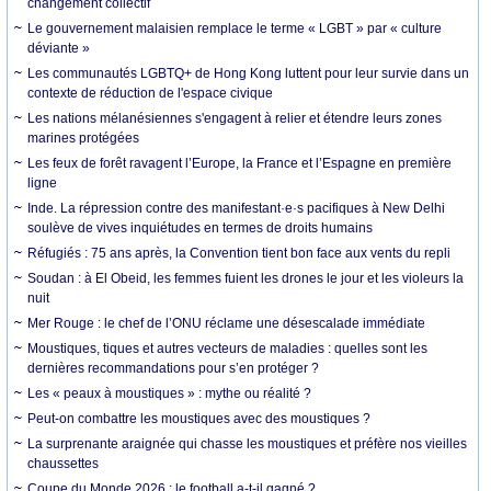
changement collectif
Le gouvernement malaisien remplace le terme « LGBT » par « culture
déviante »
Les communautés LGBTQ+ de Hong Kong luttent pour leur survie dans un
contexte de réduction de l'espace civique
Les nations mélanésiennes s'engagent à relier et étendre leurs zones
marines protégées
Les feux de forêt ravagent l’Europe, la France et l’Espagne en première
ligne
Inde. La répression contre des manifestant·e·s pacifiques à New Delhi
soulève de vives inquiétudes en termes de droits humains
Réfugiés : 75 ans après, la Convention tient bon face aux vents du repli
Soudan : à El Obeid, les femmes fuient les drones le jour et les violeurs la
nuit
Mer Rouge : le chef de l’ONU réclame une désescalade immédiate
Moustiques, tiques et autres vecteurs de maladies : quelles sont les
dernières recommandations pour s’en protéger ?
Les « peaux à moustiques » : mythe ou réalité ?
Peut-on combattre les moustiques avec des moustiques ?
La surprenante araignée qui chasse les moustiques et préfère nos vieilles
chaussettes
Coupe du Monde 2026 : le football a-t-il gagné ?