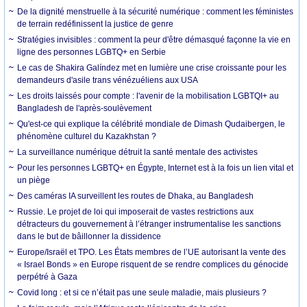
De la dignité menstruelle à la sécurité numérique : comment les féministes
de terrain redéfinissent la justice de genre
Stratégies invisibles : comment la peur d'être démasqué façonne la vie en
ligne des personnes LGBTQ+ en Serbie
Le cas de Shakira Galíndez met en lumière une crise croissante pour les
demandeurs d'asile trans vénézuéliens aux USA
Les droits laissés pour compte : l'avenir de la mobilisation LGBTQI+ au
Bangladesh de l'après-soulèvement
Qu'est-ce qui explique la célébrité mondiale de Dimash Qudaibergen, le
phénomène culturel du Kazakhstan ?
La surveillance numérique détruit la santé mentale des activistes
Pour les personnes LGBTQ+ en Égypte, Internet est à la fois un lien vital et
un piège
Des caméras IA surveillent les routes de Dhaka, au Bangladesh
Russie. Le projet de loi qui imposerait de vastes restrictions aux
détracteurs du gouvernement à l’étranger instrumentalise les sanctions
dans le but de bâillonner la dissidence
Europe/Israël et TPO. Les États membres de l’UE autorisant la vente des
« Israel Bonds » en Europe risquent de se rendre complices du génocide
perpétré à Gaza
Covid long : et si ce n’était pas une seule maladie, mais plusieurs ?