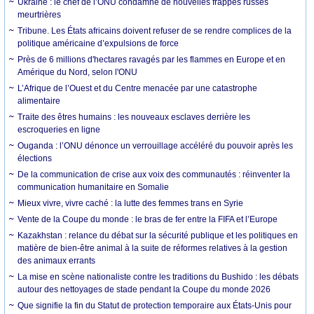
Ukraine : le chef de l’ONU condamne de nouvelles frappes russes
meurtrières
Tribune. Les États africains doivent refuser de se rendre complices de la
politique américaine d’expulsions de force
Près de 6 millions d'hectares ravagés par les flammes en Europe et en
Amérique du Nord, selon l'ONU
L’Afrique de l’Ouest et du Centre menacée par une catastrophe
alimentaire
Traite des êtres humains : les nouveaux esclaves derrière les
escroqueries en ligne
Ouganda : l’ONU dénonce un verrouillage accéléré du pouvoir après les
élections
De la communication de crise aux voix des communautés : réinventer la
communication humanitaire en Somalie
Mieux vivre, vivre caché : la lutte des femmes trans en Syrie
Vente de la Coupe du monde : le bras de fer entre la FIFA et l’Europe
Kazakhstan : relance du débat sur la sécurité publique et les politiques en
matière de bien-être animal à la suite de réformes relatives à la gestion
des animaux errants
La mise en scène nationaliste contre les traditions du Bushido : les débats
autour des nettoyages de stade pendant la Coupe du monde 2026
Que signifie la fin du Statut de protection temporaire aux États-Unis pour