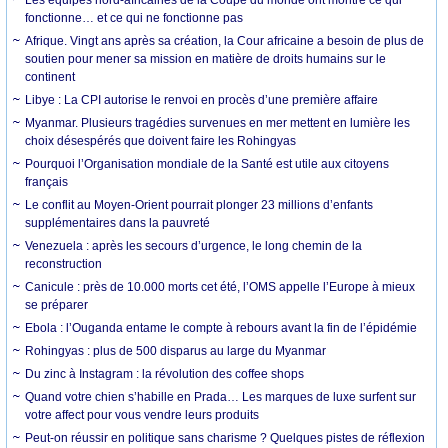
fonctionne… et ce qui ne fonctionne pas
Afrique. Vingt ans après sa création, la Cour africaine a besoin de plus de
soutien pour mener sa mission en matière de droits humains sur le
continent
Libye : La CPI autorise le renvoi en procès d’une première affaire
Myanmar. Plusieurs tragédies survenues en mer mettent en lumière les
choix désespérés que doivent faire les Rohingyas
Pourquoi l’Organisation mondiale de la Santé est utile aux citoyens
français
Le conflit au Moyen-Orient pourrait plonger 23 millions d’enfants
supplémentaires dans la pauvreté
Venezuela : après les secours d’urgence, le long chemin de la
reconstruction
Canicule : près de 10.000 morts cet été, l’OMS appelle l’Europe à mieux
se préparer
Ebola : l’Ouganda entame le compte à rebours avant la fin de l’épidémie
Rohingyas : plus de 500 disparus au large du Myanmar
Du zinc à Instagram : la révolution des coffee shops
Quand votre chien s’habille en Prada… Les marques de luxe surfent sur
votre affect pour vous vendre leurs produits
Peut-on réussir en politique sans charisme ? Quelques pistes de réflexion