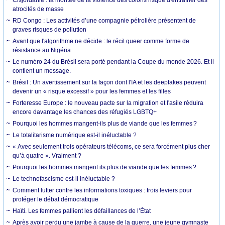
atrocités de masse
RD Congo : Les activités d’une compagnie pétrolière présentent de
graves risques de pollution
Avant que l'algorithme ne décide : le récit queer comme forme de
résistance au Nigéria
Le numéro 24 du Brésil sera porté pendant la Coupe du monde 2026. Et il
contient un message.
Brésil : Un avertissement sur la façon dont l'IA et les deepfakes peuvent
devenir un « risque excessif » pour les femmes et les filles
Forteresse Europe : le nouveau pacte sur la migration et l'asile réduira
encore davantage les chances des réfugiés LGBTQ+
Pourquoi les hommes mangent-ils plus de viande que les femmes ?
Le totalitarisme numérique est-il inéluctable ?
« Avec seulement trois opérateurs télécoms, ce sera forcément plus cher
qu’à quatre ». Vraiment ?
Pourquoi les hommes mangent ils plus de viande que les femmes ?
Le technofascisme est-il inéluctable ?
Comment lutter contre les informations toxiques : trois leviers pour
protéger le débat démocratique
Haïti. Les femmes pallient les défaillances de l’État
Après avoir perdu une jambe à cause de la guerre, une jeune gymnaste