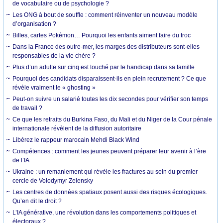
de vocabulaire ou de psychologie ?
Les ONG à bout de souffle : comment réinventer un nouveau modèle
d’organisation ?
Billes, cartes Pokémon… Pourquoi les enfants aiment faire du troc
Dans la France des outre-mer, les marges des distributeurs sont-elles
responsables de la vie chère ?
Plus d’un adulte sur cinq est touché par le handicap dans sa famille
Pourquoi des candidats disparaissent-ils en plein recrutement ? Ce que
révèle vraiment le « ghosting »
Peut-on suivre un salarié toutes les dix secondes pour vérifier son temps
de travail ?
Ce que les retraits du Burkina Faso, du Mali et du Niger de la Cour pénale
internationale révèlent de la diffusion autoritaire
Libérez le rappeur marocain Mehdi Black Wind
Compétences : comment les jeunes peuvent préparer leur avenir à l’ère
de l’IA
Ukraine : un remaniement qui révèle les fractures au sein du premier
cercle de Volodymyr Zelensky
Les centres de données spatiaux posent aussi des risques écologiques.
Qu’en dit le droit ?
L’IA générative, une révolution dans les comportements politiques et
électoraux ?