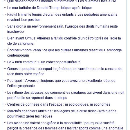
Que deviendront nos médias d’information ? Les dilemmes face à l’IA
Le mur tarifaire de Donald Trump, brique après brique
Faut-il limiter le temps d’écran des enfants ? Les pédiatres américains
revoient leur position
Sans droit à un environnement sain, l’Europe des droits humains reste
inachevée
Bien avant Ormuz, Athènes a fait du contrôle d’un détroit près de Troie la
clé de sa fortune
Écouter Phnom Penh : ce que les cultures urbaines disent du Cambodge
contemporain
Le « bien commun », un concept post-libéral ?
Gènes et peuples : pourquoi la génétique ne corrobore pas le concept de
race dans notre espèce
Pourquoi l’IA vous dit toujours que vous avez une excellente idée, ou
l’effet sycophante
Le rythme des abysses, ou comment les créatures qui vivent dans une nuit
perpétuelle se repèrent dans le temps
Centres de données dans l’espace : ni écologiques, ni économes
Marchés financiers africains : les leçons de la crise russo-ukrainienne
pour mieux gérer les risques
Les avions ne volent pas grâce à la masculinité : pourquoi la société
perçoit la présence des femmes dans les transports comme une anomalie