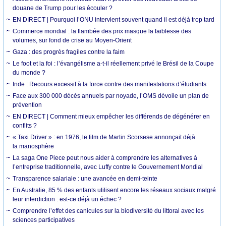
douane de Trump pour les écouler ?
EN DIRECT | Pourquoi l’ONU intervient souvent quand il est déjà trop tard
Commerce mondial : la flambée des prix masque la faiblesse des
volumes, sur fond de crise au Moyen-Orient
Gaza : des progrès fragiles contre la faim
Le foot et la foi : l’évangélisme a-t-il réellement privé le Brésil de la Coupe
du monde ?
Inde : Recours excessif à la force contre des manifestations d’étudiants
Face aux 300 000 décès annuels par noyade, l’OMS dévoile un plan de
prévention
EN DIRECT | Comment mieux empêcher les différends de dégénérer en
conflits ?
« Taxi Driver » : en 1976, le film de Martin Scorsese annonçait déjà
la manosphère
La saga One Piece peut nous aider à comprendre les alternatives à
l’entreprise traditionnelle, avec Luffy contre le Gouvernement Mondial
Transparence salariale : une avancée en demi-teinte
En Australie, 85 % des enfants utilisent encore les réseaux sociaux malgré
leur interdiction : est-ce déjà un échec ?
Comprendre l’effet des canicules sur la biodiversité du littoral avec les
sciences participatives