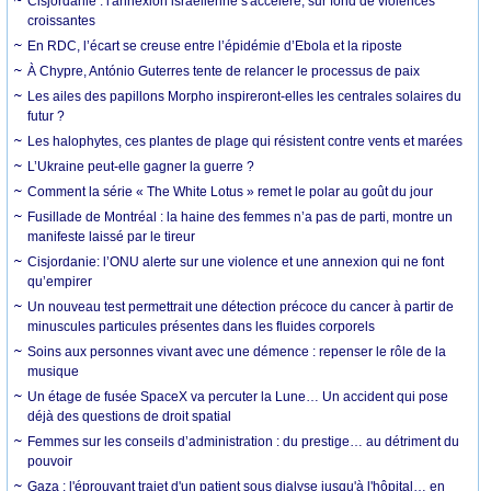
Cisjordanie : l'annexion israélienne s'accélère, sur fond de violences
croissantes
En RDC, l’écart se creuse entre l’épidémie d’Ebola et la riposte
À Chypre, António Guterres tente de relancer le processus de paix
Les ailes des papillons Morpho inspireront-elles les centrales solaires du
futur ?
Les halophytes, ces plantes de plage qui résistent contre vents et marées
L’Ukraine peut-elle gagner la guerre ?
Comment la série « The White Lotus » remet le polar au goût du jour
Fusillade de Montréal : la haine des femmes n’a pas de parti, montre un
manifeste laissé par le tireur
Cisjordanie: l’ONU alerte sur une violence et une annexion qui ne font
qu’empirer
Un nouveau test permettrait une détection précoce du cancer à partir de
minuscules particules présentes dans les fluides corporels
Soins aux personnes vivant avec une démence : repenser le rôle de la
musique
Un étage de fusée SpaceX va percuter la Lune… Un accident qui pose
déjà des questions de droit spatial
Femmes sur les conseils d’administration : du prestige… au détriment du
pouvoir
Gaza : l'éprouvant trajet d'un patient sous dialyse jusqu'à l'hôpital… en