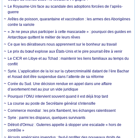
Le Royaume-Uni face au scandale des adoptions forcées de l’après-
guerre
Arêtes de poisson, quarantaine et vaccination : les armes des Aborigènes
contre la variole
« Je ne peux plus participer à cette mascarade » : pourquoi des guides en
Antarctique quittent le métier de leurs rêves
Ce que les dératiseurs nous apprennent sur le bonheur au travail
Le prix du bœuf explose aux États-Unis et le pire pourrait être à venir
Le CICR en Libye et au Tchad : maintenir les liens familiaux au temps du
conflit
Syrie. L’application de la loi sur la cybercriminalité datant de l’ère Bachar
el Assad doit être suspendue dans l’attente de sa réforme
Corée du Sud. Une décision rendue en appel dans une affaire
d’avortement met au jour un vide juridique
Pourquoi l’ONU intervient souvent quand il est déjà trop tard
La course au poste de Secrétaire général s'intensifie
Commerce mondial : les prix flambent, les échanges ralentissent
Syrie : parmi les disparus, quelques survivants
Détroit d'Ormuz : Guterres appelle à stopper une escalade « hors de
contrôle »
Alcools américains invendus : faut-il profiter des nouveaux droits de