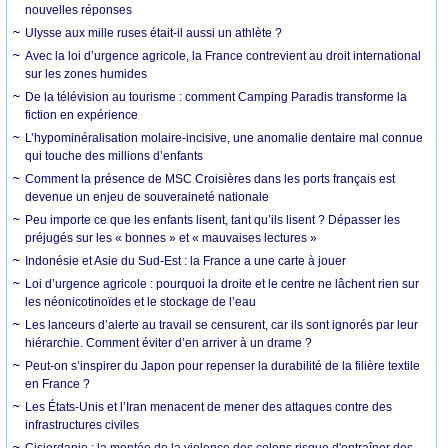
nouvelles réponses
Ulysse aux mille ruses était-il aussi un athlète ?
Avec la loi d’urgence agricole, la France contrevient au droit international
sur les zones humides
De la télévision au tourisme : comment Camping Paradis transforme la
fiction en expérience
L’hypominéralisation molaire-incisive, une anomalie dentaire mal connue
qui touche des millions d’enfants
Comment la présence de MSC Croisières dans les ports français est
devenue un enjeu de souveraineté nationale
Peu importe ce que les enfants lisent, tant qu’ils lisent ? Dépasser les
préjugés sur les « bonnes » et « mauvaises lectures »
Indonésie et Asie du Sud-Est : la France a une carte à jouer
Loi d’urgence agricole : pourquoi la droite et le centre ne lâchent rien sur
les néonicotinoïdes et le stockage de l’eau
Les lanceurs d’alerte au travail se censurent, car ils sont ignorés par leur
hiérarchie. Comment éviter d’en arriver à un drame ?
Peut-on s’inspirer du Japon pour repenser la durabilité de la filière textile
en France ?
Les États-Unis et l’Iran menacent de mener des attaques contre des
infrastructures civiles
Cisjordanie : la montée de la violence des colons risque d'entraîner des