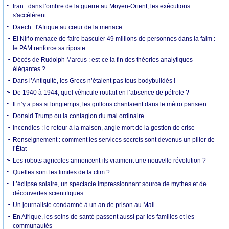
Iran : dans l'ombre de la guerre au Moyen-Orient, les exécutions
s'accélèrent
Daech : l'Afrique au cœur de la menace
El Niño menace de faire basculer 49 millions de personnes dans la faim :
le PAM renforce sa riposte
Décès de Rudolph Marcus : est-ce la fin des théories analytiques
élégantes ?
Dans l’Antiquité, les Grecs n’étaient pas tous bodybuildés !
De 1940 à 1944, quel véhicule roulait en l’absence de pétrole ?
Il n’y a pas si longtemps, les grillons chantaient dans le métro parisien
Donald Trump ou la contagion du mal ordinaire
Incendies : le retour à la maison, angle mort de la gestion de crise
Renseignement : comment les services secrets sont devenus un pilier de
l’État
Les robots agricoles annoncent-ils vraiment une nouvelle révolution ?
Quelles sont les limites de la clim ?
L’éclipse solaire, un spectacle impressionnant source de mythes et de
découvertes scientifiques
Un journaliste condamné à un an de prison au Mali
En Afrique, les soins de santé passent aussi par les familles et les
communautés