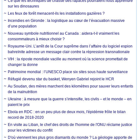
Ce que les techniques de chasse des rapaces pourraient nous apprendre
sur les dinosaures
Les feux de forêt menacent-ils les installations gazières ?
Incendies en Gironde : la logistique au cœur de l’évacuation massive
d’une population
Nouveau symbole nutritionnel au Canada : aidera-t-il vraiment les
consommateurs à mieux choisir ?
Royaume-Uni. L’arrêt de la Cour suprême dans l’affaire du logiciel espion
bahreïnite adresse un message clair contre la répression transnationale
VIH : la riposte mondiale vacille au moment où la science promettait de
changer la donne
Patrimoine mondial : l’UNESCO place six sites sous haute surveillance
Réfugié devenu star du basket, Wenyen Gabriel rejoint le HCR
Au Soudan, des mères marchent des kilomètres pour sauver leurs enfants
de la malnutrition
Ukraine : à mesure que la guerre s’intensifie, les civils – et le monde – en
paient le prix
Ebola en RDC : en un peu plus de deux mois, l'épidémie frôle le bilan
record de 2018-2020
En visite au Liban, le chef des droits de l'homme de l'ONU réclame justice
pour les victimes du conflit
D'où viennent les plus gros diamants du monde ? La géologie apporte de