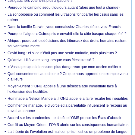
Les gauchers votent-ils plus à gauche ?
Pourquoi le camping séduit toujours autant (alors que tout a changé)
La sonobiopsie ou comment les ultrasons font parler les tissus sans les
opérer
Dans la famille Darwin, vous connaissiez Charles, découvrez Francis
Pourquoi l’algue « Ostreopsis » envahit-elle la côte basque chaque été ?
Afrique : pourquoi les décisions des tribunaux des droits humains restent
souvent lettre morte
Covid long : et si ce n'était pas une seule maladie, mais plusieurs ?
Qu’arrive-t-il à votre sang lorsque vous êtes stressé ?
« Vos trajets quotidiens sont plus dangereux que mon ancien métier »
Quel consentement autochtone ? Ce que nous apprend un exemple venu
d’ailleurs
Moyen-Orient : l’ONU appelle à une désescalade immédiate face à
l’extension des hostilités
Hommage à Nelson Mandela : l’ONU appelle à faire reculer les inégalités
Comment le mariage, le divorce et la parentalité influencent le recours au
travail autonome
Accord sur les pandémies : le chef de l'OMS presse les États d’aboutir
Conflit au Moyen-Orient : l’OMS alerte sur les conséquences humanitaires
La théorie de l’évolution est mal comprise : est-ce un problème de langue,