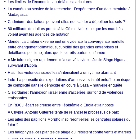
Les limites de l’économie, au-delà des caricatures
La caméra au service de la recherche : l’expérience d’un documentaire à
Madagascar
Cadmium : des laitues peuvent-elles nous aider à dépolluer les sols ?
80 milliards de dollars promis à la Côte d’Ivoire : ce que les marchés
voient avant les agences de notation
Monde. La chaleur extrême met en évidence la convergence mortelle
entre changement climatique, cupidité des grandes entreprises et
défaillance politique, alors que les droits partent en fumée
« Me faire soigner rapidement m’a sauvé la vie » : Justin Singo Nguma,
survivant d’Ebola
Haïti : les violences sexuelles s'intensifient à un rythme alarmant
Inde. La poursuite des exportations d’armes vers Israël entraîne un risque
de complicité dans le génocide en cours à Gaza – nouvelle enquête
Cisjordanie : l'annexion israélienne s'accélère, sur fond de violences
croissantes
En RDC, l’écart se creuse entre l’épidémie d’Ebola et la riposte
À Chypre, António Guterres tente de relancer le processus de paix
Les ailes des papillons Morpho inspireront-elles les centrales solaires du
futur ?
Les halophytes, ces plantes de plage qui résistent contre vents et marées