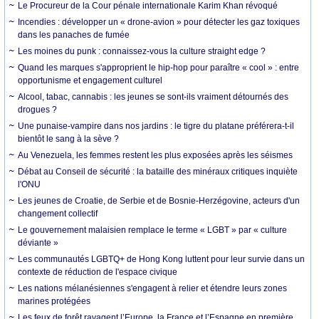
Le Procureur de la Cour pénale internationale Karim Khan révoqué
Incendies : développer un « drone-avion » pour détecter les gaz toxiques
dans les panaches de fumée
Les moines du punk : connaissez-vous la culture straight edge ?
Quand les marques s'approprient le hip-hop pour paraître « cool » : entre
opportunisme et engagement culturel
Alcool, tabac, cannabis : les jeunes se sont-ils vraiment détournés des
drogues ?
Une punaise-vampire dans nos jardins : le tigre du platane préférera-t-il
bientôt le sang à la sève ?
Au Venezuela, les femmes restent les plus exposées après les séismes
Débat au Conseil de sécurité : la bataille des minéraux critiques inquiète
l'ONU
Les jeunes de Croatie, de Serbie et de Bosnie-Herzégovine, acteurs d'un
changement collectif
Le gouvernement malaisien remplace le terme « LGBT » par « culture
déviante »
Les communautés LGBTQ+ de Hong Kong luttent pour leur survie dans un
contexte de réduction de l'espace civique
Les nations mélanésiennes s'engagent à relier et étendre leurs zones
marines protégées
Les feux de forêt ravagent l’Europe, la France et l’Espagne en première