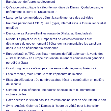
Bangladesh de l'après-soulèvement
Qu'est-ce qui explique la célébrité mondiale de Dimash Qudaibergen, le
phénomène culturel du Kazakhstan ?
La surveillance numérique détruit la santé mentale des activistes
Pour les personnes LGBTQ+ en Égypte, Internet est à la fois un lien vital et
un piège
Des caméras IA surveillent les routes de Dhaka, au Bangladesh
Russie. Le projet de loi qui imposerait de vastes restrictions aux
détracteurs du gouvernement à l’étranger instrumentalise les sanctions
dans le but de bâillonner la dissidence
Europe/Israël et TPO. Les États membres de l’UE autorisant la vente des
« Israel Bonds » en Europe risquent de se rendre complices du génocide
perpétré à Gaza
Covid long : et si ce n’était pas une seule maladie, mais plusieurs ?
La faim recule, mais l’Afrique reste l’épicentre de la crise
États-Unis/Équateur : De nombreux abus liés à la coopération en matière
de sécurité
Ukraine : l’ONU dénonce une hausse spectaculaire du nombre de
victimes civiles
Gaza : cessez-le-feu ou pas, les Palestiniens ne sont en sécurité nulle part
Syrie : António Guterres à Damas, à l'heure de vérité pour la transition