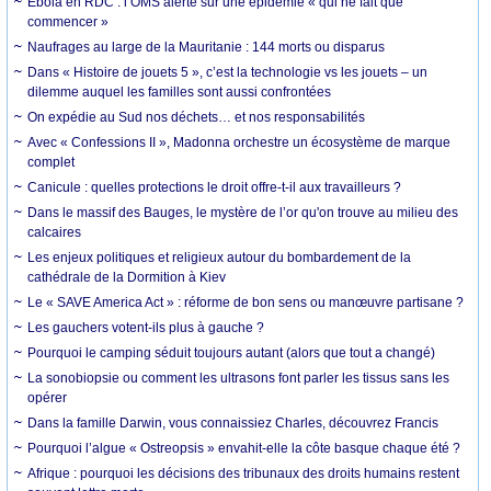
Ebola en RDC : l’OMS alerte sur une épidémie « qui ne fait que
commencer »
Naufrages au large de la Mauritanie : 144 morts ou disparus
Dans « Histoire de jouets 5 », c’est la technologie vs les jouets – un
dilemme auquel les familles sont aussi confrontées
On expédie au Sud nos déchets… et nos responsabilités
Avec « Confessions II », Madonna orchestre un écosystème de marque
complet
Canicule : quelles protections le droit offre-t-il aux travailleurs ?
Dans le massif des Bauges, le mystère de l’or qu'on trouve au milieu des
calcaires
Les enjeux politiques et religieux autour du bombardement de la
cathédrale de la Dormition à Kiev
Le « SAVE America Act » : réforme de bon sens ou manœuvre partisane ?
Les gauchers votent-ils plus à gauche ?
Pourquoi le camping séduit toujours autant (alors que tout a changé)
La sonobiopsie ou comment les ultrasons font parler les tissus sans les
opérer
Dans la famille Darwin, vous connaissiez Charles, découvrez Francis
Pourquoi l’algue « Ostreopsis » envahit-elle la côte basque chaque été ?
Afrique : pourquoi les décisions des tribunaux des droits humains restent