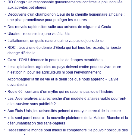
RD Congo : Un responsable gouvernemental confirme la pollution liée
aux activités pétrolières
Découverte d'un champignon tueur de la chenille légionnaire africaine :
une piste prometteuse pour protéger les cultures
Des renvois rapides font suite aux arrivées de migrants à Ceuta
Ukraine : reconstruire, une vie à la fois
L'allaitement, un geste naturel qui ne va pas toujours de soi
RDC : face à une épidémie d'Ebola qui bat tous les records, la riposte
change d'échelle
Gaza : l’ONU dénonce la poursuite de frappes meurtrières
Les exploitations agricoles au pays doivent croître pour survivre, et ce
n’est bon ni pour les agriculteurs ni pour l’environnement
Accompagner la fin de vie et le deuil : ce que nous apprend « La vie
devant soi »
Route 66 : cent ans d’un mythe qui ne raconte pas toute l’histoire
Les IA génératives à la recherche d’un modèle d’affaires viable pourront-
elles survivre sans publicité ?
Aux États-Unis, les universités peinent à enrayer le recul de la lecture
« Ils sont parmi nous » : la nouvelle plateforme de la Maison-Blanche et la
déshumanisation des sans-papiers
Redessiner le monde pour mieux le comprendre : le pouvoir politique des