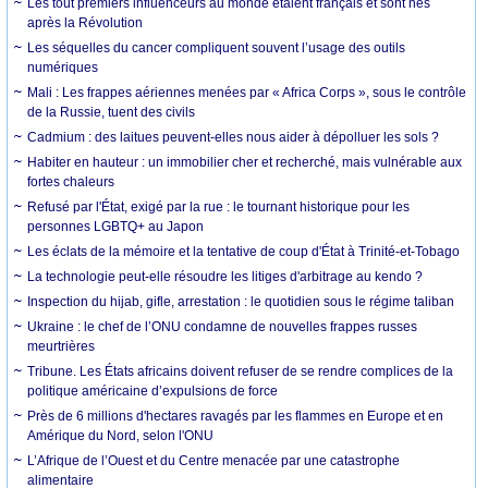
Les tout premiers influenceurs au monde étaient français et sont nés
après la Révolution
Les séquelles du cancer compliquent souvent l’usage des outils
numériques
Mali : Les frappes aériennes menées par « Africa Corps », sous le contrôle
de la Russie, tuent des civils
Cadmium : des laitues peuvent-elles nous aider à dépolluer les sols ?
Habiter en hauteur : un immobilier cher et recherché, mais vulnérable aux
fortes chaleurs
Refusé par l'État, exigé par la rue : le tournant historique pour les
personnes LGBTQ+ au Japon
Les éclats de la mémoire et la tentative de coup d'État à Trinité-et-Tobago
La technologie peut-elle résoudre les litiges d'arbitrage au kendo ?
Inspection du hijab, gifle, arrestation : le quotidien sous le régime taliban
Ukraine : le chef de l’ONU condamne de nouvelles frappes russes
meurtrières
Tribune. Les États africains doivent refuser de se rendre complices de la
politique américaine d’expulsions de force
Près de 6 millions d'hectares ravagés par les flammes en Europe et en
Amérique du Nord, selon l'ONU
L’Afrique de l’Ouest et du Centre menacée par une catastrophe
alimentaire