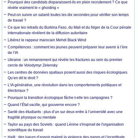
Pourquoi des candidats disparaissent-ils en plein recrutement ? Ce que
révèle vraiment le « ghosting »
Peut-on suivre un salarié toutes les dix secondes pour vérifier son temps
de travail ?
Ce que les retraits du Burkina Faso, du Mali et du Niger de la Cour pénale
internationale révèlent de la diffusion autoritaire
Libérez le rappeur marocain Mehdi Black Wind
Compétences : comment les jeunes peuvent préparer leur avenir à l’ère
de l’IA
Ukraine : un remaniement qui révèle les fractures au sein du premier
cercle de Volodymyr Zelensky
Les centres de données spatiaux posent aussi des risques écologiques.
Qu’en dit le droit ?
L’IA générative, une révolution dans les comportements politiques et
électoraux ?
Pourquoi la transition écologique fâche-t-elle les campagnes ?
Quand l’État vacille, qui gouverne encore ?
Santé des étudiants : plus d’un sur deux entre à l’université avec une
fragilité physique ou mentale
Taylor au pays des Soviets : quand Lénine s'inspirait de l'organisation
scientifique du travail
Haïti : des lueurs d’espoir malgré la violence des gangs et l’incertitude