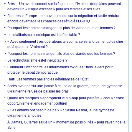
Brésil : Un avertissement sur la façon dont l'IA et les deepfakes peuvent
devenir un « risque excessif » pour les femmes et les filles
Forteresse Europe : le nouveau pacte sur la migration et l'asile réduira
encore davantage les chances des réfugiés LGBTQ+
Pourquoi les hommes mangent-ils plus de viande que les femmes ?
Le totalitarisme numérique est-il inéluctable ?
« Avec seulement trois opérateurs télécoms, ce sera forcément plus cher
qu’à quatre ». Vraiment ?
Pourquoi les hommes mangent ils plus de viande que les femmes ?
Le technofascisme est-il inéluctable ?
Comment lutter contre les informations toxiques : trois leviers pour
protéger le débat démocratique
Haïti. Les femmes pallient les défaillances de l’État
Après avoir perdu une jambe à cause de la guerre, une jeune gymnaste
ukrainienne refuse de baisser les bras
Quand les marques s’approprient le hip-hop pour paraître « cool » : entre
opportunisme et engagement culturel
« Les enfants ont besoin de paix » : Sasha Paskal, jeune gymnaste
ukrainienne amputée
À Damas, Guterres salue un « moment de possibilités » pour l'avenir de la
Syrie