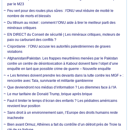
par le M23
Feu vert pour des routes plus sûres : l'ONU veut réduire de moitié le
nombre de morts et blessés
Du lithium au nickel : comment l’ONU aide à tirer le meilleur parti des
minéraux critiques
EN DIRECT du Conseil de sécurité | Les minéraux critiques, moteurs de
paix ou carburant des conflits ?
Cisjordanie : l’ONU accuse les autorités palestiniennes de graves
violations
Afghanistan/Pakistan. Les frappes meurtrières menées par le Pakistan
contre un centre de désintoxication à Kaboul doivent faire l’objet d’une
enquête en tant que possible crime de guerre – Nouvelle enquête
« Les femmes doivent prendre les devants dans la lutte contre les MGF » :
rencontre avec Tala, survivante et militante gambienne
Que deviendront nos médias d’information ? Les dilemmes face à l’IA
Le mur tarifaire de Donald Trump, brique après brique
Faut-il limiter le temps d’écran des enfants ? Les pédiatres américains
revoient leur position
Sans droit à un environnement sain, l’Europe des droits humains reste
inachevée
Bien avant Ormuz, Athènes a fait du contrôle d’un détroit près de Troie la
clé de sa fortune