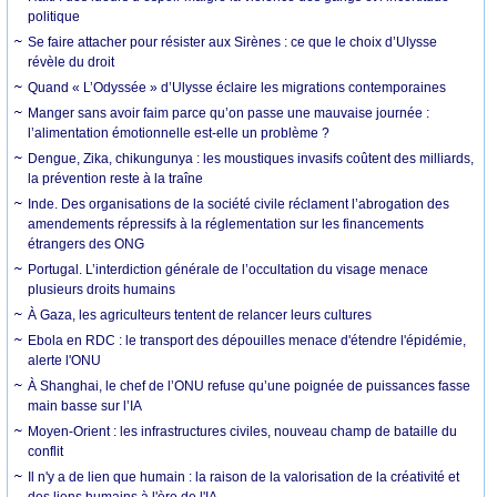
politique
Se faire attacher pour résister aux Sirènes : ce que le choix d’Ulysse
révèle du droit
Quand « L’Odyssée » d’Ulysse éclaire les migrations contemporaines
Manger sans avoir faim parce qu’on passe une mauvaise journée :
l’alimentation émotionnelle est-elle un problème ?
Dengue, Zika, chikungunya : les moustiques invasifs coûtent des milliards,
la prévention reste à la traîne
Inde. Des organisations de la société civile réclament l’abrogation des
amendements répressifs à la réglementation sur les financements
étrangers des ONG
Portugal. L’interdiction générale de l’occultation du visage menace
plusieurs droits humains
À Gaza, les agriculteurs tentent de relancer leurs cultures
Ebola en RDC : le transport des dépouilles menace d'étendre l'épidémie,
alerte l'ONU
À Shanghai, le chef de l’ONU refuse qu’une poignée de puissances fasse
main basse sur l’IA
Moyen-Orient : les infrastructures civiles, nouveau champ de bataille du
conflit
Il n'y a de lien que humain : la raison de la valorisation de la créativité et
des liens humains à l'ère de l'IA