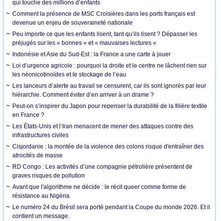
qui touche des millions d’enfants
Comment la présence de MSC Croisières dans les ports français est
devenue un enjeu de souveraineté nationale
Peu importe ce que les enfants lisent, tant qu’ils lisent ? Dépasser les
préjugés sur les « bonnes » et « mauvaises lectures »
Indonésie et Asie du Sud-Est : la France a une carte à jouer
Loi d’urgence agricole : pourquoi la droite et le centre ne lâchent rien sur
les néonicotinoïdes et le stockage de l’eau
Les lanceurs d’alerte au travail se censurent, car ils sont ignorés par leur
hiérarchie. Comment éviter d’en arriver à un drame ?
Peut-on s’inspirer du Japon pour repenser la durabilité de la filière textile
en France ?
Les États-Unis et l’Iran menacent de mener des attaques contre des
infrastructures civiles
Cisjordanie : la montée de la violence des colons risque d'entraîner des
atrocités de masse
RD Congo : Les activités d’une compagnie pétrolière présentent de
graves risques de pollution
Avant que l'algorithme ne décide : le récit queer comme forme de
résistance au Nigéria
Le numéro 24 du Brésil sera porté pendant la Coupe du monde 2026. Et il
contient un message.