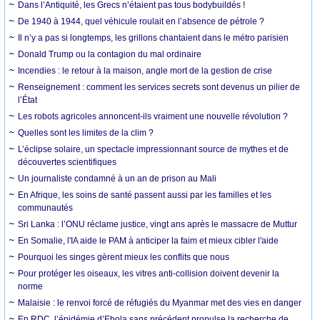
Dans l’Antiquité, les Grecs n’étaient pas tous bodybuildés !
De 1940 à 1944, quel véhicule roulait en l’absence de pétrole ?
Il n’y a pas si longtemps, les grillons chantaient dans le métro parisien
Donald Trump ou la contagion du mal ordinaire
Incendies : le retour à la maison, angle mort de la gestion de crise
Renseignement : comment les services secrets sont devenus un pilier de
l’État
Les robots agricoles annoncent-ils vraiment une nouvelle révolution ?
Quelles sont les limites de la clim ?
L’éclipse solaire, un spectacle impressionnant source de mythes et de
découvertes scientifiques
Un journaliste condamné à un an de prison au Mali
En Afrique, les soins de santé passent aussi par les familles et les
communautés
Sri Lanka : l’ONU réclame justice, vingt ans après le massacre de Muttur
En Somalie, l'IA aide le PAM à anticiper la faim et mieux cibler l'aide
Pourquoi les singes gèrent mieux les conflits que nous
Pour protéger les oiseaux, les vitres anti-collision doivent devenir la
norme
Malaisie : le renvoi forcé de réfugiés du Myanmar met des vies en danger
En RDC, l’épidémie d’Ebola sans précédent propulse la recherche de