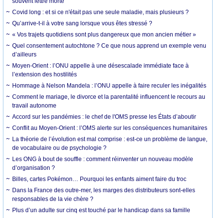
souvent lettre morte
Covid long : et si ce n'était pas une seule maladie, mais plusieurs ?
Qu’arrive-t-il à votre sang lorsque vous êtes stressé ?
« Vos trajets quotidiens sont plus dangereux que mon ancien métier »
Quel consentement autochtone ? Ce que nous apprend un exemple venu
d’ailleurs
Moyen-Orient : l’ONU appelle à une désescalade immédiate face à
l’extension des hostilités
Hommage à Nelson Mandela : l’ONU appelle à faire reculer les inégalités
Comment le mariage, le divorce et la parentalité influencent le recours au
travail autonome
Accord sur les pandémies : le chef de l'OMS presse les États d’aboutir
Conflit au Moyen-Orient : l’OMS alerte sur les conséquences humanitaires
La théorie de l’évolution est mal comprise : est-ce un problème de langue,
de vocabulaire ou de psychologie ?
Les ONG à bout de souffle : comment réinventer un nouveau modèle
d’organisation ?
Billes, cartes Pokémon… Pourquoi les enfants aiment faire du troc
Dans la France des outre-mer, les marges des distributeurs sont-elles
responsables de la vie chère ?
Plus d’un adulte sur cinq est touché par le handicap dans sa famille