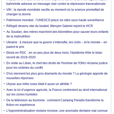
bahreïnite adresse un message clair contre la répression transnationale
VIH : la riposte mondiale vacille au moment où la science promettait de
changer la donne
Patrimoine mondial : l’UNESCO place six sites sous haute surveillance
Réfugié devenu star du basket, Wenyen Gabriel rejoint le HCR
Au Soudan, des mères marchent des kilomètres pour sauver leurs enfants
de la malnutrition
Ukraine : à mesure que la guerre s’intensifie, les civils – et le monde – en
paient le prix
Ebola en RDC : en un peu plus de deux mois, l'épidémie frôle le bilan
record de 2018-2020
En visite au Liban, le chef des droits de l'homme de l'ONU réclame justice
pour les victimes du conflit
D'où viennent les plus gros diamants du monde ? La géologie apporte de
nouvelles réponses
Ulysse aux mille ruses était-il aussi un athlète ?
Avec la loi d’urgence agricole, la France contrevient au droit international
sur les zones humides
De la télévision au tourisme : comment Camping Paradis transforme la
fiction en expérience
L’hypominéralisation molaire-incisive, une anomalie dentaire mal connue