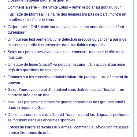
L’Ukraine peut-elle gagner la guerre ?
Comment la série « The White Lotus » remet le polar au goût du jour
Fusillade de Montréal : la haine des femmes n’a pas de parti, montre un
manifeste laissé par le tireur
Cisjordanie: l’ONU alerte sur une violence et une annexion qui ne font
qu’empirer
Un nouveau test permettrait une détection précoce du cancer à partir de
minuscules particules présentes dans les fluides corporels
Soins aux personnes vivant avec une démence : repenser le rôle de la
musique
Un étage de fusée SpaceX va percuter la Lune… Un accident qui pose
déjà des questions de droit spatial
Femmes sur les conseils d’administration : du prestige… au détriment du
pouvoir
Gaza : l'éprouvant trajet d'un patient sous dialyse jusqu'à l'hôpital… en
charrette tirée par un âne
Mali. Des preuves de crimes de guerre commis par des groupes armés
dans la région de Gao
Des empereurs romains à Donald Trump : quand les dirigeants politiques
se montrent dans les enceintes sportives
Forces de l’ordre et recours aux armes : comment la Révolution française
a posé les termes du débat