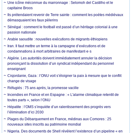
Une icône méconnue du marronnage : Selomoh del Castilho et le
capitaine Broos
Ils prétendaient revenir de Terre sainte : comment les poètes médiévaux
démasquaient les faux pèlerins
Sénégal : comment le football est passé d’un héritage colonial à une
passion nationale
Arabie saoudite : nouvelles exécutions de migrants éthiopiens
Iran. Il faut mettre un terme à la campagne d’exécutions et de
condamnations à mort arbitraires de manifestant·e·s
Algérie. Les autorités doivent immédiatement annuler la décision
prononçant la dissolution d’un syndicat indépendant du personnel
enseignant
Cisjordanie, Gaza : l’ONU voit s’éloigner la paix à mesure que le conflit
change de visage
Réfugiés : 75 ans après, la promesse vacille
Incendies en France et en Espagne : « L'alarme climatique retentit de
toutes parts », selon l’ONU
Hépatite : l’OMS s’inquiète d’un ralentissement des progrès vers
l’élimination d’ici 2030
Plages du Débarquement en France, médinas aux Comores : 25
nouveaux sites inscrits au patrimoine mondial
Nigeria. Des documents de Shell révèlent l’existence d’un pipeline « en