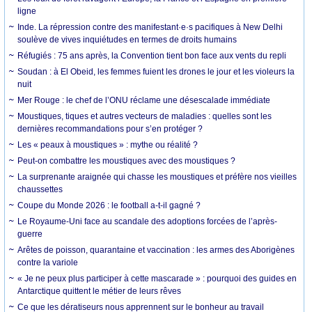
ligne
Inde. La répression contre des manifestant·e·s pacifiques à New Delhi
soulève de vives inquiétudes en termes de droits humains
Réfugiés : 75 ans après, la Convention tient bon face aux vents du repli
Soudan : à El Obeid, les femmes fuient les drones le jour et les violeurs la
nuit
Mer Rouge : le chef de l’ONU réclame une désescalade immédiate
Moustiques, tiques et autres vecteurs de maladies : quelles sont les
dernières recommandations pour s’en protéger ?
Les « peaux à moustiques » : mythe ou réalité ?
Peut-on combattre les moustiques avec des moustiques ?
La surprenante araignée qui chasse les moustiques et préfère nos vieilles
chaussettes
Coupe du Monde 2026 : le football a-t-il gagné ?
Le Royaume-Uni face au scandale des adoptions forcées de l’après-
guerre
Arêtes de poisson, quarantaine et vaccination : les armes des Aborigènes
contre la variole
« Je ne peux plus participer à cette mascarade » : pourquoi des guides en
Antarctique quittent le métier de leurs rêves
Ce que les dératiseurs nous apprennent sur le bonheur au travail