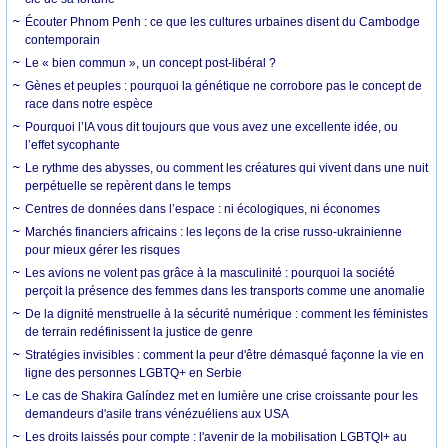
Écouter Phnom Penh : ce que les cultures urbaines disent du Cambodge
contemporain
Le « bien commun », un concept post-libéral ?
Gènes et peuples : pourquoi la génétique ne corrobore pas le concept de
race dans notre espèce
Pourquoi l’IA vous dit toujours que vous avez une excellente idée, ou
l’effet sycophante
Le rythme des abysses, ou comment les créatures qui vivent dans une nuit
perpétuelle se repèrent dans le temps
Centres de données dans l’espace : ni écologiques, ni économes
Marchés financiers africains : les leçons de la crise russo-ukrainienne
pour mieux gérer les risques
Les avions ne volent pas grâce à la masculinité : pourquoi la société
perçoit la présence des femmes dans les transports comme une anomalie
De la dignité menstruelle à la sécurité numérique : comment les féministes
de terrain redéfinissent la justice de genre
Stratégies invisibles : comment la peur d'être démasqué façonne la vie en
ligne des personnes LGBTQ+ en Serbie
Le cas de Shakira Galíndez met en lumière une crise croissante pour les
demandeurs d'asile trans vénézuéliens aux USA
Les droits laissés pour compte : l'avenir de la mobilisation LGBTQI+ au