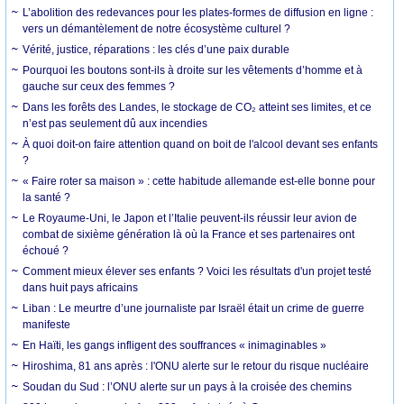
L’abolition des redevances pour les plates-formes de diffusion en ligne :
vers un démantèlement de notre écosystème culturel ?
Vérité, justice, réparations : les clés d’une paix durable
Pourquoi les boutons sont-ils à droite sur les vêtements d’homme et à
gauche sur ceux des femmes ?
Dans les forêts des Landes, le stockage de CO₂ atteint ses limites, et ce
n’est pas seulement dû aux incendies
À quoi doit-on faire attention quand on boit de l'alcool devant ses enfants
?
« Faire roter sa maison » : cette habitude allemande est-elle bonne pour
la santé ?
Le Royaume-Uni, le Japon et l’Italie peuvent-ils réussir leur avion de
combat de sixième génération là où la France et ses partenaires ont
échoué ?
Comment mieux élever ses enfants ? Voici les résultats d'un projet testé
dans huit pays africains
Liban : Le meurtre d’une journaliste par Israël était un crime de guerre
manifeste
En Haïti, les gangs infligent des souffrances « inimaginables »
Hiroshima, 81 ans après : l'ONU alerte sur le retour du risque nucléaire
Soudan du Sud : l’ONU alerte sur un pays à la croisée des chemins