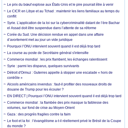
Le prix du bœuf explose aux États-Unis et le pire pourrait être à venir
Le CICR en Libye et au Tchad : maintenir les liens familiaux au temps du
conflit
Syrie. L’application de la loi sur la cybercriminalité datant de l’ère Bachar
el Assad doit être suspendue dans l’attente de sa réforme
Corée du Sud. Une décision rendue en appel dans une affaire
d’avortement met au jour un vide juridique
Pourquoi l’ONU intervient souvent quand il est déjà trop tard
La course au poste de Secrétaire général s'intensifie
Commerce mondial : les prix flambent, les échanges ralentissent
Syrie : parmi les disparus, quelques survivants
Détroit d'Ormuz : Guterres appelle à stopper une escalade « hors de
contrôle »
Alcools américains invendus : faut-il profiter des nouveaux droits de
douane de Trump pour les écouler ?
EN DIRECT | Pourquoi l’ONU intervient souvent quand il est déjà trop tard
Commerce mondial : la flambée des prix masque la faiblesse des
volumes, sur fond de crise au Moyen-Orient
Gaza : des progrès fragiles contre la faim
Le foot et la foi : l’évangélisme a-t-il réellement privé le Brésil de la Coupe
du monde ?