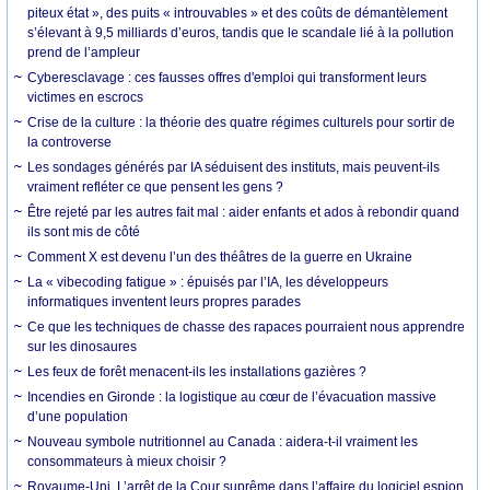
piteux état », des puits « introuvables » et des coûts de démantèlement
s’élevant à 9,5 milliards d’euros, tandis que le scandale lié à la pollution
prend de l’ampleur
Cyberesclavage : ces fausses offres d'emploi qui transforment leurs
victimes en escrocs
Crise de la culture : la théorie des quatre régimes culturels pour sortir de
la controverse
Les sondages générés par IA séduisent des instituts, mais peuvent-ils
vraiment refléter ce que pensent les gens ?
Être rejeté par les autres fait mal : aider enfants et ados à rebondir quand
ils sont mis de côté
Comment X est devenu l’un des théâtres de la guerre en Ukraine
La « vibecoding fatigue » : épuisés par l’IA, les développeurs
informatiques inventent leurs propres parades
Ce que les techniques de chasse des rapaces pourraient nous apprendre
sur les dinosaures
Les feux de forêt menacent-ils les installations gazières ?
Incendies en Gironde : la logistique au cœur de l’évacuation massive
d’une population
Nouveau symbole nutritionnel au Canada : aidera-t-il vraiment les
consommateurs à mieux choisir ?
Royaume-Uni. L’arrêt de la Cour suprême dans l’affaire du logiciel espion