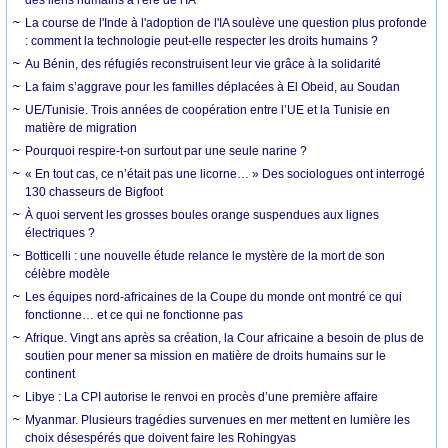
La course de l'Inde à l'adoption de l'IA soulève une question plus profonde
: comment la technologie peut-elle respecter les droits humains ?
Au Bénin, des réfugiés reconstruisent leur vie grâce à la solidarité
La faim s’aggrave pour les familles déplacées à El Obeid, au Soudan
UE/Tunisie. Trois années de coopération entre l’UE et la Tunisie en
matière de migration
Pourquoi respire-t-on surtout par une seule narine ?
« En tout cas, ce n’était pas une licorne… » Des sociologues ont interrogé
130 chasseurs de Bigfoot
À quoi servent les grosses boules orange suspendues aux lignes
électriques ?
Botticelli : une nouvelle étude relance le mystère de la mort de son
célèbre modèle
Les équipes nord-africaines de la Coupe du monde ont montré ce qui
fonctionne… et ce qui ne fonctionne pas
Afrique. Vingt ans après sa création, la Cour africaine a besoin de plus de
soutien pour mener sa mission en matière de droits humains sur le
continent
Libye : La CPI autorise le renvoi en procès d’une première affaire
Myanmar. Plusieurs tragédies survenues en mer mettent en lumière les
choix désespérés que doivent faire les Rohingyas