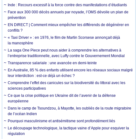
Inde : Recours excessif à la force contre des manifestations d’étudiants
Face aux 300 000 décès annuels par noyade, l’OMS dévoile un plan de
prévention
EN DIRECT | Comment mieux empêcher les différends de dégénérer en
conflits ?
« Taxi Driver » : en 1976, le film de Martin Scorsese annonçait déjà
la manosphère
La saga One Piece peut nous aider à comprendre les alternatives à
l’entreprise traditionnelle, avec Luffy contre le Gouvernement Mondial
Transparence salariale : une avancée en demi-teinte
En Australie, 85 % des enfants utilisent encore les réseaux sociaux malgré
leur interdiction : est-ce déjà un échec ?
Comprendre l’effet des canicules sur la biodiversité du littoral avec les
sciences participatives
Ce que la crise politique en Ukraine dit de l’avenir de la défense
européenne
Dans le camp de Tsoundzou, à Mayotte, les oubliés de la route migratoire
de l’océan Indien
Pourquoi masculinisme et antisémitisme sont profondément liés
Le découpage technologique, la tactique vaine d’Apple pour esquiver la
régulation