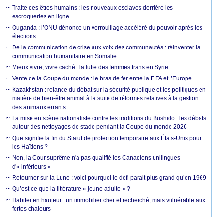
Traite des êtres humains : les nouveaux esclaves derrière les
escroqueries en ligne
Ouganda : l’ONU dénonce un verrouillage accéléré du pouvoir après les
élections
De la communication de crise aux voix des communautés : réinventer la
communication humanitaire en Somalie
Mieux vivre, vivre caché : la lutte des femmes trans en Syrie
Vente de la Coupe du monde : le bras de fer entre la FIFA et l’Europe
Kazakhstan : relance du débat sur la sécurité publique et les politiques en
matière de bien-être animal à la suite de réformes relatives à la gestion
des animaux errants
La mise en scène nationaliste contre les traditions du Bushido : les débats
autour des nettoyages de stade pendant la Coupe du monde 2026
Que signifie la fin du Statut de protection temporaire aux États-Unis pour
les Haïtiens ?
Non, la Cour suprême n'a pas qualifié les Canadiens unilingues
d'« inférieurs »
Retourner sur la Lune : voici pourquoi le défi parait plus grand qu’en 1969
Qu’est-ce que la littérature « jeune adulte » ?
Habiter en hauteur : un immobilier cher et recherché, mais vulnérable aux
fortes chaleurs