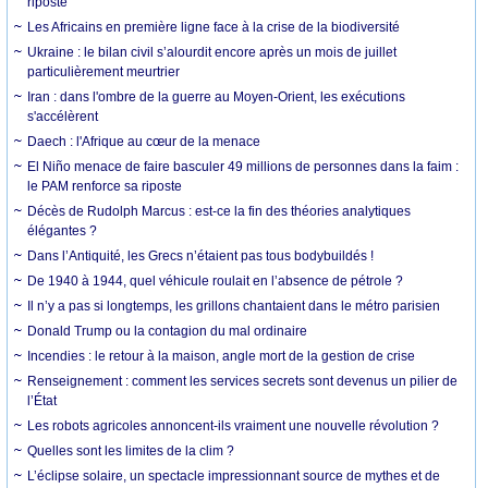
riposte
Les Africains en première ligne face à la crise de la biodiversité
Ukraine : le bilan civil s’alourdit encore après un mois de juillet
particulièrement meurtrier
Iran : dans l'ombre de la guerre au Moyen-Orient, les exécutions
s'accélèrent
Daech : l'Afrique au cœur de la menace
El Niño menace de faire basculer 49 millions de personnes dans la faim :
le PAM renforce sa riposte
Décès de Rudolph Marcus : est-ce la fin des théories analytiques
élégantes ?
Dans l’Antiquité, les Grecs n’étaient pas tous bodybuildés !
De 1940 à 1944, quel véhicule roulait en l’absence de pétrole ?
Il n’y a pas si longtemps, les grillons chantaient dans le métro parisien
Donald Trump ou la contagion du mal ordinaire
Incendies : le retour à la maison, angle mort de la gestion de crise
Renseignement : comment les services secrets sont devenus un pilier de
l’État
Les robots agricoles annoncent-ils vraiment une nouvelle révolution ?
Quelles sont les limites de la clim ?
L’éclipse solaire, un spectacle impressionnant source de mythes et de