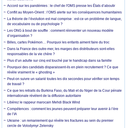
Accord sur les pandémies : le chef de l'OMS presse les États d’aboutir
Conflit au Moyen-Orient : l’OMS alerte sur les conséquences humanitaires
La théorie de l’évolution est mal comprise : est-ce un problème de langue,
de vocabulaire ou de psychologie ?
Les ONG à bout de souffle : comment réinventer un nouveau modèle
d’organisation ?
Billes, cartes Pokémon… Pourquoi les enfants aiment faire du troc
Dans la France des outre-mer, les marges des distributeurs sont-elles
responsables de la vie chère ?
Plus d’un adulte sur cinq est touché par le handicap dans sa famille
Pourquoi des candidats disparaissent-ils en plein recrutement ? Ce que
révèle vraiment le « ghosting »
Peut-on suivre un salarié toutes les dix secondes pour vérifier son temps
de travail ?
Ce que les retraits du Burkina Faso, du Mali et du Niger de la Cour pénale
internationale révèlent de la diffusion autoritaire
Libérez le rappeur marocain Mehdi Black Wind
Compétences : comment les jeunes peuvent préparer leur avenir à l’ère
de l’IA
Ukraine : un remaniement qui révèle les fractures au sein du premier
cercle de Volodymyr Zelensky