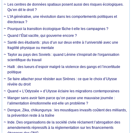
Les centres de données spatiaux posent aussi des risques écologiques.
Qu’en dit le droit ?
L’IA générative, une révolution dans les comportements politiques et
électoraux ?
Pourquoi la transition écologique fâche-t-elle les campagnes ?
Quand l’État vacille, qui gouverne encore ?
Santé des étudiants : plus d’un sur deux entre à l’université avec une
fragilité physique ou mentale
Taylor au pays des Soviets : quand Lénine s'inspirait de l'organisation
scientifique du travail
Haïti : des lueurs d’espoir malgré la violence des gangs et l’incertitude
politique
Se faire attacher pour résister aux Sirènes : ce que le choix d’Ulysse
révèle du droit
Quand « L’Odyssée » d’Ulysse éclaire les migrations contemporaines
Manger sans avoir faim parce qu’on passe une mauvaise journée :
l’alimentation émotionnelle est-elle un problème ?
Dengue, Zika, chikungunya : les moustiques invasifs coûtent des milliards,
la prévention reste à la traîne
Inde. Des organisations de la société civile réclament l’abrogation des
amendements répressifs à la réglementation sur les financements
étrangers des ONG