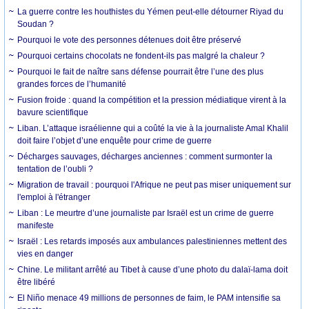
La guerre contre les houthistes du Yémen peut-elle détourner Riyad du
Soudan ?
Pourquoi le vote des personnes détenues doit être préservé
Pourquoi certains chocolats ne fondent-ils pas malgré la chaleur ?
Pourquoi le fait de naître sans défense pourrait être l’une des plus
grandes forces de l’humanité
Fusion froide : quand la compétition et la pression médiatique virent à la
bavure scientifique
Liban. L’attaque israélienne qui a coûté la vie à la journaliste Amal Khalil
doit faire l’objet d’une enquête pour crime de guerre
Décharges sauvages, décharges anciennes : comment surmonter la
tentation de l’oubli ?
Migration de travail : pourquoi l'Afrique ne peut pas miser uniquement sur
l'emploi à l'étranger
Liban : Le meurtre d’une journaliste par Israël est un crime de guerre
manifeste
Israël : Les retards imposés aux ambulances palestiniennes mettent des
vies en danger
Chine. Le militant arrêté au Tibet à cause d’une photo du dalaï-lama doit
être libéré
El Niño menace 49 millions de personnes de faim, le PAM intensifie sa