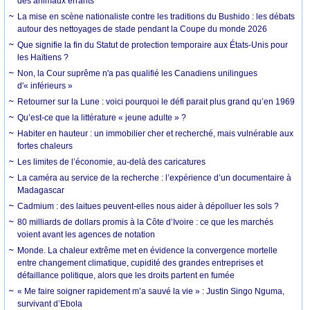
des animaux errants
La mise en scène nationaliste contre les traditions du Bushido : les débats
autour des nettoyages de stade pendant la Coupe du monde 2026
Que signifie la fin du Statut de protection temporaire aux États-Unis pour
les Haïtiens ?
Non, la Cour suprême n'a pas qualifié les Canadiens unilingues
d'« inférieurs »
Retourner sur la Lune : voici pourquoi le défi parait plus grand qu’en 1969
Qu’est-ce que la littérature « jeune adulte » ?
Habiter en hauteur : un immobilier cher et recherché, mais vulnérable aux
fortes chaleurs
Les limites de l’économie, au-delà des caricatures
La caméra au service de la recherche : l’expérience d’un documentaire à
Madagascar
Cadmium : des laitues peuvent-elles nous aider à dépolluer les sols ?
80 milliards de dollars promis à la Côte d’Ivoire : ce que les marchés
voient avant les agences de notation
Monde. La chaleur extrême met en évidence la convergence mortelle
entre changement climatique, cupidité des grandes entreprises et
défaillance politique, alors que les droits partent en fumée
« Me faire soigner rapidement m’a sauvé la vie » : Justin Singo Nguma,
survivant d’Ebola