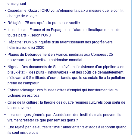
enseignant
Cisjordanie, Gaza : l’ONU voit s’éloigner la paix à mesure que le conflit
change de visage
Réfugiés : 75 ans après, la promesse vacille
Incendies en France et en Espagne : « L'alarme climatique retentit de
toutes parts », selon l’ONU
Hépatite : l’OMS s’inquiète d’un ralentissement des progrès vers
l’élimination d’ici 2030
Plages du Débarquement en France, médinas aux Comores : 25
nouveaux sites inscrits au patrimoine mondial
Nigeria. Des documents de Shell révèlent l’existence d’un pipeline « en
piteux état », des puits « introuvables » et des coûts de démantèlement
s’élevant à 9,5 milliards d’euros, tandis que le scandale lié à la pollution
prend de l’ampleur
Cyberesclavage : ces fausses offres d'emploi qui transforment leurs
victimes en escrocs
Crise de la culture : la théorie des quatre régimes culturels pour sortir de
la controverse
Les sondages générés par IA séduisent des instituts, mais peuvent-ils
vraiment refléter ce que pensent les gens ?
Être rejeté par les autres fait mal : aider enfants et ados à rebondir quand
ils sont mis de côté