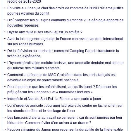
record de 2018-2020
En visite au Liban, le chef des droits de l'homme de l'ONU réclame justice
pour les victimes du conflit
D'où viennent les plus gros diamants du monde ? La géologie apporte de
nouvelles réponses
Ulysse aux mille ruses était-il aussi un athlète ?
Avec la loi d’urgence agricole, la France contrevient au droit international
sur les zones humides
De la télévision au tourisme : comment Camping Paradis transforme la
fiction en expérience
L’hypominéralisation molaire-incisive, une anomalie dentaire mal connue
qui touche des millions d’enfants
Comment la présence de MSC Croisières dans les ports français est
devenue un enjeu de souveraineté nationale
Peu importe ce que les enfants lisent, tant qu’ils lisent ? Dépasser les
préjugés sur les « bonnes » et « mauvaises lectures »
Indonésie et Asie du Sud-Est : la France a une carte à jouer
Loi d’urgence agricole : pourquoi la droite et le centre ne lâchent rien sur
les néonicotinoïdes et le stockage de l’eau
Les lanceurs d’alerte au travail se censurent, car ils sont ignorés par leur
hiérarchie. Comment éviter d’en arriver à un drame ?
Peut-on s’inspirer du Japon pour repenser la durabilité de la filière textile