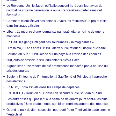
Le Royaume-Uni, le Japon et l’Italie peuvent-ils réussir leur avion de
combat de sixième génération là où la France et ses partenaires ont
échoué ?
Comment mieux élever ses enfants ? Voici les résultats d'un projet testé
dans huit pays africains
Liban : Le meurtre d’une journaliste par Israël était un crime de guerre
manifeste
En Haïti, les gangs infligent des souffrances « inimaginables »
Hiroshima, 81 ans après : l'ONU alerte sur le retour du risque nucléaire
Soudan du Sud : l’ONU alerte sur un pays à la croisée des chemins
300 jours de cessez-le-feu, 300 enfants tués à Gaza
Afghanistan : une récolte de blé prometteuse menacée par la hausse du
prix des engrais
Soutenir l’intégrité de l’information à Sao Tomé-et-Principe à l’approche
des élections
En RDC, Ebola s’invite dans les camps de déplacés
EN DIRECT - Réunion du Conseil de sécurité sur le Soudan du Sud
Les entreprises qui passent à la semaine de quatre jours sont-elles plus
productives ? Une étude menée sur 15 entreprises apporte des réponses
Quand la paix devient suspecte : pourquoi Peter Thiel voit le pape comme
l’Antéchrist