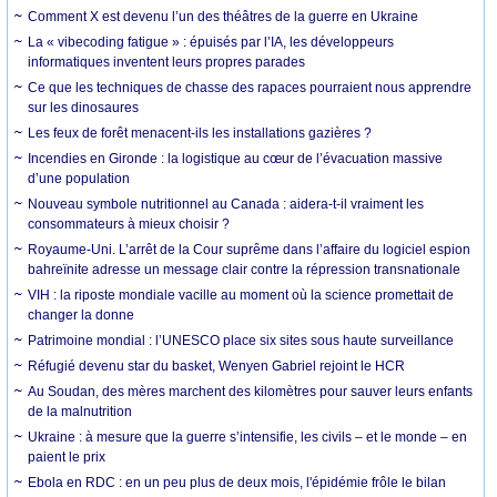
Comment X est devenu l’un des théâtres de la guerre en Ukraine
La « vibecoding fatigue » : épuisés par l’IA, les développeurs
informatiques inventent leurs propres parades
Ce que les techniques de chasse des rapaces pourraient nous apprendre
sur les dinosaures
Les feux de forêt menacent-ils les installations gazières ?
Incendies en Gironde : la logistique au cœur de l’évacuation massive
d’une population
Nouveau symbole nutritionnel au Canada : aidera-t-il vraiment les
consommateurs à mieux choisir ?
Royaume-Uni. L’arrêt de la Cour suprême dans l’affaire du logiciel espion
bahreïnite adresse un message clair contre la répression transnationale
VIH : la riposte mondiale vacille au moment où la science promettait de
changer la donne
Patrimoine mondial : l’UNESCO place six sites sous haute surveillance
Réfugié devenu star du basket, Wenyen Gabriel rejoint le HCR
Au Soudan, des mères marchent des kilomètres pour sauver leurs enfants
de la malnutrition
Ukraine : à mesure que la guerre s’intensifie, les civils – et le monde – en
paient le prix
Ebola en RDC : en un peu plus de deux mois, l'épidémie frôle le bilan