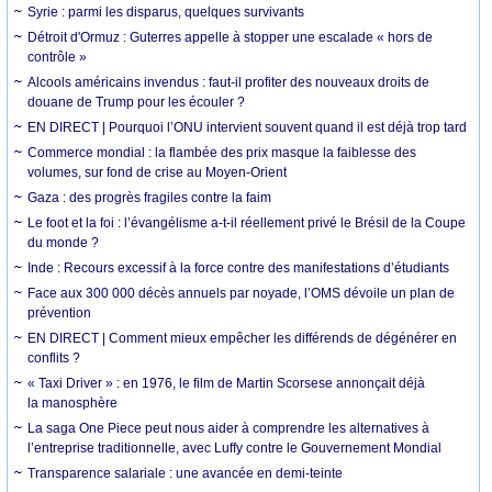
Syrie : parmi les disparus, quelques survivants
Détroit d'Ormuz : Guterres appelle à stopper une escalade « hors de
contrôle »
Alcools américains invendus : faut-il profiter des nouveaux droits de
douane de Trump pour les écouler ?
EN DIRECT | Pourquoi l’ONU intervient souvent quand il est déjà trop tard
Commerce mondial : la flambée des prix masque la faiblesse des
volumes, sur fond de crise au Moyen-Orient
Gaza : des progrès fragiles contre la faim
Le foot et la foi : l’évangélisme a-t-il réellement privé le Brésil de la Coupe
du monde ?
Inde : Recours excessif à la force contre des manifestations d’étudiants
Face aux 300 000 décès annuels par noyade, l’OMS dévoile un plan de
prévention
EN DIRECT | Comment mieux empêcher les différends de dégénérer en
conflits ?
« Taxi Driver » : en 1976, le film de Martin Scorsese annonçait déjà
la manosphère
La saga One Piece peut nous aider à comprendre les alternatives à
l’entreprise traditionnelle, avec Luffy contre le Gouvernement Mondial
Transparence salariale : une avancée en demi-teinte