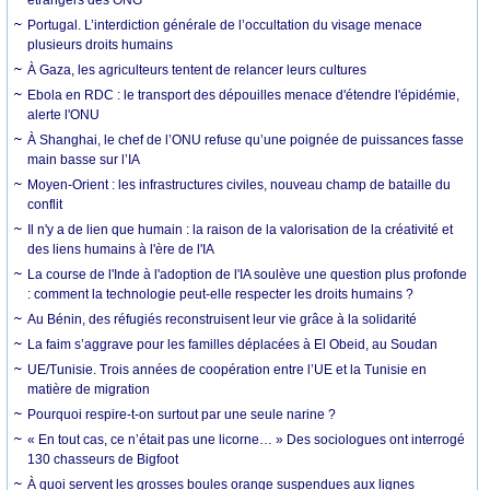
Portugal. L’interdiction générale de l’occultation du visage menace
plusieurs droits humains
À Gaza, les agriculteurs tentent de relancer leurs cultures
Ebola en RDC : le transport des dépouilles menace d'étendre l'épidémie,
alerte l'ONU
À Shanghai, le chef de l’ONU refuse qu’une poignée de puissances fasse
main basse sur l’IA
Moyen-Orient : les infrastructures civiles, nouveau champ de bataille du
conflit
Il n'y a de lien que humain : la raison de la valorisation de la créativité et
des liens humains à l'ère de l'IA
La course de l'Inde à l'adoption de l'IA soulève une question plus profonde
: comment la technologie peut-elle respecter les droits humains ?
Au Bénin, des réfugiés reconstruisent leur vie grâce à la solidarité
La faim s’aggrave pour les familles déplacées à El Obeid, au Soudan
UE/Tunisie. Trois années de coopération entre l’UE et la Tunisie en
matière de migration
Pourquoi respire-t-on surtout par une seule narine ?
« En tout cas, ce n’était pas une licorne… » Des sociologues ont interrogé
130 chasseurs de Bigfoot
À quoi servent les grosses boules orange suspendues aux lignes