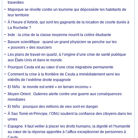
travesties
Majorque se révolte contre un tourisme qui dépossède les habitants de
leur territoire
À l’heure d’Airbnb, qui sont les gagnants de la location de courte durée à
La Rochelle ?
Inde : la crise de la classe moyenne nourrit la colère étudiante
Bavure scientifique : quand un grand physicien se penche sur les
« pouvoirs » des sourciers
Les plans de travail en quartz, à l’origine d’une crise de santé publique
aux États-Unis et dans le monde
Pourquoi Ceuta est au cœur d’une crise migratoire permanente
Comment la crise à la frontière de Ceuta a immédiatement servi les
intérêts de l’extrême droite espagnole
El Niño : le monde est entré « en terrain inconnu »
Moyen-Orient : Guterres alerte contre une guerre aux conséquences
mondiales
El Niño : pourquoi des millions de vies sont en danger
À Sao Tomé-et-Principe, l’ONU soutient la confiance des citoyens dans les
urnes
Espagne. Il faut veiller à placer les droits humains, la dignité et l’humanité
au cœur de la réponse apportée à l’afflux exceptionnel de personnes à
Ceuta