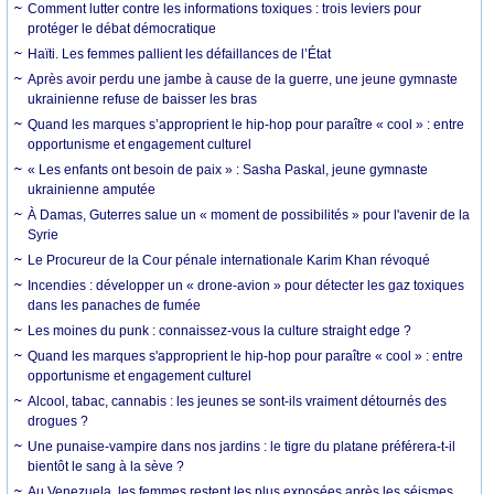
Comment lutter contre les informations toxiques : trois leviers pour
protéger le débat démocratique
Haïti. Les femmes pallient les défaillances de l’État
Après avoir perdu une jambe à cause de la guerre, une jeune gymnaste
ukrainienne refuse de baisser les bras
Quand les marques s’approprient le hip-hop pour paraître « cool » : entre
opportunisme et engagement culturel
« Les enfants ont besoin de paix » : Sasha Paskal, jeune gymnaste
ukrainienne amputée
À Damas, Guterres salue un « moment de possibilités » pour l'avenir de la
Syrie
Le Procureur de la Cour pénale internationale Karim Khan révoqué
Incendies : développer un « drone-avion » pour détecter les gaz toxiques
dans les panaches de fumée
Les moines du punk : connaissez-vous la culture straight edge ?
Quand les marques s'approprient le hip-hop pour paraître « cool » : entre
opportunisme et engagement culturel
Alcool, tabac, cannabis : les jeunes se sont-ils vraiment détournés des
drogues ?
Une punaise-vampire dans nos jardins : le tigre du platane préférera-t-il
bientôt le sang à la sève ?
Au Venezuela, les femmes restent les plus exposées après les séismes