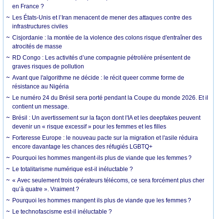
en France ?
Les États-Unis et l’Iran menacent de mener des attaques contre des
infrastructures civiles
Cisjordanie : la montée de la violence des colons risque d'entraîner des
atrocités de masse
RD Congo : Les activités d’une compagnie pétrolière présentent de
graves risques de pollution
Avant que l'algorithme ne décide : le récit queer comme forme de
résistance au Nigéria
Le numéro 24 du Brésil sera porté pendant la Coupe du monde 2026. Et il
contient un message.
Brésil : Un avertissement sur la façon dont l'IA et les deepfakes peuvent
devenir un « risque excessif » pour les femmes et les filles
Forteresse Europe : le nouveau pacte sur la migration et l'asile réduira
encore davantage les chances des réfugiés LGBTQ+
Pourquoi les hommes mangent-ils plus de viande que les femmes ?
Le totalitarisme numérique est-il inéluctable ?
« Avec seulement trois opérateurs télécoms, ce sera forcément plus cher
qu’à quatre ». Vraiment ?
Pourquoi les hommes mangent ils plus de viande que les femmes ?
Le technofascisme est-il inéluctable ?