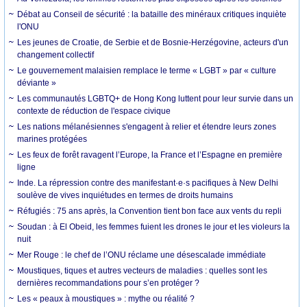
Débat au Conseil de sécurité : la bataille des minéraux critiques inquiète
l'ONU
Les jeunes de Croatie, de Serbie et de Bosnie-Herzégovine, acteurs d'un
changement collectif
Le gouvernement malaisien remplace le terme « LGBT » par « culture
déviante »
Les communautés LGBTQ+ de Hong Kong luttent pour leur survie dans un
contexte de réduction de l'espace civique
Les nations mélanésiennes s'engagent à relier et étendre leurs zones
marines protégées
Les feux de forêt ravagent l’Europe, la France et l’Espagne en première
ligne
Inde. La répression contre des manifestant·e·s pacifiques à New Delhi
soulève de vives inquiétudes en termes de droits humains
Réfugiés : 75 ans après, la Convention tient bon face aux vents du repli
Soudan : à El Obeid, les femmes fuient les drones le jour et les violeurs la
nuit
Mer Rouge : le chef de l’ONU réclame une désescalade immédiate
Moustiques, tiques et autres vecteurs de maladies : quelles sont les
dernières recommandations pour s’en protéger ?
Les « peaux à moustiques » : mythe ou réalité ?