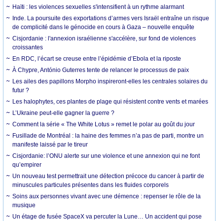
Haïti : les violences sexuelles s'intensifient à un rythme alarmant
Inde. La poursuite des exportations d’armes vers Israël entraîne un risque
de complicité dans le génocide en cours à Gaza – nouvelle enquête
Cisjordanie : l'annexion israélienne s'accélère, sur fond de violences
croissantes
En RDC, l’écart se creuse entre l’épidémie d’Ebola et la riposte
À Chypre, António Guterres tente de relancer le processus de paix
Les ailes des papillons Morpho inspireront-elles les centrales solaires du
futur ?
Les halophytes, ces plantes de plage qui résistent contre vents et marées
L’Ukraine peut-elle gagner la guerre ?
Comment la série « The White Lotus » remet le polar au goût du jour
Fusillade de Montréal : la haine des femmes n’a pas de parti, montre un
manifeste laissé par le tireur
Cisjordanie: l’ONU alerte sur une violence et une annexion qui ne font
qu’empirer
Un nouveau test permettrait une détection précoce du cancer à partir de
minuscules particules présentes dans les fluides corporels
Soins aux personnes vivant avec une démence : repenser le rôle de la
musique
Un étage de fusée SpaceX va percuter la Lune… Un accident qui pose