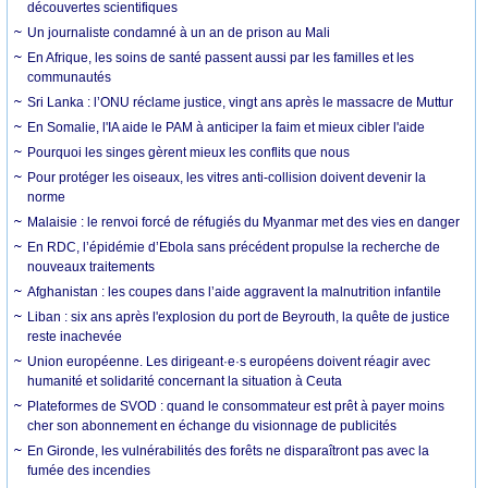
découvertes scientifiques
Un journaliste condamné à un an de prison au Mali
En Afrique, les soins de santé passent aussi par les familles et les
communautés
Sri Lanka : l’ONU réclame justice, vingt ans après le massacre de Muttur
En Somalie, l'IA aide le PAM à anticiper la faim et mieux cibler l'aide
Pourquoi les singes gèrent mieux les conflits que nous
Pour protéger les oiseaux, les vitres anti-collision doivent devenir la
norme
Malaisie : le renvoi forcé de réfugiés du Myanmar met des vies en danger
En RDC, l’épidémie d’Ebola sans précédent propulse la recherche de
nouveaux traitements
Afghanistan : les coupes dans l’aide aggravent la malnutrition infantile
Liban : six ans après l'explosion du port de Beyrouth, la quête de justice
reste inachevée
Union européenne. Les dirigeant·e·s européens doivent réagir avec
humanité et solidarité concernant la situation à Ceuta
Plateformes de SVOD : quand le consommateur est prêt à payer moins
cher son abonnement en échange du visionnage de publicités
En Gironde, les vulnérabilités des forêts ne disparaîtront pas avec la
fumée des incendies