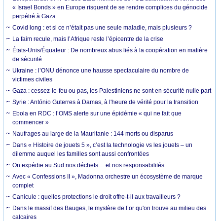
« Israel Bonds » en Europe risquent de se rendre complices du génocide
perpétré à Gaza
Covid long : et si ce n’était pas une seule maladie, mais plusieurs ?
La faim recule, mais l’Afrique reste l’épicentre de la crise
États-Unis/Équateur : De nombreux abus liés à la coopération en matière
de sécurité
Ukraine : l’ONU dénonce une hausse spectaculaire du nombre de
victimes civiles
Gaza : cessez-le-feu ou pas, les Palestiniens ne sont en sécurité nulle part
Syrie : António Guterres à Damas, à l'heure de vérité pour la transition
Ebola en RDC : l’OMS alerte sur une épidémie « qui ne fait que
commencer »
Naufrages au large de la Mauritanie : 144 morts ou disparus
Dans « Histoire de jouets 5 », c’est la technologie vs les jouets – un
dilemme auquel les familles sont aussi confrontées
On expédie au Sud nos déchets… et nos responsabilités
Avec « Confessions II », Madonna orchestre un écosystème de marque
complet
Canicule : quelles protections le droit offre-t-il aux travailleurs ?
Dans le massif des Bauges, le mystère de l’or qu'on trouve au milieu des
calcaires