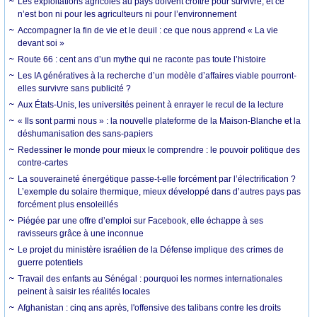
Les exploitations agricoles au pays doivent croître pour survivre, et ce
n’est bon ni pour les agriculteurs ni pour l’environnement
Accompagner la fin de vie et le deuil : ce que nous apprend « La vie
devant soi »
Route 66 : cent ans d’un mythe qui ne raconte pas toute l’histoire
Les IA génératives à la recherche d’un modèle d’affaires viable pourront-
elles survivre sans publicité ?
Aux États-Unis, les universités peinent à enrayer le recul de la lecture
« Ils sont parmi nous » : la nouvelle plateforme de la Maison-Blanche et la
déshumanisation des sans-papiers
Redessiner le monde pour mieux le comprendre : le pouvoir politique des
contre-cartes
La souveraineté énergétique passe-t-elle forcément par l’électrification ?
L’exemple du solaire thermique, mieux développé dans d’autres pays pas
forcément plus ensoleillés
Piégée par une offre d’emploi sur Facebook, elle échappe à ses
ravisseurs grâce à une inconnue
Le projet du ministère israélien de la Défense implique des crimes de
guerre potentiels
Travail des enfants au Sénégal : pourquoi les normes internationales
peinent à saisir les réalités locales
Afghanistan : cinq ans après, l'offensive des talibans contre les droits