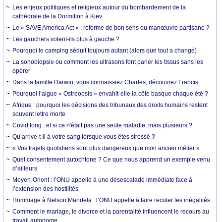
Les enjeux politiques et religieux autour du bombardement de la
cathédrale de la Dormition à Kiev
Le « SAVE America Act » : réforme de bon sens ou manœuvre partisane ?
Les gauchers votent-ils plus à gauche ?
Pourquoi le camping séduit toujours autant (alors que tout a changé)
La sonobiopsie ou comment les ultrasons font parler les tissus sans les
opérer
Dans la famille Darwin, vous connaissiez Charles, découvrez Francis
Pourquoi l’algue « Ostreopsis » envahit-elle la côte basque chaque été ?
Afrique : pourquoi les décisions des tribunaux des droits humains restent
souvent lettre morte
Covid long : et si ce n'était pas une seule maladie, mais plusieurs ?
Qu’arrive-t-il à votre sang lorsque vous êtes stressé ?
« Vos trajets quotidiens sont plus dangereux que mon ancien métier »
Quel consentement autochtone ? Ce que nous apprend un exemple venu
d’ailleurs
Moyen-Orient : l’ONU appelle à une désescalade immédiate face à
l’extension des hostilités
Hommage à Nelson Mandela : l’ONU appelle à faire reculer les inégalités
Comment le mariage, le divorce et la parentalité influencent le recours au
travail autonome