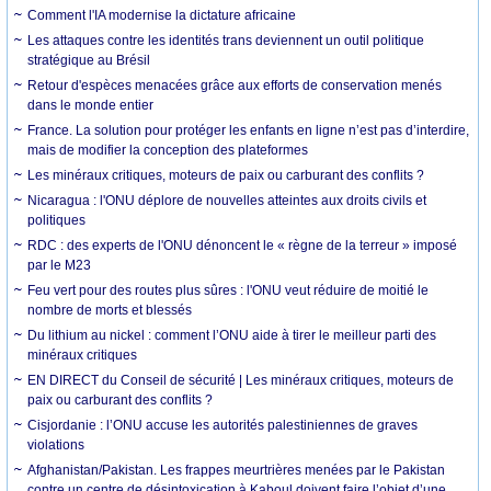
Comment l'IA modernise la dictature africaine
Les attaques contre les identités trans deviennent un outil politique
stratégique au Brésil
Retour d'espèces menacées grâce aux efforts de conservation menés
dans le monde entier
France. La solution pour protéger les enfants en ligne n’est pas d’interdire,
mais de modifier la conception des plateformes
Les minéraux critiques, moteurs de paix ou carburant des conflits ?
Nicaragua : l'ONU déplore de nouvelles atteintes aux droits civils et
politiques
RDC : des experts de l'ONU dénoncent le « règne de la terreur » imposé
par le M23
Feu vert pour des routes plus sûres : l'ONU veut réduire de moitié le
nombre de morts et blessés
Du lithium au nickel : comment l’ONU aide à tirer le meilleur parti des
minéraux critiques
EN DIRECT du Conseil de sécurité | Les minéraux critiques, moteurs de
paix ou carburant des conflits ?
Cisjordanie : l’ONU accuse les autorités palestiniennes de graves
violations
Afghanistan/Pakistan. Les frappes meurtrières menées par le Pakistan
contre un centre de désintoxication à Kaboul doivent faire l’objet d’une