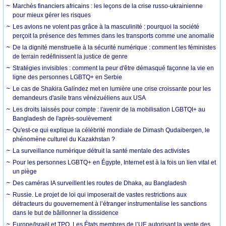
Marchés financiers africains : les leçons de la crise russo-ukrainienne
pour mieux gérer les risques
Les avions ne volent pas grâce à la masculinité : pourquoi la société
perçoit la présence des femmes dans les transports comme une anomalie
De la dignité menstruelle à la sécurité numérique : comment les féministes
de terrain redéfinissent la justice de genre
Stratégies invisibles : comment la peur d'être démasqué façonne la vie en
ligne des personnes LGBTQ+ en Serbie
Le cas de Shakira Galíndez met en lumière une crise croissante pour les
demandeurs d'asile trans vénézuéliens aux USA
Les droits laissés pour compte : l'avenir de la mobilisation LGBTQI+ au
Bangladesh de l'après-soulèvement
Qu'est-ce qui explique la célébrité mondiale de Dimash Qudaibergen, le
phénomène culturel du Kazakhstan ?
La surveillance numérique détruit la santé mentale des activistes
Pour les personnes LGBTQ+ en Égypte, Internet est à la fois un lien vital et
un piège
Des caméras IA surveillent les routes de Dhaka, au Bangladesh
Russie. Le projet de loi qui imposerait de vastes restrictions aux
détracteurs du gouvernement à l’étranger instrumentalise les sanctions
dans le but de bâillonner la dissidence
Europe/Israël et TPO. Les États membres de l’UE autorisant la vente des