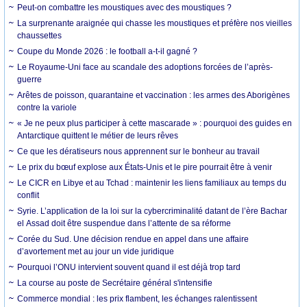
Peut-on combattre les moustiques avec des moustiques ?
La surprenante araignée qui chasse les moustiques et préfère nos vieilles
chaussettes
Coupe du Monde 2026 : le football a-t-il gagné ?
Le Royaume-Uni face au scandale des adoptions forcées de l’après-
guerre
Arêtes de poisson, quarantaine et vaccination : les armes des Aborigènes
contre la variole
« Je ne peux plus participer à cette mascarade » : pourquoi des guides en
Antarctique quittent le métier de leurs rêves
Ce que les dératiseurs nous apprennent sur le bonheur au travail
Le prix du bœuf explose aux États-Unis et le pire pourrait être à venir
Le CICR en Libye et au Tchad : maintenir les liens familiaux au temps du
conflit
Syrie. L’application de la loi sur la cybercriminalité datant de l’ère Bachar
el Assad doit être suspendue dans l’attente de sa réforme
Corée du Sud. Une décision rendue en appel dans une affaire
d’avortement met au jour un vide juridique
Pourquoi l’ONU intervient souvent quand il est déjà trop tard
La course au poste de Secrétaire général s'intensifie
Commerce mondial : les prix flambent, les échanges ralentissent