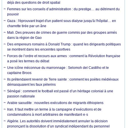
déjà des questions de droit spatial
Femmes sur les conseils d’administration : du prestige… au détriment du
pouvoir
Gaza : l'éprouvant trajet d'un patient sous dialyse jusqu'à l'hôpital… en
charrette tirée par un âne
Mali. Des preuves de crimes de guerre commis par des groupes armés
dans la région de Gao
Des empereurs romains à Donald Trump : quand les dirigeants politiques
se montrent dans les enceintes sportives
Forces de l’ordre et recours aux armes : comment la Révolution française
a posé les termes du débat
Une icône méconnue du marronnage : Selomoh del Castilho et le
capitaine Broos
Ils prétendaient revenir de Terre sainte : comment les poètes médiévaux
démasquaient les faux pèlerins
Sénégal : comment le football est passé d’un héritage colonial à une
passion nationale
Arabie saoudite : nouvelles exécutions de migrants éthiopiens
Iran. Il faut mettre un terme à la campagne d’exécutions et de
condamnations à mort arbitraires de manifestant·e·s
Algérie. Les autorités doivent immédiatement annuler la décision
prononçant la dissolution d’un syndicat indépendant du personnel