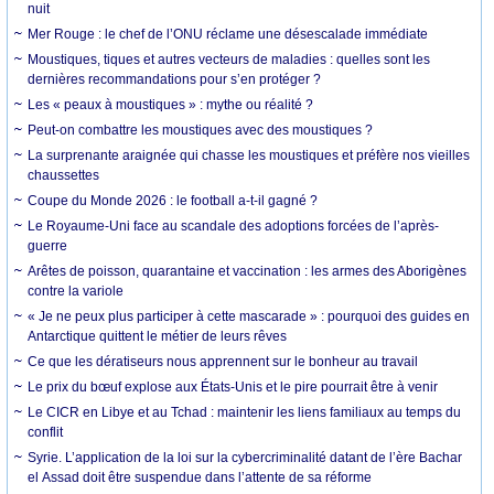
nuit
Mer Rouge : le chef de l’ONU réclame une désescalade immédiate
Moustiques, tiques et autres vecteurs de maladies : quelles sont les
dernières recommandations pour s’en protéger ?
Les « peaux à moustiques » : mythe ou réalité ?
Peut-on combattre les moustiques avec des moustiques ?
La surprenante araignée qui chasse les moustiques et préfère nos vieilles
chaussettes
Coupe du Monde 2026 : le football a-t-il gagné ?
Le Royaume-Uni face au scandale des adoptions forcées de l’après-
guerre
Arêtes de poisson, quarantaine et vaccination : les armes des Aborigènes
contre la variole
« Je ne peux plus participer à cette mascarade » : pourquoi des guides en
Antarctique quittent le métier de leurs rêves
Ce que les dératiseurs nous apprennent sur le bonheur au travail
Le prix du bœuf explose aux États-Unis et le pire pourrait être à venir
Le CICR en Libye et au Tchad : maintenir les liens familiaux au temps du
conflit
Syrie. L’application de la loi sur la cybercriminalité datant de l’ère Bachar
el Assad doit être suspendue dans l’attente de sa réforme