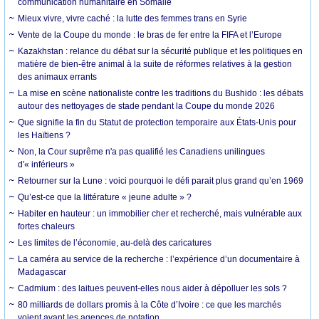
communication humanitaire en Somalie
Mieux vivre, vivre caché : la lutte des femmes trans en Syrie
Vente de la Coupe du monde : le bras de fer entre la FIFA et l’Europe
Kazakhstan : relance du débat sur la sécurité publique et les politiques en
matière de bien-être animal à la suite de réformes relatives à la gestion
des animaux errants
La mise en scène nationaliste contre les traditions du Bushido : les débats
autour des nettoyages de stade pendant la Coupe du monde 2026
Que signifie la fin du Statut de protection temporaire aux États-Unis pour
les Haïtiens ?
Non, la Cour suprême n'a pas qualifié les Canadiens unilingues
d'« inférieurs »
Retourner sur la Lune : voici pourquoi le défi parait plus grand qu’en 1969
Qu’est-ce que la littérature « jeune adulte » ?
Habiter en hauteur : un immobilier cher et recherché, mais vulnérable aux
fortes chaleurs
Les limites de l’économie, au-delà des caricatures
La caméra au service de la recherche : l’expérience d’un documentaire à
Madagascar
Cadmium : des laitues peuvent-elles nous aider à dépolluer les sols ?
80 milliards de dollars promis à la Côte d’Ivoire : ce que les marchés
voient avant les agences de notation