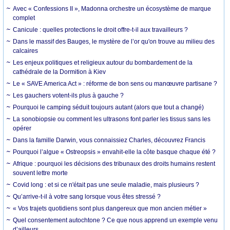
Avec « Confessions II », Madonna orchestre un écosystème de marque
complet
Canicule : quelles protections le droit offre-t-il aux travailleurs ?
Dans le massif des Bauges, le mystère de l’or qu'on trouve au milieu des
calcaires
Les enjeux politiques et religieux autour du bombardement de la
cathédrale de la Dormition à Kiev
Le « SAVE America Act » : réforme de bon sens ou manœuvre partisane ?
Les gauchers votent-ils plus à gauche ?
Pourquoi le camping séduit toujours autant (alors que tout a changé)
La sonobiopsie ou comment les ultrasons font parler les tissus sans les
opérer
Dans la famille Darwin, vous connaissiez Charles, découvrez Francis
Pourquoi l’algue « Ostreopsis » envahit-elle la côte basque chaque été ?
Afrique : pourquoi les décisions des tribunaux des droits humains restent
souvent lettre morte
Covid long : et si ce n'était pas une seule maladie, mais plusieurs ?
Qu’arrive-t-il à votre sang lorsque vous êtes stressé ?
« Vos trajets quotidiens sont plus dangereux que mon ancien métier »
Quel consentement autochtone ? Ce que nous apprend un exemple venu
d’ailleurs