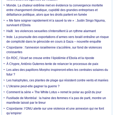
Monde. La chaleur extrême met en évidence la convergence mortelle
entre changement climatique, cupidité des grandes entreprises et
défaillance politique, alors que les droits partent en fumée
« Me faire soigner rapidement m’a sauvé la vie » : Justin Singo Nguma,
survivant d’Ebola
Haïti : les violences sexuelles s'intensifient à un rythme alarmant
Inde. La poursuite des exportations d’armes vers Israël entraîne un risque
de complicité dans le génocide en cours à Gaza – nouvelle enquête
Cisjordanie : l'annexion israélienne s'accélère, sur fond de violences
croissantes
En RDC, l’écart se creuse entre l’épidémie d’Ebola et la riposte
À Chypre, António Guterres tente de relancer le processus de paix
Les ailes des papillons Morpho inspireront-elles les centrales solaires du
futur ?
Les halophytes, ces plantes de plage qui résistent contre vents et marées
L’Ukraine peut-elle gagner la guerre ?
Comment la série « The White Lotus » remet le polar au goût du jour
Fusillade de Montréal : la haine des femmes n’a pas de parti, montre un
manifeste laissé par le tireur
Cisjordanie: l’ONU alerte sur une violence et une annexion qui ne font
qu’empirer