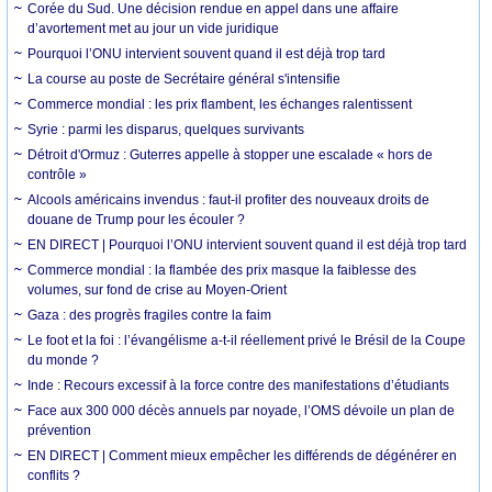
Corée du Sud. Une décision rendue en appel dans une affaire
d’avortement met au jour un vide juridique
Pourquoi l’ONU intervient souvent quand il est déjà trop tard
La course au poste de Secrétaire général s'intensifie
Commerce mondial : les prix flambent, les échanges ralentissent
Syrie : parmi les disparus, quelques survivants
Détroit d'Ormuz : Guterres appelle à stopper une escalade « hors de
contrôle »
Alcools américains invendus : faut-il profiter des nouveaux droits de
douane de Trump pour les écouler ?
EN DIRECT | Pourquoi l’ONU intervient souvent quand il est déjà trop tard
Commerce mondial : la flambée des prix masque la faiblesse des
volumes, sur fond de crise au Moyen-Orient
Gaza : des progrès fragiles contre la faim
Le foot et la foi : l’évangélisme a-t-il réellement privé le Brésil de la Coupe
du monde ?
Inde : Recours excessif à la force contre des manifestations d’étudiants
Face aux 300 000 décès annuels par noyade, l’OMS dévoile un plan de
prévention
EN DIRECT | Comment mieux empêcher les différends de dégénérer en
conflits ?