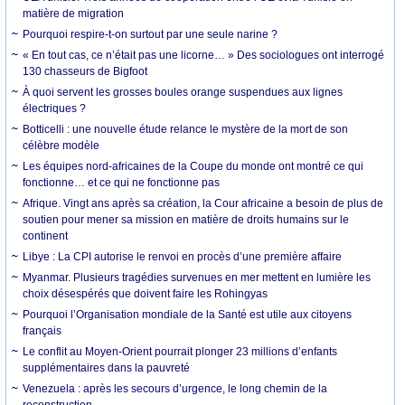
matière de migration
Pourquoi respire-t-on surtout par une seule narine ?
« En tout cas, ce n’était pas une licorne… » Des sociologues ont interrogé
130 chasseurs de Bigfoot
À quoi servent les grosses boules orange suspendues aux lignes
électriques ?
Botticelli : une nouvelle étude relance le mystère de la mort de son
célèbre modèle
Les équipes nord-africaines de la Coupe du monde ont montré ce qui
fonctionne… et ce qui ne fonctionne pas
Afrique. Vingt ans après sa création, la Cour africaine a besoin de plus de
soutien pour mener sa mission en matière de droits humains sur le
continent
Libye : La CPI autorise le renvoi en procès d’une première affaire
Myanmar. Plusieurs tragédies survenues en mer mettent en lumière les
choix désespérés que doivent faire les Rohingyas
Pourquoi l’Organisation mondiale de la Santé est utile aux citoyens
français
Le conflit au Moyen-Orient pourrait plonger 23 millions d’enfants
supplémentaires dans la pauvreté
Venezuela : après les secours d’urgence, le long chemin de la
reconstruction