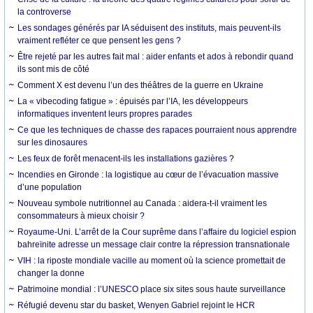
la controverse
Les sondages générés par IA séduisent des instituts, mais peuvent-ils
vraiment refléter ce que pensent les gens ?
Être rejeté par les autres fait mal : aider enfants et ados à rebondir quand
ils sont mis de côté
Comment X est devenu l’un des théâtres de la guerre en Ukraine
La « vibecoding fatigue » : épuisés par l’IA, les développeurs
informatiques inventent leurs propres parades
Ce que les techniques de chasse des rapaces pourraient nous apprendre
sur les dinosaures
Les feux de forêt menacent-ils les installations gazières ?
Incendies en Gironde : la logistique au cœur de l’évacuation massive
d’une population
Nouveau symbole nutritionnel au Canada : aidera-t-il vraiment les
consommateurs à mieux choisir ?
Royaume-Uni. L’arrêt de la Cour suprême dans l’affaire du logiciel espion
bahreïnite adresse un message clair contre la répression transnationale
VIH : la riposte mondiale vacille au moment où la science promettait de
changer la donne
Patrimoine mondial : l’UNESCO place six sites sous haute surveillance
Réfugié devenu star du basket, Wenyen Gabriel rejoint le HCR