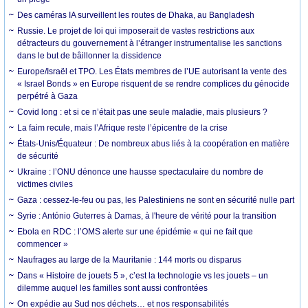
Des caméras IA surveillent les routes de Dhaka, au Bangladesh
Russie. Le projet de loi qui imposerait de vastes restrictions aux
détracteurs du gouvernement à l’étranger instrumentalise les sanctions
dans le but de bâillonner la dissidence
Europe/Israël et TPO. Les États membres de l’UE autorisant la vente des
« Israel Bonds » en Europe risquent de se rendre complices du génocide
perpétré à Gaza
Covid long : et si ce n’était pas une seule maladie, mais plusieurs ?
La faim recule, mais l’Afrique reste l’épicentre de la crise
États-Unis/Équateur : De nombreux abus liés à la coopération en matière
de sécurité
Ukraine : l’ONU dénonce une hausse spectaculaire du nombre de
victimes civiles
Gaza : cessez-le-feu ou pas, les Palestiniens ne sont en sécurité nulle part
Syrie : António Guterres à Damas, à l'heure de vérité pour la transition
Ebola en RDC : l’OMS alerte sur une épidémie « qui ne fait que
commencer »
Naufrages au large de la Mauritanie : 144 morts ou disparus
Dans « Histoire de jouets 5 », c’est la technologie vs les jouets – un
dilemme auquel les familles sont aussi confrontées
On expédie au Sud nos déchets… et nos responsabilités