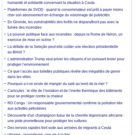
humanité et solidarité concernant la situation à Ceuta
Plateformes de SVOD : quand le consommateur est prêt à payer moins
cher son abonnement en échange du visionnage de publicités
En Gironde, les vulnérabilités des forêts ne disparaîtront pas avec la
fumée des incendies
Le pouvoir politique face aux incendies : depuis la Rome de Néron, un
exercice de mise en scène ?
La défaite de la Seleção peut-elle coûter une élection présidentielle
au Brésil ?
L’administration Trump veut priver les citoyens d’un puissant levier pour
protéger l’environnement
Ce que l’accès aux toilettes publiques révèle des inégalités de genre
dans les villes
Pourquoi a-t-on envie de manger du salé au bord de la mer ?
Canicules : le rôle de l’isolation et de l’inertie thermique des bâtiments
pour se protéger contre la chaleur
RD Congo : Un responsable gouvernemental confirme la pollution liée
aux activités pétrolières
Découverte d'un champignon tueur de la chenille légionnaire africaine :
une piste prometteuse pour protéger les cultures
Des renvois rapides font suite aux arrivées de migrants à Ceuta
Ukraine : reconstruire, une vie à la fois