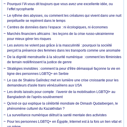
Pourquoi l’IA vous dit toujours que vous avez une excellente idée, ou
l’effet sycophante
Le rythme des abysses, ou comment les créatures qui vivent dans une nuit
perpétuelle se repèrent dans le temps
Centres de données dans l’espace : ni écologiques, ni économes
Marchés financiers africains : les leçons de la crise russo-ukrainienne
pour mieux gérer les risques
Les avions ne volent pas grâce à la masculinité : pourquoi la société
perçoit la présence des femmes dans les transports comme une anomalie
De la dignité menstruelle à la sécurité numérique : comment les féministes
de terrain redéfinissent la justice de genre
Stratégies invisibles : comment la peur d'être démasqué façonne la vie en
ligne des personnes LGBTQ+ en Serbie
Le cas de Shakira Galíndez met en lumière une crise croissante pour les
demandeurs d'asile trans vénézuéliens aux USA
Les droits laissés pour compte : l'avenir de la mobilisation LGBTQI+ au
Bangladesh de l'après-soulèvement
Qu'est-ce qui explique la célébrité mondiale de Dimash Qudaibergen, le
phénomène culturel du Kazakhstan ?
La surveillance numérique détruit la santé mentale des activistes
Pour les personnes LGBTQ+ en Égypte, Internet est à la fois un lien vital et
un piège