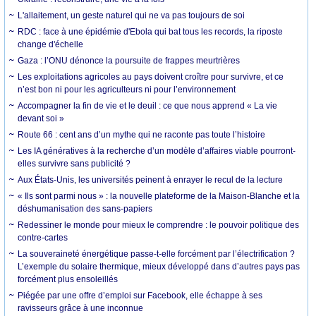
L'allaitement, un geste naturel qui ne va pas toujours de soi
RDC : face à une épidémie d'Ebola qui bat tous les records, la riposte
change d'échelle
Gaza : l’ONU dénonce la poursuite de frappes meurtrières
Les exploitations agricoles au pays doivent croître pour survivre, et ce
n’est bon ni pour les agriculteurs ni pour l’environnement
Accompagner la fin de vie et le deuil : ce que nous apprend « La vie
devant soi »
Route 66 : cent ans d’un mythe qui ne raconte pas toute l’histoire
Les IA génératives à la recherche d’un modèle d’affaires viable pourront-
elles survivre sans publicité ?
Aux États-Unis, les universités peinent à enrayer le recul de la lecture
« Ils sont parmi nous » : la nouvelle plateforme de la Maison-Blanche et la
déshumanisation des sans-papiers
Redessiner le monde pour mieux le comprendre : le pouvoir politique des
contre-cartes
La souveraineté énergétique passe-t-elle forcément par l’électrification ?
L’exemple du solaire thermique, mieux développé dans d’autres pays pas
forcément plus ensoleillés
Piégée par une offre d’emploi sur Facebook, elle échappe à ses
ravisseurs grâce à une inconnue