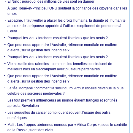
El Niño : pourquoi des millions de vies sont en danger
À Sao Tomé-et-Principe, l’ONU soutient la confiance des citoyens dans les
urnes
Espagne. Il faut veiller à placer les droits humains, la dignité et l’humanité
au cœur de la réponse apportée à l’afflux exceptionnel de personnes à
Ceuta
Pourquoi les vieux torchons essuient-ils mieux que les neufs ?
Que peut nous apprendre l’Australie, référence mondiale en matière
d’alerte, sur la gestion des incendies ?
Pourquoi les vieux torchons essuient-ils mieux que les neufs ?
Vie sexuelle des rainettes : comment les femelles construisent de
meilleurs nids en s'accouplant avec plusieurs partenaires
Que peut nous apprendre l’Australie, référence mondiale en matière
d’alerte, sur la gestion des incendies ?
La fée Morgane : comment la sœur du roi Arthur est-elle devenue la plus
célèbre des sorcières médiévales ?
Les tout premiers influenceurs au monde étaient français et sont nés
après la Révolution
Les séquelles du cancer compliquent souvent l’usage des outils
numériques
Mali : Les frappes aériennes menées par « Africa Corps », sous le contrôle
de la Russie, tuent des civils