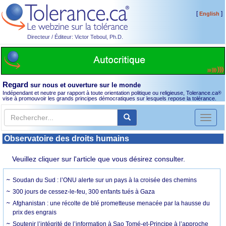
[
]
English
Directeur / Éditeur: Victor Teboul, Ph.D.
Regard
sur nous et ouverture sur le monde
Indépendant et neutre par rapport à toute orientation politique ou religieuse, Tolerance.ca
®
vise à promouvoir les grands principes démocratiques sur lesquels repose la tolérance.
Toggl
naviga
Observatoire des droits humains
Veuillez cliquer sur l'article que vous désirez consulter.
Soudan du Sud : l’ONU alerte sur un pays à la croisée des chemins
300 jours de cessez-le-feu, 300 enfants tués à Gaza
Afghanistan : une récolte de blé prometteuse menacée par la hausse du
prix des engrais
Soutenir l’intégrité de l’information à Sao Tomé-et-Principe à l’approche