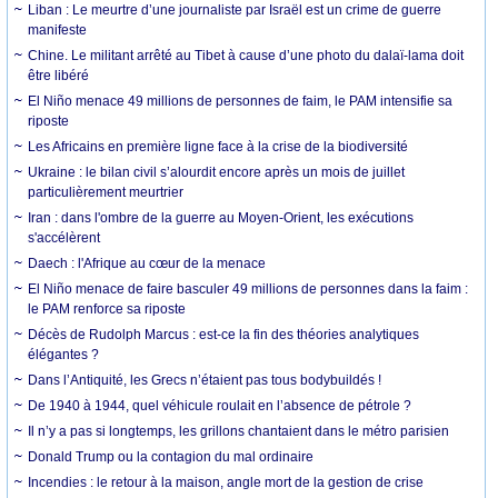
Liban : Le meurtre d’une journaliste par Israël est un crime de guerre
manifeste
Chine. Le militant arrêté au Tibet à cause d’une photo du dalaï-lama doit
être libéré
El Niño menace 49 millions de personnes de faim, le PAM intensifie sa
riposte
Les Africains en première ligne face à la crise de la biodiversité
Ukraine : le bilan civil s’alourdit encore après un mois de juillet
particulièrement meurtrier
Iran : dans l'ombre de la guerre au Moyen-Orient, les exécutions
s'accélèrent
Daech : l'Afrique au cœur de la menace
El Niño menace de faire basculer 49 millions de personnes dans la faim :
le PAM renforce sa riposte
Décès de Rudolph Marcus : est-ce la fin des théories analytiques
élégantes ?
Dans l’Antiquité, les Grecs n’étaient pas tous bodybuildés !
De 1940 à 1944, quel véhicule roulait en l’absence de pétrole ?
Il n’y a pas si longtemps, les grillons chantaient dans le métro parisien
Donald Trump ou la contagion du mal ordinaire
Incendies : le retour à la maison, angle mort de la gestion de crise