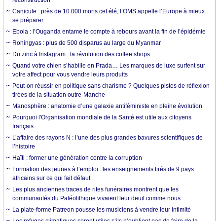
Canicule : près de 10.000 morts cet été, l’OMS appelle l’Europe à mieux
se préparer
Ebola : l’Ouganda entame le compte à rebours avant la fin de l’épidémie
Rohingyas : plus de 500 disparus au large du Myanmar
Du zinc à Instagram : la révolution des coffee shops
Quand votre chien s’habille en Prada… Les marques de luxe surfent sur
votre affect pour vous vendre leurs produits
Peut-on réussir en politique sans charisme ? Quelques pistes de réflexion
tirées de la situation outre-Manche
Manosphère : anatomie d’une galaxie antiféministe en pleine évolution
Pourquoi l'Organisation mondiale de la Santé est utile aux citoyens
français
L’affaire des rayons N : l’une des plus grandes bavures scientifiques de
l’histoire
Haïti : former une génération contre la corruption
Formation des jeunes à l’emploi : les enseignements tirés de 9 pays
africains sur ce qui fait défaut
Les plus anciennes traces de rites funéraires montrent que les
communautés du Paléolithique vivaient leur deuil comme nous
La plate-forme Patreon pousse les musiciens à vendre leur intimité
Les refuges climatiques seront utiles s’ils n’oublient pas de faire de la