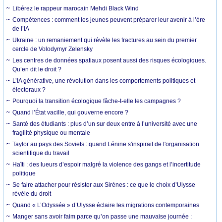
Libérez le rappeur marocain Mehdi Black Wind
Compétences : comment les jeunes peuvent préparer leur avenir à l’ère
de l’IA
Ukraine : un remaniement qui révèle les fractures au sein du premier
cercle de Volodymyr Zelensky
Les centres de données spatiaux posent aussi des risques écologiques.
Qu’en dit le droit ?
L’IA générative, une révolution dans les comportements politiques et
électoraux ?
Pourquoi la transition écologique fâche-t-elle les campagnes ?
Quand l’État vacille, qui gouverne encore ?
Santé des étudiants : plus d’un sur deux entre à l’université avec une
fragilité physique ou mentale
Taylor au pays des Soviets : quand Lénine s'inspirait de l'organisation
scientifique du travail
Haïti : des lueurs d’espoir malgré la violence des gangs et l’incertitude
politique
Se faire attacher pour résister aux Sirènes : ce que le choix d’Ulysse
révèle du droit
Quand « L’Odyssée » d’Ulysse éclaire les migrations contemporaines
Manger sans avoir faim parce qu’on passe une mauvaise journée :