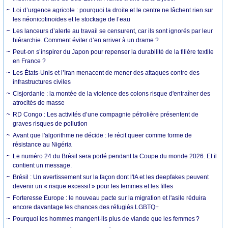
Loi d’urgence agricole : pourquoi la droite et le centre ne lâchent rien sur
les néonicotinoïdes et le stockage de l’eau
Les lanceurs d’alerte au travail se censurent, car ils sont ignorés par leur
hiérarchie. Comment éviter d’en arriver à un drame ?
Peut-on s’inspirer du Japon pour repenser la durabilité de la filière textile
en France ?
Les États-Unis et l’Iran menacent de mener des attaques contre des
infrastructures civiles
Cisjordanie : la montée de la violence des colons risque d'entraîner des
atrocités de masse
RD Congo : Les activités d’une compagnie pétrolière présentent de
graves risques de pollution
Avant que l'algorithme ne décide : le récit queer comme forme de
résistance au Nigéria
Le numéro 24 du Brésil sera porté pendant la Coupe du monde 2026. Et il
contient un message.
Brésil : Un avertissement sur la façon dont l'IA et les deepfakes peuvent
devenir un « risque excessif » pour les femmes et les filles
Forteresse Europe : le nouveau pacte sur la migration et l'asile réduira
encore davantage les chances des réfugiés LGBTQ+
Pourquoi les hommes mangent-ils plus de viande que les femmes ?