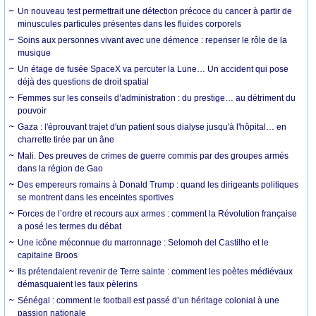
Un nouveau test permettrait une détection précoce du cancer à partir de
minuscules particules présentes dans les fluides corporels
Soins aux personnes vivant avec une démence : repenser le rôle de la
musique
Un étage de fusée SpaceX va percuter la Lune… Un accident qui pose
déjà des questions de droit spatial
Femmes sur les conseils d’administration : du prestige… au détriment du
pouvoir
Gaza : l'éprouvant trajet d'un patient sous dialyse jusqu'à l'hôpital… en
charrette tirée par un âne
Mali. Des preuves de crimes de guerre commis par des groupes armés
dans la région de Gao
Des empereurs romains à Donald Trump : quand les dirigeants politiques
se montrent dans les enceintes sportives
Forces de l’ordre et recours aux armes : comment la Révolution française
a posé les termes du débat
Une icône méconnue du marronnage : Selomoh del Castilho et le
capitaine Broos
Ils prétendaient revenir de Terre sainte : comment les poètes médiévaux
démasquaient les faux pèlerins
Sénégal : comment le football est passé d’un héritage colonial à une
passion nationale