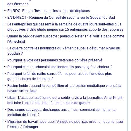
des élections
En RDC, Ebola s’invite dans les camps de déplacés
EN DIRECT - Réunion du Conseil de sécurité sur le Soudan du Sud
Les entreprises qui passent à la semaine de quatre jours sont-elles plus
productives ? Une étude menée sur 15 entreprises apporte des réponses
Quand la paix devient suspecte : pourquoi Peter Thiel voit le pape comme
l’Antéchrist
La guerre contre les houthistes du Yémen peut-elle détourner Riyad du
Soudan ?
Pourquoi le vote des personnes détenues doit être préservé
Pourquoi certains chocolats ne fondent-ils pas malgré la chaleur ?
Pourquoi le fait de naître sans défense pourrait être l’une des plus
grandes forces de l’humanité
Fusion froide : quand la compétition et la pression médiatique virent à la
bavure scientifique
Liban. L’attaque israélienne qui a coûté la vie à la journaliste Amal Khalil
doit faire l’objet d’une enquête pour crime de guerre
Décharges sauvages, décharges anciennes : comment surmonter la
tentation de l’oubli ?
Migration de travail : pourquoi l'Afrique ne peut pas miser uniquement sur
l'emploi à l'étranger