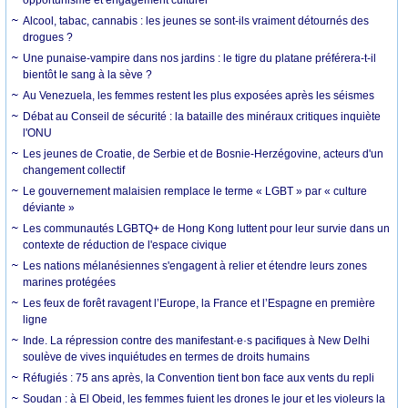
Alcool, tabac, cannabis : les jeunes se sont-ils vraiment détournés des
drogues ?
Une punaise-vampire dans nos jardins : le tigre du platane préférera-t-il
bientôt le sang à la sève ?
Au Venezuela, les femmes restent les plus exposées après les séismes
Débat au Conseil de sécurité : la bataille des minéraux critiques inquiète
l'ONU
Les jeunes de Croatie, de Serbie et de Bosnie-Herzégovine, acteurs d'un
changement collectif
Le gouvernement malaisien remplace le terme « LGBT » par « culture
déviante »
Les communautés LGBTQ+ de Hong Kong luttent pour leur survie dans un
contexte de réduction de l'espace civique
Les nations mélanésiennes s'engagent à relier et étendre leurs zones
marines protégées
Les feux de forêt ravagent l’Europe, la France et l’Espagne en première
ligne
Inde. La répression contre des manifestant·e·s pacifiques à New Delhi
soulève de vives inquiétudes en termes de droits humains
Réfugiés : 75 ans après, la Convention tient bon face aux vents du repli
Soudan : à El Obeid, les femmes fuient les drones le jour et les violeurs la