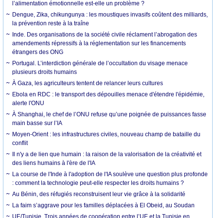
l’alimentation émotionnelle est-elle un problème ?
Dengue, Zika, chikungunya : les moustiques invasifs coûtent des milliards,
la prévention reste à la traîne
Inde. Des organisations de la société civile réclament l’abrogation des
amendements répressifs à la réglementation sur les financements
étrangers des ONG
Portugal. L’interdiction générale de l’occultation du visage menace
plusieurs droits humains
À Gaza, les agriculteurs tentent de relancer leurs cultures
Ebola en RDC : le transport des dépouilles menace d'étendre l'épidémie,
alerte l'ONU
À Shanghai, le chef de l’ONU refuse qu’une poignée de puissances fasse
main basse sur l’IA
Moyen-Orient : les infrastructures civiles, nouveau champ de bataille du
conflit
Il n'y a de lien que humain : la raison de la valorisation de la créativité et
des liens humains à l'ère de l'IA
La course de l'Inde à l'adoption de l'IA soulève une question plus profonde
: comment la technologie peut-elle respecter les droits humains ?
Au Bénin, des réfugiés reconstruisent leur vie grâce à la solidarité
La faim s’aggrave pour les familles déplacées à El Obeid, au Soudan
UE/Tunisie. Trois années de coopération entre l’UE et la Tunisie en