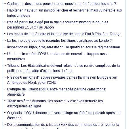
Cadmium : des laitues peuvent-elles nous aider à dépolluer les sols ?
Habiter en hauteur : un immobilier cher et recherché, mais vulnérable aux
fortes chaleurs
Refusé par l'État, exigé par la rue : le tournant historique pour les
personnes LGBTQ+ au Japon
Les éclats de la mémoire et la tentative de coup d'État à Trinité-et-Tobago
La technologie peut-elle résoudre les litiges d'arbitrage au kendo ?
Inspection du hijab, gifle, arrestation : le quotidien sous le régime taliban
Ukraine : le chef de l’ONU condamne de nouvelles frappes russes
meurtrières
Tribune. Les États africains doivent refuser de se rendre complices de la
politique américaine d’expulsions de force
Près de 6 millions d'hectares ravagés par les flammes en Europe et en
Amérique du Nord, selon l'ONU
L’Afrique de l’Ouest et du Centre menacée par une catastrophe
alimentaire
Traite des êtres humains : les nouveaux esclaves derrière les
escroqueries en ligne
Ouganda : l’ONU dénonce un verrouillage accéléré du pouvoir après les
élections
De la communication de crise aux voix des communautés : réinventer la