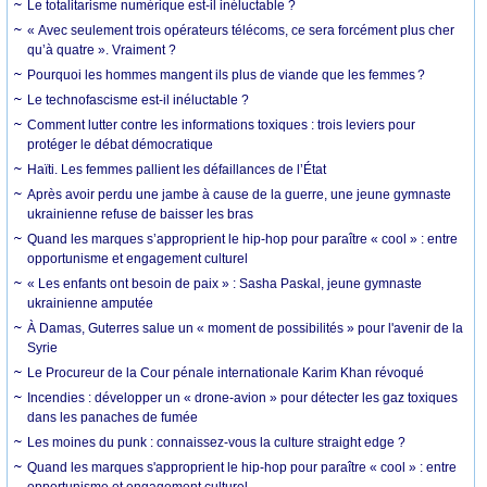
Le totalitarisme numérique est-il inéluctable ?
« Avec seulement trois opérateurs télécoms, ce sera forcément plus cher
qu’à quatre ». Vraiment ?
Pourquoi les hommes mangent ils plus de viande que les femmes ?
Le technofascisme est-il inéluctable ?
Comment lutter contre les informations toxiques : trois leviers pour
protéger le débat démocratique
Haïti. Les femmes pallient les défaillances de l’État
Après avoir perdu une jambe à cause de la guerre, une jeune gymnaste
ukrainienne refuse de baisser les bras
Quand les marques s’approprient le hip-hop pour paraître « cool » : entre
opportunisme et engagement culturel
« Les enfants ont besoin de paix » : Sasha Paskal, jeune gymnaste
ukrainienne amputée
À Damas, Guterres salue un « moment de possibilités » pour l'avenir de la
Syrie
Le Procureur de la Cour pénale internationale Karim Khan révoqué
Incendies : développer un « drone-avion » pour détecter les gaz toxiques
dans les panaches de fumée
Les moines du punk : connaissez-vous la culture straight edge ?
Quand les marques s'approprient le hip-hop pour paraître « cool » : entre
opportunisme et engagement culturel