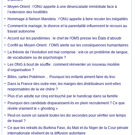
Moyen-Orient : l’ONU appelle à une désescalade immédiate face à
l’extension des hostilités
Hommage à Nelson Mandela : l’ONU appelle à faire reculer les inégalités
Comment le mariage, le divorce et la parentalité influencent le recours au
travail autonome
Accord sur les pandémies : le chef de l'OMS presse les États d’aboutir
Conflit au Moyen-Orient : l’OMS alerte sur les conséquences humanitaires
La théorie de l’évolution est mal comprise : est-ce un problème de langue,
de vocabulaire ou de psychologie ?
Les ONG à bout de souffle : comment réinventer un nouveau modèle
d’organisation ?
Billes, cartes Pokémon… Pourquoi les enfants aiment faire du troc
Dans la France des outre-mer, les marges des distributeurs sont-elles
responsables de la vie chère ?
Plus d’un adulte sur cinq est touché par le handicap dans sa famille
Pourquoi des candidats disparaissent-ils en plein recrutement ? Ce que
révèle vraiment le « ghosting »
Peut-on suivre un salarié toutes les dix secondes pour vérifier son temps
de travail ?
Ce que les retraits du Burkina Faso, du Mali et du Niger de la Cour pénale
internationale révèlent de la diffusion autoritaire