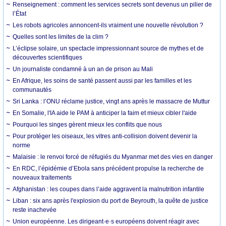
Renseignement : comment les services secrets sont devenus un pilier de
l’État
Les robots agricoles annoncent-ils vraiment une nouvelle révolution ?
Quelles sont les limites de la clim ?
L’éclipse solaire, un spectacle impressionnant source de mythes et de
découvertes scientifiques
Un journaliste condamné à un an de prison au Mali
En Afrique, les soins de santé passent aussi par les familles et les
communautés
Sri Lanka : l’ONU réclame justice, vingt ans après le massacre de Muttur
En Somalie, l'IA aide le PAM à anticiper la faim et mieux cibler l'aide
Pourquoi les singes gèrent mieux les conflits que nous
Pour protéger les oiseaux, les vitres anti-collision doivent devenir la
norme
Malaisie : le renvoi forcé de réfugiés du Myanmar met des vies en danger
En RDC, l’épidémie d’Ebola sans précédent propulse la recherche de
nouveaux traitements
Afghanistan : les coupes dans l’aide aggravent la malnutrition infantile
Liban : six ans après l'explosion du port de Beyrouth, la quête de justice
reste inachevée
Union européenne. Les dirigeant·e·s européens doivent réagir avec