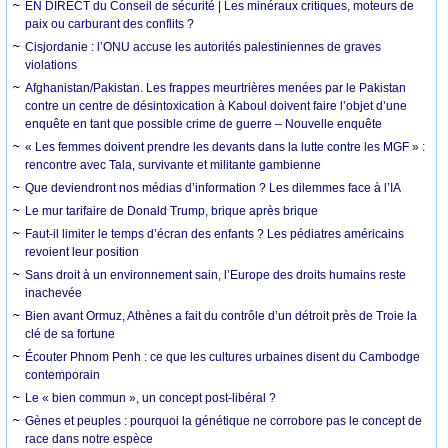
EN DIRECT du Conseil de sécurité | Les minéraux critiques, moteurs de
paix ou carburant des conflits ?
Cisjordanie : l’ONU accuse les autorités palestiniennes de graves
violations
Afghanistan/Pakistan. Les frappes meurtrières menées par le Pakistan
contre un centre de désintoxication à Kaboul doivent faire l’objet d’une
enquête en tant que possible crime de guerre – Nouvelle enquête
« Les femmes doivent prendre les devants dans la lutte contre les MGF » :
rencontre avec Tala, survivante et militante gambienne
Que deviendront nos médias d’information ? Les dilemmes face à l’IA
Le mur tarifaire de Donald Trump, brique après brique
Faut-il limiter le temps d’écran des enfants ? Les pédiatres américains
revoient leur position
Sans droit à un environnement sain, l’Europe des droits humains reste
inachevée
Bien avant Ormuz, Athènes a fait du contrôle d’un détroit près de Troie la
clé de sa fortune
Écouter Phnom Penh : ce que les cultures urbaines disent du Cambodge
contemporain
Le « bien commun », un concept post-libéral ?
Gènes et peuples : pourquoi la génétique ne corrobore pas le concept de
race dans notre espèce