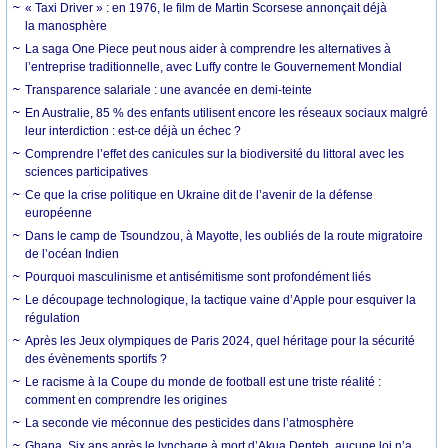
« Taxi Driver » : en 1976, le film de Martin Scorsese annonçait déjà
la manosphère
La saga One Piece peut nous aider à comprendre les alternatives à
l’entreprise traditionnelle, avec Luffy contre le Gouvernement Mondial
Transparence salariale : une avancée en demi-teinte
En Australie, 85 % des enfants utilisent encore les réseaux sociaux malgré
leur interdiction : est-ce déjà un échec ?
Comprendre l’effet des canicules sur la biodiversité du littoral avec les
sciences participatives
Ce que la crise politique en Ukraine dit de l’avenir de la défense
européenne
Dans le camp de Tsoundzou, à Mayotte, les oubliés de la route migratoire
de l’océan Indien
Pourquoi masculinisme et antisémitisme sont profondément liés
Le découpage technologique, la tactique vaine d’Apple pour esquiver la
régulation
Après les Jeux olympiques de Paris 2024, quel héritage pour la sécurité
des évènements sportifs ?
Le racisme à la Coupe du monde de football est une triste réalité :
comment en comprendre les origines
La seconde vie méconnue des pesticides dans l’atmosphère
Ghana. Six ans après le lynchage à mort d’Akua Denteh, aucune loi n’a