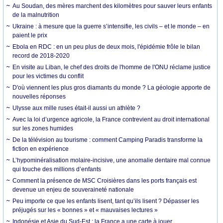
Au Soudan, des mères marchent des kilomètres pour sauver leurs enfants
de la malnutrition
Ukraine : à mesure que la guerre s’intensifie, les civils – et le monde – en
paient le prix
Ebola en RDC : en un peu plus de deux mois, l'épidémie frôle le bilan
record de 2018-2020
En visite au Liban, le chef des droits de l'homme de l'ONU réclame justice
pour les victimes du conflit
D'où viennent les plus gros diamants du monde ? La géologie apporte de
nouvelles réponses
Ulysse aux mille ruses était-il aussi un athlète ?
Avec la loi d’urgence agricole, la France contrevient au droit international
sur les zones humides
De la télévision au tourisme : comment Camping Paradis transforme la
fiction en expérience
L’hypominéralisation molaire-incisive, une anomalie dentaire mal connue
qui touche des millions d’enfants
Comment la présence de MSC Croisières dans les ports français est
devenue un enjeu de souveraineté nationale
Peu importe ce que les enfants lisent, tant qu’ils lisent ? Dépasser les
préjugés sur les « bonnes » et « mauvaises lectures »
Indonésie et Asie du Sud-Est : la France a une carte à jouer