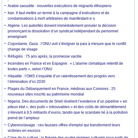
Arabie saoudite : nouvelles exécutions de migrants éthiopiens
Iran. Il faut mettre un terme à la campagne d’exécutions et de
condamnations à mort arbitraires de manifestant·e·s
Algérie. Les autorités doivent immédiatement annuler la décision
prononçant la dissolution d’un syndicat indépendant du personnel
enseignant
Cisjordanie, Gaza : l’ONU voit s’éloigner la paix à mesure que le conflit
change de visage
Réfugiés : 75 ans après, la promesse vacille
Incendies en France et en Espagne : « L'alarme climatique retentit de
toutes parts », selon l’ONU
Hépatite : l’OMS s’inquiète d’un ralentissement des progrès vers
l’élimination d’ici 2030
Plages du Débarquement en France, médinas aux Comores : 25
nouveaux sites inscrits au patrimoine mondial
Nigeria. Des documents de Shell révèlent l’existence d’un pipeline « en
piteux état », des puits « introuvables » et des coûts de démantèlement
s’élevant à 9,5 milliards d’euros, tandis que le scandale lié à la pollution
prend de l’ampleur
Cyberesclavage : ces fausses offres d'emploi qui transforment leurs
victimes en escrocs
Crise de la culture : la théorie des quatre régimes culturels pour sortir de