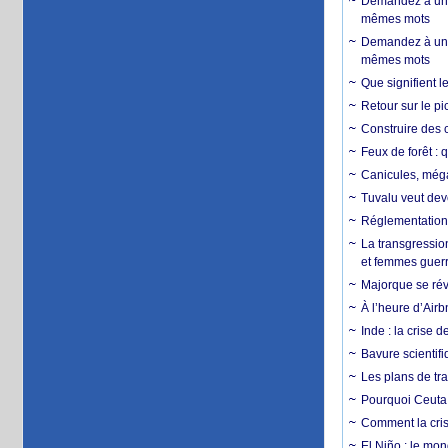
Demandez à un 
mêmes mots
Demandez à un 
mêmes mots
Que signifient l
Retour sur le p
Construire des c
Feux de forêt : 
Canicules, mégaf
Tuvalu veut dev
Réglementation c
La transgression
et femmes guerr
Majorque se révo
À l’heure d’Airb
Inde : la crise 
Bavure scientif
Les plans de tra
Pourquoi Ceuta 
Comment la crise
El Niño : le mon