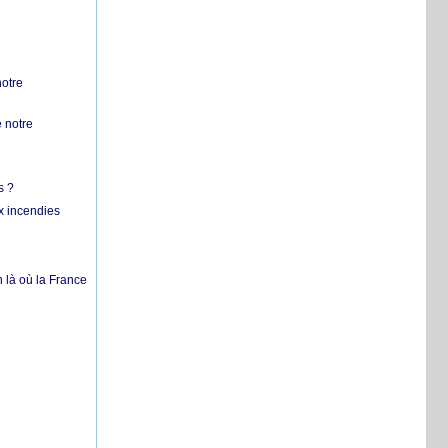
notre
 notre
s ?
x incendies
 là où la France