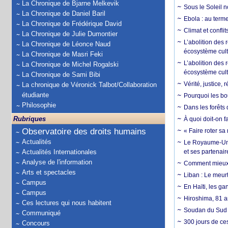
La Chronique de Bjarne Melkevik
Sous le Soleil n
La Chronique de Daniel Baril
Ebola : au terme
La Chronique de Frédérique David
Climat et conflit
La Chronique de Julie Dumontier
L’abolition des
La Chronique de Léonce Naud
écosystème cult
La Chronique de Masri Feki
L’abolition des 
La Chronique de Michel Rogalski
écosystème cult
La Chronique de Sami Bibi
Vérité, justice, 
La chronique de Véronick Talbot/Collaboration
étudiante
Pourquoi les bo
Philosophie
Dans les forêts 
Rubriques
À quoi doit-on f
Observatoire des droits humains
« Faire roter sa
Actualités
Le Royaume-Uni, 
Actualités Internationales
et ses partenai
Analyse de l'information
Comment mieux él
Arts et spectacles
Liban : Le meurt
Campus
En Haïti, les ga
Campus
Hiroshima, 81 an
Ces lectures qui nous habitent
Soudan du Sud :
Communiqué
300 jours de ce
Concours