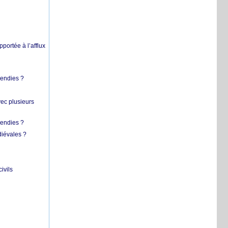
pportée à l’afflux
cendies ?
vec plusieurs
cendies ?
diévales ?
ivils