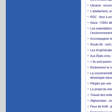
Ukraine : reconst
L'allaitement, u
RDC : face à une
Gaza : l’ONU dé
Les exploitation
l’environnemen
Accompagner la f
Route 66 : cent 
Les IA générativ
Aux États-Unis, 
« Ils sont parm
Redessiner le m
La souveraineté 
développé dans 
Piégée par une 
Le projet du min
Travail des enfa
Afghanistan : cin
Feux de forêt : 