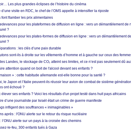
oir… Les plus grandes éclipses de l’histoire du cinéma
 d’une visite en RDC, le chef de l’OMS appelle à intensifier la riposte
s font flamber les prix alimentaires
 redevances pour les plateformes de diffusion en ligne : vers un démantèlement de 
urel ?
redevances pour les plates-formes de diffusion en ligne : vers un démantèlement de
urel ?
réparations : les clés d’une paix durable
utons sont-ils à droite sur les vêtements d’homme et à gauche sur ceux des femme
des Landes, le stockage de CO₂ atteint ses limites, et ce n’est pas seulement dû au
aire attention quand on boit de l'alcool devant ses enfants ?
 maison » : cette habitude allemande est-elle bonne pour la santé ?
le Japon et l’Italie peuvent-ils réussir leur avion de combat de sixième génération
res ont échoué ?
ever ses enfants ? Voici les résultats d'un projet testé dans huit pays africains
re d’une journaliste par Israël était un crime de guerre manifeste
ngs infligent des souffrances « inimaginables »
s après : l'ONU alerte sur le retour du risque nucléaire
 l’ONU alerte sur un pays à la croisée des chemins
ssez-le-feu, 300 enfants tués à Gaza