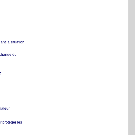
nt la situation
échange du
?
chaleur
r protéger les