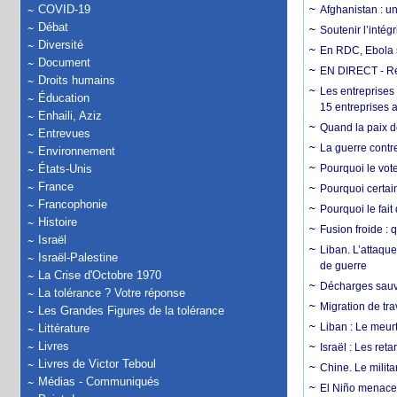
COVID-19
Afghanistan : u
Débat
Soutenir l’intég
Diversité
En RDC, Ebola s
Document
EN DIRECT - Ré
Droits humains
Les entreprises
Éducation
15 entreprises 
Enhaili, Aziz
Quand la paix de
Entrevues
La guerre contr
Environnement
États-Unis
Pourquoi le vot
France
Pourquoi certain
Francophonie
Pourquoi le fait
Histoire
Fusion froide : 
Israël
Liban. L’attaque
Israël-Palestine
de guerre
La Crise d'Octobre 1970
Décharges sauva
La tolérance ? Votre réponse
Migration de tra
Les Grandes Figures de la tolérance
Liban : Le meurt
Littérature
Livres
Israël : Les re
Livres de Victor Teboul
Chine. Le milita
Médias - Communiqués
El Niño menace 