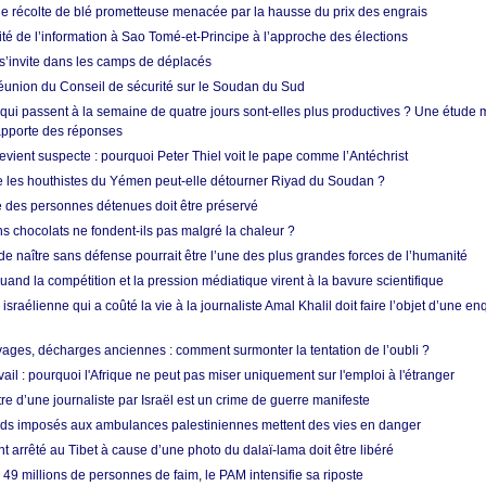
ne récolte de blé prometteuse menacée par la hausse du prix des engrais
rité de l’information à Sao Tomé-et-Principe à l’approche des élections
’invite dans les camps de déplacés
union du Conseil de sécurité sur le Soudan du Sud
 qui passent à la semaine de quatre jours sont-elles plus productives ? Une étude
apporte des réponses
vient suspecte : pourquoi Peter Thiel voit le pape comme l’Antéchrist
e les houthistes du Yémen peut-elle détourner Riyad du Soudan ?
e des personnes détenues doit être préservé
s chocolats ne fondent-ils pas malgré la chaleur ?
 de naître sans défense pourrait être l’une des plus grandes forces de l’humanité
quand la compétition et la pression médiatique virent à la bavure scientifique
 israélienne qui a coûté la vie à la journaliste Amal Khalil doit faire l’objet d’une e
ges, décharges anciennes : comment surmonter la tentation de l’oubli ?
vail : pourquoi l'Afrique ne peut pas miser uniquement sur l'emploi à l'étranger
re d’une journaliste par Israël est un crime de guerre manifeste
tards imposés aux ambulances palestiniennes mettent des vies en danger
nt arrêté au Tibet à cause d’une photo du dalaï-lama doit être libéré
49 millions de personnes de faim, le PAM intensifie sa riposte