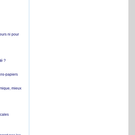
teurs ni pour
té ?
ans-papiers
ermique, mieux
ocales