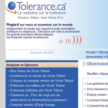
Directeur / Éditeur: Victor Teboul, Ph.D.
Regard
sur nous et ouverture sur le monde
Indépendant et neutre par rapport à toute orientation
politique ou religieuse, Tolerance.ca
vise à promouvoir
®
les grands principes démocratiques
sur lesquels repose la tolérance.
•
Accueil
Qui s
Samedi 8 août 2026
•
Abonnement
O
Observatoi
Analyses et Opinions
Bloc-Notes de Victor Teboul
Veuillez cliqu
Conférences et essais de Victor Teboul
Critiques et comptes rendus de Victor Teboul
Les gobelets de 
Entrevues accordées par Victor Teboul
D’où viennent c
Entrevues réalisées par Victor Teboul
Éclipse solaire :
Tolerance.ca : Plus de vingt ans de
publications et d'interventions publiques !
Comment l’éclips
Comptes rendus d'Osée Kamga
Comment les écl