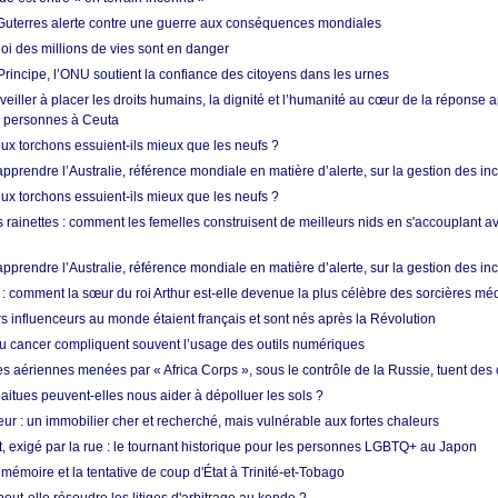
Guterres alerte contre une guerre aux conséquences mondiales
oi des millions de vies sont en danger
rincipe, l’ONU soutient la confiance des citoyens dans les urnes
 veiller à placer les droits humains, la dignité et l’humanité au cœur de la réponse a
e personnes à Ceuta
ux torchons essuient-ils mieux que les neufs ?
prendre l’Australie, référence mondiale en matière d’alerte, sur la gestion des in
ux torchons essuient-ils mieux que les neufs ?
 rainettes : comment les femelles construisent de meilleurs nids en s'accouplant a
prendre l’Australie, référence mondiale en matière d’alerte, sur la gestion des in
: comment la sœur du roi Arthur est-elle devenue la plus célèbre des sorcières mé
s influenceurs au monde étaient français et sont nés après la Révolution
u cancer compliquent souvent l’usage des outils numériques
es aériennes menées par « Africa Corps », sous le contrôle de la Russie, tuent des c
aitues peuvent-elles nous aider à dépolluer les sols ?
ur : un immobilier cher et recherché, mais vulnérable aux fortes chaleurs
t, exigé par la rue : le tournant historique pour les personnes LGBTQ+ au Japon
 mémoire et la tentative de coup d'État à Trinité-et-Tobago