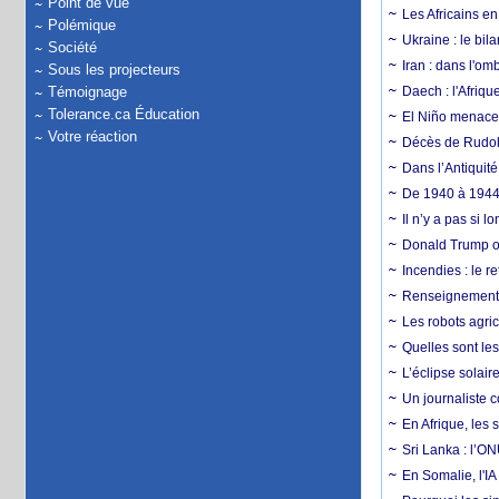
Point de vue
Les Africains en
Polémique
Ukraine : le bila
Société
Iran : dans l'om
Sous les projecteurs
Témoignage
Daech : l'Afriq
Tolerance.ca Éducation
El Niño menace d
Votre réaction
Décès de Rudolp
Dans l’Antiquité
De 1940 à 1944,
Il n’y a pas si 
Donald Trump ou
Incendies : le r
Renseignement :
Les robots agri
Quelles sont les 
L’éclipse solai
Un journaliste 
En Afrique, les 
Sri Lanka : l’ON
En Somalie, l'IA 