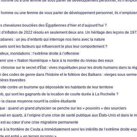
homme ou à une femme de vous parler de développement personnel, ils n’emploie
homme ou une femme de vous parler de développement personnel, ils n’emploiero
es chevelures bouclées des Égyptiennes d’hier et d’aujourd’hui ?
ic d’inflation de 2022 résolu en seulement deux ans. Un héritage des leçons de 197
abanes : un jeu d’enfants qui interroge nos liens avec la nature
quels sont les facteurs qui influencent le plus leur comportement ?
eux, inondations : l’extrême droite à l’offensive
enir une « Nation Numérique » face à la montée du niveau des eaux
hinoise sur le secret d'État : vives inquiétudes pour les droits humains dans la r
 des codes de genre dans l'histoire et le folklore des Balkans : vierges sous serment
ières travesties
lte contre un tourisme qui dépossède les habitants de leur territoire
nb, qui sont les gagnants de la location de courte durée à La Rochelle ?
de la classe moyenne nourrit la colère étudiante
ique : quand un grand physicien se penche sur les « pouvoirs » des sourciers
vail en quartz, à l’origine d’une crise de santé publique aux États-Unis et dans le
est au cœur d’une crise migratoire permanente
 à la frontière de Ceuta a immédiatement servi les intérêts de l’extrême droite es
de est entré « en terrain inconnu »