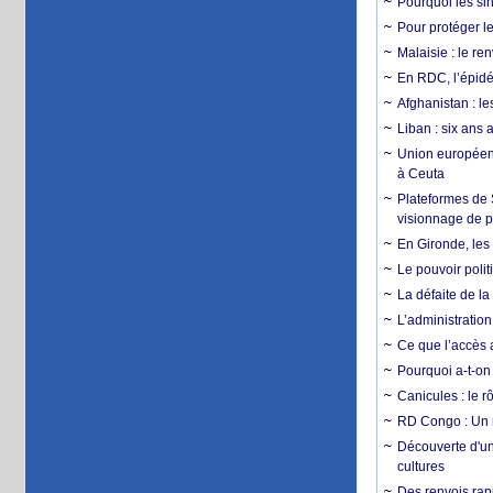
Pourquoi les si
Pour protéger le
Malaisie : le r
En RDC, l’épidé
Afghanistan : le
Liban : six ans 
Union européenn
à Ceuta
Plateformes de
visionnage de p
En Gironde, les 
Le pouvoir poli
La défaite de la
L’administration
Ce que l’accès a
Pourquoi a-t-on
Canicules : le r
RD Congo : Un r
Découverte d'un
cultures
Des renvois rapi