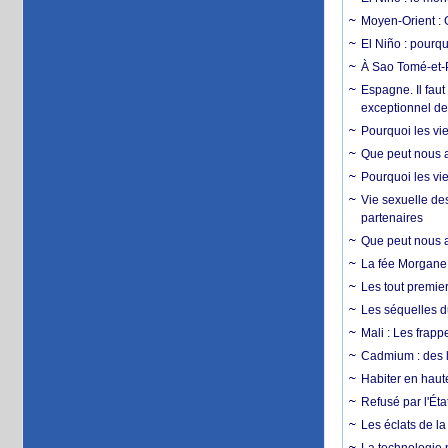
Moyen-Orient : 
El Niño : pourqu
À Sao Tomé-et-P
Espagne. Il faut
exceptionnel d
Pourquoi les vie
Que peut nous ap
Pourquoi les vie
Vie sexuelle des
partenaires
Que peut nous ap
La fée Morgane 
Les tout premier
Les séquelles d
Mali : Les frapp
Cadmium : des l
Habiter en haute
Refusé par l'Éta
Les éclats de la