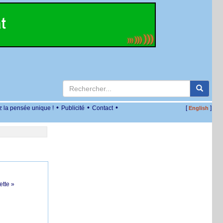
•
•
•
z la pensée unique !
Publicité
Contact
[
]
English
ette »