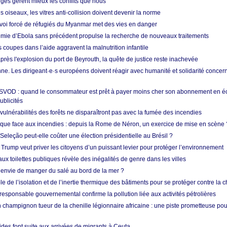
nges gèrent mieux les conflits que nous
s oiseaux, les vitres anti-collision doivent devenir la norme
envoi forcé de réfugiés du Myanmar met des vies en danger
mie d’Ebola sans précédent propulse la recherche de nouveaux traitements
s coupes dans l’aide aggravent la malnutrition infantile
après l'explosion du port de Beyrouth, la quête de justice reste inachevée
e. Les dirigeant·e·s européens doivent réagir avec humanité et solidarité concerna
 SVOD : quand le consommateur est prêt à payer moins cher son abonnement en 
ublicités
vulnérabilités des forêts ne disparaîtront pas avec la fumée des incendies
tique face aux incendies : depuis la Rome de Néron, un exercice de mise en scène 
 Seleção peut-elle coûter une élection présidentielle au Brésil ?
 Trump veut priver les citoyens d’un puissant levier pour protéger l’environnement
ux toilettes publiques révèle des inégalités de genre dans les villes
 envie de manger du salé au bord de la mer ?
ôle de l’isolation et de l’inertie thermique des bâtiments pour se protéger contre la 
esponsable gouvernemental confirme la pollution liée aux activités pétrolières
 champignon tueur de la chenille légionnaire africaine : une piste prometteuse pou
des font suite aux arrivées de migrants à Ceuta