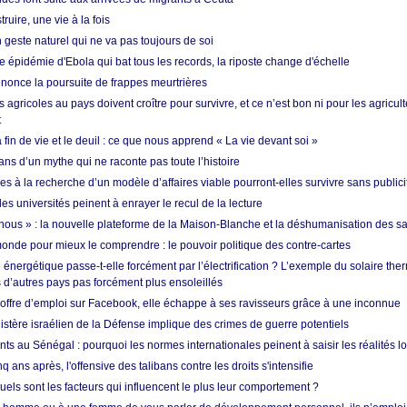
ruire, une vie à la fois
n geste naturel qui ne va pas toujours de soi
 épidémie d'Ebola qui bat tous les records, la riposte change d'échelle
nonce la poursuite de frappes meurtrières
s agricoles au pays doivent croître pour survivre, et ce n’est bon ni pour les agricul
t
in de vie et le deuil : ce que nous apprend « La vie devant soi »
ans d’un mythe qui ne raconte pas toute l’histoire
es à la recherche d’un modèle d’affaires viable pourront-elles survivre sans publici
les universités peinent à enrayer le recul de la lecture
i nous » : la nouvelle plateforme de la Maison-Blanche et la déshumanisation des s
onde pour mieux le comprendre : le pouvoir politique des contre-cartes
énergétique passe-t-elle forcément par l’électrification ? L’exemple du solaire th
d’autres pays pas forcément plus ensoleillés
offre d’emploi sur Facebook, elle échappe à ses ravisseurs grâce à une inconnue
istère israélien de la Défense implique des crimes de guerre potentiels
nts au Sénégal : pourquoi les normes internationales peinent à saisir les réalités l
q ans après, l'offensive des talibans contre les droits s'intensifie
quels sont les facteurs qui influencent le plus leur comportement ?