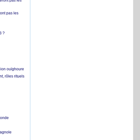
ront pas les
nt pas les
3 ?
égion ouïghoure
, rôles rituels
 monde
pagnole