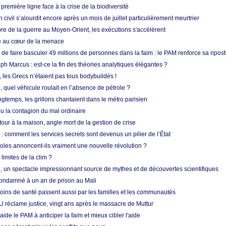
 première ligne face à la crise de la biodiversité
n civil s’alourdit encore après un mois de juillet particulièrement meurtrier
bre de la guerre au Moyen-Orient, les exécutions s'accélèrent
ue au cœur de la menace
e faire basculer 49 millions de personnes dans la faim : le PAM renforce sa ripos
h Marcus : est-ce la fin des théories analytiques élégantes ?
, les Grecs n’étaient pas tous bodybuildés !
 quel véhicule roulait en l’absence de pétrole ?
longtemps, les grillons chantaient dans le métro parisien
 la contagion du mal ordinaire
etour à la maison, angle mort de la gestion de crise
 comment les services secrets sont devenus un pilier de l’État
coles annoncent-ils vraiment une nouvelle révolution ?
limites de la clim ?
re, un spectacle impressionnant source de mythes et de découvertes scientifiques
condamné à un an de prison au Mali
soins de santé passent aussi par les familles et les communautés
U réclame justice, vingt ans après le massacre de Muttur
aide le PAM à anticiper la faim et mieux cibler l'aide