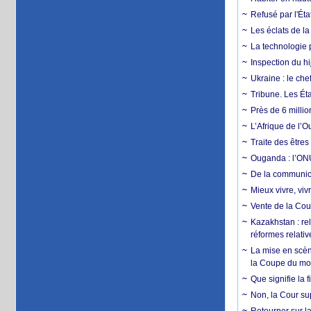
Refusé par l'Éta
Les éclats de la
La technologie p
Inspection du hij
Ukraine : le ch
Tribune. Les Éta
Près de 6 milli
L’Afrique de l’
Traite des êtres
Ouganda : l’ONU
De la communica
Mieux vivre, viv
Vente de la Coup
Kazakhstan : rel
réformes relativ
La mise en scène
la Coupe du m
Que signifie la 
Non, la Cour sup