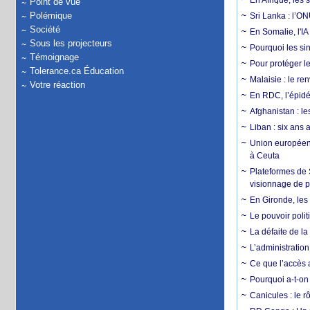
En Afrique, les 
Point de vue
Polémique
Sri Lanka : l’ON
Société
En Somalie, l'IA 
Sous les projecteurs
Pourquoi les si
Témoignage
Pour protéger le
Tolerance.ca Éducation
Malaisie : le r
Votre réaction
En RDC, l’épidé
Afghanistan : le
Liban : six ans 
Union européenn
à Ceuta
Plateformes de
visionnage de p
En Gironde, les 
Le pouvoir poli
La défaite de la
L’administration
Ce que l’accès a
Pourquoi a-t-on
Canicules : le r