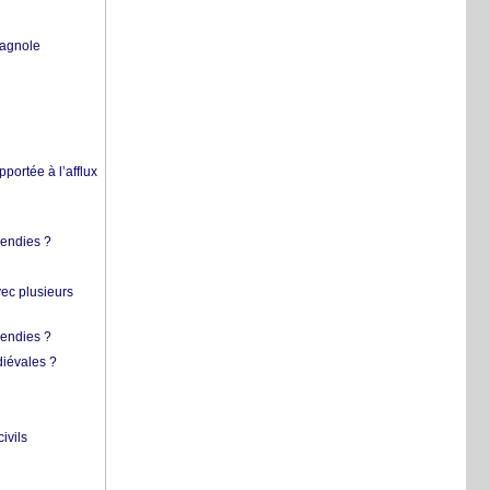
pagnole
pportée à l’afflux
cendies ?
vec plusieurs
cendies ?
diévales ?
ivils