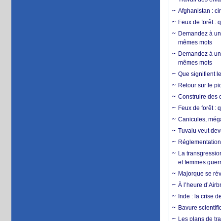
Afghanistan : cin
Feux de forêt : 
Demandez à un 
mêmes mots
Demandez à un 
mêmes mots
Que signifient l
Retour sur le p
Construire des c
Feux de forêt : 
Canicules, mégaf
Tuvalu veut dev
Réglementation c
La transgression
et femmes guerr
Majorque se révo
À l’heure d’Airb
Inde : la crise 
Bavure scientif
Les plans de tra