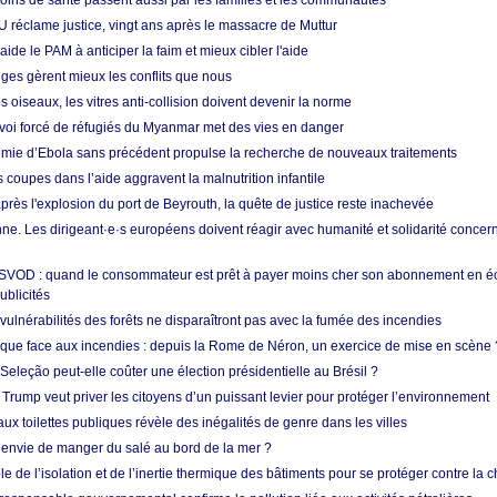
soins de santé passent aussi par les familles et les communautés
U réclame justice, vingt ans après le massacre de Muttur
aide le PAM à anticiper la faim et mieux cibler l'aide
nges gèrent mieux les conflits que nous
s oiseaux, les vitres anti-collision doivent devenir la norme
envoi forcé de réfugiés du Myanmar met des vies en danger
mie d’Ebola sans précédent propulse la recherche de nouveaux traitements
s coupes dans l’aide aggravent la malnutrition infantile
après l'explosion du port de Beyrouth, la quête de justice reste inachevée
e. Les dirigeant·e·s européens doivent réagir avec humanité et solidarité concerna
 SVOD : quand le consommateur est prêt à payer moins cher son abonnement en 
ublicités
vulnérabilités des forêts ne disparaîtront pas avec la fumée des incendies
tique face aux incendies : depuis la Rome de Néron, un exercice de mise en scène 
 Seleção peut-elle coûter une élection présidentielle au Brésil ?
 Trump veut priver les citoyens d’un puissant levier pour protéger l’environnement
ux toilettes publiques révèle des inégalités de genre dans les villes
 envie de manger du salé au bord de la mer ?
ôle de l’isolation et de l’inertie thermique des bâtiments pour se protéger contre la 