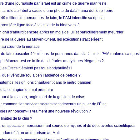
re d’une journaliste par Israël est un crime de guerre manifeste
nt arrêté au Tibet à cause d’une photo du dalaï-lama doit être libéré
49 millions de personnes de faim, le PAM intensifie sa riposte
 première ligne face à la crise de la biodiversité
n civil s’alourdit encore après un mois de juillet particulièrement meurtrier
bre de la guerre au Moyen-Orient, les exécutions s'accélèrent
ue au cœur de la menace
e faire basculer 49 millions de personnes dans la faim : le PAM renforce sa ripos
h Marcus : est-ce la fin des théories analytiques élégantes ?
, les Grecs n’étaient pas tous bodybuildés !
 quel véhicule roulait en l’absence de pétrole ?
longtemps, les grillons chantaient dans le métro parisien
 la contagion du mal ordinaire
etour à la maison, angle mort de la gestion de crise
 comment les services secrets sont devenus un pilier de l’État
coles annoncent-ils vraiment une nouvelle révolution ?
limites de la clim ?
re, un spectacle impressionnant source de mythes et de découvertes scientifiques
condamné à un an de prison au Mali