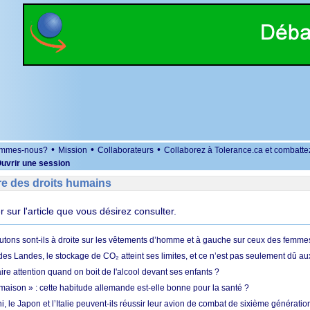
•
•
•
ommes-nous?
Mission
Collaborateurs
Collaborez à Tolerance.ca et combatte
uvrir une session
re des droits humains
er sur l'article que vous désirez consulter.
utons sont-ils à droite sur les vêtements d’homme et à gauche sur ceux des femme
des Landes, le stockage de CO₂ atteint ses limites, et ce n’est pas seulement dû au
aire attention quand on boit de l'alcool devant ses enfants ?
 maison » : cette habitude allemande est-elle bonne pour la santé ?
le Japon et l’Italie peuvent-ils réussir leur avion de combat de sixième génération