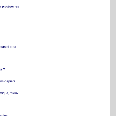
r protéger les
teurs ni pour
té ?
ans-papiers
ermique, mieux
ocales