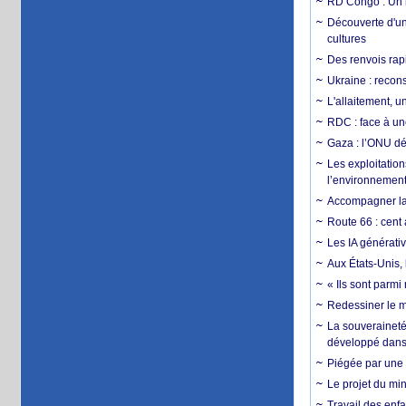
RD Congo : Un r
Découverte d'un
cultures
Des renvois rapi
Ukraine : reconst
L'allaitement, u
RDC : face à une
Gaza : l’ONU dé
Les exploitation
l’environnemen
Accompagner la f
Route 66 : cent 
Les IA générativ
Aux États-Unis, 
« Ils sont parm
Redessiner le m
La souveraineté 
développé dans 
Piégée par une 
Le projet du min
Travail des enfa