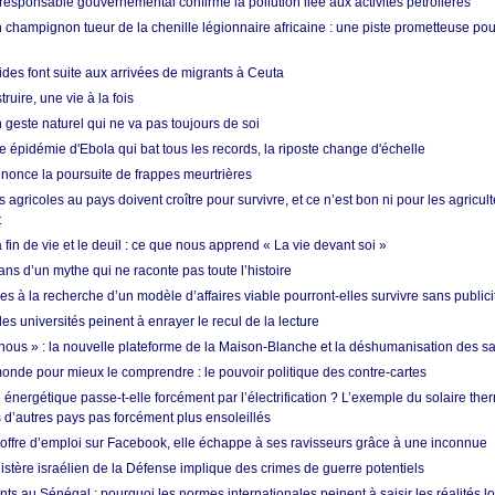
esponsable gouvernemental confirme la pollution liée aux activités pétrolières
 champignon tueur de la chenille légionnaire africaine : une piste prometteuse pou
des font suite aux arrivées de migrants à Ceuta
ruire, une vie à la fois
n geste naturel qui ne va pas toujours de soi
 épidémie d'Ebola qui bat tous les records, la riposte change d'échelle
nonce la poursuite de frappes meurtrières
s agricoles au pays doivent croître pour survivre, et ce n’est bon ni pour les agricul
t
in de vie et le deuil : ce que nous apprend « La vie devant soi »
ans d’un mythe qui ne raconte pas toute l’histoire
es à la recherche d’un modèle d’affaires viable pourront-elles survivre sans publici
les universités peinent à enrayer le recul de la lecture
i nous » : la nouvelle plateforme de la Maison-Blanche et la déshumanisation des s
onde pour mieux le comprendre : le pouvoir politique des contre-cartes
énergétique passe-t-elle forcément par l’électrification ? L’exemple du solaire th
d’autres pays pas forcément plus ensoleillés
offre d’emploi sur Facebook, elle échappe à ses ravisseurs grâce à une inconnue
istère israélien de la Défense implique des crimes de guerre potentiels
nts au Sénégal : pourquoi les normes internationales peinent à saisir les réalités l