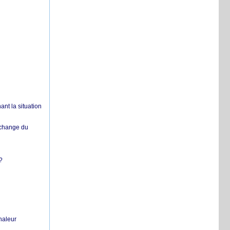
nt la situation
échange du
?
chaleur