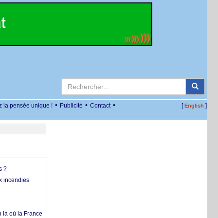
•
•
•
z la pensée unique !
Publicité
Contact
[
]
English
s ?
x incendies
 là où la France