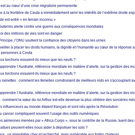
est au cœur d’une crise migratoire permanente
 à la frontière de Ceuta a immédiatement servi les intérêts de l’extrême droite es
de est entré « en terrain inconnu »
Guterres alerte contre une guerre aux conséquences mondiales
oi des millions de vies sont en danger
rincipe, l’ONU soutient la confiance des citoyens dans les urnes
 veiller à placer les droits humains, la dignité et l’humanité au cœur de la réponse a
e personnes à Ceuta
ux torchons essuient-ils mieux que les neufs ?
prendre l’Australie, référence mondiale en matière d’alerte, sur la gestion des in
ux torchons essuient-ils mieux que les neufs ?
 rainettes : comment les femelles construisent de meilleurs nids en s'accouplant a
prendre l’Australie, référence mondiale en matière d’alerte, sur la gestion des in
: comment la sœur du roi Arthur est-elle devenue la plus célèbre des sorcières mé
s influenceurs au monde étaient français et sont nés après la Révolution
u cancer compliquent souvent l’usage des outils numériques
es aériennes menées par « Africa Corps », sous le contrôle de la Russie, tuent des c
aitues peuvent-elles nous aider à dépolluer les sols ?
ur : un immobilier cher et recherché, mais vulnérable aux fortes chaleurs