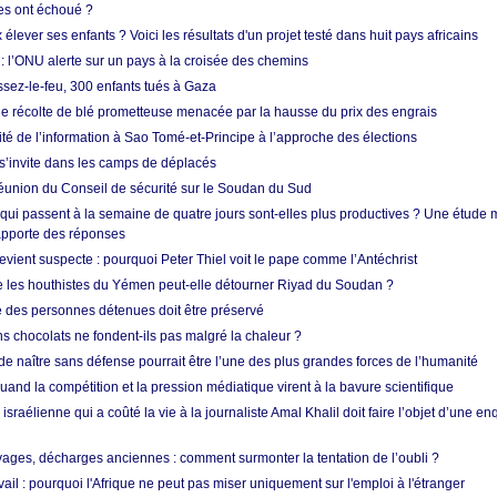
res ont échoué ?
ever ses enfants ? Voici les résultats d'un projet testé dans huit pays africains
 l’ONU alerte sur un pays à la croisée des chemins
ssez-le-feu, 300 enfants tués à Gaza
ne récolte de blé prometteuse menacée par la hausse du prix des engrais
rité de l’information à Sao Tomé-et-Principe à l’approche des élections
’invite dans les camps de déplacés
union du Conseil de sécurité sur le Soudan du Sud
 qui passent à la semaine de quatre jours sont-elles plus productives ? Une étude
apporte des réponses
vient suspecte : pourquoi Peter Thiel voit le pape comme l’Antéchrist
e les houthistes du Yémen peut-elle détourner Riyad du Soudan ?
e des personnes détenues doit être préservé
s chocolats ne fondent-ils pas malgré la chaleur ?
 de naître sans défense pourrait être l’une des plus grandes forces de l’humanité
quand la compétition et la pression médiatique virent à la bavure scientifique
 israélienne qui a coûté la vie à la journaliste Amal Khalil doit faire l’objet d’une e
ges, décharges anciennes : comment surmonter la tentation de l’oubli ?
vail : pourquoi l'Afrique ne peut pas miser uniquement sur l'emploi à l'étranger