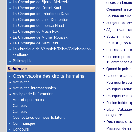
La Chronique de Bjarne Melkevik
et ses partenai
La Chronique de Daniel Baril
Comment mieux él
La Chronique de Frédérique David
Soudan du Sud :
La Chronique de Julie Dumontier
300 jours de ce
La Chronique de Léonce Naud
Afghanistan : u
La Chronique de Masri Feki
Soutenir l’intég
La Chronique de Michel Rogalski
La Chronique de Sami Bibi
En RDC, Ebola s
La chronique de Véronick Talbot/Collaboration
EN DIRECT - Ré
étudiante
Les entreprises
Philosophie
15 entreprises 
Rubriques
Quand la paix de
Observatoire des droits humains
La guerre contr
Actualités
Pourquoi le vot
Actualités Internationales
Pourquoi certain
Analyse de l'information
Pourquoi le fait
Arts et spectacles
Fusion froide : 
Campus
Liban. L’attaque
Campus
de guerre
Ces lectures qui nous habitent
Décharges sauva
Communiqué
Migration de tra
Concours