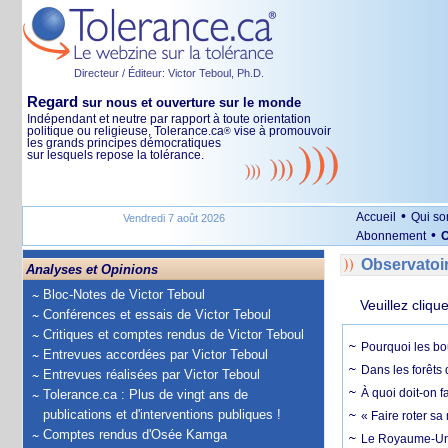
Directeur / Éditeur: Victor Teboul, Ph.D.
Regard
sur nous et ouverture sur le monde
Indépendant et neutre par rapport à toute orientation
politique ou religieuse, Tolerance.ca
vise à promouvoir
®
les grands principes démocratiques
sur lesquels repose la tolérance.
•
Accueil
Qui s
Vendredi 7 août 2026
•
Abonnement
O
Observatoi
Analyses et Opinions
Bloc-Notes de Victor Teboul
Veuillez cliqu
Conférences et essais de Victor Teboul
Critiques et comptes rendus de Victor Teboul
Pourquoi les bo
Entrevues accordées par Victor Teboul
Dans les forêts 
Entrevues réalisées par Victor Teboul
À quoi doit-on f
Tolerance.ca : Plus de vingt ans de
publications et d'interventions publiques !
« Faire roter sa
Comptes rendus d'Osée Kamga
Le Royaume-Uni, 