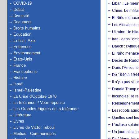
COVID-19
Liban : Le meurt
Débat
Chine. Le milita
Diversité
El Niño menace 
Document
Les Africains en
Droits humains
Ukraine : le bila
Éducation
Iran : dans l'om
Enhaili, Aziz
Daech : l'Afriq
Entrevues
Environnement
El Niño menace d
États-Unis
Décès de Rudolp
France
Dans l’Antiquité
Francophonie
De 1940 à 1944,
Histoire
Il n’y a pas si 
Israël
Donald Trump ou
Israël-Palestine
La Crise d'Octobre 1970
Incendies : le r
La tolérance ? Votre réponse
Renseignement :
Les Grandes Figures de la tolérance
Les robots agri
Littérature
Quelles sont les 
Livres
L’éclipse solai
Livres de Victor Teboul
Un journaliste 
Médias - Communiqués