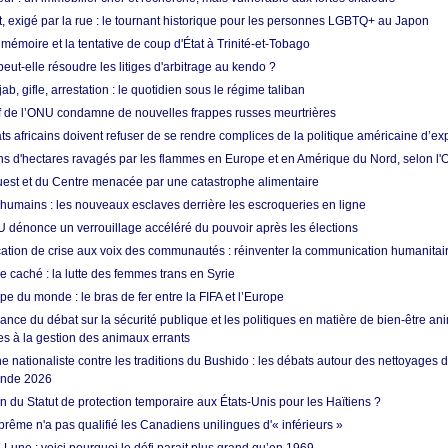
t, exigé par la rue : le tournant historique pour les personnes LGBTQ+ au Japon
 mémoire et la tentative de coup d'État à Trinité-et-Tobago
eut-elle résoudre les litiges d'arbitrage au kendo ?
ab, gifle, arrestation : le quotidien sous le régime taliban
ef de l’ONU condamne de nouvelles frappes russes meurtrières
ts africains doivent refuser de se rendre complices de la politique américaine d’ex
ons d'hectares ravagés par les flammes en Europe et en Amérique du Nord, selon l
Ouest et du Centre menacée par une catastrophe alimentaire
 humains : les nouveaux esclaves derrière les escroqueries en ligne
 dénonce un verrouillage accéléré du pouvoir après les élections
tion de crise aux voix des communautés : réinventer la communication humanitai
re caché : la lutte des femmes trans en Syrie
e du monde : le bras de fer entre la FIFA et l’Europe
ance du débat sur la sécurité publique et les politiques en matière de bien-être ani
es à la gestion des animaux errants
 nationaliste contre les traditions du Bushido : les débats autour des nettoyages
onde 2026
fin du Statut de protection temporaire aux États-Unis pour les Haïtiens ?
rême n'a pas qualifié les Canadiens unilingues d'« inférieurs »