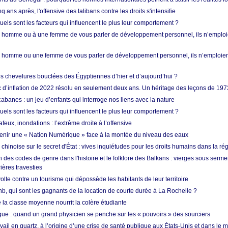
q ans après, l'offensive des talibans contre les droits s'intensifie
quels sont les facteurs qui influencent le plus leur comportement ?
homme ou à une femme de vous parler de développement personnel, ils n’emploie
homme ou une femme de vous parler de développement personnel, ils n’emploiero
es chevelures bouclées des Égyptiennes d’hier et d’aujourd’hui ?
ic d’inflation de 2022 résolu en seulement deux ans. Un héritage des leçons de 197
abanes : un jeu d’enfants qui interroge nos liens avec la nature
quels sont les facteurs qui influencent le plus leur comportement ?
eux, inondations : l’extrême droite à l’offensive
enir une « Nation Numérique » face à la montée du niveau des eaux
hinoise sur le secret d'État : vives inquiétudes pour les droits humains dans la r
 des codes de genre dans l'histoire et le folklore des Balkans : vierges sous serment
ières travesties
lte contre un tourisme qui dépossède les habitants de leur territoire
nb, qui sont les gagnants de la location de courte durée à La Rochelle ?
de la classe moyenne nourrit la colère étudiante
ique : quand un grand physicien se penche sur les « pouvoirs » des sourciers
vail en quartz, à l’origine d’une crise de santé publique aux États-Unis et dans le