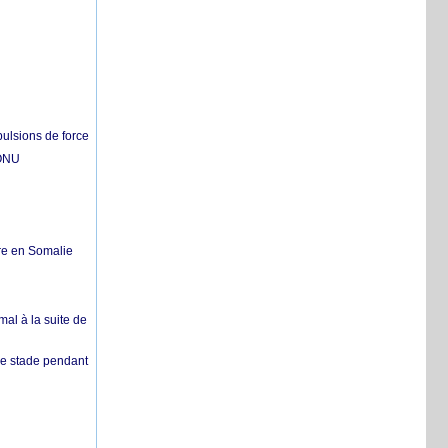
pulsions de force
'ONU
re en Somalie
mal à la suite de
 de stade pendant