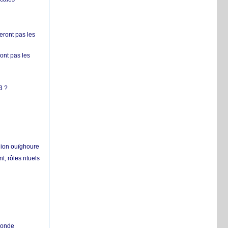
ront pas les
nt pas les
3 ?
égion ouïghoure
, rôles rituels
 monde