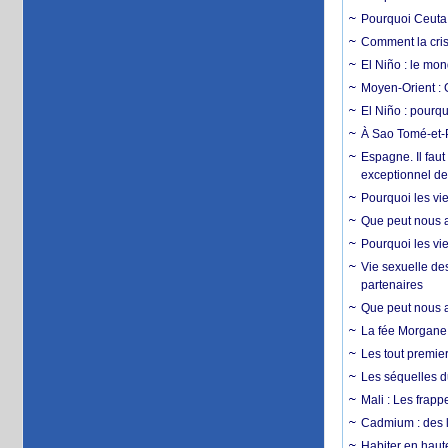
Pourquoi Ceuta 
Comment la crise
El Niño : le mon
Moyen-Orient : 
El Niño : pourqu
À Sao Tomé-et-P
Espagne. Il faut
exceptionnel d
Pourquoi les vie
Que peut nous ap
Pourquoi les vie
Vie sexuelle des
partenaires
Que peut nous ap
La fée Morgane 
Les tout premier
Les séquelles d
Mali : Les frapp
Cadmium : des l
Habiter en haute