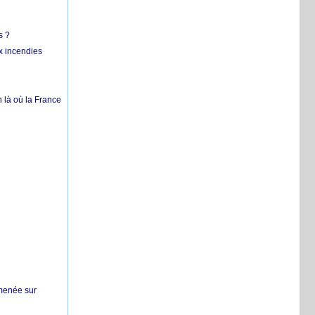
s ?
x incendies
 là où la France
 menée sur