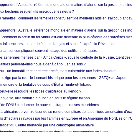
prendre l’Australie, référence mondiale en matière d’alerte, sur la gestion des in
ux torchons essuient-ils mieux que les neufs ?
 rainettes : comment les femelles construisent de meilleurs nids en s'accouplant a
prendre l’Australie, référence mondiale en matière d’alerte, sur la gestion des in
: comment la sœur du roi Arthur est-elle devenue la plus célèbre des sorcières mé
s influenceurs au monde étaient français et sont nés après la Révolution
u cancer compliquent souvent l’usage des outils numériques
es aériennes menées par « Africa Corps », sous le contrôle de la Russie, tuent des c
aitues peuvent-elles nous aider à dépolluer les sols ?
ur : un immobilier cher et recherché, mais vulnérable aux fortes chaleurs
t, exigé par la rue : le tournant historique pour les personnes LGBTQ+ au Japon
 mémoire et la tentative de coup d'État à Trinité-et-Tobago
eut-elle résoudre les litiges d'arbitrage au kendo ?
ab, gifle, arrestation : le quotidien sous le régime taliban
ef de l’ONU condamne de nouvelles frappes russes meurtrières
ts africains doivent refuser de se rendre complices de la politique américaine d’ex
ons d'hectares ravagés par les flammes en Europe et en Amérique du Nord, selon l
Ouest et du Centre menacée par une catastrophe alimentaire