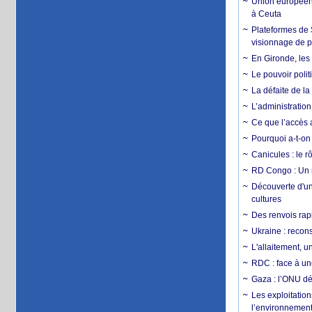
Union européenn
à Ceuta
Plateformes de
visionnage de p
En Gironde, les 
Le pouvoir poli
La défaite de la
L’administration
Ce que l’accès a
Pourquoi a-t-on
Canicules : le r
RD Congo : Un r
Découverte d'un
cultures
Des renvois rapi
Ukraine : reconst
L'allaitement, u
RDC : face à une
Gaza : l’ONU dé
Les exploitation
l’environnemen