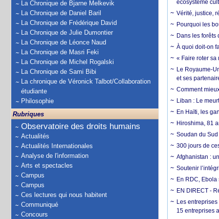
écosystème cult
La Chronique de Bjarne Melkevik
La Chronique de Daniel Baril
Vérité, justice, 
La Chronique de Frédérique David
Pourquoi les bo
La Chronique de Julie Dumontier
Dans les forêts 
La Chronique de Léonce Naud
À quoi doit-on f
La Chronique de Masri Feki
« Faire roter sa
La Chronique de Michel Rogalski
Le Royaume-Uni, 
La Chronique de Sami Bibi
et ses partenai
La chronique de Véronick Talbot/Collaboration
Comment mieux él
étudiante
Philosophie
Liban : Le meurt
En Haïti, les ga
Rubriques
Hiroshima, 81 an
Observatoire des droits humains
Soudan du Sud :
Actualités
Actualités Internationales
300 jours de ce
Analyse de l'information
Afghanistan : u
Arts et spectacles
Soutenir l’intég
Campus
En RDC, Ebola s
Campus
EN DIRECT - Ré
Ces lectures qui nous habitent
Les entreprises
Communiqué
15 entreprises 
Concours