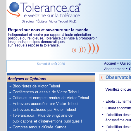
Directeur / Éditeur: Victor Teboul, Ph.D.
Regard
sur nous et ouverture sur le monde
Indépendant et neutre par rapport à toute orientation
politique ou religieuse, Tolerance.ca
vise à promouvoir
®
les grands principes démocratiques
sur lesquels repose la tolérance.
•
Accueil
Qui s
Samedi 8 août 2026
•
Abonnement
O
Observatoi
Analyses et Opinions
Bloc-Notes de Victor Teboul
Veuillez cliqu
Conférences et essais de Victor Teboul
Critiques et comptes rendus de Victor Teboul
Ebola : au terme
Entrevues accordées par Victor Teboul
Climat et conflit
Entrevues réalisées par Victor Teboul
L’abolition des
Tolerance.ca : Plus de vingt ans de
écosystème cult
publications et d'interventions publiques !
Comptes rendus d'Osée Kamga
L’abolition des 