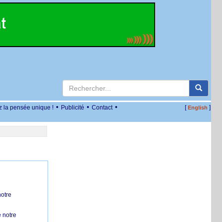
•
•
•
z la pensée unique !
Publicité
Contact
[
]
English
notre
 notre