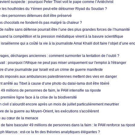
vient suspecte : pourquoi Peter Thiel voit le pape comme l’Antéchrist
e les houthistes du Yémen peut-elle détourner Riyad du Soudan ?
e des personnes détenues doit être préservé
s chocolats ne fondent-ils pas malgré la chaleur ?
 de naître sans défense pourrait être l’une des plus grandes forces de l’humanité
quand la compétition et la pression médiatique virent à la bavure scientifique
 israélienne qui a coûté la vie à la journaliste Amal Khalil doit faire l’objet d’une e
ges, décharges anciennes : comment surmonter la tentation de l’oubli ?
vail : pourquoi l'Afrique ne peut pas miser uniquement sur l'emploi à l'étranger
re d’une journaliste par Israël est un crime de guerre manifeste
tards imposés aux ambulances palestiniennes mettent des vies en danger
nt arrêté au Tibet à cause d’une photo du dalaï-lama doit être libéré
49 millions de personnes de faim, le PAM intensifie sa riposte
 première ligne face à la crise de la biodiversité
n civil s’alourdit encore après un mois de juillet particulièrement meurtrier
bre de la guerre au Moyen-Orient, les exécutions s'accélèrent
ue au cœur de la menace
e faire basculer 49 millions de personnes dans la faim : le PAM renforce sa ripos
h Marcus : est-ce la fin des théories analytiques élégantes ?