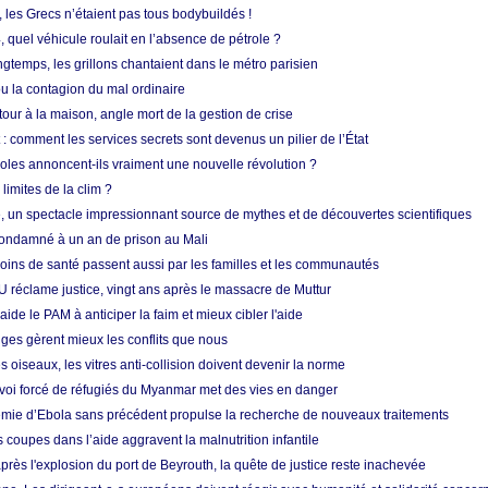
, les Grecs n’étaient pas tous bodybuildés !
 quel véhicule roulait en l’absence de pétrole ?
longtemps, les grillons chantaient dans le métro parisien
 la contagion du mal ordinaire
etour à la maison, angle mort de la gestion de crise
 comment les services secrets sont devenus un pilier de l’État
coles annoncent-ils vraiment une nouvelle révolution ?
limites de la clim ?
re, un spectacle impressionnant source de mythes et de découvertes scientifiques
condamné à un an de prison au Mali
soins de santé passent aussi par les familles et les communautés
U réclame justice, vingt ans après le massacre de Muttur
aide le PAM à anticiper la faim et mieux cibler l'aide
nges gèrent mieux les conflits que nous
s oiseaux, les vitres anti-collision doivent devenir la norme
envoi forcé de réfugiés du Myanmar met des vies en danger
mie d’Ebola sans précédent propulse la recherche de nouveaux traitements
s coupes dans l’aide aggravent la malnutrition infantile
après l'explosion du port de Beyrouth, la quête de justice reste inachevée