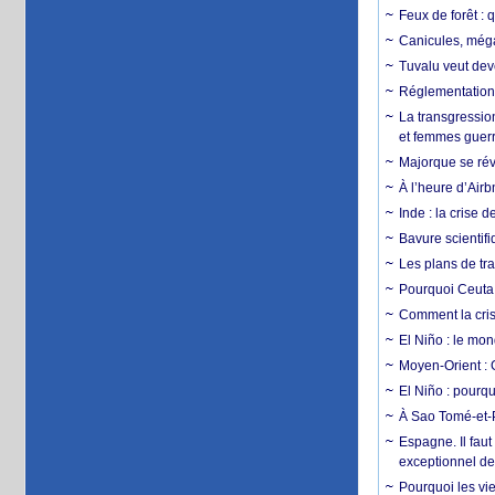
Feux de forêt : 
Canicules, mégaf
Tuvalu veut dev
Réglementation c
La transgression
et femmes guerr
Majorque se révo
À l’heure d’Airb
Inde : la crise 
Bavure scientif
Les plans de tra
Pourquoi Ceuta 
Comment la crise
El Niño : le mon
Moyen-Orient : 
El Niño : pourqu
À Sao Tomé-et-P
Espagne. Il faut
exceptionnel d
Pourquoi les vie