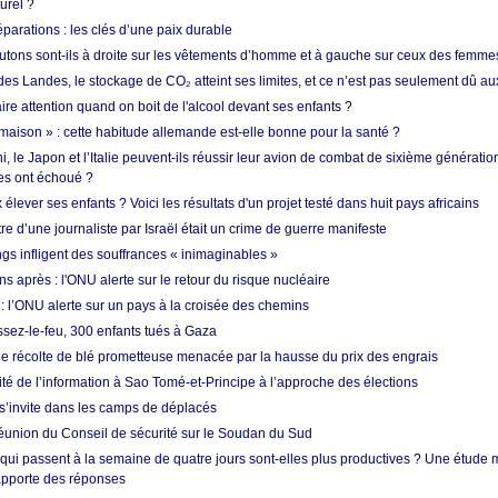
urel ?
réparations : les clés d’une paix durable
utons sont-ils à droite sur les vêtements d’homme et à gauche sur ceux des femme
des Landes, le stockage de CO₂ atteint ses limites, et ce n’est pas seulement dû au
aire attention quand on boit de l'alcool devant ses enfants ?
 maison » : cette habitude allemande est-elle bonne pour la santé ?
le Japon et l’Italie peuvent-ils réussir leur avion de combat de sixième génération
res ont échoué ?
ever ses enfants ? Voici les résultats d'un projet testé dans huit pays africains
re d’une journaliste par Israël était un crime de guerre manifeste
ngs infligent des souffrances « inimaginables »
s après : l'ONU alerte sur le retour du risque nucléaire
 l’ONU alerte sur un pays à la croisée des chemins
ssez-le-feu, 300 enfants tués à Gaza
ne récolte de blé prometteuse menacée par la hausse du prix des engrais
rité de l’information à Sao Tomé-et-Principe à l’approche des élections
’invite dans les camps de déplacés
union du Conseil de sécurité sur le Soudan du Sud
 qui passent à la semaine de quatre jours sont-elles plus productives ? Une étude
apporte des réponses