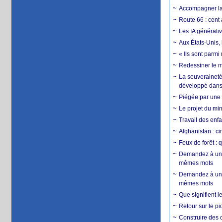
Accompagner la f
Route 66 : cent 
Les IA générativ
Aux États-Unis, 
« Ils sont parm
Redessiner le m
La souveraineté 
développé dans 
Piégée par une 
Le projet du min
Travail des enfa
Afghanistan : cin
Feux de forêt : 
Demandez à un 
mêmes mots
Demandez à un 
mêmes mots
Que signifient l
Retour sur le p
Construire des c