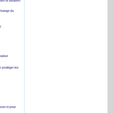
nt la situation
échange du
?
chaleur
r protéger les
teurs ni pour