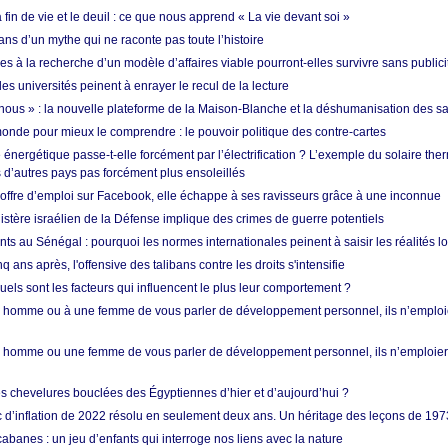
in de vie et le deuil : ce que nous apprend « La vie devant soi »
ans d’un mythe qui ne raconte pas toute l’histoire
es à la recherche d’un modèle d’affaires viable pourront-elles survivre sans publici
les universités peinent à enrayer le recul de la lecture
i nous » : la nouvelle plateforme de la Maison-Blanche et la déshumanisation des s
onde pour mieux le comprendre : le pouvoir politique des contre-cartes
énergétique passe-t-elle forcément par l’électrification ? L’exemple du solaire th
d’autres pays pas forcément plus ensoleillés
offre d’emploi sur Facebook, elle échappe à ses ravisseurs grâce à une inconnue
istère israélien de la Défense implique des crimes de guerre potentiels
nts au Sénégal : pourquoi les normes internationales peinent à saisir les réalités l
q ans après, l'offensive des talibans contre les droits s'intensifie
quels sont les facteurs qui influencent le plus leur comportement ?
homme ou à une femme de vous parler de développement personnel, ils n’emploie
homme ou une femme de vous parler de développement personnel, ils n’emploiero
es chevelures bouclées des Égyptiennes d’hier et d’aujourd’hui ?
ic d’inflation de 2022 résolu en seulement deux ans. Un héritage des leçons de 197
abanes : un jeu d’enfants qui interroge nos liens avec la nature