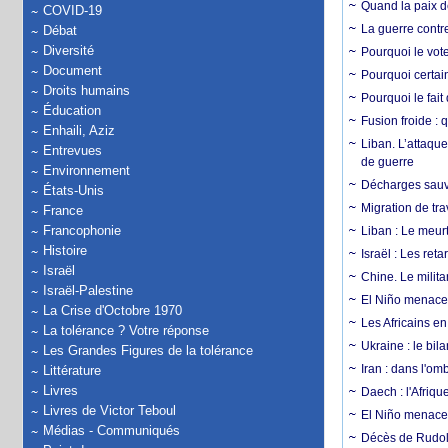
Quand la paix de
COVID-19
La guerre contr
Débat
Diversité
Pourquoi le vot
Document
Pourquoi certain
Droits humains
Pourquoi le fait
Éducation
Fusion froide : 
Enhaili, Aziz
Liban. L’attaque
Entrevues
de guerre
Environnement
Décharges sauva
États-Unis
Migration de tra
France
Francophonie
Liban : Le meurt
Histoire
Israël : Les re
Israël
Chine. Le milita
Israël-Palestine
El Niño menace 
La Crise d'Octobre 1970
Les Africains en
La tolérance ? Votre réponse
Ukraine : le bila
Les Grandes Figures de la tolérance
Iran : dans l'om
Littérature
Livres
Daech : l'Afriq
Livres de Victor Teboul
El Niño menace d
Médias - Communiqués
Décès de Rudolp