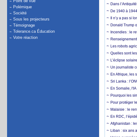
Point de vue
Dans l’Antiquité
Polémique
De 1940 à 1944,
Société
Il n’y a pas si 
Sous les projecteurs
Témoignage
Donald Trump ou
Tolerance.ca Éducation
Incendies : le r
Votre réaction
Renseignement :
Les robots agri
Quelles sont les 
L’éclipse solai
Un journaliste 
En Afrique, les 
Sri Lanka : l’ON
En Somalie, l'IA 
Pourquoi les si
Pour protéger le
Malaisie : le r
En RDC, l’épidé
Afghanistan : le
Liban : six ans 