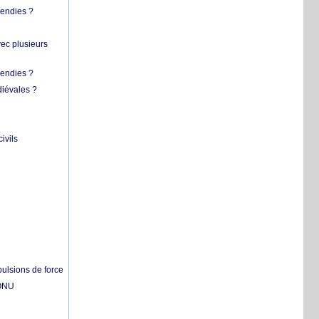
cendies ?
vec plusieurs
cendies ?
diévales ?
ivils
pulsions de force
'ONU