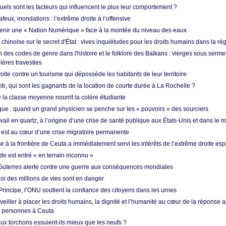
quels sont les facteurs qui influencent le plus leur comportement ?
eux, inondations : l’extrême droite à l’offensive
enir une « Nation Numérique » face à la montée du niveau des eaux
hinoise sur le secret d'État : vives inquiétudes pour les droits humains dans la r
 des codes de genre dans l'histoire et le folklore des Balkans : vierges sous serment
ières travesties
lte contre un tourisme qui dépossède les habitants de leur territoire
nb, qui sont les gagnants de la location de courte durée à La Rochelle ?
de la classe moyenne nourrit la colère étudiante
ique : quand un grand physicien se penche sur les « pouvoirs » des sourciers
vail en quartz, à l’origine d’une crise de santé publique aux États-Unis et dans le
est au cœur d’une crise migratoire permanente
 à la frontière de Ceuta a immédiatement servi les intérêts de l’extrême droite es
de est entré « en terrain inconnu »
Guterres alerte contre une guerre aux conséquences mondiales
oi des millions de vies sont en danger
rincipe, l’ONU soutient la confiance des citoyens dans les urnes
 veiller à placer les droits humains, la dignité et l’humanité au cœur de la réponse a
e personnes à Ceuta
ux torchons essuient-ils mieux que les neufs ?