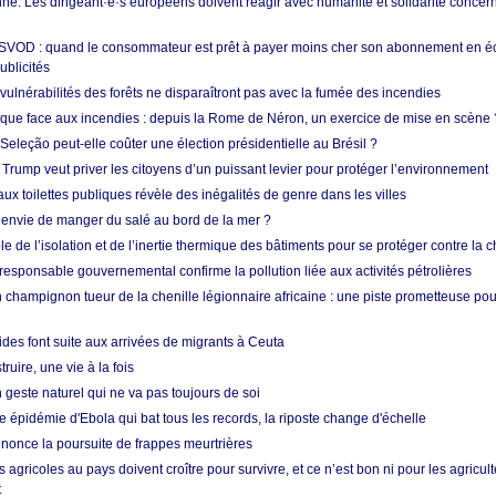
e. Les dirigeant·e·s européens doivent réagir avec humanité et solidarité concerna
 SVOD : quand le consommateur est prêt à payer moins cher son abonnement en 
ublicités
vulnérabilités des forêts ne disparaîtront pas avec la fumée des incendies
tique face aux incendies : depuis la Rome de Néron, un exercice de mise en scène 
 Seleção peut-elle coûter une élection présidentielle au Brésil ?
 Trump veut priver les citoyens d’un puissant levier pour protéger l’environnement
ux toilettes publiques révèle des inégalités de genre dans les villes
 envie de manger du salé au bord de la mer ?
ôle de l’isolation et de l’inertie thermique des bâtiments pour se protéger contre la 
esponsable gouvernemental confirme la pollution liée aux activités pétrolières
 champignon tueur de la chenille légionnaire africaine : une piste prometteuse pou
des font suite aux arrivées de migrants à Ceuta
ruire, une vie à la fois
n geste naturel qui ne va pas toujours de soi
 épidémie d'Ebola qui bat tous les records, la riposte change d'échelle
nonce la poursuite de frappes meurtrières
s agricoles au pays doivent croître pour survivre, et ce n’est bon ni pour les agricul
t