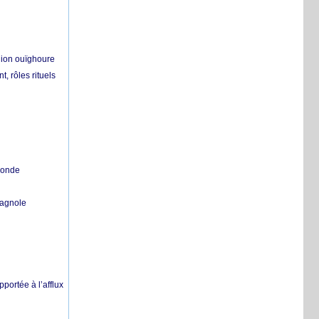
égion ouïghoure
, rôles rituels
 monde
pagnole
pportée à l’afflux