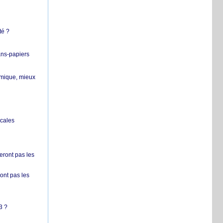
té ?
ans-papiers
ermique, mieux
ocales
ront pas les
nt pas les
3 ?