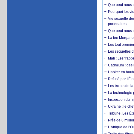
Que peut nous ap
Pourquoi les vie
Vie sexuelle des
partenaires
Que peut nous ap
La fée Morgane 
Les tout premier
Les séquelles d
Mali : Les frapp
Cadmium : des l
Habiter en haute
Refusé par l'Éta
Les éclats de la
La technologie p
Inspection du hij
Ukraine : le ch
Tribune. Les Éta
Près de 6 milli
L’Afrique de l’