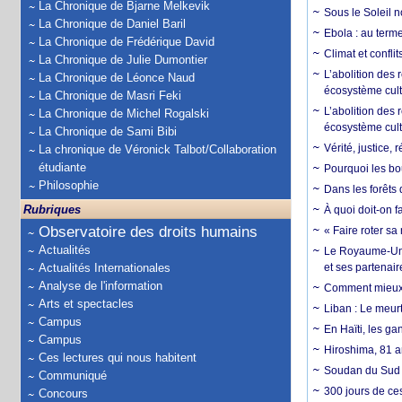
La Chronique de Bjarne Melkevik
Sous le Soleil n
La Chronique de Daniel Baril
Ebola : au terme
La Chronique de Frédérique David
Climat et conflit
La Chronique de Julie Dumontier
L’abolition des
La Chronique de Léonce Naud
écosystème cult
La Chronique de Masri Feki
L’abolition des 
La Chronique de Michel Rogalski
écosystème cult
La Chronique de Sami Bibi
Vérité, justice, 
La chronique de Véronick Talbot/Collaboration
étudiante
Pourquoi les bo
Philosophie
Dans les forêts 
Rubriques
À quoi doit-on f
Observatoire des droits humains
« Faire roter sa
Actualités
Le Royaume-Uni, 
Actualités Internationales
et ses partenai
Analyse de l'information
Comment mieux él
Arts et spectacles
Liban : Le meurt
Campus
En Haïti, les ga
Campus
Hiroshima, 81 an
Ces lectures qui nous habitent
Soudan du Sud :
Communiqué
300 jours de ce
Concours