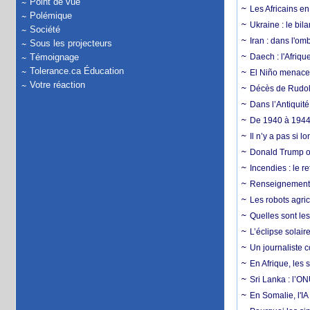
Point de vue
Les Africains en
Polémique
Ukraine : le bila
Société
Iran : dans l'om
Sous les projecteurs
Témoignage
Daech : l'Afriq
Tolerance.ca Éducation
El Niño menace d
Votre réaction
Décès de Rudolp
Dans l’Antiquité
De 1940 à 1944,
Il n’y a pas si 
Donald Trump ou
Incendies : le r
Renseignement :
Les robots agri
Quelles sont les 
L’éclipse solai
Un journaliste 
En Afrique, les 
Sri Lanka : l’ON
En Somalie, l'IA 