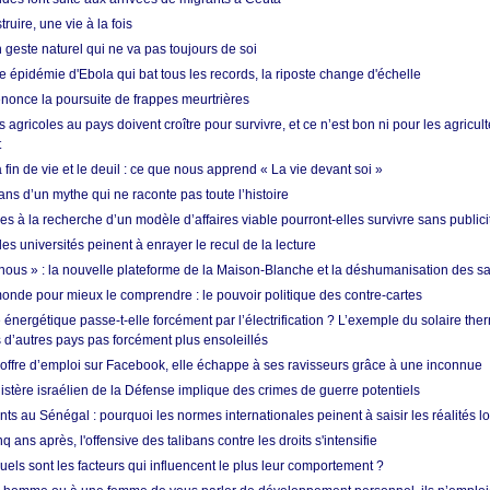
ruire, une vie à la fois
n geste naturel qui ne va pas toujours de soi
 épidémie d'Ebola qui bat tous les records, la riposte change d'échelle
nonce la poursuite de frappes meurtrières
s agricoles au pays doivent croître pour survivre, et ce n’est bon ni pour les agricul
t
in de vie et le deuil : ce que nous apprend « La vie devant soi »
ans d’un mythe qui ne raconte pas toute l’histoire
es à la recherche d’un modèle d’affaires viable pourront-elles survivre sans publici
les universités peinent à enrayer le recul de la lecture
i nous » : la nouvelle plateforme de la Maison-Blanche et la déshumanisation des s
onde pour mieux le comprendre : le pouvoir politique des contre-cartes
énergétique passe-t-elle forcément par l’électrification ? L’exemple du solaire th
d’autres pays pas forcément plus ensoleillés
offre d’emploi sur Facebook, elle échappe à ses ravisseurs grâce à une inconnue
istère israélien de la Défense implique des crimes de guerre potentiels
nts au Sénégal : pourquoi les normes internationales peinent à saisir les réalités l
q ans après, l'offensive des talibans contre les droits s'intensifie
quels sont les facteurs qui influencent le plus leur comportement ?