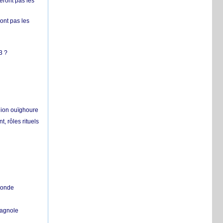
ront pas les
nt pas les
3 ?
égion ouïghoure
, rôles rituels
 monde
pagnole