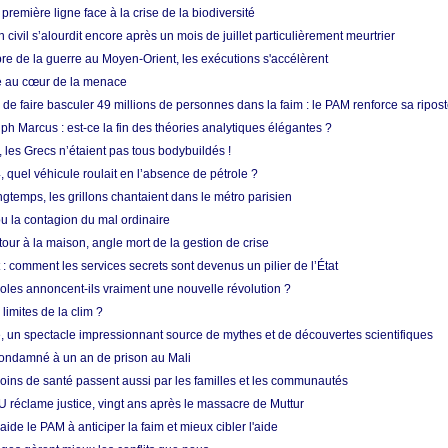
 première ligne face à la crise de la biodiversité
n civil s’alourdit encore après un mois de juillet particulièrement meurtrier
bre de la guerre au Moyen-Orient, les exécutions s'accélèrent
ue au cœur de la menace
e faire basculer 49 millions de personnes dans la faim : le PAM renforce sa ripos
h Marcus : est-ce la fin des théories analytiques élégantes ?
, les Grecs n’étaient pas tous bodybuildés !
 quel véhicule roulait en l’absence de pétrole ?
longtemps, les grillons chantaient dans le métro parisien
 la contagion du mal ordinaire
etour à la maison, angle mort de la gestion de crise
 comment les services secrets sont devenus un pilier de l’État
coles annoncent-ils vraiment une nouvelle révolution ?
limites de la clim ?
re, un spectacle impressionnant source de mythes et de découvertes scientifiques
condamné à un an de prison au Mali
soins de santé passent aussi par les familles et les communautés
U réclame justice, vingt ans après le massacre de Muttur
aide le PAM à anticiper la faim et mieux cibler l'aide