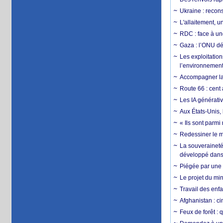
Ukraine : reconst
L'allaitement, u
RDC : face à une
Gaza : l’ONU dé
Les exploitation
l’environnemen
Accompagner la f
Route 66 : cent 
Les IA générativ
Aux États-Unis, 
« Ils sont parm
Redessiner le m
La souveraineté 
développé dans 
Piégée par une 
Le projet du min
Travail des enfa
Afghanistan : cin
Feux de forêt : 