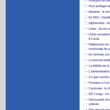
Pourquoi les si
Pour protéger le
Malaisie : le r
En RDC, l’épidé
Afghanistan : le
Liban : six ans 
Union européenn
à Ceuta
Plateformes de
visionnage de p
En Gironde, les 
Le pouvoir poli
La défaite de la
L’administration
Ce que l’accès a
Pourquoi a-t-on
Canicules : le r
RD Congo : Un r
Découverte d'un
cultures
Des renvois rapi