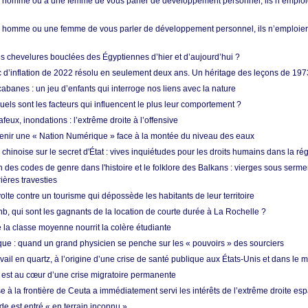
homme ou à une femme de vous parler de développement personnel, ils n’emploie
homme ou une femme de vous parler de développement personnel, ils n’emploiero
es chevelures bouclées des Égyptiennes d’hier et d’aujourd’hui ?
ic d’inflation de 2022 résolu en seulement deux ans. Un héritage des leçons de 197
abanes : un jeu d’enfants qui interroge nos liens avec la nature
quels sont les facteurs qui influencent le plus leur comportement ?
eux, inondations : l’extrême droite à l’offensive
enir une « Nation Numérique » face à la montée du niveau des eaux
hinoise sur le secret d'État : vives inquiétudes pour les droits humains dans la r
 des codes de genre dans l'histoire et le folklore des Balkans : vierges sous serment
ières travesties
lte contre un tourisme qui dépossède les habitants de leur territoire
nb, qui sont les gagnants de la location de courte durée à La Rochelle ?
de la classe moyenne nourrit la colère étudiante
ique : quand un grand physicien se penche sur les « pouvoirs » des sourciers
vail en quartz, à l’origine d’une crise de santé publique aux États-Unis et dans le
est au cœur d’une crise migratoire permanente
 à la frontière de Ceuta a immédiatement servi les intérêts de l’extrême droite es
de est entré « en terrain inconnu »