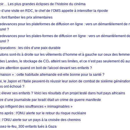
oir… Les plus grandes éclipses de l’histoire du cinéma
 d’une visite en RDC, le chef de l’OMS appelle à intensifier la riposte
s font flamber les prix alimentaires
 redevances pour les plateformes de diffusion en ligne : vers un démantèlement de 
urel ?
redevances pour les plates-formes de diffusion en ligne : vers un démantèlement de
urel ?
réparations : les clés d’une paix durable
utons sont-ils à droite sur les vêtements d’homme et à gauche sur ceux des femme
des Landes, le stockage de CO₂ atteint ses limites, et ce n’est pas seulement dû au
aire attention quand on boit de l'alcool devant ses enfants ?
 maison » : cette habitude allemande est-elle bonne pour la santé ?
le Japon et l’Italie peuvent-ils réussir leur avion de combat de sixième génération
res ont échoué ?
ever ses enfants ? Voici les résultats d'un projet testé dans huit pays africains
re d’une journaliste par Israël était un crime de guerre manifeste
ngs infligent des souffrances « inimaginables »
s après : l'ONU alerte sur le retour du risque nucléaire
 l’ONU alerte sur un pays à la croisée des chemins
ssez-le-feu, 300 enfants tués à Gaza