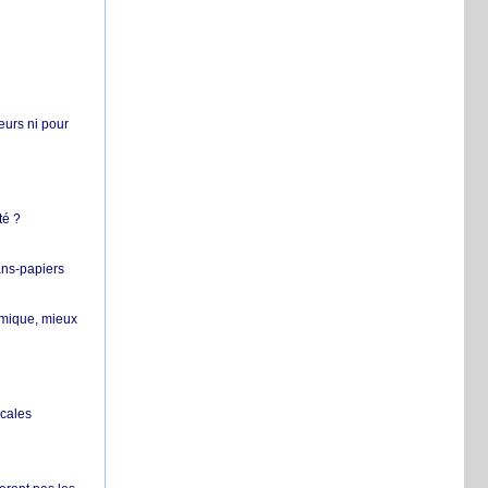
teurs ni pour
té ?
ans-papiers
ermique, mieux
ocales