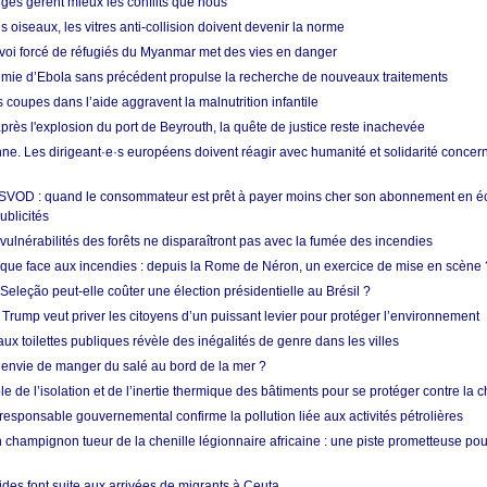
nges gèrent mieux les conflits que nous
s oiseaux, les vitres anti-collision doivent devenir la norme
envoi forcé de réfugiés du Myanmar met des vies en danger
mie d’Ebola sans précédent propulse la recherche de nouveaux traitements
s coupes dans l’aide aggravent la malnutrition infantile
après l'explosion du port de Beyrouth, la quête de justice reste inachevée
e. Les dirigeant·e·s européens doivent réagir avec humanité et solidarité concerna
 SVOD : quand le consommateur est prêt à payer moins cher son abonnement en 
ublicités
vulnérabilités des forêts ne disparaîtront pas avec la fumée des incendies
tique face aux incendies : depuis la Rome de Néron, un exercice de mise en scène 
 Seleção peut-elle coûter une élection présidentielle au Brésil ?
 Trump veut priver les citoyens d’un puissant levier pour protéger l’environnement
ux toilettes publiques révèle des inégalités de genre dans les villes
 envie de manger du salé au bord de la mer ?
ôle de l’isolation et de l’inertie thermique des bâtiments pour se protéger contre la 
esponsable gouvernemental confirme la pollution liée aux activités pétrolières
 champignon tueur de la chenille légionnaire africaine : une piste prometteuse pou
des font suite aux arrivées de migrants à Ceuta