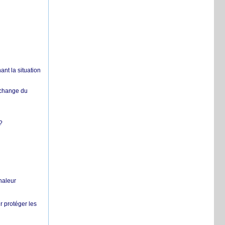
nt la situation
échange du
?
chaleur
r protéger les