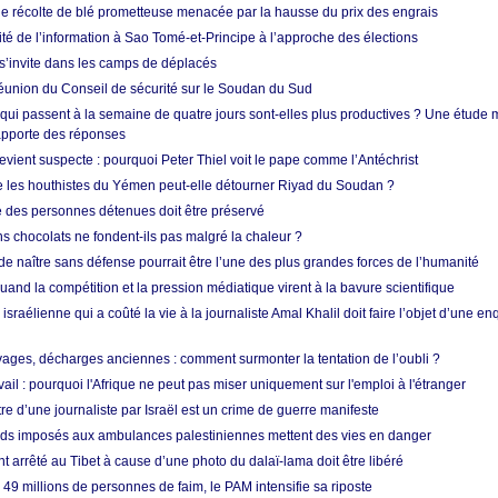
ne récolte de blé prometteuse menacée par la hausse du prix des engrais
rité de l’information à Sao Tomé-et-Principe à l’approche des élections
’invite dans les camps de déplacés
union du Conseil de sécurité sur le Soudan du Sud
 qui passent à la semaine de quatre jours sont-elles plus productives ? Une étude
apporte des réponses
vient suspecte : pourquoi Peter Thiel voit le pape comme l’Antéchrist
e les houthistes du Yémen peut-elle détourner Riyad du Soudan ?
e des personnes détenues doit être préservé
s chocolats ne fondent-ils pas malgré la chaleur ?
 de naître sans défense pourrait être l’une des plus grandes forces de l’humanité
quand la compétition et la pression médiatique virent à la bavure scientifique
 israélienne qui a coûté la vie à la journaliste Amal Khalil doit faire l’objet d’une e
ges, décharges anciennes : comment surmonter la tentation de l’oubli ?
vail : pourquoi l'Afrique ne peut pas miser uniquement sur l'emploi à l'étranger
re d’une journaliste par Israël est un crime de guerre manifeste
tards imposés aux ambulances palestiniennes mettent des vies en danger
nt arrêté au Tibet à cause d’une photo du dalaï-lama doit être libéré
49 millions de personnes de faim, le PAM intensifie sa riposte