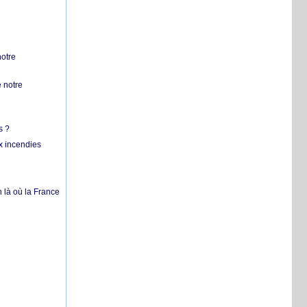
notre
 notre
s ?
x incendies
 là où la France