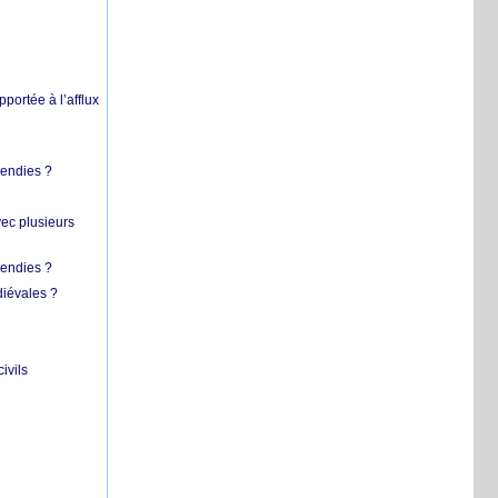
pportée à l’afflux
cendies ?
vec plusieurs
cendies ?
diévales ?
ivils