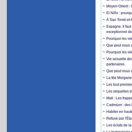
Moyen-Orient : 
El Niño : pourqu
À Sao Tomé-et-P
Espagne. Il faut
exceptionnel d
Pourquoi les vie
Que peut nous ap
Pourquoi les vie
Vie sexuelle des
partenaires
Que peut nous ap
La fée Morgane 
Les tout premier
Les séquelles d
Mali : Les frapp
Cadmium : des l
Habiter en haute
Refusé par l'Éta
Les éclats de la