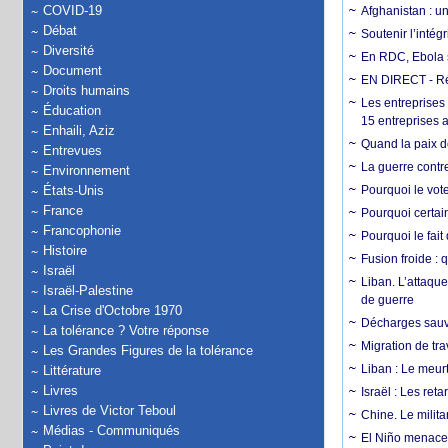
COVID-19
Afghanistan : u
Débat
Soutenir l’intég
Diversité
En RDC, Ebola s
Document
EN DIRECT - Ré
Droits humains
Les entreprises
Éducation
15 entreprises 
Enhaili, Aziz
Quand la paix de
Entrevues
La guerre contr
Environnement
États-Unis
Pourquoi le vot
France
Pourquoi certain
Francophonie
Pourquoi le fait
Histoire
Fusion froide : 
Israël
Liban. L’attaque
Israël-Palestine
de guerre
La Crise d'Octobre 1970
Décharges sauva
La tolérance ? Votre réponse
Migration de tra
Les Grandes Figures de la tolérance
Liban : Le meurt
Littérature
Livres
Israël : Les re
Livres de Victor Teboul
Chine. Le milita
Médias - Communiqués
El Niño menace 