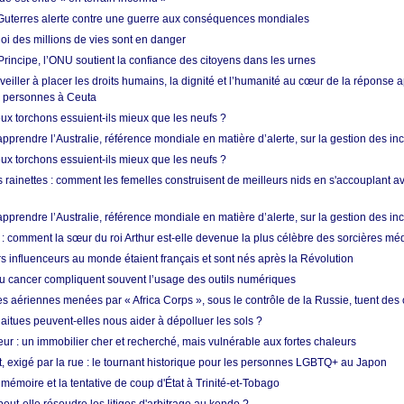
Guterres alerte contre une guerre aux conséquences mondiales
oi des millions de vies sont en danger
rincipe, l’ONU soutient la confiance des citoyens dans les urnes
 veiller à placer les droits humains, la dignité et l’humanité au cœur de la réponse a
e personnes à Ceuta
ux torchons essuient-ils mieux que les neufs ?
prendre l’Australie, référence mondiale en matière d’alerte, sur la gestion des in
ux torchons essuient-ils mieux que les neufs ?
 rainettes : comment les femelles construisent de meilleurs nids en s'accouplant a
prendre l’Australie, référence mondiale en matière d’alerte, sur la gestion des in
: comment la sœur du roi Arthur est-elle devenue la plus célèbre des sorcières mé
s influenceurs au monde étaient français et sont nés après la Révolution
u cancer compliquent souvent l’usage des outils numériques
es aériennes menées par « Africa Corps », sous le contrôle de la Russie, tuent des c
aitues peuvent-elles nous aider à dépolluer les sols ?
ur : un immobilier cher et recherché, mais vulnérable aux fortes chaleurs
t, exigé par la rue : le tournant historique pour les personnes LGBTQ+ au Japon
 mémoire et la tentative de coup d'État à Trinité-et-Tobago