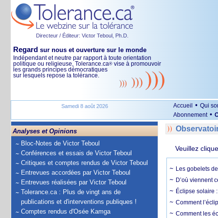
Directeur / Éditeur: Victor Teboul, Ph.D.
Regard
sur nous et ouverture sur le monde
Indépendant et neutre par rapport à toute orientation
politique ou religieuse, Tolerance.ca
vise à promouvoir
®
les grands principes démocratiques
sur lesquels repose la tolérance.
•
Accueil
Qui s
Samedi 8 août 2026
•
Abonnement
O
Observatoi
Analyses et Opinions
Bloc-Notes de Victor Teboul
Veuillez cliqu
Conférences et essais de Victor Teboul
Critiques et comptes rendus de Victor Teboul
Les gobelets de 
Entrevues accordées par Victor Teboul
D’où viennent c
Entrevues réalisées par Victor Teboul
Éclipse solaire :
Tolerance.ca : Plus de vingt ans de
publications et d'interventions publiques !
Comment l’éclips
Comptes rendus d'Osée Kamga
Comment les écl