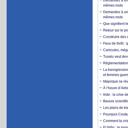
Demandez à un 
mêmes mots
Demandez à un 
mêmes mots
Que signifient l
Retour sur le p
Construire des c
Feux de forêt : 
Canicules, mégaf
Tuvalu veut dev
Réglementation c
La transgression
et femmes guerr
Majorque se révo
À l’heure d’Airb
Inde : la crise 
Bavure scientif
Les plans de tra
Pourquoi Ceuta 
Comment la crise
El Niño : le mon