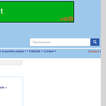
•
•
•
z la pensée unique !
Publicité
Contact
[
]
English
ette »