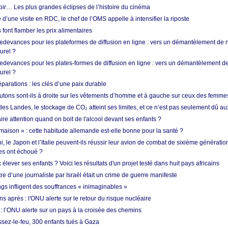
oir… Les plus grandes éclipses de l’histoire du cinéma
 d’une visite en RDC, le chef de l’OMS appelle à intensifier la riposte
s font flamber les prix alimentaires
 redevances pour les plateformes de diffusion en ligne : vers un démantèlement de 
urel ?
redevances pour les plates-formes de diffusion en ligne : vers un démantèlement de
urel ?
réparations : les clés d’une paix durable
utons sont-ils à droite sur les vêtements d’homme et à gauche sur ceux des femme
des Landes, le stockage de CO₂ atteint ses limites, et ce n’est pas seulement dû au
aire attention quand on boit de l'alcool devant ses enfants ?
 maison » : cette habitude allemande est-elle bonne pour la santé ?
le Japon et l’Italie peuvent-ils réussir leur avion de combat de sixième génération
res ont échoué ?
ever ses enfants ? Voici les résultats d'un projet testé dans huit pays africains
re d’une journaliste par Israël était un crime de guerre manifeste
ngs infligent des souffrances « inimaginables »
s après : l'ONU alerte sur le retour du risque nucléaire
 l’ONU alerte sur un pays à la croisée des chemins
ssez-le-feu, 300 enfants tués à Gaza