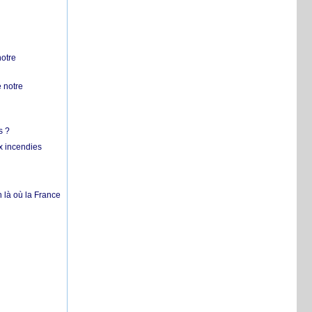
notre
 notre
s ?
x incendies
 là où la France