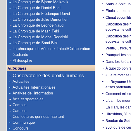
La Chronique de Bjarne Melkevik
Sous le Soleil n
La Chronique de Daniel Baril
Ebola : au terme
La Chronique de Frédérique David
Climat et conflit
La Chronique de Julie Dumontier
L’abolition des
La Chronique de Léonce Naud
écosystème cult
La Chronique de Masri Feki
L’abolition des 
La Chronique de Michel Rogalski
écosystème cult
La Chronique de Sami Bibi
Vérité, justice, 
La chronique de Véronick Talbot/Collaboration
étudiante
Pourquoi les bo
Philosophie
Dans les forêts 
Rubriques
À quoi doit-on f
Observatoire des droits humains
« Faire roter sa
Actualités
Le Royaume-Uni, 
Actualités Internationales
et ses partenai
Analyse de l'information
Comment mieux él
Arts et spectacles
Liban : Le meurt
Campus
En Haïti, les ga
Campus
Hiroshima, 81 an
Ces lectures qui nous habitent
Soudan du Sud :
Communiqué
300 jours de ce
Concours