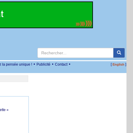
•
•
•
z la pensée unique !
Publicité
Contact
[
]
English
ette »