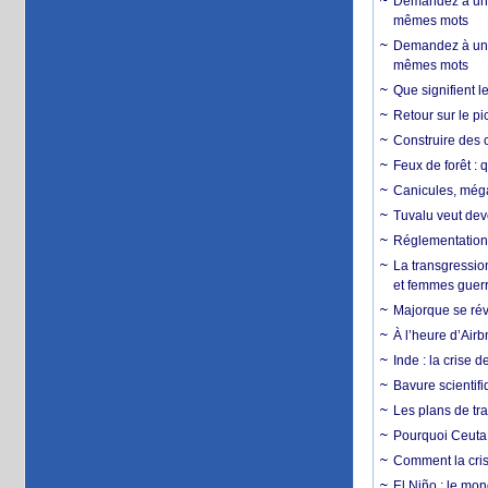
Demandez à un 
mêmes mots
Demandez à un 
mêmes mots
Que signifient l
Retour sur le p
Construire des c
Feux de forêt : 
Canicules, mégaf
Tuvalu veut dev
Réglementation c
La transgression
et femmes guerr
Majorque se révo
À l’heure d’Airb
Inde : la crise 
Bavure scientif
Les plans de tra
Pourquoi Ceuta 
Comment la crise
El Niño : le mon