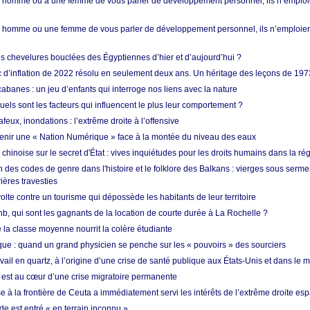
homme ou à une femme de vous parler de développement personnel, ils n’emploie
homme ou une femme de vous parler de développement personnel, ils n’emploiero
es chevelures bouclées des Égyptiennes d’hier et d’aujourd’hui ?
ic d’inflation de 2022 résolu en seulement deux ans. Un héritage des leçons de 197
abanes : un jeu d’enfants qui interroge nos liens avec la nature
quels sont les facteurs qui influencent le plus leur comportement ?
eux, inondations : l’extrême droite à l’offensive
enir une « Nation Numérique » face à la montée du niveau des eaux
hinoise sur le secret d'État : vives inquiétudes pour les droits humains dans la r
 des codes de genre dans l'histoire et le folklore des Balkans : vierges sous serment
ières travesties
lte contre un tourisme qui dépossède les habitants de leur territoire
nb, qui sont les gagnants de la location de courte durée à La Rochelle ?
de la classe moyenne nourrit la colère étudiante
ique : quand un grand physicien se penche sur les « pouvoirs » des sourciers
vail en quartz, à l’origine d’une crise de santé publique aux États-Unis et dans le
est au cœur d’une crise migratoire permanente
 à la frontière de Ceuta a immédiatement servi les intérêts de l’extrême droite es
de est entré « en terrain inconnu »