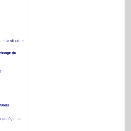
nt la situation
échange du
?
chaleur
r protéger les