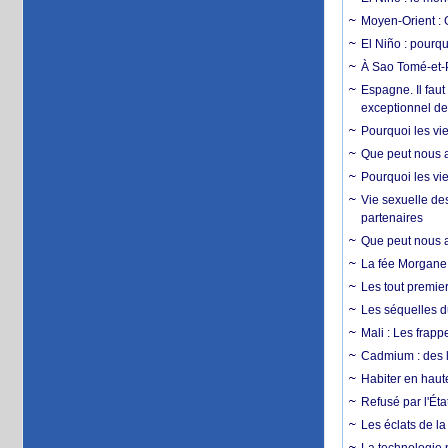
Moyen-Orient : 
El Niño : pourqu
À Sao Tomé-et-P
Espagne. Il faut
exceptionnel d
Pourquoi les vie
Que peut nous ap
Pourquoi les vie
Vie sexuelle des
partenaires
Que peut nous ap
La fée Morgane 
Les tout premier
Les séquelles d
Mali : Les frapp
Cadmium : des l
Habiter en haute
Refusé par l'Éta
Les éclats de la