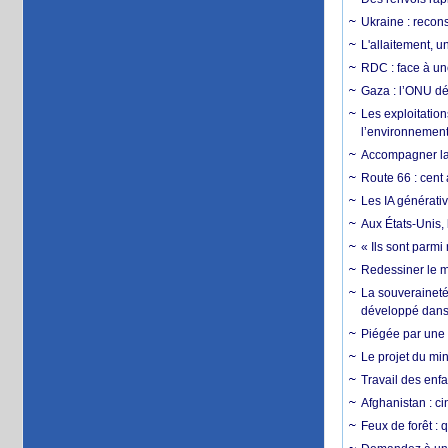
Ukraine : reconst
L'allaitement, u
RDC : face à une
Gaza : l’ONU dé
Les exploitation
l’environnemen
Accompagner la f
Route 66 : cent 
Les IA générativ
Aux États-Unis, 
« Ils sont parm
Redessiner le m
La souveraineté 
développé dans 
Piégée par une 
Le projet du min
Travail des enfa
Afghanistan : cin
Feux de forêt : 