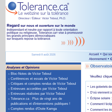
Directeur / Éditeur: Victor Teboul, Ph.D.
Regard
sur nous et ouverture sur le monde
Indépendant et neutre par rapport à toute orientation
politique ou religieuse, Tolerance.ca
vise à promouvoir
®
les grands principes démocratiques
sur lesquels repose la tolérance.
•
Accueil
Qui s
Samedi 8 août 2026
•
Abonnement
O
Observatoi
Analyses et Opinions
Bloc-Notes de Victor Teboul
Veuillez cliqu
Conférences et essais de Victor Teboul
Critiques et comptes rendus de Victor Teboul
Les gobelets de 
Entrevues accordées par Victor Teboul
D’où viennent c
Entrevues réalisées par Victor Teboul
Éclipse solaire :
Tolerance.ca : Plus de vingt ans de
publications et d'interventions publiques !
Comment l’éclips
Comptes rendus d'Osée Kamga
Comment les écl