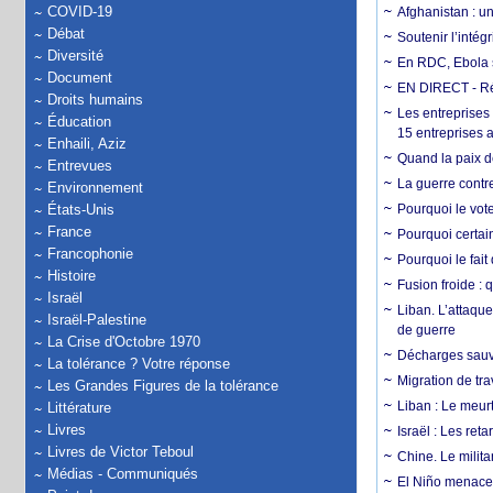
COVID-19
Afghanistan : u
Débat
Soutenir l’intég
Diversité
En RDC, Ebola s
Document
EN DIRECT - Ré
Droits humains
Les entreprises
Éducation
15 entreprises 
Enhaili, Aziz
Quand la paix de
Entrevues
La guerre contr
Environnement
États-Unis
Pourquoi le vot
France
Pourquoi certain
Francophonie
Pourquoi le fait
Histoire
Fusion froide : 
Israël
Liban. L’attaque
Israël-Palestine
de guerre
La Crise d'Octobre 1970
Décharges sauva
La tolérance ? Votre réponse
Migration de tra
Les Grandes Figures de la tolérance
Liban : Le meurt
Littérature
Livres
Israël : Les re
Livres de Victor Teboul
Chine. Le milita
Médias - Communiqués
El Niño menace 