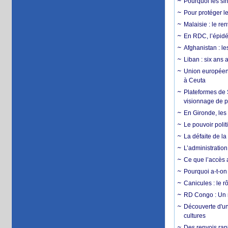
Pourquoi les si
Pour protéger le
Malaisie : le r
En RDC, l’épidé
Afghanistan : le
Liban : six ans 
Union européenn
à Ceuta
Plateformes de
visionnage de p
En Gironde, les 
Le pouvoir poli
La défaite de la
L’administration
Ce que l’accès a
Pourquoi a-t-on
Canicules : le r
RD Congo : Un r
Découverte d'un
cultures
Des renvois rapi