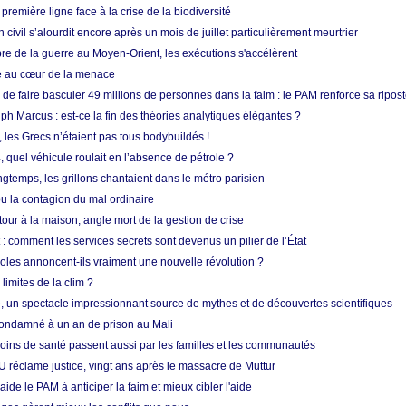
 première ligne face à la crise de la biodiversité
n civil s’alourdit encore après un mois de juillet particulièrement meurtrier
bre de la guerre au Moyen-Orient, les exécutions s'accélèrent
ue au cœur de la menace
e faire basculer 49 millions de personnes dans la faim : le PAM renforce sa ripos
h Marcus : est-ce la fin des théories analytiques élégantes ?
, les Grecs n’étaient pas tous bodybuildés !
 quel véhicule roulait en l’absence de pétrole ?
longtemps, les grillons chantaient dans le métro parisien
 la contagion du mal ordinaire
etour à la maison, angle mort de la gestion de crise
 comment les services secrets sont devenus un pilier de l’État
coles annoncent-ils vraiment une nouvelle révolution ?
limites de la clim ?
re, un spectacle impressionnant source de mythes et de découvertes scientifiques
condamné à un an de prison au Mali
soins de santé passent aussi par les familles et les communautés
U réclame justice, vingt ans après le massacre de Muttur
aide le PAM à anticiper la faim et mieux cibler l'aide