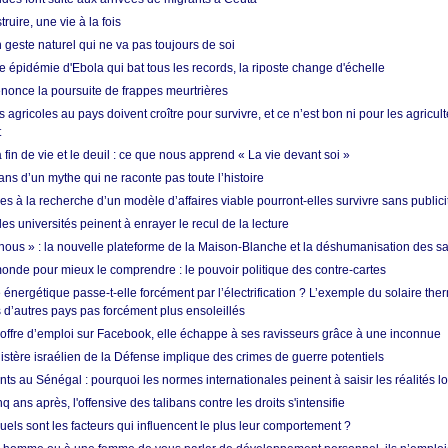
ruire, une vie à la fois
n geste naturel qui ne va pas toujours de soi
 épidémie d'Ebola qui bat tous les records, la riposte change d'échelle
nonce la poursuite de frappes meurtrières
s agricoles au pays doivent croître pour survivre, et ce n’est bon ni pour les agricul
t
in de vie et le deuil : ce que nous apprend « La vie devant soi »
ans d’un mythe qui ne raconte pas toute l’histoire
es à la recherche d’un modèle d’affaires viable pourront-elles survivre sans publici
les universités peinent à enrayer le recul de la lecture
i nous » : la nouvelle plateforme de la Maison-Blanche et la déshumanisation des s
onde pour mieux le comprendre : le pouvoir politique des contre-cartes
énergétique passe-t-elle forcément par l’électrification ? L’exemple du solaire th
d’autres pays pas forcément plus ensoleillés
offre d’emploi sur Facebook, elle échappe à ses ravisseurs grâce à une inconnue
istère israélien de la Défense implique des crimes de guerre potentiels
nts au Sénégal : pourquoi les normes internationales peinent à saisir les réalités l
q ans après, l'offensive des talibans contre les droits s'intensifie
quels sont les facteurs qui influencent le plus leur comportement ?