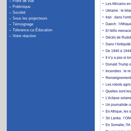
Point de vue
Les Africains en
Polémique
Ukraine : le bila
Société
Iran : dans l'om
Sous les projecteurs
Témoignage
Daech : l'Afriq
Tolerance.ca Éducation
El Niño menace d
Votre réaction
Décès de Rudolp
Dans l’Antiquité
De 1940 à 1944,
Il n’y a pas si 
Donald Trump ou
Incendies : le r
Renseignement :
Les robots agri
Quelles sont les 
L’éclipse solai
Un journaliste 
En Afrique, les 
Sri Lanka : l’ON
En Somalie, l'IA 