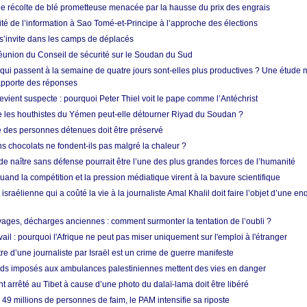
ne récolte de blé prometteuse menacée par la hausse du prix des engrais
rité de l’information à Sao Tomé-et-Principe à l’approche des élections
’invite dans les camps de déplacés
union du Conseil de sécurité sur le Soudan du Sud
 qui passent à la semaine de quatre jours sont-elles plus productives ? Une étude
apporte des réponses
vient suspecte : pourquoi Peter Thiel voit le pape comme l’Antéchrist
e les houthistes du Yémen peut-elle détourner Riyad du Soudan ?
e des personnes détenues doit être préservé
s chocolats ne fondent-ils pas malgré la chaleur ?
 de naître sans défense pourrait être l’une des plus grandes forces de l’humanité
quand la compétition et la pression médiatique virent à la bavure scientifique
 israélienne qui a coûté la vie à la journaliste Amal Khalil doit faire l’objet d’une e
ges, décharges anciennes : comment surmonter la tentation de l’oubli ?
vail : pourquoi l'Afrique ne peut pas miser uniquement sur l'emploi à l'étranger
re d’une journaliste par Israël est un crime de guerre manifeste
tards imposés aux ambulances palestiniennes mettent des vies en danger
nt arrêté au Tibet à cause d’une photo du dalaï-lama doit être libéré
49 millions de personnes de faim, le PAM intensifie sa riposte