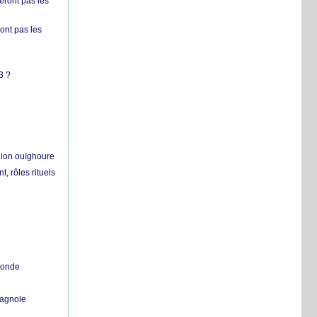
ront pas les
nt pas les
3 ?
égion ouïghoure
, rôles rituels
 monde
pagnole