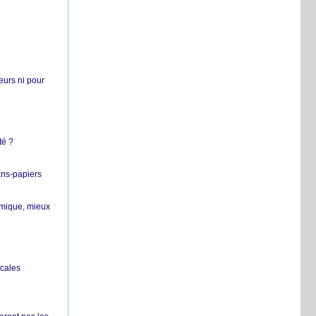
teurs ni pour
té ?
ans-papiers
ermique, mieux
ocales