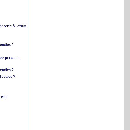
pportée à l’afflux
cendies ?
vec plusieurs
cendies ?
diévales ?
ivils