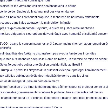
nges gèrent mieux les conflits que nous
s oiseaux, les vitres anti-collision doivent devenir la norme
envoi forcé de réfugiés du Myanmar met des vies en danger
mie d’Ebola sans précédent propulse la recherche de nouveaux traitements
s coupes dans l’aide aggravent la malnutrition infantile
après l'explosion du port de Beyrouth, la quête de justice reste inachevée
e. Les dirigeant·e·s européens doivent réagir avec humanité et solidarité concerna
 SVOD : quand le consommateur est prêt à payer moins cher son abonnement en 
ublicités
vulnérabilités des forêts ne disparaîtront pas avec la fumée des incendies
tique face aux incendies : depuis la Rome de Néron, un exercice de mise en scène 
 Seleção peut-elle coûter une élection présidentielle au Brésil ?
 Trump veut priver les citoyens d’un puissant levier pour protéger l’environnement
ux toilettes publiques révèle des inégalités de genre dans les villes
 envie de manger du salé au bord de la mer ?
ôle de l’isolation et de l’inertie thermique des bâtiments pour se protéger contre la 
esponsable gouvernemental confirme la pollution liée aux activités pétrolières
 champignon tueur de la chenille légionnaire africaine : une piste prometteuse pou
des font suite aux arrivées de migrants à Ceuta