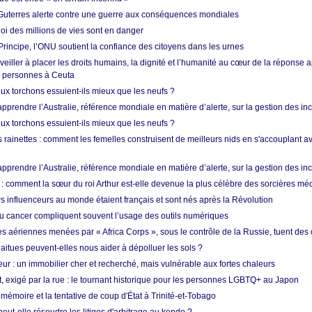
Guterres alerte contre une guerre aux conséquences mondiales
oi des millions de vies sont en danger
rincipe, l’ONU soutient la confiance des citoyens dans les urnes
 veiller à placer les droits humains, la dignité et l’humanité au cœur de la réponse a
e personnes à Ceuta
ux torchons essuient-ils mieux que les neufs ?
prendre l’Australie, référence mondiale en matière d’alerte, sur la gestion des in
ux torchons essuient-ils mieux que les neufs ?
 rainettes : comment les femelles construisent de meilleurs nids en s'accouplant a
prendre l’Australie, référence mondiale en matière d’alerte, sur la gestion des in
: comment la sœur du roi Arthur est-elle devenue la plus célèbre des sorcières mé
s influenceurs au monde étaient français et sont nés après la Révolution
u cancer compliquent souvent l’usage des outils numériques
es aériennes menées par « Africa Corps », sous le contrôle de la Russie, tuent des c
aitues peuvent-elles nous aider à dépolluer les sols ?
ur : un immobilier cher et recherché, mais vulnérable aux fortes chaleurs
t, exigé par la rue : le tournant historique pour les personnes LGBTQ+ au Japon
 mémoire et la tentative de coup d'État à Trinité-et-Tobago