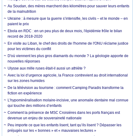
Au Soudan, des mères marchent des kilomètres pour sauver leurs enfants
de la malnutrition
Ukraine : à mesure que la guerre s’intensifie, les civils – et le monde – en
paient le prix
Ebola en RDC : en un peu plus de deux mois, l'épidémie frôle le bilan
record de 2018-2020
En visite au Liban, le chef des droits de l'homme de l'ONU réclame justice
pour les victimes du conflit
D'où viennent les plus gros diamants du monde ? La géologie apporte de
nouvelles réponses
Ulysse aux mille ruses était-il aussi un athlète ?
Avec la loi d’urgence agricole, la France contrevient au droit international
sur les zones humides
De la télévision au tourisme : comment Camping Paradis transforme la
fiction en expérience
L’hypominéralisation molaire-incisive, une anomalie dentaire mal connue
qui touche des millions d’enfants
Comment la présence de MSC Croisières dans les ports français est
devenue un enjeu de souveraineté nationale
Peu importe ce que les enfants lisent, tant qu’ils lisent ? Dépasser les
préjugés sur les « bonnes » et « mauvaises lectures »