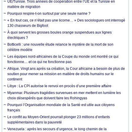
UE/Tunisie. Trois années de coopération entre l’UE et la Tunisie en
matière de migration
Pourquoi respire-t-on surtout par une seule narine ?
« En tout cas, ce n’était pas une licorne… » Des sociologues ont interrogé
130 chasseurs de Bigfoot
À quoi servent les grosses boules orange suspendues aux lignes
électriques ?
Botticelli : une nouvelle étude relance le mystère de la mort de son
célèbre modèle
Les équipes nord-africaines de la Coupe du monde ont montré ce qui
fonctionne… et ce qui ne fonctionne pas
Afrique. Vingt ans après sa création, la Cour africaine a besoin de plus de
soutien pour mener sa mission en matière de droits humains sur le
continent
Libye : La CPI autorise le renvoi en procès d’une première affaire
Myanmar. Plusieurs tragédies survenues en mer mettent en lumière les
choix désespérés que doivent faire les Rohingyas
Pourquoi l’Organisation mondiale de la Santé est utile aux citoyens
français
Le conflit au Moyen-Orient pourrait plonger 23 millions d’enfants
supplémentaires dans la pauvreté
Venezuela : après les secours d’urgence, le long chemin de la