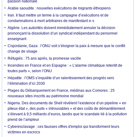
passion nationale
Arabie saoudite : nouvelles exécutions de migrants éthiopiens
Iran. Il faut mettre un terme à la campagne d’exécutions et de
condamnations à mort arbitraires de manifestant·e·s
Algérie. Les autorités doivent immédiatement annuler la décision
prononçant la dissolution d’un syndicat indépendant du personnel
enseignant
Cisjordanie, Gaza : l’ONU voit s’éloigner la paix à mesure que le conflit
change de visage
Réfugiés : 75 ans après, la promesse vacille
Incendies en France et en Espagne : « L'alarme climatique retentit de
toutes parts », selon l’ONU
Hépatite : l’OMS s’inquiète d’un ralentissement des progrès vers
l’élimination d’ici 2030
Plages du Débarquement en France, médinas aux Comores : 25
nouveaux sites inscrits au patrimoine mondial
Nigeria. Des documents de Shell révèlent l’existence d’un pipeline « en
piteux état », des puits « introuvables » et des coûts de démantèlement
s’élevant à 9,5 milliards d’euros, tandis que le scandale lié à la pollution
prend de l’ampleur
Cyberesclavage : ces fausses offres d'emploi qui transforment leurs
victimes en escrocs