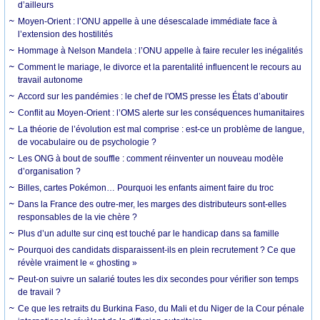
d’ailleurs
Moyen-Orient : l’ONU appelle à une désescalade immédiate face à
l’extension des hostilités
Hommage à Nelson Mandela : l’ONU appelle à faire reculer les inégalités
Comment le mariage, le divorce et la parentalité influencent le recours au
travail autonome
Accord sur les pandémies : le chef de l'OMS presse les États d’aboutir
Conflit au Moyen-Orient : l’OMS alerte sur les conséquences humanitaires
La théorie de l’évolution est mal comprise : est-ce un problème de langue,
de vocabulaire ou de psychologie ?
Les ONG à bout de souffle : comment réinventer un nouveau modèle
d’organisation ?
Billes, cartes Pokémon… Pourquoi les enfants aiment faire du troc
Dans la France des outre-mer, les marges des distributeurs sont-elles
responsables de la vie chère ?
Plus d’un adulte sur cinq est touché par le handicap dans sa famille
Pourquoi des candidats disparaissent-ils en plein recrutement ? Ce que
révèle vraiment le « ghosting »
Peut-on suivre un salarié toutes les dix secondes pour vérifier son temps
de travail ?
Ce que les retraits du Burkina Faso, du Mali et du Niger de la Cour pénale