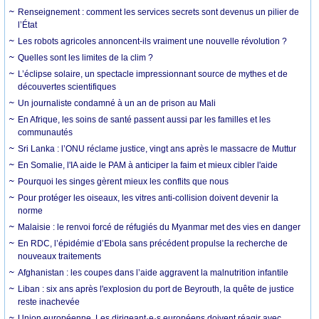
Renseignement : comment les services secrets sont devenus un pilier de
l’État
Les robots agricoles annoncent-ils vraiment une nouvelle révolution ?
Quelles sont les limites de la clim ?
L’éclipse solaire, un spectacle impressionnant source de mythes et de
découvertes scientifiques
Un journaliste condamné à un an de prison au Mali
En Afrique, les soins de santé passent aussi par les familles et les
communautés
Sri Lanka : l’ONU réclame justice, vingt ans après le massacre de Muttur
En Somalie, l'IA aide le PAM à anticiper la faim et mieux cibler l'aide
Pourquoi les singes gèrent mieux les conflits que nous
Pour protéger les oiseaux, les vitres anti-collision doivent devenir la
norme
Malaisie : le renvoi forcé de réfugiés du Myanmar met des vies en danger
En RDC, l’épidémie d’Ebola sans précédent propulse la recherche de
nouveaux traitements
Afghanistan : les coupes dans l’aide aggravent la malnutrition infantile
Liban : six ans après l'explosion du port de Beyrouth, la quête de justice
reste inachevée
Union européenne. Les dirigeant·e·s européens doivent réagir avec