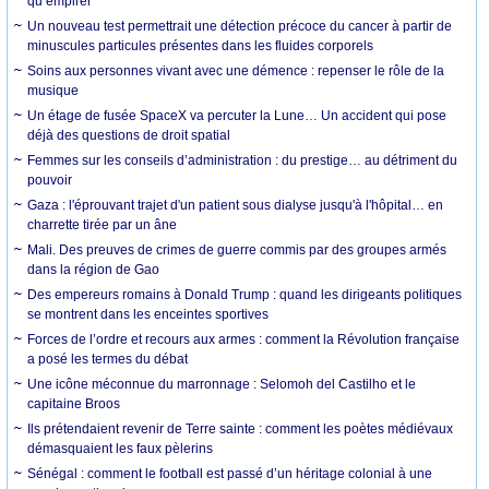
qu’empirer
Un nouveau test permettrait une détection précoce du cancer à partir de
minuscules particules présentes dans les fluides corporels
Soins aux personnes vivant avec une démence : repenser le rôle de la
musique
Un étage de fusée SpaceX va percuter la Lune… Un accident qui pose
déjà des questions de droit spatial
Femmes sur les conseils d’administration : du prestige… au détriment du
pouvoir
Gaza : l'éprouvant trajet d'un patient sous dialyse jusqu'à l'hôpital… en
charrette tirée par un âne
Mali. Des preuves de crimes de guerre commis par des groupes armés
dans la région de Gao
Des empereurs romains à Donald Trump : quand les dirigeants politiques
se montrent dans les enceintes sportives
Forces de l’ordre et recours aux armes : comment la Révolution française
a posé les termes du débat
Une icône méconnue du marronnage : Selomoh del Castilho et le
capitaine Broos
Ils prétendaient revenir de Terre sainte : comment les poètes médiévaux
démasquaient les faux pèlerins
Sénégal : comment le football est passé d’un héritage colonial à une