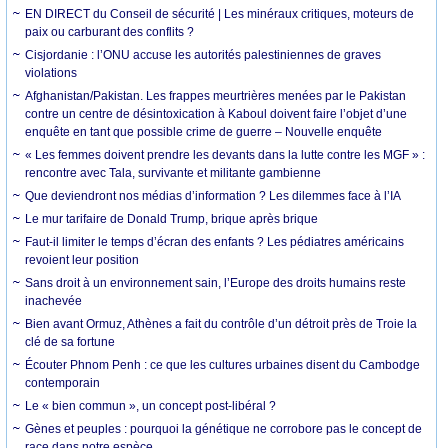
EN DIRECT du Conseil de sécurité | Les minéraux critiques, moteurs de
paix ou carburant des conflits ?
Cisjordanie : l’ONU accuse les autorités palestiniennes de graves
violations
Afghanistan/Pakistan. Les frappes meurtrières menées par le Pakistan
contre un centre de désintoxication à Kaboul doivent faire l’objet d’une
enquête en tant que possible crime de guerre – Nouvelle enquête
« Les femmes doivent prendre les devants dans la lutte contre les MGF » :
rencontre avec Tala, survivante et militante gambienne
Que deviendront nos médias d’information ? Les dilemmes face à l’IA
Le mur tarifaire de Donald Trump, brique après brique
Faut-il limiter le temps d’écran des enfants ? Les pédiatres américains
revoient leur position
Sans droit à un environnement sain, l’Europe des droits humains reste
inachevée
Bien avant Ormuz, Athènes a fait du contrôle d’un détroit près de Troie la
clé de sa fortune
Écouter Phnom Penh : ce que les cultures urbaines disent du Cambodge
contemporain
Le « bien commun », un concept post-libéral ?
Gènes et peuples : pourquoi la génétique ne corrobore pas le concept de
race dans notre espèce