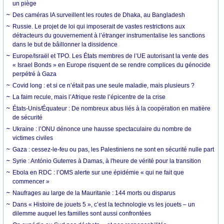
un piège
Des caméras IA surveillent les routes de Dhaka, au Bangladesh
Russie. Le projet de loi qui imposerait de vastes restrictions aux
détracteurs du gouvernement à l’étranger instrumentalise les sanctions
dans le but de bâillonner la dissidence
Europe/Israël et TPO. Les États membres de l’UE autorisant la vente des
« Israel Bonds » en Europe risquent de se rendre complices du génocide
perpétré à Gaza
Covid long : et si ce n’était pas une seule maladie, mais plusieurs ?
La faim recule, mais l’Afrique reste l’épicentre de la crise
États-Unis/Équateur : De nombreux abus liés à la coopération en matière
de sécurité
Ukraine : l’ONU dénonce une hausse spectaculaire du nombre de
victimes civiles
Gaza : cessez-le-feu ou pas, les Palestiniens ne sont en sécurité nulle part
Syrie : António Guterres à Damas, à l'heure de vérité pour la transition
Ebola en RDC : l’OMS alerte sur une épidémie « qui ne fait que
commencer »
Naufrages au large de la Mauritanie : 144 morts ou disparus
Dans « Histoire de jouets 5 », c’est la technologie vs les jouets – un
dilemme auquel les familles sont aussi confrontées