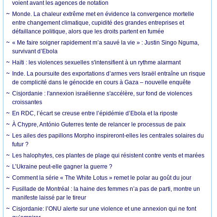
voient avant les agences de notation
Monde. La chaleur extrême met en évidence la convergence mortelle
entre changement climatique, cupidité des grandes entreprises et
défaillance politique, alors que les droits partent en fumée
« Me faire soigner rapidement m’a sauvé la vie » : Justin Singo Nguma,
survivant d’Ebola
Haïti : les violences sexuelles s'intensifient à un rythme alarmant
Inde. La poursuite des exportations d’armes vers Israël entraîne un risque
de complicité dans le génocide en cours à Gaza – nouvelle enquête
Cisjordanie : l'annexion israélienne s'accélère, sur fond de violences
croissantes
En RDC, l’écart se creuse entre l’épidémie d’Ebola et la riposte
À Chypre, António Guterres tente de relancer le processus de paix
Les ailes des papillons Morpho inspireront-elles les centrales solaires du
futur ?
Les halophytes, ces plantes de plage qui résistent contre vents et marées
L’Ukraine peut-elle gagner la guerre ?
Comment la série « The White Lotus » remet le polar au goût du jour
Fusillade de Montréal : la haine des femmes n’a pas de parti, montre un
manifeste laissé par le tireur
Cisjordanie: l’ONU alerte sur une violence et une annexion qui ne font