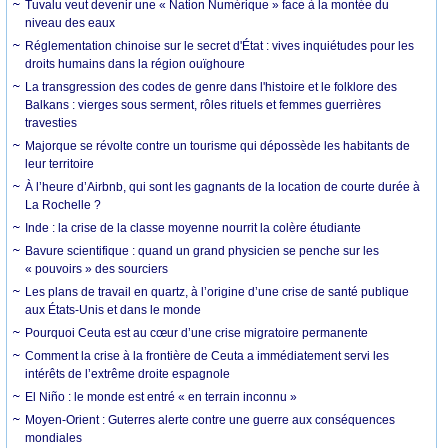
Tuvalu veut devenir une « Nation Numérique » face à la montée du
niveau des eaux
Réglementation chinoise sur le secret d'État : vives inquiétudes pour les
droits humains dans la région ouïghoure
La transgression des codes de genre dans l'histoire et le folklore des
Balkans : vierges sous serment, rôles rituels et femmes guerrières
travesties
Majorque se révolte contre un tourisme qui dépossède les habitants de
leur territoire
À l’heure d’Airbnb, qui sont les gagnants de la location de courte durée à
La Rochelle ?
Inde : la crise de la classe moyenne nourrit la colère étudiante
Bavure scientifique : quand un grand physicien se penche sur les
« pouvoirs » des sourciers
Les plans de travail en quartz, à l’origine d’une crise de santé publique
aux États-Unis et dans le monde
Pourquoi Ceuta est au cœur d’une crise migratoire permanente
Comment la crise à la frontière de Ceuta a immédiatement servi les
intérêts de l’extrême droite espagnole
El Niño : le monde est entré « en terrain inconnu »
Moyen-Orient : Guterres alerte contre une guerre aux conséquences
mondiales