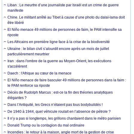
Liban : Le meurtre d’une journaliste par Israël est un crime de guerre
manifeste
Chine. Le militant arrêté au Tibet à cause d’une photo du dalaï-lama doit
être libéré
El Niño menace 49 millions de personnes de faim, le PAM intensifie sa
riposte
Les Africains en première ligne face à la crise de la biodiversité
Ukraine : le bilan civil s’alourdit encore après un mois de juillet
particulièrement meurtrier
Iran : dans l'ombre de la guerre au Moyen-Orient, les exécutions
s'accélèrent
Daech : l'Afrique au cœur de la menace
El Niño menace de faire basculer 49 millions de personnes dans la faim :
le PAM renforce sa riposte
Décès de Rudolph Marcus : est-ce la fin des théories analytiques
élégantes ?
Dans l’Antiquité, les Grecs n’étaient pas tous bodybuildés !
De 1940 à 1944, quel véhicule roulait en l’absence de pétrole ?
Il n’y a pas si longtemps, les grillons chantaient dans le métro parisien
Donald Trump ou la contagion du mal ordinaire
Incendies : le retour à la maison, angle mort de la gestion de crise