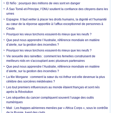
El Niño : pourquoi des millions de vies sont en danger
À Sao Tomé-et-Principe, l’ONU soutient la confiance des citoyens dans les
urnes
Espagne. Il faut veiller à placer les droits humains, la dignité et l’humanité
au cœur de la réponse apportée à l’afflux exceptionnel de personnes à
Ceuta
Pourquoi les vieux torchons essuient-ils mieux que les neufs ?
Que peut nous apprendre l’Australie, référence mondiale en matière
d’alerte, sur la gestion des incendies ?
Pourquoi les vieux torchons essuient-ils mieux que les neufs ?
Vie sexuelle des rainettes : comment les femelles construisent de
meilleurs nids en s'accouplant avec plusieurs partenaires
Que peut nous apprendre l’Australie, référence mondiale en matière
d’alerte, sur la gestion des incendies ?
La fée Morgane : comment la sœur du roi Arthur est-elle devenue la plus
célèbre des sorcières médiévales ?
Les tout premiers influenceurs au monde étaient français et sont nés
après la Révolution
Les séquelles du cancer compliquent souvent l’usage des outils
numériques
Mali : Les frappes aériennes menées par « Africa Corps », sous le contrôle
de la Russie, tuent des civils