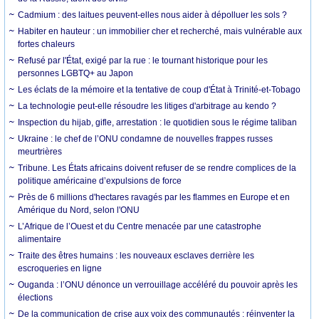
Cadmium : des laitues peuvent-elles nous aider à dépolluer les sols ?
Habiter en hauteur : un immobilier cher et recherché, mais vulnérable aux
fortes chaleurs
Refusé par l'État, exigé par la rue : le tournant historique pour les
personnes LGBTQ+ au Japon
Les éclats de la mémoire et la tentative de coup d'État à Trinité-et-Tobago
La technologie peut-elle résoudre les litiges d'arbitrage au kendo ?
Inspection du hijab, gifle, arrestation : le quotidien sous le régime taliban
Ukraine : le chef de l’ONU condamne de nouvelles frappes russes
meurtrières
Tribune. Les États africains doivent refuser de se rendre complices de la
politique américaine d’expulsions de force
Près de 6 millions d'hectares ravagés par les flammes en Europe et en
Amérique du Nord, selon l'ONU
L’Afrique de l’Ouest et du Centre menacée par une catastrophe
alimentaire
Traite des êtres humains : les nouveaux esclaves derrière les
escroqueries en ligne
Ouganda : l’ONU dénonce un verrouillage accéléré du pouvoir après les
élections
De la communication de crise aux voix des communautés : réinventer la