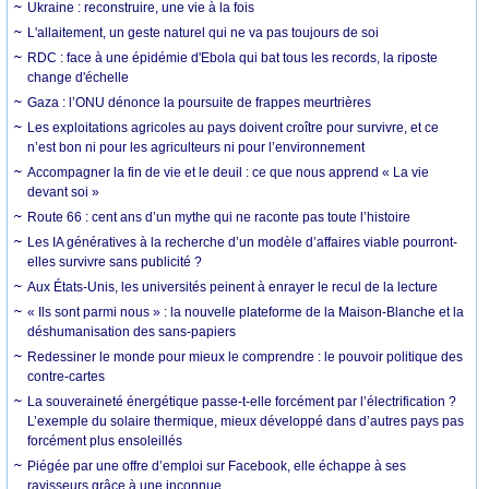
Ukraine : reconstruire, une vie à la fois
L'allaitement, un geste naturel qui ne va pas toujours de soi
RDC : face à une épidémie d'Ebola qui bat tous les records, la riposte
change d'échelle
Gaza : l’ONU dénonce la poursuite de frappes meurtrières
Les exploitations agricoles au pays doivent croître pour survivre, et ce
n’est bon ni pour les agriculteurs ni pour l’environnement
Accompagner la fin de vie et le deuil : ce que nous apprend « La vie
devant soi »
Route 66 : cent ans d’un mythe qui ne raconte pas toute l’histoire
Les IA génératives à la recherche d’un modèle d’affaires viable pourront-
elles survivre sans publicité ?
Aux États-Unis, les universités peinent à enrayer le recul de la lecture
« Ils sont parmi nous » : la nouvelle plateforme de la Maison-Blanche et la
déshumanisation des sans-papiers
Redessiner le monde pour mieux le comprendre : le pouvoir politique des
contre-cartes
La souveraineté énergétique passe-t-elle forcément par l’électrification ?
L’exemple du solaire thermique, mieux développé dans d’autres pays pas
forcément plus ensoleillés
Piégée par une offre d’emploi sur Facebook, elle échappe à ses
ravisseurs grâce à une inconnue