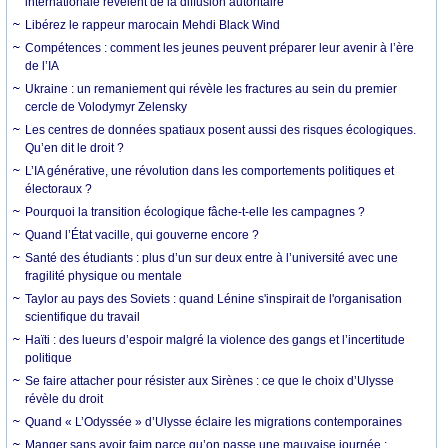
internationale révèlent de la diffusion autoritaire
Libérez le rappeur marocain Mehdi Black Wind
Compétences : comment les jeunes peuvent préparer leur avenir à l’ère
de l’IA
Ukraine : un remaniement qui révèle les fractures au sein du premier
cercle de Volodymyr Zelensky
Les centres de données spatiaux posent aussi des risques écologiques.
Qu’en dit le droit ?
L’IA générative, une révolution dans les comportements politiques et
électoraux ?
Pourquoi la transition écologique fâche-t-elle les campagnes ?
Quand l’État vacille, qui gouverne encore ?
Santé des étudiants : plus d’un sur deux entre à l’université avec une
fragilité physique ou mentale
Taylor au pays des Soviets : quand Lénine s'inspirait de l'organisation
scientifique du travail
Haïti : des lueurs d’espoir malgré la violence des gangs et l’incertitude
politique
Se faire attacher pour résister aux Sirènes : ce que le choix d’Ulysse
révèle du droit
Quand « L’Odyssée » d’Ulysse éclaire les migrations contemporaines
Manger sans avoir faim parce qu’on passe une mauvaise journée :