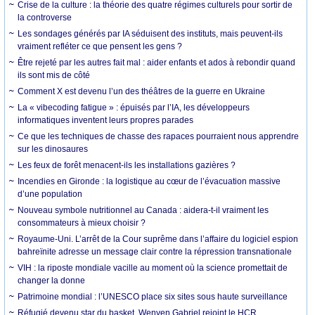
Crise de la culture : la théorie des quatre régimes culturels pour sortir de
la controverse
Les sondages générés par IA séduisent des instituts, mais peuvent-ils
vraiment refléter ce que pensent les gens ?
Être rejeté par les autres fait mal : aider enfants et ados à rebondir quand
ils sont mis de côté
Comment X est devenu l’un des théâtres de la guerre en Ukraine
La « vibecoding fatigue » : épuisés par l’IA, les développeurs
informatiques inventent leurs propres parades
Ce que les techniques de chasse des rapaces pourraient nous apprendre
sur les dinosaures
Les feux de forêt menacent-ils les installations gazières ?
Incendies en Gironde : la logistique au cœur de l’évacuation massive
d’une population
Nouveau symbole nutritionnel au Canada : aidera-t-il vraiment les
consommateurs à mieux choisir ?
Royaume-Uni. L’arrêt de la Cour suprême dans l’affaire du logiciel espion
bahreïnite adresse un message clair contre la répression transnationale
VIH : la riposte mondiale vacille au moment où la science promettait de
changer la donne
Patrimoine mondial : l’UNESCO place six sites sous haute surveillance
Réfugié devenu star du basket, Wenyen Gabriel rejoint le HCR