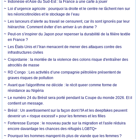
Indonésie et Asie du Sud-Est : la France a une carte à jouer
Loi d’urgence agricole : pourquoi la droite et le centre ne lâchent rien sur
les néonicotinoïdes et le stockage de l’eau
Les lanceurs d’alerte au travail se censurent, car ils sont ignorés par leur
hiérarchie. Comment éviter d’en arriver à un drame ?
Peut-on s’inspirer du Japon pour repenser la durabilité de la filière textile
en France ?
Les États-Unis et l’Iran menacent de mener des attaques contre des
infrastructures civiles
Cisjordanie : la montée de la violence des colons risque d'entraîner des
atrocités de masse
RD Congo : Les activités d’une compagnie pétrolière présentent de
graves risques de pollution
Avant que l'algorithme ne décide : le récit queer comme forme de
résistance au Nigéria
Le numéro 24 du Brésil sera porté pendant la Coupe du monde 2026. Et il
contient un message.
Brésil : Un avertissement sur la façon dont l'IA et les deepfakes peuvent
devenir un « risque excessif » pour les femmes et les filles
Forteresse Europe : le nouveau pacte sur la migration et l'asile réduira
encore davantage les chances des réfugiés LGBTQ+
Pourquoi les hommes mangent-ils plus de viande que les femmes ?