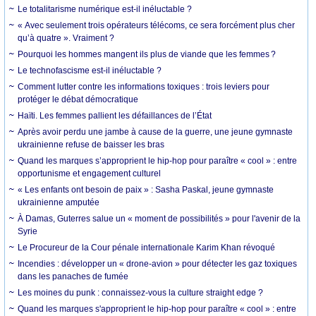
Le totalitarisme numérique est-il inéluctable ?
« Avec seulement trois opérateurs télécoms, ce sera forcément plus cher
qu’à quatre ». Vraiment ?
Pourquoi les hommes mangent ils plus de viande que les femmes ?
Le technofascisme est-il inéluctable ?
Comment lutter contre les informations toxiques : trois leviers pour
protéger le débat démocratique
Haïti. Les femmes pallient les défaillances de l’État
Après avoir perdu une jambe à cause de la guerre, une jeune gymnaste
ukrainienne refuse de baisser les bras
Quand les marques s’approprient le hip-hop pour paraître « cool » : entre
opportunisme et engagement culturel
« Les enfants ont besoin de paix » : Sasha Paskal, jeune gymnaste
ukrainienne amputée
À Damas, Guterres salue un « moment de possibilités » pour l'avenir de la
Syrie
Le Procureur de la Cour pénale internationale Karim Khan révoqué
Incendies : développer un « drone-avion » pour détecter les gaz toxiques
dans les panaches de fumée
Les moines du punk : connaissez-vous la culture straight edge ?
Quand les marques s'approprient le hip-hop pour paraître « cool » : entre