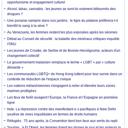
opportunisme et engagement culturel
Alcool, tabac, cannabis : les jeunes se sont-ils vraiment détournés des
drogues ?
Une punaise-vampire dans nos jardins : le tigre du platane préférera-t-il
bientôt le sang à la sève ?
Au Venezuela, les femmes restent les plus exposées après les séismes
Débat au Conseil de sécurité : la bataille des minéraux critiques inquiète
l'ONU
Les jeunes de Croatie, de Serbie et de Bosnie-Herzégovine, acteurs d'un
changement collectif
Le gouvernement malaisien remplace le terme « LGBT » par « culture
déviante »
Les communautés LGBTQ+ de Hong Kong luttent pour leur survie dans un
contexte de réduction de l'espace civique
Les nations mélanésiennes s'engagent à relier et étendre leurs zones
marines protégées
Les feux de forêt ravagent l’Europe, la France et l’Espagne en première
ligne
Inde. La répression contre des manifestant·e·s pacifiques à New Delhi
soulève de vives inquiétudes en termes de droits humains
Réfugiés : 75 ans après, la Convention tient bon face aux vents du repli
Soudan : à El Obeid, les femmes fuient les drones le jour et les violeurs la