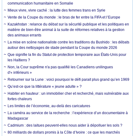
communication humanitaire en Somalie
Mieux vivre, vivre caché : la lutte des femmes trans en Syrie
Vente de la Coupe du monde : le bras de fer entre la FIFA et l’Europe
Kazakhstan : relance du débat sur la sécurité publique et les politiques en
matière de bien-être animal à la suite de réformes relatives à la gestion
des animaux errants
La mise en scène nationaliste contre les traditions du Bushido : les débats
autour des nettoyages de stade pendant la Coupe du monde 2026
Que signifie la fin du Statut de protection temporaire aux États-Unis pour
les Haïtiens ?
Non, la Cour suprême n'a pas qualifié les Canadiens unilingues
d'« inférieurs »
Retourner sur la Lune : voici pourquoi le défi parait plus grand qu’en 1969
Qu’est-ce que la littérature « jeune adulte » ?
Habiter en hauteur : un immobilier cher et recherché, mais vulnérable aux
fortes chaleurs
Les limites de l’économie, au-delà des caricatures
La caméra au service de la recherche : l’expérience d’un documentaire à
Madagascar
Cadmium : des laitues peuvent-elles nous aider à dépolluer les sols ?
80 milliards de dollars promis à la Côte d’Ivoire : ce que les marchés