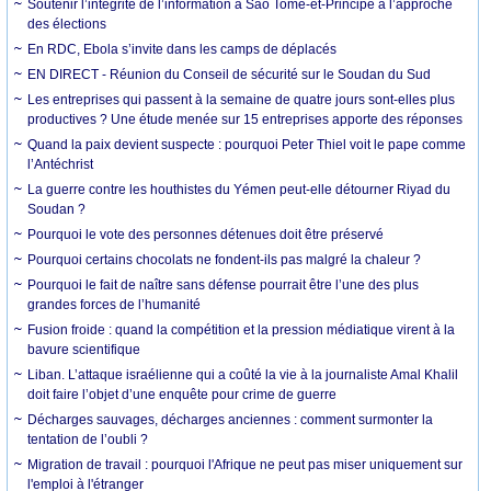
Soutenir l’intégrité de l’information à Sao Tomé-et-Principe à l’approche
des élections
En RDC, Ebola s’invite dans les camps de déplacés
EN DIRECT - Réunion du Conseil de sécurité sur le Soudan du Sud
Les entreprises qui passent à la semaine de quatre jours sont-elles plus
productives ? Une étude menée sur 15 entreprises apporte des réponses
Quand la paix devient suspecte : pourquoi Peter Thiel voit le pape comme
l’Antéchrist
La guerre contre les houthistes du Yémen peut-elle détourner Riyad du
Soudan ?
Pourquoi le vote des personnes détenues doit être préservé
Pourquoi certains chocolats ne fondent-ils pas malgré la chaleur ?
Pourquoi le fait de naître sans défense pourrait être l’une des plus
grandes forces de l’humanité
Fusion froide : quand la compétition et la pression médiatique virent à la
bavure scientifique
Liban. L’attaque israélienne qui a coûté la vie à la journaliste Amal Khalil
doit faire l’objet d’une enquête pour crime de guerre
Décharges sauvages, décharges anciennes : comment surmonter la
tentation de l’oubli ?
Migration de travail : pourquoi l'Afrique ne peut pas miser uniquement sur
l'emploi à l'étranger