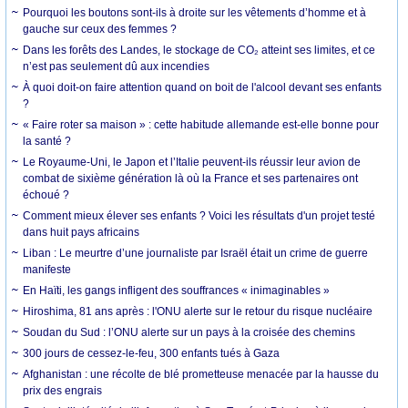
Pourquoi les boutons sont-ils à droite sur les vêtements d’homme et à
gauche sur ceux des femmes ?
Dans les forêts des Landes, le stockage de CO₂ atteint ses limites, et ce
n’est pas seulement dû aux incendies
À quoi doit-on faire attention quand on boit de l'alcool devant ses enfants
?
« Faire roter sa maison » : cette habitude allemande est-elle bonne pour
la santé ?
Le Royaume-Uni, le Japon et l’Italie peuvent-ils réussir leur avion de
combat de sixième génération là où la France et ses partenaires ont
échoué ?
Comment mieux élever ses enfants ? Voici les résultats d'un projet testé
dans huit pays africains
Liban : Le meurtre d’une journaliste par Israël était un crime de guerre
manifeste
En Haïti, les gangs infligent des souffrances « inimaginables »
Hiroshima, 81 ans après : l'ONU alerte sur le retour du risque nucléaire
Soudan du Sud : l’ONU alerte sur un pays à la croisée des chemins
300 jours de cessez-le-feu, 300 enfants tués à Gaza
Afghanistan : une récolte de blé prometteuse menacée par la hausse du
prix des engrais