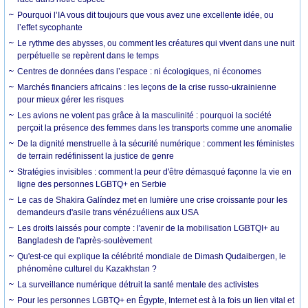
Pourquoi l’IA vous dit toujours que vous avez une excellente idée, ou
l’effet sycophante
Le rythme des abysses, ou comment les créatures qui vivent dans une nuit
perpétuelle se repèrent dans le temps
Centres de données dans l’espace : ni écologiques, ni économes
Marchés financiers africains : les leçons de la crise russo-ukrainienne
pour mieux gérer les risques
Les avions ne volent pas grâce à la masculinité : pourquoi la société
perçoit la présence des femmes dans les transports comme une anomalie
De la dignité menstruelle à la sécurité numérique : comment les féministes
de terrain redéfinissent la justice de genre
Stratégies invisibles : comment la peur d'être démasqué façonne la vie en
ligne des personnes LGBTQ+ en Serbie
Le cas de Shakira Galíndez met en lumière une crise croissante pour les
demandeurs d'asile trans vénézuéliens aux USA
Les droits laissés pour compte : l'avenir de la mobilisation LGBTQI+ au
Bangladesh de l'après-soulèvement
Qu'est-ce qui explique la célébrité mondiale de Dimash Qudaibergen, le
phénomène culturel du Kazakhstan ?
La surveillance numérique détruit la santé mentale des activistes
Pour les personnes LGBTQ+ en Égypte, Internet est à la fois un lien vital et