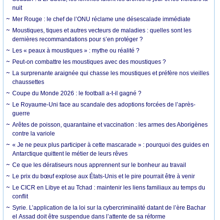
nuit
Mer Rouge : le chef de l’ONU réclame une désescalade immédiate
Moustiques, tiques et autres vecteurs de maladies : quelles sont les
dernières recommandations pour s’en protéger ?
Les « peaux à moustiques » : mythe ou réalité ?
Peut-on combattre les moustiques avec des moustiques ?
La surprenante araignée qui chasse les moustiques et préfère nos vieilles
chaussettes
Coupe du Monde 2026 : le football a-t-il gagné ?
Le Royaume-Uni face au scandale des adoptions forcées de l’après-
guerre
Arêtes de poisson, quarantaine et vaccination : les armes des Aborigènes
contre la variole
« Je ne peux plus participer à cette mascarade » : pourquoi des guides en
Antarctique quittent le métier de leurs rêves
Ce que les dératiseurs nous apprennent sur le bonheur au travail
Le prix du bœuf explose aux États-Unis et le pire pourrait être à venir
Le CICR en Libye et au Tchad : maintenir les liens familiaux au temps du
conflit
Syrie. L’application de la loi sur la cybercriminalité datant de l’ère Bachar
el Assad doit être suspendue dans l’attente de sa réforme