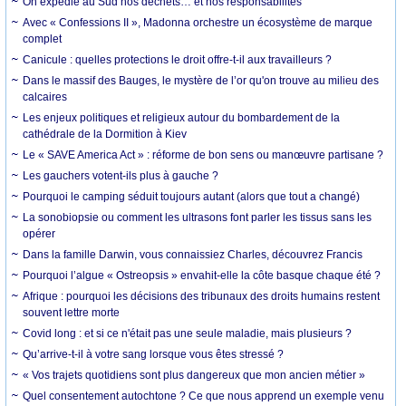
On expédie au Sud nos déchets… et nos responsabilités
Avec « Confessions II », Madonna orchestre un écosystème de marque
complet
Canicule : quelles protections le droit offre-t-il aux travailleurs ?
Dans le massif des Bauges, le mystère de l’or qu'on trouve au milieu des
calcaires
Les enjeux politiques et religieux autour du bombardement de la
cathédrale de la Dormition à Kiev
Le « SAVE America Act » : réforme de bon sens ou manœuvre partisane ?
Les gauchers votent-ils plus à gauche ?
Pourquoi le camping séduit toujours autant (alors que tout a changé)
La sonobiopsie ou comment les ultrasons font parler les tissus sans les
opérer
Dans la famille Darwin, vous connaissiez Charles, découvrez Francis
Pourquoi l’algue « Ostreopsis » envahit-elle la côte basque chaque été ?
Afrique : pourquoi les décisions des tribunaux des droits humains restent
souvent lettre morte
Covid long : et si ce n'était pas une seule maladie, mais plusieurs ?
Qu’arrive-t-il à votre sang lorsque vous êtes stressé ?
« Vos trajets quotidiens sont plus dangereux que mon ancien métier »
Quel consentement autochtone ? Ce que nous apprend un exemple venu