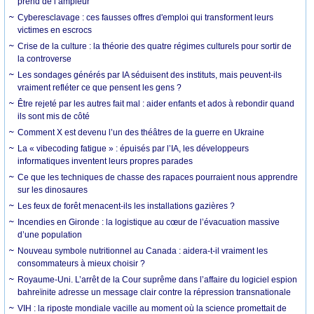
prend de l’ampleur
Cyberesclavage : ces fausses offres d'emploi qui transforment leurs
victimes en escrocs
Crise de la culture : la théorie des quatre régimes culturels pour sortir de
la controverse
Les sondages générés par IA séduisent des instituts, mais peuvent-ils
vraiment refléter ce que pensent les gens ?
Être rejeté par les autres fait mal : aider enfants et ados à rebondir quand
ils sont mis de côté
Comment X est devenu l’un des théâtres de la guerre en Ukraine
La « vibecoding fatigue » : épuisés par l’IA, les développeurs
informatiques inventent leurs propres parades
Ce que les techniques de chasse des rapaces pourraient nous apprendre
sur les dinosaures
Les feux de forêt menacent-ils les installations gazières ?
Incendies en Gironde : la logistique au cœur de l’évacuation massive
d’une population
Nouveau symbole nutritionnel au Canada : aidera-t-il vraiment les
consommateurs à mieux choisir ?
Royaume-Uni. L’arrêt de la Cour suprême dans l’affaire du logiciel espion
bahreïnite adresse un message clair contre la répression transnationale
VIH : la riposte mondiale vacille au moment où la science promettait de