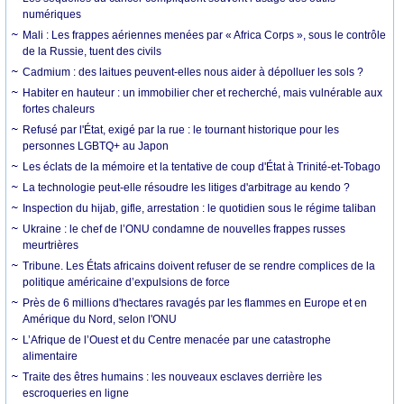
numériques
Mali : Les frappes aériennes menées par « Africa Corps », sous le contrôle
de la Russie, tuent des civils
Cadmium : des laitues peuvent-elles nous aider à dépolluer les sols ?
Habiter en hauteur : un immobilier cher et recherché, mais vulnérable aux
fortes chaleurs
Refusé par l'État, exigé par la rue : le tournant historique pour les
personnes LGBTQ+ au Japon
Les éclats de la mémoire et la tentative de coup d'État à Trinité-et-Tobago
La technologie peut-elle résoudre les litiges d'arbitrage au kendo ?
Inspection du hijab, gifle, arrestation : le quotidien sous le régime taliban
Ukraine : le chef de l’ONU condamne de nouvelles frappes russes
meurtrières
Tribune. Les États africains doivent refuser de se rendre complices de la
politique américaine d’expulsions de force
Près de 6 millions d'hectares ravagés par les flammes en Europe et en
Amérique du Nord, selon l'ONU
L’Afrique de l’Ouest et du Centre menacée par une catastrophe
alimentaire
Traite des êtres humains : les nouveaux esclaves derrière les
escroqueries en ligne