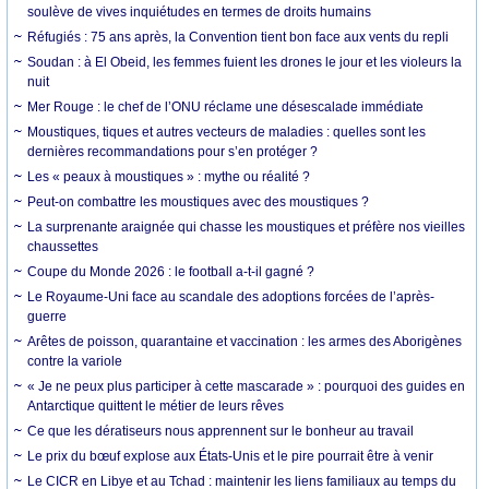
soulève de vives inquiétudes en termes de droits humains
Réfugiés : 75 ans après, la Convention tient bon face aux vents du repli
Soudan : à El Obeid, les femmes fuient les drones le jour et les violeurs la
nuit
Mer Rouge : le chef de l’ONU réclame une désescalade immédiate
Moustiques, tiques et autres vecteurs de maladies : quelles sont les
dernières recommandations pour s’en protéger ?
Les « peaux à moustiques » : mythe ou réalité ?
Peut-on combattre les moustiques avec des moustiques ?
La surprenante araignée qui chasse les moustiques et préfère nos vieilles
chaussettes
Coupe du Monde 2026 : le football a-t-il gagné ?
Le Royaume-Uni face au scandale des adoptions forcées de l’après-
guerre
Arêtes de poisson, quarantaine et vaccination : les armes des Aborigènes
contre la variole
« Je ne peux plus participer à cette mascarade » : pourquoi des guides en
Antarctique quittent le métier de leurs rêves
Ce que les dératiseurs nous apprennent sur le bonheur au travail
Le prix du bœuf explose aux États-Unis et le pire pourrait être à venir
Le CICR en Libye et au Tchad : maintenir les liens familiaux au temps du