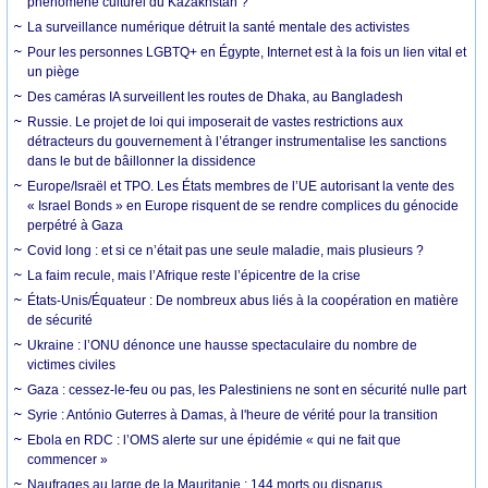
phénomène culturel du Kazakhstan ?
La surveillance numérique détruit la santé mentale des activistes
Pour les personnes LGBTQ+ en Égypte, Internet est à la fois un lien vital et
un piège
Des caméras IA surveillent les routes de Dhaka, au Bangladesh
Russie. Le projet de loi qui imposerait de vastes restrictions aux
détracteurs du gouvernement à l’étranger instrumentalise les sanctions
dans le but de bâillonner la dissidence
Europe/Israël et TPO. Les États membres de l’UE autorisant la vente des
« Israel Bonds » en Europe risquent de se rendre complices du génocide
perpétré à Gaza
Covid long : et si ce n’était pas une seule maladie, mais plusieurs ?
La faim recule, mais l’Afrique reste l’épicentre de la crise
États-Unis/Équateur : De nombreux abus liés à la coopération en matière
de sécurité
Ukraine : l’ONU dénonce une hausse spectaculaire du nombre de
victimes civiles
Gaza : cessez-le-feu ou pas, les Palestiniens ne sont en sécurité nulle part
Syrie : António Guterres à Damas, à l'heure de vérité pour la transition
Ebola en RDC : l’OMS alerte sur une épidémie « qui ne fait que
commencer »
Naufrages au large de la Mauritanie : 144 morts ou disparus