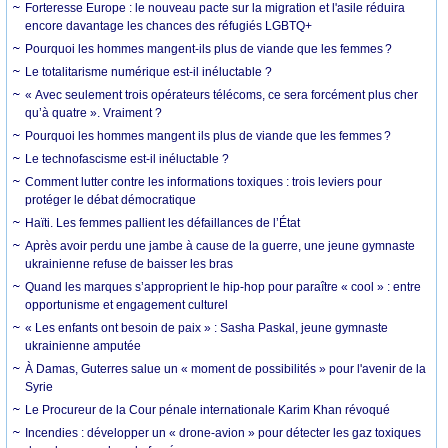
Forteresse Europe : le nouveau pacte sur la migration et l'asile réduira
encore davantage les chances des réfugiés LGBTQ+
Pourquoi les hommes mangent-ils plus de viande que les femmes ?
Le totalitarisme numérique est-il inéluctable ?
« Avec seulement trois opérateurs télécoms, ce sera forcément plus cher
qu’à quatre ». Vraiment ?
Pourquoi les hommes mangent ils plus de viande que les femmes ?
Le technofascisme est-il inéluctable ?
Comment lutter contre les informations toxiques : trois leviers pour
protéger le débat démocratique
Haïti. Les femmes pallient les défaillances de l’État
Après avoir perdu une jambe à cause de la guerre, une jeune gymnaste
ukrainienne refuse de baisser les bras
Quand les marques s’approprient le hip-hop pour paraître « cool » : entre
opportunisme et engagement culturel
« Les enfants ont besoin de paix » : Sasha Paskal, jeune gymnaste
ukrainienne amputée
À Damas, Guterres salue un « moment de possibilités » pour l'avenir de la
Syrie
Le Procureur de la Cour pénale internationale Karim Khan révoqué
Incendies : développer un « drone-avion » pour détecter les gaz toxiques