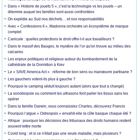
Dans « Histoire de jouets 5 », c’est la technologie vs les jouets – un
dilemme auquel les familles sont aussi confrontées
On expédie au Sud nos déchets… et nos responsabilités
Avec « Confessions II », Madonna orchestre un écosystème de marque
complet
Canicule : quelles protections le droit offre-t-il aux travailleurs ?
Dans le massif des Bauges, le mystère de l’or qu'on trouve au milieu des
calcaires
Les enjeux politiques et religieux autour du bombardement de la
cathédrale de la Dormition à Kiev
Le « SAVE America Act » : réforme de bon sens ou manœuvre partisane ?
Les gauchers votent-ils plus à gauche ?
Pourquoi le camping séduit toujours autant (alors que tout a changé)
La sonobiopsie ou comment les ultrasons font parler les tissus sans les
opérer
Dans la famille Darwin, vous connaissiez Charles, découvrez Francis
Pourquoi l’algue « Ostreopsis » envahit-elle la côte basque chaque été ?
Afrique : pourquoi les décisions des tribunaux des droits humains restent
souvent lettre morte
Covid long : et si ce n'était pas une seule maladie, mais plusieurs ?