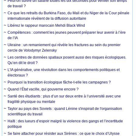
Peut-on suivre un salarié toutes les dix secondes pour vérifier son temps
de travail ?
Ce que les retraits du Burkina Faso, du Mali et du Niger de la Cour pénale
internationale révèlent de la diffusion autoritaire
Libérez le rappeur marocain Mehdi Black Wind
Compétences : comment les jeunes peuvent préparer leur avenir à l’ère
de l’IA
Ukraine : un remaniement qui révèle les fractures au sein du premier
cercle de Volodymyr Zelensky
Les centres de données spatiaux posent aussi des risques écologiques.
Qu’en dit le droit ?
L’IA générative, une révolution dans les comportements politiques et
électoraux ?
Pourquoi la transition écologique fâche-t-elle les campagnes ?
Quand l’État vacille, qui gouverne encore ?
Santé des étudiants : plus d’un sur deux entre à l’université avec une
fragilité physique ou mentale
Taylor au pays des Soviets : quand Lénine s'inspirait de l'organisation
scientifique du travail
Haïti : des lueurs d’espoir malgré la violence des gangs et l’incertitude
politique
Se faire attacher pour résister aux Sirènes : ce que le choix d’Ulysse