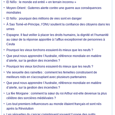
El Niño : le monde est entré « en terrain inconnu »
Moyen-Orient : Guterres alerte contre une guerre aux conséquences
mondiales
El Niño : pourquoi des millions de vies sont en danger
À Sao Tomé-et-Principe, l’ONU soutient la confiance des citoyens dans les
urnes
Espagne. Il faut veiller à placer les droits humains, la dignité et l’humanité
au cœur de la réponse apportée à l’afflux exceptionnel de personnes à
Ceuta
Pourquoi les vieux torchons essuient-ils mieux que les neufs ?
Que peut nous apprendre l’Australie, référence mondiale en matière
d’alerte, sur la gestion des incendies ?
Pourquoi les vieux torchons essuient-ils mieux que les neufs ?
Vie sexuelle des rainettes : comment les femelles construisent de
meilleurs nids en s'accouplant avec plusieurs partenaires
Que peut nous apprendre l’Australie, référence mondiale en matière
d’alerte, sur la gestion des incendies ?
La fée Morgane : comment la sœur du roi Arthur est-elle devenue la plus
célèbre des sorcières médiévales ?
Les tout premiers influenceurs au monde étaient français et sont nés
après la Révolution
Les séquelles du cancer compliquent souvent l’usage des outils