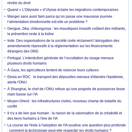
révèle du droit
Quand « L’Odyssée » d’Ulysse éclaire les migrations contemporaines
Manger sans avoir faim parce qu’on passe une mauvaise journée :
l’alimentation émotionnelle est-elle un problème ?
Dengue, Zika, chikungunya : les moustiques invasifs coûtent des milliards,
la prévention reste à la traîne
Inde. Des organisations de la société civile réclament l’abrogation des
amendements répressifs à la réglementation sur les financements
étrangers des ONG
Portugal. L’interdiction générale de l’occultation du visage menace
plusieurs droits humains
À Gaza, les agriculteurs tentent de relancer leurs cultures
Ebola en RDC : le transport des dépouilles menace d'étendre l'épidémie,
alerte l'ONU
À Shanghai, le chef de l’ONU refuse qu’une poignée de puissances fasse
main basse sur l’IA
Moyen-Orient : les infrastructures civiles, nouveau champ de bataille du
conflit
Il n'y a de lien que humain : la raison de la valorisation de la créativité et
des liens humains à l'ère de l'IA
La course de l'Inde à l'adoption de l'IA soulève une question plus profonde
: comment la technologie peut-elle respecter les droits humains ?