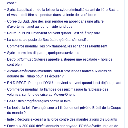
conflit
Syrie. L’application de la loi sur la cybercriminalité datant de l’ère Bachar
el Assad doit être suspendue dans l’attente de sa réforme
Corée du Sud. Une décision rendue en appel dans une affaire
d’avortement met au jour un vide juridique
Pourquoi l’ONU intervient souvent quand il est déjà trop tard
La course au poste de Secrétaire général s'intensifie
Commerce mondial : les prix flambent, les échanges ralentissent
Syrie : parmi les disparus, quelques survivants
Détroit d'Ormuz : Guterres appelle à stopper une escalade « hors de
contrôle »
Alcools américains invendus : faut-il profiter des nouveaux droits de
douane de Trump pour les écouler ?
EN DIRECT | Pourquoi l’ONU intervient souvent quand il est déjà trop tard
Commerce mondial : la flambée des prix masque la faiblesse des
volumes, sur fond de crise au Moyen-Orient
Gaza : des progrès fragiles contre la faim
Le foot et la foi : l’évangélisme a-t-il réellement privé le Brésil de la Coupe
du monde ?
Inde : Recours excessif à la force contre des manifestations d’étudiants
Face aux 300 000 décès annuels par noyade, l’OMS dévoile un plan de