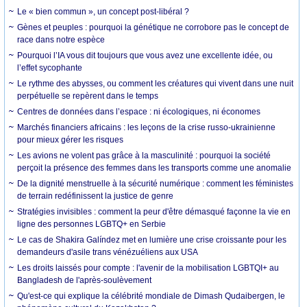
Le « bien commun », un concept post-libéral ?
Gènes et peuples : pourquoi la génétique ne corrobore pas le concept de
race dans notre espèce
Pourquoi l’IA vous dit toujours que vous avez une excellente idée, ou
l’effet sycophante
Le rythme des abysses, ou comment les créatures qui vivent dans une nuit
perpétuelle se repèrent dans le temps
Centres de données dans l’espace : ni écologiques, ni économes
Marchés financiers africains : les leçons de la crise russo-ukrainienne
pour mieux gérer les risques
Les avions ne volent pas grâce à la masculinité : pourquoi la société
perçoit la présence des femmes dans les transports comme une anomalie
De la dignité menstruelle à la sécurité numérique : comment les féministes
de terrain redéfinissent la justice de genre
Stratégies invisibles : comment la peur d'être démasqué façonne la vie en
ligne des personnes LGBTQ+ en Serbie
Le cas de Shakira Galíndez met en lumière une crise croissante pour les
demandeurs d'asile trans vénézuéliens aux USA
Les droits laissés pour compte : l'avenir de la mobilisation LGBTQI+ au
Bangladesh de l'après-soulèvement
Qu'est-ce qui explique la célébrité mondiale de Dimash Qudaibergen, le