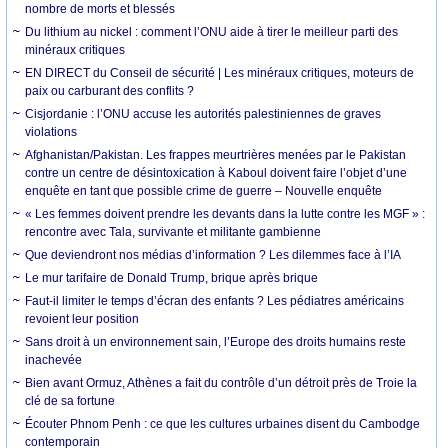
nombre de morts et blessés
Du lithium au nickel : comment l’ONU aide à tirer le meilleur parti des
minéraux critiques
EN DIRECT du Conseil de sécurité | Les minéraux critiques, moteurs de
paix ou carburant des conflits ?
Cisjordanie : l’ONU accuse les autorités palestiniennes de graves
violations
Afghanistan/Pakistan. Les frappes meurtrières menées par le Pakistan
contre un centre de désintoxication à Kaboul doivent faire l’objet d’une
enquête en tant que possible crime de guerre – Nouvelle enquête
« Les femmes doivent prendre les devants dans la lutte contre les MGF » :
rencontre avec Tala, survivante et militante gambienne
Que deviendront nos médias d’information ? Les dilemmes face à l’IA
Le mur tarifaire de Donald Trump, brique après brique
Faut-il limiter le temps d’écran des enfants ? Les pédiatres américains
revoient leur position
Sans droit à un environnement sain, l’Europe des droits humains reste
inachevée
Bien avant Ormuz, Athènes a fait du contrôle d’un détroit près de Troie la
clé de sa fortune
Écouter Phnom Penh : ce que les cultures urbaines disent du Cambodge
contemporain