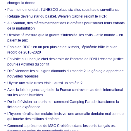
changer la donne
Patrimoine mondial : l’UNESCO place six sites sous haute surveillance
Réfugié devenu star du basket, Wenyen Gabriel rejoint le HCR
Au Soudan, des mères marchent des kilomètres pour sauver leurs enfants
de la malnutrition
Ukraine : à mesure que la guerre s’intensifie, les civils – et le monde – en
paient le prix
Ebola en RDC : en un peu plus de deux mois, l'épidémie frôle le bilan
record de 2018-2020
En visite au Liban, le chef des droits de l'homme de l'ONU réclame justice
pour les victimes du conflit
D'où viennent les plus gros diamants du monde ? La géologie apporte de
nouvelles réponses
Ulysse aux mille ruses était-il aussi un athlète ?
Avec la loi d’urgence agricole, la France contrevient au droit international
sur les zones humides
De la télévision au tourisme : comment Camping Paradis transforme la
fiction en expérience
L’hypominéralisation molaire-incisive, une anomalie dentaire mal connue
qui touche des millions d’enfants
Comment la présence de MSC Croisières dans les ports français est
devenue un enjeu de souveraineté nationale