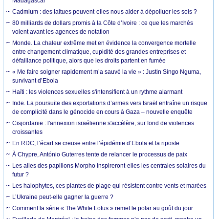
Madagascar
Cadmium : des laitues peuvent-elles nous aider à dépolluer les sols ?
80 milliards de dollars promis à la Côte d’Ivoire : ce que les marchés
voient avant les agences de notation
Monde. La chaleur extrême met en évidence la convergence mortelle
entre changement climatique, cupidité des grandes entreprises et
défaillance politique, alors que les droits partent en fumée
« Me faire soigner rapidement m’a sauvé la vie » : Justin Singo Nguma,
survivant d’Ebola
Haïti : les violences sexuelles s'intensifient à un rythme alarmant
Inde. La poursuite des exportations d’armes vers Israël entraîne un risque
de complicité dans le génocide en cours à Gaza – nouvelle enquête
Cisjordanie : l'annexion israélienne s'accélère, sur fond de violences
croissantes
En RDC, l’écart se creuse entre l’épidémie d’Ebola et la riposte
À Chypre, António Guterres tente de relancer le processus de paix
Les ailes des papillons Morpho inspireront-elles les centrales solaires du
futur ?
Les halophytes, ces plantes de plage qui résistent contre vents et marées
L’Ukraine peut-elle gagner la guerre ?
Comment la série « The White Lotus » remet le polar au goût du jour