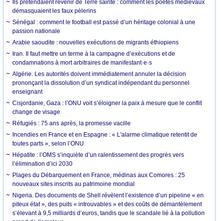
Ils prétendaient revenir de Terre sainte : comment les poètes médiévaux
démasquaient les faux pèlerins
Sénégal : comment le football est passé d’un héritage colonial à une
passion nationale
Arabie saoudite : nouvelles exécutions de migrants éthiopiens
Iran. Il faut mettre un terme à la campagne d’exécutions et de
condamnations à mort arbitraires de manifestant·e·s
Algérie. Les autorités doivent immédiatement annuler la décision
prononçant la dissolution d’un syndicat indépendant du personnel
enseignant
Cisjordanie, Gaza : l’ONU voit s’éloigner la paix à mesure que le conflit
change de visage
Réfugiés : 75 ans après, la promesse vacille
Incendies en France et en Espagne : « L'alarme climatique retentit de
toutes parts », selon l’ONU
Hépatite : l’OMS s’inquiète d’un ralentissement des progrès vers
l’élimination d’ici 2030
Plages du Débarquement en France, médinas aux Comores : 25
nouveaux sites inscrits au patrimoine mondial
Nigeria. Des documents de Shell révèlent l’existence d’un pipeline « en
piteux état », des puits « introuvables » et des coûts de démantèlement
s’élevant à 9,5 milliards d’euros, tandis que le scandale lié à la pollution