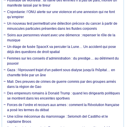
Fusillade de Montréal : la haine des femmes n’a pas de parti, montre un
manifeste laissé par le tireur
Cisjordanie: l’ONU alerte sur une violence et une annexion qui ne font
qu’empirer
Un nouveau test permettrait une détection précoce du cancer à partir de
minuscules particules présentes dans les fluides corporels
Soins aux personnes vivant avec une démence : repenser le rôle de la
musique
Un étage de fusée SpaceX va percuter la Lune… Un accident qui pose
déjà des questions de droit spatial
Femmes sur les conseils d’administration : du prestige… au détriment du
pouvoir
Gaza : l'éprouvant trajet d'un patient sous dialyse jusqu'à l'hôpital… en
charrette tirée par un âne
Mali. Des preuves de crimes de guerre commis par des groupes armés
dans la région de Gao
Des empereurs romains à Donald Trump : quand les dirigeants politiques
se montrent dans les enceintes sportives
Forces de l’ordre et recours aux armes : comment la Révolution française
a posé les termes du débat
Une icône méconnue du marronnage : Selomoh del Castilho et le
capitaine Broos