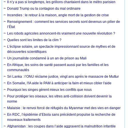
Il n’y a pas si longtemps, les grillons chantaient dans le métro parisien
Donald Trump ou la contagion du mal ordinaire
Incendies : le retour à la maison, angle mort de la gestion de crise
Renseignement : comment les services secrets sont devenus un pilier de
l’État
Les robots agricoles annoncent-ils vraiment une nouvelle révolution ?
Quelles sont les limites de la clim ?
L’éclipse solaire, un spectacle impressionnant source de mythes et de
découvertes scientifiques
Un journaliste condamné à un an de prison au Mali
En Afrique, les soins de santé passent aussi par les familles et les
communautés
Sri Lanka : l’ONU réclame justice, vingt ans après le massacre de Muttur
En Somalie, l'IA aide le PAM à anticiper la faim et mieux cibler l'aide
Pourquoi les singes gèrent mieux les conflits que nous
Pour protéger les oiseaux, les vitres anti-collision doivent devenir la
norme
Malaisie : le renvoi forcé de réfugiés du Myanmar met des vies en danger
En RDC, l’épidémie d’Ebola sans précédent propulse la recherche de
nouveaux traitements
Afghanistan : les coupes dans l’aide aggravent la malnutrition infantile