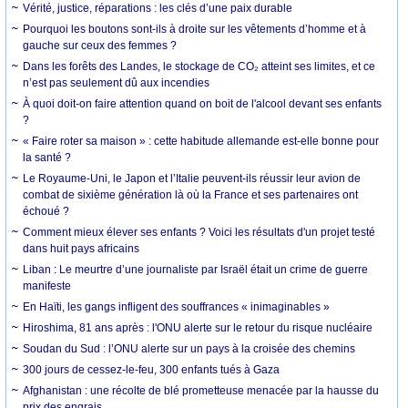
Vérité, justice, réparations : les clés d’une paix durable
Pourquoi les boutons sont-ils à droite sur les vêtements d’homme et à
gauche sur ceux des femmes ?
Dans les forêts des Landes, le stockage de CO₂ atteint ses limites, et ce
n’est pas seulement dû aux incendies
À quoi doit-on faire attention quand on boit de l'alcool devant ses enfants
?
« Faire roter sa maison » : cette habitude allemande est-elle bonne pour
la santé ?
Le Royaume-Uni, le Japon et l’Italie peuvent-ils réussir leur avion de
combat de sixième génération là où la France et ses partenaires ont
échoué ?
Comment mieux élever ses enfants ? Voici les résultats d'un projet testé
dans huit pays africains
Liban : Le meurtre d’une journaliste par Israël était un crime de guerre
manifeste
En Haïti, les gangs infligent des souffrances « inimaginables »
Hiroshima, 81 ans après : l'ONU alerte sur le retour du risque nucléaire
Soudan du Sud : l’ONU alerte sur un pays à la croisée des chemins
300 jours de cessez-le-feu, 300 enfants tués à Gaza
Afghanistan : une récolte de blé prometteuse menacée par la hausse du
prix des engrais