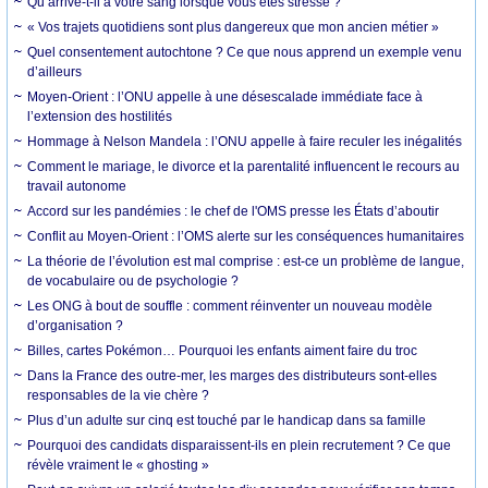
Qu’arrive-t-il à votre sang lorsque vous êtes stressé ?
« Vos trajets quotidiens sont plus dangereux que mon ancien métier »
Quel consentement autochtone ? Ce que nous apprend un exemple venu
d’ailleurs
Moyen-Orient : l’ONU appelle à une désescalade immédiate face à
l’extension des hostilités
Hommage à Nelson Mandela : l’ONU appelle à faire reculer les inégalités
Comment le mariage, le divorce et la parentalité influencent le recours au
travail autonome
Accord sur les pandémies : le chef de l'OMS presse les États d’aboutir
Conflit au Moyen-Orient : l’OMS alerte sur les conséquences humanitaires
La théorie de l’évolution est mal comprise : est-ce un problème de langue,
de vocabulaire ou de psychologie ?
Les ONG à bout de souffle : comment réinventer un nouveau modèle
d’organisation ?
Billes, cartes Pokémon… Pourquoi les enfants aiment faire du troc
Dans la France des outre-mer, les marges des distributeurs sont-elles
responsables de la vie chère ?
Plus d’un adulte sur cinq est touché par le handicap dans sa famille
Pourquoi des candidats disparaissent-ils en plein recrutement ? Ce que
révèle vraiment le « ghosting »