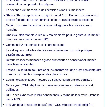
Le racisme à la Coupe du monde de football est une triste réalité :
comment en comprendre les origines
La seconde vie méconnue des pesticides dans l’atmosphère
Ghana. Six ans après le lynchage à mort d’Akua Denteh, aucune loi n’a
encore été adoptée pour criminaliser les accusations de sorcellerie
Niger : Trois ans de régime militaire ont aggravé la crise des droits
humains
Une évolution mondiale liée aux mouvements pour le genre a un impact
direct sur les communautés LBQT
Comment l'IA modernise la dictature africaine
Les attaques contre les identités trans deviennent un outil politique
stratégique au Brésil
Retour d'espèces menacées grâce aux efforts de conservation menés
dans le monde entier
France. La solution pour protéger les enfants en ligne n’est pas d’interdire,
mais de modifier la conception des plateformes
Les minéraux critiques, moteurs de paix ou carburant des conflits ?
Nicaragua : l'ONU déplore de nouvelles atteintes aux droits civils et
politiques
RDC : des experts de l'ONU dénoncent le « règne de la terreur » imposé
par le M23
Feu vert pour des routes plus sûres : l'ONU veut réduire de moitié le