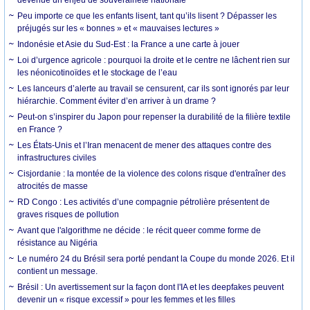
Peu importe ce que les enfants lisent, tant qu’ils lisent ? Dépasser les
préjugés sur les « bonnes » et « mauvaises lectures »
Indonésie et Asie du Sud-Est : la France a une carte à jouer
Loi d’urgence agricole : pourquoi la droite et le centre ne lâchent rien sur
les néonicotinoïdes et le stockage de l’eau
Les lanceurs d’alerte au travail se censurent, car ils sont ignorés par leur
hiérarchie. Comment éviter d’en arriver à un drame ?
Peut-on s’inspirer du Japon pour repenser la durabilité de la filière textile
en France ?
Les États-Unis et l’Iran menacent de mener des attaques contre des
infrastructures civiles
Cisjordanie : la montée de la violence des colons risque d'entraîner des
atrocités de masse
RD Congo : Les activités d’une compagnie pétrolière présentent de
graves risques de pollution
Avant que l'algorithme ne décide : le récit queer comme forme de
résistance au Nigéria
Le numéro 24 du Brésil sera porté pendant la Coupe du monde 2026. Et il
contient un message.
Brésil : Un avertissement sur la façon dont l'IA et les deepfakes peuvent
devenir un « risque excessif » pour les femmes et les filles