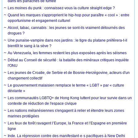
dans les panaches de fumée
Les moines du punk : connaissez-vous la culture straight edge ?
Quand les marques s'approprient le hip-hop pour paraître « cool » : entre
opportunisme et engagement culturel
Alcool, tabac, cannabis : les jeunes se sont-ils vraiment détournés des
drogues ?
Une punaise-vampire dans nos jardins : le tigre du platane préférera-t-il
bientôt le sang à la sève ?
Au Venezuela, les femmes restent les plus exposées après les séismes
Débat au Conseil de sécurité : la bataille des minéraux critiques inquiète
l'ONU
Les jeunes de Croatie, de Serbie et de Bosnie-Herzégovine, acteurs d'un
changement collectif
Le gouvernement malaisien remplace le terme « LGBT » par « culture
déviante »
Les communautés LGBTQ+ de Hong Kong luttent pour leur survie dans un
contexte de réduction de l'espace civique
Les nations mélanésiennes s'engagent à relier et étendre leurs zones
marines protégées
Les feux de forêt ravagent l’Europe, la France et l’Espagne en première
ligne
Inde. La répression contre des manifestant·e·s pacifiques à New Delhi