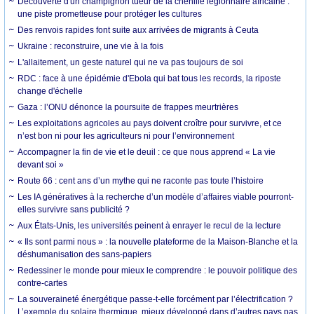
Découverte d'un champignon tueur de la chenille légionnaire africaine :
une piste prometteuse pour protéger les cultures
Des renvois rapides font suite aux arrivées de migrants à Ceuta
Ukraine : reconstruire, une vie à la fois
L'allaitement, un geste naturel qui ne va pas toujours de soi
RDC : face à une épidémie d'Ebola qui bat tous les records, la riposte
change d'échelle
Gaza : l’ONU dénonce la poursuite de frappes meurtrières
Les exploitations agricoles au pays doivent croître pour survivre, et ce
n’est bon ni pour les agriculteurs ni pour l’environnement
Accompagner la fin de vie et le deuil : ce que nous apprend « La vie
devant soi »
Route 66 : cent ans d’un mythe qui ne raconte pas toute l’histoire
Les IA génératives à la recherche d’un modèle d’affaires viable pourront-
elles survivre sans publicité ?
Aux États-Unis, les universités peinent à enrayer le recul de la lecture
« Ils sont parmi nous » : la nouvelle plateforme de la Maison-Blanche et la
déshumanisation des sans-papiers
Redessiner le monde pour mieux le comprendre : le pouvoir politique des
contre-cartes
La souveraineté énergétique passe-t-elle forcément par l’électrification ?
L’exemple du solaire thermique, mieux développé dans d’autres pays pas