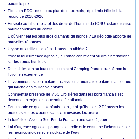
paient le prix
Ebola en RDC : en un peu plus de deux mois, l'épidémie frôle le bilan
record de 2018-2020
En visite au Liban, le chef des droits de l'homme de l'ONU réclame justice
pour les victimes du conflit
D'où viennent les plus gros diamants du monde ? La géologie apporte de
nouvelles réponses
Ulysse aux mille ruses était-il aussi un athlète ?
Avec la loi d’urgence agricole, la France contrevient au droit international
sur les zones humides
De la télévision au tourisme : comment Camping Paradis transforme la
fiction en expérience
L’hypominéralisation molaire-incisive, une anomalie dentaire mal connue
qui touche des millions d’enfants
Comment la présence de MSC Croisières dans les ports français est
devenue un enjeu de souveraineté nationale
Peu importe ce que les enfants lisent, tant qu’ils lisent ? Dépasser les
préjugés sur les « bonnes » et « mauvaises lectures »
Indonésie et Asie du Sud-Est : la France a une carte à jouer
Loi d’urgence agricole : pourquoi la droite et le centre ne lâchent rien sur
les néonicotinoïdes et le stockage de l’eau