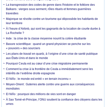
La transgression des codes de genre dans l'histoire et le folklore des
Balkans : vierges sous serment, rôles rituels et femmes guerrières
travesties
Majorque se révolte contre un tourisme qui dépossède les habitants de
leur territoire
À l’heure d’Airbnb, qui sont les gagnants de la location de courte durée à
La Rochelle ?
Inde : la crise de la classe moyenne nourrit la colère étudiante
Bavure scientifique : quand un grand physicien se penche sur les
« pouvoirs » des sourciers
Les plans de travail en quartz, à l’origine d’une crise de santé publique
aux États-Unis et dans le monde
Pourquoi Ceuta est au cœur d’une crise migratoire permanente
Comment la crise à la frontière de Ceuta a immédiatement servi les
intérêts de l’extrême droite espagnole
El Niño : le monde est entré « en terrain inconnu »
Moyen-Orient : Guterres alerte contre une guerre aux conséquences
mondiales
El Niño : pourquoi des millions de vies sont en danger
À Sao Tomé-et-Principe, l’ONU soutient la confiance des citoyens dans les
urnes