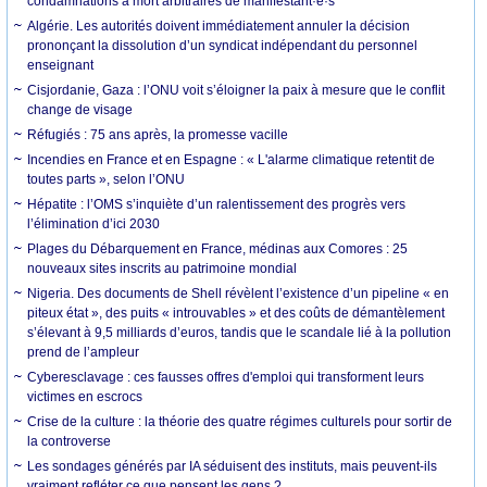
condamnations à mort arbitraires de manifestant·e·s
Algérie. Les autorités doivent immédiatement annuler la décision
prononçant la dissolution d’un syndicat indépendant du personnel
enseignant
Cisjordanie, Gaza : l’ONU voit s’éloigner la paix à mesure que le conflit
change de visage
Réfugiés : 75 ans après, la promesse vacille
Incendies en France et en Espagne : « L'alarme climatique retentit de
toutes parts », selon l’ONU
Hépatite : l’OMS s’inquiète d’un ralentissement des progrès vers
l’élimination d’ici 2030
Plages du Débarquement en France, médinas aux Comores : 25
nouveaux sites inscrits au patrimoine mondial
Nigeria. Des documents de Shell révèlent l’existence d’un pipeline « en
piteux état », des puits « introuvables » et des coûts de démantèlement
s’élevant à 9,5 milliards d’euros, tandis que le scandale lié à la pollution
prend de l’ampleur
Cyberesclavage : ces fausses offres d'emploi qui transforment leurs
victimes en escrocs
Crise de la culture : la théorie des quatre régimes culturels pour sortir de
la controverse
Les sondages générés par IA séduisent des instituts, mais peuvent-ils
vraiment refléter ce que pensent les gens ?