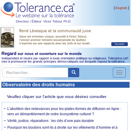
[
]
English
Directeur / Éditeur: Victor Teboul, Ph.D.
Regard
sur nous et ouverture sur le monde
Indépendant et neutre par rapport à toute orientation politique ou religieuse, Tolerance.ca
®
vise à promouvoir les grands principes démocratiques sur lesquels repose la tolérance.
Toggl
naviga
Observatoire des droits humains
Veuillez cliquer sur l'article que vous désirez consulter.
L’abolition des redevances pour les plates-formes de diffusion en ligne :
vers un démantèlement de notre écosystème culturel ?
Vérité, justice, réparations : les clés d’une paix durable
Pourquoi les boutons sont-ils à droite sur les vêtements d’homme et à