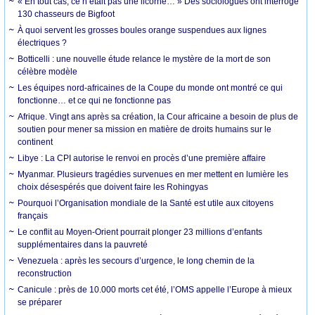
« En tout cas, ce n’était pas une licorne… » Des sociologues ont interrogé
130 chasseurs de Bigfoot
À quoi servent les grosses boules orange suspendues aux lignes
électriques ?
Botticelli : une nouvelle étude relance le mystère de la mort de son
célèbre modèle
Les équipes nord-africaines de la Coupe du monde ont montré ce qui
fonctionne… et ce qui ne fonctionne pas
Afrique. Vingt ans après sa création, la Cour africaine a besoin de plus de
soutien pour mener sa mission en matière de droits humains sur le
continent
Libye : La CPI autorise le renvoi en procès d’une première affaire
Myanmar. Plusieurs tragédies survenues en mer mettent en lumière les
choix désespérés que doivent faire les Rohingyas
Pourquoi l’Organisation mondiale de la Santé est utile aux citoyens
français
Le conflit au Moyen-Orient pourrait plonger 23 millions d’enfants
supplémentaires dans la pauvreté
Venezuela : après les secours d’urgence, le long chemin de la
reconstruction
Canicule : près de 10.000 morts cet été, l’OMS appelle l’Europe à mieux
se préparer