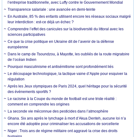
l’entreprise traditionnelle, avec Luffy contre le Gouvernement Mondial
Transparence salariale : une avancée en demi-teinte
En Australie, 85 % des enfants utilisent encore les réseaux sociaux malgré
leur interdiction : est-ce déjà un échec ?
Comprendre l’effet des canicules sur la biodiversité du littoral avec les
sciences participatives
Ce que la crise politique en Ukraine dit de l’avenir de la défense
européenne
Dans le camp de Tsoundzou, à Mayotte, les oubliés de la route migratoire
de l’océan Indien
Pourquoi masculinisme et antisémitisme sont profondément liés
Le découpage technologique, la tactique vaine d’Apple pour esquiver la
régulation
Après les Jeux olympiques de Paris 2024, quel héritage pour la sécurité
des évènements sportifs ?
Le racisme à la Coupe du monde de football est une triste réalité :
comment en comprendre les origines
La seconde vie méconnue des pesticides dans l’atmosphère
Ghana. Six ans après le lynchage à mort d’Akua Denteh, aucune loi n’a
encore été adoptée pour criminaliser les accusations de sorcellerie
Niger : Trois ans de régime militaire ont aggravé la crise des droits
humains