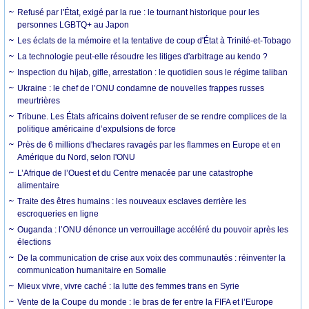
Refusé par l'État, exigé par la rue : le tournant historique pour les
personnes LGBTQ+ au Japon
Les éclats de la mémoire et la tentative de coup d'État à Trinité-et-Tobago
La technologie peut-elle résoudre les litiges d'arbitrage au kendo ?
Inspection du hijab, gifle, arrestation : le quotidien sous le régime taliban
Ukraine : le chef de l’ONU condamne de nouvelles frappes russes
meurtrières
Tribune. Les États africains doivent refuser de se rendre complices de la
politique américaine d’expulsions de force
Près de 6 millions d'hectares ravagés par les flammes en Europe et en
Amérique du Nord, selon l'ONU
L’Afrique de l’Ouest et du Centre menacée par une catastrophe
alimentaire
Traite des êtres humains : les nouveaux esclaves derrière les
escroqueries en ligne
Ouganda : l’ONU dénonce un verrouillage accéléré du pouvoir après les
élections
De la communication de crise aux voix des communautés : réinventer la
communication humanitaire en Somalie
Mieux vivre, vivre caché : la lutte des femmes trans en Syrie
Vente de la Coupe du monde : le bras de fer entre la FIFA et l’Europe