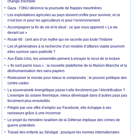
change d'échelle
Gaza : l’ONU dénonce la poursuite de frappes meurtrières
Les exploitations agricoles au pays doivent croître pour survivre, et ce
n’est bon ni pour les agriculteurs ni pour l’environnement
Accompagner la fin de vie et le deuil : ce que nous apprend « La vie
devant soi »
Route 66 : cent ans d’un mythe qui ne raconte pas toute l’histoire
Les IA génératives à la recherche d’un modèle d’affaires viable pourront-
elles survivre sans publicité ?
Aux États-Unis, les universités peinent à enrayer le recul de la lecture
« Ils sont parmi nous » : la nouvelle plateforme de la Maison-Blanche et la
déshumanisation des sans-papiers
Redessiner le monde pour mieux le comprendre : le pouvoir politique des
contre-cartes
La souveraineté énergétique passe-t-elle forcément par l’électrification ?
L’exemple du solaire thermique, mieux développé dans d’autres pays pas
forcément plus ensoleillés
Piégée par une offre d’emploi sur Facebook, elle échappe à ses
ravisseurs grâce à une inconnue
Le projet du ministère israélien de la Défense implique des crimes de
guerre potentiels
Travail des enfants au Sénégal : pourquoi les normes internationales