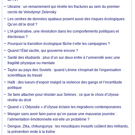
Ukraine : un remaniement qui révèle les fractures au sein du premier
cercle de Volodymyr Zelensky
Les centres de données spatiaux posent aussi des risques écologiques.
Qu’en dit le droit ?
L’IA générative, une révolution dans les comportements politiques et
électoraux ?
Pourquoi la transition écologique fâche-t-elle les campagnes ?
Quand l’État vacille, qui gouverne encore ?
Santé des étudiants : plus d’un sur deux entre à l’université avec une
fragilité physique ou mentale
Taylor au pays des Soviets : quand Lénine s'inspirait de l'organisation
scientifique du travail
Haïti : des lueurs d’espoir malgré la violence des gangs et l’incertitude
politique
Se faire attacher pour résister aux Sirènes : ce que le choix d’Ulysse
révèle du droit
Quand « L’Odyssée » d’Ulysse éclaire les migrations contemporaines
Manger sans avoir faim parce qu’on passe une mauvaise journée :
l’alimentation émotionnelle est-elle un problème ?
Dengue, Zika, chikungunya : les moustiques invasifs coûtent des milliards,
la prévention reste à la traîne