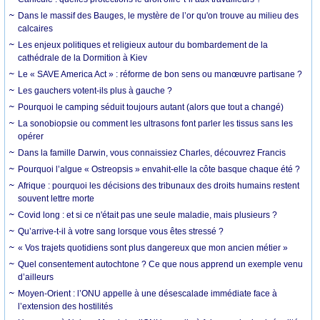
Dans le massif des Bauges, le mystère de l’or qu'on trouve au milieu des
calcaires
Les enjeux politiques et religieux autour du bombardement de la
cathédrale de la Dormition à Kiev
Le « SAVE America Act » : réforme de bon sens ou manœuvre partisane ?
Les gauchers votent-ils plus à gauche ?
Pourquoi le camping séduit toujours autant (alors que tout a changé)
La sonobiopsie ou comment les ultrasons font parler les tissus sans les
opérer
Dans la famille Darwin, vous connaissiez Charles, découvrez Francis
Pourquoi l’algue « Ostreopsis » envahit-elle la côte basque chaque été ?
Afrique : pourquoi les décisions des tribunaux des droits humains restent
souvent lettre morte
Covid long : et si ce n'était pas une seule maladie, mais plusieurs ?
Qu’arrive-t-il à votre sang lorsque vous êtes stressé ?
« Vos trajets quotidiens sont plus dangereux que mon ancien métier »
Quel consentement autochtone ? Ce que nous apprend un exemple venu
d’ailleurs
Moyen-Orient : l’ONU appelle à une désescalade immédiate face à
l’extension des hostilités