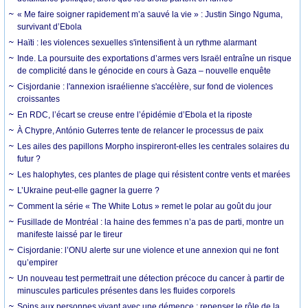
« Me faire soigner rapidement m’a sauvé la vie » : Justin Singo Nguma,
survivant d’Ebola
Haïti : les violences sexuelles s'intensifient à un rythme alarmant
Inde. La poursuite des exportations d’armes vers Israël entraîne un risque
de complicité dans le génocide en cours à Gaza – nouvelle enquête
Cisjordanie : l'annexion israélienne s'accélère, sur fond de violences
croissantes
En RDC, l’écart se creuse entre l’épidémie d’Ebola et la riposte
À Chypre, António Guterres tente de relancer le processus de paix
Les ailes des papillons Morpho inspireront-elles les centrales solaires du
futur ?
Les halophytes, ces plantes de plage qui résistent contre vents et marées
L’Ukraine peut-elle gagner la guerre ?
Comment la série « The White Lotus » remet le polar au goût du jour
Fusillade de Montréal : la haine des femmes n’a pas de parti, montre un
manifeste laissé par le tireur
Cisjordanie: l’ONU alerte sur une violence et une annexion qui ne font
qu’empirer
Un nouveau test permettrait une détection précoce du cancer à partir de
minuscules particules présentes dans les fluides corporels
Soins aux personnes vivant avec une démence : repenser le rôle de la