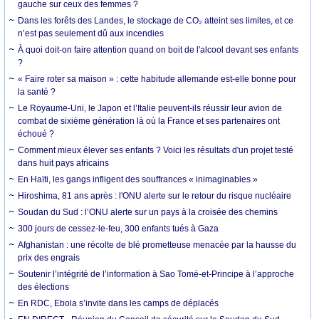
gauche sur ceux des femmes ?
Dans les forêts des Landes, le stockage de CO₂ atteint ses limites, et ce
n’est pas seulement dû aux incendies
À quoi doit-on faire attention quand on boit de l'alcool devant ses enfants
?
« Faire roter sa maison » : cette habitude allemande est-elle bonne pour
la santé ?
Le Royaume-Uni, le Japon et l’Italie peuvent-ils réussir leur avion de
combat de sixième génération là où la France et ses partenaires ont
échoué ?
Comment mieux élever ses enfants ? Voici les résultats d'un projet testé
dans huit pays africains
En Haïti, les gangs infligent des souffrances « inimaginables »
Hiroshima, 81 ans après : l'ONU alerte sur le retour du risque nucléaire
Soudan du Sud : l’ONU alerte sur un pays à la croisée des chemins
300 jours de cessez-le-feu, 300 enfants tués à Gaza
Afghanistan : une récolte de blé prometteuse menacée par la hausse du
prix des engrais
Soutenir l’intégrité de l’information à Sao Tomé-et-Principe à l’approche
des élections
En RDC, Ebola s’invite dans les camps de déplacés