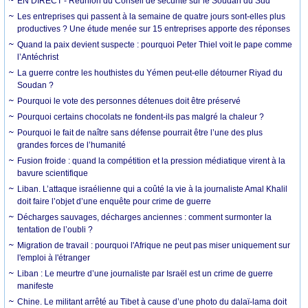
EN DIRECT - Réunion du Conseil de sécurité sur le Soudan du Sud
Les entreprises qui passent à la semaine de quatre jours sont-elles plus
productives ? Une étude menée sur 15 entreprises apporte des réponses
Quand la paix devient suspecte : pourquoi Peter Thiel voit le pape comme
l’Antéchrist
La guerre contre les houthistes du Yémen peut-elle détourner Riyad du
Soudan ?
Pourquoi le vote des personnes détenues doit être préservé
Pourquoi certains chocolats ne fondent-ils pas malgré la chaleur ?
Pourquoi le fait de naître sans défense pourrait être l’une des plus
grandes forces de l’humanité
Fusion froide : quand la compétition et la pression médiatique virent à la
bavure scientifique
Liban. L’attaque israélienne qui a coûté la vie à la journaliste Amal Khalil
doit faire l’objet d’une enquête pour crime de guerre
Décharges sauvages, décharges anciennes : comment surmonter la
tentation de l’oubli ?
Migration de travail : pourquoi l'Afrique ne peut pas miser uniquement sur
l'emploi à l'étranger
Liban : Le meurtre d’une journaliste par Israël est un crime de guerre
manifeste
Chine. Le militant arrêté au Tibet à cause d’une photo du dalaï-lama doit