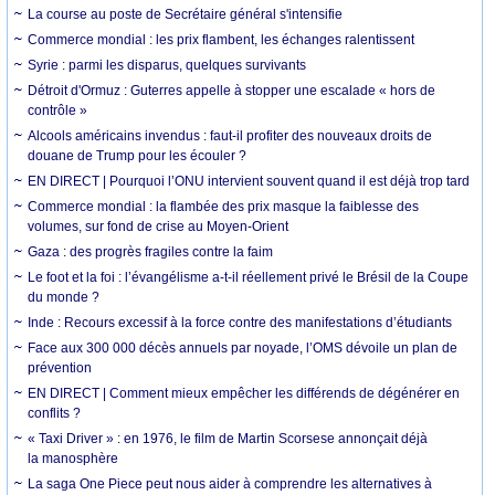
La course au poste de Secrétaire général s'intensifie
Commerce mondial : les prix flambent, les échanges ralentissent
Syrie : parmi les disparus, quelques survivants
Détroit d'Ormuz : Guterres appelle à stopper une escalade « hors de
contrôle »
Alcools américains invendus : faut-il profiter des nouveaux droits de
douane de Trump pour les écouler ?
EN DIRECT | Pourquoi l’ONU intervient souvent quand il est déjà trop tard
Commerce mondial : la flambée des prix masque la faiblesse des
volumes, sur fond de crise au Moyen-Orient
Gaza : des progrès fragiles contre la faim
Le foot et la foi : l’évangélisme a-t-il réellement privé le Brésil de la Coupe
du monde ?
Inde : Recours excessif à la force contre des manifestations d’étudiants
Face aux 300 000 décès annuels par noyade, l’OMS dévoile un plan de
prévention
EN DIRECT | Comment mieux empêcher les différends de dégénérer en
conflits ?
« Taxi Driver » : en 1976, le film de Martin Scorsese annonçait déjà
la manosphère
La saga One Piece peut nous aider à comprendre les alternatives à