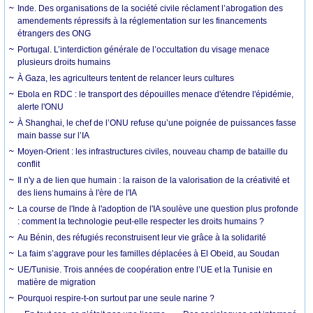
Inde. Des organisations de la société civile réclament l’abrogation des
amendements répressifs à la réglementation sur les financements
étrangers des ONG
Portugal. L’interdiction générale de l’occultation du visage menace
plusieurs droits humains
À Gaza, les agriculteurs tentent de relancer leurs cultures
Ebola en RDC : le transport des dépouilles menace d'étendre l'épidémie,
alerte l'ONU
À Shanghai, le chef de l’ONU refuse qu’une poignée de puissances fasse
main basse sur l’IA
Moyen-Orient : les infrastructures civiles, nouveau champ de bataille du
conflit
Il n'y a de lien que humain : la raison de la valorisation de la créativité et
des liens humains à l'ère de l'IA
La course de l'Inde à l'adoption de l'IA soulève une question plus profonde
: comment la technologie peut-elle respecter les droits humains ?
Au Bénin, des réfugiés reconstruisent leur vie grâce à la solidarité
La faim s’aggrave pour les familles déplacées à El Obeid, au Soudan
UE/Tunisie. Trois années de coopération entre l’UE et la Tunisie en
matière de migration
Pourquoi respire-t-on surtout par une seule narine ?