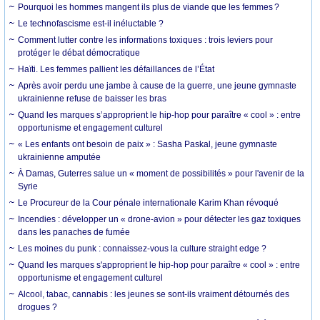
Pourquoi les hommes mangent ils plus de viande que les femmes ?
Le technofascisme est-il inéluctable ?
Comment lutter contre les informations toxiques : trois leviers pour
protéger le débat démocratique
Haïti. Les femmes pallient les défaillances de l’État
Après avoir perdu une jambe à cause de la guerre, une jeune gymnaste
ukrainienne refuse de baisser les bras
Quand les marques s’approprient le hip-hop pour paraître « cool » : entre
opportunisme et engagement culturel
« Les enfants ont besoin de paix » : Sasha Paskal, jeune gymnaste
ukrainienne amputée
À Damas, Guterres salue un « moment de possibilités » pour l'avenir de la
Syrie
Le Procureur de la Cour pénale internationale Karim Khan révoqué
Incendies : développer un « drone-avion » pour détecter les gaz toxiques
dans les panaches de fumée
Les moines du punk : connaissez-vous la culture straight edge ?
Quand les marques s'approprient le hip-hop pour paraître « cool » : entre
opportunisme et engagement culturel
Alcool, tabac, cannabis : les jeunes se sont-ils vraiment détournés des
drogues ?