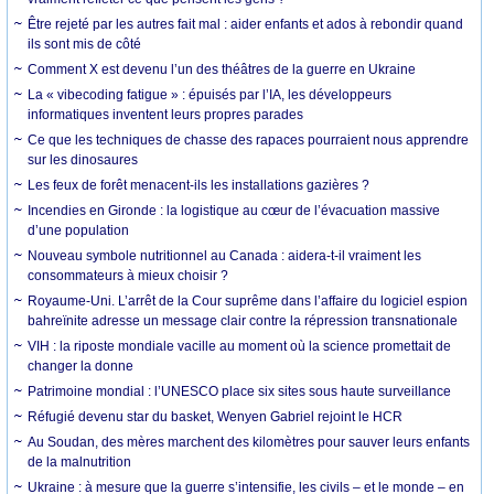
Être rejeté par les autres fait mal : aider enfants et ados à rebondir quand
ils sont mis de côté
Comment X est devenu l’un des théâtres de la guerre en Ukraine
La « vibecoding fatigue » : épuisés par l’IA, les développeurs
informatiques inventent leurs propres parades
Ce que les techniques de chasse des rapaces pourraient nous apprendre
sur les dinosaures
Les feux de forêt menacent-ils les installations gazières ?
Incendies en Gironde : la logistique au cœur de l’évacuation massive
d’une population
Nouveau symbole nutritionnel au Canada : aidera-t-il vraiment les
consommateurs à mieux choisir ?
Royaume-Uni. L’arrêt de la Cour suprême dans l’affaire du logiciel espion
bahreïnite adresse un message clair contre la répression transnationale
VIH : la riposte mondiale vacille au moment où la science promettait de
changer la donne
Patrimoine mondial : l’UNESCO place six sites sous haute surveillance
Réfugié devenu star du basket, Wenyen Gabriel rejoint le HCR
Au Soudan, des mères marchent des kilomètres pour sauver leurs enfants
de la malnutrition
Ukraine : à mesure que la guerre s’intensifie, les civils – et le monde – en