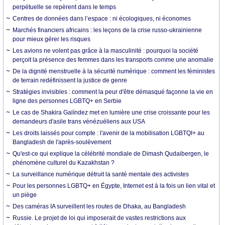
perpétuelle se repèrent dans le temps
Centres de données dans l’espace : ni écologiques, ni économes
Marchés financiers africains : les leçons de la crise russo-ukrainienne
pour mieux gérer les risques
Les avions ne volent pas grâce à la masculinité : pourquoi la société
perçoit la présence des femmes dans les transports comme une anomalie
De la dignité menstruelle à la sécurité numérique : comment les féministes
de terrain redéfinissent la justice de genre
Stratégies invisibles : comment la peur d'être démasqué façonne la vie en
ligne des personnes LGBTQ+ en Serbie
Le cas de Shakira Galíndez met en lumière une crise croissante pour les
demandeurs d'asile trans vénézuéliens aux USA
Les droits laissés pour compte : l'avenir de la mobilisation LGBTQI+ au
Bangladesh de l'après-soulèvement
Qu'est-ce qui explique la célébrité mondiale de Dimash Qudaibergen, le
phénomène culturel du Kazakhstan ?
La surveillance numérique détruit la santé mentale des activistes
Pour les personnes LGBTQ+ en Égypte, Internet est à la fois un lien vital et
un piège
Des caméras IA surveillent les routes de Dhaka, au Bangladesh
Russie. Le projet de loi qui imposerait de vastes restrictions aux