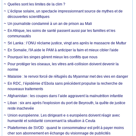
Quelles sont les limites de la clim ?
L’éclipse solaire, un spectacle impressionnant source de mythes et de
découvertes scientifiques
Un journaliste condamné à un an de prison au Mali
En Afrique, les soins de santé passent aussi par les familles et les
communautés
Sri Lanka : l’ONU réclame justice, vingt ans après le massacre de Muttur
En Somalie, l'IA aide le PAM à anticiper la faim et mieux cibler l'aide
Pourquoi les singes gèrent mieux les conflits que nous
Pour protéger les oiseaux, les vitres anti-collision doivent devenir la
norme
Malaisie : le renvoi forcé de réfugiés du Myanmar met des vies en danger
En RDC, l’épidémie d’Ebola sans précédent propulse la recherche de
nouveaux traitements
Afghanistan : les coupes dans l’aide aggravent la malnutrition infantile
Liban : six ans après l'explosion du port de Beyrouth, la quête de justice
reste inachevée
Union européenne. Les dirigeant·e·s européens doivent réagir avec
humanité et solidarité concernant la situation à Ceuta
Plateformes de SVOD : quand le consommateur est prêt à payer moins
cher son abonnement en échange du visionnage de publicités