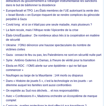
détracteurs du gouvernement à l’étranger instrumentalise les sanctions
dans le but de bâillonner la dissidence
Europe/Israël et TPO. Les États membres de l’UE autorisant la vente des
« Israel Bonds » en Europe risquent de se rendre complices du génocide
perpétré à Gaza
Covid long : et si ce n’était pas une seule maladie, mais plusieurs ?
La faim recule, mais l’Afrique reste l’épicentre de la crise
États-Unis/Équateur : De nombreux abus liés à la coopération en matière
de sécurité
Ukraine : l’ONU dénonce une hausse spectaculaire du nombre de
victimes civiles
Gaza : cessez-le-feu ou pas, les Palestiniens ne sont en sécurité nulle part
Syrie : António Guterres à Damas, à l'heure de vérité pour la transition
Ebola en RDC : l’OMS alerte sur une épidémie « qui ne fait que
commencer »
Naufrages au large de la Mauritanie : 144 morts ou disparus
Dans « Histoire de jouets 5 », c’est la technologie vs les jouets – un
dilemme auquel les familles sont aussi confrontées
On expédie au Sud nos déchets… et nos responsabilités
Avec « Confessions II », Madonna orchestre un écosystème de marque
complet
Canicule : quelles protections le droit offre-t-il aux travailleurs ?