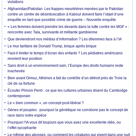
violations
Afghanistan/Pakistan. Les frappes meurtrières menées par le Pakistan
contre un centre de désintoxication à Kaboul doivent faire l’objet d’une
enquête en tant que possible crime de guerre – Nouvelle enquête
« Les femmes doivent prendre les devants dans la lutte contre les MGF » :
rencontre avec Tala, survivante et militante gambienne
Que deviendront nos médias d’information ? Les dilemmes face à l’IA
Le mur tarifaire de Donald Trump, brique après brique
Faut-il limiter le temps d’écran des enfants ? Les pédiatres américains
revoient leur position
Sans droit à un environnement sain, l’Europe des droits humains reste
inachevée
Bien avant Ormuz, Athènes a fait du contrôle d’un détroit près de Troie la
clé de sa fortune
Écouter Phnom Penh : ce que les cultures urbaines disent du Cambodge
contemporain
Le « bien commun », un concept post-libéral ?
Gènes et peuples : pourquoi la génétique ne corrobore pas le concept de
race dans notre espèce
Pourquoi l’IA vous dit toujours que vous avez une excellente idée, ou
l’effet sycophante
Le rythme des abysses, ou comment les créatures qui vivent dans une nuit