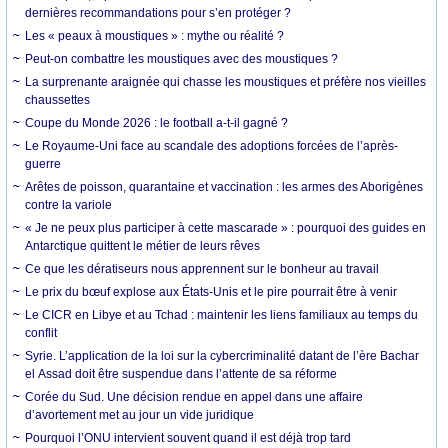
dernières recommandations pour s’en protéger ?
Les « peaux à moustiques » : mythe ou réalité ?
Peut-on combattre les moustiques avec des moustiques ?
La surprenante araignée qui chasse les moustiques et préfère nos vieilles
chaussettes
Coupe du Monde 2026 : le football a-t-il gagné ?
Le Royaume-Uni face au scandale des adoptions forcées de l’après-
guerre
Arêtes de poisson, quarantaine et vaccination : les armes des Aborigènes
contre la variole
« Je ne peux plus participer à cette mascarade » : pourquoi des guides en
Antarctique quittent le métier de leurs rêves
Ce que les dératiseurs nous apprennent sur le bonheur au travail
Le prix du bœuf explose aux États-Unis et le pire pourrait être à venir
Le CICR en Libye et au Tchad : maintenir les liens familiaux au temps du
conflit
Syrie. L’application de la loi sur la cybercriminalité datant de l’ère Bachar
el Assad doit être suspendue dans l’attente de sa réforme
Corée du Sud. Une décision rendue en appel dans une affaire
d’avortement met au jour un vide juridique
Pourquoi l’ONU intervient souvent quand il est déjà trop tard