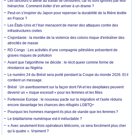
Les lanceurs d’alerte au travail se censurent, car ils sont ignorés par leur
hiérarchie. Comment éviter d’en arriver à un drame ?
Peut-on s’inspirer du Japon pour repenser la durabilité de la filière textile
en France ?
Les États-Unis et l’Iran menacent de mener des attaques contre des
infrastructures civiles
Cisjordanie : la montée de la violence des colons risque d'entraîner des
atrocités de masse
RD Congo : Les activités d’une compagnie pétrolière présentent de
graves risques de pollution
Avant que l'algorithme ne décide : le récit queer comme forme de
résistance au Nigéria
Le numéro 24 du Brésil sera porté pendant la Coupe du monde 2026. Et il
contient un message.
Brésil : Un avertissement sur la façon dont l'IA et les deepfakes peuvent
devenir un « risque excessif » pour les femmes et les filles
Forteresse Europe : le nouveau pacte sur la migration et l'asile réduira
encore davantage les chances des réfugiés LGBTQ+
Pourquoi les hommes mangent-ils plus de viande que les femmes ?
Le totalitarisme numérique est-il inéluctable ?
« Avec seulement trois opérateurs télécoms, ce sera forcément plus cher
qu’à quatre ». Vraiment ?