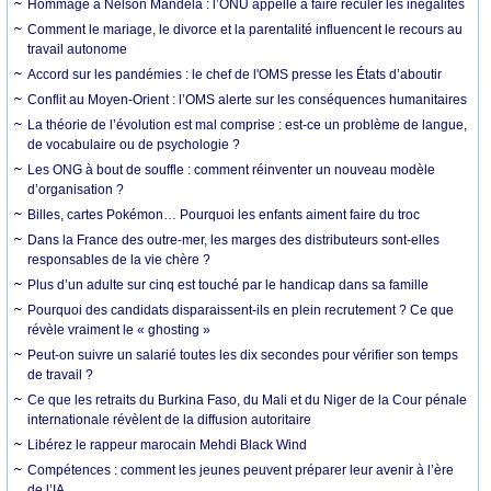
Hommage à Nelson Mandela : l’ONU appelle à faire reculer les inégalités
Comment le mariage, le divorce et la parentalité influencent le recours au
travail autonome
Accord sur les pandémies : le chef de l'OMS presse les États d’aboutir
Conflit au Moyen-Orient : l’OMS alerte sur les conséquences humanitaires
La théorie de l’évolution est mal comprise : est-ce un problème de langue,
de vocabulaire ou de psychologie ?
Les ONG à bout de souffle : comment réinventer un nouveau modèle
d’organisation ?
Billes, cartes Pokémon… Pourquoi les enfants aiment faire du troc
Dans la France des outre-mer, les marges des distributeurs sont-elles
responsables de la vie chère ?
Plus d’un adulte sur cinq est touché par le handicap dans sa famille
Pourquoi des candidats disparaissent-ils en plein recrutement ? Ce que
révèle vraiment le « ghosting »
Peut-on suivre un salarié toutes les dix secondes pour vérifier son temps
de travail ?
Ce que les retraits du Burkina Faso, du Mali et du Niger de la Cour pénale
internationale révèlent de la diffusion autoritaire
Libérez le rappeur marocain Mehdi Black Wind
Compétences : comment les jeunes peuvent préparer leur avenir à l’ère
de l’IA