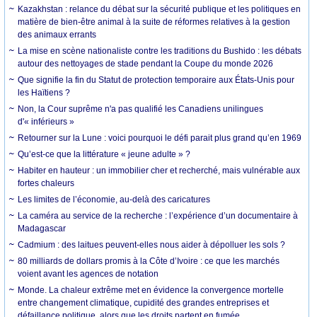
Kazakhstan : relance du débat sur la sécurité publique et les politiques en
matière de bien-être animal à la suite de réformes relatives à la gestion
des animaux errants
La mise en scène nationaliste contre les traditions du Bushido : les débats
autour des nettoyages de stade pendant la Coupe du monde 2026
Que signifie la fin du Statut de protection temporaire aux États-Unis pour
les Haïtiens ?
Non, la Cour suprême n'a pas qualifié les Canadiens unilingues
d'« inférieurs »
Retourner sur la Lune : voici pourquoi le défi parait plus grand qu’en 1969
Qu’est-ce que la littérature « jeune adulte » ?
Habiter en hauteur : un immobilier cher et recherché, mais vulnérable aux
fortes chaleurs
Les limites de l’économie, au-delà des caricatures
La caméra au service de la recherche : l’expérience d’un documentaire à
Madagascar
Cadmium : des laitues peuvent-elles nous aider à dépolluer les sols ?
80 milliards de dollars promis à la Côte d’Ivoire : ce que les marchés
voient avant les agences de notation
Monde. La chaleur extrême met en évidence la convergence mortelle
entre changement climatique, cupidité des grandes entreprises et
défaillance politique, alors que les droits partent en fumée