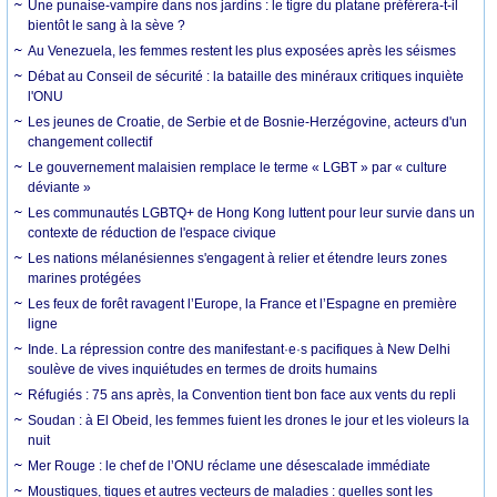
Une punaise-vampire dans nos jardins : le tigre du platane préférera-t-il
bientôt le sang à la sève ?
Au Venezuela, les femmes restent les plus exposées après les séismes
Débat au Conseil de sécurité : la bataille des minéraux critiques inquiète
l'ONU
Les jeunes de Croatie, de Serbie et de Bosnie-Herzégovine, acteurs d'un
changement collectif
Le gouvernement malaisien remplace le terme « LGBT » par « culture
déviante »
Les communautés LGBTQ+ de Hong Kong luttent pour leur survie dans un
contexte de réduction de l'espace civique
Les nations mélanésiennes s'engagent à relier et étendre leurs zones
marines protégées
Les feux de forêt ravagent l’Europe, la France et l’Espagne en première
ligne
Inde. La répression contre des manifestant·e·s pacifiques à New Delhi
soulève de vives inquiétudes en termes de droits humains
Réfugiés : 75 ans après, la Convention tient bon face aux vents du repli
Soudan : à El Obeid, les femmes fuient les drones le jour et les violeurs la
nuit
Mer Rouge : le chef de l’ONU réclame une désescalade immédiate
Moustiques, tiques et autres vecteurs de maladies : quelles sont les