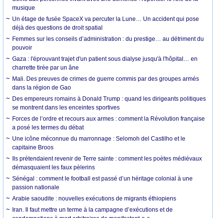
musique
Un étage de fusée SpaceX va percuter la Lune… Un accident qui pose
déjà des questions de droit spatial
Femmes sur les conseils d’administration : du prestige… au détriment du
pouvoir
Gaza : l'éprouvant trajet d'un patient sous dialyse jusqu'à l'hôpital… en
charrette tirée par un âne
Mali. Des preuves de crimes de guerre commis par des groupes armés
dans la région de Gao
Des empereurs romains à Donald Trump : quand les dirigeants politiques
se montrent dans les enceintes sportives
Forces de l’ordre et recours aux armes : comment la Révolution française
a posé les termes du débat
Une icône méconnue du marronnage : Selomoh del Castilho et le
capitaine Broos
Ils prétendaient revenir de Terre sainte : comment les poètes médiévaux
démasquaient les faux pèlerins
Sénégal : comment le football est passé d’un héritage colonial à une
passion nationale
Arabie saoudite : nouvelles exécutions de migrants éthiopiens
Iran. Il faut mettre un terme à la campagne d’exécutions et de