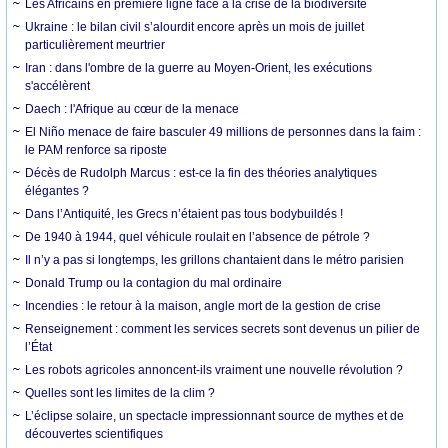
Les Africains en première ligne face à la crise de la biodiversité
Ukraine : le bilan civil s’alourdit encore après un mois de juillet
particulièrement meurtrier
Iran : dans l'ombre de la guerre au Moyen-Orient, les exécutions
s'accélèrent
Daech : l'Afrique au cœur de la menace
El Niño menace de faire basculer 49 millions de personnes dans la faim :
le PAM renforce sa riposte
Décès de Rudolph Marcus : est-ce la fin des théories analytiques
élégantes ?
Dans l’Antiquité, les Grecs n’étaient pas tous bodybuildés !
De 1940 à 1944, quel véhicule roulait en l’absence de pétrole ?
Il n’y a pas si longtemps, les grillons chantaient dans le métro parisien
Donald Trump ou la contagion du mal ordinaire
Incendies : le retour à la maison, angle mort de la gestion de crise
Renseignement : comment les services secrets sont devenus un pilier de
l’État
Les robots agricoles annoncent-ils vraiment une nouvelle révolution ?
Quelles sont les limites de la clim ?
L’éclipse solaire, un spectacle impressionnant source de mythes et de
découvertes scientifiques