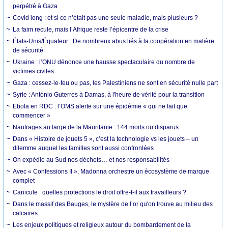
perpétré à Gaza
Covid long : et si ce n’était pas une seule maladie, mais plusieurs ?
La faim recule, mais l’Afrique reste l’épicentre de la crise
États-Unis/Équateur : De nombreux abus liés à la coopération en matière
de sécurité
Ukraine : l’ONU dénonce une hausse spectaculaire du nombre de
victimes civiles
Gaza : cessez-le-feu ou pas, les Palestiniens ne sont en sécurité nulle part
Syrie : António Guterres à Damas, à l'heure de vérité pour la transition
Ebola en RDC : l’OMS alerte sur une épidémie « qui ne fait que
commencer »
Naufrages au large de la Mauritanie : 144 morts ou disparus
Dans « Histoire de jouets 5 », c’est la technologie vs les jouets – un
dilemme auquel les familles sont aussi confrontées
On expédie au Sud nos déchets… et nos responsabilités
Avec « Confessions II », Madonna orchestre un écosystème de marque
complet
Canicule : quelles protections le droit offre-t-il aux travailleurs ?
Dans le massif des Bauges, le mystère de l’or qu'on trouve au milieu des
calcaires
Les enjeux politiques et religieux autour du bombardement de la