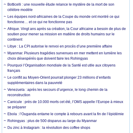
Botticelli : une nouvelle étude relance le mystère de la mort de son
célèbre modèle
Les équipes nord-africaines de la Coupe du monde ont montré ce qui
fonctionne… et ce qui ne fonctionne pas
Afrique. Vingt ans après sa création, la Cour africaine a besoin de plus de
soutien pour mener sa mission en matière de droits humains sur le
continent
Libye : La CPI autorise le renvoi en procès d’une première affaire
Myanmar. Plusieurs tragédies survenues en mer mettent en lumière les
choix désespérés que doivent faire les Rohingyas
Pourquoi l’Organisation mondiale de la Santé est utile aux citoyens
français
Le conflit au Moyen-Orient pourrait plonger 23 millions d’enfants
supplémentaires dans la pauvreté
Venezuela : après les secours d’urgence, le long chemin de la
reconstruction
Canicule : près de 10.000 morts cet été, l’OMS appelle l’Europe à mieux
se préparer
Ebola : l’Ouganda entame le compte à rebours avant la fin de l’épidémie
Rohingyas : plus de 500 disparus au large du Myanmar
Du zinc à Instagram : la révolution des coffee shops