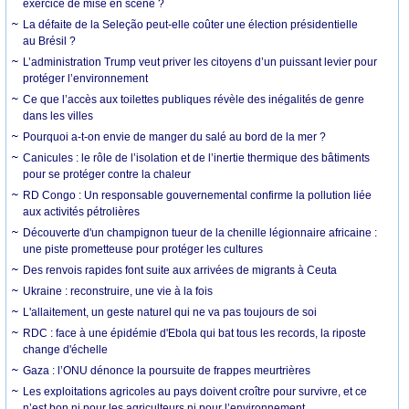
exercice de mise en scène ?
La défaite de la Seleção peut-elle coûter une élection présidentielle
au Brésil ?
L’administration Trump veut priver les citoyens d’un puissant levier pour
protéger l’environnement
Ce que l’accès aux toilettes publiques révèle des inégalités de genre
dans les villes
Pourquoi a-t-on envie de manger du salé au bord de la mer ?
Canicules : le rôle de l’isolation et de l’inertie thermique des bâtiments
pour se protéger contre la chaleur
RD Congo : Un responsable gouvernemental confirme la pollution liée
aux activités pétrolières
Découverte d'un champignon tueur de la chenille légionnaire africaine :
une piste prometteuse pour protéger les cultures
Des renvois rapides font suite aux arrivées de migrants à Ceuta
Ukraine : reconstruire, une vie à la fois
L'allaitement, un geste naturel qui ne va pas toujours de soi
RDC : face à une épidémie d'Ebola qui bat tous les records, la riposte
change d'échelle
Gaza : l’ONU dénonce la poursuite de frappes meurtrières
Les exploitations agricoles au pays doivent croître pour survivre, et ce
n’est bon ni pour les agriculteurs ni pour l’environnement