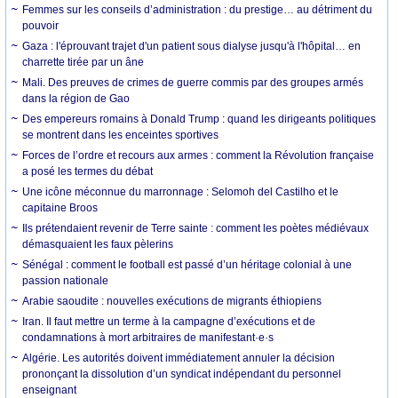
Femmes sur les conseils d’administration : du prestige… au détriment du
pouvoir
Gaza : l'éprouvant trajet d'un patient sous dialyse jusqu'à l'hôpital… en
charrette tirée par un âne
Mali. Des preuves de crimes de guerre commis par des groupes armés
dans la région de Gao
Des empereurs romains à Donald Trump : quand les dirigeants politiques
se montrent dans les enceintes sportives
Forces de l’ordre et recours aux armes : comment la Révolution française
a posé les termes du débat
Une icône méconnue du marronnage : Selomoh del Castilho et le
capitaine Broos
Ils prétendaient revenir de Terre sainte : comment les poètes médiévaux
démasquaient les faux pèlerins
Sénégal : comment le football est passé d’un héritage colonial à une
passion nationale
Arabie saoudite : nouvelles exécutions de migrants éthiopiens
Iran. Il faut mettre un terme à la campagne d’exécutions et de
condamnations à mort arbitraires de manifestant·e·s
Algérie. Les autorités doivent immédiatement annuler la décision
prononçant la dissolution d’un syndicat indépendant du personnel
enseignant