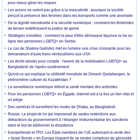
pour mieux gérer les risques
Les avions ne volent pas grâce à la masculinité : pourquoi la société
perçoit la présence des femmes dans les transports comme une anomalie
De la dignité menstruelle à la sécurité numérique : comment les féministes
de terrain redéfinissent la justice de genre
Stratégies invisibles : comment la peur d'être démasqué façonne la vie en
ligne des personnes LGBTQ+ en Serbie
Le cas de Shakira Galíndez met en lumière une crise croissante pour les
demandeurs d'asile trans vénézuéliens aux USA
Les droits laissés pour compte : l'avenir de la mobilisation LGBTQI+ au
Bangladesh de l'après-soulèvement
Qu'est-ce qui explique la célébrité mondiale de Dimash Qudaibergen, le
phénomène culturel du Kazakhstan ?
La surveillance numérique détruit la santé mentale des activistes
Pour les personnes LGBTQ+ en Égypte, Internet est à la fois un lien vital et
un piège
Des caméras IA surveillent les routes de Dhaka, au Bangladesh
Russie. Le projet de loi qui imposerait de vastes restrictions aux
détracteurs du gouvernement à l’étranger instrumentalise les sanctions
dans le but de bâillonner la dissidence
Europe/Israël et TPO. Les États membres de l’UE autorisant la vente des
« Israel Bonds » en Europe risquent de se rendre complices du génocide