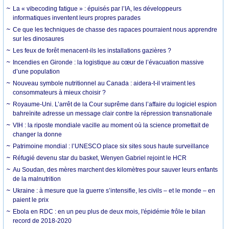
La « vibecoding fatigue » : épuisés par l’IA, les développeurs
informatiques inventent leurs propres parades
Ce que les techniques de chasse des rapaces pourraient nous apprendre
sur les dinosaures
Les feux de forêt menacent-ils les installations gazières ?
Incendies en Gironde : la logistique au cœur de l’évacuation massive
d’une population
Nouveau symbole nutritionnel au Canada : aidera-t-il vraiment les
consommateurs à mieux choisir ?
Royaume-Uni. L’arrêt de la Cour suprême dans l’affaire du logiciel espion
bahreïnite adresse un message clair contre la répression transnationale
VIH : la riposte mondiale vacille au moment où la science promettait de
changer la donne
Patrimoine mondial : l’UNESCO place six sites sous haute surveillance
Réfugié devenu star du basket, Wenyen Gabriel rejoint le HCR
Au Soudan, des mères marchent des kilomètres pour sauver leurs enfants
de la malnutrition
Ukraine : à mesure que la guerre s’intensifie, les civils – et le monde – en
paient le prix
Ebola en RDC : en un peu plus de deux mois, l'épidémie frôle le bilan
record de 2018-2020