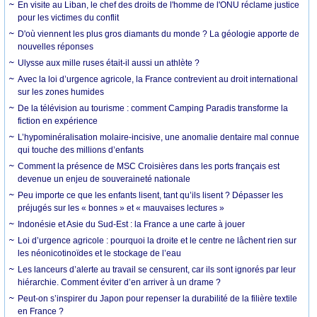
En visite au Liban, le chef des droits de l'homme de l'ONU réclame justice
pour les victimes du conflit
D'où viennent les plus gros diamants du monde ? La géologie apporte de
nouvelles réponses
Ulysse aux mille ruses était-il aussi un athlète ?
Avec la loi d’urgence agricole, la France contrevient au droit international
sur les zones humides
De la télévision au tourisme : comment Camping Paradis transforme la
fiction en expérience
L’hypominéralisation molaire-incisive, une anomalie dentaire mal connue
qui touche des millions d’enfants
Comment la présence de MSC Croisières dans les ports français est
devenue un enjeu de souveraineté nationale
Peu importe ce que les enfants lisent, tant qu’ils lisent ? Dépasser les
préjugés sur les « bonnes » et « mauvaises lectures »
Indonésie et Asie du Sud-Est : la France a une carte à jouer
Loi d’urgence agricole : pourquoi la droite et le centre ne lâchent rien sur
les néonicotinoïdes et le stockage de l’eau
Les lanceurs d’alerte au travail se censurent, car ils sont ignorés par leur
hiérarchie. Comment éviter d’en arriver à un drame ?
Peut-on s’inspirer du Japon pour repenser la durabilité de la filière textile
en France ?