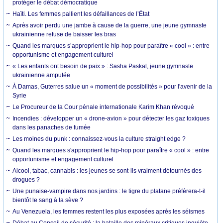
protéger le débat démocratique
Haïti. Les femmes pallient les défaillances de l’État
Après avoir perdu une jambe à cause de la guerre, une jeune gymnaste
ukrainienne refuse de baisser les bras
Quand les marques s’approprient le hip-hop pour paraître « cool » : entre
opportunisme et engagement culturel
« Les enfants ont besoin de paix » : Sasha Paskal, jeune gymnaste
ukrainienne amputée
À Damas, Guterres salue un « moment de possibilités » pour l'avenir de la
Syrie
Le Procureur de la Cour pénale internationale Karim Khan révoqué
Incendies : développer un « drone-avion » pour détecter les gaz toxiques
dans les panaches de fumée
Les moines du punk : connaissez-vous la culture straight edge ?
Quand les marques s'approprient le hip-hop pour paraître « cool » : entre
opportunisme et engagement culturel
Alcool, tabac, cannabis : les jeunes se sont-ils vraiment détournés des
drogues ?
Une punaise-vampire dans nos jardins : le tigre du platane préférera-t-il
bientôt le sang à la sève ?
Au Venezuela, les femmes restent les plus exposées après les séismes
Débat au Conseil de sécurité : la bataille des minéraux critiques inquiète