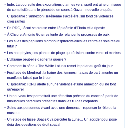
Inde. La poursuite des exportations d’armes vers Israël entraîne un risque
de complicité dans le génocide en cours à Gaza – nouvelle enquête
Cisjordanie : l'annexion israélienne s'accélère, sur fond de violences
croissantes
En RDC, l’écart se creuse entre l’épidémie d’Ebola et la riposte
À Chypre, António Guterres tente de relancer le processus de paix
Les ailes des papillons Morpho inspireront-elles les centrales solaires du
futur ?
Les halophytes, ces plantes de plage qui résistent contre vents et marées
L’Ukraine peut-elle gagner la guerre ?
Comment la série « The White Lotus » remet le polar au goût du jour
Fusillade de Montréal : la haine des femmes n’a pas de parti, montre un
manifeste laissé par le tireur
Cisjordanie: l’ONU alerte sur une violence et une annexion qui ne font
qu’empirer
Un nouveau test permettrait une détection précoce du cancer à partir de
minuscules particules présentes dans les fluides corporels
Soins aux personnes vivant avec une démence : repenser le rôle de la
musique
Un étage de fusée SpaceX va percuter la Lune… Un accident qui pose
déjà des questions de droit spatial