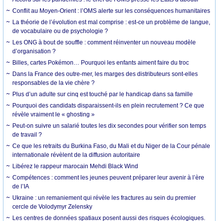
Conflit au Moyen-Orient : l’OMS alerte sur les conséquences humanitaires
La théorie de l’évolution est mal comprise : est-ce un problème de langue,
de vocabulaire ou de psychologie ?
Les ONG à bout de souffle : comment réinventer un nouveau modèle
d’organisation ?
Billes, cartes Pokémon… Pourquoi les enfants aiment faire du troc
Dans la France des outre-mer, les marges des distributeurs sont-elles
responsables de la vie chère ?
Plus d’un adulte sur cinq est touché par le handicap dans sa famille
Pourquoi des candidats disparaissent-ils en plein recrutement ? Ce que
révèle vraiment le « ghosting »
Peut-on suivre un salarié toutes les dix secondes pour vérifier son temps
de travail ?
Ce que les retraits du Burkina Faso, du Mali et du Niger de la Cour pénale
internationale révèlent de la diffusion autoritaire
Libérez le rappeur marocain Mehdi Black Wind
Compétences : comment les jeunes peuvent préparer leur avenir à l’ère
de l’IA
Ukraine : un remaniement qui révèle les fractures au sein du premier
cercle de Volodymyr Zelensky
Les centres de données spatiaux posent aussi des risques écologiques.