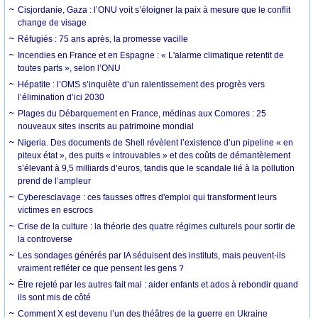
Cisjordanie, Gaza : l’ONU voit s’éloigner la paix à mesure que le conflit
change de visage
Réfugiés : 75 ans après, la promesse vacille
Incendies en France et en Espagne : « L'alarme climatique retentit de
toutes parts », selon l’ONU
Hépatite : l’OMS s’inquiète d’un ralentissement des progrès vers
l’élimination d’ici 2030
Plages du Débarquement en France, médinas aux Comores : 25
nouveaux sites inscrits au patrimoine mondial
Nigeria. Des documents de Shell révèlent l’existence d’un pipeline « en
piteux état », des puits « introuvables » et des coûts de démantèlement
s’élevant à 9,5 milliards d’euros, tandis que le scandale lié à la pollution
prend de l’ampleur
Cyberesclavage : ces fausses offres d'emploi qui transforment leurs
victimes en escrocs
Crise de la culture : la théorie des quatre régimes culturels pour sortir de
la controverse
Les sondages générés par IA séduisent des instituts, mais peuvent-ils
vraiment refléter ce que pensent les gens ?
Être rejeté par les autres fait mal : aider enfants et ados à rebondir quand
ils sont mis de côté
Comment X est devenu l’un des théâtres de la guerre en Ukraine