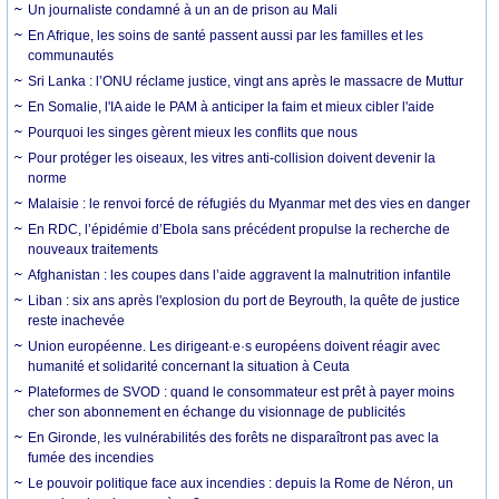
Un journaliste condamné à un an de prison au Mali
En Afrique, les soins de santé passent aussi par les familles et les
communautés
Sri Lanka : l’ONU réclame justice, vingt ans après le massacre de Muttur
En Somalie, l'IA aide le PAM à anticiper la faim et mieux cibler l'aide
Pourquoi les singes gèrent mieux les conflits que nous
Pour protéger les oiseaux, les vitres anti-collision doivent devenir la
norme
Malaisie : le renvoi forcé de réfugiés du Myanmar met des vies en danger
En RDC, l’épidémie d’Ebola sans précédent propulse la recherche de
nouveaux traitements
Afghanistan : les coupes dans l’aide aggravent la malnutrition infantile
Liban : six ans après l'explosion du port de Beyrouth, la quête de justice
reste inachevée
Union européenne. Les dirigeant·e·s européens doivent réagir avec
humanité et solidarité concernant la situation à Ceuta
Plateformes de SVOD : quand le consommateur est prêt à payer moins
cher son abonnement en échange du visionnage de publicités
En Gironde, les vulnérabilités des forêts ne disparaîtront pas avec la
fumée des incendies
Le pouvoir politique face aux incendies : depuis la Rome de Néron, un