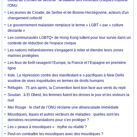
l'ONU
Les jeunes de Croatie, de Serbie et de Bosnie-Herzégovine, acteurs d'un
changement collectif
Le gouvernement malaisien remplace le terme « LGBT » par « culture
déviante »
Les communautés LGBTQ+ de Hong Kong luttent pour leur survie dans un
contexte de réduction de l'espace civique
Les nations mélanésiennes s'engagent à relier et étendre leurs zones
marines protégées
Les feux de forêt ravagent l’Europe, la France et l’Espagne en première
ligne
Inde. La répression contre des manifestant·e·s pacifiques à New Delhi
soulève de vives inquiétudes en termes de droits humains
Réfugiés : 75 ans après, la Convention tient bon face aux vents du repli
Soudan : à El Obeid, les femmes fuient les drones le jour et les violeurs la
nuit
Mer Rouge : le chef de l’ONU réclame une désescalade immédiate
Moustiques, tiques et autres vecteurs de maladies : quelles sont les
dernières recommandations pour s’en protéger ?
Les « peaux à moustiques » : mythe ou réalité ?
Peut-on combattre les moustiques avec des moustiques ?