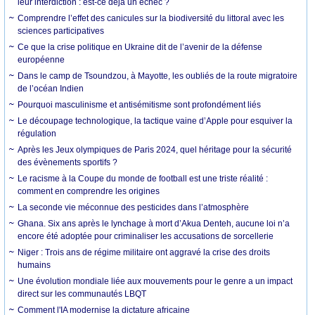
leur interdiction : est-ce déjà un échec ?
Comprendre l’effet des canicules sur la biodiversité du littoral avec les
sciences participatives
Ce que la crise politique en Ukraine dit de l’avenir de la défense
européenne
Dans le camp de Tsoundzou, à Mayotte, les oubliés de la route migratoire
de l’océan Indien
Pourquoi masculinisme et antisémitisme sont profondément liés
Le découpage technologique, la tactique vaine d’Apple pour esquiver la
régulation
Après les Jeux olympiques de Paris 2024, quel héritage pour la sécurité
des évènements sportifs ?
Le racisme à la Coupe du monde de football est une triste réalité :
comment en comprendre les origines
La seconde vie méconnue des pesticides dans l’atmosphère
Ghana. Six ans après le lynchage à mort d’Akua Denteh, aucune loi n’a
encore été adoptée pour criminaliser les accusations de sorcellerie
Niger : Trois ans de régime militaire ont aggravé la crise des droits
humains
Une évolution mondiale liée aux mouvements pour le genre a un impact
direct sur les communautés LBQT
Comment l'IA modernise la dictature africaine