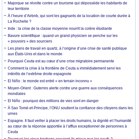
Majorque se révolte contre un tourisme qui dépossède les habitants de
leur territoire
À l’heure d’Airbnb, qui sont les gagnants de la location de courte durée à
La Rochelle ?
Inde : la crise de la classe moyenne nourrit la colère étudiante
Bavure scientifique : quand un grand physicien se penche sur les
« pouvoirs » des sourciers
Les plans de travail en quartz, à l’origine d’une crise de santé publique
aux États-Unis et dans le monde
Pourquoi Ceuta est au cœur d’une crise migratoire permanente
Comment la crise à la frontière de Ceuta a immédiatement servi les
intérêts de l’extrême droite espagnole
El Niño : le monde est entré « en terrain inconnu »
Moyen-Orient : Guterres alerte contre une guerre aux conséquences
mondiales
El Niño : pourquoi des millions de vies sont en danger
À Sao Tomé-et-Principe, l’ONU soutient la confiance des citoyens dans les
urnes
Espagne. Il faut veiller à placer les droits humains, la dignité et l’humanité
au cœur de la réponse apportée à l’afflux exceptionnel de personnes à
Ceuta
Pourquoi les vieux torchons essuient-ils mieux que les neufs ?