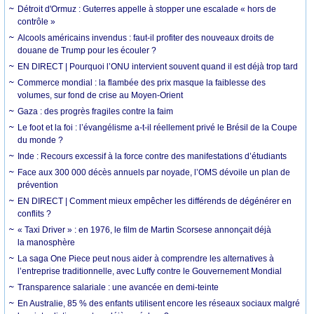
Détroit d'Ormuz : Guterres appelle à stopper une escalade « hors de
contrôle »
Alcools américains invendus : faut-il profiter des nouveaux droits de
douane de Trump pour les écouler ?
EN DIRECT | Pourquoi l’ONU intervient souvent quand il est déjà trop tard
Commerce mondial : la flambée des prix masque la faiblesse des
volumes, sur fond de crise au Moyen-Orient
Gaza : des progrès fragiles contre la faim
Le foot et la foi : l’évangélisme a-t-il réellement privé le Brésil de la Coupe
du monde ?
Inde : Recours excessif à la force contre des manifestations d’étudiants
Face aux 300 000 décès annuels par noyade, l’OMS dévoile un plan de
prévention
EN DIRECT | Comment mieux empêcher les différends de dégénérer en
conflits ?
« Taxi Driver » : en 1976, le film de Martin Scorsese annonçait déjà
la manosphère
La saga One Piece peut nous aider à comprendre les alternatives à
l’entreprise traditionnelle, avec Luffy contre le Gouvernement Mondial
Transparence salariale : une avancée en demi-teinte
En Australie, 85 % des enfants utilisent encore les réseaux sociaux malgré