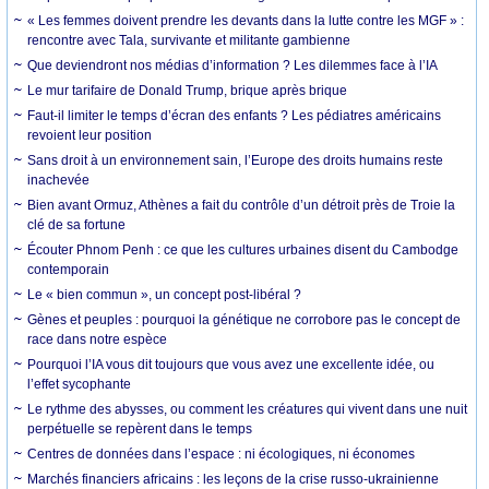
« Les femmes doivent prendre les devants dans la lutte contre les MGF » :
rencontre avec Tala, survivante et militante gambienne
Que deviendront nos médias d’information ? Les dilemmes face à l’IA
Le mur tarifaire de Donald Trump, brique après brique
Faut-il limiter le temps d’écran des enfants ? Les pédiatres américains
revoient leur position
Sans droit à un environnement sain, l’Europe des droits humains reste
inachevée
Bien avant Ormuz, Athènes a fait du contrôle d’un détroit près de Troie la
clé de sa fortune
Écouter Phnom Penh : ce que les cultures urbaines disent du Cambodge
contemporain
Le « bien commun », un concept post-libéral ?
Gènes et peuples : pourquoi la génétique ne corrobore pas le concept de
race dans notre espèce
Pourquoi l’IA vous dit toujours que vous avez une excellente idée, ou
l’effet sycophante
Le rythme des abysses, ou comment les créatures qui vivent dans une nuit
perpétuelle se repèrent dans le temps
Centres de données dans l’espace : ni écologiques, ni économes
Marchés financiers africains : les leçons de la crise russo-ukrainienne