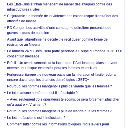
Les États-Unis et l’Iran menacent de mener des attaques contre des
infrastructures civiles
Cisjordanie : la montée de la violence des colons risque d'entraîner des
atrocités de masse
RD Congo : Les activités d’une compagnie pétrolière présentent de
graves risques de pollution
Avant que l'algorithme ne décide : le récit queer comme forme de
résistance au Nigéria
Le numéro 24 du Brésil sera porté pendant la Coupe du monde 2026. Et il
contient un message.
Brésil : Un avertissement sur la façon dont l'IA et les deepfakes peuvent
devenir un « risque excessif » pour les femmes et les filles
Forteresse Europe : le nouveau pacte sur la migration et l'asile réduira
encore davantage les chances des réfugiés LGBTQ+
Pourquoi les hommes mangent-ils plus de viande que les femmes ?
Le totalitarisme numérique est-il inéluctable ?
« Avec seulement trois opérateurs télécoms, ce sera forcément plus cher
qu’à quatre ». Vraiment ?
Pourquoi les hommes mangent ils plus de viande que les femmes ?
Le technofascisme est-il inéluctable ?
Comment lutter contre les informations toxiques : trois leviers pour