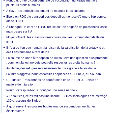
Portugal. L’interdiction générale de l’occultation du visage menace
plusieurs droits humains
À Gaza, les agriculteurs tentent de relancer leurs cultures
Ebola en RDC : le transport des dépouilles menace d'étendre l'épidémie,
alerte l'ONU
À Shanghai, le chef de l’ONU refuse qu’une poignée de puissances fasse
main basse sur l’IA
Moyen-Orient : les infrastructures civiles, nouveau champ de bataille du
conflit
Il n'y a de lien que humain : la raison de la valorisation de la créativité et
des liens humains à l'ère de l'IA
La course de l'Inde à l'adoption de l'IA soulève une question plus profonde
: comment la technologie peut-elle respecter les droits humains ?
Au Bénin, des réfugiés reconstruisent leur vie grâce à la solidarité
La faim s’aggrave pour les familles déplacées à El Obeid, au Soudan
UE/Tunisie. Trois années de coopération entre l’UE et la Tunisie en
matière de migration
Pourquoi respire-t-on surtout par une seule narine ?
« En tout cas, ce n’était pas une licorne… » Des sociologues ont interrogé
130 chasseurs de Bigfoot
À quoi servent les grosses boules orange suspendues aux lignes
électriques ?