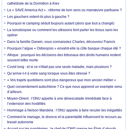
cathédrale de la Dormition à Kiev
Le « SAVE America Act » : réforme de bon sens ou manœuvre partisane ?
Les gauchers votent-ils plus à gauche ?
Pourquoi le camping séduit toujours autant (alors que tout a changé)
La sonobiopsie ou comment les ultrasons font parler les tissus sans les
opérer
Dans la famille Darwin, vous connaissiez Charles, découvrez Francis
Pourquoi l’algue « Ostreopsis » envahit-elle la côte basque chaque été ?
Afrique : pourquoi les décisions des tribunaux des droits humains restent
souvent lettre morte
Covid long : et si ce n'était pas une seule maladie, mais plusieurs ?
Qu’arrive-t-il à votre sang lorsque vous êtes stressé ?
« Vos trajets quotidiens sont plus dangereux que mon ancien métier »
Quel consentement autochtone ? Ce que nous apprend un exemple venu
d’ailleurs
Moyen-Orient : l’ONU appelle à une désescalade immédiate face à
l’extension des hostilités
Hommage à Nelson Mandela : l’ONU appelle à faire reculer les inégalités
Comment le mariage, le divorce et la parentalité influencent le recours au
travail autonome
Accord sur les pandémies : le chef de l'OMS presse les États d’aboutir