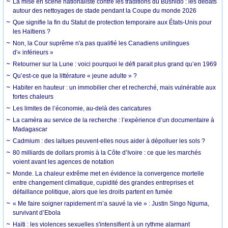
La mise en scène nationaliste contre les traditions du Bushido : les débats
autour des nettoyages de stade pendant la Coupe du monde 2026
Que signifie la fin du Statut de protection temporaire aux États-Unis pour
les Haïtiens ?
Non, la Cour suprême n'a pas qualifié les Canadiens unilingues
d'« inférieurs »
Retourner sur la Lune : voici pourquoi le défi parait plus grand qu’en 1969
Qu’est-ce que la littérature « jeune adulte » ?
Habiter en hauteur : un immobilier cher et recherché, mais vulnérable aux
fortes chaleurs
Les limites de l’économie, au-delà des caricatures
La caméra au service de la recherche : l’expérience d’un documentaire à
Madagascar
Cadmium : des laitues peuvent-elles nous aider à dépolluer les sols ?
80 milliards de dollars promis à la Côte d’Ivoire : ce que les marchés
voient avant les agences de notation
Monde. La chaleur extrême met en évidence la convergence mortelle
entre changement climatique, cupidité des grandes entreprises et
défaillance politique, alors que les droits partent en fumée
« Me faire soigner rapidement m’a sauvé la vie » : Justin Singo Nguma,
survivant d’Ebola
Haïti : les violences sexuelles s'intensifient à un rythme alarmant