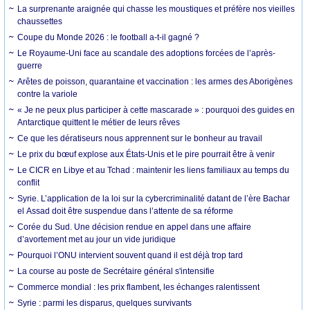
La surprenante araignée qui chasse les moustiques et préfère nos vieilles
chaussettes
Coupe du Monde 2026 : le football a-t-il gagné ?
Le Royaume-Uni face au scandale des adoptions forcées de l’après-
guerre
Arêtes de poisson, quarantaine et vaccination : les armes des Aborigènes
contre la variole
« Je ne peux plus participer à cette mascarade » : pourquoi des guides en
Antarctique quittent le métier de leurs rêves
Ce que les dératiseurs nous apprennent sur le bonheur au travail
Le prix du bœuf explose aux États-Unis et le pire pourrait être à venir
Le CICR en Libye et au Tchad : maintenir les liens familiaux au temps du
conflit
Syrie. L’application de la loi sur la cybercriminalité datant de l’ère Bachar
el Assad doit être suspendue dans l’attente de sa réforme
Corée du Sud. Une décision rendue en appel dans une affaire
d’avortement met au jour un vide juridique
Pourquoi l’ONU intervient souvent quand il est déjà trop tard
La course au poste de Secrétaire général s'intensifie
Commerce mondial : les prix flambent, les échanges ralentissent
Syrie : parmi les disparus, quelques survivants