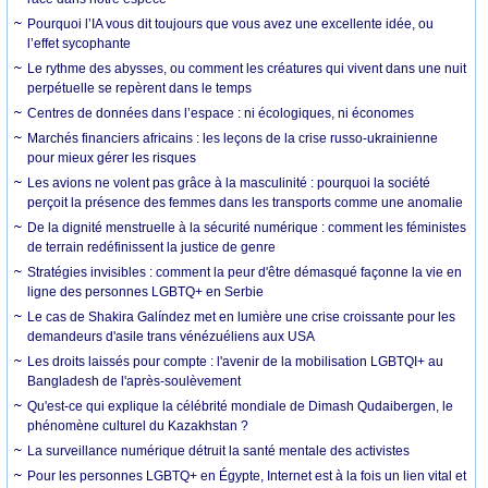
Pourquoi l’IA vous dit toujours que vous avez une excellente idée, ou
l’effet sycophante
Le rythme des abysses, ou comment les créatures qui vivent dans une nuit
perpétuelle se repèrent dans le temps
Centres de données dans l’espace : ni écologiques, ni économes
Marchés financiers africains : les leçons de la crise russo-ukrainienne
pour mieux gérer les risques
Les avions ne volent pas grâce à la masculinité : pourquoi la société
perçoit la présence des femmes dans les transports comme une anomalie
De la dignité menstruelle à la sécurité numérique : comment les féministes
de terrain redéfinissent la justice de genre
Stratégies invisibles : comment la peur d'être démasqué façonne la vie en
ligne des personnes LGBTQ+ en Serbie
Le cas de Shakira Galíndez met en lumière une crise croissante pour les
demandeurs d'asile trans vénézuéliens aux USA
Les droits laissés pour compte : l'avenir de la mobilisation LGBTQI+ au
Bangladesh de l'après-soulèvement
Qu'est-ce qui explique la célébrité mondiale de Dimash Qudaibergen, le
phénomène culturel du Kazakhstan ?
La surveillance numérique détruit la santé mentale des activistes
Pour les personnes LGBTQ+ en Égypte, Internet est à la fois un lien vital et