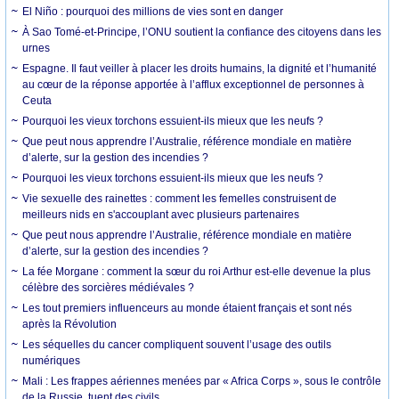
El Niño : pourquoi des millions de vies sont en danger
À Sao Tomé-et-Principe, l’ONU soutient la confiance des citoyens dans les
urnes
Espagne. Il faut veiller à placer les droits humains, la dignité et l’humanité
au cœur de la réponse apportée à l’afflux exceptionnel de personnes à
Ceuta
Pourquoi les vieux torchons essuient-ils mieux que les neufs ?
Que peut nous apprendre l’Australie, référence mondiale en matière
d’alerte, sur la gestion des incendies ?
Pourquoi les vieux torchons essuient-ils mieux que les neufs ?
Vie sexuelle des rainettes : comment les femelles construisent de
meilleurs nids en s'accouplant avec plusieurs partenaires
Que peut nous apprendre l’Australie, référence mondiale en matière
d’alerte, sur la gestion des incendies ?
La fée Morgane : comment la sœur du roi Arthur est-elle devenue la plus
célèbre des sorcières médiévales ?
Les tout premiers influenceurs au monde étaient français et sont nés
après la Révolution
Les séquelles du cancer compliquent souvent l’usage des outils
numériques
Mali : Les frappes aériennes menées par « Africa Corps », sous le contrôle
de la Russie, tuent des civils