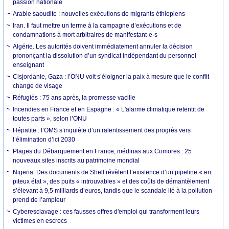
passion nationale
Arabie saoudite : nouvelles exécutions de migrants éthiopiens
Iran. Il faut mettre un terme à la campagne d’exécutions et de
condamnations à mort arbitraires de manifestant·e·s
Algérie. Les autorités doivent immédiatement annuler la décision
prononçant la dissolution d’un syndicat indépendant du personnel
enseignant
Cisjordanie, Gaza : l’ONU voit s’éloigner la paix à mesure que le conflit
change de visage
Réfugiés : 75 ans après, la promesse vacille
Incendies en France et en Espagne : « L'alarme climatique retentit de
toutes parts », selon l’ONU
Hépatite : l’OMS s’inquiète d’un ralentissement des progrès vers
l’élimination d’ici 2030
Plages du Débarquement en France, médinas aux Comores : 25
nouveaux sites inscrits au patrimoine mondial
Nigeria. Des documents de Shell révèlent l’existence d’un pipeline « en
piteux état », des puits « introuvables » et des coûts de démantèlement
s’élevant à 9,5 milliards d’euros, tandis que le scandale lié à la pollution
prend de l’ampleur
Cyberesclavage : ces fausses offres d'emploi qui transforment leurs
victimes en escrocs