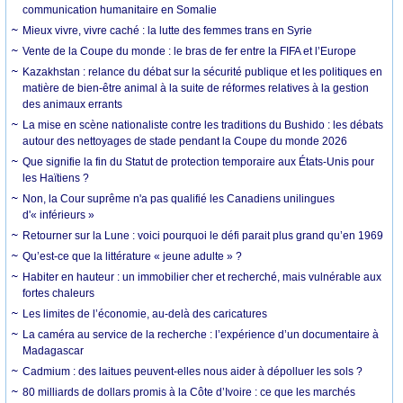
communication humanitaire en Somalie
Mieux vivre, vivre caché : la lutte des femmes trans en Syrie
Vente de la Coupe du monde : le bras de fer entre la FIFA et l’Europe
Kazakhstan : relance du débat sur la sécurité publique et les politiques en
matière de bien-être animal à la suite de réformes relatives à la gestion
des animaux errants
La mise en scène nationaliste contre les traditions du Bushido : les débats
autour des nettoyages de stade pendant la Coupe du monde 2026
Que signifie la fin du Statut de protection temporaire aux États-Unis pour
les Haïtiens ?
Non, la Cour suprême n'a pas qualifié les Canadiens unilingues
d'« inférieurs »
Retourner sur la Lune : voici pourquoi le défi parait plus grand qu’en 1969
Qu’est-ce que la littérature « jeune adulte » ?
Habiter en hauteur : un immobilier cher et recherché, mais vulnérable aux
fortes chaleurs
Les limites de l’économie, au-delà des caricatures
La caméra au service de la recherche : l’expérience d’un documentaire à
Madagascar
Cadmium : des laitues peuvent-elles nous aider à dépolluer les sols ?
80 milliards de dollars promis à la Côte d’Ivoire : ce que les marchés