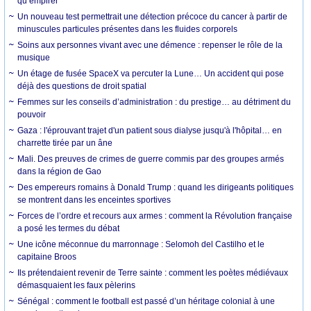
qu’empirer
Un nouveau test permettrait une détection précoce du cancer à partir de
minuscules particules présentes dans les fluides corporels
Soins aux personnes vivant avec une démence : repenser le rôle de la
musique
Un étage de fusée SpaceX va percuter la Lune… Un accident qui pose
déjà des questions de droit spatial
Femmes sur les conseils d’administration : du prestige… au détriment du
pouvoir
Gaza : l'éprouvant trajet d'un patient sous dialyse jusqu'à l'hôpital… en
charrette tirée par un âne
Mali. Des preuves de crimes de guerre commis par des groupes armés
dans la région de Gao
Des empereurs romains à Donald Trump : quand les dirigeants politiques
se montrent dans les enceintes sportives
Forces de l’ordre et recours aux armes : comment la Révolution française
a posé les termes du débat
Une icône méconnue du marronnage : Selomoh del Castilho et le
capitaine Broos
Ils prétendaient revenir de Terre sainte : comment les poètes médiévaux
démasquaient les faux pèlerins
Sénégal : comment le football est passé d’un héritage colonial à une