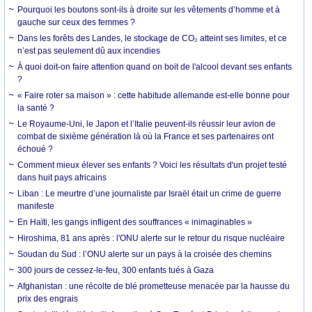
Pourquoi les boutons sont-ils à droite sur les vêtements d’homme et à
gauche sur ceux des femmes ?
Dans les forêts des Landes, le stockage de CO₂ atteint ses limites, et ce
n’est pas seulement dû aux incendies
À quoi doit-on faire attention quand on boit de l'alcool devant ses enfants
?
« Faire roter sa maison » : cette habitude allemande est-elle bonne pour
la santé ?
Le Royaume-Uni, le Japon et l’Italie peuvent-ils réussir leur avion de
combat de sixième génération là où la France et ses partenaires ont
échoué ?
Comment mieux élever ses enfants ? Voici les résultats d'un projet testé
dans huit pays africains
Liban : Le meurtre d’une journaliste par Israël était un crime de guerre
manifeste
En Haïti, les gangs infligent des souffrances « inimaginables »
Hiroshima, 81 ans après : l'ONU alerte sur le retour du risque nucléaire
Soudan du Sud : l’ONU alerte sur un pays à la croisée des chemins
300 jours de cessez-le-feu, 300 enfants tués à Gaza
Afghanistan : une récolte de blé prometteuse menacée par la hausse du
prix des engrais