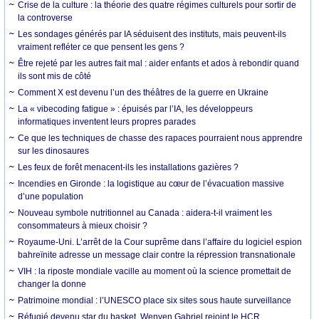
Crise de la culture : la théorie des quatre régimes culturels pour sortir de
la controverse
Les sondages générés par IA séduisent des instituts, mais peuvent-ils
vraiment refléter ce que pensent les gens ?
Être rejeté par les autres fait mal : aider enfants et ados à rebondir quand
ils sont mis de côté
Comment X est devenu l’un des théâtres de la guerre en Ukraine
La « vibecoding fatigue » : épuisés par l’IA, les développeurs
informatiques inventent leurs propres parades
Ce que les techniques de chasse des rapaces pourraient nous apprendre
sur les dinosaures
Les feux de forêt menacent-ils les installations gazières ?
Incendies en Gironde : la logistique au cœur de l’évacuation massive
d’une population
Nouveau symbole nutritionnel au Canada : aidera-t-il vraiment les
consommateurs à mieux choisir ?
Royaume-Uni. L’arrêt de la Cour suprême dans l’affaire du logiciel espion
bahreïnite adresse un message clair contre la répression transnationale
VIH : la riposte mondiale vacille au moment où la science promettait de
changer la donne
Patrimoine mondial : l’UNESCO place six sites sous haute surveillance
Réfugié devenu star du basket, Wenyen Gabriel rejoint le HCR