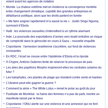
voient avant les agences de notation
Monde. La chaleur extrême met en évidence la convergence mortelle
entre changement climatique, cupidité des grandes entreprises et
défaillance politique, alors que les droits partent en fumée
« Me faire soigner rapidement m’a sauvé la vie » : Justin Singo Nguma,
survivant d’Ebola
Haïti : les violences sexuelles s'intensifient à un rythme alarmant
Inde. La poursuite des exportations d’armes vers Israël entraîne un risque
de complicité dans le génocide en cours à Gaza – nouvelle enquête
Cisjordanie : l'annexion israélienne s'accélère, sur fond de violences
croissantes
En RDC, l’écart se creuse entre l’épidémie d’Ebola et la riposte
À Chypre, António Guterres tente de relancer le processus de paix
Les ailes des papillons Morpho inspireront-elles les centrales solaires du
futur ?
Les halophytes, ces plantes de plage qui résistent contre vents et marées
L’Ukraine peut-elle gagner la guerre ?
Comment la série « The White Lotus » remet le polar au goût du jour
Fusillade de Montréal : la haine des femmes n’a pas de parti, montre un
manifeste laissé par le tireur
Cisjordanie: l’ONU alerte sur une violence et une annexion qui ne font