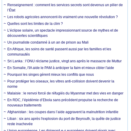
Renseignement : comment les services secrets sont devenus un pilier de
l’État
Les robots agricoles annoncent-ils vraiment une nouvelle révolution ?
Quelles sont les limites de la clim ?
L’éclipse solaire, un spectacle impressionnant source de mythes et de
découvertes scientifiques
Un journaliste condamné à un an de prison au Mali
En Afrique, les soins de santé passent aussi par les familles et les
communautés
Sri Lanka : l’ONU réclame justice, vingt ans après le massacre de Muttur
En Somalie, l'IA aide le PAM à anticiper la faim et mieux cibler l'aide
Pourquoi les singes gèrent mieux les conflits que nous
Pour protéger les oiseaux, les vitres anti-collision doivent devenir la
norme
Malaisie : le renvoi forcé de réfugiés du Myanmar met des vies en danger
En RDC, l’épidémie d’Ebola sans précédent propulse la recherche de
nouveaux traitements
Afghanistan : les coupes dans l’aide aggravent la malnutrition infantile
Liban : six ans après l'explosion du port de Beyrouth, la quête de justice
reste inachevée
Union européenne. Les dirigeant·e·s européens doivent réagir avec