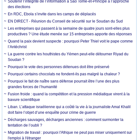
Soutenir l’intégrité de l’information à Sao Tomé-et-Principe à l’approche
des élections
En RDC, Ebola s’invite dans les camps de déplacés
EN DIRECT - Réunion du Conseil de sécurité sur le Soudan du Sud
Les entreprises qui passent à la semaine de quatre jours sont-elles plus
productives ? Une étude menée sur 15 entreprises apporte des réponses
Quand la paix devient suspecte : pourquoi Peter Thiel voit le pape comme
l’Antéchrist
La guerre contre les houthistes du Yémen peut-elle détourner Riyad du
Soudan ?
Pourquoi le vote des personnes détenues doit être préservé
Pourquoi certains chocolats ne fondent-ils pas malgré la chaleur ?
Pourquoi le fait de naître sans défense pourrait être l’une des plus
grandes forces de l’humanité
Fusion froide : quand la compétition et la pression médiatique virent à la
bavure scientifique
Liban. L’attaque israélienne qui a coûté la vie à la journaliste Amal Khalil
doit faire l’objet d’une enquête pour crime de guerre
Décharges sauvages, décharges anciennes : comment surmonter la
tentation de l’oubli ?
Migration de travail : pourquoi l'Afrique ne peut pas miser uniquement sur
l'emploi à l'étranger