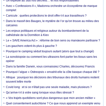
On expédie au Sud nos déchets… et nos responsabilités
Avec « Confessions II », Madonna orchestre un écosystème de marque
complet
Canicule : quelles protections le droit offre-t-il aux travailleurs ?
Dans le massif des Bauges, le mystère de l’or qu'on trouve au milieu des
calcaires
Les enjeux politiques et religieux autour du bombardement de la
cathédrale de la Dormition à Kiev
Le « SAVE America Act » : réforme de bon sens ou manœuvre partisane ?
Les gauchers votent-ils plus à gauche ?
Pourquoi le camping séduit toujours autant (alors que tout a changé)
La sonobiopsie ou comment les ultrasons font parler les tissus sans les
opérer
Dans la famille Darwin, vous connaissiez Charles, découvrez Francis
Pourquoi l’algue « Ostreopsis » envahit-elle la côte basque chaque été ?
Afrique : pourquoi les décisions des tribunaux des droits humains restent
souvent lettre morte
Covid long : et si ce n'était pas une seule maladie, mais plusieurs ?
Qu’arrive-t-il à votre sang lorsque vous êtes stressé ?
« Vos trajets quotidiens sont plus dangereux que mon ancien métier »
Quel consentement autochtone ? Ce que nous apprend un exemple venu