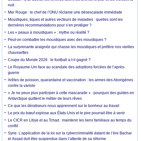
nuit
Mer Rouge : le chef de l’ONU réclame une désescalade immédiate
Moustiques, tiques et autres vecteurs de maladies : quelles sont les
dernières recommandations pour s’en protéger ?
Les « peaux à moustiques » : mythe ou réalité ?
Peut-on combattre les moustiques avec des moustiques ?
La surprenante araignée qui chasse les moustiques et préfère nos vieilles
chaussettes
Coupe du Monde 2026 : le football a-t-il gagné ?
Le Royaume-Uni face au scandale des adoptions forcées de l’après-
guerre
Arêtes de poisson, quarantaine et vaccination : les armes des Aborigènes
contre la variole
« Je ne peux plus participer à cette mascarade » : pourquoi des guides en
Antarctique quittent le métier de leurs rêves
Ce que les dératiseurs nous apprennent sur le bonheur au travail
Le prix du bœuf explose aux États-Unis et le pire pourrait être à venir
Le CICR en Libye et au Tchad : maintenir les liens familiaux au temps du
conflit
Syrie. L’application de la loi sur la cybercriminalité datant de l’ère Bachar
el Assad doit être suspendue dans l’attente de sa réforme