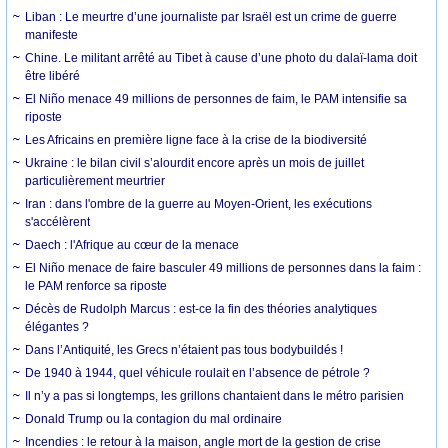
Liban : Le meurtre d’une journaliste par Israël est un crime de guerre
manifeste
Chine. Le militant arrêté au Tibet à cause d’une photo du dalaï-lama doit
être libéré
El Niño menace 49 millions de personnes de faim, le PAM intensifie sa
riposte
Les Africains en première ligne face à la crise de la biodiversité
Ukraine : le bilan civil s’alourdit encore après un mois de juillet
particulièrement meurtrier
Iran : dans l'ombre de la guerre au Moyen-Orient, les exécutions
s'accélèrent
Daech : l'Afrique au cœur de la menace
El Niño menace de faire basculer 49 millions de personnes dans la faim :
le PAM renforce sa riposte
Décès de Rudolph Marcus : est-ce la fin des théories analytiques
élégantes ?
Dans l’Antiquité, les Grecs n’étaient pas tous bodybuildés !
De 1940 à 1944, quel véhicule roulait en l’absence de pétrole ?
Il n’y a pas si longtemps, les grillons chantaient dans le métro parisien
Donald Trump ou la contagion du mal ordinaire
Incendies : le retour à la maison, angle mort de la gestion de crise