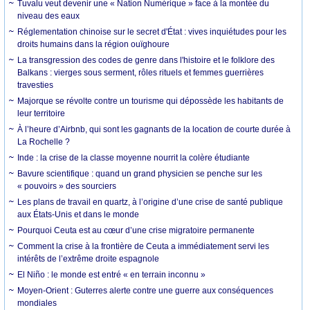
Tuvalu veut devenir une « Nation Numérique » face à la montée du
niveau des eaux
Réglementation chinoise sur le secret d'État : vives inquiétudes pour les
droits humains dans la région ouïghoure
La transgression des codes de genre dans l'histoire et le folklore des
Balkans : vierges sous serment, rôles rituels et femmes guerrières
travesties
Majorque se révolte contre un tourisme qui dépossède les habitants de
leur territoire
À l’heure d’Airbnb, qui sont les gagnants de la location de courte durée à
La Rochelle ?
Inde : la crise de la classe moyenne nourrit la colère étudiante
Bavure scientifique : quand un grand physicien se penche sur les
« pouvoirs » des sourciers
Les plans de travail en quartz, à l’origine d’une crise de santé publique
aux États-Unis et dans le monde
Pourquoi Ceuta est au cœur d’une crise migratoire permanente
Comment la crise à la frontière de Ceuta a immédiatement servi les
intérêts de l’extrême droite espagnole
El Niño : le monde est entré « en terrain inconnu »
Moyen-Orient : Guterres alerte contre une guerre aux conséquences
mondiales