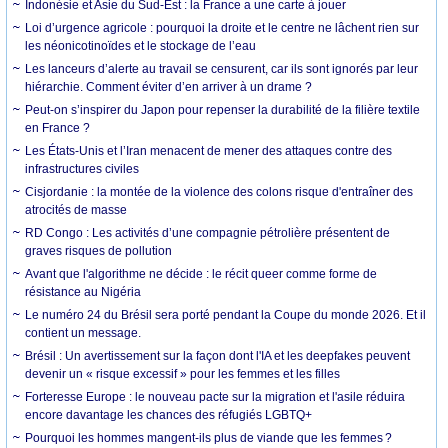
Indonésie et Asie du Sud-Est : la France a une carte à jouer
Loi d’urgence agricole : pourquoi la droite et le centre ne lâchent rien sur
les néonicotinoïdes et le stockage de l’eau
Les lanceurs d’alerte au travail se censurent, car ils sont ignorés par leur
hiérarchie. Comment éviter d’en arriver à un drame ?
Peut-on s’inspirer du Japon pour repenser la durabilité de la filière textile
en France ?
Les États-Unis et l’Iran menacent de mener des attaques contre des
infrastructures civiles
Cisjordanie : la montée de la violence des colons risque d'entraîner des
atrocités de masse
RD Congo : Les activités d’une compagnie pétrolière présentent de
graves risques de pollution
Avant que l'algorithme ne décide : le récit queer comme forme de
résistance au Nigéria
Le numéro 24 du Brésil sera porté pendant la Coupe du monde 2026. Et il
contient un message.
Brésil : Un avertissement sur la façon dont l'IA et les deepfakes peuvent
devenir un « risque excessif » pour les femmes et les filles
Forteresse Europe : le nouveau pacte sur la migration et l'asile réduira
encore davantage les chances des réfugiés LGBTQ+
Pourquoi les hommes mangent-ils plus de viande que les femmes ?