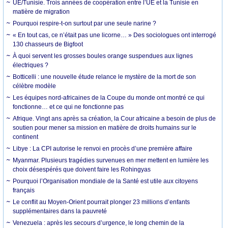
UE/Tunisie. Trois années de coopération entre l’UE et la Tunisie en
matière de migration
Pourquoi respire-t-on surtout par une seule narine ?
« En tout cas, ce n’était pas une licorne… » Des sociologues ont interrogé
130 chasseurs de Bigfoot
À quoi servent les grosses boules orange suspendues aux lignes
électriques ?
Botticelli : une nouvelle étude relance le mystère de la mort de son
célèbre modèle
Les équipes nord-africaines de la Coupe du monde ont montré ce qui
fonctionne… et ce qui ne fonctionne pas
Afrique. Vingt ans après sa création, la Cour africaine a besoin de plus de
soutien pour mener sa mission en matière de droits humains sur le
continent
Libye : La CPI autorise le renvoi en procès d’une première affaire
Myanmar. Plusieurs tragédies survenues en mer mettent en lumière les
choix désespérés que doivent faire les Rohingyas
Pourquoi l’Organisation mondiale de la Santé est utile aux citoyens
français
Le conflit au Moyen-Orient pourrait plonger 23 millions d’enfants
supplémentaires dans la pauvreté
Venezuela : après les secours d’urgence, le long chemin de la