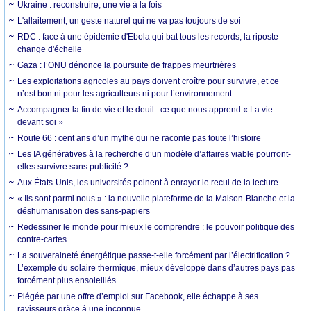
Ukraine : reconstruire, une vie à la fois
L'allaitement, un geste naturel qui ne va pas toujours de soi
RDC : face à une épidémie d'Ebola qui bat tous les records, la riposte
change d'échelle
Gaza : l’ONU dénonce la poursuite de frappes meurtrières
Les exploitations agricoles au pays doivent croître pour survivre, et ce
n’est bon ni pour les agriculteurs ni pour l’environnement
Accompagner la fin de vie et le deuil : ce que nous apprend « La vie
devant soi »
Route 66 : cent ans d’un mythe qui ne raconte pas toute l’histoire
Les IA génératives à la recherche d’un modèle d’affaires viable pourront-
elles survivre sans publicité ?
Aux États-Unis, les universités peinent à enrayer le recul de la lecture
« Ils sont parmi nous » : la nouvelle plateforme de la Maison-Blanche et la
déshumanisation des sans-papiers
Redessiner le monde pour mieux le comprendre : le pouvoir politique des
contre-cartes
La souveraineté énergétique passe-t-elle forcément par l’électrification ?
L’exemple du solaire thermique, mieux développé dans d’autres pays pas
forcément plus ensoleillés
Piégée par une offre d’emploi sur Facebook, elle échappe à ses
ravisseurs grâce à une inconnue