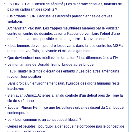
EN DIRECT du Conseil de sécurité | Les minéraux critiques, moteurs de
paix ou carburant des conflits ?
Cisjordanie : l’ONU accuse les autorités palestiniennes de graves
violations
Afghanistan/Pakistan. Les frappes meurtrières menées par le Pakistan
contre un centre de désintoxication à Kaboul doivent faire l’objet d’une
enquête en tant que possible crime de guerre – Nouvelle enquête
« Les femmes doivent prendre les devants dans la lutte contre les MGF » :
rencontre avec Tala, survivante et militante gambienne
Que deviendront nos médias d’information ? Les dilemmes face à l’IA
Le mur tarifaire de Donald Trump, brique après brique
Faut-il limiter le temps d’écran des enfants ? Les pédiatres américains
revoient leur position
Sans droit à un environnement sain, l’Europe des droits humains reste
inachevée
Bien avant Ormuz, Athènes a fait du contrôle d’un détroit près de Troie la
clé de sa fortune
Écouter Phnom Penh : ce que les cultures urbaines disent du Cambodge
contemporain
Le « bien commun », un concept post-libéral ?
Gènes et peuples : pourquoi la génétique ne corrobore pas le concept de
race dans notre espèce