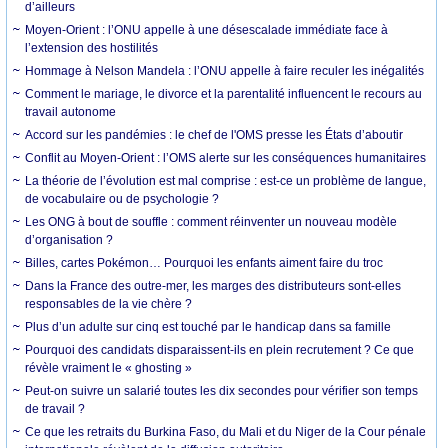
d’ailleurs
Moyen-Orient : l’ONU appelle à une désescalade immédiate face à
l’extension des hostilités
Hommage à Nelson Mandela : l’ONU appelle à faire reculer les inégalités
Comment le mariage, le divorce et la parentalité influencent le recours au
travail autonome
Accord sur les pandémies : le chef de l'OMS presse les États d’aboutir
Conflit au Moyen-Orient : l’OMS alerte sur les conséquences humanitaires
La théorie de l’évolution est mal comprise : est-ce un problème de langue,
de vocabulaire ou de psychologie ?
Les ONG à bout de souffle : comment réinventer un nouveau modèle
d’organisation ?
Billes, cartes Pokémon… Pourquoi les enfants aiment faire du troc
Dans la France des outre-mer, les marges des distributeurs sont-elles
responsables de la vie chère ?
Plus d’un adulte sur cinq est touché par le handicap dans sa famille
Pourquoi des candidats disparaissent-ils en plein recrutement ? Ce que
révèle vraiment le « ghosting »
Peut-on suivre un salarié toutes les dix secondes pour vérifier son temps
de travail ?
Ce que les retraits du Burkina Faso, du Mali et du Niger de la Cour pénale