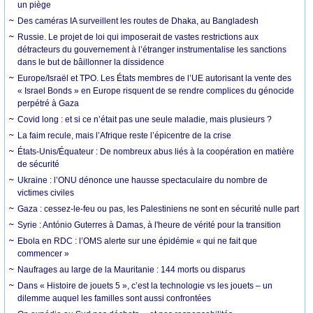
un piège
Des caméras IA surveillent les routes de Dhaka, au Bangladesh
Russie. Le projet de loi qui imposerait de vastes restrictions aux
détracteurs du gouvernement à l’étranger instrumentalise les sanctions
dans le but de bâillonner la dissidence
Europe/Israël et TPO. Les États membres de l’UE autorisant la vente des
« Israel Bonds » en Europe risquent de se rendre complices du génocide
perpétré à Gaza
Covid long : et si ce n’était pas une seule maladie, mais plusieurs ?
La faim recule, mais l’Afrique reste l’épicentre de la crise
États-Unis/Équateur : De nombreux abus liés à la coopération en matière
de sécurité
Ukraine : l’ONU dénonce une hausse spectaculaire du nombre de
victimes civiles
Gaza : cessez-le-feu ou pas, les Palestiniens ne sont en sécurité nulle part
Syrie : António Guterres à Damas, à l'heure de vérité pour la transition
Ebola en RDC : l’OMS alerte sur une épidémie « qui ne fait que
commencer »
Naufrages au large de la Mauritanie : 144 morts ou disparus
Dans « Histoire de jouets 5 », c’est la technologie vs les jouets – un
dilemme auquel les familles sont aussi confrontées