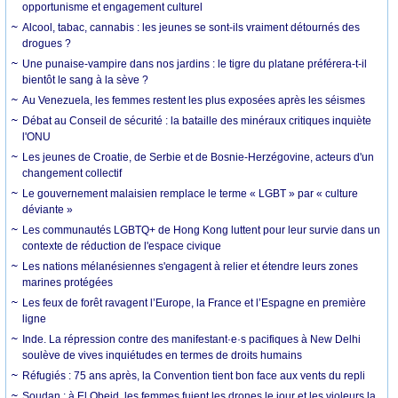
opportunisme et engagement culturel
Alcool, tabac, cannabis : les jeunes se sont-ils vraiment détournés des
drogues ?
Une punaise-vampire dans nos jardins : le tigre du platane préférera-t-il
bientôt le sang à la sève ?
Au Venezuela, les femmes restent les plus exposées après les séismes
Débat au Conseil de sécurité : la bataille des minéraux critiques inquiète
l'ONU
Les jeunes de Croatie, de Serbie et de Bosnie-Herzégovine, acteurs d'un
changement collectif
Le gouvernement malaisien remplace le terme « LGBT » par « culture
déviante »
Les communautés LGBTQ+ de Hong Kong luttent pour leur survie dans un
contexte de réduction de l'espace civique
Les nations mélanésiennes s'engagent à relier et étendre leurs zones
marines protégées
Les feux de forêt ravagent l’Europe, la France et l’Espagne en première
ligne
Inde. La répression contre des manifestant·e·s pacifiques à New Delhi
soulève de vives inquiétudes en termes de droits humains
Réfugiés : 75 ans après, la Convention tient bon face aux vents du repli
Soudan : à El Obeid, les femmes fuient les drones le jour et les violeurs la