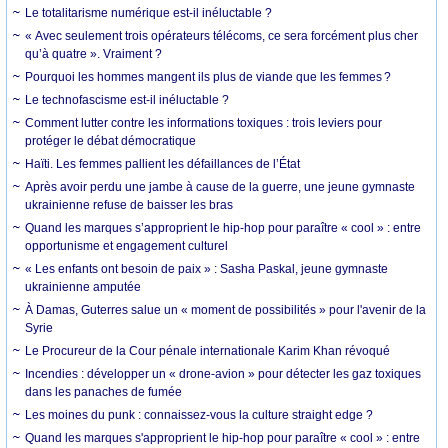
Le totalitarisme numérique est-il inéluctable ?
« Avec seulement trois opérateurs télécoms, ce sera forcément plus cher
qu’à quatre ». Vraiment ?
Pourquoi les hommes mangent ils plus de viande que les femmes ?
Le technofascisme est-il inéluctable ?
Comment lutter contre les informations toxiques : trois leviers pour
protéger le débat démocratique
Haïti. Les femmes pallient les défaillances de l’État
Après avoir perdu une jambe à cause de la guerre, une jeune gymnaste
ukrainienne refuse de baisser les bras
Quand les marques s’approprient le hip-hop pour paraître « cool » : entre
opportunisme et engagement culturel
« Les enfants ont besoin de paix » : Sasha Paskal, jeune gymnaste
ukrainienne amputée
À Damas, Guterres salue un « moment de possibilités » pour l'avenir de la
Syrie
Le Procureur de la Cour pénale internationale Karim Khan révoqué
Incendies : développer un « drone-avion » pour détecter les gaz toxiques
dans les panaches de fumée
Les moines du punk : connaissez-vous la culture straight edge ?
Quand les marques s'approprient le hip-hop pour paraître « cool » : entre