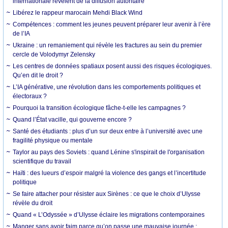
internationale révèlent de la diffusion autoritaire
Libérez le rappeur marocain Mehdi Black Wind
Compétences : comment les jeunes peuvent préparer leur avenir à l’ère
de l’IA
Ukraine : un remaniement qui révèle les fractures au sein du premier
cercle de Volodymyr Zelensky
Les centres de données spatiaux posent aussi des risques écologiques.
Qu’en dit le droit ?
L’IA générative, une révolution dans les comportements politiques et
électoraux ?
Pourquoi la transition écologique fâche-t-elle les campagnes ?
Quand l’État vacille, qui gouverne encore ?
Santé des étudiants : plus d’un sur deux entre à l’université avec une
fragilité physique ou mentale
Taylor au pays des Soviets : quand Lénine s'inspirait de l'organisation
scientifique du travail
Haïti : des lueurs d’espoir malgré la violence des gangs et l’incertitude
politique
Se faire attacher pour résister aux Sirènes : ce que le choix d’Ulysse
révèle du droit
Quand « L’Odyssée » d’Ulysse éclaire les migrations contemporaines
Manger sans avoir faim parce qu’on passe une mauvaise journée :