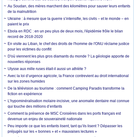
Au Soudan, des mères marchent des kilomètres pour sauver leurs enfants
de la malnutrition
Ukraine : à mesure que la guerre s’intensifie, les civils – et le monde – en
paient le prix
Ebola en RDC : en un peu plus de deux mois, l'épidémie frôle le bilan
record de 2018-2020
En visite au Liban, le chef des droits de l'homme de l'ONU réclame justice
pour les victimes du conflit
D'où viennent les plus gros diamants du monde ? La géologie apporte de
nouvelles réponses
Ulysse aux mille ruses était-il aussi un athlète ?
Avec la loi d’urgence agricole, la France contrevient au droit international
sur les zones humides
De la télévision au tourisme : comment Camping Paradis transforme la
fiction en expérience
L’hypominéralisation molaire-incisive, une anomalie dentaire mal connue
qui touche des millions d’enfants
Comment la présence de MSC Croisières dans les ports français est
devenue un enjeu de souveraineté nationale
Peu importe ce que les enfants lisent, tant qu’ils lisent ? Dépasser les
préjugés sur les « bonnes » et « mauvaises lectures »