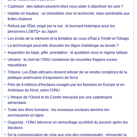
Cadmium : des laitues peuvent-elles nous aider à dépolluer les sols ?
Habiter en hauteur : un immobilier cher et recherché, mais vulnérable aux
fortes chaleurs
Refusé par l'État, exigé par la rue : le tournant historique pour les
personnes LGBTQ+ au Japon
Les éclats de la mémoire et la tentative de coup d'État à Trinité-et-Tobago
La technologie peut-elle résoudre les litiges d'arbitrage au kendo ?
Inspection du hijab, gifle, arrestation : le quotidien sous le régime taliban
Ukraine : le chef de l’ONU condamne de nouvelles frappes russes
meurtrières
Tribune. Les États africains doivent refuser de se rendre complices de la
politique américaine d’expulsions de force
Près de 6 millions d'hectares ravagés par les flammes en Europe et en
Amérique du Nord, selon l'ONU
L’Afrique de l’Ouest et du Centre menacée par une catastrophe
alimentaire
Traite des êtres humains : les nouveaux esclaves derrière les
escroqueries en ligne
Ouganda : l’ONU dénonce un verrouillage accéléré du pouvoir après les
élections
De la communication de crise aux voix des communautés : réinventer la