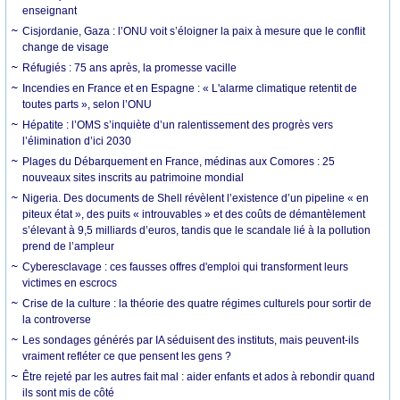
enseignant
Cisjordanie, Gaza : l’ONU voit s’éloigner la paix à mesure que le conflit
change de visage
Réfugiés : 75 ans après, la promesse vacille
Incendies en France et en Espagne : « L'alarme climatique retentit de
toutes parts », selon l’ONU
Hépatite : l’OMS s’inquiète d’un ralentissement des progrès vers
l’élimination d’ici 2030
Plages du Débarquement en France, médinas aux Comores : 25
nouveaux sites inscrits au patrimoine mondial
Nigeria. Des documents de Shell révèlent l’existence d’un pipeline « en
piteux état », des puits « introuvables » et des coûts de démantèlement
s’élevant à 9,5 milliards d’euros, tandis que le scandale lié à la pollution
prend de l’ampleur
Cyberesclavage : ces fausses offres d'emploi qui transforment leurs
victimes en escrocs
Crise de la culture : la théorie des quatre régimes culturels pour sortir de
la controverse
Les sondages générés par IA séduisent des instituts, mais peuvent-ils
vraiment refléter ce que pensent les gens ?
Être rejeté par les autres fait mal : aider enfants et ados à rebondir quand
ils sont mis de côté