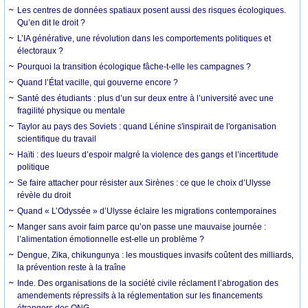
Les centres de données spatiaux posent aussi des risques écologiques.
Qu’en dit le droit ?
L’IA générative, une révolution dans les comportements politiques et
électoraux ?
Pourquoi la transition écologique fâche-t-elle les campagnes ?
Quand l’État vacille, qui gouverne encore ?
Santé des étudiants : plus d’un sur deux entre à l’université avec une
fragilité physique ou mentale
Taylor au pays des Soviets : quand Lénine s'inspirait de l'organisation
scientifique du travail
Haïti : des lueurs d’espoir malgré la violence des gangs et l’incertitude
politique
Se faire attacher pour résister aux Sirènes : ce que le choix d’Ulysse
révèle du droit
Quand « L’Odyssée » d’Ulysse éclaire les migrations contemporaines
Manger sans avoir faim parce qu’on passe une mauvaise journée :
l’alimentation émotionnelle est-elle un problème ?
Dengue, Zika, chikungunya : les moustiques invasifs coûtent des milliards,
la prévention reste à la traîne
Inde. Des organisations de la société civile réclament l’abrogation des
amendements répressifs à la réglementation sur les financements
étrangers des ONG