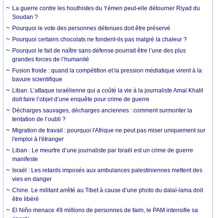
La guerre contre les houthistes du Yémen peut-elle détourner Riyad du
Soudan ?
Pourquoi le vote des personnes détenues doit être préservé
Pourquoi certains chocolats ne fondent-ils pas malgré la chaleur ?
Pourquoi le fait de naître sans défense pourrait être l’une des plus
grandes forces de l’humanité
Fusion froide : quand la compétition et la pression médiatique virent à la
bavure scientifique
Liban. L’attaque israélienne qui a coûté la vie à la journaliste Amal Khalil
doit faire l’objet d’une enquête pour crime de guerre
Décharges sauvages, décharges anciennes : comment surmonter la
tentation de l’oubli ?
Migration de travail : pourquoi l'Afrique ne peut pas miser uniquement sur
l'emploi à l'étranger
Liban : Le meurtre d’une journaliste par Israël est un crime de guerre
manifeste
Israël : Les retards imposés aux ambulances palestiniennes mettent des
vies en danger
Chine. Le militant arrêté au Tibet à cause d’une photo du dalaï-lama doit
être libéré
El Niño menace 49 millions de personnes de faim, le PAM intensifie sa