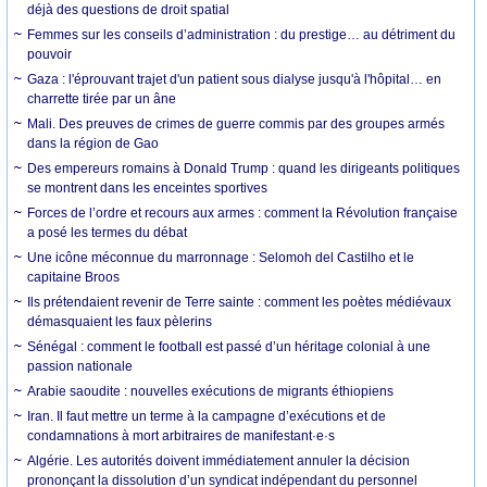
déjà des questions de droit spatial
Femmes sur les conseils d’administration : du prestige… au détriment du
pouvoir
Gaza : l'éprouvant trajet d'un patient sous dialyse jusqu'à l'hôpital… en
charrette tirée par un âne
Mali. Des preuves de crimes de guerre commis par des groupes armés
dans la région de Gao
Des empereurs romains à Donald Trump : quand les dirigeants politiques
se montrent dans les enceintes sportives
Forces de l’ordre et recours aux armes : comment la Révolution française
a posé les termes du débat
Une icône méconnue du marronnage : Selomoh del Castilho et le
capitaine Broos
Ils prétendaient revenir de Terre sainte : comment les poètes médiévaux
démasquaient les faux pèlerins
Sénégal : comment le football est passé d’un héritage colonial à une
passion nationale
Arabie saoudite : nouvelles exécutions de migrants éthiopiens
Iran. Il faut mettre un terme à la campagne d’exécutions et de
condamnations à mort arbitraires de manifestant·e·s
Algérie. Les autorités doivent immédiatement annuler la décision
prononçant la dissolution d’un syndicat indépendant du personnel