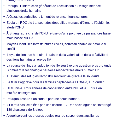
Portugal. L’interdiction générale de l’occultation du visage menace
plusieurs droits humains
À Gaza, les agriculteurs tentent de relancer leurs cultures
Ebola en RDC : le transport des dépouilles menace d'étendre l'épidémie,
alerte l'ONU
À Shanghai, le chef de l’ONU refuse qu’une poignée de puissances fasse
main basse sur l’IA
Moyen-Orient : les infrastructures civiles, nouveau champ de bataille du
conflit
Il n'y a de lien que humain : la raison de la valorisation de la créativité et
des liens humains à l'ère de l'IA
La course de l'Inde à l'adoption de l'IA soulève une question plus profonde
: comment la technologie peut-elle respecter les droits humains ?
Au Bénin, des réfugiés reconstruisent leur vie grâce à la solidarité
La faim s’aggrave pour les familles déplacées à El Obeid, au Soudan
UE/Tunisie. Trois années de coopération entre l’UE et la Tunisie en
matière de migration
Pourquoi respire-t-on surtout par une seule narine ?
« En tout cas, ce n’était pas une licorne… » Des sociologues ont interrogé
130 chasseurs de Bigfoot
À quoi servent les grosses boules orange suspendues aux lignes