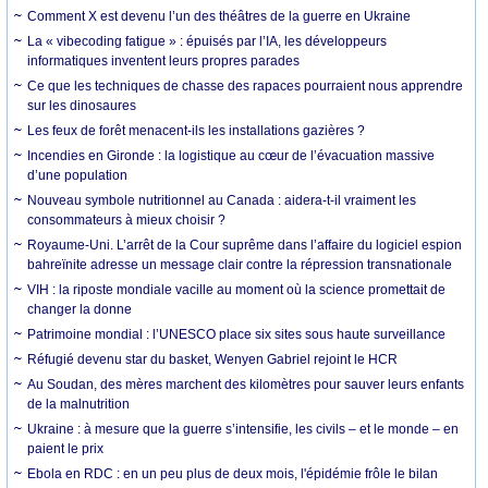
Comment X est devenu l’un des théâtres de la guerre en Ukraine
La « vibecoding fatigue » : épuisés par l’IA, les développeurs
informatiques inventent leurs propres parades
Ce que les techniques de chasse des rapaces pourraient nous apprendre
sur les dinosaures
Les feux de forêt menacent-ils les installations gazières ?
Incendies en Gironde : la logistique au cœur de l’évacuation massive
d’une population
Nouveau symbole nutritionnel au Canada : aidera-t-il vraiment les
consommateurs à mieux choisir ?
Royaume-Uni. L’arrêt de la Cour suprême dans l’affaire du logiciel espion
bahreïnite adresse un message clair contre la répression transnationale
VIH : la riposte mondiale vacille au moment où la science promettait de
changer la donne
Patrimoine mondial : l’UNESCO place six sites sous haute surveillance
Réfugié devenu star du basket, Wenyen Gabriel rejoint le HCR
Au Soudan, des mères marchent des kilomètres pour sauver leurs enfants
de la malnutrition
Ukraine : à mesure que la guerre s’intensifie, les civils – et le monde – en
paient le prix
Ebola en RDC : en un peu plus de deux mois, l'épidémie frôle le bilan