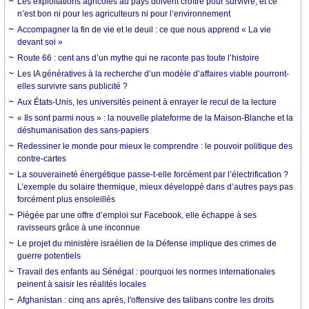
Les exploitations agricoles au pays doivent croître pour survivre, et ce
n’est bon ni pour les agriculteurs ni pour l’environnement
Accompagner la fin de vie et le deuil : ce que nous apprend « La vie
devant soi »
Route 66 : cent ans d’un mythe qui ne raconte pas toute l’histoire
Les IA génératives à la recherche d’un modèle d’affaires viable pourront-
elles survivre sans publicité ?
Aux États-Unis, les universités peinent à enrayer le recul de la lecture
« Ils sont parmi nous » : la nouvelle plateforme de la Maison-Blanche et la
déshumanisation des sans-papiers
Redessiner le monde pour mieux le comprendre : le pouvoir politique des
contre-cartes
La souveraineté énergétique passe-t-elle forcément par l’électrification ?
L’exemple du solaire thermique, mieux développé dans d’autres pays pas
forcément plus ensoleillés
Piégée par une offre d’emploi sur Facebook, elle échappe à ses
ravisseurs grâce à une inconnue
Le projet du ministère israélien de la Défense implique des crimes de
guerre potentiels
Travail des enfants au Sénégal : pourquoi les normes internationales
peinent à saisir les réalités locales
Afghanistan : cinq ans après, l'offensive des talibans contre les droits