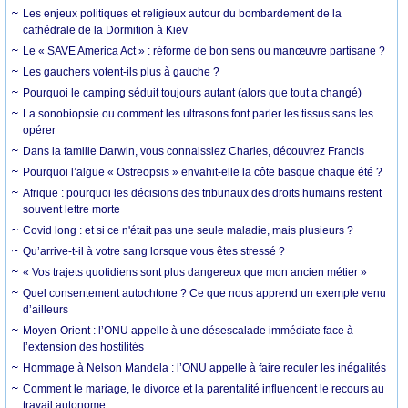
Les enjeux politiques et religieux autour du bombardement de la
cathédrale de la Dormition à Kiev
Le « SAVE America Act » : réforme de bon sens ou manœuvre partisane ?
Les gauchers votent-ils plus à gauche ?
Pourquoi le camping séduit toujours autant (alors que tout a changé)
La sonobiopsie ou comment les ultrasons font parler les tissus sans les
opérer
Dans la famille Darwin, vous connaissiez Charles, découvrez Francis
Pourquoi l’algue « Ostreopsis » envahit-elle la côte basque chaque été ?
Afrique : pourquoi les décisions des tribunaux des droits humains restent
souvent lettre morte
Covid long : et si ce n'était pas une seule maladie, mais plusieurs ?
Qu’arrive-t-il à votre sang lorsque vous êtes stressé ?
« Vos trajets quotidiens sont plus dangereux que mon ancien métier »
Quel consentement autochtone ? Ce que nous apprend un exemple venu
d’ailleurs
Moyen-Orient : l’ONU appelle à une désescalade immédiate face à
l’extension des hostilités
Hommage à Nelson Mandela : l’ONU appelle à faire reculer les inégalités
Comment le mariage, le divorce et la parentalité influencent le recours au
travail autonome