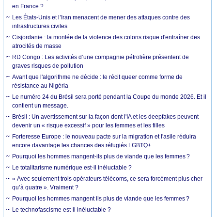
en France ?
Les États-Unis et l’Iran menacent de mener des attaques contre des
infrastructures civiles
Cisjordanie : la montée de la violence des colons risque d'entraîner des
atrocités de masse
RD Congo : Les activités d’une compagnie pétrolière présentent de
graves risques de pollution
Avant que l'algorithme ne décide : le récit queer comme forme de
résistance au Nigéria
Le numéro 24 du Brésil sera porté pendant la Coupe du monde 2026. Et il
contient un message.
Brésil : Un avertissement sur la façon dont l'IA et les deepfakes peuvent
devenir un « risque excessif » pour les femmes et les filles
Forteresse Europe : le nouveau pacte sur la migration et l'asile réduira
encore davantage les chances des réfugiés LGBTQ+
Pourquoi les hommes mangent-ils plus de viande que les femmes ?
Le totalitarisme numérique est-il inéluctable ?
« Avec seulement trois opérateurs télécoms, ce sera forcément plus cher
qu’à quatre ». Vraiment ?
Pourquoi les hommes mangent ils plus de viande que les femmes ?
Le technofascisme est-il inéluctable ?