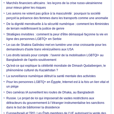
Marchés financiers africains : les leçons de la crise russo-ukrainienne
pour mieux gérer les risques
Les avions ne volent pas grâce à la masculinité : pourquoi la société
perçoit la présence des femmes dans les transports comme une anomalie
De la dignité menstruelle à la sécurité numérique : comment les féministes
de terrain redéfinissent la justice de genre
Stratégies invisibles : comment la peur d'être démasqué façonne la vie en
ligne des personnes LGBTQ+ en Serbie
Le cas de Shakira Galíndez met en lumière une crise croissante pour les
demandeurs d'asile trans vénézuéliens aux USA
Les droits laissés pour compte : l'avenir de la mobilisation LGBTQI+ au
Bangladesh de l'après-soulèvement
Qu'est-ce qui explique la célébrité mondiale de Dimash Qudaibergen, le
phénomène culturel du Kazakhstan ?
La surveillance numérique détruit la santé mentale des activistes
Pour les personnes LGBTQ+ en Égypte, Internet est à la fois un lien vital et
un piège
Des caméras IA surveillent les routes de Dhaka, au Bangladesh
Russie. Le projet de loi qui imposerait de vastes restrictions aux
détracteurs du gouvernement à l’étranger instrumentalise les sanctions
dans le but de bâillonner la dissidence
Europe/Israël et TPO. Les États membres de l’UE autorisant la vente des