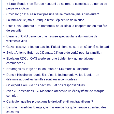
« Israel Bonds » en Europe risquent de se rendre complices du génocide
perpétré à Gaza
Covid long : et si ce n’était pas une seule maladie, mais plusieurs ?
La faim recule, mais l’Afrique reste l’épicentre de la crise
États-Unis/Équateur : De nombreux abus liés à la coopération en matière
de sécurité
Ukraine : l’ONU dénonce une hausse spectaculaire du nombre de
victimes civiles
Gaza : cessez-le-feu ou pas, les Palestiniens ne sont en sécurité nulle part
Syrie : António Guterres à Damas, à l'heure de vérité pour la transition
Ebola en RDC : l’OMS alerte sur une épidémie « qui ne fait que
commencer »
Naufrages au large de la Mauritanie : 144 morts ou disparus
Dans « Histoire de jouets 5 », c’est la technologie vs les jouets – un
dilemme auquel les familles sont aussi confrontées
On expédie au Sud nos déchets… et nos responsabilités
Avec « Confessions II », Madonna orchestre un écosystème de marque
complet
Canicule : quelles protections le droit offre-t-il aux travailleurs ?
Dans le massif des Bauges, le mystère de l’or qu'on trouve au milieu des
calcaires