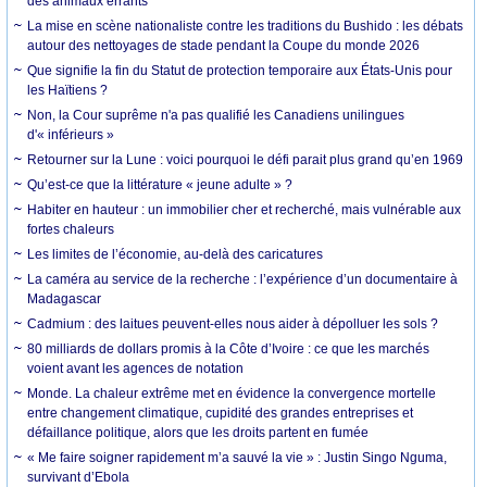
des animaux errants
La mise en scène nationaliste contre les traditions du Bushido : les débats
autour des nettoyages de stade pendant la Coupe du monde 2026
Que signifie la fin du Statut de protection temporaire aux États-Unis pour
les Haïtiens ?
Non, la Cour suprême n'a pas qualifié les Canadiens unilingues
d'« inférieurs »
Retourner sur la Lune : voici pourquoi le défi parait plus grand qu’en 1969
Qu’est-ce que la littérature « jeune adulte » ?
Habiter en hauteur : un immobilier cher et recherché, mais vulnérable aux
fortes chaleurs
Les limites de l’économie, au-delà des caricatures
La caméra au service de la recherche : l’expérience d’un documentaire à
Madagascar
Cadmium : des laitues peuvent-elles nous aider à dépolluer les sols ?
80 milliards de dollars promis à la Côte d’Ivoire : ce que les marchés
voient avant les agences de notation
Monde. La chaleur extrême met en évidence la convergence mortelle
entre changement climatique, cupidité des grandes entreprises et
défaillance politique, alors que les droits partent en fumée
« Me faire soigner rapidement m’a sauvé la vie » : Justin Singo Nguma,
survivant d’Ebola