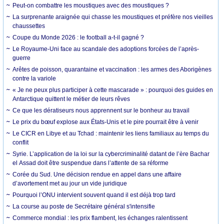
Peut-on combattre les moustiques avec des moustiques ?
La surprenante araignée qui chasse les moustiques et préfère nos vieilles
chaussettes
Coupe du Monde 2026 : le football a-t-il gagné ?
Le Royaume-Uni face au scandale des adoptions forcées de l’après-
guerre
Arêtes de poisson, quarantaine et vaccination : les armes des Aborigènes
contre la variole
« Je ne peux plus participer à cette mascarade » : pourquoi des guides en
Antarctique quittent le métier de leurs rêves
Ce que les dératiseurs nous apprennent sur le bonheur au travail
Le prix du bœuf explose aux États-Unis et le pire pourrait être à venir
Le CICR en Libye et au Tchad : maintenir les liens familiaux au temps du
conflit
Syrie. L’application de la loi sur la cybercriminalité datant de l’ère Bachar
el Assad doit être suspendue dans l’attente de sa réforme
Corée du Sud. Une décision rendue en appel dans une affaire
d’avortement met au jour un vide juridique
Pourquoi l’ONU intervient souvent quand il est déjà trop tard
La course au poste de Secrétaire général s'intensifie
Commerce mondial : les prix flambent, les échanges ralentissent