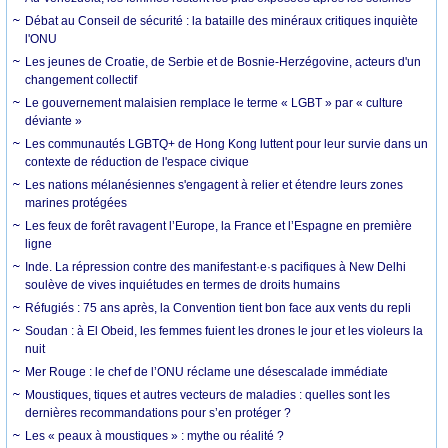
Débat au Conseil de sécurité : la bataille des minéraux critiques inquiète
l'ONU
Les jeunes de Croatie, de Serbie et de Bosnie-Herzégovine, acteurs d'un
changement collectif
Le gouvernement malaisien remplace le terme « LGBT » par « culture
déviante »
Les communautés LGBTQ+ de Hong Kong luttent pour leur survie dans un
contexte de réduction de l'espace civique
Les nations mélanésiennes s'engagent à relier et étendre leurs zones
marines protégées
Les feux de forêt ravagent l’Europe, la France et l’Espagne en première
ligne
Inde. La répression contre des manifestant·e·s pacifiques à New Delhi
soulève de vives inquiétudes en termes de droits humains
Réfugiés : 75 ans après, la Convention tient bon face aux vents du repli
Soudan : à El Obeid, les femmes fuient les drones le jour et les violeurs la
nuit
Mer Rouge : le chef de l’ONU réclame une désescalade immédiate
Moustiques, tiques et autres vecteurs de maladies : quelles sont les
dernières recommandations pour s’en protéger ?
Les « peaux à moustiques » : mythe ou réalité ?