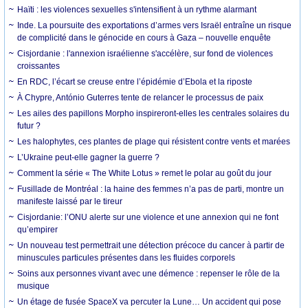
Haïti : les violences sexuelles s'intensifient à un rythme alarmant
Inde. La poursuite des exportations d’armes vers Israël entraîne un risque
de complicité dans le génocide en cours à Gaza – nouvelle enquête
Cisjordanie : l'annexion israélienne s'accélère, sur fond de violences
croissantes
En RDC, l’écart se creuse entre l’épidémie d’Ebola et la riposte
À Chypre, António Guterres tente de relancer le processus de paix
Les ailes des papillons Morpho inspireront-elles les centrales solaires du
futur ?
Les halophytes, ces plantes de plage qui résistent contre vents et marées
L’Ukraine peut-elle gagner la guerre ?
Comment la série « The White Lotus » remet le polar au goût du jour
Fusillade de Montréal : la haine des femmes n’a pas de parti, montre un
manifeste laissé par le tireur
Cisjordanie: l’ONU alerte sur une violence et une annexion qui ne font
qu’empirer
Un nouveau test permettrait une détection précoce du cancer à partir de
minuscules particules présentes dans les fluides corporels
Soins aux personnes vivant avec une démence : repenser le rôle de la
musique
Un étage de fusée SpaceX va percuter la Lune… Un accident qui pose