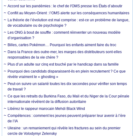
Accord sur les pandémies : le chef de l'OMS presse les États d’aboutir
Conflit au Moyen-Orient : l’OMS alerte sur les conséquences humanitaires
La théorie de l’évolution est mal comprise : est-ce un problème de langue,
de vocabulaire ou de psychologie ?
Les ONG à bout de souffle : comment réinventer un nouveau modèle
d’organisation ?
Billes, cartes Pokémon… Pourquoi les enfants aiment faire du troc
Dans la France des outre-mer, les marges des distributeurs sont-elles
responsables de la vie chère ?
Plus d’un adulte sur cinq est touché par le handicap dans sa famille
Pourquoi des candidats disparaissent-ils en plein recrutement ? Ce que
révèle vraiment le « ghosting »
Peut-on suivre un salarié toutes les dix secondes pour vérifier son temps
de travail ?
Ce que les retraits du Burkina Faso, du Mali et du Niger de la Cour pénale
internationale révèlent de la diffusion autoritaire
Libérez le rappeur marocain Mehdi Black Wind
Compétences : comment les jeunes peuvent préparer leur avenir à l’ère
de l’IA
Ukraine : un remaniement qui révèle les fractures au sein du premier
cercle de Volodymyr Zelensky