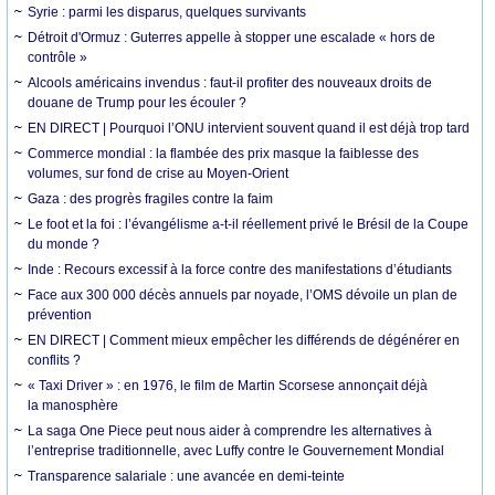
Syrie : parmi les disparus, quelques survivants
Détroit d'Ormuz : Guterres appelle à stopper une escalade « hors de
contrôle »
Alcools américains invendus : faut-il profiter des nouveaux droits de
douane de Trump pour les écouler ?
EN DIRECT | Pourquoi l’ONU intervient souvent quand il est déjà trop tard
Commerce mondial : la flambée des prix masque la faiblesse des
volumes, sur fond de crise au Moyen-Orient
Gaza : des progrès fragiles contre la faim
Le foot et la foi : l’évangélisme a-t-il réellement privé le Brésil de la Coupe
du monde ?
Inde : Recours excessif à la force contre des manifestations d’étudiants
Face aux 300 000 décès annuels par noyade, l’OMS dévoile un plan de
prévention
EN DIRECT | Comment mieux empêcher les différends de dégénérer en
conflits ?
« Taxi Driver » : en 1976, le film de Martin Scorsese annonçait déjà
la manosphère
La saga One Piece peut nous aider à comprendre les alternatives à
l’entreprise traditionnelle, avec Luffy contre le Gouvernement Mondial
Transparence salariale : une avancée en demi-teinte