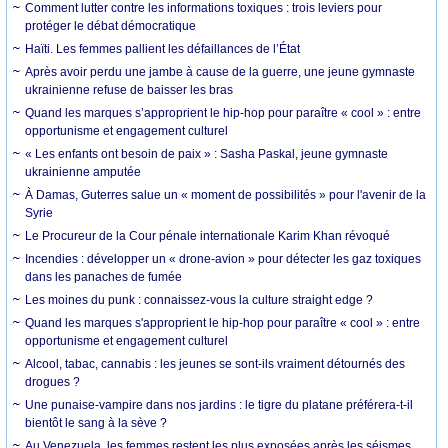
Comment lutter contre les informations toxiques : trois leviers pour
protéger le débat démocratique
Haïti. Les femmes pallient les défaillances de l’État
Après avoir perdu une jambe à cause de la guerre, une jeune gymnaste
ukrainienne refuse de baisser les bras
Quand les marques s’approprient le hip-hop pour paraître « cool » : entre
opportunisme et engagement culturel
« Les enfants ont besoin de paix » : Sasha Paskal, jeune gymnaste
ukrainienne amputée
À Damas, Guterres salue un « moment de possibilités » pour l'avenir de la
Syrie
Le Procureur de la Cour pénale internationale Karim Khan révoqué
Incendies : développer un « drone-avion » pour détecter les gaz toxiques
dans les panaches de fumée
Les moines du punk : connaissez-vous la culture straight edge ?
Quand les marques s'approprient le hip-hop pour paraître « cool » : entre
opportunisme et engagement culturel
Alcool, tabac, cannabis : les jeunes se sont-ils vraiment détournés des
drogues ?
Une punaise-vampire dans nos jardins : le tigre du platane préférera-t-il
bientôt le sang à la sève ?
Au Venezuela, les femmes restent les plus exposées après les séismes