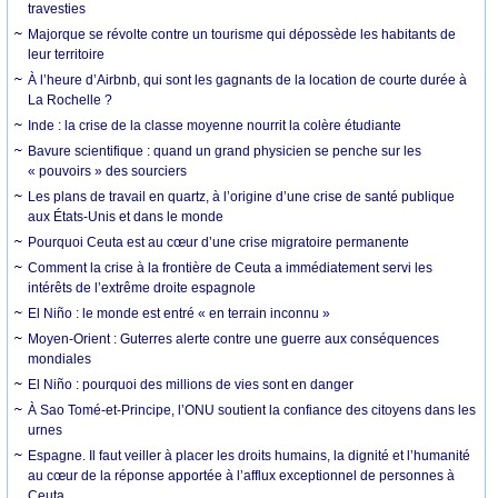
travesties
Majorque se révolte contre un tourisme qui dépossède les habitants de
leur territoire
À l’heure d’Airbnb, qui sont les gagnants de la location de courte durée à
La Rochelle ?
Inde : la crise de la classe moyenne nourrit la colère étudiante
Bavure scientifique : quand un grand physicien se penche sur les
« pouvoirs » des sourciers
Les plans de travail en quartz, à l’origine d’une crise de santé publique
aux États-Unis et dans le monde
Pourquoi Ceuta est au cœur d’une crise migratoire permanente
Comment la crise à la frontière de Ceuta a immédiatement servi les
intérêts de l’extrême droite espagnole
El Niño : le monde est entré « en terrain inconnu »
Moyen-Orient : Guterres alerte contre une guerre aux conséquences
mondiales
El Niño : pourquoi des millions de vies sont en danger
À Sao Tomé-et-Principe, l’ONU soutient la confiance des citoyens dans les
urnes
Espagne. Il faut veiller à placer les droits humains, la dignité et l’humanité
au cœur de la réponse apportée à l’afflux exceptionnel de personnes à
Ceuta