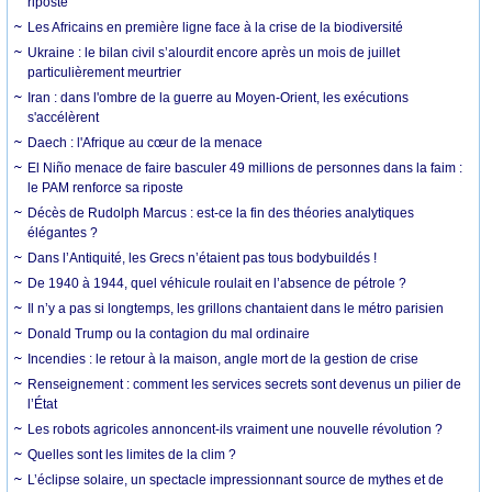
riposte
Les Africains en première ligne face à la crise de la biodiversité
Ukraine : le bilan civil s’alourdit encore après un mois de juillet
particulièrement meurtrier
Iran : dans l'ombre de la guerre au Moyen-Orient, les exécutions
s'accélèrent
Daech : l'Afrique au cœur de la menace
El Niño menace de faire basculer 49 millions de personnes dans la faim :
le PAM renforce sa riposte
Décès de Rudolph Marcus : est-ce la fin des théories analytiques
élégantes ?
Dans l’Antiquité, les Grecs n’étaient pas tous bodybuildés !
De 1940 à 1944, quel véhicule roulait en l’absence de pétrole ?
Il n’y a pas si longtemps, les grillons chantaient dans le métro parisien
Donald Trump ou la contagion du mal ordinaire
Incendies : le retour à la maison, angle mort de la gestion de crise
Renseignement : comment les services secrets sont devenus un pilier de
l’État
Les robots agricoles annoncent-ils vraiment une nouvelle révolution ?
Quelles sont les limites de la clim ?
L’éclipse solaire, un spectacle impressionnant source de mythes et de