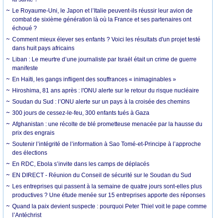
Le Royaume-Uni, le Japon et l’Italie peuvent-ils réussir leur avion de
combat de sixième génération là où la France et ses partenaires ont
échoué ?
Comment mieux élever ses enfants ? Voici les résultats d'un projet testé
dans huit pays africains
Liban : Le meurtre d’une journaliste par Israël était un crime de guerre
manifeste
En Haïti, les gangs infligent des souffrances « inimaginables »
Hiroshima, 81 ans après : l'ONU alerte sur le retour du risque nucléaire
Soudan du Sud : l’ONU alerte sur un pays à la croisée des chemins
300 jours de cessez-le-feu, 300 enfants tués à Gaza
Afghanistan : une récolte de blé prometteuse menacée par la hausse du
prix des engrais
Soutenir l’intégrité de l’information à Sao Tomé-et-Principe à l’approche
des élections
En RDC, Ebola s’invite dans les camps de déplacés
EN DIRECT - Réunion du Conseil de sécurité sur le Soudan du Sud
Les entreprises qui passent à la semaine de quatre jours sont-elles plus
productives ? Une étude menée sur 15 entreprises apporte des réponses
Quand la paix devient suspecte : pourquoi Peter Thiel voit le pape comme
l’Antéchrist