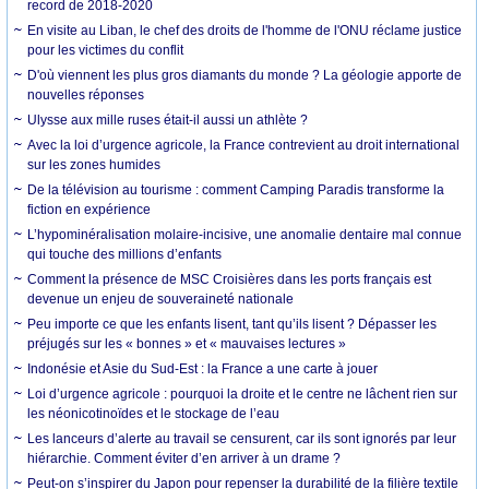
record de 2018-2020
En visite au Liban, le chef des droits de l'homme de l'ONU réclame justice
pour les victimes du conflit
D'où viennent les plus gros diamants du monde ? La géologie apporte de
nouvelles réponses
Ulysse aux mille ruses était-il aussi un athlète ?
Avec la loi d’urgence agricole, la France contrevient au droit international
sur les zones humides
De la télévision au tourisme : comment Camping Paradis transforme la
fiction en expérience
L’hypominéralisation molaire-incisive, une anomalie dentaire mal connue
qui touche des millions d’enfants
Comment la présence de MSC Croisières dans les ports français est
devenue un enjeu de souveraineté nationale
Peu importe ce que les enfants lisent, tant qu’ils lisent ? Dépasser les
préjugés sur les « bonnes » et « mauvaises lectures »
Indonésie et Asie du Sud-Est : la France a une carte à jouer
Loi d’urgence agricole : pourquoi la droite et le centre ne lâchent rien sur
les néonicotinoïdes et le stockage de l’eau
Les lanceurs d’alerte au travail se censurent, car ils sont ignorés par leur
hiérarchie. Comment éviter d’en arriver à un drame ?
Peut-on s’inspirer du Japon pour repenser la durabilité de la filière textile