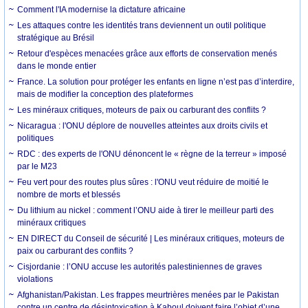
Comment l'IA modernise la dictature africaine
Les attaques contre les identités trans deviennent un outil politique
stratégique au Brésil
Retour d'espèces menacées grâce aux efforts de conservation menés
dans le monde entier
France. La solution pour protéger les enfants en ligne n’est pas d’interdire,
mais de modifier la conception des plateformes
Les minéraux critiques, moteurs de paix ou carburant des conflits ?
Nicaragua : l'ONU déplore de nouvelles atteintes aux droits civils et
politiques
RDC : des experts de l'ONU dénoncent le « règne de la terreur » imposé
par le M23
Feu vert pour des routes plus sûres : l'ONU veut réduire de moitié le
nombre de morts et blessés
Du lithium au nickel : comment l’ONU aide à tirer le meilleur parti des
minéraux critiques
EN DIRECT du Conseil de sécurité | Les minéraux critiques, moteurs de
paix ou carburant des conflits ?
Cisjordanie : l’ONU accuse les autorités palestiniennes de graves
violations
Afghanistan/Pakistan. Les frappes meurtrières menées par le Pakistan
contre un centre de désintoxication à Kaboul doivent faire l’objet d’une