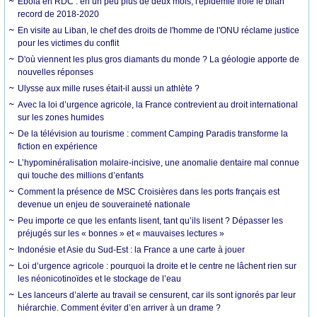
Ebola en RDC : en un peu plus de deux mois, l'épidémie frôle le bilan
record de 2018-2020
En visite au Liban, le chef des droits de l'homme de l'ONU réclame justice
pour les victimes du conflit
D'où viennent les plus gros diamants du monde ? La géologie apporte de
nouvelles réponses
Ulysse aux mille ruses était-il aussi un athlète ?
Avec la loi d’urgence agricole, la France contrevient au droit international
sur les zones humides
De la télévision au tourisme : comment Camping Paradis transforme la
fiction en expérience
L’hypominéralisation molaire-incisive, une anomalie dentaire mal connue
qui touche des millions d’enfants
Comment la présence de MSC Croisières dans les ports français est
devenue un enjeu de souveraineté nationale
Peu importe ce que les enfants lisent, tant qu’ils lisent ? Dépasser les
préjugés sur les « bonnes » et « mauvaises lectures »
Indonésie et Asie du Sud-Est : la France a une carte à jouer
Loi d’urgence agricole : pourquoi la droite et le centre ne lâchent rien sur
les néonicotinoïdes et le stockage de l’eau
Les lanceurs d’alerte au travail se censurent, car ils sont ignorés par leur
hiérarchie. Comment éviter d’en arriver à un drame ?