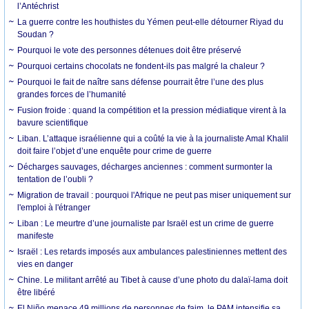
l’Antéchrist
La guerre contre les houthistes du Yémen peut-elle détourner Riyad du
Soudan ?
Pourquoi le vote des personnes détenues doit être préservé
Pourquoi certains chocolats ne fondent-ils pas malgré la chaleur ?
Pourquoi le fait de naître sans défense pourrait être l’une des plus
grandes forces de l’humanité
Fusion froide : quand la compétition et la pression médiatique virent à la
bavure scientifique
Liban. L’attaque israélienne qui a coûté la vie à la journaliste Amal Khalil
doit faire l’objet d’une enquête pour crime de guerre
Décharges sauvages, décharges anciennes : comment surmonter la
tentation de l’oubli ?
Migration de travail : pourquoi l'Afrique ne peut pas miser uniquement sur
l'emploi à l'étranger
Liban : Le meurtre d’une journaliste par Israël est un crime de guerre
manifeste
Israël : Les retards imposés aux ambulances palestiniennes mettent des
vies en danger
Chine. Le militant arrêté au Tibet à cause d’une photo du dalaï-lama doit
être libéré
El Niño menace 49 millions de personnes de faim, le PAM intensifie sa