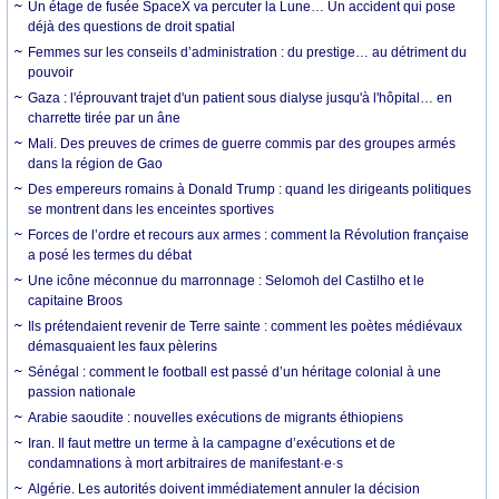
Un étage de fusée SpaceX va percuter la Lune… Un accident qui pose
déjà des questions de droit spatial
Femmes sur les conseils d’administration : du prestige… au détriment du
pouvoir
Gaza : l'éprouvant trajet d'un patient sous dialyse jusqu'à l'hôpital… en
charrette tirée par un âne
Mali. Des preuves de crimes de guerre commis par des groupes armés
dans la région de Gao
Des empereurs romains à Donald Trump : quand les dirigeants politiques
se montrent dans les enceintes sportives
Forces de l’ordre et recours aux armes : comment la Révolution française
a posé les termes du débat
Une icône méconnue du marronnage : Selomoh del Castilho et le
capitaine Broos
Ils prétendaient revenir de Terre sainte : comment les poètes médiévaux
démasquaient les faux pèlerins
Sénégal : comment le football est passé d’un héritage colonial à une
passion nationale
Arabie saoudite : nouvelles exécutions de migrants éthiopiens
Iran. Il faut mettre un terme à la campagne d’exécutions et de
condamnations à mort arbitraires de manifestant·e·s
Algérie. Les autorités doivent immédiatement annuler la décision