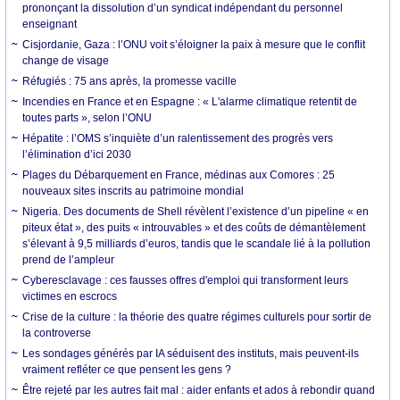
prononçant la dissolution d’un syndicat indépendant du personnel
enseignant
Cisjordanie, Gaza : l’ONU voit s’éloigner la paix à mesure que le conflit
change de visage
Réfugiés : 75 ans après, la promesse vacille
Incendies en France et en Espagne : « L'alarme climatique retentit de
toutes parts », selon l’ONU
Hépatite : l’OMS s’inquiète d’un ralentissement des progrès vers
l’élimination d’ici 2030
Plages du Débarquement en France, médinas aux Comores : 25
nouveaux sites inscrits au patrimoine mondial
Nigeria. Des documents de Shell révèlent l’existence d’un pipeline « en
piteux état », des puits « introuvables » et des coûts de démantèlement
s’élevant à 9,5 milliards d’euros, tandis que le scandale lié à la pollution
prend de l’ampleur
Cyberesclavage : ces fausses offres d'emploi qui transforment leurs
victimes en escrocs
Crise de la culture : la théorie des quatre régimes culturels pour sortir de
la controverse
Les sondages générés par IA séduisent des instituts, mais peuvent-ils
vraiment refléter ce que pensent les gens ?
Être rejeté par les autres fait mal : aider enfants et ados à rebondir quand