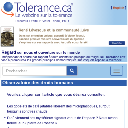
[
]
English
Directeur / Éditeur: Victor Teboul, Ph.D.
Regard
sur nous et ouverture sur le monde
Indépendant et neutre par rapport à toute orientation politique ou religieuse, Tolerance.ca
®
vise à promouvoir les grands principes démocratiques sur lesquels repose la tolérance.
Toggl
naviga
Observatoire des droits humains
Veuillez cliquer sur l'article que vous désirez consulter.
Les gobelets de café jetables libèrent des microplastiques, surtout
lorsqu’ils sont très chauds
D’où viennent ces mystérieux signaux venus de l’espace ? Nous avons
trouvé leur « pierre de Rosette »