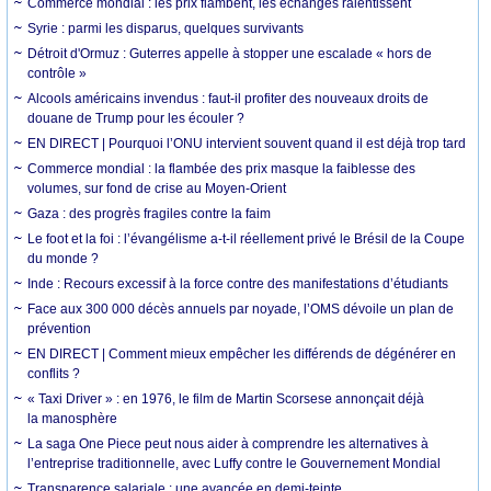
Commerce mondial : les prix flambent, les échanges ralentissent
Syrie : parmi les disparus, quelques survivants
Détroit d'Ormuz : Guterres appelle à stopper une escalade « hors de
contrôle »
Alcools américains invendus : faut-il profiter des nouveaux droits de
douane de Trump pour les écouler ?
EN DIRECT | Pourquoi l’ONU intervient souvent quand il est déjà trop tard
Commerce mondial : la flambée des prix masque la faiblesse des
volumes, sur fond de crise au Moyen-Orient
Gaza : des progrès fragiles contre la faim
Le foot et la foi : l’évangélisme a-t-il réellement privé le Brésil de la Coupe
du monde ?
Inde : Recours excessif à la force contre des manifestations d’étudiants
Face aux 300 000 décès annuels par noyade, l’OMS dévoile un plan de
prévention
EN DIRECT | Comment mieux empêcher les différends de dégénérer en
conflits ?
« Taxi Driver » : en 1976, le film de Martin Scorsese annonçait déjà
la manosphère
La saga One Piece peut nous aider à comprendre les alternatives à
l’entreprise traditionnelle, avec Luffy contre le Gouvernement Mondial
Transparence salariale : une avancée en demi-teinte