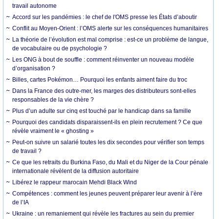
travail autonome
Accord sur les pandémies : le chef de l'OMS presse les États d’aboutir
Conflit au Moyen-Orient : l’OMS alerte sur les conséquences humanitaires
La théorie de l’évolution est mal comprise : est-ce un problème de langue,
de vocabulaire ou de psychologie ?
Les ONG à bout de souffle : comment réinventer un nouveau modèle
d’organisation ?
Billes, cartes Pokémon… Pourquoi les enfants aiment faire du troc
Dans la France des outre-mer, les marges des distributeurs sont-elles
responsables de la vie chère ?
Plus d’un adulte sur cinq est touché par le handicap dans sa famille
Pourquoi des candidats disparaissent-ils en plein recrutement ? Ce que
révèle vraiment le « ghosting »
Peut-on suivre un salarié toutes les dix secondes pour vérifier son temps
de travail ?
Ce que les retraits du Burkina Faso, du Mali et du Niger de la Cour pénale
internationale révèlent de la diffusion autoritaire
Libérez le rappeur marocain Mehdi Black Wind
Compétences : comment les jeunes peuvent préparer leur avenir à l’ère
de l’IA
Ukraine : un remaniement qui révèle les fractures au sein du premier