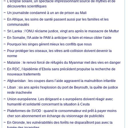
L’éclipse solaire, un spectacle impressionnant source de mythes et de
découvertes scientifiques
Un journaliste condamné à un an de prison au Mali
En Afrique, les soins de santé passent aussi par les familles et les
communautés
Sri Lanka : l’ONU réclame justice, vingt ans après le massacre de Muttur
En Somalie, l'IA aide le PAM à anticiper la faim et mieux cibler l'aide
Pourquoi les singes gèrent mieux les conflits que nous
Pour protéger les oiseaux, les vitres anti-collision doivent devenir la
norme
Malaisie : le renvoi forcé de réfugiés du Myanmar met des vies en danger
En RDC, l’épidémie d’Ebola sans précédent propulse la recherche de
nouveaux traitements
Afghanistan : les coupes dans l’aide aggravent la malnutrition infantile
Liban : six ans après l'explosion du port de Beyrouth, la quête de justice
reste inachevée
Union européenne. Les dirigeant·e·s européens doivent réagir avec
humanité et solidarité concernant la situation à Ceuta
Plateformes de SVOD : quand le consommateur est prêt à payer moins
cher son abonnement en échange du visionnage de publicités
En Gironde, les vulnérabilités des forêts ne disparaîtront pas avec la
fumée des incendies