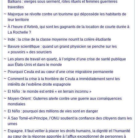
Balkans : vierges sous serment, rôles rituels et femmes guerrières
travesties
Majorque se révolte contre un tourisme qui dépossède les habitants de
leur territoire
À l’heure d’Airbnb, qui sont les gagnants de la location de courte durée à
La Rochelle ?
Inde : la crise de la classe moyenne nourrit la colère étudiante
Bavure scientifique : quand un grand physicien se penche sur les
« pouvoirs » des sourciers
Les plans de travail en quartz, à l’origine d’une crise de santé publique
aux États-Unis et dans le monde
Pourquoi Ceuta est au cœur d’une crise migratoire permanente
Comment la crise à la frontière de Ceuta a immédiatement servi les
intérêts de l’extrême droite espagnole
El Niño : le monde est entré « en terrain inconnu »
Moyen-Orient : Guterres alerte contre une guerre aux conséquences
mondiales
El Niño : pourquoi des millions de vies sont en danger
À Sao Tomé-et-Principe, l’ONU soutient la confiance des citoyens dans les
urnes
Espagne. Il faut veiller à placer les droits humains, la dignité et l’humanité
au cœur de la réponse apportée à l’afflux exceptionnel de personnes à