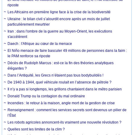
riposte
Les Africains en première ligne face à la crise de la biodiversité
Ukraine : le bilan civil s’alourdit encore après un mois de juillet
particulièrement meurtrier
Iran : dans l'ombre de la guerre au Moyen-Orient, les exécutions
s'accélèrent
Daech : l'Afrique au cœur de la menace
El Niño menace de faire basculer 49 millions de personnes dans la faim :
le PAM renforce sa riposte
Décès de Rudolph Marcus : est-ce la fin des théories analytiques
élégantes ?
Dans l’Antiquité, les Grecs n’étaient pas tous bodybuildés !
De 1940 à 1944, quel véhicule roulait en l’absence de pétrole ?
Il n’y a pas si longtemps, les grillons chantaient dans le métro parisien
Donald Trump ou la contagion du mal ordinaire
Incendies : le retour à la maison, angle mort de la gestion de crise
Renseignement : comment les services secrets sont devenus un pilier de
l’État
Les robots agricoles annoncent-ils vraiment une nouvelle révolution ?
Quelles sont les limites de la clim ?