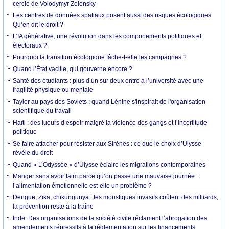
cercle de Volodymyr Zelensky
Les centres de données spatiaux posent aussi des risques écologiques.
Qu’en dit le droit ?
L’IA générative, une révolution dans les comportements politiques et
électoraux ?
Pourquoi la transition écologique fâche-t-elle les campagnes ?
Quand l’État vacille, qui gouverne encore ?
Santé des étudiants : plus d’un sur deux entre à l’université avec une
fragilité physique ou mentale
Taylor au pays des Soviets : quand Lénine s'inspirait de l'organisation
scientifique du travail
Haïti : des lueurs d’espoir malgré la violence des gangs et l’incertitude
politique
Se faire attacher pour résister aux Sirènes : ce que le choix d’Ulysse
révèle du droit
Quand « L’Odyssée » d’Ulysse éclaire les migrations contemporaines
Manger sans avoir faim parce qu’on passe une mauvaise journée :
l’alimentation émotionnelle est-elle un problème ?
Dengue, Zika, chikungunya : les moustiques invasifs coûtent des milliards,
la prévention reste à la traîne
Inde. Des organisations de la société civile réclament l’abrogation des
amendements répressifs à la réglementation sur les financements