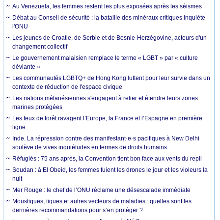
Au Venezuela, les femmes restent les plus exposées après les séismes
Débat au Conseil de sécurité : la bataille des minéraux critiques inquiète
l'ONU
Les jeunes de Croatie, de Serbie et de Bosnie-Herzégovine, acteurs d'un
changement collectif
Le gouvernement malaisien remplace le terme « LGBT » par « culture
déviante »
Les communautés LGBTQ+ de Hong Kong luttent pour leur survie dans un
contexte de réduction de l'espace civique
Les nations mélanésiennes s'engagent à relier et étendre leurs zones
marines protégées
Les feux de forêt ravagent l’Europe, la France et l’Espagne en première
ligne
Inde. La répression contre des manifestant·e·s pacifiques à New Delhi
soulève de vives inquiétudes en termes de droits humains
Réfugiés : 75 ans après, la Convention tient bon face aux vents du repli
Soudan : à El Obeid, les femmes fuient les drones le jour et les violeurs la
nuit
Mer Rouge : le chef de l’ONU réclame une désescalade immédiate
Moustiques, tiques et autres vecteurs de maladies : quelles sont les
dernières recommandations pour s’en protéger ?