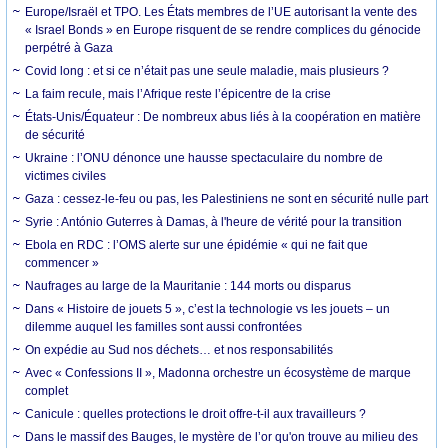
Europe/Israël et TPO. Les États membres de l’UE autorisant la vente des
« Israel Bonds » en Europe risquent de se rendre complices du génocide
perpétré à Gaza
Covid long : et si ce n’était pas une seule maladie, mais plusieurs ?
La faim recule, mais l’Afrique reste l’épicentre de la crise
États-Unis/Équateur : De nombreux abus liés à la coopération en matière
de sécurité
Ukraine : l’ONU dénonce une hausse spectaculaire du nombre de
victimes civiles
Gaza : cessez-le-feu ou pas, les Palestiniens ne sont en sécurité nulle part
Syrie : António Guterres à Damas, à l'heure de vérité pour la transition
Ebola en RDC : l’OMS alerte sur une épidémie « qui ne fait que
commencer »
Naufrages au large de la Mauritanie : 144 morts ou disparus
Dans « Histoire de jouets 5 », c’est la technologie vs les jouets – un
dilemme auquel les familles sont aussi confrontées
On expédie au Sud nos déchets… et nos responsabilités
Avec « Confessions II », Madonna orchestre un écosystème de marque
complet
Canicule : quelles protections le droit offre-t-il aux travailleurs ?
Dans le massif des Bauges, le mystère de l’or qu'on trouve au milieu des