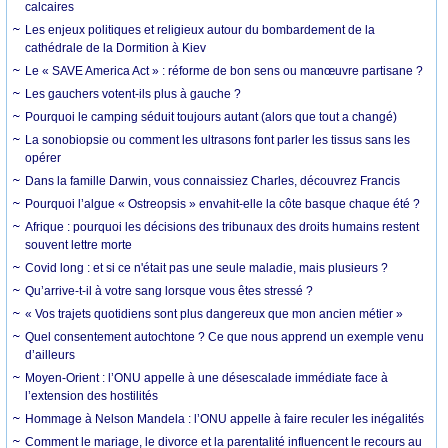
calcaires
Les enjeux politiques et religieux autour du bombardement de la
cathédrale de la Dormition à Kiev
Le « SAVE America Act » : réforme de bon sens ou manœuvre partisane ?
Les gauchers votent-ils plus à gauche ?
Pourquoi le camping séduit toujours autant (alors que tout a changé)
La sonobiopsie ou comment les ultrasons font parler les tissus sans les
opérer
Dans la famille Darwin, vous connaissiez Charles, découvrez Francis
Pourquoi l’algue « Ostreopsis » envahit-elle la côte basque chaque été ?
Afrique : pourquoi les décisions des tribunaux des droits humains restent
souvent lettre morte
Covid long : et si ce n'était pas une seule maladie, mais plusieurs ?
Qu’arrive-t-il à votre sang lorsque vous êtes stressé ?
« Vos trajets quotidiens sont plus dangereux que mon ancien métier »
Quel consentement autochtone ? Ce que nous apprend un exemple venu
d’ailleurs
Moyen-Orient : l’ONU appelle à une désescalade immédiate face à
l’extension des hostilités
Hommage à Nelson Mandela : l’ONU appelle à faire reculer les inégalités
Comment le mariage, le divorce et la parentalité influencent le recours au