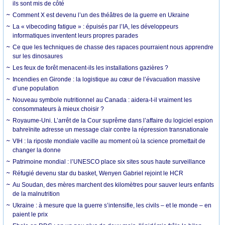
ils sont mis de côté
Comment X est devenu l’un des théâtres de la guerre en Ukraine
La « vibecoding fatigue » : épuisés par l’IA, les développeurs
informatiques inventent leurs propres parades
Ce que les techniques de chasse des rapaces pourraient nous apprendre
sur les dinosaures
Les feux de forêt menacent-ils les installations gazières ?
Incendies en Gironde : la logistique au cœur de l’évacuation massive
d’une population
Nouveau symbole nutritionnel au Canada : aidera-t-il vraiment les
consommateurs à mieux choisir ?
Royaume-Uni. L’arrêt de la Cour suprême dans l’affaire du logiciel espion
bahreïnite adresse un message clair contre la répression transnationale
VIH : la riposte mondiale vacille au moment où la science promettait de
changer la donne
Patrimoine mondial : l’UNESCO place six sites sous haute surveillance
Réfugié devenu star du basket, Wenyen Gabriel rejoint le HCR
Au Soudan, des mères marchent des kilomètres pour sauver leurs enfants
de la malnutrition
Ukraine : à mesure que la guerre s’intensifie, les civils – et le monde – en
paient le prix