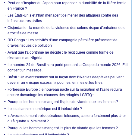
Peut-on s’inspirer du Japon pour repenser la durabilité de la filière textile
en France ?
Les États-Unis et l’Iran menacent de mener des attaques contre des
infrastructures civiles
Cisjordanie : la montée de la violence des colons risque d'entraîner des
atrocités de masse
RD Congo : Les activités d’une compagnie pétrolière présentent de
graves risques de pollution
Avant que l'algorithme ne décide : le récit queer comme forme de
résistance au Nigéria
Le numéro 24 du Brésil sera porté pendant la Coupe du monde 2026. Et il
contient un message.
Brésil : Un avertissement sur la façon dont l'IA et les deepfakes peuvent
devenir un « risque excessif » pour les femmes et les filles
Forteresse Europe : le nouveau pacte sur la migration et l'asile réduira
encore davantage les chances des réfugiés LGBTQ+
Pourquoi les hommes mangent-ils plus de viande que les femmes ?
Le totalitarisme numérique est-il inéluctable ?
« Avec seulement trois opérateurs télécoms, ce sera forcément plus cher
qu’à quatre ». Vraiment ?
Pourquoi les hommes mangent ils plus de viande que les femmes ?