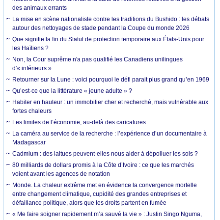
des animaux errants
La mise en scène nationaliste contre les traditions du Bushido : les débats
autour des nettoyages de stade pendant la Coupe du monde 2026
Que signifie la fin du Statut de protection temporaire aux États-Unis pour
les Haïtiens ?
Non, la Cour suprême n'a pas qualifié les Canadiens unilingues
d'« inférieurs »
Retourner sur la Lune : voici pourquoi le défi parait plus grand qu’en 1969
Qu’est-ce que la littérature « jeune adulte » ?
Habiter en hauteur : un immobilier cher et recherché, mais vulnérable aux
fortes chaleurs
Les limites de l’économie, au-delà des caricatures
La caméra au service de la recherche : l’expérience d’un documentaire à
Madagascar
Cadmium : des laitues peuvent-elles nous aider à dépolluer les sols ?
80 milliards de dollars promis à la Côte d’Ivoire : ce que les marchés
voient avant les agences de notation
Monde. La chaleur extrême met en évidence la convergence mortelle
entre changement climatique, cupidité des grandes entreprises et
défaillance politique, alors que les droits partent en fumée
« Me faire soigner rapidement m’a sauvé la vie » : Justin Singo Nguma,