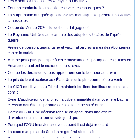
Les « peaux à moustiques » : mythe ou réalité ?
Peut-on combattre les moustiques avec des moustiques ?
La surprenante araignée qui chasse les moustiques et préfère nos vieilles
chaussettes
Coupe du Monde 2026 : le football a-t-il gagné ?
Le Royaume-Uni face au scandale des adoptions forcées de l’après-
guerre
Arêtes de poisson, quarantaine et vaccination : les armes des Aborigènes
contre la variole
« Je ne peux plus participer à cette mascarade » : pourquoi des guides en
Antarctique quittent le métier de leurs rêves
Ce que les dératiseurs nous apprennent sur le bonheur au travail
Le prix du bœuf explose aux États-Unis et le pire pourrait être à venir
Le CICR en Libye et au Tchad : maintenir les liens familiaux au temps du
conflit
Syrie. L’application de la loi sur la cybercriminalité datant de l’ère Bachar
el Assad doit être suspendue dans l’attente de sa réforme
Corée du Sud. Une décision rendue en appel dans une affaire
d’avortement met au jour un vide juridique
Pourquoi l’ONU intervient souvent quand il est déjà trop tard
La course au poste de Secrétaire général s'intensifie