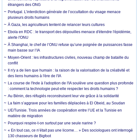
étrangers des ONG
Portugal. L’interdiction générale de l’occultation du visage menace
plusieurs droits humains
À Gaza, les agriculteurs tentent de relancer leurs cultures
Ebola en RDC : le transport des dépouilles menace d'étendre l'épidémie,
alerte l'ONU
À Shanghai, le chef de l’ONU refuse qu’une poignée de puissances fasse
main basse sur l’IA
Moyen-Orient : les infrastructures civiles, nouveau champ de bataille du
conflit
Il n'y a de lien que humain : la raison de la valorisation de la créativité et
des liens humains à l'ère de l'IA
La course de l'Inde à l'adoption de l'IA soulève une question plus profonde
: comment la technologie peut-elle respecter les droits humains ?
Au Bénin, des réfugiés reconstruisent leur vie grâce à la solidarité
La faim s’aggrave pour les familles déplacées à El Obeid, au Soudan
UE/Tunisie. Trois années de coopération entre l’UE et la Tunisie en
matière de migration
Pourquoi respire-t-on surtout par une seule narine ?
« En tout cas, ce n’était pas une licorne… » Des sociologues ont interrogé
130 chasseurs de Bigfoot