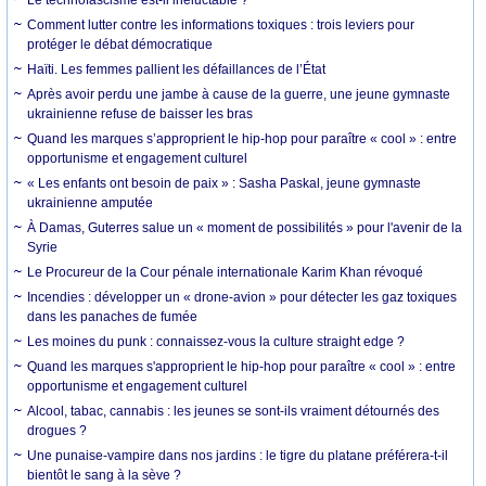
Le technofascisme est-il inéluctable ?
Comment lutter contre les informations toxiques : trois leviers pour
protéger le débat démocratique
Haïti. Les femmes pallient les défaillances de l’État
Après avoir perdu une jambe à cause de la guerre, une jeune gymnaste
ukrainienne refuse de baisser les bras
Quand les marques s’approprient le hip-hop pour paraître « cool » : entre
opportunisme et engagement culturel
« Les enfants ont besoin de paix » : Sasha Paskal, jeune gymnaste
ukrainienne amputée
À Damas, Guterres salue un « moment de possibilités » pour l'avenir de la
Syrie
Le Procureur de la Cour pénale internationale Karim Khan révoqué
Incendies : développer un « drone-avion » pour détecter les gaz toxiques
dans les panaches de fumée
Les moines du punk : connaissez-vous la culture straight edge ?
Quand les marques s'approprient le hip-hop pour paraître « cool » : entre
opportunisme et engagement culturel
Alcool, tabac, cannabis : les jeunes se sont-ils vraiment détournés des
drogues ?
Une punaise-vampire dans nos jardins : le tigre du platane préférera-t-il
bientôt le sang à la sève ?