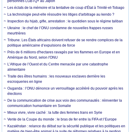
personnes LGBTQ+ au Japon
Les éclats de la mémoire et la tentative de coup d'État à Trinité-et-Tobago
La technologie peut-elle résoudre les litiges d'arbitrage au kendo ?
Inspection du hijab, gifle, arrestation : le quotidien sous le régime taliban
Ukraine : le chef de l’ONU condamne de nouvelles frappes russes
meurtrières
Tribune. Les États africains doivent refuser de se rendre complices de la
politique américaine d’expulsions de force
Près de 6 millions d'hectares ravagés par les flammes en Europe et en
Amérique du Nord, selon l'ONU
L’Afrique de l’Ouest et du Centre menacée par une catastrophe
alimentaire
Traite des êtres humains : les nouveaux esclaves derrière les
escroqueries en ligne
Ouganda : l’ONU dénonce un verrouillage accéléré du pouvoir après les
élections
De la communication de crise aux voix des communautés : réinventer la
communication humanitaire en Somalie
Mieux vivre, vivre caché : la lutte des femmes trans en Syrie
Vente de la Coupe du monde : le bras de fer entre la FIFA et l’Europe
Kazakhstan : relance du débat sur la sécurité publique et les politiques en
matière de bien-être animal à la suite de réformes relatives à la gestion