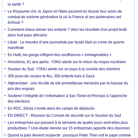
la santé ?
Le Royaume-Uni, le Japon et l’Italie peuvent-ils réussir leur avion de
combat de sixième génération là où la France et ses partenaires ont
échoué ?
Comment mieux élever ses enfants ? Voici les résultats d'un projet testé
dans huit pays africains
Liban : Le meurtre d’une journaliste par Israël était un crime de guerre
manifeste
En Haïti, les gangs infligent des souffrances « inimaginables »
Hiroshima, 81 ans après : l'ONU alerte sur le retour du risque nucléaire
Soudan du Sud : l’ONU alerte sur un pays à la croisée des chemins
300 jours de cessez-le-feu, 300 enfants tués à Gaza
Afghanistan : une récolte de blé prometteuse menacée par la hausse du
prix des engrais
Soutenir l’intégrité de l’information à Sao Tomé-et-Principe à l’approche
des élections
En RDC, Ebola s’invite dans les camps de déplacés
EN DIRECT - Réunion du Conseil de sécurité sur le Soudan du Sud
Les entreprises qui passent à la semaine de quatre jours sont-elles plus
productives ? Une étude menée sur 15 entreprises apporte des réponses
Quand la paix devient suspecte : pourquoi Peter Thiel voit le pape comme