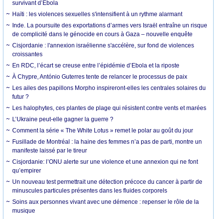
survivant d’Ebola
Haïti : les violences sexuelles s'intensifient à un rythme alarmant
Inde. La poursuite des exportations d’armes vers Israël entraîne un risque
de complicité dans le génocide en cours à Gaza – nouvelle enquête
Cisjordanie : l'annexion israélienne s'accélère, sur fond de violences
croissantes
En RDC, l’écart se creuse entre l’épidémie d’Ebola et la riposte
À Chypre, António Guterres tente de relancer le processus de paix
Les ailes des papillons Morpho inspireront-elles les centrales solaires du
futur ?
Les halophytes, ces plantes de plage qui résistent contre vents et marées
L’Ukraine peut-elle gagner la guerre ?
Comment la série « The White Lotus » remet le polar au goût du jour
Fusillade de Montréal : la haine des femmes n’a pas de parti, montre un
manifeste laissé par le tireur
Cisjordanie: l’ONU alerte sur une violence et une annexion qui ne font
qu’empirer
Un nouveau test permettrait une détection précoce du cancer à partir de
minuscules particules présentes dans les fluides corporels
Soins aux personnes vivant avec une démence : repenser le rôle de la
musique