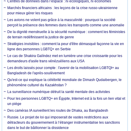
Centres de données dans l’espace : ni écologiques, ni économes
Marchés financiers africains : les leçons de la crise russo-ukrainienne
pour mieux gérer les risques
Les avions ne volent pas grâce à la masculinité : pourquoi la société
perçoit la présence des femmes dans les transports comme une anomalie
De la dignité menstruelle à la sécurité numérique : comment les féministes
de terrain redéfinissent la justice de genre
Stratégies invisibles : comment la peur d'être démasqué façonne la vie en
ligne des personnes LGBTQ+ en Serbie
Le cas de Shakira Galíndez met en lumière une crise croissante pour les
demandeurs d'asile trans vénézuéliens aux USA
Les droits laissés pour compte : l'avenir de la mobilisation LGBTQI+ au
Bangladesh de l'après-soulèvement
Qu'est-ce qui explique la célébrité mondiale de Dimash Qudaibergen, le
phénomène culturel du Kazakhstan ?
La surveillance numérique détruit la santé mentale des activistes
Pour les personnes LGBTQ+ en Égypte, Internet est à la fois un lien vital et
un piège
Des caméras IA surveillent les routes de Dhaka, au Bangladesh
Russie. Le projet de loi qui imposerait de vastes restrictions aux
détracteurs du gouvernement à l’étranger instrumentalise les sanctions
dans le but de bâillonner la dissidence