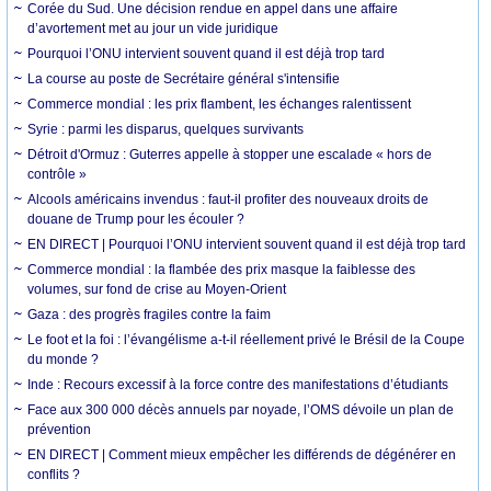
Corée du Sud. Une décision rendue en appel dans une affaire
d’avortement met au jour un vide juridique
Pourquoi l’ONU intervient souvent quand il est déjà trop tard
La course au poste de Secrétaire général s'intensifie
Commerce mondial : les prix flambent, les échanges ralentissent
Syrie : parmi les disparus, quelques survivants
Détroit d'Ormuz : Guterres appelle à stopper une escalade « hors de
contrôle »
Alcools américains invendus : faut-il profiter des nouveaux droits de
douane de Trump pour les écouler ?
EN DIRECT | Pourquoi l’ONU intervient souvent quand il est déjà trop tard
Commerce mondial : la flambée des prix masque la faiblesse des
volumes, sur fond de crise au Moyen-Orient
Gaza : des progrès fragiles contre la faim
Le foot et la foi : l’évangélisme a-t-il réellement privé le Brésil de la Coupe
du monde ?
Inde : Recours excessif à la force contre des manifestations d’étudiants
Face aux 300 000 décès annuels par noyade, l’OMS dévoile un plan de
prévention
EN DIRECT | Comment mieux empêcher les différends de dégénérer en
conflits ?