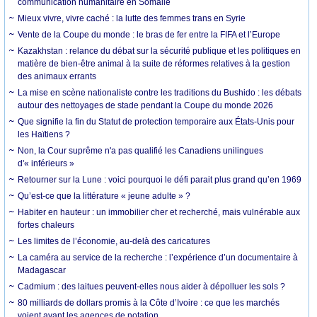
communication humanitaire en Somalie
Mieux vivre, vivre caché : la lutte des femmes trans en Syrie
Vente de la Coupe du monde : le bras de fer entre la FIFA et l’Europe
Kazakhstan : relance du débat sur la sécurité publique et les politiques en
matière de bien-être animal à la suite de réformes relatives à la gestion
des animaux errants
La mise en scène nationaliste contre les traditions du Bushido : les débats
autour des nettoyages de stade pendant la Coupe du monde 2026
Que signifie la fin du Statut de protection temporaire aux États-Unis pour
les Haïtiens ?
Non, la Cour suprême n'a pas qualifié les Canadiens unilingues
d'« inférieurs »
Retourner sur la Lune : voici pourquoi le défi parait plus grand qu’en 1969
Qu’est-ce que la littérature « jeune adulte » ?
Habiter en hauteur : un immobilier cher et recherché, mais vulnérable aux
fortes chaleurs
Les limites de l’économie, au-delà des caricatures
La caméra au service de la recherche : l’expérience d’un documentaire à
Madagascar
Cadmium : des laitues peuvent-elles nous aider à dépolluer les sols ?
80 milliards de dollars promis à la Côte d’Ivoire : ce que les marchés
voient avant les agences de notation