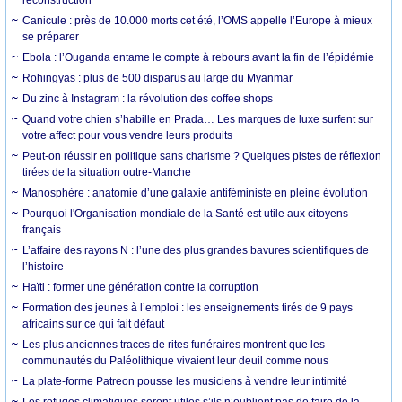
Canicule : près de 10.000 morts cet été, l’OMS appelle l’Europe à mieux
se préparer
Ebola : l’Ouganda entame le compte à rebours avant la fin de l’épidémie
Rohingyas : plus de 500 disparus au large du Myanmar
Du zinc à Instagram : la révolution des coffee shops
Quand votre chien s’habille en Prada… Les marques de luxe surfent sur
votre affect pour vous vendre leurs produits
Peut-on réussir en politique sans charisme ? Quelques pistes de réflexion
tirées de la situation outre-Manche
Manosphère : anatomie d’une galaxie antiféministe en pleine évolution
Pourquoi l'Organisation mondiale de la Santé est utile aux citoyens
français
L’affaire des rayons N : l’une des plus grandes bavures scientifiques de
l’histoire
Haïti : former une génération contre la corruption
Formation des jeunes à l’emploi : les enseignements tirés de 9 pays
africains sur ce qui fait défaut
Les plus anciennes traces de rites funéraires montrent que les
communautés du Paléolithique vivaient leur deuil comme nous
La plate-forme Patreon pousse les musiciens à vendre leur intimité
Les refuges climatiques seront utiles s’ils n’oublient pas de faire de la