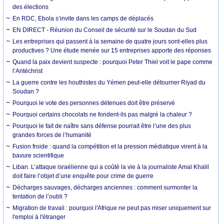
des élections
En RDC, Ebola s’invite dans les camps de déplacés
EN DIRECT - Réunion du Conseil de sécurité sur le Soudan du Sud
Les entreprises qui passent à la semaine de quatre jours sont-elles plus
productives ? Une étude menée sur 15 entreprises apporte des réponses
Quand la paix devient suspecte : pourquoi Peter Thiel voit le pape comme
l’Antéchrist
La guerre contre les houthistes du Yémen peut-elle détourner Riyad du
Soudan ?
Pourquoi le vote des personnes détenues doit être préservé
Pourquoi certains chocolats ne fondent-ils pas malgré la chaleur ?
Pourquoi le fait de naître sans défense pourrait être l’une des plus
grandes forces de l’humanité
Fusion froide : quand la compétition et la pression médiatique virent à la
bavure scientifique
Liban. L’attaque israélienne qui a coûté la vie à la journaliste Amal Khalil
doit faire l’objet d’une enquête pour crime de guerre
Décharges sauvages, décharges anciennes : comment surmonter la
tentation de l’oubli ?
Migration de travail : pourquoi l'Afrique ne peut pas miser uniquement sur
l'emploi à l'étranger