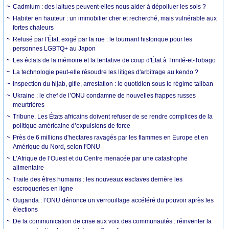
Cadmium : des laitues peuvent-elles nous aider à dépolluer les sols ?
Habiter en hauteur : un immobilier cher et recherché, mais vulnérable aux
fortes chaleurs
Refusé par l'État, exigé par la rue : le tournant historique pour les
personnes LGBTQ+ au Japon
Les éclats de la mémoire et la tentative de coup d'État à Trinité-et-Tobago
La technologie peut-elle résoudre les litiges d'arbitrage au kendo ?
Inspection du hijab, gifle, arrestation : le quotidien sous le régime taliban
Ukraine : le chef de l’ONU condamne de nouvelles frappes russes
meurtrières
Tribune. Les États africains doivent refuser de se rendre complices de la
politique américaine d’expulsions de force
Près de 6 millions d'hectares ravagés par les flammes en Europe et en
Amérique du Nord, selon l'ONU
L’Afrique de l’Ouest et du Centre menacée par une catastrophe
alimentaire
Traite des êtres humains : les nouveaux esclaves derrière les
escroqueries en ligne
Ouganda : l’ONU dénonce un verrouillage accéléré du pouvoir après les
élections
De la communication de crise aux voix des communautés : réinventer la