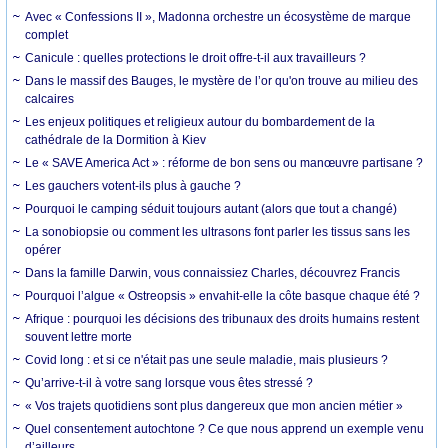
Avec « Confessions II », Madonna orchestre un écosystème de marque
complet
Canicule : quelles protections le droit offre-t-il aux travailleurs ?
Dans le massif des Bauges, le mystère de l’or qu'on trouve au milieu des
calcaires
Les enjeux politiques et religieux autour du bombardement de la
cathédrale de la Dormition à Kiev
Le « SAVE America Act » : réforme de bon sens ou manœuvre partisane ?
Les gauchers votent-ils plus à gauche ?
Pourquoi le camping séduit toujours autant (alors que tout a changé)
La sonobiopsie ou comment les ultrasons font parler les tissus sans les
opérer
Dans la famille Darwin, vous connaissiez Charles, découvrez Francis
Pourquoi l’algue « Ostreopsis » envahit-elle la côte basque chaque été ?
Afrique : pourquoi les décisions des tribunaux des droits humains restent
souvent lettre morte
Covid long : et si ce n'était pas une seule maladie, mais plusieurs ?
Qu’arrive-t-il à votre sang lorsque vous êtes stressé ?
« Vos trajets quotidiens sont plus dangereux que mon ancien métier »
Quel consentement autochtone ? Ce que nous apprend un exemple venu
d’ailleurs