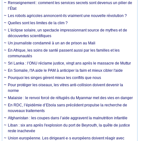
Renseignement : comment les services secrets sont devenus un pilier de
l’État
Les robots agricoles annoncent-ils vraiment une nouvelle révolution ?
Quelles sont les limites de la clim ?
L’éclipse solaire, un spectacle impressionnant source de mythes et de
découvertes scientifiques
Un journaliste condamné à un an de prison au Mali
En Afrique, les soins de santé passent aussi par les familles et les
communautés
Sri Lanka : l’ONU réclame justice, vingt ans après le massacre de Muttur
En Somalie, l'IA aide le PAM à anticiper la faim et mieux cibler l'aide
Pourquoi les singes gèrent mieux les conflits que nous
Pour protéger les oiseaux, les vitres anti-collision doivent devenir la
norme
Malaisie : le renvoi forcé de réfugiés du Myanmar met des vies en danger
En RDC, l’épidémie d’Ebola sans précédent propulse la recherche de
nouveaux traitements
Afghanistan : les coupes dans l’aide aggravent la malnutrition infantile
Liban : six ans après l'explosion du port de Beyrouth, la quête de justice
reste inachevée
Union européenne. Les dirigeant·e·s européens doivent réagir avec