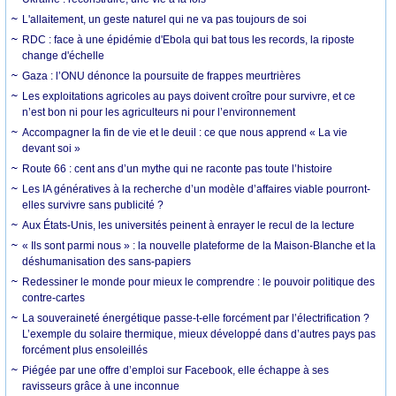
L'allaitement, un geste naturel qui ne va pas toujours de soi
RDC : face à une épidémie d'Ebola qui bat tous les records, la riposte
change d'échelle
Gaza : l’ONU dénonce la poursuite de frappes meurtrières
Les exploitations agricoles au pays doivent croître pour survivre, et ce
n’est bon ni pour les agriculteurs ni pour l’environnement
Accompagner la fin de vie et le deuil : ce que nous apprend « La vie
devant soi »
Route 66 : cent ans d’un mythe qui ne raconte pas toute l’histoire
Les IA génératives à la recherche d’un modèle d’affaires viable pourront-
elles survivre sans publicité ?
Aux États-Unis, les universités peinent à enrayer le recul de la lecture
« Ils sont parmi nous » : la nouvelle plateforme de la Maison-Blanche et la
déshumanisation des sans-papiers
Redessiner le monde pour mieux le comprendre : le pouvoir politique des
contre-cartes
La souveraineté énergétique passe-t-elle forcément par l’électrification ?
L’exemple du solaire thermique, mieux développé dans d’autres pays pas
forcément plus ensoleillés
Piégée par une offre d’emploi sur Facebook, elle échappe à ses
ravisseurs grâce à une inconnue