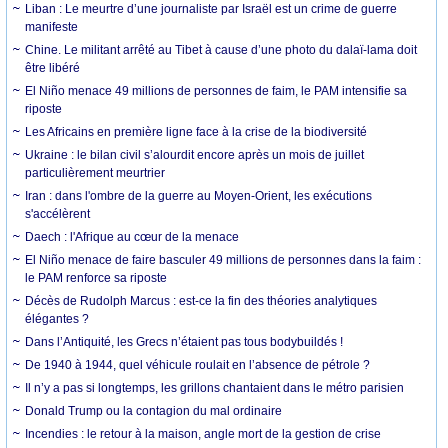
Liban : Le meurtre d’une journaliste par Israël est un crime de guerre
manifeste
Chine. Le militant arrêté au Tibet à cause d’une photo du dalaï-lama doit
être libéré
El Niño menace 49 millions de personnes de faim, le PAM intensifie sa
riposte
Les Africains en première ligne face à la crise de la biodiversité
Ukraine : le bilan civil s’alourdit encore après un mois de juillet
particulièrement meurtrier
Iran : dans l'ombre de la guerre au Moyen-Orient, les exécutions
s'accélèrent
Daech : l'Afrique au cœur de la menace
El Niño menace de faire basculer 49 millions de personnes dans la faim :
le PAM renforce sa riposte
Décès de Rudolph Marcus : est-ce la fin des théories analytiques
élégantes ?
Dans l’Antiquité, les Grecs n’étaient pas tous bodybuildés !
De 1940 à 1944, quel véhicule roulait en l’absence de pétrole ?
Il n’y a pas si longtemps, les grillons chantaient dans le métro parisien
Donald Trump ou la contagion du mal ordinaire
Incendies : le retour à la maison, angle mort de la gestion de crise