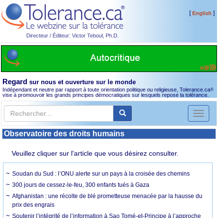
[
]
English
Directeur / Éditeur: Victor Teboul, Ph.D.
Regard
sur nous et ouverture sur le monde
Indépendant et neutre par rapport à toute orientation politique ou religieuse, Tolerance.ca
®
vise à promouvoir les grands principes démocratiques sur lesquels repose la tolérance.
Toggl
naviga
Observatoire des droits humains
Veuillez cliquer sur l'article que vous désirez consulter.
Soudan du Sud : l’ONU alerte sur un pays à la croisée des chemins
300 jours de cessez-le-feu, 300 enfants tués à Gaza
Afghanistan : une récolte de blé prometteuse menacée par la hausse du
prix des engrais
Soutenir l’intégrité de l’information à Sao Tomé-et-Principe à l’approche