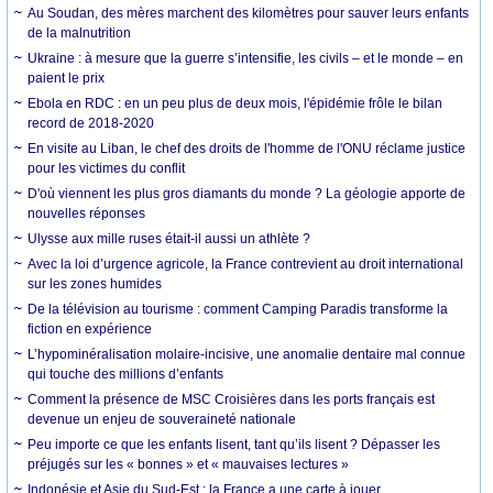
Au Soudan, des mères marchent des kilomètres pour sauver leurs enfants
de la malnutrition
Ukraine : à mesure que la guerre s’intensifie, les civils – et le monde – en
paient le prix
Ebola en RDC : en un peu plus de deux mois, l'épidémie frôle le bilan
record de 2018-2020
En visite au Liban, le chef des droits de l'homme de l'ONU réclame justice
pour les victimes du conflit
D'où viennent les plus gros diamants du monde ? La géologie apporte de
nouvelles réponses
Ulysse aux mille ruses était-il aussi un athlète ?
Avec la loi d’urgence agricole, la France contrevient au droit international
sur les zones humides
De la télévision au tourisme : comment Camping Paradis transforme la
fiction en expérience
L’hypominéralisation molaire-incisive, une anomalie dentaire mal connue
qui touche des millions d’enfants
Comment la présence de MSC Croisières dans les ports français est
devenue un enjeu de souveraineté nationale
Peu importe ce que les enfants lisent, tant qu’ils lisent ? Dépasser les
préjugés sur les « bonnes » et « mauvaises lectures »
Indonésie et Asie du Sud-Est : la France a une carte à jouer