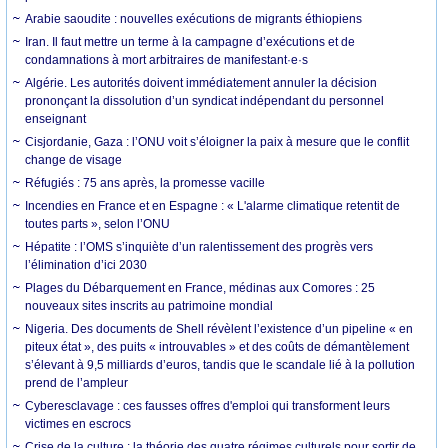
Arabie saoudite : nouvelles exécutions de migrants éthiopiens
Iran. Il faut mettre un terme à la campagne d’exécutions et de
condamnations à mort arbitraires de manifestant·e·s
Algérie. Les autorités doivent immédiatement annuler la décision
prononçant la dissolution d’un syndicat indépendant du personnel
enseignant
Cisjordanie, Gaza : l’ONU voit s’éloigner la paix à mesure que le conflit
change de visage
Réfugiés : 75 ans après, la promesse vacille
Incendies en France et en Espagne : « L'alarme climatique retentit de
toutes parts », selon l’ONU
Hépatite : l’OMS s’inquiète d’un ralentissement des progrès vers
l’élimination d’ici 2030
Plages du Débarquement en France, médinas aux Comores : 25
nouveaux sites inscrits au patrimoine mondial
Nigeria. Des documents de Shell révèlent l’existence d’un pipeline « en
piteux état », des puits « introuvables » et des coûts de démantèlement
s’élevant à 9,5 milliards d’euros, tandis que le scandale lié à la pollution
prend de l’ampleur
Cyberesclavage : ces fausses offres d'emploi qui transforment leurs
victimes en escrocs
Crise de la culture : la théorie des quatre régimes culturels pour sortir de