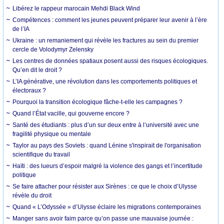
Libérez le rappeur marocain Mehdi Black Wind
Compétences : comment les jeunes peuvent préparer leur avenir à l’ère
de l’IA
Ukraine : un remaniement qui révèle les fractures au sein du premier
cercle de Volodymyr Zelensky
Les centres de données spatiaux posent aussi des risques écologiques.
Qu’en dit le droit ?
L’IA générative, une révolution dans les comportements politiques et
électoraux ?
Pourquoi la transition écologique fâche-t-elle les campagnes ?
Quand l’État vacille, qui gouverne encore ?
Santé des étudiants : plus d’un sur deux entre à l’université avec une
fragilité physique ou mentale
Taylor au pays des Soviets : quand Lénine s'inspirait de l'organisation
scientifique du travail
Haïti : des lueurs d’espoir malgré la violence des gangs et l’incertitude
politique
Se faire attacher pour résister aux Sirènes : ce que le choix d’Ulysse
révèle du droit
Quand « L’Odyssée » d’Ulysse éclaire les migrations contemporaines
Manger sans avoir faim parce qu’on passe une mauvaise journée :