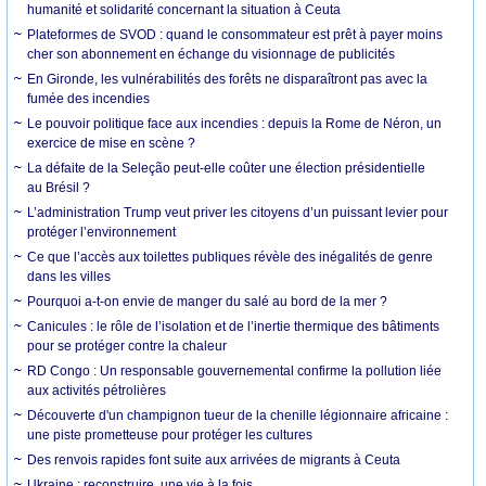
humanité et solidarité concernant la situation à Ceuta
Plateformes de SVOD : quand le consommateur est prêt à payer moins
cher son abonnement en échange du visionnage de publicités
En Gironde, les vulnérabilités des forêts ne disparaîtront pas avec la
fumée des incendies
Le pouvoir politique face aux incendies : depuis la Rome de Néron, un
exercice de mise en scène ?
La défaite de la Seleção peut-elle coûter une élection présidentielle
au Brésil ?
L’administration Trump veut priver les citoyens d’un puissant levier pour
protéger l’environnement
Ce que l’accès aux toilettes publiques révèle des inégalités de genre
dans les villes
Pourquoi a-t-on envie de manger du salé au bord de la mer ?
Canicules : le rôle de l’isolation et de l’inertie thermique des bâtiments
pour se protéger contre la chaleur
RD Congo : Un responsable gouvernemental confirme la pollution liée
aux activités pétrolières
Découverte d'un champignon tueur de la chenille légionnaire africaine :
une piste prometteuse pour protéger les cultures
Des renvois rapides font suite aux arrivées de migrants à Ceuta
Ukraine : reconstruire, une vie à la fois