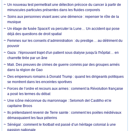
Un nouveau test permettrait une détection précoce du cancer à partir de
minuscules particules présentes dans les fluides corporels
Soins aux personnes vivant avec une démence : repenser le rôle de la
musique
Un étage de fusée SpaceX va percuter la Lune… Un accident qui pose
déjà des questions de droit spatial
Femmes sur les conseils d’administration : du prestige… au détriment du
pouvoir
Gaza : l'éprouvant trajet d'un patient sous dialyse jusqu'à l'hôpital… en
charrette tirée par un âne
Mali. Des preuves de crimes de guerre commis par des groupes armés
dans la région de Gao
Des empereurs romains à Donald Trump : quand les dirigeants politiques
se montrent dans les enceintes sportives
Forces de l’ordre et recours aux armes : comment la Révolution française
a posé les termes du débat
Une icône méconnue du marronnage : Selomoh del Castilho et le
capitaine Broos
Ils prétendaient revenir de Terre sainte : comment les poètes médiévaux
démasquaient les faux pèlerins
Sénégal : comment le football est passé d’un héritage colonial à une
passion nationale