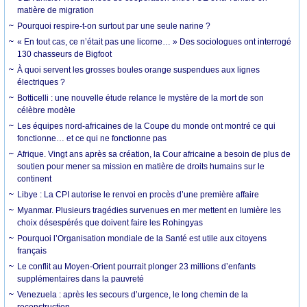
matière de migration
Pourquoi respire-t-on surtout par une seule narine ?
« En tout cas, ce n’était pas une licorne… » Des sociologues ont interrogé
130 chasseurs de Bigfoot
À quoi servent les grosses boules orange suspendues aux lignes
électriques ?
Botticelli : une nouvelle étude relance le mystère de la mort de son
célèbre modèle
Les équipes nord-africaines de la Coupe du monde ont montré ce qui
fonctionne… et ce qui ne fonctionne pas
Afrique. Vingt ans après sa création, la Cour africaine a besoin de plus de
soutien pour mener sa mission en matière de droits humains sur le
continent
Libye : La CPI autorise le renvoi en procès d’une première affaire
Myanmar. Plusieurs tragédies survenues en mer mettent en lumière les
choix désespérés que doivent faire les Rohingyas
Pourquoi l’Organisation mondiale de la Santé est utile aux citoyens
français
Le conflit au Moyen-Orient pourrait plonger 23 millions d’enfants
supplémentaires dans la pauvreté
Venezuela : après les secours d’urgence, le long chemin de la
reconstruction