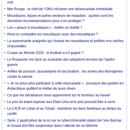
nuit
Mer Rouge : le chef de l’ONU réclame une désescalade immédiate
Moustiques, tiques et autres vecteurs de maladies : quelles sont les
dernières recommandations pour s’en protéger ?
Les « peaux à moustiques » : mythe ou réalité ?
Peut-on combattre les moustiques avec des moustiques ?
La surprenante araignée qui chasse les moustiques et préfère nos vieilles
chaussettes
Coupe du Monde 2026 : le football a-t-il gagné ?
Le Royaume-Uni face au scandale des adoptions forcées de l’après-
guerre
Arêtes de poisson, quarantaine et vaccination : les armes des Aborigènes
contre la variole
« Je ne peux plus participer à cette mascarade » : pourquoi des guides en
Antarctique quittent le métier de leurs rêves
Ce que les dératiseurs nous apprennent sur le bonheur au travail
Le prix du bœuf explose aux États-Unis et le pire pourrait être à venir
Le CICR en Libye et au Tchad : maintenir les liens familiaux au temps du
conflit
Syrie. L’application de la loi sur la cybercriminalité datant de l’ère Bachar
el Assad doit être suspendue dans l’attente de sa réforme