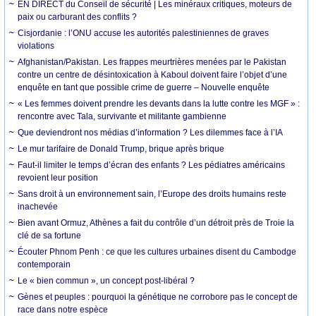
EN DIRECT du Conseil de sécurité | Les minéraux critiques, moteurs de
paix ou carburant des conflits ?
Cisjordanie : l’ONU accuse les autorités palestiniennes de graves
violations
Afghanistan/Pakistan. Les frappes meurtrières menées par le Pakistan
contre un centre de désintoxication à Kaboul doivent faire l’objet d’une
enquête en tant que possible crime de guerre – Nouvelle enquête
« Les femmes doivent prendre les devants dans la lutte contre les MGF » :
rencontre avec Tala, survivante et militante gambienne
Que deviendront nos médias d’information ? Les dilemmes face à l’IA
Le mur tarifaire de Donald Trump, brique après brique
Faut-il limiter le temps d’écran des enfants ? Les pédiatres américains
revoient leur position
Sans droit à un environnement sain, l’Europe des droits humains reste
inachevée
Bien avant Ormuz, Athènes a fait du contrôle d’un détroit près de Troie la
clé de sa fortune
Écouter Phnom Penh : ce que les cultures urbaines disent du Cambodge
contemporain
Le « bien commun », un concept post-libéral ?
Gènes et peuples : pourquoi la génétique ne corrobore pas le concept de
race dans notre espèce