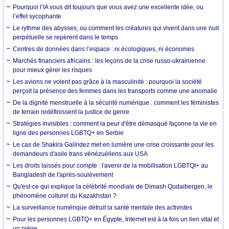
Pourquoi l’IA vous dit toujours que vous avez une excellente idée, ou
l’effet sycophante
Le rythme des abysses, ou comment les créatures qui vivent dans une nuit
perpétuelle se repèrent dans le temps
Centres de données dans l’espace : ni écologiques, ni économes
Marchés financiers africains : les leçons de la crise russo-ukrainienne
pour mieux gérer les risques
Les avions ne volent pas grâce à la masculinité : pourquoi la société
perçoit la présence des femmes dans les transports comme une anomalie
De la dignité menstruelle à la sécurité numérique : comment les féministes
de terrain redéfinissent la justice de genre
Stratégies invisibles : comment la peur d'être démasqué façonne la vie en
ligne des personnes LGBTQ+ en Serbie
Le cas de Shakira Galíndez met en lumière une crise croissante pour les
demandeurs d'asile trans vénézuéliens aux USA
Les droits laissés pour compte : l'avenir de la mobilisation LGBTQI+ au
Bangladesh de l'après-soulèvement
Qu'est-ce qui explique la célébrité mondiale de Dimash Qudaibergen, le
phénomène culturel du Kazakhstan ?
La surveillance numérique détruit la santé mentale des activistes
Pour les personnes LGBTQ+ en Égypte, Internet est à la fois un lien vital et
un piège