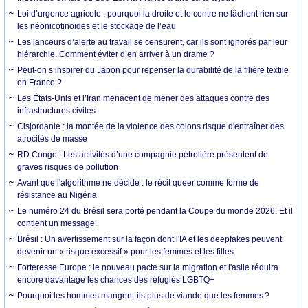
Loi d’urgence agricole : pourquoi la droite et le centre ne lâchent rien sur
les néonicotinoïdes et le stockage de l’eau
Les lanceurs d’alerte au travail se censurent, car ils sont ignorés par leur
hiérarchie. Comment éviter d’en arriver à un drame ?
Peut-on s’inspirer du Japon pour repenser la durabilité de la filière textile
en France ?
Les États-Unis et l’Iran menacent de mener des attaques contre des
infrastructures civiles
Cisjordanie : la montée de la violence des colons risque d'entraîner des
atrocités de masse
RD Congo : Les activités d’une compagnie pétrolière présentent de
graves risques de pollution
Avant que l'algorithme ne décide : le récit queer comme forme de
résistance au Nigéria
Le numéro 24 du Brésil sera porté pendant la Coupe du monde 2026. Et il
contient un message.
Brésil : Un avertissement sur la façon dont l'IA et les deepfakes peuvent
devenir un « risque excessif » pour les femmes et les filles
Forteresse Europe : le nouveau pacte sur la migration et l'asile réduira
encore davantage les chances des réfugiés LGBTQ+
Pourquoi les hommes mangent-ils plus de viande que les femmes ?