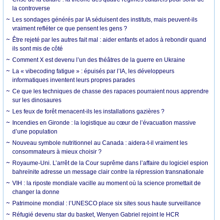
la controverse
Les sondages générés par IA séduisent des instituts, mais peuvent-ils
vraiment refléter ce que pensent les gens ?
Être rejeté par les autres fait mal : aider enfants et ados à rebondir quand
ils sont mis de côté
Comment X est devenu l’un des théâtres de la guerre en Ukraine
La « vibecoding fatigue » : épuisés par l’IA, les développeurs
informatiques inventent leurs propres parades
Ce que les techniques de chasse des rapaces pourraient nous apprendre
sur les dinosaures
Les feux de forêt menacent-ils les installations gazières ?
Incendies en Gironde : la logistique au cœur de l’évacuation massive
d’une population
Nouveau symbole nutritionnel au Canada : aidera-t-il vraiment les
consommateurs à mieux choisir ?
Royaume-Uni. L’arrêt de la Cour suprême dans l’affaire du logiciel espion
bahreïnite adresse un message clair contre la répression transnationale
VIH : la riposte mondiale vacille au moment où la science promettait de
changer la donne
Patrimoine mondial : l’UNESCO place six sites sous haute surveillance
Réfugié devenu star du basket, Wenyen Gabriel rejoint le HCR