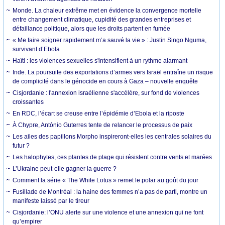
Monde. La chaleur extrême met en évidence la convergence mortelle
entre changement climatique, cupidité des grandes entreprises et
défaillance politique, alors que les droits partent en fumée
« Me faire soigner rapidement m’a sauvé la vie » : Justin Singo Nguma,
survivant d’Ebola
Haïti : les violences sexuelles s'intensifient à un rythme alarmant
Inde. La poursuite des exportations d’armes vers Israël entraîne un risque
de complicité dans le génocide en cours à Gaza – nouvelle enquête
Cisjordanie : l'annexion israélienne s'accélère, sur fond de violences
croissantes
En RDC, l’écart se creuse entre l’épidémie d’Ebola et la riposte
À Chypre, António Guterres tente de relancer le processus de paix
Les ailes des papillons Morpho inspireront-elles les centrales solaires du
futur ?
Les halophytes, ces plantes de plage qui résistent contre vents et marées
L’Ukraine peut-elle gagner la guerre ?
Comment la série « The White Lotus » remet le polar au goût du jour
Fusillade de Montréal : la haine des femmes n’a pas de parti, montre un
manifeste laissé par le tireur
Cisjordanie: l’ONU alerte sur une violence et une annexion qui ne font
qu’empirer