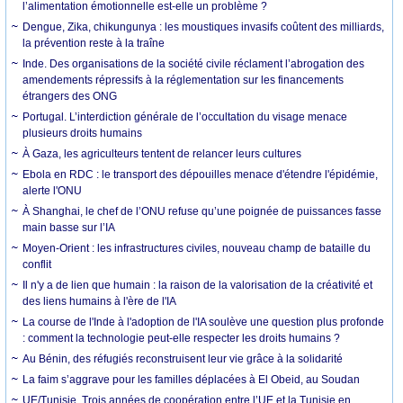
l’alimentation émotionnelle est-elle un problème ?
Dengue, Zika, chikungunya : les moustiques invasifs coûtent des milliards,
la prévention reste à la traîne
Inde. Des organisations de la société civile réclament l’abrogation des
amendements répressifs à la réglementation sur les financements
étrangers des ONG
Portugal. L’interdiction générale de l’occultation du visage menace
plusieurs droits humains
À Gaza, les agriculteurs tentent de relancer leurs cultures
Ebola en RDC : le transport des dépouilles menace d'étendre l'épidémie,
alerte l'ONU
À Shanghai, le chef de l’ONU refuse qu’une poignée de puissances fasse
main basse sur l’IA
Moyen-Orient : les infrastructures civiles, nouveau champ de bataille du
conflit
Il n'y a de lien que humain : la raison de la valorisation de la créativité et
des liens humains à l'ère de l'IA
La course de l'Inde à l'adoption de l'IA soulève une question plus profonde
: comment la technologie peut-elle respecter les droits humains ?
Au Bénin, des réfugiés reconstruisent leur vie grâce à la solidarité
La faim s’aggrave pour les familles déplacées à El Obeid, au Soudan
UE/Tunisie. Trois années de coopération entre l’UE et la Tunisie en