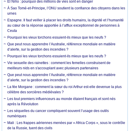
El Niño : pourquoi des millions de vies sont en danger
À Sao Tomé-et-Principe, l’ONU soutient la confiance des citoyens dans les
urnes
Espagne. Il faut veiller à placer les droits humains, la dignité et l’humanité
au cœur de la réponse apportée à l’afflux exceptionnel de personnes à
Ceuta
Pourquoi les vieux torchons essuient-ils mieux que les neufs ?
Que peut nous apprendre l’Australie, référence mondiale en matière
d’alerte, sur la gestion des incendies ?
Pourquoi les vieux torchons essuient-ils mieux que les neufs ?
Vie sexuelle des rainettes : comment les femelles construisent de
meilleurs nids en s'accouplant avec plusieurs partenaires
Que peut nous apprendre l’Australie, référence mondiale en matière
d’alerte, sur la gestion des incendies ?
La fée Morgane : comment la sœur du roi Arthur est-elle devenue la plus
célèbre des sorcières médiévales ?
Les tout premiers influenceurs au monde étaient français et sont nés
après la Révolution
Les séquelles du cancer compliquent souvent l’usage des outils
numériques
Mali : Les frappes aériennes menées par « Africa Corps », sous le contrôle
de la Russie, tuent des civils