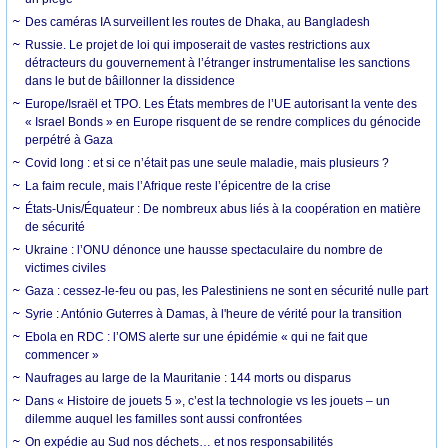
Des caméras IA surveillent les routes de Dhaka, au Bangladesh
Russie. Le projet de loi qui imposerait de vastes restrictions aux
détracteurs du gouvernement à l’étranger instrumentalise les sanctions
dans le but de bâillonner la dissidence
Europe/Israël et TPO. Les États membres de l’UE autorisant la vente des
« Israel Bonds » en Europe risquent de se rendre complices du génocide
perpétré à Gaza
Covid long : et si ce n’était pas une seule maladie, mais plusieurs ?
La faim recule, mais l’Afrique reste l’épicentre de la crise
États-Unis/Équateur : De nombreux abus liés à la coopération en matière
de sécurité
Ukraine : l’ONU dénonce une hausse spectaculaire du nombre de
victimes civiles
Gaza : cessez-le-feu ou pas, les Palestiniens ne sont en sécurité nulle part
Syrie : António Guterres à Damas, à l'heure de vérité pour la transition
Ebola en RDC : l’OMS alerte sur une épidémie « qui ne fait que
commencer »
Naufrages au large de la Mauritanie : 144 morts ou disparus
Dans « Histoire de jouets 5 », c’est la technologie vs les jouets – un
dilemme auquel les familles sont aussi confrontées
On expédie au Sud nos déchets… et nos responsabilités