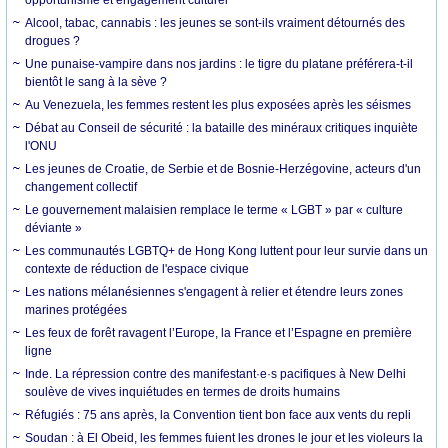
Alcool, tabac, cannabis : les jeunes se sont-ils vraiment détournés des
drogues ?
Une punaise-vampire dans nos jardins : le tigre du platane préférera-t-il
bientôt le sang à la sève ?
Au Venezuela, les femmes restent les plus exposées après les séismes
Débat au Conseil de sécurité : la bataille des minéraux critiques inquiète
l'ONU
Les jeunes de Croatie, de Serbie et de Bosnie-Herzégovine, acteurs d'un
changement collectif
Le gouvernement malaisien remplace le terme « LGBT » par « culture
déviante »
Les communautés LGBTQ+ de Hong Kong luttent pour leur survie dans un
contexte de réduction de l'espace civique
Les nations mélanésiennes s'engagent à relier et étendre leurs zones
marines protégées
Les feux de forêt ravagent l’Europe, la France et l’Espagne en première
ligne
Inde. La répression contre des manifestant·e·s pacifiques à New Delhi
soulève de vives inquiétudes en termes de droits humains
Réfugiés : 75 ans après, la Convention tient bon face aux vents du repli
Soudan : à El Obeid, les femmes fuient les drones le jour et les violeurs la