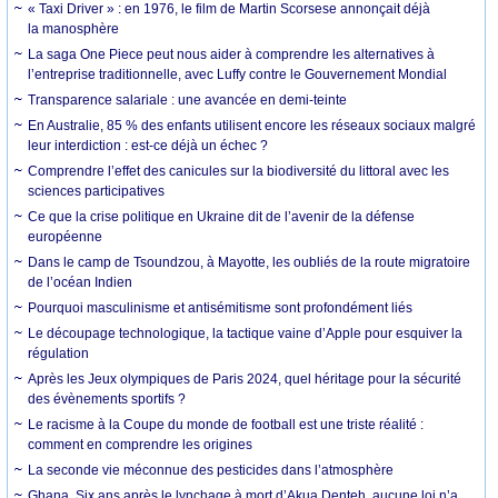
« Taxi Driver » : en 1976, le film de Martin Scorsese annonçait déjà
la manosphère
La saga One Piece peut nous aider à comprendre les alternatives à
l’entreprise traditionnelle, avec Luffy contre le Gouvernement Mondial
Transparence salariale : une avancée en demi-teinte
En Australie, 85 % des enfants utilisent encore les réseaux sociaux malgré
leur interdiction : est-ce déjà un échec ?
Comprendre l’effet des canicules sur la biodiversité du littoral avec les
sciences participatives
Ce que la crise politique en Ukraine dit de l’avenir de la défense
européenne
Dans le camp de Tsoundzou, à Mayotte, les oubliés de la route migratoire
de l’océan Indien
Pourquoi masculinisme et antisémitisme sont profondément liés
Le découpage technologique, la tactique vaine d’Apple pour esquiver la
régulation
Après les Jeux olympiques de Paris 2024, quel héritage pour la sécurité
des évènements sportifs ?
Le racisme à la Coupe du monde de football est une triste réalité :
comment en comprendre les origines
La seconde vie méconnue des pesticides dans l’atmosphère
Ghana. Six ans après le lynchage à mort d’Akua Denteh, aucune loi n’a