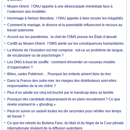
Moyen-Orient : l’ONU appelle à une désescalade immédiate face à
l’extension des hostilités
Hommage à Nelson Mandela : l’ONU appelle à faire reculer les inégalités
Comment le mariage, le divorce et la parentalité influencent le recours au
travail autonome
Accord sur les pandémies : le chef de l'OMS presse les États d’aboutir
Conflit au Moyen-Orient : l’OMS alerte sur les conséquences humanitaires
La théorie de l’évolution est mal comprise : est-ce un problème de langue,
de vocabulaire ou de psychologie ?
Les ONG à bout de souffle : comment réinventer un nouveau modèle
d’organisation ?
Billes, cartes Pokémon… Pourquoi les enfants aiment faire du troc
Dans la France des outre-mer, les marges des distributeurs sont-elles
responsables de la vie chère ?
Plus d’un adulte sur cinq est touché par le handicap dans sa famille
Pourquoi des candidats disparaissent-ils en plein recrutement ? Ce que
révèle vraiment le « ghosting »
Peut-on suivre un salarié toutes les dix secondes pour vérifier son temps
de travail ?
Ce que les retraits du Burkina Faso, du Mali et du Niger de la Cour pénale
internationale révèlent de la diffusion autoritaire