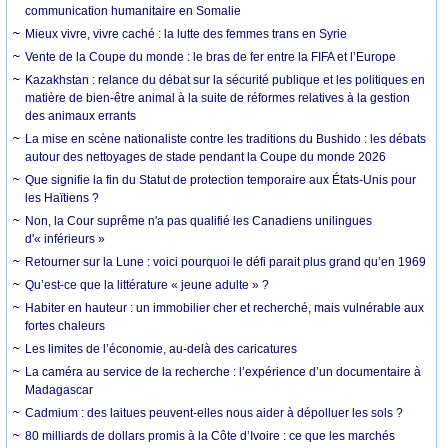
communication humanitaire en Somalie
Mieux vivre, vivre caché : la lutte des femmes trans en Syrie
Vente de la Coupe du monde : le bras de fer entre la FIFA et l’Europe
Kazakhstan : relance du débat sur la sécurité publique et les politiques en
matière de bien-être animal à la suite de réformes relatives à la gestion
des animaux errants
La mise en scène nationaliste contre les traditions du Bushido : les débats
autour des nettoyages de stade pendant la Coupe du monde 2026
Que signifie la fin du Statut de protection temporaire aux États-Unis pour
les Haïtiens ?
Non, la Cour suprême n'a pas qualifié les Canadiens unilingues
d'« inférieurs »
Retourner sur la Lune : voici pourquoi le défi parait plus grand qu’en 1969
Qu’est-ce que la littérature « jeune adulte » ?
Habiter en hauteur : un immobilier cher et recherché, mais vulnérable aux
fortes chaleurs
Les limites de l’économie, au-delà des caricatures
La caméra au service de la recherche : l’expérience d’un documentaire à
Madagascar
Cadmium : des laitues peuvent-elles nous aider à dépolluer les sols ?
80 milliards de dollars promis à la Côte d’Ivoire : ce que les marchés