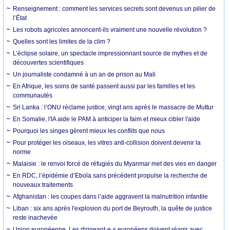
Renseignement : comment les services secrets sont devenus un pilier de
l’État
Les robots agricoles annoncent-ils vraiment une nouvelle révolution ?
Quelles sont les limites de la clim ?
L’éclipse solaire, un spectacle impressionnant source de mythes et de
découvertes scientifiques
Un journaliste condamné à un an de prison au Mali
En Afrique, les soins de santé passent aussi par les familles et les
communautés
Sri Lanka : l’ONU réclame justice, vingt ans après le massacre de Muttur
En Somalie, l'IA aide le PAM à anticiper la faim et mieux cibler l'aide
Pourquoi les singes gèrent mieux les conflits que nous
Pour protéger les oiseaux, les vitres anti-collision doivent devenir la
norme
Malaisie : le renvoi forcé de réfugiés du Myanmar met des vies en danger
En RDC, l’épidémie d’Ebola sans précédent propulse la recherche de
nouveaux traitements
Afghanistan : les coupes dans l’aide aggravent la malnutrition infantile
Liban : six ans après l'explosion du port de Beyrouth, la quête de justice
reste inachevée
Union européenne. Les dirigeant·e·s européens doivent réagir avec