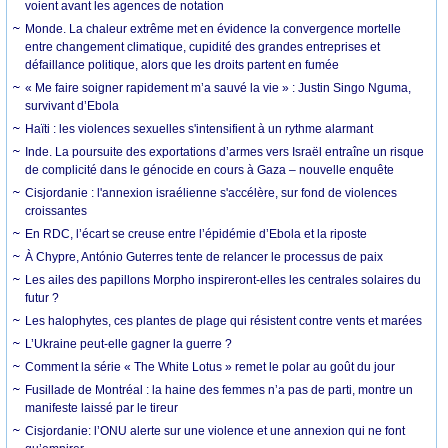
voient avant les agences de notation
Monde. La chaleur extrême met en évidence la convergence mortelle
entre changement climatique, cupidité des grandes entreprises et
défaillance politique, alors que les droits partent en fumée
« Me faire soigner rapidement m’a sauvé la vie » : Justin Singo Nguma,
survivant d’Ebola
Haïti : les violences sexuelles s'intensifient à un rythme alarmant
Inde. La poursuite des exportations d’armes vers Israël entraîne un risque
de complicité dans le génocide en cours à Gaza – nouvelle enquête
Cisjordanie : l'annexion israélienne s'accélère, sur fond de violences
croissantes
En RDC, l’écart se creuse entre l’épidémie d’Ebola et la riposte
À Chypre, António Guterres tente de relancer le processus de paix
Les ailes des papillons Morpho inspireront-elles les centrales solaires du
futur ?
Les halophytes, ces plantes de plage qui résistent contre vents et marées
L’Ukraine peut-elle gagner la guerre ?
Comment la série « The White Lotus » remet le polar au goût du jour
Fusillade de Montréal : la haine des femmes n’a pas de parti, montre un
manifeste laissé par le tireur
Cisjordanie: l’ONU alerte sur une violence et une annexion qui ne font