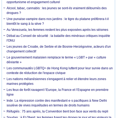
opportunisme et engagement culturel
Alcool, tabac, cannabis : les jeunes se sont-ils vraiment détournés des
drogues ?
Une punaise-vampire dans nos jardins : le tigre du platane préférera-t-il
bientôt le sang à la sève ?
Au Venezuela, les femmes restent les plus exposées après les séismes
Débat au Conseil de sécurité : la bataille des minéraux critiques inquiète
l'ONU
Les jeunes de Croatie, de Serbie et de Bosnie-Herzégovine, acteurs d'un
changement collectif
Le gouvernement malaisien remplace le terme « LGBT » par « culture
déviante »
Les communautés LGBTQ+ de Hong Kong luttent pour leur survie dans un
contexte de réduction de l'espace civique
Les nations mélanésiennes s'engagent à relier et étendre leurs zones
marines protégées
Les feux de forêt ravagent l’Europe, la France et l’Espagne en première
ligne
Inde. La répression contre des manifestant·e·s pacifiques à New Delhi
soulève de vives inquiétudes en termes de droits humains
Réfugiés : 75 ans après, la Convention tient bon face aux vents du repli
Soudan : à El Obeid, les femmes fuient les drones le jour et les violeurs la