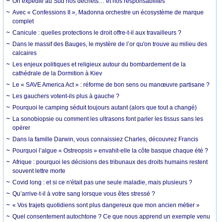
On expédie au Sud nos déchets… et nos responsabilités
Avec « Confessions II », Madonna orchestre un écosystème de marque
complet
Canicule : quelles protections le droit offre-t-il aux travailleurs ?
Dans le massif des Bauges, le mystère de l’or qu'on trouve au milieu des
calcaires
Les enjeux politiques et religieux autour du bombardement de la
cathédrale de la Dormition à Kiev
Le « SAVE America Act » : réforme de bon sens ou manœuvre partisane ?
Les gauchers votent-ils plus à gauche ?
Pourquoi le camping séduit toujours autant (alors que tout a changé)
La sonobiopsie ou comment les ultrasons font parler les tissus sans les
opérer
Dans la famille Darwin, vous connaissiez Charles, découvrez Francis
Pourquoi l’algue « Ostreopsis » envahit-elle la côte basque chaque été ?
Afrique : pourquoi les décisions des tribunaux des droits humains restent
souvent lettre morte
Covid long : et si ce n'était pas une seule maladie, mais plusieurs ?
Qu’arrive-t-il à votre sang lorsque vous êtes stressé ?
« Vos trajets quotidiens sont plus dangereux que mon ancien métier »
Quel consentement autochtone ? Ce que nous apprend un exemple venu