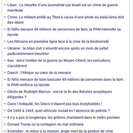
Liban : Le meurtre d’une journaliste par Israël est un crime de guerre
manifeste
Chine. Le militant arrêté au Tibet à cause d’une photo du dalaï-lama doit
être libéré
El Niño menace 49 millions de personnes de faim, le PAM intensifie sa
riposte
Les Africains en première ligne face à la crise de la biodiversité
Ukraine : le bilan civil s’alourdit encore après un mois de juillet
particulièrement meurtrier
Iran : dans l'ombre de la guerre au Moyen-Orient, les exécutions
s'accélèrent
Daech : l'Afrique au cœur de la menace
El Niño menace de faire basculer 49 millions de personnes dans la faim :
le PAM renforce sa riposte
Décès de Rudolph Marcus : est-ce la fin des théories analytiques
élégantes ?
Dans l’Antiquité, les Grecs n’étaient pas tous bodybuildés !
De 1940 à 1944, quel véhicule roulait en l’absence de pétrole ?
Il n’y a pas si longtemps, les grillons chantaient dans le métro parisien
Donald Trump ou la contagion du mal ordinaire
Incendies : le retour à la maison, angle mort de la gestion de crise