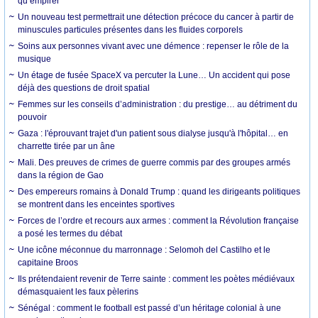
qu’empirer
Un nouveau test permettrait une détection précoce du cancer à partir de
minuscules particules présentes dans les fluides corporels
Soins aux personnes vivant avec une démence : repenser le rôle de la
musique
Un étage de fusée SpaceX va percuter la Lune… Un accident qui pose
déjà des questions de droit spatial
Femmes sur les conseils d’administration : du prestige… au détriment du
pouvoir
Gaza : l'éprouvant trajet d'un patient sous dialyse jusqu'à l'hôpital… en
charrette tirée par un âne
Mali. Des preuves de crimes de guerre commis par des groupes armés
dans la région de Gao
Des empereurs romains à Donald Trump : quand les dirigeants politiques
se montrent dans les enceintes sportives
Forces de l’ordre et recours aux armes : comment la Révolution française
a posé les termes du débat
Une icône méconnue du marronnage : Selomoh del Castilho et le
capitaine Broos
Ils prétendaient revenir de Terre sainte : comment les poètes médiévaux
démasquaient les faux pèlerins
Sénégal : comment le football est passé d’un héritage colonial à une