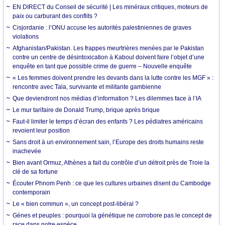
EN DIRECT du Conseil de sécurité | Les minéraux critiques, moteurs de
paix ou carburant des conflits ?
Cisjordanie : l’ONU accuse les autorités palestiniennes de graves
violations
Afghanistan/Pakistan. Les frappes meurtrières menées par le Pakistan
contre un centre de désintoxication à Kaboul doivent faire l’objet d’une
enquête en tant que possible crime de guerre – Nouvelle enquête
« Les femmes doivent prendre les devants dans la lutte contre les MGF » :
rencontre avec Tala, survivante et militante gambienne
Que deviendront nos médias d’information ? Les dilemmes face à l’IA
Le mur tarifaire de Donald Trump, brique après brique
Faut-il limiter le temps d’écran des enfants ? Les pédiatres américains
revoient leur position
Sans droit à un environnement sain, l’Europe des droits humains reste
inachevée
Bien avant Ormuz, Athènes a fait du contrôle d’un détroit près de Troie la
clé de sa fortune
Écouter Phnom Penh : ce que les cultures urbaines disent du Cambodge
contemporain
Le « bien commun », un concept post-libéral ?
Gènes et peuples : pourquoi la génétique ne corrobore pas le concept de
race dans notre espèce