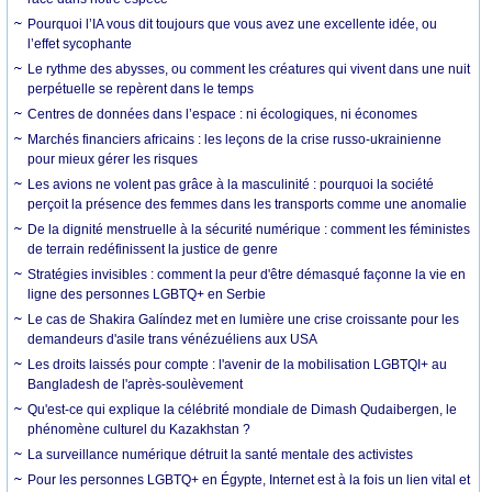
Pourquoi l’IA vous dit toujours que vous avez une excellente idée, ou
l’effet sycophante
Le rythme des abysses, ou comment les créatures qui vivent dans une nuit
perpétuelle se repèrent dans le temps
Centres de données dans l’espace : ni écologiques, ni économes
Marchés financiers africains : les leçons de la crise russo-ukrainienne
pour mieux gérer les risques
Les avions ne volent pas grâce à la masculinité : pourquoi la société
perçoit la présence des femmes dans les transports comme une anomalie
De la dignité menstruelle à la sécurité numérique : comment les féministes
de terrain redéfinissent la justice de genre
Stratégies invisibles : comment la peur d'être démasqué façonne la vie en
ligne des personnes LGBTQ+ en Serbie
Le cas de Shakira Galíndez met en lumière une crise croissante pour les
demandeurs d'asile trans vénézuéliens aux USA
Les droits laissés pour compte : l'avenir de la mobilisation LGBTQI+ au
Bangladesh de l'après-soulèvement
Qu'est-ce qui explique la célébrité mondiale de Dimash Qudaibergen, le
phénomène culturel du Kazakhstan ?
La surveillance numérique détruit la santé mentale des activistes
Pour les personnes LGBTQ+ en Égypte, Internet est à la fois un lien vital et