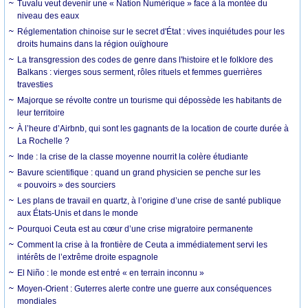
Tuvalu veut devenir une « Nation Numérique » face à la montée du
niveau des eaux
Réglementation chinoise sur le secret d'État : vives inquiétudes pour les
droits humains dans la région ouïghoure
La transgression des codes de genre dans l'histoire et le folklore des
Balkans : vierges sous serment, rôles rituels et femmes guerrières
travesties
Majorque se révolte contre un tourisme qui dépossède les habitants de
leur territoire
À l’heure d’Airbnb, qui sont les gagnants de la location de courte durée à
La Rochelle ?
Inde : la crise de la classe moyenne nourrit la colère étudiante
Bavure scientifique : quand un grand physicien se penche sur les
« pouvoirs » des sourciers
Les plans de travail en quartz, à l’origine d’une crise de santé publique
aux États-Unis et dans le monde
Pourquoi Ceuta est au cœur d’une crise migratoire permanente
Comment la crise à la frontière de Ceuta a immédiatement servi les
intérêts de l’extrême droite espagnole
El Niño : le monde est entré « en terrain inconnu »
Moyen-Orient : Guterres alerte contre une guerre aux conséquences
mondiales