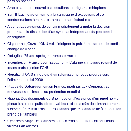
passion nationale
Arabie saoudite : nouvelles exécutions de migrants éthiopiens
Iran. Il faut mettre un terme à la campagne d’exécutions et de
condamnations à mort arbitraires de manifestant·e·s
Algérie. Les autorités doivent immédiatement annuler la décision
prononçant la dissolution d’un syndicat indépendant du personnel
enseignant
Cisjordanie, Gaza : l’ONU voit s’éloigner la paix à mesure que le conflit
change de visage
Réfugiés : 75 ans après, la promesse vacille
Incendies en France et en Espagne : « L'alarme climatique retentit de
toutes parts », selon l’ONU
Hépatite : l’OMS s’inquiète d’un ralentissement des progrès vers
l’élimination d’ici 2030
Plages du Débarquement en France, médinas aux Comores : 25
nouveaux sites inscrits au patrimoine mondial
Nigeria. Des documents de Shell révèlent l’existence d’un pipeline « en
piteux état », des puits « introuvables » et des coûts de démantèlement
s’élevant à 9,5 milliards d’euros, tandis que le scandale lié à la pollution
prend de l’ampleur
Cyberesclavage : ces fausses offres d'emploi qui transforment leurs
victimes en escrocs