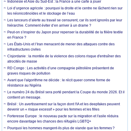
Indonésie et Asie du Sud-Est : la France a une carte à jouer
Loi d’urgence agricole : pourquoi la droite et le centre ne lâchent rien sur
les néonicotinoïdes et le stockage de l’eau
Les lanceurs d’alerte au travail se censurent, car ils sont ignorés par leur
hiérarchie. Comment éviter d’en arriver à un drame ?
Peut-on s’inspirer du Japon pour repenser la durabilité de la filière textile
en France ?
Les États-Unis et l’Iran menacent de mener des attaques contre des
infrastructures civiles
Cisjordanie : la montée de la violence des colons risque d'entraîner des
atrocités de masse
RD Congo : Les activités d’une compagnie pétrolière présentent de
graves risques de pollution
Avant que l'algorithme ne décide : le récit queer comme forme de
résistance au Nigéria
Le numéro 24 du Brésil sera porté pendant la Coupe du monde 2026. Et il
contient un message.
Brésil : Un avertissement sur la façon dont l'IA et les deepfakes peuvent
devenir un « risque excessif » pour les femmes et les filles
Forteresse Europe : le nouveau pacte sur la migration et l'asile réduira
encore davantage les chances des réfugiés LGBTQ+
Pourquoi les hommes mangent-ils plus de viande que les femmes ?