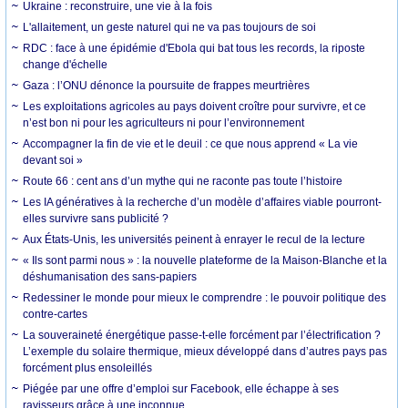
Ukraine : reconstruire, une vie à la fois
L'allaitement, un geste naturel qui ne va pas toujours de soi
RDC : face à une épidémie d'Ebola qui bat tous les records, la riposte
change d'échelle
Gaza : l’ONU dénonce la poursuite de frappes meurtrières
Les exploitations agricoles au pays doivent croître pour survivre, et ce
n’est bon ni pour les agriculteurs ni pour l’environnement
Accompagner la fin de vie et le deuil : ce que nous apprend « La vie
devant soi »
Route 66 : cent ans d’un mythe qui ne raconte pas toute l’histoire
Les IA génératives à la recherche d’un modèle d’affaires viable pourront-
elles survivre sans publicité ?
Aux États-Unis, les universités peinent à enrayer le recul de la lecture
« Ils sont parmi nous » : la nouvelle plateforme de la Maison-Blanche et la
déshumanisation des sans-papiers
Redessiner le monde pour mieux le comprendre : le pouvoir politique des
contre-cartes
La souveraineté énergétique passe-t-elle forcément par l’électrification ?
L’exemple du solaire thermique, mieux développé dans d’autres pays pas
forcément plus ensoleillés
Piégée par une offre d’emploi sur Facebook, elle échappe à ses
ravisseurs grâce à une inconnue