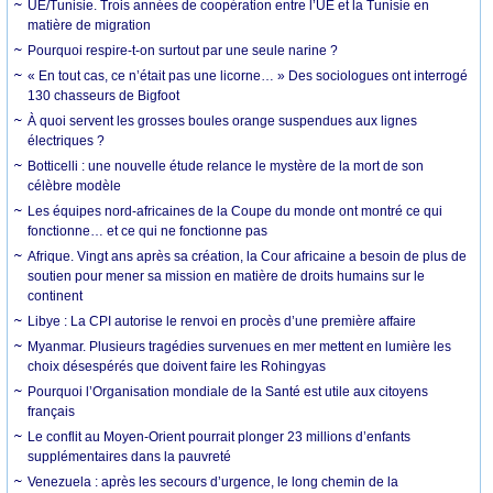
UE/Tunisie. Trois années de coopération entre l’UE et la Tunisie en
matière de migration
Pourquoi respire-t-on surtout par une seule narine ?
« En tout cas, ce n’était pas une licorne… » Des sociologues ont interrogé
130 chasseurs de Bigfoot
À quoi servent les grosses boules orange suspendues aux lignes
électriques ?
Botticelli : une nouvelle étude relance le mystère de la mort de son
célèbre modèle
Les équipes nord-africaines de la Coupe du monde ont montré ce qui
fonctionne… et ce qui ne fonctionne pas
Afrique. Vingt ans après sa création, la Cour africaine a besoin de plus de
soutien pour mener sa mission en matière de droits humains sur le
continent
Libye : La CPI autorise le renvoi en procès d’une première affaire
Myanmar. Plusieurs tragédies survenues en mer mettent en lumière les
choix désespérés que doivent faire les Rohingyas
Pourquoi l’Organisation mondiale de la Santé est utile aux citoyens
français
Le conflit au Moyen-Orient pourrait plonger 23 millions d’enfants
supplémentaires dans la pauvreté
Venezuela : après les secours d’urgence, le long chemin de la