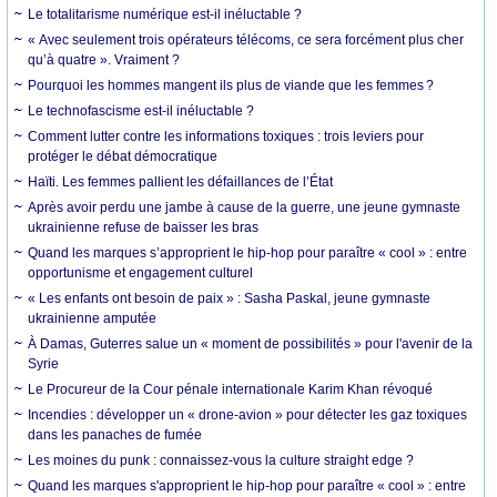
Le totalitarisme numérique est-il inéluctable ?
« Avec seulement trois opérateurs télécoms, ce sera forcément plus cher
qu’à quatre ». Vraiment ?
Pourquoi les hommes mangent ils plus de viande que les femmes ?
Le technofascisme est-il inéluctable ?
Comment lutter contre les informations toxiques : trois leviers pour
protéger le débat démocratique
Haïti. Les femmes pallient les défaillances de l’État
Après avoir perdu une jambe à cause de la guerre, une jeune gymnaste
ukrainienne refuse de baisser les bras
Quand les marques s’approprient le hip-hop pour paraître « cool » : entre
opportunisme et engagement culturel
« Les enfants ont besoin de paix » : Sasha Paskal, jeune gymnaste
ukrainienne amputée
À Damas, Guterres salue un « moment de possibilités » pour l'avenir de la
Syrie
Le Procureur de la Cour pénale internationale Karim Khan révoqué
Incendies : développer un « drone-avion » pour détecter les gaz toxiques
dans les panaches de fumée
Les moines du punk : connaissez-vous la culture straight edge ?
Quand les marques s'approprient le hip-hop pour paraître « cool » : entre