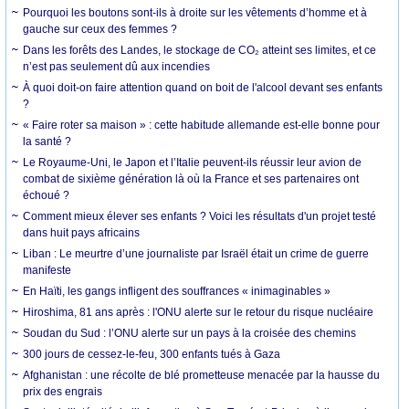
Pourquoi les boutons sont-ils à droite sur les vêtements d’homme et à
gauche sur ceux des femmes ?
Dans les forêts des Landes, le stockage de CO₂ atteint ses limites, et ce
n’est pas seulement dû aux incendies
À quoi doit-on faire attention quand on boit de l'alcool devant ses enfants
?
« Faire roter sa maison » : cette habitude allemande est-elle bonne pour
la santé ?
Le Royaume-Uni, le Japon et l’Italie peuvent-ils réussir leur avion de
combat de sixième génération là où la France et ses partenaires ont
échoué ?
Comment mieux élever ses enfants ? Voici les résultats d'un projet testé
dans huit pays africains
Liban : Le meurtre d’une journaliste par Israël était un crime de guerre
manifeste
En Haïti, les gangs infligent des souffrances « inimaginables »
Hiroshima, 81 ans après : l'ONU alerte sur le retour du risque nucléaire
Soudan du Sud : l’ONU alerte sur un pays à la croisée des chemins
300 jours de cessez-le-feu, 300 enfants tués à Gaza
Afghanistan : une récolte de blé prometteuse menacée par la hausse du
prix des engrais