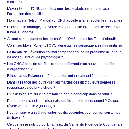
d’ailleurs
Moyen-Orient : l’ONU appelle à une désescalade immédiate face à
l’extension des hostilités
Hommage à Nelson Mandela : l’ONU appelle à faire reculer les inégalités
Comment le mariage, le divorce et la parentalité influencent le recours au
travail autonome
Accord sur les pandémies : le chef de l'OMS presse les États d’aboutir
Conflit au Moyen-Orient : l’OMS alerte sur les conséquences humanitaires
La théorie de l’évolution est mal comprise : est-ce un problème de langue,
de vocabulaire ou de psychologie ?
Les ONG à bout de souffle : comment réinventer un nouveau modèle
d’organisation ?
Billes, cartes Pokémon… Pourquoi les enfants aiment faire du troc
Dans la France des outre-mer, les marges des distributeurs sont-elles
responsables de la vie chère ?
Plus d’un adulte sur cinq est touché par le handicap dans sa famille
Pourquoi des candidats disparaissent-ils en plein recrutement ? Ce que
révèle vraiment le « ghosting »
Peut-on suivre un salarié toutes les dix secondes pour vérifier son temps
de travail ?
Ce que les retraits du Burkina Faso, du Mali et du Niger de la Cour pénale