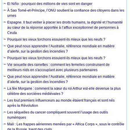
El Niño : pourquoi des millions de vies sont en danger
À Sao Tomé-et-Principe, l’ONU soutient la confiance des citoyens dans les
urnes
Espagne. Il faut veiller à placer les droits humains, la dignité et l’humanité
au cœur de la réponse apportée à l’afflux exceptionnel de personnes à
Ceuta
Pourquoi les vieux torchons essuient-ils mieux que les neufs ?
Que peut nous apprendre l’Australie, référence mondiale en matière
d’alerte, sur la gestion des incendies ?
Pourquoi les vieux torchons essuient-ils mieux que les neufs ?
Vie sexuelle des rainettes : comment les femelles construisent de
meilleurs nids en s'accouplant avec plusieurs partenaires
Que peut nous apprendre l’Australie, référence mondiale en matière
d’alerte, sur la gestion des incendies ?
La fée Morgane : comment la sœur du roi Arthur est-elle devenue la plus
célèbre des sorcières médiévales ?
Les tout premiers influenceurs au monde étaient français et sont nés
après la Révolution
Les séquelles du cancer compliquent souvent l’usage des outils
numériques
Mali : Les frappes aériennes menées par « Africa Corps », sous le contrôle
de la Russie, tuent des civils