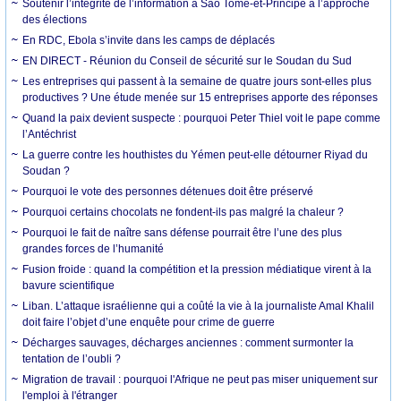
Soutenir l’intégrité de l’information à Sao Tomé-et-Principe à l’approche
des élections
En RDC, Ebola s’invite dans les camps de déplacés
EN DIRECT - Réunion du Conseil de sécurité sur le Soudan du Sud
Les entreprises qui passent à la semaine de quatre jours sont-elles plus
productives ? Une étude menée sur 15 entreprises apporte des réponses
Quand la paix devient suspecte : pourquoi Peter Thiel voit le pape comme
l’Antéchrist
La guerre contre les houthistes du Yémen peut-elle détourner Riyad du
Soudan ?
Pourquoi le vote des personnes détenues doit être préservé
Pourquoi certains chocolats ne fondent-ils pas malgré la chaleur ?
Pourquoi le fait de naître sans défense pourrait être l’une des plus
grandes forces de l’humanité
Fusion froide : quand la compétition et la pression médiatique virent à la
bavure scientifique
Liban. L’attaque israélienne qui a coûté la vie à la journaliste Amal Khalil
doit faire l’objet d’une enquête pour crime de guerre
Décharges sauvages, décharges anciennes : comment surmonter la
tentation de l’oubli ?
Migration de travail : pourquoi l'Afrique ne peut pas miser uniquement sur
l'emploi à l'étranger