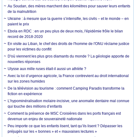
Au Soudan, des mères marchent des kilomètres pour sauver leurs enfants
de la malnutrition
Ukraine : à mesure que la guerre s’intensifie, les civils – et le monde – en
paient le prix
Ebola en RDC : en un peu plus de deux mois, l'épidémie frôle le bilan
record de 2018-2020
En visite au Liban, le chef des droits de l'homme de l'ONU réclame justice
pour les victimes du conflit
D'où viennent les plus gros diamants du monde ? La géologie apporte de
nouvelles réponses
Ulysse aux mille ruses était-il aussi un athlète ?
Avec la loi d’urgence agricole, la France contrevient au droit international
sur les zones humides
De la télévision au tourisme : comment Camping Paradis transforme la
fiction en expérience
L’hypominéralisation molaire-incisive, une anomalie dentaire mal connue
qui touche des millions d’enfants
Comment la présence de MSC Croisières dans les ports français est
devenue un enjeu de souveraineté nationale
Peu importe ce que les enfants lisent, tant qu’ils lisent ? Dépasser les
préjugés sur les « bonnes » et « mauvaises lectures »