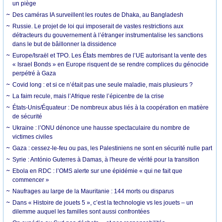
un piège
Des caméras IA surveillent les routes de Dhaka, au Bangladesh
Russie. Le projet de loi qui imposerait de vastes restrictions aux
détracteurs du gouvernement à l’étranger instrumentalise les sanctions
dans le but de bâillonner la dissidence
Europe/Israël et TPO. Les États membres de l’UE autorisant la vente des
« Israel Bonds » en Europe risquent de se rendre complices du génocide
perpétré à Gaza
Covid long : et si ce n’était pas une seule maladie, mais plusieurs ?
La faim recule, mais l’Afrique reste l’épicentre de la crise
États-Unis/Équateur : De nombreux abus liés à la coopération en matière
de sécurité
Ukraine : l’ONU dénonce une hausse spectaculaire du nombre de
victimes civiles
Gaza : cessez-le-feu ou pas, les Palestiniens ne sont en sécurité nulle part
Syrie : António Guterres à Damas, à l'heure de vérité pour la transition
Ebola en RDC : l’OMS alerte sur une épidémie « qui ne fait que
commencer »
Naufrages au large de la Mauritanie : 144 morts ou disparus
Dans « Histoire de jouets 5 », c’est la technologie vs les jouets – un
dilemme auquel les familles sont aussi confrontées