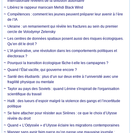
internationale révèlent de la diffusion autoritaire
Libérez le rappeur marocain Mehdi Black Wind
Compétences : comment les jeunes peuvent préparer leur avenir à l’ère
de l’IA
Ukraine : un remaniement qui révèle les fractures au sein du premier
cercle de Volodymyr Zelensky
Les centres de données spatiaux posent aussi des risques écologiques.
Qu’en dit le droit ?
L’IA générative, une révolution dans les comportements politiques et
électoraux ?
Pourquoi la transition écologique fâche-t-elle les campagnes ?
Quand l’État vacille, qui gouverne encore ?
Santé des étudiants : plus d’un sur deux entre à l’université avec une
fragilité physique ou mentale
Taylor au pays des Soviets : quand Lénine s'inspirait de l'organisation
scientifique du travail
Haïti : des lueurs d’espoir malgré la violence des gangs et l’incertitude
politique
Se faire attacher pour résister aux Sirènes : ce que le choix d’Ulysse
révèle du droit
Quand « L’Odyssée » d’Ulysse éclaire les migrations contemporaines
Manger sans avoir faim parce qu’on passe une mauvaise journée :