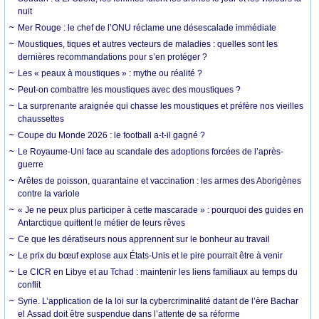
nuit
Mer Rouge : le chef de l’ONU réclame une désescalade immédiate
Moustiques, tiques et autres vecteurs de maladies : quelles sont les
dernières recommandations pour s’en protéger ?
Les « peaux à moustiques » : mythe ou réalité ?
Peut-on combattre les moustiques avec des moustiques ?
La surprenante araignée qui chasse les moustiques et préfère nos vieilles
chaussettes
Coupe du Monde 2026 : le football a-t-il gagné ?
Le Royaume-Uni face au scandale des adoptions forcées de l’après-
guerre
Arêtes de poisson, quarantaine et vaccination : les armes des Aborigènes
contre la variole
« Je ne peux plus participer à cette mascarade » : pourquoi des guides en
Antarctique quittent le métier de leurs rêves
Ce que les dératiseurs nous apprennent sur le bonheur au travail
Le prix du bœuf explose aux États-Unis et le pire pourrait être à venir
Le CICR en Libye et au Tchad : maintenir les liens familiaux au temps du
conflit
Syrie. L’application de la loi sur la cybercriminalité datant de l’ère Bachar
el Assad doit être suspendue dans l’attente de sa réforme