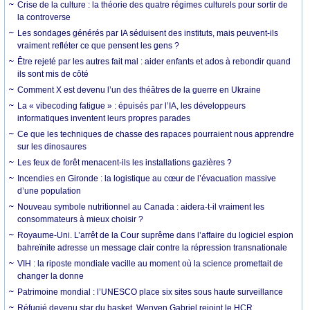
Crise de la culture : la théorie des quatre régimes culturels pour sortir de
la controverse
Les sondages générés par IA séduisent des instituts, mais peuvent-ils
vraiment refléter ce que pensent les gens ?
Être rejeté par les autres fait mal : aider enfants et ados à rebondir quand
ils sont mis de côté
Comment X est devenu l’un des théâtres de la guerre en Ukraine
La « vibecoding fatigue » : épuisés par l’IA, les développeurs
informatiques inventent leurs propres parades
Ce que les techniques de chasse des rapaces pourraient nous apprendre
sur les dinosaures
Les feux de forêt menacent-ils les installations gazières ?
Incendies en Gironde : la logistique au cœur de l’évacuation massive
d’une population
Nouveau symbole nutritionnel au Canada : aidera-t-il vraiment les
consommateurs à mieux choisir ?
Royaume-Uni. L’arrêt de la Cour suprême dans l’affaire du logiciel espion
bahreïnite adresse un message clair contre la répression transnationale
VIH : la riposte mondiale vacille au moment où la science promettait de
changer la donne
Patrimoine mondial : l’UNESCO place six sites sous haute surveillance
Réfugié devenu star du basket, Wenyen Gabriel rejoint le HCR