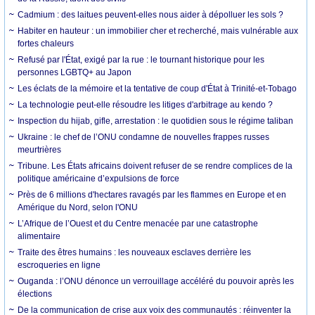
Cadmium : des laitues peuvent-elles nous aider à dépolluer les sols ?
Habiter en hauteur : un immobilier cher et recherché, mais vulnérable aux
fortes chaleurs
Refusé par l'État, exigé par la rue : le tournant historique pour les
personnes LGBTQ+ au Japon
Les éclats de la mémoire et la tentative de coup d'État à Trinité-et-Tobago
La technologie peut-elle résoudre les litiges d'arbitrage au kendo ?
Inspection du hijab, gifle, arrestation : le quotidien sous le régime taliban
Ukraine : le chef de l’ONU condamne de nouvelles frappes russes
meurtrières
Tribune. Les États africains doivent refuser de se rendre complices de la
politique américaine d’expulsions de force
Près de 6 millions d'hectares ravagés par les flammes en Europe et en
Amérique du Nord, selon l'ONU
L’Afrique de l’Ouest et du Centre menacée par une catastrophe
alimentaire
Traite des êtres humains : les nouveaux esclaves derrière les
escroqueries en ligne
Ouganda : l’ONU dénonce un verrouillage accéléré du pouvoir après les
élections
De la communication de crise aux voix des communautés : réinventer la