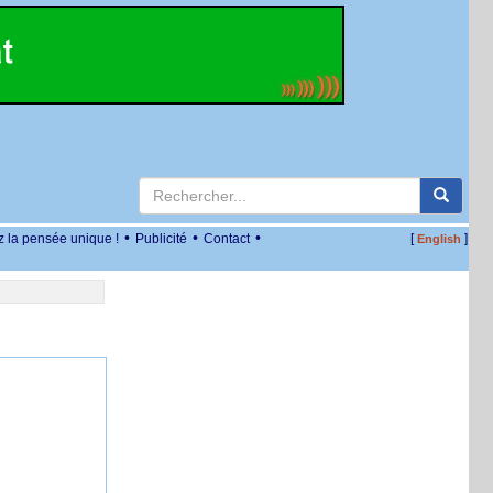
•
•
•
z la pensée unique !
Publicité
Contact
[
]
English