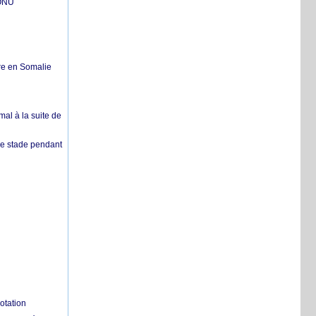
'ONU
re en Somalie
mal à la suite de
 de stade pendant
otation