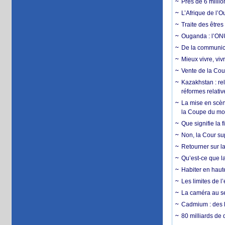
Près de 6 milli
L’Afrique de l’
Traite des êtres
Ouganda : l’ONU
De la communica
Mieux vivre, viv
Vente de la Coup
Kazakhstan : rel
réformes relativ
La mise en scène
la Coupe du m
Que signifie la 
Non, la Cour sup
Retourner sur la
Qu’est-ce que la
Habiter en haute
Les limites de l
La caméra au se
Cadmium : des l
80 milliards de 