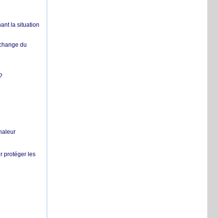
nt la situation
échange du
?
chaleur
r protéger les