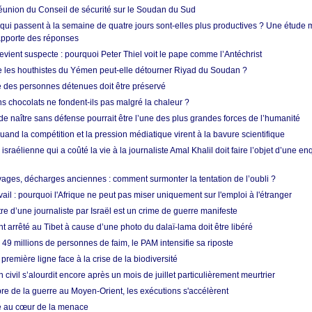
union du Conseil de sécurité sur le Soudan du Sud
 qui passent à la semaine de quatre jours sont-elles plus productives ? Une étude
apporte des réponses
vient suspecte : pourquoi Peter Thiel voit le pape comme l’Antéchrist
e les houthistes du Yémen peut-elle détourner Riyad du Soudan ?
e des personnes détenues doit être préservé
s chocolats ne fondent-ils pas malgré la chaleur ?
 de naître sans défense pourrait être l’une des plus grandes forces de l’humanité
quand la compétition et la pression médiatique virent à la bavure scientifique
 israélienne qui a coûté la vie à la journaliste Amal Khalil doit faire l’objet d’une e
ges, décharges anciennes : comment surmonter la tentation de l’oubli ?
vail : pourquoi l'Afrique ne peut pas miser uniquement sur l'emploi à l'étranger
re d’une journaliste par Israël est un crime de guerre manifeste
nt arrêté au Tibet à cause d’une photo du dalaï-lama doit être libéré
49 millions de personnes de faim, le PAM intensifie sa riposte
 première ligne face à la crise de la biodiversité
n civil s’alourdit encore après un mois de juillet particulièrement meurtrier
bre de la guerre au Moyen-Orient, les exécutions s'accélèrent
ue au cœur de la menace