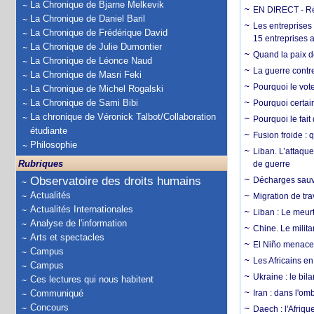
La Chronique de Bjarne Melkevik
EN DIRECT - Ré
La Chronique de Daniel Baril
Les entreprises
La Chronique de Frédérique David
15 entreprises 
La Chronique de Julie Dumontier
Quand la paix de
La Chronique de Léonce Naud
La guerre contr
La Chronique de Masri Feki
Pourquoi le vot
La Chronique de Michel Rogalski
La Chronique de Sami Bibi
Pourquoi certain
La chronique de Véronick Talbot/Collaboration
Pourquoi le fait
étudiante
Fusion froide : 
Philosophie
Liban. L’attaque
Rubriques
de guerre
Observatoire des droits humains
Décharges sauva
Actualités
Migration de tra
Actualités Internationales
Liban : Le meurt
Analyse de l'information
Chine. Le milita
Arts et spectacles
El Niño menace 
Campus
Les Africains en
Campus
Ukraine : le bila
Ces lectures qui nous habitent
Communiqué
Iran : dans l'om
Concours
Daech : l'Afriq