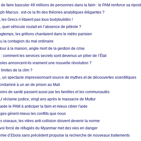
e faire basculer 49 millions de personnes dans la faim : le PAM renforce sa ripos
h Marcus : est-ce la fin des théories analytiques élégantes ?
, les Grecs n’étaient pas tous bodybuildés !
 quel véhicule roulait en l’absence de pétrole ?
longtemps, les grillons chantaient dans le métro parisien
 la contagion du mal ordinaire
etour à la maison, angle mort de la gestion de crise
 comment les services secrets sont devenus un pilier de l’État
coles annoncent-ils vraiment une nouvelle révolution ?
limites de la clim ?
re, un spectacle impressionnant source de mythes et de découvertes scientifiques
condamné à un an de prison au Mali
soins de santé passent aussi par les familles et les communautés
U réclame justice, vingt ans après le massacre de Muttur
aide le PAM à anticiper la faim et mieux cibler l'aide
nges gèrent mieux les conflits que nous
s oiseaux, les vitres anti-collision doivent devenir la norme
envoi forcé de réfugiés du Myanmar met des vies en danger
mie d’Ebola sans précédent propulse la recherche de nouveaux traitements