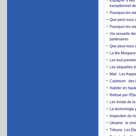
Espagne. Il faut
exceptionnel d
Pourquoi les vie
Que peut nous ap
Pourquoi les vie
Vie sexuelle des
partenaires
Que peut nous ap
La fée Morgane 
Les tout premier
Les séquelles d
Mali : Les frapp
Cadmium : des l
Habiter en haute
Refusé par l'Éta
Les éclats de la
La technologie p
Inspection du hij
Ukraine : le ch
Tribune. Les Éta