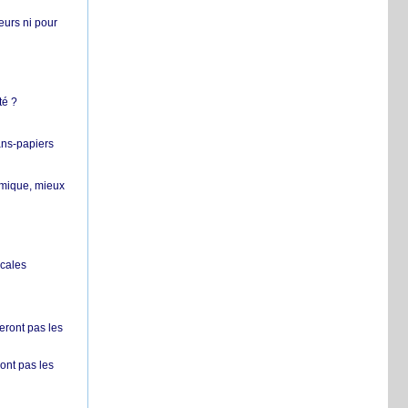
teurs ni pour
té ?
ans-papiers
ermique, mieux
ocales
ront pas les
nt pas les