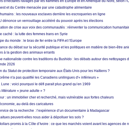
ons d'hectares ravagés par les flammes en Europe et en Amérique du Nord, selon l
Ouest et du Centre menacée par une catastrophe alimentaire
 humains : les nouveaux esclaves derrière les escroqueries en ligne
 dénonce un verrouillage accéléré du pouvoir après les élections
tion de crise aux voix des communautés : réinventer la communication humanitai
re caché : la lutte des femmes trans en Syrie
e du monde : le bras de fer entre la FIFA et l’Europe
ance du débat sur la sécurité publique et les politiques en matière de bien-être ani
es à la gestion des animaux errants
 nationaliste contre les traditions du Bushido : les débats autour des nettoyages
onde 2026
fin du Statut de protection temporaire aux États-Unis pour les Haïtiens ?
rême n'a pas qualifié les Canadiens unilingues d'« inférieurs »
 Lune : voici pourquoi le défi parait plus grand qu’en 1969
 littérature « jeune adulte » ?
ur : un immobilier cher et recherché, mais vulnérable aux fortes chaleurs
’économie, au-delà des caricatures
rvice de la recherche : l’expérience d’un documentaire à Madagascar
aitues peuvent-elles nous aider à dépolluer les sols ?
dollars promis à la Côte d’Ivoire : ce que les marchés voient avant les agences de n