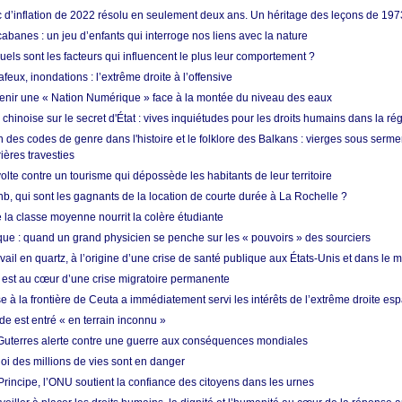
ic d’inflation de 2022 résolu en seulement deux ans. Un héritage des leçons de 197
abanes : un jeu d’enfants qui interroge nos liens avec la nature
quels sont les facteurs qui influencent le plus leur comportement ?
eux, inondations : l’extrême droite à l’offensive
enir une « Nation Numérique » face à la montée du niveau des eaux
hinoise sur le secret d'État : vives inquiétudes pour les droits humains dans la r
 des codes de genre dans l'histoire et le folklore des Balkans : vierges sous serment
ières travesties
lte contre un tourisme qui dépossède les habitants de leur territoire
nb, qui sont les gagnants de la location de courte durée à La Rochelle ?
de la classe moyenne nourrit la colère étudiante
ique : quand un grand physicien se penche sur les « pouvoirs » des sourciers
vail en quartz, à l’origine d’une crise de santé publique aux États-Unis et dans le
est au cœur d’une crise migratoire permanente
 à la frontière de Ceuta a immédiatement servi les intérêts de l’extrême droite es
de est entré « en terrain inconnu »
Guterres alerte contre une guerre aux conséquences mondiales
oi des millions de vies sont en danger
rincipe, l’ONU soutient la confiance des citoyens dans les urnes