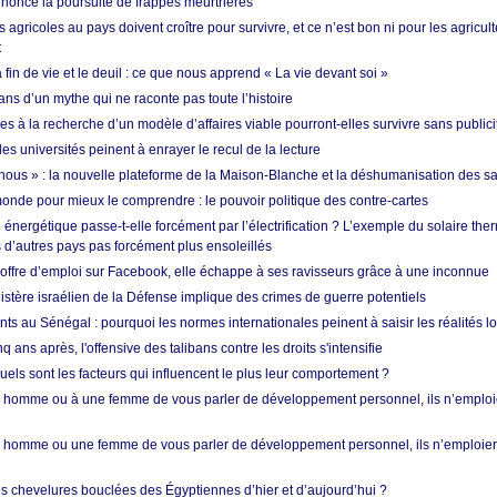
nonce la poursuite de frappes meurtrières
s agricoles au pays doivent croître pour survivre, et ce n’est bon ni pour les agricul
t
in de vie et le deuil : ce que nous apprend « La vie devant soi »
ans d’un mythe qui ne raconte pas toute l’histoire
es à la recherche d’un modèle d’affaires viable pourront-elles survivre sans publici
les universités peinent à enrayer le recul de la lecture
i nous » : la nouvelle plateforme de la Maison-Blanche et la déshumanisation des s
onde pour mieux le comprendre : le pouvoir politique des contre-cartes
énergétique passe-t-elle forcément par l’électrification ? L’exemple du solaire th
d’autres pays pas forcément plus ensoleillés
offre d’emploi sur Facebook, elle échappe à ses ravisseurs grâce à une inconnue
istère israélien de la Défense implique des crimes de guerre potentiels
nts au Sénégal : pourquoi les normes internationales peinent à saisir les réalités l
q ans après, l'offensive des talibans contre les droits s'intensifie
quels sont les facteurs qui influencent le plus leur comportement ?
homme ou à une femme de vous parler de développement personnel, ils n’emploie
homme ou une femme de vous parler de développement personnel, ils n’emploiero
es chevelures bouclées des Égyptiennes d’hier et d’aujourd’hui ?