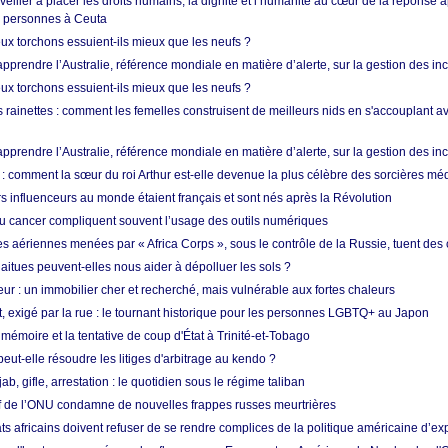
 veiller à placer les droits humains, la dignité et l’humanité au cœur de la réponse a
e personnes à Ceuta
ux torchons essuient-ils mieux que les neufs ?
prendre l’Australie, référence mondiale en matière d’alerte, sur la gestion des in
ux torchons essuient-ils mieux que les neufs ?
 rainettes : comment les femelles construisent de meilleurs nids en s'accouplant a
prendre l’Australie, référence mondiale en matière d’alerte, sur la gestion des in
: comment la sœur du roi Arthur est-elle devenue la plus célèbre des sorcières mé
s influenceurs au monde étaient français et sont nés après la Révolution
u cancer compliquent souvent l’usage des outils numériques
es aériennes menées par « Africa Corps », sous le contrôle de la Russie, tuent des c
aitues peuvent-elles nous aider à dépolluer les sols ?
ur : un immobilier cher et recherché, mais vulnérable aux fortes chaleurs
t, exigé par la rue : le tournant historique pour les personnes LGBTQ+ au Japon
 mémoire et la tentative de coup d'État à Trinité-et-Tobago
eut-elle résoudre les litiges d'arbitrage au kendo ?
ab, gifle, arrestation : le quotidien sous le régime taliban
ef de l’ONU condamne de nouvelles frappes russes meurtrières
ts africains doivent refuser de se rendre complices de la politique américaine d’ex