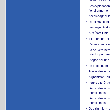
Gaza : l’ONU dé
Les exploitation
l’environnemen
Accompagner la f
Route 66 : cent 
Les IA générativ
Aux États-Unis, 
« Ils sont parm
Redessiner le m
La souveraineté 
développé dans 
Piégée par une 
Le projet du min
Travail des enfa
Afghanistan : cin
Feux de forêt : 
Demandez à un 
mêmes mots
Demandez à un 
mêmes mots
Que signifient l