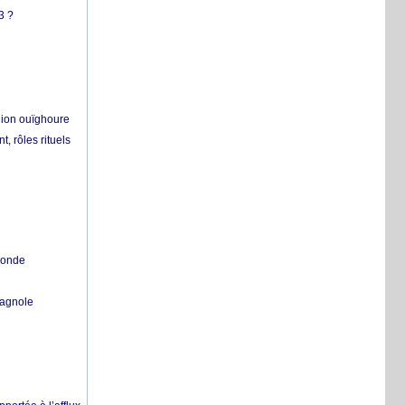
3 ?
égion ouïghoure
, rôles rituels
 monde
pagnole