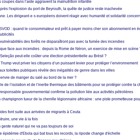
s coupes dans l’aide aggravent la malnutrition infantile
après l'explosion du port de Beyrouth, la quête de justice reste inachevée
e. Les dirigeant·e·s européens doivent réagir avec humanité et solidarité concerna
 SVOD : quand le consommateur est prêt à payer moins cher son abonnement en 
ublicités
vulnérabilités des forêts ne disparaîtront pas avec la fumée des incendies
tique face aux incendies : depuis la Rome de Néron, un exercice de mise en scène 
 Seleção peut-elle coûter une élection présidentielle au Brésil ?
 Trump veut priver les citoyens d’un puissant levier pour protéger l’environnement
ux toilettes publiques révèle des inégalités de genre dans les villes
 envie de manger du salé au bord de la mer ?
ôle de l’isolation et de l’inertie thermique des bâtiments pour se protéger contre la 
esponsable gouvernemental confirme la pollution liée aux activités pétrolières
 champignon tueur de la chenille légionnaire africaine : une piste prometteuse pou
des font suite aux arrivées de migrants à Ceuta
ruire, une vie à la fois
n geste naturel qui ne va pas toujours de soi
 épidémie d'Ebola qui bat tous les records, la riposte change d'échelle