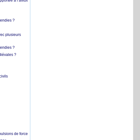
pportée à l’afflux
cendies ?
vec plusieurs
cendies ?
diévales ?
ivils
pulsions de force