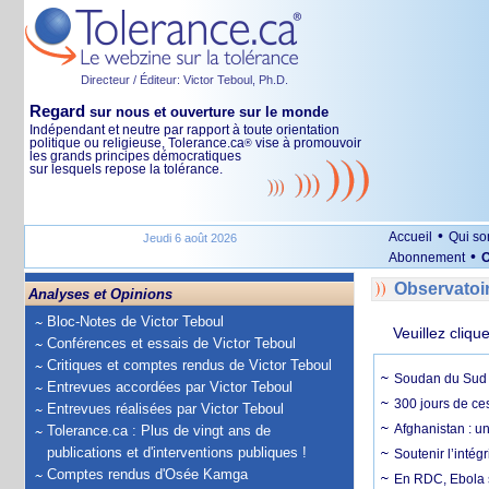
Directeur / Éditeur: Victor Teboul, Ph.D.
Regard
sur nous et ouverture sur le monde
Indépendant et neutre par rapport à toute orientation
politique ou religieuse, Tolerance.ca
vise à promouvoir
®
les grands principes démocratiques
sur lesquels repose la tolérance.
•
Accueil
Qui s
Jeudi 6 août 2026
•
Abonnement
O
Observatoi
Analyses et Opinions
Bloc-Notes de Victor Teboul
Veuillez cliqu
Conférences et essais de Victor Teboul
Critiques et comptes rendus de Victor Teboul
Soudan du Sud :
Entrevues accordées par Victor Teboul
300 jours de ce
Entrevues réalisées par Victor Teboul
Afghanistan : u
Tolerance.ca : Plus de vingt ans de
publications et d'interventions publiques !
Soutenir l’intég
Comptes rendus d'Osée Kamga
En RDC, Ebola s