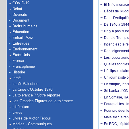
COVID-19
El Niño menace d
Débat
Décès de Rudolp
Diversité
Dans l’Antiquité
Document
De 1940 à 1944,
Droits humains
Il n’y a pas si 
Éducation
Enhaili, Aziz
Donald Trump ou
Entrevues
Incendies : le r
Environnement
Renseignement :
États-Unis
Les robots agri
France
Quelles sont les 
Francophonie
L’éclipse solai
Histoire
Un journaliste 
Israël
Israël-Palestine
En Afrique, les 
La Crise d'Octobre 1970
Sri Lanka : l’ON
La tolérance ? Votre réponse
En Somalie, l'IA 
Les Grandes Figures de la tolérance
Pourquoi les si
Littérature
Pour protéger le
Livres
Malaisie : le r
Livres de Victor Teboul
Médias - Communiqués
En RDC, l’épidé