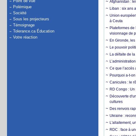
Point de vue
Afghanistan : le
Polémique
Liban : six ans 
Société
Union européenn
Sous les projecteurs
à Ceuta
Témoignage
Plateformes de
Tolerance.ca Éducation
visionnage de p
Votre réaction
En Gironde, les 
Le pouvoir poli
La défaite de la
L’administration
Ce que l’accès a
Pourquoi a-t-on
Canicules : le r
RD Congo : Un r
Découverte d'un
cultures
Des renvois rapi
Ukraine : reconst
L'allaitement, u
RDC : face à une