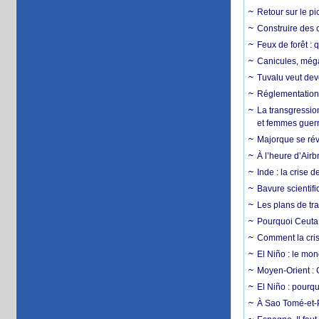
Retour sur le p
Construire des c
Feux de forêt : 
Canicules, mégaf
Tuvalu veut dev
Réglementation c
La transgression
et femmes guerr
Majorque se révo
À l’heure d’Airb
Inde : la crise 
Bavure scientif
Les plans de tra
Pourquoi Ceuta 
Comment la crise
El Niño : le mon
Moyen-Orient : 
El Niño : pourqu
À Sao Tomé-et-P