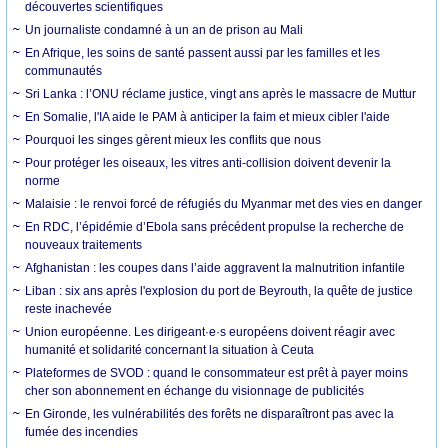
découvertes scientifiques
Un journaliste condamné à un an de prison au Mali
En Afrique, les soins de santé passent aussi par les familles et les
communautés
Sri Lanka : l’ONU réclame justice, vingt ans après le massacre de Muttur
En Somalie, l'IA aide le PAM à anticiper la faim et mieux cibler l'aide
Pourquoi les singes gèrent mieux les conflits que nous
Pour protéger les oiseaux, les vitres anti-collision doivent devenir la
norme
Malaisie : le renvoi forcé de réfugiés du Myanmar met des vies en danger
En RDC, l’épidémie d’Ebola sans précédent propulse la recherche de
nouveaux traitements
Afghanistan : les coupes dans l’aide aggravent la malnutrition infantile
Liban : six ans après l'explosion du port de Beyrouth, la quête de justice
reste inachevée
Union européenne. Les dirigeant·e·s européens doivent réagir avec
humanité et solidarité concernant la situation à Ceuta
Plateformes de SVOD : quand le consommateur est prêt à payer moins
cher son abonnement en échange du visionnage de publicités
En Gironde, les vulnérabilités des forêts ne disparaîtront pas avec la
fumée des incendies