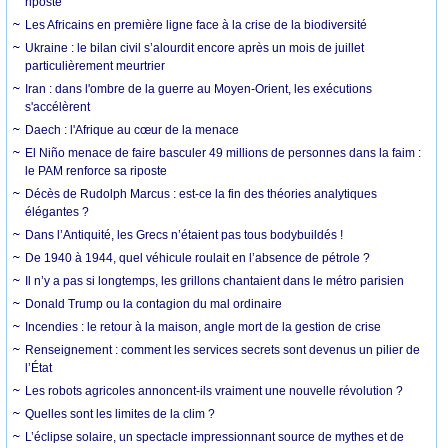
riposte
Les Africains en première ligne face à la crise de la biodiversité
Ukraine : le bilan civil s’alourdit encore après un mois de juillet
particulièrement meurtrier
Iran : dans l'ombre de la guerre au Moyen-Orient, les exécutions
s'accélèrent
Daech : l'Afrique au cœur de la menace
El Niño menace de faire basculer 49 millions de personnes dans la faim :
le PAM renforce sa riposte
Décès de Rudolph Marcus : est-ce la fin des théories analytiques
élégantes ?
Dans l’Antiquité, les Grecs n’étaient pas tous bodybuildés !
De 1940 à 1944, quel véhicule roulait en l’absence de pétrole ?
Il n’y a pas si longtemps, les grillons chantaient dans le métro parisien
Donald Trump ou la contagion du mal ordinaire
Incendies : le retour à la maison, angle mort de la gestion de crise
Renseignement : comment les services secrets sont devenus un pilier de
l’État
Les robots agricoles annoncent-ils vraiment une nouvelle révolution ?
Quelles sont les limites de la clim ?
L’éclipse solaire, un spectacle impressionnant source de mythes et de