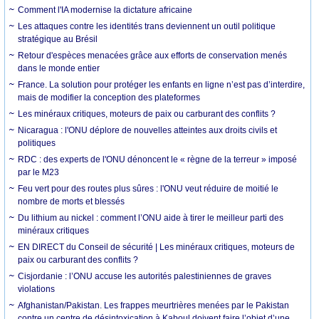
Comment l'IA modernise la dictature africaine
Les attaques contre les identités trans deviennent un outil politique
stratégique au Brésil
Retour d'espèces menacées grâce aux efforts de conservation menés
dans le monde entier
France. La solution pour protéger les enfants en ligne n’est pas d’interdire,
mais de modifier la conception des plateformes
Les minéraux critiques, moteurs de paix ou carburant des conflits ?
Nicaragua : l'ONU déplore de nouvelles atteintes aux droits civils et
politiques
RDC : des experts de l'ONU dénoncent le « règne de la terreur » imposé
par le M23
Feu vert pour des routes plus sûres : l'ONU veut réduire de moitié le
nombre de morts et blessés
Du lithium au nickel : comment l’ONU aide à tirer le meilleur parti des
minéraux critiques
EN DIRECT du Conseil de sécurité | Les minéraux critiques, moteurs de
paix ou carburant des conflits ?
Cisjordanie : l’ONU accuse les autorités palestiniennes de graves
violations
Afghanistan/Pakistan. Les frappes meurtrières menées par le Pakistan
contre un centre de désintoxication à Kaboul doivent faire l’objet d’une