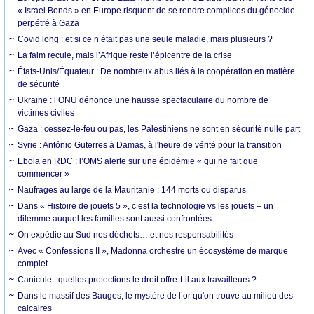
« Israel Bonds » en Europe risquent de se rendre complices du génocide
perpétré à Gaza
Covid long : et si ce n’était pas une seule maladie, mais plusieurs ?
La faim recule, mais l’Afrique reste l’épicentre de la crise
États-Unis/Équateur : De nombreux abus liés à la coopération en matière
de sécurité
Ukraine : l’ONU dénonce une hausse spectaculaire du nombre de
victimes civiles
Gaza : cessez-le-feu ou pas, les Palestiniens ne sont en sécurité nulle part
Syrie : António Guterres à Damas, à l'heure de vérité pour la transition
Ebola en RDC : l’OMS alerte sur une épidémie « qui ne fait que
commencer »
Naufrages au large de la Mauritanie : 144 morts ou disparus
Dans « Histoire de jouets 5 », c’est la technologie vs les jouets – un
dilemme auquel les familles sont aussi confrontées
On expédie au Sud nos déchets… et nos responsabilités
Avec « Confessions II », Madonna orchestre un écosystème de marque
complet
Canicule : quelles protections le droit offre-t-il aux travailleurs ?
Dans le massif des Bauges, le mystère de l’or qu'on trouve au milieu des
calcaires