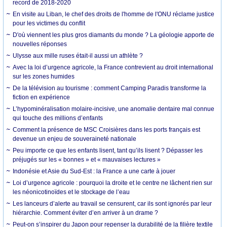
record de 2018-2020
En visite au Liban, le chef des droits de l'homme de l'ONU réclame justice
pour les victimes du conflit
D'où viennent les plus gros diamants du monde ? La géologie apporte de
nouvelles réponses
Ulysse aux mille ruses était-il aussi un athlète ?
Avec la loi d’urgence agricole, la France contrevient au droit international
sur les zones humides
De la télévision au tourisme : comment Camping Paradis transforme la
fiction en expérience
L’hypominéralisation molaire-incisive, une anomalie dentaire mal connue
qui touche des millions d’enfants
Comment la présence de MSC Croisières dans les ports français est
devenue un enjeu de souveraineté nationale
Peu importe ce que les enfants lisent, tant qu’ils lisent ? Dépasser les
préjugés sur les « bonnes » et « mauvaises lectures »
Indonésie et Asie du Sud-Est : la France a une carte à jouer
Loi d’urgence agricole : pourquoi la droite et le centre ne lâchent rien sur
les néonicotinoïdes et le stockage de l’eau
Les lanceurs d’alerte au travail se censurent, car ils sont ignorés par leur
hiérarchie. Comment éviter d’en arriver à un drame ?
Peut-on s’inspirer du Japon pour repenser la durabilité de la filière textile