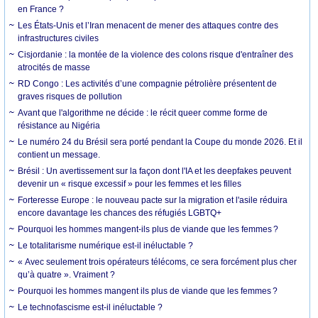
en France ?
Les États-Unis et l’Iran menacent de mener des attaques contre des
infrastructures civiles
Cisjordanie : la montée de la violence des colons risque d'entraîner des
atrocités de masse
RD Congo : Les activités d’une compagnie pétrolière présentent de
graves risques de pollution
Avant que l'algorithme ne décide : le récit queer comme forme de
résistance au Nigéria
Le numéro 24 du Brésil sera porté pendant la Coupe du monde 2026. Et il
contient un message.
Brésil : Un avertissement sur la façon dont l'IA et les deepfakes peuvent
devenir un « risque excessif » pour les femmes et les filles
Forteresse Europe : le nouveau pacte sur la migration et l'asile réduira
encore davantage les chances des réfugiés LGBTQ+
Pourquoi les hommes mangent-ils plus de viande que les femmes ?
Le totalitarisme numérique est-il inéluctable ?
« Avec seulement trois opérateurs télécoms, ce sera forcément plus cher
qu’à quatre ». Vraiment ?
Pourquoi les hommes mangent ils plus de viande que les femmes ?
Le technofascisme est-il inéluctable ?