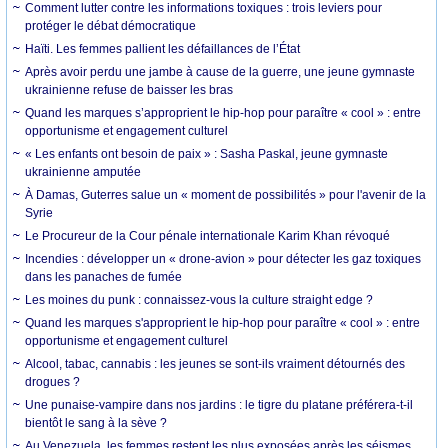
Comment lutter contre les informations toxiques : trois leviers pour
protéger le débat démocratique
Haïti. Les femmes pallient les défaillances de l’État
Après avoir perdu une jambe à cause de la guerre, une jeune gymnaste
ukrainienne refuse de baisser les bras
Quand les marques s’approprient le hip-hop pour paraître « cool » : entre
opportunisme et engagement culturel
« Les enfants ont besoin de paix » : Sasha Paskal, jeune gymnaste
ukrainienne amputée
À Damas, Guterres salue un « moment de possibilités » pour l'avenir de la
Syrie
Le Procureur de la Cour pénale internationale Karim Khan révoqué
Incendies : développer un « drone-avion » pour détecter les gaz toxiques
dans les panaches de fumée
Les moines du punk : connaissez-vous la culture straight edge ?
Quand les marques s'approprient le hip-hop pour paraître « cool » : entre
opportunisme et engagement culturel
Alcool, tabac, cannabis : les jeunes se sont-ils vraiment détournés des
drogues ?
Une punaise-vampire dans nos jardins : le tigre du platane préférera-t-il
bientôt le sang à la sève ?
Au Venezuela, les femmes restent les plus exposées après les séismes