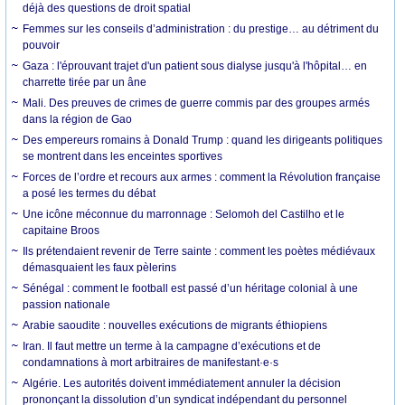
déjà des questions de droit spatial
Femmes sur les conseils d’administration : du prestige… au détriment du
pouvoir
Gaza : l'éprouvant trajet d'un patient sous dialyse jusqu'à l'hôpital… en
charrette tirée par un âne
Mali. Des preuves de crimes de guerre commis par des groupes armés
dans la région de Gao
Des empereurs romains à Donald Trump : quand les dirigeants politiques
se montrent dans les enceintes sportives
Forces de l’ordre et recours aux armes : comment la Révolution française
a posé les termes du débat
Une icône méconnue du marronnage : Selomoh del Castilho et le
capitaine Broos
Ils prétendaient revenir de Terre sainte : comment les poètes médiévaux
démasquaient les faux pèlerins
Sénégal : comment le football est passé d’un héritage colonial à une
passion nationale
Arabie saoudite : nouvelles exécutions de migrants éthiopiens
Iran. Il faut mettre un terme à la campagne d’exécutions et de
condamnations à mort arbitraires de manifestant·e·s
Algérie. Les autorités doivent immédiatement annuler la décision
prononçant la dissolution d’un syndicat indépendant du personnel