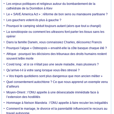
Les enjeux politiques et religieux autour du bombardement de la
cathédrale de la Dormition à Kiev
Le « SAVE America Act » : réforme de bon sens ou manœuvre partisane ?
Les gauchers votent-ils plus à gauche ?
Pourquoi le camping séduit toujours autant (alors que tout a changé)
La sonobiopsie ou comment les ultrasons font parler les tissus sans les
opérer
Dans la famille Darwin, vous connaissiez Charles, découvrez Francis
Pourquoi l’algue « Ostreopsis » envahit-elle la côte basque chaque été ?
Afrique : pourquoi les décisions des tribunaux des droits humains restent
souvent lettre morte
Covid long : et si ce n'était pas une seule maladie, mais plusieurs ?
Qu’arrive-t-il à votre sang lorsque vous êtes stressé ?
« Vos trajets quotidiens sont plus dangereux que mon ancien métier »
Quel consentement autochtone ? Ce que nous apprend un exemple venu
d’ailleurs
Moyen-Orient : l’ONU appelle à une désescalade immédiate face à
l’extension des hostilités
Hommage à Nelson Mandela : l’ONU appelle à faire reculer les inégalités
Comment le mariage, le divorce et la parentalité influencent le recours au
travail autonome