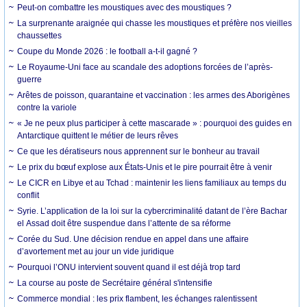
Peut-on combattre les moustiques avec des moustiques ?
La surprenante araignée qui chasse les moustiques et préfère nos vieilles
chaussettes
Coupe du Monde 2026 : le football a-t-il gagné ?
Le Royaume-Uni face au scandale des adoptions forcées de l’après-
guerre
Arêtes de poisson, quarantaine et vaccination : les armes des Aborigènes
contre la variole
« Je ne peux plus participer à cette mascarade » : pourquoi des guides en
Antarctique quittent le métier de leurs rêves
Ce que les dératiseurs nous apprennent sur le bonheur au travail
Le prix du bœuf explose aux États-Unis et le pire pourrait être à venir
Le CICR en Libye et au Tchad : maintenir les liens familiaux au temps du
conflit
Syrie. L’application de la loi sur la cybercriminalité datant de l’ère Bachar
el Assad doit être suspendue dans l’attente de sa réforme
Corée du Sud. Une décision rendue en appel dans une affaire
d’avortement met au jour un vide juridique
Pourquoi l’ONU intervient souvent quand il est déjà trop tard
La course au poste de Secrétaire général s'intensifie
Commerce mondial : les prix flambent, les échanges ralentissent