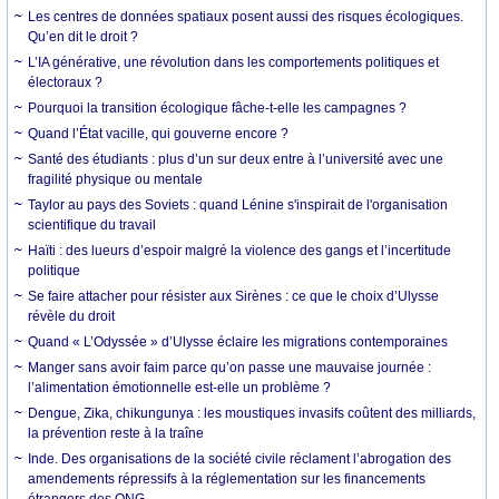
Les centres de données spatiaux posent aussi des risques écologiques.
Qu’en dit le droit ?
L’IA générative, une révolution dans les comportements politiques et
électoraux ?
Pourquoi la transition écologique fâche-t-elle les campagnes ?
Quand l’État vacille, qui gouverne encore ?
Santé des étudiants : plus d’un sur deux entre à l’université avec une
fragilité physique ou mentale
Taylor au pays des Soviets : quand Lénine s'inspirait de l'organisation
scientifique du travail
Haïti : des lueurs d’espoir malgré la violence des gangs et l’incertitude
politique
Se faire attacher pour résister aux Sirènes : ce que le choix d’Ulysse
révèle du droit
Quand « L’Odyssée » d’Ulysse éclaire les migrations contemporaines
Manger sans avoir faim parce qu’on passe une mauvaise journée :
l’alimentation émotionnelle est-elle un problème ?
Dengue, Zika, chikungunya : les moustiques invasifs coûtent des milliards,
la prévention reste à la traîne
Inde. Des organisations de la société civile réclament l’abrogation des
amendements répressifs à la réglementation sur les financements
étrangers des ONG