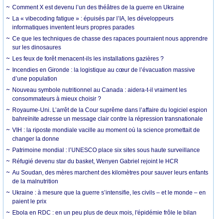
Comment X est devenu l’un des théâtres de la guerre en Ukraine
La « vibecoding fatigue » : épuisés par l’IA, les développeurs
informatiques inventent leurs propres parades
Ce que les techniques de chasse des rapaces pourraient nous apprendre
sur les dinosaures
Les feux de forêt menacent-ils les installations gazières ?
Incendies en Gironde : la logistique au cœur de l’évacuation massive
d’une population
Nouveau symbole nutritionnel au Canada : aidera-t-il vraiment les
consommateurs à mieux choisir ?
Royaume-Uni. L’arrêt de la Cour suprême dans l’affaire du logiciel espion
bahreïnite adresse un message clair contre la répression transnationale
VIH : la riposte mondiale vacille au moment où la science promettait de
changer la donne
Patrimoine mondial : l’UNESCO place six sites sous haute surveillance
Réfugié devenu star du basket, Wenyen Gabriel rejoint le HCR
Au Soudan, des mères marchent des kilomètres pour sauver leurs enfants
de la malnutrition
Ukraine : à mesure que la guerre s’intensifie, les civils – et le monde – en
paient le prix
Ebola en RDC : en un peu plus de deux mois, l'épidémie frôle le bilan