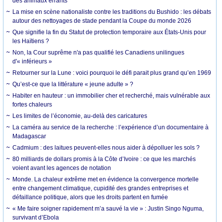
des animaux errants
La mise en scène nationaliste contre les traditions du Bushido : les débats
autour des nettoyages de stade pendant la Coupe du monde 2026
Que signifie la fin du Statut de protection temporaire aux États-Unis pour
les Haïtiens ?
Non, la Cour suprême n'a pas qualifié les Canadiens unilingues
d'« inférieurs »
Retourner sur la Lune : voici pourquoi le défi parait plus grand qu’en 1969
Qu’est-ce que la littérature « jeune adulte » ?
Habiter en hauteur : un immobilier cher et recherché, mais vulnérable aux
fortes chaleurs
Les limites de l’économie, au-delà des caricatures
La caméra au service de la recherche : l’expérience d’un documentaire à
Madagascar
Cadmium : des laitues peuvent-elles nous aider à dépolluer les sols ?
80 milliards de dollars promis à la Côte d’Ivoire : ce que les marchés
voient avant les agences de notation
Monde. La chaleur extrême met en évidence la convergence mortelle
entre changement climatique, cupidité des grandes entreprises et
défaillance politique, alors que les droits partent en fumée
« Me faire soigner rapidement m’a sauvé la vie » : Justin Singo Nguma,
survivant d’Ebola