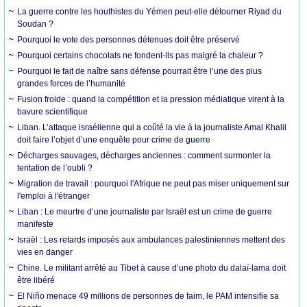
La guerre contre les houthistes du Yémen peut-elle détourner Riyad du
Soudan ?
Pourquoi le vote des personnes détenues doit être préservé
Pourquoi certains chocolats ne fondent-ils pas malgré la chaleur ?
Pourquoi le fait de naître sans défense pourrait être l’une des plus
grandes forces de l’humanité
Fusion froide : quand la compétition et la pression médiatique virent à la
bavure scientifique
Liban. L’attaque israélienne qui a coûté la vie à la journaliste Amal Khalil
doit faire l’objet d’une enquête pour crime de guerre
Décharges sauvages, décharges anciennes : comment surmonter la
tentation de l’oubli ?
Migration de travail : pourquoi l'Afrique ne peut pas miser uniquement sur
l'emploi à l'étranger
Liban : Le meurtre d’une journaliste par Israël est un crime de guerre
manifeste
Israël : Les retards imposés aux ambulances palestiniennes mettent des
vies en danger
Chine. Le militant arrêté au Tibet à cause d’une photo du dalaï-lama doit
être libéré
El Niño menace 49 millions de personnes de faim, le PAM intensifie sa