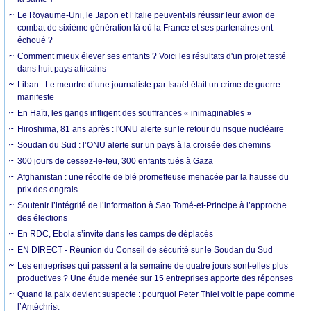
Le Royaume-Uni, le Japon et l’Italie peuvent-ils réussir leur avion de
combat de sixième génération là où la France et ses partenaires ont
échoué ?
Comment mieux élever ses enfants ? Voici les résultats d'un projet testé
dans huit pays africains
Liban : Le meurtre d’une journaliste par Israël était un crime de guerre
manifeste
En Haïti, les gangs infligent des souffrances « inimaginables »
Hiroshima, 81 ans après : l'ONU alerte sur le retour du risque nucléaire
Soudan du Sud : l’ONU alerte sur un pays à la croisée des chemins
300 jours de cessez-le-feu, 300 enfants tués à Gaza
Afghanistan : une récolte de blé prometteuse menacée par la hausse du
prix des engrais
Soutenir l’intégrité de l’information à Sao Tomé-et-Principe à l’approche
des élections
En RDC, Ebola s’invite dans les camps de déplacés
EN DIRECT - Réunion du Conseil de sécurité sur le Soudan du Sud
Les entreprises qui passent à la semaine de quatre jours sont-elles plus
productives ? Une étude menée sur 15 entreprises apporte des réponses
Quand la paix devient suspecte : pourquoi Peter Thiel voit le pape comme
l’Antéchrist