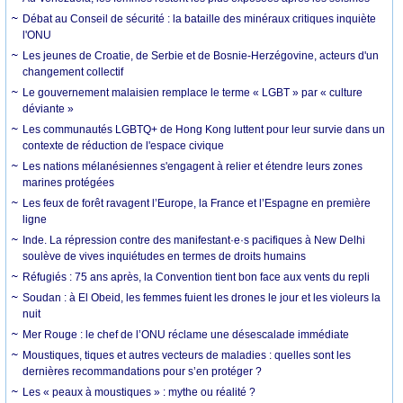
Débat au Conseil de sécurité : la bataille des minéraux critiques inquiète
l'ONU
Les jeunes de Croatie, de Serbie et de Bosnie-Herzégovine, acteurs d'un
changement collectif
Le gouvernement malaisien remplace le terme « LGBT » par « culture
déviante »
Les communautés LGBTQ+ de Hong Kong luttent pour leur survie dans un
contexte de réduction de l'espace civique
Les nations mélanésiennes s'engagent à relier et étendre leurs zones
marines protégées
Les feux de forêt ravagent l’Europe, la France et l’Espagne en première
ligne
Inde. La répression contre des manifestant·e·s pacifiques à New Delhi
soulève de vives inquiétudes en termes de droits humains
Réfugiés : 75 ans après, la Convention tient bon face aux vents du repli
Soudan : à El Obeid, les femmes fuient les drones le jour et les violeurs la
nuit
Mer Rouge : le chef de l’ONU réclame une désescalade immédiate
Moustiques, tiques et autres vecteurs de maladies : quelles sont les
dernières recommandations pour s’en protéger ?
Les « peaux à moustiques » : mythe ou réalité ?