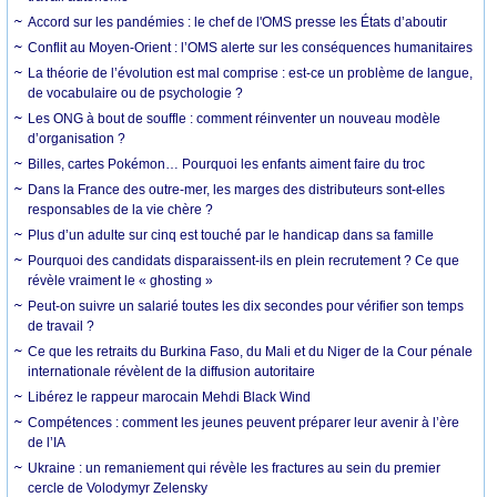
Accord sur les pandémies : le chef de l'OMS presse les États d’aboutir
Conflit au Moyen-Orient : l’OMS alerte sur les conséquences humanitaires
La théorie de l’évolution est mal comprise : est-ce un problème de langue,
de vocabulaire ou de psychologie ?
Les ONG à bout de souffle : comment réinventer un nouveau modèle
d’organisation ?
Billes, cartes Pokémon… Pourquoi les enfants aiment faire du troc
Dans la France des outre-mer, les marges des distributeurs sont-elles
responsables de la vie chère ?
Plus d’un adulte sur cinq est touché par le handicap dans sa famille
Pourquoi des candidats disparaissent-ils en plein recrutement ? Ce que
révèle vraiment le « ghosting »
Peut-on suivre un salarié toutes les dix secondes pour vérifier son temps
de travail ?
Ce que les retraits du Burkina Faso, du Mali et du Niger de la Cour pénale
internationale révèlent de la diffusion autoritaire
Libérez le rappeur marocain Mehdi Black Wind
Compétences : comment les jeunes peuvent préparer leur avenir à l’ère
de l’IA
Ukraine : un remaniement qui révèle les fractures au sein du premier
cercle de Volodymyr Zelensky