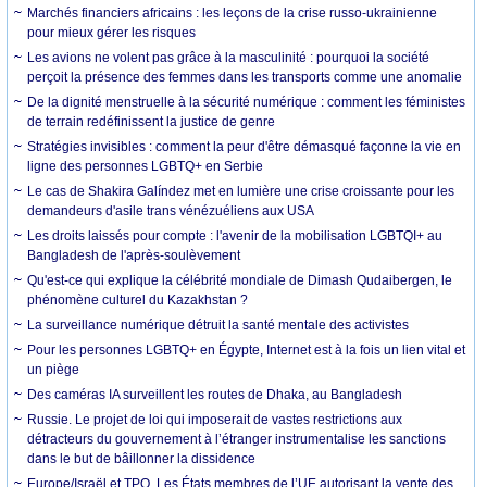
Marchés financiers africains : les leçons de la crise russo-ukrainienne
pour mieux gérer les risques
Les avions ne volent pas grâce à la masculinité : pourquoi la société
perçoit la présence des femmes dans les transports comme une anomalie
De la dignité menstruelle à la sécurité numérique : comment les féministes
de terrain redéfinissent la justice de genre
Stratégies invisibles : comment la peur d'être démasqué façonne la vie en
ligne des personnes LGBTQ+ en Serbie
Le cas de Shakira Galíndez met en lumière une crise croissante pour les
demandeurs d'asile trans vénézuéliens aux USA
Les droits laissés pour compte : l'avenir de la mobilisation LGBTQI+ au
Bangladesh de l'après-soulèvement
Qu'est-ce qui explique la célébrité mondiale de Dimash Qudaibergen, le
phénomène culturel du Kazakhstan ?
La surveillance numérique détruit la santé mentale des activistes
Pour les personnes LGBTQ+ en Égypte, Internet est à la fois un lien vital et
un piège
Des caméras IA surveillent les routes de Dhaka, au Bangladesh
Russie. Le projet de loi qui imposerait de vastes restrictions aux
détracteurs du gouvernement à l’étranger instrumentalise les sanctions
dans le but de bâillonner la dissidence
Europe/Israël et TPO. Les États membres de l’UE autorisant la vente des