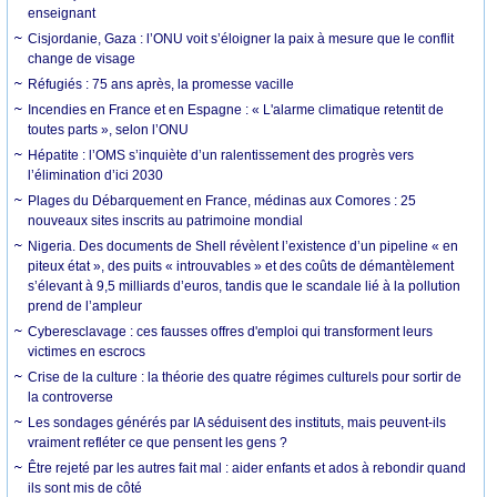
enseignant
Cisjordanie, Gaza : l’ONU voit s’éloigner la paix à mesure que le conflit
change de visage
Réfugiés : 75 ans après, la promesse vacille
Incendies en France et en Espagne : « L'alarme climatique retentit de
toutes parts », selon l’ONU
Hépatite : l’OMS s’inquiète d’un ralentissement des progrès vers
l’élimination d’ici 2030
Plages du Débarquement en France, médinas aux Comores : 25
nouveaux sites inscrits au patrimoine mondial
Nigeria. Des documents de Shell révèlent l’existence d’un pipeline « en
piteux état », des puits « introuvables » et des coûts de démantèlement
s’élevant à 9,5 milliards d’euros, tandis que le scandale lié à la pollution
prend de l’ampleur
Cyberesclavage : ces fausses offres d'emploi qui transforment leurs
victimes en escrocs
Crise de la culture : la théorie des quatre régimes culturels pour sortir de
la controverse
Les sondages générés par IA séduisent des instituts, mais peuvent-ils
vraiment refléter ce que pensent les gens ?
Être rejeté par les autres fait mal : aider enfants et ados à rebondir quand
ils sont mis de côté