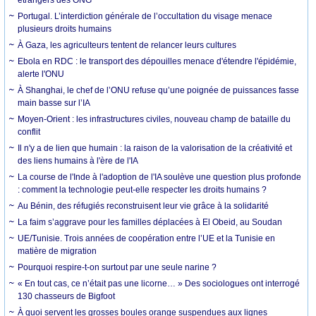
Portugal. L’interdiction générale de l’occultation du visage menace
plusieurs droits humains
À Gaza, les agriculteurs tentent de relancer leurs cultures
Ebola en RDC : le transport des dépouilles menace d'étendre l'épidémie,
alerte l'ONU
À Shanghai, le chef de l’ONU refuse qu’une poignée de puissances fasse
main basse sur l’IA
Moyen-Orient : les infrastructures civiles, nouveau champ de bataille du
conflit
Il n'y a de lien que humain : la raison de la valorisation de la créativité et
des liens humains à l'ère de l'IA
La course de l'Inde à l'adoption de l'IA soulève une question plus profonde
: comment la technologie peut-elle respecter les droits humains ?
Au Bénin, des réfugiés reconstruisent leur vie grâce à la solidarité
La faim s’aggrave pour les familles déplacées à El Obeid, au Soudan
UE/Tunisie. Trois années de coopération entre l’UE et la Tunisie en
matière de migration
Pourquoi respire-t-on surtout par une seule narine ?
« En tout cas, ce n’était pas une licorne… » Des sociologues ont interrogé
130 chasseurs de Bigfoot
À quoi servent les grosses boules orange suspendues aux lignes