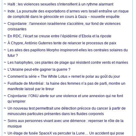
Haïti : les violences sexuelles s'intensifient à un rythme alarmant
Inde. La poursuite des exportations d’armes vers Israël entraîne un risque
de complicité dans le génocide en cours à Gaza – nouvelle enquête
Cisjordanie : l'annexion israélienne s'accélère, sur fond de violences
croissantes
En RDC, l’écart se creuse entre l’épidémie d’Ebola et la riposte
À Chypre, António Guterres tente de relancer le processus de paix
Les ailes des papillons Morpho inspireront-elles les centrales solaires du
futur ?
Les halophytes, ces plantes de plage qui résistent contre vents et marées
L’Ukraine peut-elle gagner la guerre ?
Comment la série « The White Lotus » remet le polar au goût du jour
Fusillade de Montréal : la haine des femmes n’a pas de parti, montre un
manifeste laissé par le tireur
Cisjordanie: l’ONU alerte sur une violence et une annexion qui ne font
qu’empirer
Un nouveau test permettrait une détection précoce du cancer à partir de
minuscules particules présentes dans les fluides corporels
Soins aux personnes vivant avec une démence : repenser le rôle de la
musique
Un étage de fusée SpaceX va percuter la Lune… Un accident qui pose