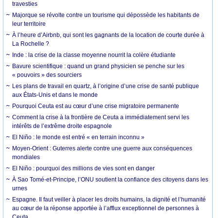
travesties
Majorque se révolte contre un tourisme qui dépossède les habitants de
leur territoire
À l’heure d’Airbnb, qui sont les gagnants de la location de courte durée à
La Rochelle ?
Inde : la crise de la classe moyenne nourrit la colère étudiante
Bavure scientifique : quand un grand physicien se penche sur les
« pouvoirs » des sourciers
Les plans de travail en quartz, à l’origine d’une crise de santé publique
aux États-Unis et dans le monde
Pourquoi Ceuta est au cœur d’une crise migratoire permanente
Comment la crise à la frontière de Ceuta a immédiatement servi les
intérêts de l’extrême droite espagnole
El Niño : le monde est entré « en terrain inconnu »
Moyen-Orient : Guterres alerte contre une guerre aux conséquences
mondiales
El Niño : pourquoi des millions de vies sont en danger
À Sao Tomé-et-Principe, l’ONU soutient la confiance des citoyens dans les
urnes
Espagne. Il faut veiller à placer les droits humains, la dignité et l’humanité
au cœur de la réponse apportée à l’afflux exceptionnel de personnes à
Ceuta