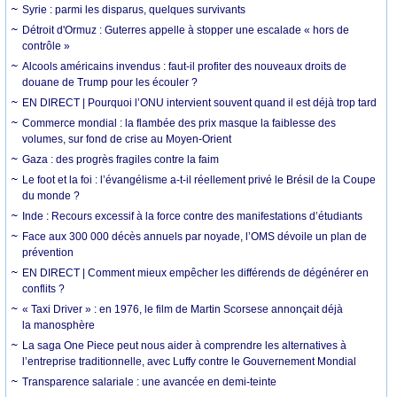
Syrie : parmi les disparus, quelques survivants
Détroit d'Ormuz : Guterres appelle à stopper une escalade « hors de
contrôle »
Alcools américains invendus : faut-il profiter des nouveaux droits de
douane de Trump pour les écouler ?
EN DIRECT | Pourquoi l’ONU intervient souvent quand il est déjà trop tard
Commerce mondial : la flambée des prix masque la faiblesse des
volumes, sur fond de crise au Moyen-Orient
Gaza : des progrès fragiles contre la faim
Le foot et la foi : l’évangélisme a-t-il réellement privé le Brésil de la Coupe
du monde ?
Inde : Recours excessif à la force contre des manifestations d’étudiants
Face aux 300 000 décès annuels par noyade, l’OMS dévoile un plan de
prévention
EN DIRECT | Comment mieux empêcher les différends de dégénérer en
conflits ?
« Taxi Driver » : en 1976, le film de Martin Scorsese annonçait déjà
la manosphère
La saga One Piece peut nous aider à comprendre les alternatives à
l’entreprise traditionnelle, avec Luffy contre le Gouvernement Mondial
Transparence salariale : une avancée en demi-teinte