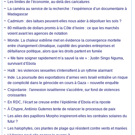
Les limites de l’économie, au-delà des caricatures
La caméra au service de la recherche : l’expérience d’un documentaire à
Madagascar
Cadmium : des laitues peuvent-elles nous aider à dépolluer les sols ?
80 milliards de dollars promis à la Côte d’Ivoire : ce que les marchés
voient avant les agences de notation
Monde. La chaleur extrême met en évidence la convergence mortelle
entre changement climatique, cupidité des grandes entreprises et
défaillance politique, alors que les droits partent en fumée
« Me faire soigner rapidement m’a sauvé la vie » : Justin Singo Nguma,
survivant d’Ebola
Haïti : les violences sexuelles s'intensifient à un rythme alarmant
Inde. La poursuite des exportations d’armes vers Israël entraîne un risque
de complicité dans le génocide en cours à Gaza – nouvelle enquête
Cisjordanie : l'annexion israélienne s'accélère, sur fond de violences
croissantes
En RDC, l’écart se creuse entre l’épidémie d’Ebola et la riposte
À Chypre, António Guterres tente de relancer le processus de paix
Les ailes des papillons Morpho inspireront-elles les centrales solaires du
futur ?
Les halophytes, ces plantes de plage qui résistent contre vents et marées