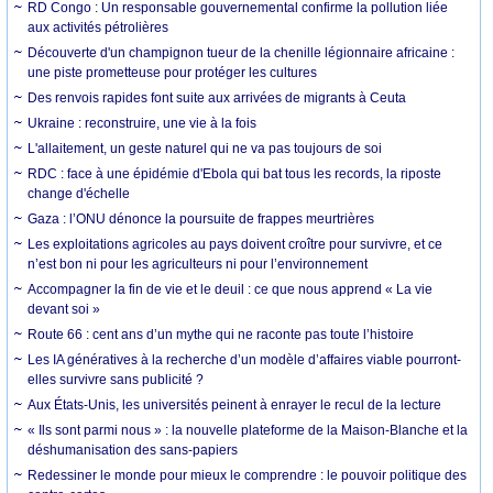
RD Congo : Un responsable gouvernemental confirme la pollution liée
aux activités pétrolières
Découverte d'un champignon tueur de la chenille légionnaire africaine :
une piste prometteuse pour protéger les cultures
Des renvois rapides font suite aux arrivées de migrants à Ceuta
Ukraine : reconstruire, une vie à la fois
L'allaitement, un geste naturel qui ne va pas toujours de soi
RDC : face à une épidémie d'Ebola qui bat tous les records, la riposte
change d'échelle
Gaza : l’ONU dénonce la poursuite de frappes meurtrières
Les exploitations agricoles au pays doivent croître pour survivre, et ce
n’est bon ni pour les agriculteurs ni pour l’environnement
Accompagner la fin de vie et le deuil : ce que nous apprend « La vie
devant soi »
Route 66 : cent ans d’un mythe qui ne raconte pas toute l’histoire
Les IA génératives à la recherche d’un modèle d’affaires viable pourront-
elles survivre sans publicité ?
Aux États-Unis, les universités peinent à enrayer le recul de la lecture
« Ils sont parmi nous » : la nouvelle plateforme de la Maison-Blanche et la
déshumanisation des sans-papiers
Redessiner le monde pour mieux le comprendre : le pouvoir politique des