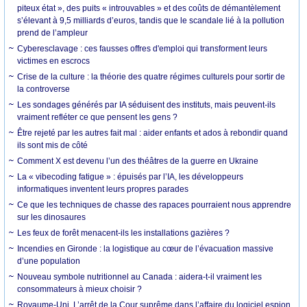
piteux état », des puits « introuvables » et des coûts de démantèlement
s’élevant à 9,5 milliards d’euros, tandis que le scandale lié à la pollution
prend de l’ampleur
Cyberesclavage : ces fausses offres d'emploi qui transforment leurs
victimes en escrocs
Crise de la culture : la théorie des quatre régimes culturels pour sortir de
la controverse
Les sondages générés par IA séduisent des instituts, mais peuvent-ils
vraiment refléter ce que pensent les gens ?
Être rejeté par les autres fait mal : aider enfants et ados à rebondir quand
ils sont mis de côté
Comment X est devenu l’un des théâtres de la guerre en Ukraine
La « vibecoding fatigue » : épuisés par l’IA, les développeurs
informatiques inventent leurs propres parades
Ce que les techniques de chasse des rapaces pourraient nous apprendre
sur les dinosaures
Les feux de forêt menacent-ils les installations gazières ?
Incendies en Gironde : la logistique au cœur de l’évacuation massive
d’une population
Nouveau symbole nutritionnel au Canada : aidera-t-il vraiment les
consommateurs à mieux choisir ?
Royaume-Uni. L’arrêt de la Cour suprême dans l’affaire du logiciel espion