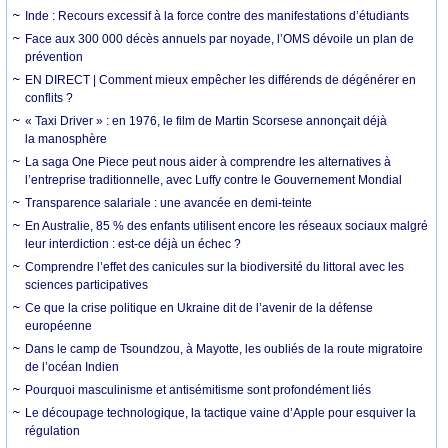
Inde : Recours excessif à la force contre des manifestations d’étudiants
Face aux 300 000 décès annuels par noyade, l’OMS dévoile un plan de
prévention
EN DIRECT | Comment mieux empêcher les différends de dégénérer en
conflits ?
« Taxi Driver » : en 1976, le film de Martin Scorsese annonçait déjà
la manosphère
La saga One Piece peut nous aider à comprendre les alternatives à
l’entreprise traditionnelle, avec Luffy contre le Gouvernement Mondial
Transparence salariale : une avancée en demi-teinte
En Australie, 85 % des enfants utilisent encore les réseaux sociaux malgré
leur interdiction : est-ce déjà un échec ?
Comprendre l’effet des canicules sur la biodiversité du littoral avec les
sciences participatives
Ce que la crise politique en Ukraine dit de l’avenir de la défense
européenne
Dans le camp de Tsoundzou, à Mayotte, les oubliés de la route migratoire
de l’océan Indien
Pourquoi masculinisme et antisémitisme sont profondément liés
Le découpage technologique, la tactique vaine d’Apple pour esquiver la
régulation