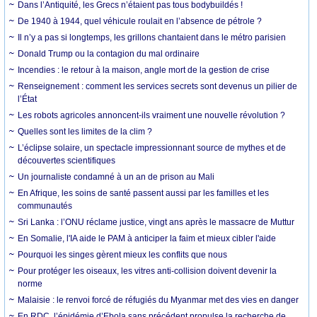
Dans l’Antiquité, les Grecs n’étaient pas tous bodybuildés !
De 1940 à 1944, quel véhicule roulait en l’absence de pétrole ?
Il n’y a pas si longtemps, les grillons chantaient dans le métro parisien
Donald Trump ou la contagion du mal ordinaire
Incendies : le retour à la maison, angle mort de la gestion de crise
Renseignement : comment les services secrets sont devenus un pilier de
l’État
Les robots agricoles annoncent-ils vraiment une nouvelle révolution ?
Quelles sont les limites de la clim ?
L’éclipse solaire, un spectacle impressionnant source de mythes et de
découvertes scientifiques
Un journaliste condamné à un an de prison au Mali
En Afrique, les soins de santé passent aussi par les familles et les
communautés
Sri Lanka : l’ONU réclame justice, vingt ans après le massacre de Muttur
En Somalie, l'IA aide le PAM à anticiper la faim et mieux cibler l'aide
Pourquoi les singes gèrent mieux les conflits que nous
Pour protéger les oiseaux, les vitres anti-collision doivent devenir la
norme
Malaisie : le renvoi forcé de réfugiés du Myanmar met des vies en danger
En RDC, l’épidémie d’Ebola sans précédent propulse la recherche de