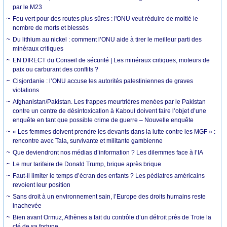
par le M23
Feu vert pour des routes plus sûres : l'ONU veut réduire de moitié le
nombre de morts et blessés
Du lithium au nickel : comment l’ONU aide à tirer le meilleur parti des
minéraux critiques
EN DIRECT du Conseil de sécurité | Les minéraux critiques, moteurs de
paix ou carburant des conflits ?
Cisjordanie : l’ONU accuse les autorités palestiniennes de graves
violations
Afghanistan/Pakistan. Les frappes meurtrières menées par le Pakistan
contre un centre de désintoxication à Kaboul doivent faire l’objet d’une
enquête en tant que possible crime de guerre – Nouvelle enquête
« Les femmes doivent prendre les devants dans la lutte contre les MGF » :
rencontre avec Tala, survivante et militante gambienne
Que deviendront nos médias d’information ? Les dilemmes face à l’IA
Le mur tarifaire de Donald Trump, brique après brique
Faut-il limiter le temps d’écran des enfants ? Les pédiatres américains
revoient leur position
Sans droit à un environnement sain, l’Europe des droits humains reste
inachevée
Bien avant Ormuz, Athènes a fait du contrôle d’un détroit près de Troie la
clé de sa fortune