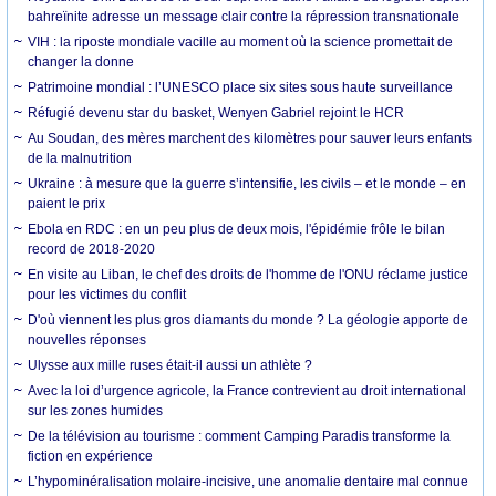
bahreïnite adresse un message clair contre la répression transnationale
VIH : la riposte mondiale vacille au moment où la science promettait de
changer la donne
Patrimoine mondial : l’UNESCO place six sites sous haute surveillance
Réfugié devenu star du basket, Wenyen Gabriel rejoint le HCR
Au Soudan, des mères marchent des kilomètres pour sauver leurs enfants
de la malnutrition
Ukraine : à mesure que la guerre s’intensifie, les civils – et le monde – en
paient le prix
Ebola en RDC : en un peu plus de deux mois, l'épidémie frôle le bilan
record de 2018-2020
En visite au Liban, le chef des droits de l'homme de l'ONU réclame justice
pour les victimes du conflit
D'où viennent les plus gros diamants du monde ? La géologie apporte de
nouvelles réponses
Ulysse aux mille ruses était-il aussi un athlète ?
Avec la loi d’urgence agricole, la France contrevient au droit international
sur les zones humides
De la télévision au tourisme : comment Camping Paradis transforme la
fiction en expérience
L’hypominéralisation molaire-incisive, une anomalie dentaire mal connue