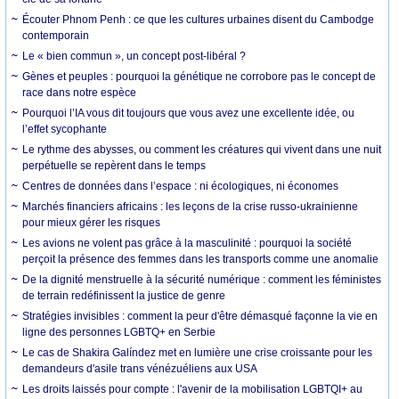
Écouter Phnom Penh : ce que les cultures urbaines disent du Cambodge
contemporain
Le « bien commun », un concept post-libéral ?
Gènes et peuples : pourquoi la génétique ne corrobore pas le concept de
race dans notre espèce
Pourquoi l’IA vous dit toujours que vous avez une excellente idée, ou
l’effet sycophante
Le rythme des abysses, ou comment les créatures qui vivent dans une nuit
perpétuelle se repèrent dans le temps
Centres de données dans l’espace : ni écologiques, ni économes
Marchés financiers africains : les leçons de la crise russo-ukrainienne
pour mieux gérer les risques
Les avions ne volent pas grâce à la masculinité : pourquoi la société
perçoit la présence des femmes dans les transports comme une anomalie
De la dignité menstruelle à la sécurité numérique : comment les féministes
de terrain redéfinissent la justice de genre
Stratégies invisibles : comment la peur d'être démasqué façonne la vie en
ligne des personnes LGBTQ+ en Serbie
Le cas de Shakira Galíndez met en lumière une crise croissante pour les
demandeurs d'asile trans vénézuéliens aux USA
Les droits laissés pour compte : l'avenir de la mobilisation LGBTQI+ au