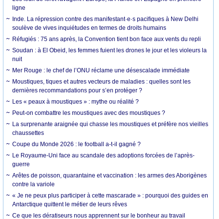
ligne
Inde. La répression contre des manifestant·e·s pacifiques à New Delhi
soulève de vives inquiétudes en termes de droits humains
Réfugiés : 75 ans après, la Convention tient bon face aux vents du repli
Soudan : à El Obeid, les femmes fuient les drones le jour et les violeurs la
nuit
Mer Rouge : le chef de l’ONU réclame une désescalade immédiate
Moustiques, tiques et autres vecteurs de maladies : quelles sont les
dernières recommandations pour s’en protéger ?
Les « peaux à moustiques » : mythe ou réalité ?
Peut-on combattre les moustiques avec des moustiques ?
La surprenante araignée qui chasse les moustiques et préfère nos vieilles
chaussettes
Coupe du Monde 2026 : le football a-t-il gagné ?
Le Royaume-Uni face au scandale des adoptions forcées de l’après-
guerre
Arêtes de poisson, quarantaine et vaccination : les armes des Aborigènes
contre la variole
« Je ne peux plus participer à cette mascarade » : pourquoi des guides en
Antarctique quittent le métier de leurs rêves
Ce que les dératiseurs nous apprennent sur le bonheur au travail