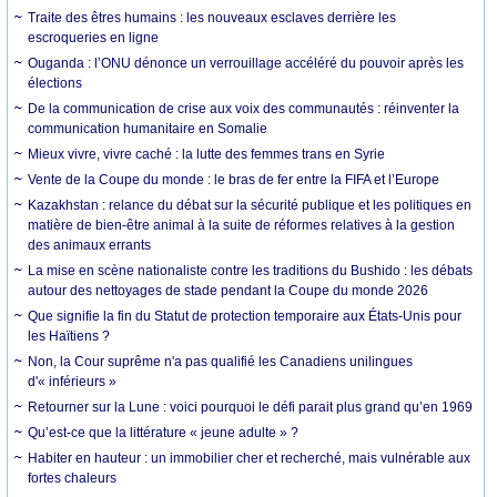
Traite des êtres humains : les nouveaux esclaves derrière les
escroqueries en ligne
Ouganda : l’ONU dénonce un verrouillage accéléré du pouvoir après les
élections
De la communication de crise aux voix des communautés : réinventer la
communication humanitaire en Somalie
Mieux vivre, vivre caché : la lutte des femmes trans en Syrie
Vente de la Coupe du monde : le bras de fer entre la FIFA et l’Europe
Kazakhstan : relance du débat sur la sécurité publique et les politiques en
matière de bien-être animal à la suite de réformes relatives à la gestion
des animaux errants
La mise en scène nationaliste contre les traditions du Bushido : les débats
autour des nettoyages de stade pendant la Coupe du monde 2026
Que signifie la fin du Statut de protection temporaire aux États-Unis pour
les Haïtiens ?
Non, la Cour suprême n'a pas qualifié les Canadiens unilingues
d'« inférieurs »
Retourner sur la Lune : voici pourquoi le défi parait plus grand qu’en 1969
Qu’est-ce que la littérature « jeune adulte » ?
Habiter en hauteur : un immobilier cher et recherché, mais vulnérable aux
fortes chaleurs