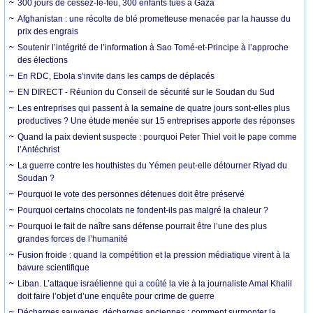
300 jours de cessez-le-feu, 300 enfants tués à Gaza
Afghanistan : une récolte de blé prometteuse menacée par la hausse du
prix des engrais
Soutenir l’intégrité de l’information à Sao Tomé-et-Principe à l’approche
des élections
En RDC, Ebola s’invite dans les camps de déplacés
EN DIRECT - Réunion du Conseil de sécurité sur le Soudan du Sud
Les entreprises qui passent à la semaine de quatre jours sont-elles plus
productives ? Une étude menée sur 15 entreprises apporte des réponses
Quand la paix devient suspecte : pourquoi Peter Thiel voit le pape comme
l’Antéchrist
La guerre contre les houthistes du Yémen peut-elle détourner Riyad du
Soudan ?
Pourquoi le vote des personnes détenues doit être préservé
Pourquoi certains chocolats ne fondent-ils pas malgré la chaleur ?
Pourquoi le fait de naître sans défense pourrait être l’une des plus
grandes forces de l’humanité
Fusion froide : quand la compétition et la pression médiatique virent à la
bavure scientifique
Liban. L’attaque israélienne qui a coûté la vie à la journaliste Amal Khalil
doit faire l’objet d’une enquête pour crime de guerre
Décharges sauvages, décharges anciennes : comment surmonter la