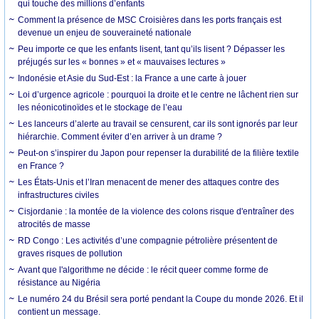
qui touche des millions d’enfants
Comment la présence de MSC Croisières dans les ports français est
devenue un enjeu de souveraineté nationale
Peu importe ce que les enfants lisent, tant qu’ils lisent ? Dépasser les
préjugés sur les « bonnes » et « mauvaises lectures »
Indonésie et Asie du Sud-Est : la France a une carte à jouer
Loi d’urgence agricole : pourquoi la droite et le centre ne lâchent rien sur
les néonicotinoïdes et le stockage de l’eau
Les lanceurs d’alerte au travail se censurent, car ils sont ignorés par leur
hiérarchie. Comment éviter d’en arriver à un drame ?
Peut-on s’inspirer du Japon pour repenser la durabilité de la filière textile
en France ?
Les États-Unis et l’Iran menacent de mener des attaques contre des
infrastructures civiles
Cisjordanie : la montée de la violence des colons risque d'entraîner des
atrocités de masse
RD Congo : Les activités d’une compagnie pétrolière présentent de
graves risques de pollution
Avant que l'algorithme ne décide : le récit queer comme forme de
résistance au Nigéria
Le numéro 24 du Brésil sera porté pendant la Coupe du monde 2026. Et il
contient un message.