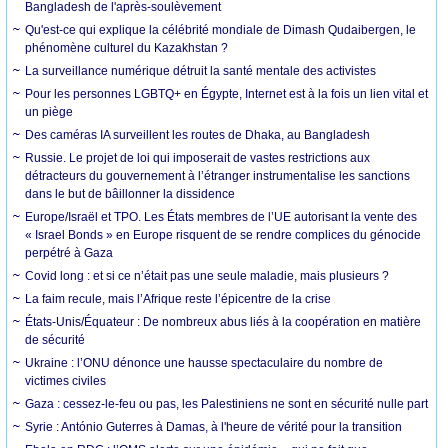
Bangladesh de l'après-soulèvement
Qu'est-ce qui explique la célébrité mondiale de Dimash Qudaibergen, le
phénomène culturel du Kazakhstan ?
La surveillance numérique détruit la santé mentale des activistes
Pour les personnes LGBTQ+ en Égypte, Internet est à la fois un lien vital et
un piège
Des caméras IA surveillent les routes de Dhaka, au Bangladesh
Russie. Le projet de loi qui imposerait de vastes restrictions aux
détracteurs du gouvernement à l’étranger instrumentalise les sanctions
dans le but de bâillonner la dissidence
Europe/Israël et TPO. Les États membres de l’UE autorisant la vente des
« Israel Bonds » en Europe risquent de se rendre complices du génocide
perpétré à Gaza
Covid long : et si ce n’était pas une seule maladie, mais plusieurs ?
La faim recule, mais l’Afrique reste l’épicentre de la crise
États-Unis/Équateur : De nombreux abus liés à la coopération en matière
de sécurité
Ukraine : l’ONU dénonce une hausse spectaculaire du nombre de
victimes civiles
Gaza : cessez-le-feu ou pas, les Palestiniens ne sont en sécurité nulle part
Syrie : António Guterres à Damas, à l'heure de vérité pour la transition