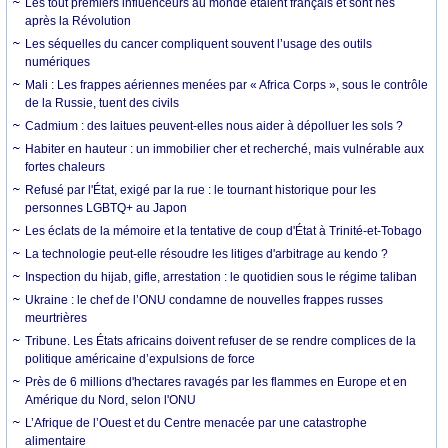
Les tout premiers influenceurs au monde étaient français et sont nés
après la Révolution
Les séquelles du cancer compliquent souvent l’usage des outils
numériques
Mali : Les frappes aériennes menées par « Africa Corps », sous le contrôle
de la Russie, tuent des civils
Cadmium : des laitues peuvent-elles nous aider à dépolluer les sols ?
Habiter en hauteur : un immobilier cher et recherché, mais vulnérable aux
fortes chaleurs
Refusé par l'État, exigé par la rue : le tournant historique pour les
personnes LGBTQ+ au Japon
Les éclats de la mémoire et la tentative de coup d'État à Trinité-et-Tobago
La technologie peut-elle résoudre les litiges d'arbitrage au kendo ?
Inspection du hijab, gifle, arrestation : le quotidien sous le régime taliban
Ukraine : le chef de l’ONU condamne de nouvelles frappes russes
meurtrières
Tribune. Les États africains doivent refuser de se rendre complices de la
politique américaine d’expulsions de force
Près de 6 millions d'hectares ravagés par les flammes en Europe et en
Amérique du Nord, selon l'ONU
L’Afrique de l’Ouest et du Centre menacée par une catastrophe
alimentaire