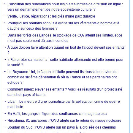
L’abolition des redevances pour les plates-formes de diffusion en ligne :
vers un démantèlement de notre écosystème culturel ?
Vérité, justice, réparations : les clés d’une paix durable
Pourquoi les boutons sont-ils à droite sur les vêtements d’homme et à
gauche sur ceux des femmes ?
Dans les forêts des Landes, le stockage de CO₂ atteint ses limites, et ce
n’est pas seulement dû aux incendies
À quoi doit-on faire attention quand on boit de l'alcool devant ses enfants
?
« Faire roter sa maison » : cette habitude allemande est-elle bonne pour
la santé ?
Le Royaume-Uni, le Japon et l’Italie peuvent-ils réussir leur avion de
combat de sixième génération là où la France et ses partenaires ont
échoué ?
Comment mieux élever ses enfants ? Voici les résultats d'un projet testé
dans huit pays africains
Liban : Le meurtre d’une journaliste par Israël était un crime de guerre
manifeste
En Haïti, les gangs infligent des souffrances « inimaginables »
Hiroshima, 81 ans après : l'ONU alerte sur le retour du risque nucléaire
Soudan du Sud : l’ONU alerte sur un pays à la croisée des chemins