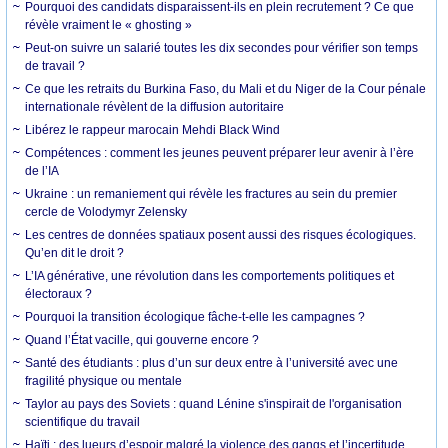
Pourquoi des candidats disparaissent-ils en plein recrutement ? Ce que
révèle vraiment le « ghosting »
Peut-on suivre un salarié toutes les dix secondes pour vérifier son temps
de travail ?
Ce que les retraits du Burkina Faso, du Mali et du Niger de la Cour pénale
internationale révèlent de la diffusion autoritaire
Libérez le rappeur marocain Mehdi Black Wind
Compétences : comment les jeunes peuvent préparer leur avenir à l’ère
de l’IA
Ukraine : un remaniement qui révèle les fractures au sein du premier
cercle de Volodymyr Zelensky
Les centres de données spatiaux posent aussi des risques écologiques.
Qu’en dit le droit ?
L’IA générative, une révolution dans les comportements politiques et
électoraux ?
Pourquoi la transition écologique fâche-t-elle les campagnes ?
Quand l’État vacille, qui gouverne encore ?
Santé des étudiants : plus d’un sur deux entre à l’université avec une
fragilité physique ou mentale
Taylor au pays des Soviets : quand Lénine s'inspirait de l'organisation
scientifique du travail
Haïti : des lueurs d’espoir malgré la violence des gangs et l’incertitude