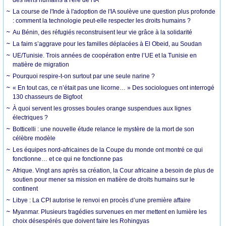
La course de l'Inde à l'adoption de l'IA soulève une question plus profonde
: comment la technologie peut-elle respecter les droits humains ?
Au Bénin, des réfugiés reconstruisent leur vie grâce à la solidarité
La faim s’aggrave pour les familles déplacées à El Obeid, au Soudan
UE/Tunisie. Trois années de coopération entre l’UE et la Tunisie en
matière de migration
Pourquoi respire-t-on surtout par une seule narine ?
« En tout cas, ce n’était pas une licorne… » Des sociologues ont interrogé
130 chasseurs de Bigfoot
À quoi servent les grosses boules orange suspendues aux lignes
électriques ?
Botticelli : une nouvelle étude relance le mystère de la mort de son
célèbre modèle
Les équipes nord-africaines de la Coupe du monde ont montré ce qui
fonctionne… et ce qui ne fonctionne pas
Afrique. Vingt ans après sa création, la Cour africaine a besoin de plus de
soutien pour mener sa mission en matière de droits humains sur le
continent
Libye : La CPI autorise le renvoi en procès d’une première affaire
Myanmar. Plusieurs tragédies survenues en mer mettent en lumière les
choix désespérés que doivent faire les Rohingyas