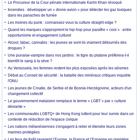
Le Procureur de la Cour pénale internationale Karim Khan révoqué
Incendies : développer un « drone-avion » pour détecter les gaz toxiques
dans les panaches de fumée
Les moines du punk : connaissez-vous la culture straight edge ?
Quand les marques s'approprient le hip-hop pour paraître « cool » : entre
opportunisme et engagement culturel
Alcool, tabac, cannabis : les jeunes se sont-ils vraiment détournés des
drogues ?
Une punaise-vampire dans nos jardins : le tigre du platane préférera-t-il
bientôt le sang à la sève ?
Au Venezuela, les femmes restent les plus exposées après les séismes
Débat au Conseil de sécurité : la bataille des minéraux critiques inquiète
l'ONU
Les jeunes de Croatie, de Serbie et de Bosnie-Herzégovine, acteurs d'un
changement collectif
Le gouvernement malaisien remplace le terme « LGBT » par « culture
déviante »
Les communautés LGBTQ+ de Hong Kong luttent pour leur survie dans un
contexte de réduction de l'espace civique
Les nations mélanésiennes s'engagent à relier et étendre leurs zones
marines protégées
Les feux de forêt ravagent l’Europe, la France et l’Espagne en première