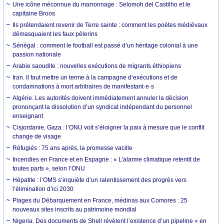
Une icône méconnue du marronnage : Selomoh del Castilho et le
capitaine Broos
Ils prétendaient revenir de Terre sainte : comment les poètes médiévaux
démasquaient les faux pèlerins
Sénégal : comment le football est passé d’un héritage colonial à une
passion nationale
Arabie saoudite : nouvelles exécutions de migrants éthiopiens
Iran. Il faut mettre un terme à la campagne d’exécutions et de
condamnations à mort arbitraires de manifestant·e·s
Algérie. Les autorités doivent immédiatement annuler la décision
prononçant la dissolution d’un syndicat indépendant du personnel
enseignant
Cisjordanie, Gaza : l’ONU voit s’éloigner la paix à mesure que le conflit
change de visage
Réfugiés : 75 ans après, la promesse vacille
Incendies en France et en Espagne : « L'alarme climatique retentit de
toutes parts », selon l’ONU
Hépatite : l’OMS s’inquiète d’un ralentissement des progrès vers
l’élimination d’ici 2030
Plages du Débarquement en France, médinas aux Comores : 25
nouveaux sites inscrits au patrimoine mondial
Nigeria. Des documents de Shell révèlent l’existence d’un pipeline « en