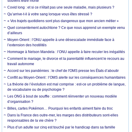
souvent lettre morte
Covid long : et si ce n'était pas une seule maladie, mais plusieurs ?
Qu’arrive-t-il à votre sang lorsque vous êtes stressé ?
« Vos trajets quotidiens sont plus dangereux que mon ancien métier »
Quel consentement autochtone ? Ce que nous apprend un exemple venu
d’ailleurs
Moyen-Orient : l’ONU appelle à une désescalade immédiate face à
l’extension des hostilités
Hommage à Nelson Mandela : l’ONU appelle à faire reculer les inégalités
Comment le mariage, le divorce et la parentalité influencent le recours au
travail autonome
Accord sur les pandémies : le chef de l'OMS presse les États d’aboutir
Conflit au Moyen-Orient : l’OMS alerte sur les conséquences humanitaires
La théorie de l’évolution est mal comprise : est-ce un problème de langue,
de vocabulaire ou de psychologie ?
Les ONG à bout de souffle : comment réinventer un nouveau modèle
d’organisation ?
Billes, cartes Pokémon… Pourquoi les enfants aiment faire du troc
Dans la France des outre-mer, les marges des distributeurs sont-elles
responsables de la vie chère ?
Plus d’un adulte sur cinq est touché par le handicap dans sa famille