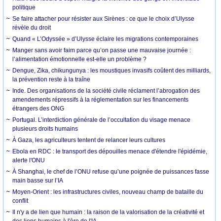
politique
Se faire attacher pour résister aux Sirènes : ce que le choix d’Ulysse
révèle du droit
Quand « L’Odyssée » d’Ulysse éclaire les migrations contemporaines
Manger sans avoir faim parce qu’on passe une mauvaise journée :
l’alimentation émotionnelle est-elle un problème ?
Dengue, Zika, chikungunya : les moustiques invasifs coûtent des milliards,
la prévention reste à la traîne
Inde. Des organisations de la société civile réclament l’abrogation des
amendements répressifs à la réglementation sur les financements
étrangers des ONG
Portugal. L’interdiction générale de l’occultation du visage menace
plusieurs droits humains
À Gaza, les agriculteurs tentent de relancer leurs cultures
Ebola en RDC : le transport des dépouilles menace d'étendre l'épidémie,
alerte l'ONU
À Shanghai, le chef de l’ONU refuse qu’une poignée de puissances fasse
main basse sur l’IA
Moyen-Orient : les infrastructures civiles, nouveau champ de bataille du
conflit
Il n'y a de lien que humain : la raison de la valorisation de la créativité et
des liens humains à l'ère de l'IA