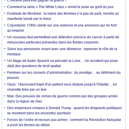
L’Ukraine peut-elle gagner la guerre ?
Comment la série « The White Lotus » remet le polar au goût du jour
Fusillade de Montréal : la haine des femmes n’a pas de parti, montre un
manifeste laissé par le tireur
Cisjordanie: l’ONU alerte sur une violence et une annexion qui ne font
qu’empirer
Un nouveau test permettrait une détection précoce du cancer à partir de
minuscules particules présentes dans les fluides corporels
Soins aux personnes vivant avec une démence : repenser le rôle de la
musique
Un étage de fusée SpaceX va percuter la Lune… Un accident qui pose
déjà des questions de droit spatial
Femmes sur les conseils d’administration : du prestige… au détriment du
pouvoir
Gaza : l'éprouvant trajet d'un patient sous dialyse jusqu'à l'hôpital… en
charrette tirée par un âne
Mali. Des preuves de crimes de guerre commis par des groupes armés
dans la région de Gao
Des empereurs romains à Donald Trump : quand les dirigeants politiques
se montrent dans les enceintes sportives
Forces de l’ordre et recours aux armes : comment la Révolution française
a posé les termes du débat