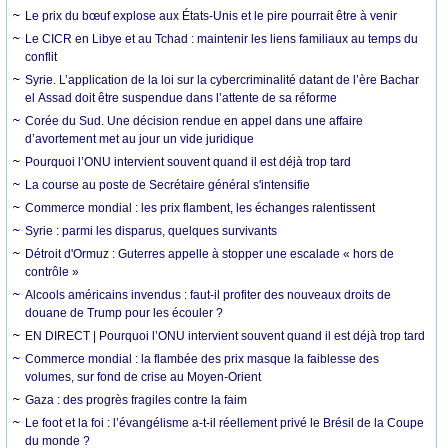
Le prix du bœuf explose aux États-Unis et le pire pourrait être à venir
Le CICR en Libye et au Tchad : maintenir les liens familiaux au temps du
conflit
Syrie. L’application de la loi sur la cybercriminalité datant de l’ère Bachar
el Assad doit être suspendue dans l’attente de sa réforme
Corée du Sud. Une décision rendue en appel dans une affaire
d’avortement met au jour un vide juridique
Pourquoi l’ONU intervient souvent quand il est déjà trop tard
La course au poste de Secrétaire général s'intensifie
Commerce mondial : les prix flambent, les échanges ralentissent
Syrie : parmi les disparus, quelques survivants
Détroit d'Ormuz : Guterres appelle à stopper une escalade « hors de
contrôle »
Alcools américains invendus : faut-il profiter des nouveaux droits de
douane de Trump pour les écouler ?
EN DIRECT | Pourquoi l’ONU intervient souvent quand il est déjà trop tard
Commerce mondial : la flambée des prix masque la faiblesse des
volumes, sur fond de crise au Moyen-Orient
Gaza : des progrès fragiles contre la faim
Le foot et la foi : l’évangélisme a-t-il réellement privé le Brésil de la Coupe
du monde ?