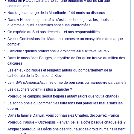
Ebola en RDC : l’OMS alerte sur une épidémie « qui ne fait que
commencer »
Naufrages au large de la Mauritanie : 144 morts ou disparus
Dans « Histoire de jouets 5 », c’est la technologie vs les jouets – un
dilemme auquel les familles sont aussi confrontées
On expédie au Sud nos déchets… et nos responsabilités
Avec « Confessions II », Madonna orchestre un écosystème de marque
complet
Canicule : quelles protections le droit offre-t-il aux travailleurs ?
Dans le massif des Bauges, le mystère de l’or qu'on trouve au milieu des
calcaires
Les enjeux politiques et religieux autour du bombardement de la
cathédrale de la Dormition à Kiev
Le « SAVE America Act » : réforme de bon sens ou manœuvre partisane ?
Les gauchers votent-ils plus à gauche ?
Pourquoi le camping séduit toujours autant (alors que tout a changé)
La sonobiopsie ou comment les ultrasons font parler les tissus sans les
opérer
Dans la famille Darwin, vous connaissiez Charles, découvrez Francis
Pourquoi l’algue « Ostreopsis » envahit-elle la côte basque chaque été ?
Afrique : pourquoi les décisions des tribunaux des droits humains restent