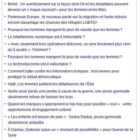
Brésil : Un avertissement sur la façon dont l'IA et les deepfakes peuvent
devenir un « risque excessif » pour les femmes et les filles
Forteresse Europe : le nouveau pacte sur la migration et l'asile réduira
encore davantage les chances des réfugiés LGBTQ+
Pourquoi les hommes mangent-ils plus de viande que les femmes ?
Le totalitarisme numérique est-il inéluctable ?
« Avec seulement trois opérateurs télécoms, ce sera forcément plus cher
qu’à quatre ». Vraiment ?
Pourquoi les hommes mangent ils plus de viande que les femmes ?
Le technofascisme est-il inéluctable ?
Comment lutter contre les informations toxiques : trois leviers pour
protéger le débat démocratique
Haïti. Les femmes pallient les défaillances de l’État
Après avoir perdu une jambe à cause de la guerre, une jeune gymnaste
ukrainienne refuse de baisser les bras
Quand les marques s’approprient le hip-hop pour paraître « cool » : entre
opportunisme et engagement culturel
« Les enfants ont besoin de paix » : Sasha Paskal, jeune gymnaste
ukrainienne amputée
À Damas, Guterres salue un « moment de possibilités » pour l'avenir de la
Syrie